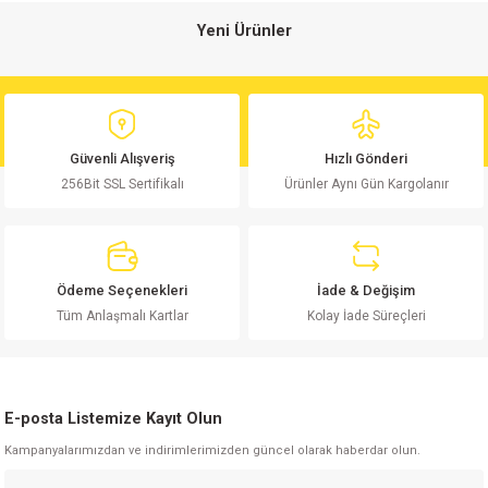
Yeni Ürünler
isi
9.5NF 1600V KP1836 RM:22.5 Polyester Kondansatör
si
11,44 TL
Güvenli Alışveriş
Hızlı Gönderi
isi
256Bit SSL Sertifikalı
Ürünler Aynı Gün Kargolanır
Sepete Ekle
isi
1.5KE18CA 1500W TVS Diyot
risi
Ödeme Seçenekleri
İade & Değişim
Tüm Anlaşmalı Kartlar
Kolay İade Süreçleri
risi
13,16 TL
si
Sepete Ekle
E-posta Listemize Kayıt Olun
si
27NF 250V Polyester Kondansatör MKT RM:10mm
Kampanyalarımızdan ve indirimlerimizden güncel olarak haberdar olun.
risi