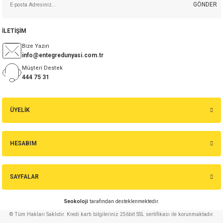
GÖNDER
5,72 TL
isi
İLETİŞİM
Sepete Ekle
erisi
Bize Yazın
info@entegredunyasi.com.tr
BYV26C 1A 600V Hızlı Diyot
Müşteri Destek
releri
444 75 31
P MARKA)
18,25 TL
ÜYELİK
Sepete Ekle
1.5UF 440V AC %20 X1 RM:27.5 MKP Polyester Kondansatör
HESABIM
SAYFALAR
57,22 TL
Seokoloji
tarafından desteklenmektedir.
Sepete Ekle
© Tüm Hakları Saklıdır. Kredi kartı bilgileriniz 256bit SSL sertifikası ile korunmaktadır.