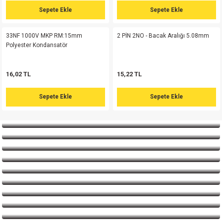
si
ansatör
 Kılıf
Sepete Ekle
Sepete Ekle
154,48 TL
257,47 TL
si
a Tipi Kondansatör
 Kılıf
33NF 1000V MKP RM:15mm
2 PİN 2NO - Bacak Aralığı 5.08mm
Sepete Ekle
Polyester Kondansatör
risi
Tipi Kondansatör
 Kılıf
16,02 TL
15,22 TL
si
nsatör
 Kılıf
Sepete Ekle
Sepete Ekle
si
r 1206 Kılıf
Kılıf
si
 402 Kılıf
Kılıf
isi
 603 Kılıf
Kılıf
si
 805 Kılıf
5W
isi
nsatör
W
si
atör
W