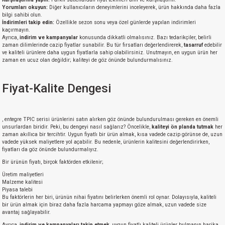
Yorumları okuyun:
Diğer kullanıcıların deneyimlerini inceleyerek, ürün hakkında daha fazla
bilgi sahibi olun.
İndirimleri takip edin:
Özellikle sezon sonu veya özel günlerde yapılan indirimleri
kaçırmayın.
Ayrıca,
indirim ve kampanyalar
konusunda dikkatli olmalısınız. Bazı tedarikçiler, belirli
zaman dilimlerinde cazip fiyatlar sunabilir. Bu tür fırsatları değerlendirerek,
tasarruf
edebilir
ve kaliteli ürünlere daha uygun fiyatlarla sahip olabilirsiniz. Unutmayın, en uygun ürün her
zaman en ucuz olan değildir; kaliteyi de göz önünde bulundurmalısınız.
Fiyat-Kalite Dengesi
, entegre TPIC serisi ürünlerini satın alırken göz önünde bulundurulması gereken en önemli
unsurlardan biridir. Peki, bu dengeyi nasıl sağlarız? Öncelikle,
kaliteyi ön planda tutmak
her
zaman akıllıca bir tercihtir. Uygun fiyatlı bir ürün almak, kısa vadede cazip görünse de, uzun
vadede yüksek maliyetlere yol açabilir. Bu nedenle, ürünlerin kalitesini değerlendirirken,
fiyatları da göz önünde bulundurmalıyız.
Bir ürünün fiyatı, birçok faktörden etkilenir;
Üretim maliyetleri
Malzeme kalitesi
Piyasa talebi
Bu faktörlerin her biri, ürünün nihai fiyatını belirlerken önemli rol oynar. Dolayısıyla, kaliteli
bir ürün almak için biraz daha fazla harcama yapmayı göze almak, uzun vadede size
avantaj sağlayabilir.
Ayrıca,
indirim ve kampanyaları takip etmek
, uygun fiyatlı kaliteli ürünler bulmanın harika