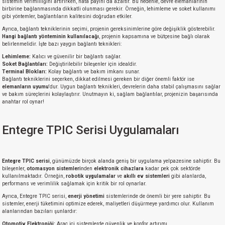
sistemin verimliliğini artırırken, hata payını da azaltır. Bu nedenle, devre elemanlarının
birbirine bağlanmasında dikkatli olunması gerekir. Örneğin, lehimleme ve soket kullanımı
gibi yöntemler, bağlantıların kalitesini doğrudan etkiler.
Ayrıca, bağlantı tekniklerinin seçimi, projenin gereksinimlerine göre değişiklik gösterebilir.
Hangi bağlantı yönteminin kullanılacağı
, projenin kapsamına ve bütçesine bağlı olarak
belirlenmelidir. İşte bazı yaygın bağlantı teknikleri:
Lehimleme:
Kalıcı ve güvenilir bir bağlantı sağlar.
Soket Bağlantıları:
Değiştirilebilir bileşenler için idealdir.
Terminal Blokları:
Kolay bağlantı ve bakım imkanı sunar.
Bağlantı tekniklerini seçerken, dikkat edilmesi gereken bir diğer önemli faktör ise
elemanların uyumu
'dur. Uygun bağlantı teknikleri, devrelerin daha stabil çalışmasını sağlar
ve bakım süreçlerini kolaylaştırır. Unutmayın ki, sağlam bağlantılar, projenizin başarısında
anahtar rol oynar!
Entegre TPIC Serisi Uygulamaları
Entegre TPIC serisi
, günümüzde birçok alanda geniş bir uygulama yelpazesine sahiptir. Bu
bileşenler,
otomasyon sistemleri
nden
elektronik cihazlara
kadar pek çok sektörde
kullanılmaktadır. Örneğin,
robotik uygulamalar
ve
akıllı ev sistemleri
gibi alanlarda,
performans ve verimlilik sağlamak için kritik bir rol oynarlar.
Ayrıca, Entegre TPIC serisi,
enerji yönetimi
sistemlerinde de önemli bir yere sahiptir. Bu
sistemler, enerji tüketimini optimize ederek, maliyetleri düşürmeye yardımcı olur. Kullanım
alanlarından bazıları şunlardır:
Otomotiv Elektroniği:
Araç içi sistemlerde güvenlik ve konfor artırımı.