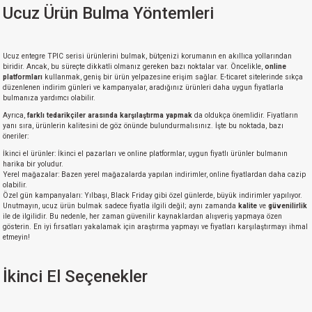
Ucuz Ürün Bulma Yöntemleri
Ucuz entegre TPIC serisi ürünlerini bulmak, bütçenizi korumanın en akıllıca yollarından
biridir. Ancak, bu süreçte dikkatli olmanız gereken bazı noktalar var. Öncelikle,
online
platformları
kullanmak, geniş bir ürün yelpazesine erişim sağlar. E-ticaret sitelerinde sıkça
düzenlenen indirim günleri ve kampanyalar, aradığınız ürünleri daha uygun fiyatlarla
bulmanıza yardımcı olabilir.
Ayrıca,
farklı tedarikçiler arasında karşılaştırma yapmak
da oldukça önemlidir. Fiyatların
yanı sıra, ürünlerin kalitesini de göz önünde bulundurmalısınız. İşte bu noktada, bazı
öneriler:
İkinci el ürünler: İkinci el pazarları ve online platformlar, uygun fiyatlı ürünler bulmanın
harika bir yoludur.
Yerel mağazalar: Bazen yerel mağazalarda yapılan indirimler, online fiyatlardan daha cazip
olabilir.
Özel gün kampanyaları: Yılbaşı, Black Friday gibi özel günlerde, büyük indirimler yapılıyor.
Unutmayın, ucuz ürün bulmak sadece fiyatla ilgili değil; aynı zamanda
kalite
ve
güvenilirlik
ile de ilgilidir. Bu nedenle, her zaman güvenilir kaynaklardan alışveriş yapmaya özen
gösterin. En iyi fırsatları yakalamak için araştırma yapmayı ve fiyatları karşılaştırmayı ihmal
etmeyin!
İkinci El Seçenekler