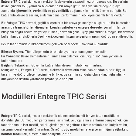
Entegre TPIC serisi
, modern elektronik devrelerin vazgeçilmez bir parçasıdır. Bu serinin
devre içindeki rolü, yalnızca bileşenlerin bir araya getirilmesiyle sınırlı değildir; aynı
zamanda
işlevsellik
,
verimlilik
ve
güvenilirlik
sağlamak için kritik öneme sahiptir. Bu
bağlamda, devre tasarımı, sistemin genel performansını etkileyen önemli bir faktördür.
Bir Entegre TPIC devresi, çeşitli bileşenlerin bir araya gelmesiyle oluşturulur. Bu bileşenler
arasında
transistörler
,
dirençler
,
kondansatörler
ve
entegre devreler
yer alır. Her bir
bileşenin doğru seçimi ve yerleştirilmesi, devrenin genel işleyişini etkiler. Örneğin, bir devrede
kullanılan transistörlerin özellikleri, devrenin
hızını
ve
performansını
doğrudan etkileyebilir.
Devre tasarımında dikkat edilmesi gereken bazı önemli noktalar şunlardır:
Bileşen Uyumu:
Tüm bileşenlerin birbiriyle uyumlu olması gerekmektedir.
Isı Yönetimi:
Devre elemanlarının ısınmasını önlemek için uygun soğutma yöntemleri
kullanılmalıdır.
Bağlantı Teknikleri:
Güvenilir bağlantılar, devrenin stabilitesini artırır.
Sonuç olarak, Entegre TPIC serisi, elektronik devrelerin temel taşlarından biridir. Uygun
tasarım ve doğru bileşen seçimi ile birlikte, bu serinin sunduğu olanaklar, mühendislik
dünyasında devrim yaratacak potansiyele sahiptir.
Modülleri Entegre TPIC Serisi
Entegre TPIC serisi
, modern elektronik sistemlerde önemli bir yer tutan modüllerle
donatılmıştır. Bu modüller, performansı artırmak ve uygulama alanlarını genişletmek için
tasarlanmıştır. Her modül, belirli işlevleri yerine getirmek üzere optimize edilmiştir ve bu,
sistemin genel verimliliğini artırır. Örneğin,
güç modülleri
, enerji verimliliğini sağlarken,
kontrol modülleri
, sistemin hassasiyetini artırır.