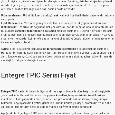
, birçok kişi için güvenilir ve kişisel bir deneyim sunar. Bu süreç,
ürünleri doğrudan görmek
ve tedarikçi ile yüz yüze iletişim kurmak açısından oldukça avantajlıdır. Yüz yüze sipariş
verirken, dikkat edilmesi gereken bazı önemli noktalar vardır:
Ürün İncelemesi:
Ürünü fiziksel olarak görmek, kalitesini ve özelliklerini değerlendirmek için
en iyi yoldur.
Fiyat Müzakeresi:
Yüz yüze görüşmelerde fiyat üzerinde pazarlık yapma fırsatınız olur.
Hızlı İletişim:
Tedarikçi ile doğrudan iletişim kurarak, sorularınıza anında yanıt alabilirsiniz.
Bu süreçte,
güvenilir tedarikçilerle çalışmak
oldukça önemlidir. Güvenilir bir tedarikçi, hem
ürün kalitesi hem de müşteri memnuniyeti açısından size büyük avantajlar sağlar. Yüz yüze
sipariş verirken, tedarikçinin referanslarını kontrol etmek ve önceki müşterilerin deneyimlerini
incelemek faydalı olacaktır.
Ayrıca, sipariş sürecinin sonunda
belge ve fatura işlemlerine
dikkat etmek de önemlidir.
Herhangi bir sorunla karşılaşmamak için, tüm belgelerin eksiksiz ve doğru olduğundan emin
olun. Sonuç olarak, yüz yüze sipariş süreci, doğru adımlar atıldığında, hem güvenilir hem de
avantajlı bir alışveriş deneyimi sunar.
Entegre TPIC Serisi Fiyat
Entegre TPIC serisi
ürünlerinin fiyatlandırma yapısı, birçok faktöre bağlı olarak değişiklik
göstermektedir. Bu faktörler arasında
piyasa koşulları
,
talep
ve
ürünün özellikleri
yer
almaktadır. Alım yapmadan önce, bu unsurları göz önünde bulundurmak, en uygun fiyatı
bulmanızı sağlayacaktır. Fiyatlar, genellikle ürünün kalitesiyle doğru orantılıdır. Yani, daha
yüksek kaliteli bir ürün genellikle daha yüksek bir fiyat etiketine sahip olur.
Aşağıdaki tablo, entegre TPIC serisi ürünlerinin ortalama fiyat aralıklarını göstermektedir: