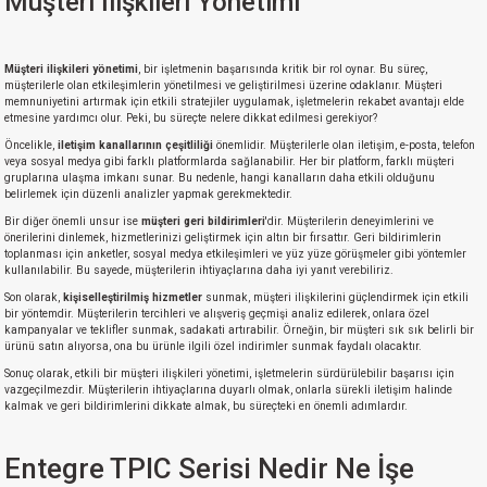
Müşteri İlişkileri Yönetimi
Müşteri ilişkileri yönetimi
, bir işletmenin başarısında kritik bir rol oynar. Bu süreç,
müşterilerle olan etkileşimlerin yönetilmesi ve geliştirilmesi üzerine odaklanır. Müşteri
memnuniyetini artırmak için etkili stratejiler uygulamak, işletmelerin rekabet avantajı elde
etmesine yardımcı olur. Peki, bu süreçte nelere dikkat edilmesi gerekiyor?
Öncelikle,
iletişim kanallarının çeşitliliği
önemlidir. Müşterilerle olan iletişim, e-posta, telefon
veya sosyal medya gibi farklı platformlarda sağlanabilir. Her bir platform, farklı müşteri
gruplarına ulaşma imkanı sunar. Bu nedenle, hangi kanalların daha etkili olduğunu
belirlemek için düzenli analizler yapmak gerekmektedir.
Bir diğer önemli unsur ise
müşteri geri bildirimleri
'dir. Müşterilerin deneyimlerini ve
önerilerini dinlemek, hizmetlerinizi geliştirmek için altın bir fırsattır. Geri bildirimlerin
toplanması için anketler, sosyal medya etkileşimleri ve yüz yüze görüşmeler gibi yöntemler
kullanılabilir. Bu sayede, müşterilerin ihtiyaçlarına daha iyi yanıt verebiliriz.
Son olarak,
kişiselleştirilmiş hizmetler
sunmak, müşteri ilişkilerini güçlendirmek için etkili
bir yöntemdir. Müşterilerin tercihleri ve alışveriş geçmişi analiz edilerek, onlara özel
kampanyalar ve teklifler sunmak, sadakati artırabilir. Örneğin, bir müşteri sık sık belirli bir
ürünü satın alıyorsa, ona bu ürünle ilgili özel indirimler sunmak faydalı olacaktır.
Sonuç olarak, etkili bir müşteri ilişkileri yönetimi, işletmelerin sürdürülebilir başarısı için
vazgeçilmezdir. Müşterilerin ihtiyaçlarına duyarlı olmak, onlarla sürekli iletişim halinde
kalmak ve geri bildirimlerini dikkate almak, bu süreçteki en önemli adımlardır.
Entegre TPIC Serisi Nedir Ne İşe