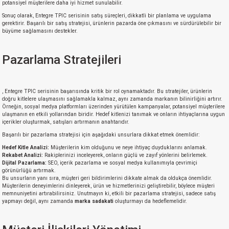
potansiyel müşterilere daha iyi hizmet sunulabilir.
Sonuç olarak, Entegre TPIC serisinin satış süreçleri, dikkatli bir planlama ve uygulama
gerektirir. Başarılı bir satış stratejisi, ürünlerin pazarda öne çıkmasını ve sürdürülebilir bir
büyüme sağlamasını destekler.
Pazarlama Stratejileri
, Entegre TPIC serisinin başarısında kritik bir rol oynamaktadır. Bu stratejiler, ürünlerin
doğru kitlelere ulaşmasını sağlamakla kalmaz, aynı zamanda markanın bilinirliğini artırır.
Örneğin, sosyal medya platformları üzerinden yürütülen kampanyalar, potansiyel müşterilere
ulaşmanın en etkili yollarından biridir. Hedef kitlenizi tanımak ve onların ihtiyaçlarına uygun
içerikler oluşturmak, satışları artırmanın anahtarıdır.
Başarılı bir pazarlama stratejisi için aşağıdaki unsurlara dikkat etmek önemlidir:
Hedef Kitle Analizi:
Müşterilerin kim olduğunu ve neye ihtiyaç duyduklarını anlamak.
Rekabet Analizi:
Rakiplerinizi inceleyerek, onların güçlü ve zayıf yönlerini belirlemek.
Dijital Pazarlama:
SEO, içerik pazarlama ve sosyal medya kullanımıyla çevrimiçi
görünürlüğü artırmak.
Bu unsurların yanı sıra, müşteri geri bildirimlerini dikkate almak da oldukça önemlidir.
Müşterilerin deneyimlerini dinleyerek, ürün ve hizmetlerinizi geliştirebilir, böylece müşteri
memnuniyetini artırabilirsiniz. Unutmayın ki, etkili bir pazarlama stratejisi, sadece satış
yapmayı değil, aynı zamanda
marka sadakati
oluşturmayı da hedeflemelidir.