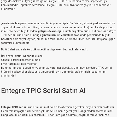
gerçekleşmektedir. Aynı gün kargo ve Entegre: TPIC Serisi kapıda ödeme seçenekleriyle
si
nsatörler
ç 25W
od
karşınızdadır. Toptan ve perakende Entegre: TPIC Serisi fiyatları ve çeşitleri sitemizde yer
almaktadır.
ndansatör
ç 3W
ç
, elektronik bileşenler arasında önemli bir yere sahiptir. Bu ürünler, yüksek performansları ve
dayanıklılıkları ile bilinir. Peki, bu serinin neden bu kadar popüler olduğunu hiç düşündünüz
ver
d Kondansatörler
ç 4W
mü? Belki de en büyük neden,
gelişmiş teknoloji
ile üretilmiş olmalarıdır. Kullanıcılar, entegre
TPIC serisi ürünlerinin sunduğu
güvenilirlik
ve
verimlilik
sayesinde projelerinde büyük
başarılar elde ediyor. Ayrıca, bu serinin farklı modelleri ve özellikleri, her türlü ihtiyaca uygun
si
ansatör
ç 6W
çözümler sunmaktadır.
Bu ürünleri satın alırken, dikkat edilmesi gereken bazı noktalar vardır.
si
Kondansatör
ç 7W
d
Ürün özelliklerini iyi analiz etmek
Güvenilir tedarikçilerden almak
Fiyat karşılaştırması yapmak
isi
ansatör
ç 8W
Bu unsurlar, doğru tercihler yapmanıza yardımcı olacaktır. Unutmayın, entegre TPIC serisi
ürünleri, sadece birer elektronik parça değil, aynı zamanda projelerinizin başarısının
anahtarıdır!
si
ster AXİAL Kondansatör
ç 9W
Entegre TPIC Serisi Satın Al
risi
ndansatörler
isi
atör
Entegre TPIC serisi
ürünlerini satın alırken dikkat etmeniz gereken birçok önemli nokta var.
İlk olarak, ihtiyaçlarınızı net bir şekilde belirlemeniz gerekiyor. Hangi modeli seçmelisiniz?
Hangi özellikler sizin için öncelikli? Bu sorulara yanıt bulmak, doğru kararı vermenizde