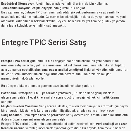
Endüstriyel Otomasyon:
Üretim hatlarında verimliliği artırmak için kullanılır.
Telekomünikasyon:
İletişim altyapısında güvenilirlik sağlar.
Bu uygulamalar, Entegre TPIC serisinin sağladığı
yüksek performans
ve
güvenilirlik
sayesinde mümkün olmaktadır. Gelecekte, bu teknolojilerin daha da yaygınlaşması ve yeni
alanlarda kullanılması beklenmektedir. Böylece, hem endüstriyel hem de günlük yaşamda
daha fazla kolaylık ve verimlilik sağlanacaktır.
Entegre TPIC Serisi Satış
Entegre TPIC serisi
, günümüzün hızlı değişen pazarında önemli bir yere sahiptir. Bu
ürünlerin satış süreçleri, yalnızca ürünlerin fiziksel olarak sunulmasından ibaret değildir;
aynı zamanda
stratejik planlama
,
pazar analizi
ve
müşteri ilişkileri yönetimi
gibi unsurları
da içerir. Satış süreçlerinin etkinliği, ürünlerin pazara sunulma hızını ve müşteri
memnuniyetini doğrudan etkiler.
Bu süreçte dikkate alınması gereken bazı önemli noktalar şunlardır:
Pazarlama Stratejileri:
Etkili pazarlama yöntemleri, ürünlerin daha geniş kitlelere
ulaşmasını sağlar. Hedef kitle analizi yapmak, doğru mesajı iletmek için kritik öneme
sahiptir.
Müşteri İlişkileri Yönetimi:
Satış sonrası destek, müşteri memnuniyetini artırmak için hayati
bir unsurdur. Müşterilerle kurulan sağlam ilişkiler, tekrar eden satışları teşvik eder.
Satış Kanalları:
Hem toptan hem de perakende satış yöntemlerinin etkin kullanımı, ürünlerin
doğru müşteri segmentlerine ulaşmasını sağlar.
Entegre TPIC serisi ürünlerinin satış süreçlerini optimize etmek için,
veri analitiği
ve
pazar
trendleri
üzerine sürekli güncellemeler yapmak gereklidir. Bu sayede, hem mevcut hem de