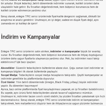
bir yoludur. Birçok tedarikçi, belirli dönemlerde indirimler sunarak, kaliteli ürünleri daha
ulaşılabilir hale getirir. Bu fırsatları değerlendirmek, hem bütçenizi korumanıza hem de
kaliteli ürünler edinmenize yardımcı olur.
Sonuç olarak, entegre TPIC serisi ürünlerinde fiyat-kalite dengesini sağlamak, dikkatli bir
araştırma ve analiz gerektirir. Unutmayın, en iyi değer, sadece en düşük fiyatı değil, aynı
zamanda en iyi kaliteyi de içerir!
İndirim ve Kampanyalar
Entegre TPIC serisi ürünlerini satın alırken,
indirimler
ve
kampanyalar
büyük bir avantaj
sunar. Bu fırsatları değerlendirmek, hem bütçenizi korumanıza hem de ihtiyaç duyduğunuz
ürünlere daha uygun fiyatlarla ulaşmanıza yardımcı olur. Peki, bu indirimleri nasıl takip
edebilirsiniz? İşte bazı ipuçları:
Abonelikler:
Güvenilir tedarikçilerin bültenlerine abone olun. Çoğu zaman özel indirimler ve
kampanya bilgileri ilk olarak bültenlerde paylaşılır.
Sosyal Medya:
Tedarikçilerin sosyal medya hesaplarını takip edin. Çeşitli kampanyalar ve
indirimler genellikle bu platformlarda duyurulur.
Özel Günler:
Yılın belirli dönemlerinde (örneğin, Black Friday, yılbaşı) büyük indirimler
yapılır. Bu dönemleri kaçırmayın!
Ayrıca, bazı online platformlarda fiyat karşılaştırması yaparak, en iyi fırsatları bulabilirsiniz.
Bu sayede, aynı ürünü farklı tedarikçilerden alarak tasarruf sağlamanız mümkün.
Unutmayın ki, indirimler bazen sınırlı süreli olabilir, bu yüzden fırsatları yakalamak için hızlı
davranmalısınız. Sonuç olarak, entegre TPIC serisi ürünlerinde indirim ve kampanyaları
takip etmek, hem maliyetlerinizi düşürür hem de ihtiyaçlarınıza uygun çözümler bulmanıza