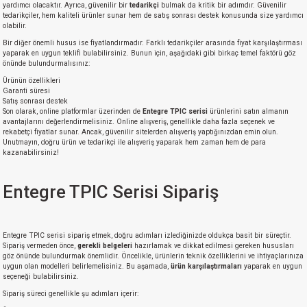
si
ansatör
 Kılıf
yardımcı olacaktır. Ayrıca, güvenilir bir
tedarikçi
bulmak da kritik bir adımdır. Güvenilir
tedarikçiler, hem kaliteli ürünler sunar hem de satış sonrası destek konusunda size yardımcı
olabilir.
si
a Tipi Kondansatör
 Kılıf
Bir diğer önemli husus ise fiyatlandırmadır. Farklı tedarikçiler arasında fiyat karşılaştırması
yaparak en uygun teklifi bulabilirsiniz. Bunun için, aşağıdaki gibi birkaç temel faktörü göz
önünde bulundurmalısınız:
risi
Tipi Kondansatör
 Kılıf
Ürünün özellikleri
Garanti süresi
Satış sonrası destek
si
nsatör
 Kılıf
Son olarak, online platformlar üzerinden de
Entegre TPIC serisi
ürünlerini satın almanın
avantajlarını değerlendirmelisiniz. Online alışveriş, genellikle daha fazla seçenek ve
rekabetçi fiyatlar sunar. Ancak, güvenilir sitelerden alışveriş yaptığınızdan emin olun.
si
r 1206 Kılıf
Kılıf
Unutmayın, doğru ürün ve tedarikçi ile alışveriş yaparak hem zaman hem de para
kazanabilirsiniz!
si
 402 Kılıf
Kılıf
Entegre TPIC Serisi Sipariş
isi
 603 Kılıf
Kılıf
Entegre TPIC serisi sipariş etmek, doğru adımları izlediğinizde oldukça basit bir süreçtir.
si
 805 Kılıf
5W
Sipariş vermeden önce,
gerekli belgeleri
hazırlamak ve dikkat edilmesi gereken hususları
göz önünde bulundurmak önemlidir. Öncelikle, ürünlerin teknik özelliklerini ve ihtiyaçlarınıza
uygun olan modelleri belirlemelisiniz. Bu aşamada,
ürün karşılaştırmaları
yaparak en uygun
isi
nsatör
W
seçeneği bulabilirsiniz.
Sipariş süreci genellikle şu adımları içerir:
si
atör
W