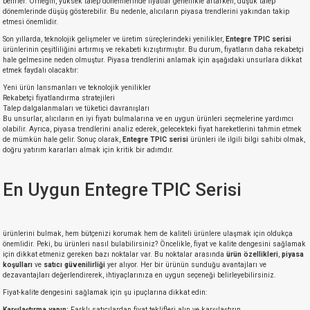
belirler. Örneğin, yüksek talep dönemlerinde fiyatlar genellikle artarken, düşük talep
dönemlerinde düşüş gösterebilir. Bu nedenle, alıcıların piyasa trendlerini yakından takip
etmesi önemlidir.
Son yıllarda, teknolojik gelişmeler ve üretim süreçlerindeki yenilikler,
Entegre TPIC serisi
ürünlerinin çeşitliliğini artırmış ve rekabeti kızıştırmıştır. Bu durum, fiyatların daha rekabetçi
hale gelmesine neden olmuştur. Piyasa trendlerini anlamak için aşağıdaki unsurlara dikkat
etmek faydalı olacaktır:
Yeni ürün lansmanları ve teknolojik yenilikler
Rekabetçi fiyatlandırma stratejileri
Talep dalgalanmaları ve tüketici davranışları
Bu unsurlar, alıcıların en iyi fiyatı bulmalarına ve en uygun ürünleri seçmelerine yardımcı
olabilir. Ayrıca, piyasa trendlerini analiz ederek, gelecekteki fiyat hareketlerini tahmin etmek
de mümkün hale gelir. Sonuç olarak,
Entegre TPIC serisi
ürünleri ile ilgili bilgi sahibi olmak,
doğru yatırım kararları almak için kritik bir adımdır.
En Uygun Entegre TPIC Serisi
ürünlerini bulmak, hem bütçenizi korumak hem de kaliteli ürünlere ulaşmak için oldukça
önemlidir. Peki, bu ürünleri nasıl bulabilirsiniz? Öncelikle, fiyat ve kalite dengesini sağlamak
için dikkat etmeniz gereken bazı noktalar var. Bu noktalar arasında
ürün özellikleri
,
piyasa
koşulları
ve
satıcı güvenilirliği
yer alıyor. Her bir ürünün sunduğu avantajları ve
dezavantajları değerlendirerek, ihtiyaçlarınıza en uygun seçeneği belirleyebilirsiniz.
Fiyat-kalite dengesini sağlamak için şu ipuçlarına dikkat edin:
Karşılaştırma yapın:
Farklı satıcılardan fiyat teklifleri alın ve karşılaştırın.