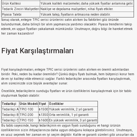
Ürün Kalitesi
Yüksek kaliteli malzemeler, daha yüksek fiyatlar anlamına gelir.
Tedarik Zinciri Maliyetleri
Nakliye ve depolama maliyetleri, nihai fiyatı etkiler.
Piyasa Talebi
Yüksek talep, fiyatların artmasına neden olabilir.
Sonuç olarak, entegre TPIC serisi ürünlerini satın alırken bu faktörleri göz önünde
bulundurmak, daha bilinçli bir alım yapmanıza yardımcı olacaktır. Piyasa trendlerini takip
ederek, en uygun fiyatları yakalamak mümkündür. Unutmayın, doğru bilgi ile hareket etmek
her zaman kazandırır!
Fiyat Karşılaştırmaları
Fiyat karşılaştırmaları, entegre TPIC serisi ürünlerini satın alırken en önemli adımlardan
biridir. Peki, neden bu kadar önemlidir? Çünkü doğru fiyatı bulmak, hem bütçenizi korur hem
de en iyi kaliteyi elde etmenizi sağlar. Farklı tedarikçiler arasında fiyatları karşılaştırmak,
alım sürecinizde size büyük avantajlar sunar.
Öncelikle, tedarikçilerin sunduğu fiyatları ve ürün özelliklerini karşılaştırmak için bir tablo
oluşturmak faydalı olabilir:
Tedarikçi
Ürün Modeli
Fiyat
Özellikler
Tedarikçi A
TPIC-100
₺1500
Yüksek verimlilik, 2 yıl garanti
Tedarikçi B
TPIC-200
₺1350
Orta verimlilik, 1 yıl garanti
Tedarikçi C
TPIC-150
₺1600
En yüksek verimlilik, 3 yıl garanti
Bu tablo sayesinde, hangi tedarikçinin en uygun fiyatı sunduğunu ve hangi ürünün
özelliklerinin sizin ihtiyaçlarınıza daha uygun olduğunu kolayca görebilirsiniz. Unutmayın,
en ucuz seçenek her zaman en iyi seçim değildir. Kalite ve garanti süreleri gibi unsurları da