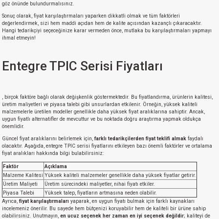
göz önünde bulundurmalısınız.
Sonuç olarak, fiyat karşılaştırmaları yaparken dikkatli olmak ve tüm faktörleri
değerlendirmek, sizi hem maddi açıdan hem de kalite açısından kazançlı çıkaracaktır.
Hangi tedarikçiyi seçeceğinize karar vermeden önce, mutlaka bu karşılaştırmaları yapmayı
ihmal etmeyin!
Entegre TPIC Serisi Fiyatları
, birçok faktöre bağlı olarak değişkenlik göstermektedir. Bu fiyatlandırma, ürünlerin kalitesi,
üretim maliyetleri ve piyasa talebi gibi unsurlardan etkilenir. Örneğin, yüksek kaliteli
malzemelerle üretilen modeller genellikle daha yüksek fiyat aralıklarına sahiptir. Ancak,
uygun fiyatlı alternatifler de mevcuttur ve bu noktada doğru araştırma yapmak oldukça
önemlidir.
Güncel fiyat aralıklarını belirlemek için,
farklı tedarikçilerden fiyat teklifi almak
faydalı
olacaktır. Aşağıda, entegre TPIC serisi fiyatlarını etkileyen bazı önemli faktörler ve ortalama
fiyat aralıkları hakkında bilgi bulabilirsiniz:
Faktör
Açıklama
Malzeme Kalitesi
Yüksek kaliteli malzemeler genellikle daha yüksek fiyatlar getirir.
Üretim Maliyeti
Üretim sürecindeki maliyetler, nihai fiyatı etkiler.
Piyasa Talebi
Yüksek talep, fiyatların artmasına neden olabilir.
Ayrıca,
fiyat karşılaştırmaları
yaparak, en uygun fiyatı bulmak için farklı kaynakları
incelemeniz önerilir. Bu sayede hem bütçenizi koruyabilir hem de kaliteli bir ürüne sahip
olabilirsiniz. Unutmayın,
en ucuz seçenek her zaman en iyi seçenek değildir
; kaliteyi de