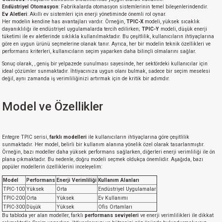
Endüstriyel Otomasyon
: Fabrikalarda otomasyon sistemlerinin temel bileşenlerindendir.
Ev Aletleri
: Akıllı ev sistemleri için enerji yönetiminde önemli rol oynar.
Her modelin kendine has avantajları vardır. Örneğin,
TPIC-X
modeli, yüksek sıcaklık
dayanıklılığı ile endüstriyel uygulamalarda tercih edilirken;
TPIC-Y
modeli, düşük enerji
tüketimi ile ev aletlerinde sıklıkla kullanılmaktadır. Bu çeşitlilik, kullanıcıların ihtiyaçlarına
göre en uygun ürünü seçmelerine olanak tanır. Ayrıca, her bir modelin teknik özellikleri ve
performans kriterleri, kullanıcıların seçim yaparken daha bilinçli olmalarını sağlar.
Sonuç olarak, , geniş bir yelpazede sunulması sayesinde, her sektördeki kullanıcılar için
ideal çözümler sunmaktadır. İhtiyacınıza uygun olanı bulmak, sadece bir seçim meselesi
değil, aynı zamanda iş verimliliğinizi artırmak için de kritik bir adımdır.
Model ve Özellikler
Entegre TPIC serisi,
farklı modelleri
ile kullanıcıların ihtiyaçlarına göre çeşitlilik
sunmaktadır. Her model, belirli bir kullanım alanına yönelik özel olarak tasarlanmıştır.
Örneğin, bazı modeller daha yüksek performans sağlarken, diğerleri enerji verimliliği ile ön
plana çıkmaktadır. Bu nedenle, doğru modeli seçmek oldukça önemlidir. Aşağıda, bazı
popüler modellerin özelliklerini inceleyelim:
Model
Performans
Enerji Verimliliği
Kullanım Alanları
TPIC-100
Yüksek
Orta
Endüstriyel Uygulamalar
TPIC-200
Orta
Yüksek
Ev Kullanımı
TPIC-300
Düşük
Yüksek
Ofis Ortamları
Bu tabloda yer alan modeller, farklı
performans seviyeleri
ve enerji verimlilikleri ile dikkat