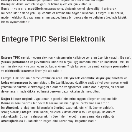
Dirençler:
Akım kontrolü ve gerilim bölme işlemleri için kullanılır.
Bunların yanı sıra,
modüllerin
entegrasyonu, sistemin genel işlevselliğini artırarak,
mühendislerin daha yenilikçi çözümler üretmesini sağlar. Kısacası, Entegre TPIC serisi,
modern elektronik uygulamalarının vazgeçilmez bir parçasıdır ve gelişim sürecinde büyük
bir rol oynamaktadır.
Entegre TPIC Serisi Elektronik
Entegre TPIC serisi
, modern elektronik sistemlerin kalbinde yer alan özel bir yapıdır. Bu seri,
yüksek performans
ve
güvenilirlik
sunarak birçok uygulamada tercih edilmektedir. Peki, bu
serinin elektronik yapısı neden bu kadar önemli? İşte bu sorunun yanıtı,
çalışma prensipleri
ve
elektronik tasarımın
önemiyle alakalıdır.
Entegre TPIC serisinin temel özellikleri arasında
yüksek verimlilik
,
düşük güç tüketimi
ve
kolay entegrasyon
bulunmaktadır. Bu özellikler, onu özellikle endüstriyel otomasyon, enerji
yönetimi ve tüketici elektroniği gibi alanlarda vazgeçilmez kılmaktadır. Ayrıca, bu serinin
devre tasarımında dikkat edilmesi gereken bazı noktalar da mevcuttur:
Doğru bileşen seçimi:
Uygulamanın gereksinimlerine uygun bileşenler seçilmelidir.
Devre düzeni:
Verimli bir devre tasarımı, sistemin genel performansını artırır.
Isı yönetimi:
Isı dağılımı, bileşenlerin ömrünü uzatmak için kritik öneme sahiptir.
Sonuç olarak,
Entegre TPIC serisi
, elektronik devrelerdeki rolü ve işleyişi ile dikkat
çekmektedir. Bu seri, yalnızca teknik özellikleri ile değil, aynı zamanda sağladığı
avantajlarla
da kullanıcıların beğenisini kazanmayı başarmaktadır.