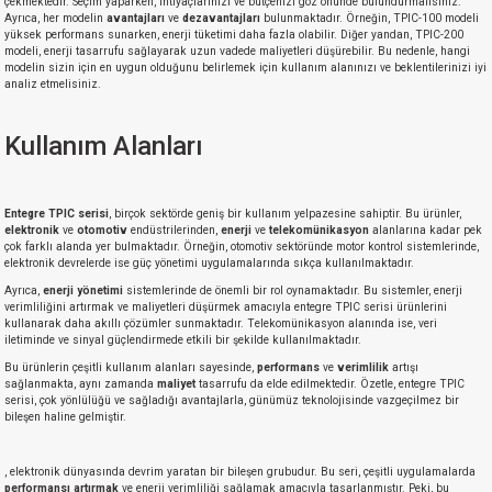
çekmektedir. Seçim yaparken, ihtiyaçlarınızı ve bütçenizi göz önünde bulundurmalısınız.
Ayrıca, her modelin
avantajları
ve
dezavantajları
bulunmaktadır. Örneğin, TPIC-100 modeli
yüksek performans sunarken, enerji tüketimi daha fazla olabilir. Diğer yandan, TPIC-200
modeli, enerji tasarrufu sağlayarak uzun vadede maliyetleri düşürebilir. Bu nedenle, hangi
modelin sizin için en uygun olduğunu belirlemek için kullanım alanınızı ve beklentilerinizi iyi
analiz etmelisiniz.
Kullanım Alanları
Entegre TPIC serisi
, birçok sektörde geniş bir kullanım yelpazesine sahiptir. Bu ürünler,
elektronik
ve
otomotiv
endüstrilerinden,
enerji
ve
telekomünikasyon
alanlarına kadar pek
çok farklı alanda yer bulmaktadır. Örneğin, otomotiv sektöründe motor kontrol sistemlerinde,
elektronik devrelerde ise güç yönetimi uygulamalarında sıkça kullanılmaktadır.
Ayrıca,
enerji yönetimi
sistemlerinde de önemli bir rol oynamaktadır. Bu sistemler, enerji
verimliliğini artırmak ve maliyetleri düşürmek amacıyla entegre TPIC serisi ürünlerini
kullanarak daha akıllı çözümler sunmaktadır. Telekomünikasyon alanında ise, veri
iletiminde ve sinyal güçlendirmede etkili bir şekilde kullanılmaktadır.
Bu ürünlerin çeşitli kullanım alanları sayesinde,
performans
ve
verimlilik
artışı
sağlanmakta, aynı zamanda
maliyet
tasarrufu da elde edilmektedir. Özetle, entegre TPIC
serisi, çok yönlülüğü ve sağladığı avantajlarla, günümüz teknolojisinde vazgeçilmez bir
bileşen haline gelmiştir.
, elektronik dünyasında devrim yaratan bir bileşen grubudur. Bu seri, çeşitli uygulamalarda
performansı artırmak
ve enerji verimliliği sağlamak amacıyla tasarlanmıştır. Peki, bu