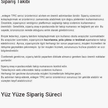
Sipariş Takibi
, entegre TPIC serisi ürünlerinizi alırken en önemli adımlardan biridir. Sipariş sürecinizi
kolaylaştırmak ve ürünlerinizi zamanında alabilmek için doğru yöntemleri kullanmalısınız.
Öncelikle, siparişinizi verdiğiniz platformun sağladığı takip sistemini kullanmanız
önemlidir. Genellikle, sipariş onay e-postasında bir takip numarası ve bağlantı yer alır. Bu
sayede, ürününüzün nerede olduğunu anlık olarak görebilirsiniz.
Birçok tedarikçi, sipariş takibini kolaylaştırmak için kullanıcı dostu arayüzler sunmaktadır.
Bu arayüzler üzerinden, siparişinizin
hazırlanma
,
yola çıkma
ve
teslimat
aşamalarını takip
edebilirsiniz. Ayrıca, siparişinizle ilgili herhangi bir sorun yaşarsanız, müşteri hizmetleri ile
iletişime geçmekten çekinmeyin. İyi bir müşteri hizmeti, sorununuzu hızlıca çözebilir ve sizi
bilgilendirebilir.
Özetlemek gerekirse, sipariş takibi yaparken dikkate almanız gereken bazı önemli noktalar
şunlardır:
Sipariş onay e-postasındaki takip numarasını kontrol edin.
Tedarikçinin web sitesindeki takip sistemini kullanın.
Herhangi bir gecikme durumunda müşteri hizmetleriyle iletişime geçin.
Bu adımları takip ederek, entegre TPIC serisi ürünlerinizi sorunsuz bir şekilde alabilir ve
süreçten keyif alabilirsiniz!
Yüz Yüze Sipariş Süreci