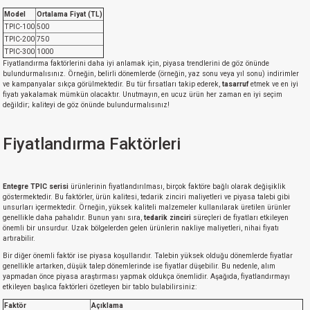
Model
Ortalama Fiyat (TL)
TPIC-100
500
TPIC-200
750
TPIC-300
1000
Fiyatlandırma faktörlerini daha iyi anlamak için, piyasa trendlerini de göz önünde
bulundurmalısınız. Örneğin, belirli dönemlerde (örneğin, yaz sonu veya yıl sonu) indirimler
ve kampanyalar sıkça görülmektedir. Bu tür fırsatları takip ederek,
tasarruf
etmek ve en iyi
fiyatı yakalamak mümkün olacaktır. Unutmayın, en ucuz ürün her zaman en iyi seçim
değildir; kaliteyi de göz önünde bulundurmalısınız!
Fiyatlandırma Faktörleri
Entegre TPIC serisi
ürünlerinin fiyatlandırılması, birçok faktöre bağlı olarak değişiklik
göstermektedir. Bu faktörler, ürün kalitesi, tedarik zinciri maliyetleri ve piyasa talebi gibi
unsurları içermektedir. Örneğin, yüksek kaliteli malzemeler kullanılarak üretilen ürünler
genellikle daha pahalıdır. Bunun yanı sıra,
tedarik zinciri
süreçleri de fiyatları etkileyen
önemli bir unsurdur. Uzak bölgelerden gelen ürünlerin nakliye maliyetleri, nihai fiyatı
artırabilir.
Bir diğer önemli faktör ise piyasa koşullarıdır. Talebin yüksek olduğu dönemlerde fiyatlar
genellikle artarken, düşük talep dönemlerinde ise fiyatlar düşebilir. Bu nedenle, alım
yapmadan önce piyasa araştırması yapmak oldukça önemlidir. Aşağıda, fiyatlandırmayı
etkileyen başlıca faktörleri özetleyen bir tablo bulabilirsiniz:
Faktör
Açıklama