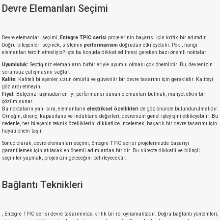
Devre Elemanları Seçimi
Devre elemanları seçimi,
Entegre TPIC serisi
projelerinin başarısı için kritik bir adımdır.
Doğru bileşenleri seçmek, sistemin
performansını
doğrudan etkileyebilir. Peki, hangi
elemanları tercih etmeliyiz? İşte bu konuda dikkat edilmesi gereken bazı önemli noktalar:
Uyumluluk:
Seçtiğiniz elemanların birbirleriyle uyumlu olması çok önemlidir. Bu, devrenizin
sorunsuz çalışmasını sağlar.
Kalite:
Kaliteli bileşenler, uzun ömürlü ve güvenilir bir devre tasarımı için gereklidir. Kaliteyi
göz ardı etmeyin!
Fiyat:
Bütçenizi aşmadan en iyi performansı sunan elemanları bulmak, maliyet etkin bir
çözüm sunar.
Bu noktaların yanı sıra, elemanların
elektriksel özellikleri
de göz önünde bulundurulmalıdır.
Örneğin, direnç, kapasitans ve indüktans değerleri, devrenizin genel işleyişini etkileyebilir. Bu
nedenle, her bileşenin teknik özelliklerini dikkatlice incelemek, başarılı bir devre tasarımı için
hayati önem taşır.
Sonuç olarak, devre elemanları seçimi, Entegre TPIC serisi projelerinizde başarıyı
garantilemek için atılacak en önemli adımlardan biridir. Bu süreçte dikkatli ve bilinçli
seçimler yapmak, projenizin geleceğini belirleyecektir.
Bağlantı Teknikleri
, Entegre TPIC serisi devre tasarımında kritik bir rol oynamaktadır. Doğru bağlantı yöntemleri,