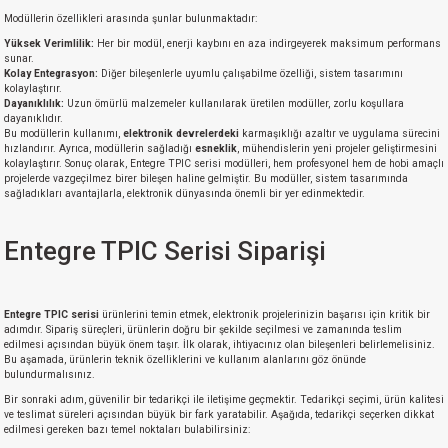
Modüllerin özellikleri arasında şunlar bulunmaktadır:
Yüksek Verimlilik:
Her bir modül, enerji kaybını en aza indirgeyerek maksimum performans
sunar.
Kolay Entegrasyon:
Diğer bileşenlerle uyumlu çalışabilme özelliği, sistem tasarımını
kolaylaştırır.
Dayanıklılık:
Uzun ömürlü malzemeler kullanılarak üretilen modüller, zorlu koşullara
dayanıklıdır.
Bu modüllerin kullanımı,
elektronik devrelerdeki
karmaşıklığı azaltır ve uygulama sürecini
hızlandırır. Ayrıca, modüllerin sağladığı
esneklik
, mühendislerin yeni projeler geliştirmesini
kolaylaştırır. Sonuç olarak, Entegre TPIC serisi modülleri, hem profesyonel hem de hobi amaçlı
projelerde vazgeçilmez birer bileşen haline gelmiştir. Bu modüller, sistem tasarımında
sağladıkları avantajlarla, elektronik dünyasında önemli bir yer edinmektedir.
Entegre TPIC Serisi Siparişi
Entegre TPIC serisi
ürünlerini temin etmek, elektronik projelerinizin başarısı için kritik bir
adımdır. Sipariş süreçleri, ürünlerin doğru bir şekilde seçilmesi ve zamanında teslim
edilmesi açısından büyük önem taşır. İlk olarak, ihtiyacınız olan bileşenleri belirlemelisiniz.
Bu aşamada, ürünlerin teknik özelliklerini ve kullanım alanlarını göz önünde
bulundurmalısınız.
Bir sonraki adım, güvenilir bir tedarikçi ile iletişime geçmektir. Tedarikçi seçimi, ürün kalitesi
ve teslimat süreleri açısından büyük bir fark yaratabilir. Aşağıda, tedarikçi seçerken dikkat
edilmesi gereken bazı temel noktaları bulabilirsiniz: