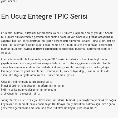
yardımcı olur.
En Ucuz Entegre TPIC Serisi
ürünlerini bulmak, bütçenizi zorlamadan kaliteli ürünlere ulaşmanın en iyi yoludur. Ancak,
bu süreçte dikkat etmeniz gereken bazı önemli noktalar var. Öncelikle,
piyasa araştırması
yaparak fiyatları karşılaştırmak, en uygun seçenekleri bulmanızı sağlar. İkinci el ürünler de
önemli bir alternatif olabilir; çünkü çoğu zaman az kullanılmış ve uygun fiyatlı seçenekler
bulmak mümkün. Ayrıca,
indirim dönemlerini
takip etmek, bütçenizi korumanın etkili bir
yoludur.
İnternetteki çeşitli platformlarda, entegre TPIC serisi ürünleri için fiyat karşılaştırması
yapabilir ve en ucuz seçenekleri kolayca bulabilirsiniz. Ancak, güvenilir satıcıları tercih
etmek her zaman önemlidir. Bu noktada, kullanıcı yorumları ve değerlendirmeleri, doğru
tercihi yapmanıza yardımcı olabilir. Unutmayın ki, sadece fiyat değil, ürünün kalitesi de
önemlidir. Uygun fiyatlı ama kaliteli ürünler bulmak için şu
Güvenilir online mağazaları ziyaret edin.
İkinci el ürünler için güvenilir platformları kullanın.
İndirim ve kampanya dönemlerini takip edin.
gibi yöntemleri deneyebilirsiniz.
Sonuç olarak, en ucuz entegre TPIC serisi ürünlerini bulmak için araştırma yapmak ve doğru
kaynakları kullanmak büyük önem taşır. Unutmayın, en iyi fırsatları bulmak için biraz çaba
göstermek gerekebilir, ama sonunda tasarruf etmenin keyfini çıkaracaksınız!