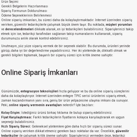
Ürün Seçimi
Gerekli Belgelerin Hazırlanması
Sipariş Formunun Doldurulması
isi
Ödeme Seçeneklerinin Belirlenmesi
Online sipariş imkanları, bu süreci daha da kolaylaştırmaktadır. İnternet üzerinden sipariş
verirken, güvenilir tedarikçilerle çalışmak büyük önem taşır. Bu noktada,
müşteri yorumları
ve
derecelendirmeleri
dikkate alarak, en iyi tedarikçileri bulabilirsiniz. Siparişlerinizi takip
si
etmek için ise, tedarikçi tarafından sağlanan takip numaralarını kullanarak, sipariş
durumunuzu anlık olarak kontrol edebilirsiniz.
isi
Unutmayın, yüz yüze sipariş vermek de bir seçenek olabilir. Bu durumda, ürünleri yerinde
görüp, daha iyi bir değerlendirme yapabilirsiniz. Her iki yöntemde de, dikkatli olmak ve
gerekli bilgileri toplamak, başarılı bir sipariş süreci için kritik öneme sahiptir.
isi
Online Sipariş İmkanları
risi
risi
Günümüzde,
entegrasyon teknolojileri
hızla gelişiyor ve bu da online sipariş süreçlerini
daha da kolaylaştırıyor. İnternet üzerinden entegre TPIC serisi ürünlerini sipariş etmek,
zaman kazandırmanın yanı sıra, geniş bir ürün yelpazesine ulaşma imkanı da sunuyor.
si
Peki,
online sipariş vermenin avantajları
nelerdir? İşte bazıları:
Kolay Erişim:
İstediğiniz ürünü birkaç tıklama ile bulup sipariş edebilirsiniz.
Fiyat Karşılaştırması:
Farklı tedarikçilerin fiyatlarını kolayca karşılaştırarak en uygun
si
seçeneği bulabilirsiniz.
Hızlı Sipariş Süreci:
Geleneksel yöntemlere göre daha hızlı bir sipariş süreci sunar.
Online sipariş verirken dikkat etmeniz gereken bazı noktalar da var. Öncelikle,
güvenilir
risi
tedarikçiler
ile çalışmak kritik öneme sahiptir. Siparişlerinizi vermeden önce, tedarikçi