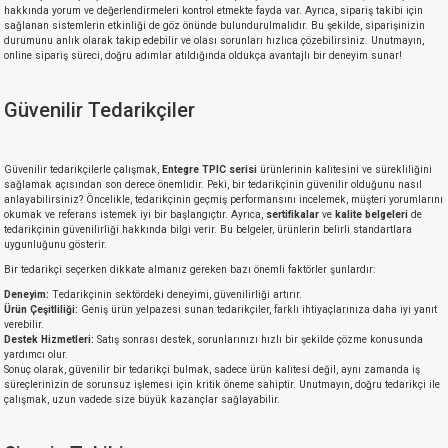
hakkında yorum ve değerlendirmeleri kontrol etmekte fayda var. Ayrıca, sipariş takibi için
sağlanan sistemlerin etkinliği de göz önünde bulundurulmalıdır. Bu şekilde, siparişinizin
durumunu anlık olarak takip edebilir ve olası sorunları hızlıca çözebilirsiniz. Unutmayın,
isi
online sipariş süreci, doğru adımlar atıldığında oldukça avantajlı bir deneyim sunar!
erisi
Güvenilir Tedarikçiler
releri
Güvenilir tedarikçilerle çalışmak,
Entegre TPIC serisi
ürünlerinin kalitesini ve sürekliliğini
sağlamak açısından son derece önemlidir. Peki, bir tedarikçinin güvenilir olduğunu nasıl
P MARKA)
anlayabilirsiniz? Öncelikle, tedarikçinin geçmiş performansını incelemek, müşteri yorumlarını
okumak ve referans istemek iyi bir başlangıçtır. Ayrıca,
sertifikalar
ve
kalite belgeleri
de
tedarikçinin güvenilirliği hakkında bilgi verir. Bu belgeler, ürünlerin belirli standartlara
uygunluğunu gösterir.
Bir tedarikçi seçerken dikkate almanız gereken bazı önemli faktörler şunlardır:
Deneyim:
Tedarikçinin sektördeki deneyimi, güvenilirliği artırır.
Ürün Çeşitliliği:
Geniş ürün yelpazesi sunan tedarikçiler, farklı ihtiyaçlarınıza daha iyi yanıt
verebilir.
Destek Hizmetleri:
Satış sonrası destek, sorunlarınızı hızlı bir şekilde çözme konusunda
yardımcı olur.
Sonuç olarak, güvenilir bir tedarikçi bulmak, sadece ürün kalitesi değil, aynı zamanda iş
süreçlerinizin de sorunsuz işlemesi için kritik öneme sahiptir. Unutmayın, doğru tedarikçi ile
çalışmak, uzun vadede size büyük kazançlar sağlayabilir.