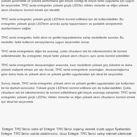
yüksek güvenilirlik ve yüksek performans gibi birçok özelliği ile birçok farklı uygulama için uygun
bir seçenektir. TPIC serisi entegreler, yüksek güçlü LED'ler, röleler, motorlar ve diğer yüksek
si
atör
Serisi
enç 3W
 603 Kılıf
akım cihazlarını kontrol etmek için idealdir.
TPIC serisi entegreler, yüksek güçlü LED'lerin kontrol edilmesi için de kullanılabilirler. Bu
si
satör
erisi
enç 4W
 603 Kılıf - 25 Adet
entegreler, yüksek güçlü LED'lerin anında açılıp kapanmasını ve parlaklık seviyelerinin
ayarlanmasını sağlar.
4 Serisi,27 Serisi,93 Serisi
atör
Serisi
enç 5W
 805 Kılıf
TPIC serisi entegreler, farklı akım ve gerilim kapasitelerine sahip modellerde sunulur. Bu
modeller, farklı kullanım senaryolarına uygun seçenekler sunar.
tör
 Serisi
ç 10W
 805 Kılıf - 25 Adet
TPIC serisi entegrelerin diğer bir avantajı, çoklu cihazların tek bir mikrokontrolcü ile kontrol
edilebilmesidir. Bu entegreler, birçok farklı yüksek akım cihazını aynı anda kontrol edebilirler.
TPIC serisi entegrelerin dezavantajları arasında, bazı modellerin yüksek güç tüketimi ve daha
erisi
atör
erisi
ç 11W
d
yüksek maliyetli olması yer alır. Ancak, TPIC serisi entegrelerin avantajları, dezavantajlarına
göre daha fazla ve yüksek akım ve yüksek gerilim uygulamaları için ideal bir seçenektir.
isi
satör
ç 13W
Sonuç olarak, TPIC serisi entegreler, yüksek akım ve yüksek gerilim uygulamaları için kullanılan
bir tür darbeli sürücüdür. Yüksek güçlü LED'lerin kontrol edilmesi için de kullanılabilirler. Çoklu
cihazların tek bir mikrokontrolcü ile kontrol edilebilmesi gibi birçok avantaja sahiptirler. TPIC serisi
isi
atör
ç 14W
entegreler, yüksek güçlü LED'ler, röleler, motorlar ve diğer yüksek akım cihazlarını kontrol etmek
için ideal bir seçenektir.
i
satör
ç 15W
isi
atör
ç 17W
iyot
Entegre: TPIC Serisi satın al! Entegre: TPIC Serisi siparişi vererek sizde uygun fiyatlardan
Entegre: TPIC Serisi sahibi olabilirsiniz. Ucuz Entegre: TPIC Serisi satışı internet sitemizde