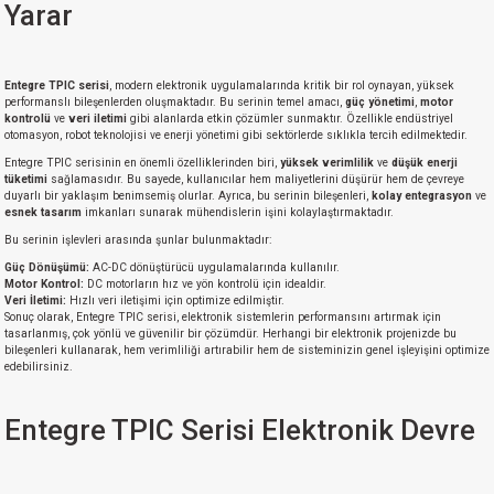
Yarar
Entegre TPIC serisi
, modern elektronik uygulamalarında kritik bir rol oynayan, yüksek
performanslı bileşenlerden oluşmaktadır. Bu serinin temel amacı,
güç yönetimi
,
motor
kontrolü
ve
veri iletimi
gibi alanlarda etkin çözümler sunmaktır. Özellikle endüstriyel
otomasyon, robot teknolojisi ve enerji yönetimi gibi sektörlerde sıklıkla tercih edilmektedir.
Entegre TPIC serisinin en önemli özelliklerinden biri,
yüksek verimlilik
ve
düşük enerji
tüketimi
sağlamasıdır. Bu sayede, kullanıcılar hem maliyetlerini düşürür hem de çevreye
duyarlı bir yaklaşım benimsemiş olurlar. Ayrıca, bu serinin bileşenleri,
kolay entegrasyon
ve
esnek tasarım
imkanları sunarak mühendislerin işini kolaylaştırmaktadır.
Bu serinin işlevleri arasında şunlar bulunmaktadır:
Güç Dönüşümü:
AC-DC dönüştürücü uygulamalarında kullanılır.
Motor Kontrol:
DC motorların hız ve yön kontrolü için idealdir.
Veri İletimi:
Hızlı veri iletişimi için optimize edilmiştir.
Sonuç olarak, Entegre TPIC serisi, elektronik sistemlerin performansını artırmak için
tasarlanmış, çok yönlü ve güvenilir bir çözümdür. Herhangi bir elektronik projenizde bu
bileşenleri kullanarak, hem verimliliği artırabilir hem de sisteminizin genel işleyişini optimize
edebilirsiniz.
Entegre TPIC Serisi Elektronik Devre