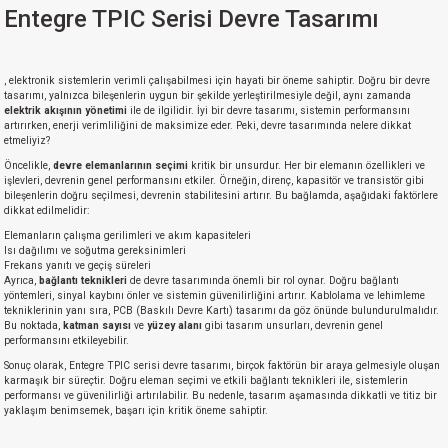
Entegre TPIC Serisi Devre Tasarımı
, elektronik sistemlerin verimli çalışabilmesi için hayati bir öneme sahiptir. Doğru bir devre
tasarımı, yalnızca bileşenlerin uygun bir şekilde yerleştirilmesiyle değil, aynı zamanda
elektrik akışının yönetimi
ile de ilgilidir. İyi bir devre tasarımı, sistemin performansını
artırırken, enerji verimliliğini de maksimize eder. Peki, devre tasarımında nelere dikkat
etmeliyiz?
Öncelikle,
devre elemanlarının seçimi
kritik bir unsurdur. Her bir elemanın özellikleri ve
işlevleri, devrenin genel performansını etkiler. Örneğin, direnç, kapasitör ve transistör gibi
bileşenlerin doğru seçilmesi, devrenin stabilitesini artırır. Bu bağlamda, aşağıdaki faktörlere
dikkat edilmelidir:
Elemanların çalışma gerilimleri ve akım kapasiteleri
Isı dağılımı ve soğutma gereksinimleri
Frekans yanıtı ve geçiş süreleri
Ayrıca,
bağlantı teknikleri
de devre tasarımında önemli bir rol oynar. Doğru bağlantı
yöntemleri, sinyal kaybını önler ve sistemin güvenilirliğini artırır. Kablolama ve lehimleme
tekniklerinin yanı sıra, PCB (Baskılı Devre Kartı) tasarımı da göz önünde bulundurulmalıdır.
Bu noktada,
katman sayısı
ve
yüzey alanı
gibi tasarım unsurları, devrenin genel
performansını etkileyebilir.
Sonuç olarak, Entegre TPIC serisi devre tasarımı, birçok faktörün bir araya gelmesiyle oluşan
karmaşık bir süreçtir. Doğru eleman seçimi ve etkili bağlantı teknikleri ile, sistemlerin
performansı ve güvenilirliği artırılabilir. Bu nedenle, tasarım aşamasında dikkatli ve titiz bir
yaklaşım benimsemek, başarı için kritik öneme sahiptir.