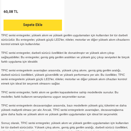
md
risi
Klemens 180C
nsatör
erisi
renç %5 2W
Kılıf
60,08 TL
risi
Klemens 90C
atör
risi
enç 1/8w
Kılıf
Sepete Ekle
TPIC serisi entegreler, yüksek akım ve yüksek gerilim uygulamaları için kullanılan bir tür darbeli
i
satör
risi
enç %1 1/2W
k kapasitör
sürücüdür. Bu entegreler, yüksek güçlü LED'ler, röleler, motorlar ve diğer yüksek akım cihazlarını
kontrol etmek için kullanılırlar.
si
atör
risi
enç %1 1/4W
TPIC serisi entegreler, darbeli sürücü özellikleri ile donatılmıştır ve yüksek akım çıkışı
sağlayabilirler. Bu entegreler, geniş giriş gerilim aralıkları ve yüksek güç çıkışı seviyeleri ile birçok
farklı uygulama için idealdir.
si
tör
risi
renç 1/2W
ad
iyot
TPIC serisi entegrelerin avantajları arasında, yüksek çıkış akımı, geniş giriş gerilim aralığı,
darbeli sürücü özellikleri, yüksek güvenilirlik ve yüksek performans yer alır. Bu özellikler, TPIC
serisi entegrelerin yüksek güçlü LED'ler, röleler, motorlar ve diğer yüksek akım cihazları kontrol
si
atör
Serisi
renç 10W
etmek için ideal bir seçenek olmasını sağlar.
TPIC serisi entegreler, farklı akım ve gerilim kapasitelerine sahip modellerde sunulur. Bu
isi
satör
Serisi
enç 1W
r 1206 Kılıf
modeller, farklı kullanım senaryolarına uygun seçenekler sunar.
TPIC serisi entegrelerin dezavantajları arasında, bazı modellerin yüksek güç tüketimi ve daha
 Serisi,45 Serisi
atör
Serisi
renç 20W
 1206 Kılıf - 25 Adet
iyot
yüksek maliyetli olması yer alır. Ancak, TPIC serisi entegrelerin avantajları, dezavantajlarına
göre daha fazla ve yüksek akım ve yüksek gerilim uygulamaları için ideal bir seçenektir.
risi
tör
isi
enç 2W
 402 Kılıf
Sonuç olarak, TPIC serisi entegreler, yüksek akım ve yüksek gerilim uygulamaları için kullanılan
bir tür darbeli sürücüdür. Yüksek çıkış akımı, geniş giriş gerilim aralığı, darbeli sürücü özellikleri,