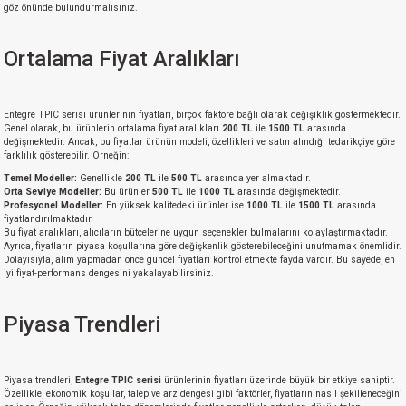
göz önünde bulundurmalısınız.
Ortalama Fiyat Aralıkları
Entegre TPIC serisi ürünlerinin fiyatları, birçok faktöre bağlı olarak değişiklik göstermektedir.
Genel olarak, bu ürünlerin ortalama fiyat aralıkları
200 TL
ile
1500 TL
arasında
değişmektedir. Ancak, bu fiyatlar ürünün modeli, özellikleri ve satın alındığı tedarikçiye göre
farklılık gösterebilir. Örneğin:
Temel Modeller:
Genellikle
200 TL
ile
500 TL
arasında yer almaktadır.
Orta Seviye Modeller:
Bu ürünler
500 TL
ile
1000 TL
arasında değişmektedir.
Profesyonel Modeller:
En yüksek kalitedeki ürünler ise
1000 TL
ile
1500 TL
arasında
fiyatlandırılmaktadır.
Bu fiyat aralıkları, alıcıların bütçelerine uygun seçenekler bulmalarını kolaylaştırmaktadır.
Ayrıca, fiyatların piyasa koşullarına göre değişkenlik gösterebileceğini unutmamak önemlidir.
Dolayısıyla, alım yapmadan önce güncel fiyatları kontrol etmekte fayda vardır. Bu sayede, en
iyi fiyat-performans dengesini yakalayabilirsiniz.
Piyasa Trendleri
Piyasa trendleri,
Entegre TPIC serisi
ürünlerinin fiyatları üzerinde büyük bir etkiye sahiptir.
Özellikle, ekonomik koşullar, talep ve arz dengesi gibi faktörler, fiyatların nasıl şekilleneceğini