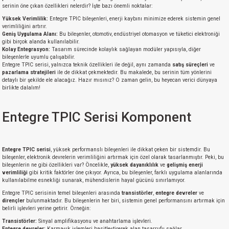
serinin öne çıkan özellikleri nelerdir? İşte bazı önemli noktalar:
Yüksek Verimlilik:
Entegre TPIC bileşenleri, enerji kaybını minimize ederek sistemin genel
verimliliğini artırır.
Geniş Uygulama Alanı:
Bu bileşenler, otomotiv, endüstriyel otomasyon ve tüketici elektroniği
gibi birçok alanda kullanılabilir.
Kolay Entegrasyon:
Tasarım sürecinde kolaylık sağlayan modüler yapısıyla, diğer
bileşenlerle uyumlu çalışabilir.
Entegre TPIC serisi, yalnızca teknik özellikleri ile değil, aynı zamanda
satış süreçleri
ve
pazarlama stratejileri
ile de dikkat çekmektedir. Bu makalede, bu serinin tüm yönlerini
detaylı bir şekilde ele alacağız. Hazır mısınız? O zaman gelin, bu heyecan verici dünyaya
birlikte dalalım!
Entegre TPIC Serisi Komponent
Entegre TPIC serisi
, yüksek performanslı bileşenleri ile dikkat çeken bir sistemdir. Bu
bileşenler, elektronik devrelerin verimliliğini artırmak için özel olarak tasarlanmıştır. Peki, bu
bileşenlerin ne gibi özellikleri var? Öncelikle,
yüksek dayanıklılık
ve
gelişmiş enerji
verimliliği
gibi kritik faktörler öne çıkıyor. Ayrıca, bu bileşenler, farklı uygulama alanlarında
kullanılabilme esnekliği sunarak, mühendislerin hayal gücünü sınırlamıyor.
Entegre TPIC serisinin temel bileşenleri arasında
transistörler
,
entegre devreler
ve
dirençler
bulunmaktadır. Bu bileşenlerin her biri, sistemin genel performansını artırmak için
belirli işlevleri yerine getirir. Örneğin:
Transistörler:
Sinyal amplifikasyonu ve anahtarlama işlevleri.
Entegre devreler:
Karmaşık işlemleri basitleştirerek alan tasarrufu sağlar.