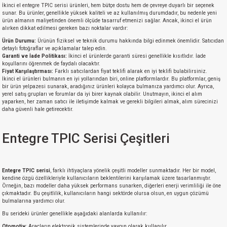
İkinci el entegre TPIC serisi ürünleri, hem bütçe dostu hem de çevreye duyarlı bir seçenek
sunar. Bu ürünler, genellikle yüksek kaliteli ve az kullanılmış durumdadır, bu nedenle yeni
ürün almanın maliyetinden önemli ölçüde tasarruf etmenizi sağlar. Ancak, ikinci el ürün
alırken dikkat edilmesi gereken bazı noktalar vardır:
Ürün Durumu:
Ürünün fiziksel ve teknik durumu hakkında bilgi edinmek önemlidir. Satıcıdan
detaylı fotoğraflar ve açıklamalar talep edin.
Garanti ve İade Politikası:
İkinci el ürünlerde garanti süresi genellikle kısıtlıdır. İade
koşullarını öğrenmek de faydalı olacaktır.
Fiyat Karşılaştırması:
Farklı satıcılardan fiyat teklifi alarak en iyi teklifi bulabilirsiniz.
İkinci el ürünleri bulmanın en iyi yollarından biri, online platformlardır. Bu platformlar, geniş
bir ürün yelpazesi sunarak, aradığınız ürünleri kolayca bulmanıza yardımcı olur. Ayrıca,
yerel satış grupları ve forumlar da iyi birer kaynak olabilir. Unutmayın, ikinci el alım
yaparken, her zaman satıcı ile iletişimde kalmak ve gerekli bilgileri almak, alım sürecinizi
daha güvenli hale getirecektir.
Entegre TPIC Serisi Çeşitleri
Entegre TPIC serisi
, farklı ihtiyaçlara yönelik çeşitli modeller sunmaktadır. Her bir model,
kendine özgü özellikleriyle kullanıcıların beklentilerini karşılamak üzere tasarlanmıştır.
Örneğin, bazı modeller daha yüksek performans sunarken, diğerleri enerji verimliliği ile öne
çıkmaktadır. Bu çeşitlilik, kullanıcıların hangi sektörde olursa olsun, en uygun çözümü
bulmalarına yardımcı olur.
Bu serideki ürünler genellikle aşağıdaki alanlarda kullanılır:
Otomotiv
: Araçların elektronik sistemlerinde yaygın olarak kullanılır.