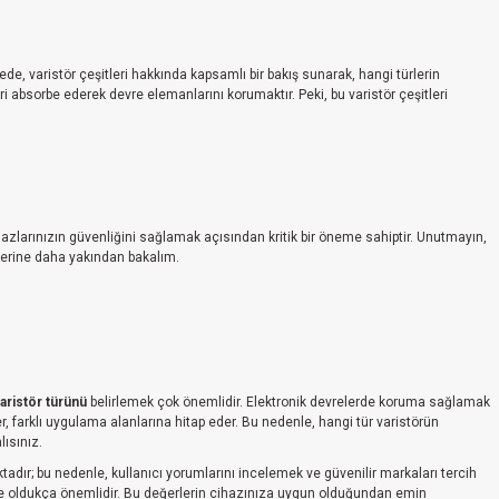
.
de, varistör çeşitleri hakkında kapsamlı bir bakış sunarak, hangi türlerin
eri absorbe ederek devre elemanlarını korumaktır. Peki, bu varistör çeşitleri
azlarınızın güvenliğini sağlamak açısından kritik bir öneme sahiptir. Unutmayın,
çlerine daha yakından bakalım.
varistör türünü
belirlemek çok önemlidir. Elektronik devrelerde koruma sağlamak
er, farklı uygulama alanlarına hitap eder. Bu nedenle, hangi tür varistörün
ısınız.
ır; bu nedenle, kullanıcı yorumlarını incelemek ve güvenilir markaları tercih
e oldukça önemlidir. Bu değerlerin cihazınıza uygun olduğundan emin