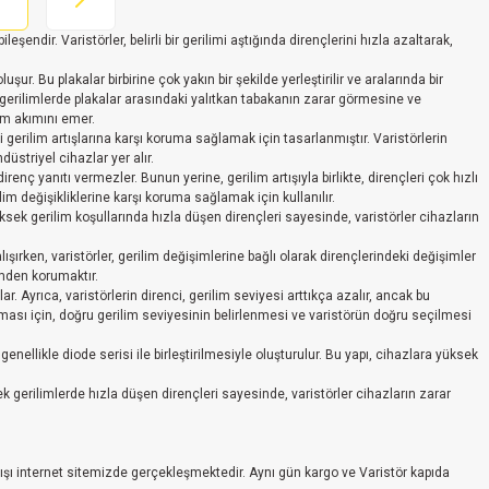
şendir. Varistörler, belirli bir gerilimi aştığında dirençlerini hızla azaltarak,
şur. Bu plakalar birbirine çok yakın bir şekilde yerleştirilir ve aralarında bir
sek gerilimlerde plakalar arasındaki yalıtkan tabakanın zarar görmesine ve
lim akımını emer.
i gerilim artışlarına karşı koruma sağlamak için tasarlanmıştır. Varistörlerin
striyel cihazlar yer alır.
irenç yanıtı vermezler. Bunun yerine, gerilim artışıyla birlikte, dirençleri çok hızlı
lim değişikliklerine karşı koruma sağlamak için kullanılır.
Yüksek gerilim koşullarında hızla düşen dirençleri sayesinde, varistörler cihazların
lışırken, varistörler, gerilim değişimlerine bağlı olarak dirençlerindeki değişimler
imden korumaktır.
. Ayrıca, varistörlerin direnci, gerilim seviyesi arttıkça azalır, ancak bu
alışması için, doğru gerilim seviyesinin belirlenmesi ve varistörün doğru seçilmesi
 genellikle diode serisi ile birleştirilmesiyle oluşturulur. Bu yapı, cihazlara yüksek
ek gerilimlerde hızla düşen dirençleri sayesinde, varistörler cihazların zarar
satışı internet sitemizde gerçekleşmektedir. Aynı gün kargo ve Varistör kapıda