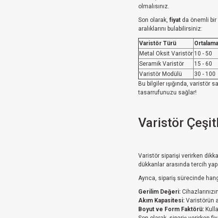
olmalısınız.
Son olarak,
fiyat
da önemli bir 
aralıklarını bulabilirsiniz:
Varistör Türü
Ortalama
Metal Oksit Varistör
10 - 50
Seramik Varistör
15 - 60
Varistör Modülü
30 - 100
Bu bilgiler ışığında, varistör 
tasarrufunuzu sağlar!
Varistör Çeşit
Varistör siparişi verirken dik
dükkanlar arasında tercih yapa
Ayrıca, sipariş sürecinde hang
Gerilim Değeri:
Cihazlarınızın
Akım Kapasitesi:
Varistörün ak
Boyut ve Form Faktörü:
Kulla