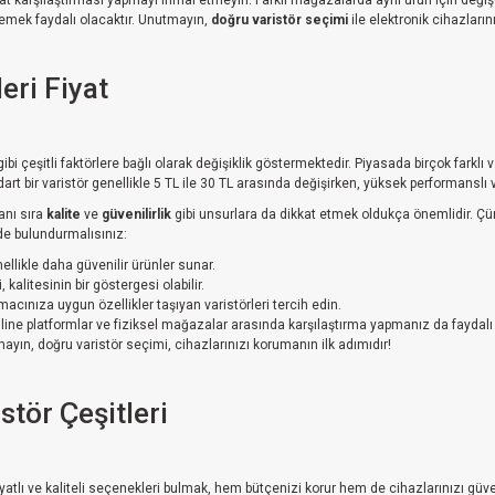
iyat karşılaştırması yapmayı ihmal etmeyin. Farklı mağazalarda aynı ürün için deği
elemek faydalı olacaktır. Unutmayın,
doğru varistör seçimi
ile elektronik cihazların
eri Fiyat
ibi çeşitli faktörlere bağlı olarak değişiklik göstermektedir. Piyasada birçok farkl
ndart bir varistör genellikle 5 TL ile 30 TL arasında değişirken, yüksek performanslı
yanı sıra
kalite
ve
güvenilirlik
gibi unsurlara da dikkat etmek oldukça önemlidir. Çünk
de bulundurmalısınız:
llikle daha güvenilir ürünler sunar.
kalitesinin bir göstergesi olabilir.
acınıza uygun özellikler taşıyan varistörleri tercih edin.
nline platformlar ve fiziksel mağazalar arasında karşılaştırma yapmanız da faydal
mayın, doğru varistör seçimi, cihazlarınızı korumanın ilk adımıdır!
tör Çeşitleri
atlı ve kaliteli seçenekleri bulmak, hem bütçenizi korur hem de cihazlarınızı güve