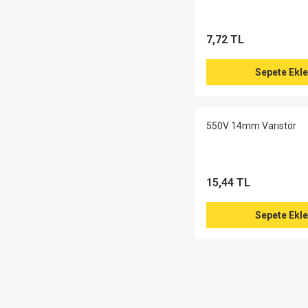
7,72 TL
Sepete Ekle
550V 14mm Varistör
15,44 TL
Sepete Ekle