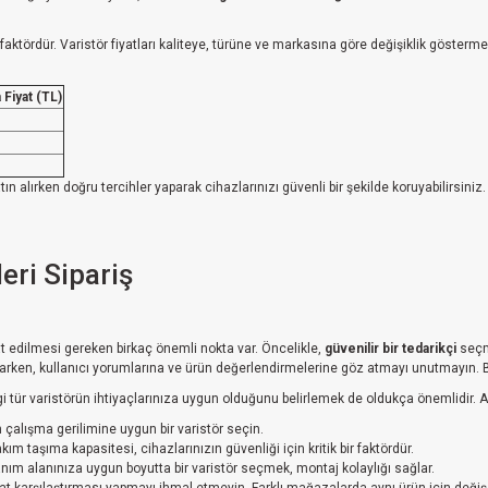
faktördür. Varistör fiyatları kaliteye, türüne ve markasına göre değişiklik göstermek
 Fiyat (TL)
satın alırken doğru tercihler yaparak cihazlarınızı güvenli bir şekilde koruyabilirsini
leri Sipariş
kat edilmesi gereken birkaç önemli nokta var. Öncelikle,
güvenilir bir tedarikçi
seçme
rken, kullanıcı yorumlarına ve ürün değerlendirmelerine göz atmayı unutmayın. Bu, 
i tür varistörün ihtiyaçlarınıza uygun olduğunu belirlemek de oldukça önemlidir. Aş
 çalışma gerilimine uygun bir varistör seçin.
ım taşıma kapasitesi, cihazlarınızın güvenliği için kritik bir faktördür.
nım alanınıza uygun boyutta bir varistör seçmek, montaj kolaylığı sağlar.