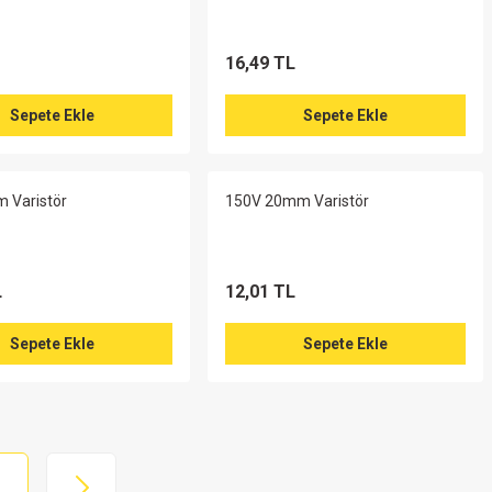
16,49 TL
Sepete Ekle
Sepete Ekle
 Varistör
150V 20mm Varistör
L
12,01 TL
Sepete Ekle
Sepete Ekle