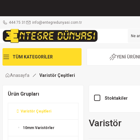
444 75 31
info@entegredunyasi.com.tr
TÜM KATEGORİLER
YENİ ÜRÜN
Anasayfa
Varistör Çeşitleri
Ürün Grupları
Stoktakiler
Varistör Çeşitleri
Varistör
10mm Varistörler