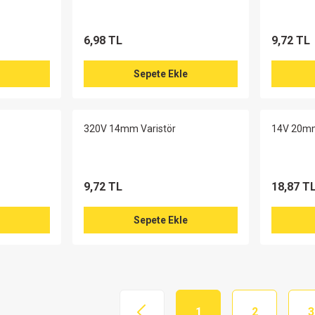
6,98 TL
9,72 TL
Sepete Ekle
320V 14mm Varistör
14V 20mm
9,72 TL
18,87 T
Sepete Ekle
1
2
3