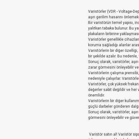
Varistörler (VDR - Voltage-Depe
aşırı gerilim hasarını önlemek i
Bir varistörün temel yapısı, inc
yalıtkan tabaka bulunur. Bu yap
plakaların birbirine yaklaşmas
Varistörler genellikle cihazla
koruma sağladığı alanlar arası
Varistörlerin bir diğer özelliği
bir şekilde azalır. Bu nedenle,
Sonuç olarak, varistörler, aşır
zarar görmesini önleyebilir ve 
Varistörlerin çalışma prensibi,
nedeniyle çalışırlar. Varistör
Varistörler, çok yüksek frekans
değerler sabit değildir ve her 
önemlidir.
Varistörlerin bir diğer kullanım
güçlü darbeler gönderen dalg
Sonuç olarak, varistörler, aşı
görmesini önleyebilir ve güvenl
Varistör satın al! Varistör si