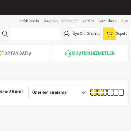
Hakkımızda
Sıkça Sorulan Sorular
Yardım
Bize Ulaşın
Blog
Üye Ol / Giriş Yap
Sepet /
TOPTAN SATIŞ
MÜŞTERİ HİZMETLERİ
plam 56 ürün