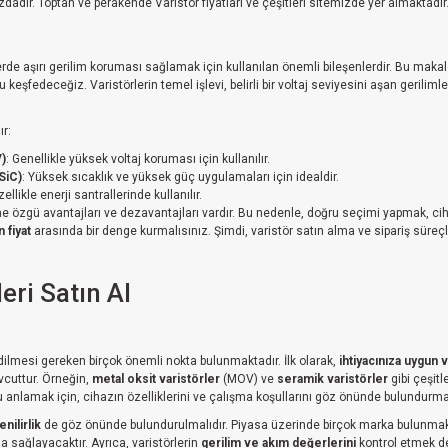
adır. Toptan ve perakende Varistör fiyatları ve çeşitleri sitemizde yer almaktadır
erde aşırı gerilim koruması sağlamak için kullanılan önemli bileşenlerdir. Bu makale
keşfedeceğiz. Varistörlerin temel işlevi, belirli bir voltaj seviyesini aşan geriliml
ır:
V)
: Genellikle yüksek voltaj koruması için kullanılır.
SiC)
: Yüksek sıcaklık ve yüksek güç uygulamaları için idealdir.
zellikle enerji santrallerinde kullanılır.
ne özgü avantajları ve dezavantajları vardır. Bu nedenle, doğru seçimi yapmak, cih
 fiyat
arasında bir denge kurmalısınız. Şimdi, varistör satın alma ve sipariş süre
eri Satın Al
edilmesi gereken birçok önemli nokta bulunmaktadır. İlk olarak,
ihtiyacınıza uygun 
evcuttur. Örneğin,
metal oksit varistörler
(MOV) ve
seramik varistörler
gibi çeşitl
anlamak için, cihazın özelliklerini ve çalışma koşullarını göz önünde bulundurmal
nilirlik
de göz önünde bulundurulmalıdır. Piyasa üzerinde birçok marka bulunmaktad
 sağlayacaktır. Ayrıca, varistörlerin
gerilim ve akım değerlerini
kontrol etmek d