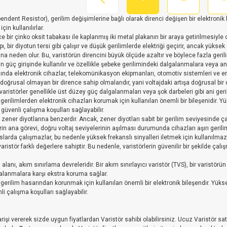
ndent Resistor), gerilim değişimlerine bağlı olarak direnci değişen bir elektronik bile
çin kullanılırlar.
e bir çinko oksit tabakası ile kaplanmış iki metal plakanın bir araya getirilmesiyle olu
ı, bir diyotun tersi gibi çalışır ve düşük gerilimlerde elektriği geçirir, ancak yük
ına neden olur. Bu, varistörün direncini büyük ölçüde azaltır ve böylece fazla geri
rın güç girişinde kullanılır ve özellikle şebeke gerilimindeki dalgalanmalara veya an
nda elektronik cihazlar, telekomünikasyon ekipmanları, otomotiv sistemleri ve endü
, doğrusal olmayan bir dirence sahip olmalarıdır, yani voltajdaki artışa doğrusal bir d
 varistörler genellikle üst düzey güç dalgalanmaları veya şok darbeleri gibi ani geri
ı gerilimlerden elektronik cihazları korumak için kullanılan önemli bir bileşenidir. 
güvenli çalışma koşulları sağlayabilir.
 zener diyotlarına benzerdir. Ancak, zener diyotları sabit bir gerilim seviyesinde ça
lerin ana görevi, doğru voltaj seviyelerinin aşılması durumunda cihazları aşırı geril
larda çalışmazlar, bu nedenle yüksek frekanslı sinyalleri iletmek için kullanılmazlar
varistör farklı değerlere sahiptir. Bu nedenle, varistörlerin güvenilir bir şekilde ç
 alanı, akım sınırlama devreleridir. Bir akım sınırlayıcı varistör (TVS), bir varistörün
alanmalara karşı ekstra koruma sağlar.
rı gerilim hasarından korunmak için kullanılan önemli bir elektronik bileşendir. Yüks
i çalışma koşulları sağlayabilir.
parişi vererek sizde uygun fiyatlardan Varistör sahibi olabilirsiniz. Ucuz Varistör 