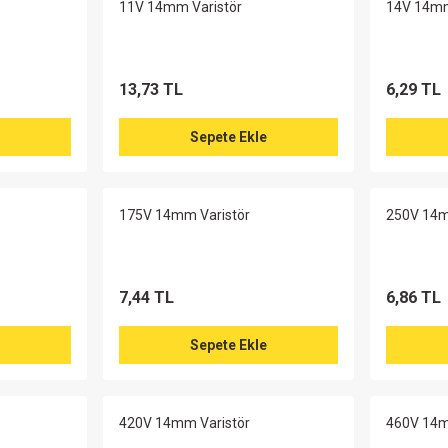
11V 14mm Varistör
14V 14mm
13,73 TL
6,29 TL
Sepete Ekle
175V 14mm Varistör
250V 14m
7,44 TL
6,86 TL
Sepete Ekle
420V 14mm Varistör
460V 14m