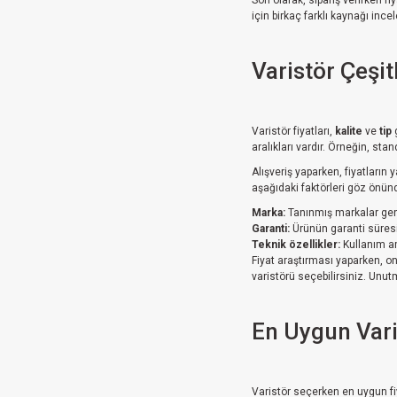
Son olarak, sipariş verirken f
için birkaç farklı kaynağı inc
Varistör Çeşitl
Varistör fiyatları,
kalite
ve
tip
g
aralıkları vardır. Örneğin, sta
Alışveriş yaparken, fiyatların 
aşağıdaki faktörleri göz önün
Marka:
Tanınmış markalar gene
Garanti:
Ürünün garanti süresi, 
Teknik özellikler:
Kullanım am
Fiyat araştırması yaparken, o
varistörü seçebilirsiniz. Unut
En Uygun Varis
Varistör seçerken en uygun fiy