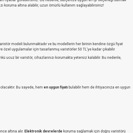
şen fiyatlar görebilirsiniz. Bu nedenle, bütçenize uygun en iyi seçeneği bulmak
ızı koruma altına alabilir, uzun ömürlü kullanım sağlayabilirsiniz!
ı varistör modeli bulunmaktadır ve bu modellerin her birinin kendine özgü fiyat
 ve özel uygulamalar için tasarlanmış varistörler 50 TL'ye kadar çıkabilir.
ü ucuz bir varistör, cihazlarınızı korumakta yetersiz kalabilir. Bu nedenle,
ı olacaktır. Bu sayede, hem
en uygun fiyatı
bulabilir hem de ihtiyacınıza en uygun
nce altına alır.
Elektronik devrelerde
koruma sağlamak için doğru varistörü