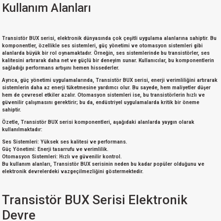
Kullanım Alanları
Transistör BUX serisi, elektronik dünyasında çok çeşitli
uygulama alanlarına
sahiptir. Bu
komponentler, özellikle
ses sistemleri
,
güç yönetimi
ve
otomasyon sistemleri
gibi
alanlarda büyük bir rol oynamaktadır. Örneğin, ses sistemlerinde bu transistörler, ses
kalitesini artırarak daha net ve güçlü bir deneyim sunar. Kullanıcılar, bu komponentlerin
sağladığı performans artışını hemen hissederler.
Ayrıca, güç yönetimi uygulamalarında, Transistör BUX serisi, enerji verimliliğini artırarak
sistemlerin daha az enerji tüketmesine yardımcı olur. Bu sayede, hem maliyetler düşer
hem de çevresel etkiler azalır. Otomasyon sistemleri ise, bu transistörlerin hızlı ve
güvenilir çalışmasını gerektirir; bu da, endüstriyel uygulamalarda kritik bir öneme
sahiptir.
Özetle, Transistör BUX serisi komponentleri, aşağıdaki alanlarda yaygın olarak
kullanılmaktadır:
Ses Sistemleri:
Yüksek ses kalitesi ve performans.
Güç Yönetimi:
Enerji tasarrufu ve verimlilik.
Otomasyon Sistemleri:
Hızlı ve güvenilir kontrol.
Bu kullanım alanları, Transistör BUX serisinin neden bu kadar popüler olduğunu ve
elektronik devrelerdeki vazgeçilmezliğini göstermektedir.
Transistör BUX Serisi Elektronik
Devre