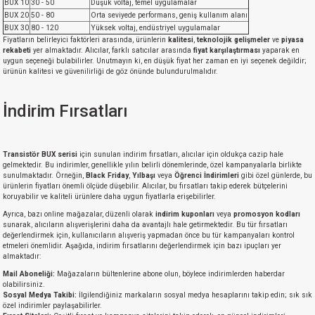
BUX 10
30 - 50
Düşük voltaj, temel uygulamalar
BUX 20
50 - 80
Orta seviyede performans, geniş kullanım alanı
BUX 30
80 - 120
Yüksek voltaj, endüstriyel uygulamalar
Fiyatların belirleyici faktörleri arasında, ürünlerin
kalitesi
,
teknolojik gelişmeler
ve
piyasa
rekabeti
yer almaktadır. Alıcılar, farklı satıcılar arasında
fiyat karşılaştırması
yaparak en
uygun seçeneği bulabilirler. Unutmayın ki, en düşük fiyat her zaman en iyi seçenek değildir;
ürünün kalitesi ve güvenilirliği de göz önünde bulundurulmalıdır.
İndirim Fırsatları
Transistör BUX serisi
için sunulan indirim fırsatları, alıcılar için oldukça cazip hale
gelmektedir. Bu indirimler, genellikle yılın belirli dönemlerinde, özel kampanyalarla birlikte
sunulmaktadır. Örneğin,
Black Friday
,
Yılbaşı
veya
Öğrenci İndirimleri
gibi özel günlerde, bu
ürünlerin fiyatları önemli ölçüde düşebilir. Alıcılar, bu fırsatları takip ederek bütçelerini
koruyabilir ve kaliteli ürünlere daha uygun fiyatlarla erişebilirler.
Ayrıca, bazı online mağazalar, düzenli olarak
indirim kuponları
veya
promosyon kodları
sunarak, alıcıların alışverişlerini daha da avantajlı hale getirmektedir. Bu tür fırsatları
değerlendirmek için, kullanıcıların alışveriş yapmadan önce bu tür kampanyaları kontrol
etmeleri önemlidir. Aşağıda, indirim fırsatlarını değerlendirmek için bazı ipuçları yer
almaktadır:
Mail Aboneliği:
Mağazaların bültenlerine abone olun, böylece indirimlerden haberdar
olabilirsiniz.
Sosyal Medya Takibi:
İlgilendiğiniz markaların sosyal medya hesaplarını takip edin; sık sık
özel indirimler paylaşabilirler.