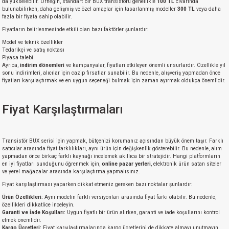
da yükselebilir. Örneğin, standart bir BUX transistörü genellikle
100 TL
civarında
bulunabilirken, daha gelişmiş ve özel amaçlar için tasarlanmış modeller
300 TL
veya daha
fazla bir fiyata sahip olabilir.
Fiyatların belirlenmesinde etkili olan bazı faktörler şunlardır:
Model ve teknik özellikler
Tedarikçi ve satış noktası
Piyasa talebi
Ayrıca,
indirim dönemleri
ve kampanyalar, fiyatları etkileyen önemli unsurlardır. Özellikle yıl
sonu indirimleri, alıcılar için cazip fırsatlar sunabilir. Bu nedenle, alışveriş yapmadan önce
fiyatları karşılaştırmak ve en uygun seçeneği bulmak için zaman ayırmak oldukça önemlidir.
Fiyat Karşılaştırmaları
Transistör BUX serisi için yapmak, bütçenizi korumanız açısından büyük önem taşır. Farklı
satıcılar arasında fiyat farklılıkları, aynı ürün için değişkenlik gösterebilir. Bu nedenle, alım
yapmadan önce birkaç farklı kaynağı incelemek akıllıca bir stratejidir. Hangi platformların
en iyi fiyatları sunduğunu öğrenmek için,
online pazar yerleri
, elektronik ürün satan siteler
ve yerel mağazalar arasında karşılaştırma yapmalısınız.
Fiyat karşılaştırması yaparken dikkat etmeniz gereken bazı noktalar şunlardır:
Ürün Özellikleri:
Aynı modelin farklı versiyonları arasında fiyat farkı olabilir. Bu nedenle,
özellikleri dikkatlice inceleyin.
Garanti ve İade Koşulları:
Uygun fiyatlı bir ürün alırken, garanti ve iade koşullarını kontrol
etmek önemlidir.
Kargo Ücretleri:
Fiyat karşılaştırmalarında kargo ücretlerini de dikkate almayı unutmayın,