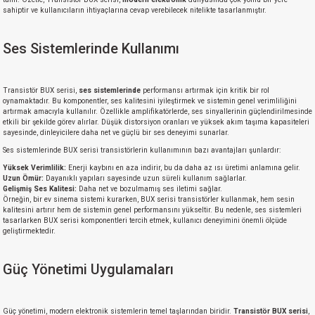
sahiptir ve kullanıcıların ihtiyaçlarına cevap verebilecek nitelikte tasarlanmıştır.
Ses Sistemlerinde Kullanımı
Transistör BUX serisi,
ses sistemlerinde
performansı artırmak için kritik bir rol
oynamaktadır. Bu komponentler, ses kalitesini iyileştirmek ve sistemin genel verimliliğini
artırmak amacıyla kullanılır. Özellikle amplifikatörlerde, ses sinyallerinin güçlendirilmesinde
etkili bir şekilde görev alırlar. Düşük distorsiyon oranları ve yüksek akım taşıma kapasiteleri
sayesinde, dinleyicilere daha net ve güçlü bir ses deneyimi sunarlar.
Ses sistemlerinde BUX serisi transistörlerin kullanımının bazı avantajları şunlardır:
Yüksek Verimlilik:
Enerji kaybını en aza indirir, bu da daha az ısı üretimi anlamına gelir.
Uzun Ömür:
Dayanıklı yapıları sayesinde uzun süreli kullanım sağlarlar.
Gelişmiş Ses Kalitesi:
Daha net ve bozulmamış ses iletimi sağlar.
Örneğin, bir ev sinema sistemi kurarken, BUX serisi transistörler kullanmak, hem sesin
kalitesini artırır hem de sistemin genel performansını yükseltir. Bu nedenle, ses sistemleri
tasarlarken BUX serisi komponentleri tercih etmek, kullanıcı deneyimini önemli ölçüde
geliştirmektedir.
Güç Yönetimi Uygulamaları
Güç yönetimi, modern elektronik sistemlerin temel taşlarından biridir.
Transistör BUX serisi
,