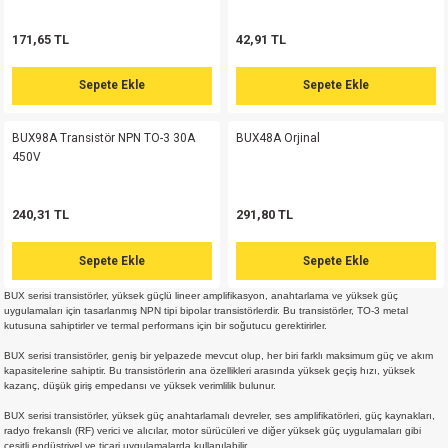
md
risi
Klemens 180C
nsatör
erisi
renç %5 2W
Kılıf
171,65 TL
42,91 TL
risi
Klemens 90C
atör
risi
enç 1/8w
Kılıf
Sepete Ekle
Sepete Ekle
i
satör
risi
enç %1 1/2W
k kapasitör
BUX98A Transistör NPN TO-3 30A
BUX48A Orjinal
450V
si
atör
risi
enç %1 1/4W
240,31 TL
291,80 TL
si
tör
risi
renç 1/2W
ad
iyot
Sepete Ekle
Sepete Ekle
si
atör
Serisi
renç 10W
BUX serisi transistörler, yüksek güçlü lineer amplifikasyon, anahtarlama ve yüksek güç
uygulamaları için tasarlanmış NPN tipi bipolar transistörlerdir. Bu transistörler, TO-3 metal
isi
satör
Serisi
enç 1W
r 1206 Kılıf
kutusuna sahiptirler ve termal performans için bir soğutucu gerektirirler.
BUX serisi transistörler, geniş bir yelpazede mevcut olup, her biri farklı maksimum güç ve akım
 Serisi,45 Serisi
atör
Serisi
renç 20W
 1206 Kılıf - 25 Adet
iyot
kapasitelerine sahiptir. Bu transistörlerin ana özellikleri arasında yüksek geçiş hızı, yüksek
kazanç, düşük giriş empedansı ve yüksek verimlilik bulunur.
BUX serisi transistörler, yüksek güç anahtarlamalı devreler, ses amplifikatörleri, güç kaynakları,
risi
tör
isi
enç 2W
 402 Kılıf
radyo frekanslı (RF) verici ve alıcılar, motor sürücüleri ve diğer yüksek güç uygulamaları gibi
çeşitli endüstriyel ve ticari uygulamalarda kullanılabilir.