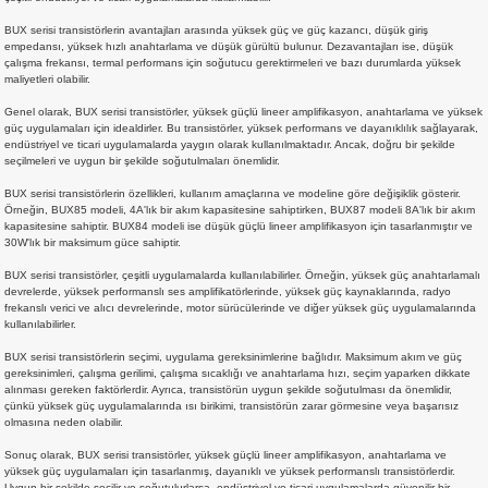
si
atör
Serisi
enç 3W
 603 Kılıf
BUX serisi transistörlerin avantajları arasında yüksek güç ve güç kazancı, düşük giriş
empedansı, yüksek hızlı anahtarlama ve düşük gürültü bulunur. Dezavantajları ise, düşük
çalışma frekansı, termal performans için soğutucu gerektirmeleri ve bazı durumlarda yüksek
si
satör
erisi
enç 4W
 603 Kılıf - 25 Adet
maliyetleri olabilir.
Genel olarak, BUX serisi transistörler, yüksek güçlü lineer amplifikasyon, anahtarlama ve yüksek
4 Serisi,27 Serisi,93 Serisi
atör
Serisi
enç 5W
 805 Kılıf
güç uygulamaları için idealdirler. Bu transistörler, yüksek performans ve dayanıklılık sağlayarak,
endüstriyel ve ticari uygulamalarda yaygın olarak kullanılmaktadır. Ancak, doğru bir şekilde
seçilmeleri ve uygun bir şekilde soğutulmaları önemlidir.
tör
 Serisi
ç 10W
 805 Kılıf - 25 Adet
BUX serisi transistörlerin özellikleri, kullanım amaçlarına ve modeline göre değişiklik gösterir.
Örneğin, BUX85 modeli, 4A'lık bir akım kapasitesine sahiptirken, BUX87 modeli 8A'lık bir akım
kapasitesine sahiptir. BUX84 modeli ise düşük güçlü lineer amplifikasyon için tasarlanmıştır ve
erisi
atör
erisi
ç 11W
d
30W'lık bir maksimum güce sahiptir.
BUX serisi transistörler, çeşitli uygulamalarda kullanılabilirler. Örneğin, yüksek güç anahtarlamalı
isi
satör
ç 13W
devrelerde, yüksek performanslı ses amplifikatörlerinde, yüksek güç kaynaklarında, radyo
frekanslı verici ve alıcı devrelerinde, motor sürücülerinde ve diğer yüksek güç uygulamalarında
kullanılabilirler.
isi
atör
ç 14W
BUX serisi transistörlerin seçimi, uygulama gereksinimlerine bağlıdır. Maksimum akım ve güç
gereksinimleri, çalışma gerilimi, çalışma sıcaklığı ve anahtarlama hızı, seçim yaparken dikkate
alınması gereken faktörlerdir. Ayrıca, transistörün uygun şekilde soğutulması da önemlidir,
i
satör
ç 15W
çünkü yüksek güç uygulamalarında ısı birikimi, transistörün zarar görmesine veya başarısız
olmasına neden olabilir.
isi
atör
ç 17W
iyot
Sonuç olarak, BUX serisi transistörler, yüksek güçlü lineer amplifikasyon, anahtarlama ve
yüksek güç uygulamaları için tasarlanmış, dayanıklı ve yüksek performanslı transistörlerdir.
Uygun bir şekilde seçilir ve soğutulurlarsa, endüstriyel ve ticari uygulamalarda güvenilir bir