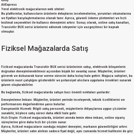
eBay
AliExpress
Yerel elektronik mağazalarının web siteleri
Bu platformlar, kullanıcıların ürünlerin detaylarını incelemelerine, yorumları okumalarına
ve fiyatları karşılaştırmalarına olanak tanır. Ayrıca, güvenli ödeme yöntemleri ve hızlı
teslimat seçenekleri ile kullanıcı deneyimini artırır. Sonuç olarak, online satış kanalları,
Transistör BUX serisi
ürünlerini edinmek isteyenler için vazgeçilmez bir kaynak
olmuştur.
Fiziksel Mağazalarda Satış
Fiziksel mağazalarda
Transistör BUX serisi
ürünlerinin satışı, elektronik bileşenlerin
doğrudan deneyimlenebilmesi açısından büyük bir avantaj sunar. Müşteriler, ürünleri
görerek ve dokunarak karar verme sürecini daha kolay hale getirir. Mağaza sahipleri, bu
ürünlerin nasıl çalıştığını gösterebilir ve potansiyel alıcılara uygulama örnekleri sunarak
güven oluşturabilirler.
Bu bağlamda, fiziksel mağazalarda satışın bazı önemli noktaları şunlardır:
Deneyimleme İmkanı:
Müşteriler, ürünleri yerinde inceleyerek, teknik özelliklerini ve
performansını değerlendirme şansı bulurlar.
Danışmanlık Hizmeti:
Bilgili satış personeli, müşterilerin ihtiyaçlarına uygun çözümler
sunabilir, böylece satış süreci daha etkili hale gelir.
Hızlı Erişim:
Fiziksel mağazalarda, ürünleri anında temin etme imkanı, online sipariş
süreçlerine göre daha hızlı bir çözüm sunar.
Ayrıca, fiziksel mağazaların sunduğu
müşteri deneyimi
, markanın güvenilirliğini artırır.
Müşteriler, ürünleri satın alırken sadece fiyat değil, aynı zamanda hizmet kalitesini de göz