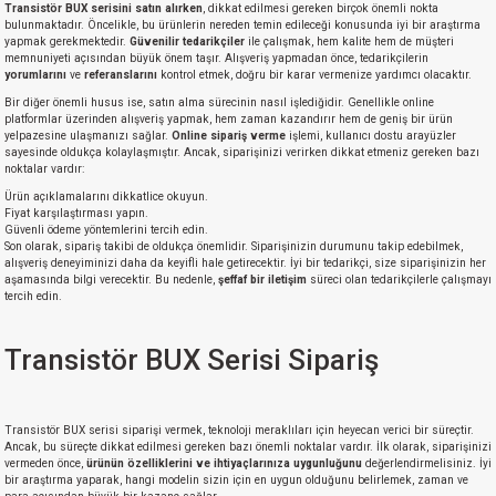
si
ansatör
 Kılıf
Transistör BUX serisini satın alırken
, dikkat edilmesi gereken birçok önemli nokta
bulunmaktadır. Öncelikle, bu ürünlerin nereden temin edileceği konusunda iyi bir araştırma
yapmak gerekmektedir.
Güvenilir tedarikçiler
ile çalışmak, hem kalite hem de müşteri
memnuniyeti açısından büyük önem taşır. Alışveriş yapmadan önce, tedarikçilerin
si
a Tipi Kondansatör
 Kılıf
yorumlarını
ve
referanslarını
kontrol etmek, doğru bir karar vermenize yardımcı olacaktır.
Bir diğer önemli husus ise, satın alma sürecinin nasıl işlediğidir. Genellikle online
risi
Tipi Kondansatör
 Kılıf
platformlar üzerinden alışveriş yapmak, hem zaman kazandırır hem de geniş bir ürün
yelpazesine ulaşmanızı sağlar.
Online sipariş verme
işlemi, kullanıcı dostu arayüzler
sayesinde oldukça kolaylaşmıştır. Ancak, siparişinizi verirken dikkat etmeniz gereken bazı
si
nsatör
 Kılıf
noktalar vardır:
Ürün açıklamalarını dikkatlice okuyun.
Fiyat karşılaştırması yapın.
si
r 1206 Kılıf
Kılıf
Güvenli ödeme yöntemlerini tercih edin.
Son olarak, sipariş takibi de oldukça önemlidir. Siparişinizin durumunu takip edebilmek,
alışveriş deneyiminizi daha da keyifli hale getirecektir. İyi bir tedarikçi, size siparişinizin her
si
 402 Kılıf
Kılıf
aşamasında bilgi verecektir. Bu nedenle,
şeffaf bir iletişim
süreci olan tedarikçilerle çalışmayı
tercih edin.
isi
 603 Kılıf
Kılıf
Transistör BUX Serisi Sipariş
si
 805 Kılıf
5W
Transistör BUX serisi siparişi vermek, teknoloji meraklıları için heyecan verici bir süreçtir.
isi
nsatör
W
Ancak, bu süreçte dikkat edilmesi gereken bazı önemli noktalar vardır. İlk olarak, siparişinizi
vermeden önce,
ürünün özelliklerini ve ihtiyaçlarınıza uygunluğunu
değerlendirmelisiniz. İyi
bir araştırma yaparak, hangi modelin sizin için en uygun olduğunu belirlemek, zaman ve
si
atör
W