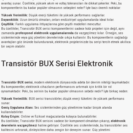
avantaj sunar. Özellikle, yüksek akım ve voltaj toleransları ile dikkat çekerler. Peki, bu
komponentlerin bu kadar popüler olmasının sebepleri neler? İşte bazı önemli noktalar:
Yüksek Verimlilik:
Düşük enerji tüketimi ile yüksek performans sağlarlar.
Dayanıklılık:
Uzun ömürlü olmaları, onları endüstriyel uygulamalarda ideal kılar.
Çeşitlilik:
Farklı uygulama ihtiyaçlarına göre çeşitli modelleri mevcuttur.
Bu özellikler, Transistör BUX serisi komponentlerini sadece hobi projeleri için değil, aynı
zamanda
profesyonel elektronik uygulamalarında
da vazgeçilmez kılar. Örneğin, ses
sistemlerinde veya güç yönetimi devrelerinde sıkça kullanılır. Bu komponentlerin sağladığı
avantajları göz önünde bulundurarak, elektronik projelerinizde bu seriyi tercih etmek akıllıca
bir seçim olabilir.
Transistör BUX Serisi Elektronik
Transistör BUX serisi
, modern elektronik dünyasında adeta bir devrim niteliği taşımaktadır.
Bu komponentler, elektronik cihazların performansını artırmak için kritik bir rol
oynamaktadır. Peki, bu serinin bu kadar popüler olmasının sebebi nedir? İşte birkaç neden:
Yüksek Verimlilik:
BUX serisi transistörler, düşük enerji tüketimi ile yüksek performans
sunar.
Geniş Uygulama Alanı:
Ses sistemlerinden güç yönetimine kadar birçok alanda
kullanılabilirler.
Kolay Erişim:
Online ve fiziksel mağazalarda kolayca bulunabilirler.
Bu özellikler, Transistör BUX serisini sadece bir komponent olmaktan çıkarıp,
elektronik
devrelerin vazgeçilmezi
haline getiriyor. Özellikle ses sistemlerinde, bu transistörler ses
kalitesini artırarak, dinleyicilere daha zengin bir deneyim sunar. Güç yönetimi