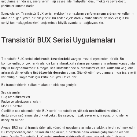
uygulamalarında ise, enerji verimliliği sayesinde maliyetleri düşürmekte ve çevre dostu
çözümler sunmaktadır.
Sonuç olarak, Transistör BUX serisi, elektronik cihazların
performansını artıran
ve kullanım
alanlarını genişleten bir bileşendir. Bu nedenle, elektronik mühendisleri ve hobiler için bu
seriyi tanımak, gelecekteki projelerinde büyük avantajlar sağlayacaktır.
Transistör BUX Serisi Uygulamaları
Transistör BUX serisi,
elektronik devrelerdeki
vazgeçilmez bileşenlerden biridir. Bu
komponentler, birçok farklı alanda kullanılarak, cihazların performansını artırma konusunda
büyük rol oynamaktadır. Örneğin, ses sistemlerinde bu transistörler, ses kalitesini ve gücünü
artırarak dinleyicilere
üst düzey bir deneyim
sunar. Güç yönetimi uygulamalarında ise, enerji
verimliliğini sağlamak için kritik bir işlev üstlenirler.
Bu transistörlerin kullanım alanları oldukça geniştir.
Ses sistemleri
Güç amplifikatörleri
Radyo ve televizyon alıcıları
Mobil cihazlar
Özellikle ses sistemlerinde, BUX serisi transistörler,
yüksek ses kalitesi
ve düşük
distorsiyon sağlamasıyla dikkat çeker. Bu sayede, müzik severler için eşsiz bir dinleme
deneyimi sunar.
Ayrıca, BUX serisi transistörler, güç yönetimi uygulamalarında da sıklıkla tercih edilmektedir.
Bu komponentler, enerji tasarrufu sağlarken, cihazların daha verimli çalışmasına olanak
tanır. Özetle, Transistör BUX serisi,
modern elektronik
dünyasında çok yönlü bir yere