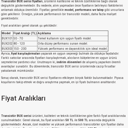
Transistör BUX serisi fiyatları
, ürünlerin kalitesine ve teknik özelliklerine bağlı olarak
değişiklik göstermektedir. Bu nedenle, alım yapmadan önce fiyatların belirleyici faktörlerini
anlamak oldukça önemlidir. Fiyatlar, genellikle
model, performans ve talep
gibi unsurlara
göre şekillenir. Örneğin, yüksek performanslı bir transistör modeli, daha fazla maliyet
gerektirebilir.
Fiyat aralıkları genel olarak şu şekildedir:
Model
Fiyat Aralığı (TL)
Açıklama
BUX101
50 - 70
Temel kullanım için uygun fiyatlı model.
BUX202
80 - 120
Orta düzey performans sunan model.
BUX303
150 - 200
Yüksek performans ve dayanıklılık için ideal model.
Ayrıca,
fiyat karşılaştırmaları
yaparak en uygun seçeneği bulmak da oldukça faydalıdır.
Farklı satıcılar arasında fiyatları karşılaştırmak, alıcıların bütçelerine en uygun ürünü
seçmelerine yardımcı olur. Unutmayın ki,
indirim dönemleri
de alışveriş yaparken önemli
avantajlar sunabilir. Bu dönemlerde, transistör BUX serisi ürünlerinde cazip fırsatlar
yakalamak mümkündür.
Sonuç olarak, transistör BUX serisi fiyatlarını etkileyen birçok faktör bulunmaktadır. Piyasa
koşullarını takip etmek ve doğru araştırma yapmak, en iyi fiyatı bulmanın anahtarıdır.
Fiyat Aralıkları
Transistör BUX serisi
ürünleri, kaliteleri ve teknik özelliklerine göre farklı fiyat aralıklarında
sunulmaktadır. Genel olarak, bu fiyat aralıkları
50 TL
ile
500 TL
arasında değişiklik
göstermektedir. Ancak, özel modeller ve yüksek performanslı transistörler için fiyatlar daha