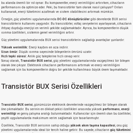
bu alanda önemli bir rol oynar. Bu komponentler, enerji verimliliğini artırırken, cihazların
performansını da optimize eder. Peki, bu transistörler tam olarak nasıl çalışıyor? Onları
kullanarak, enerji tüketimini azaltmak ve sistem stabilitesini artırmak mümkün.
Örneğin, güç yönetimi uygulamalarında
DC-DC dönüştürücüler
gibi devrelerde BUX serisi
transistörlerin kullanımı yaygındır. Bu transistörler, voltaj seviyelerini ayarlayarak, cihazların
ihtiyaç duyduğu enerjiyi en verimli şekilde sağlamaktadır. Ayrıca, bu komponentlerin düşük
ısınma özellikleri, sistemin genel verimliliğini artırır.
Güç yönetimi uygulamalarında BUX serisi transistörlerin sağladığı avantajlar şunlardır:
Yüksek verimlilik:
Enerji kaybını en aza indirir.
Uzun ömür:
Düşük ısınma sayesinde bileşenlerin ömrünü uzatır.
Hızlı tepki süresi:
Anlık güç taleplerine hızlı cevap verir.
Sonuç olarak,
Transistör BUX serisi
, güç yönetimi uygulamalarında vazgeçilmez bir bileşen
olarak öne çıkıyor. Elektronik cihazların performansını artırmak ve enerji verimliliğini
sağlamak için bu komponentlerin doğru bir şekilde kullanılması büyük önem taşımaktadır.
Transistör BUX Serisi Özellikleri
Transistör BUX serisi
, günümüzün elektronik devrelerinde vazgeçilmez bir bileşen olarak
öne çıkmaktadır. Bu serinin en dikkat çekici özellikleri arasında yüksek
performans
,
enerji
verimliliği
ve geniş çalışma aralığı bulunmaktadır. Kullanıcılar için önemli olan bu özellikler,
çeşitli uygulamalarda maksimum verim sağlamak için tasarlanmıştır.
Özellikle, Transistör BUX serisinin sahip olduğu
yüksek akım taşıma kapasitesi
, onu güç
yönetimi uygulamalarında ideal bir tercih haline getirir. Bu sayede, cihazların
güç tüketimini