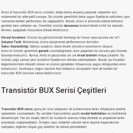
İkinci el transistör BUX serisi ürünleri, bütçe dostu alışveriş yapmak isteyenler için
mükemmel bir alternatif sunuyor. Bu ürünler genellikle daha uygun fiyatlarla satılırken, aynı
zamanda kaliteli performans da sağlayabilir. Ancak, ikinci el alımında dikkat edilmesi
gereken bazı noktalar var. Öncelikle, ürünün
durumunu
kontrol etmek kritik bir adımdır.
Alırken, aşağıdaki hususlara dikkat etmelisiniz:
Görsel İnceleme:
Ürünün dış görünümünde herhangi bir hasar veya aşınma var mı?
Çalışma Testi:
Mümkünse, ürünü çalıştırarak performansını test edin.
Satıcı Güvenilirliği:
Satıcıyı araştırın; daha önceki alıcıların yorumlarını okuyun.
İkinci el ürünler, genellikle
garanti
sunmadığından, alım yaparken bu durumu göz önünde
bulundurmalısınız. Ayrıca, ikinci el pazarında sık sık
fırsat ürünleri
ortaya çıkabilir. Bu
ürünler, çoğu zaman yeni ürünlerin fiyatlarının altında satılmaktadır. Ancak, bu fırsatları
değerlendirirken dikkatli olmalı ve ürünün gerçekten ihtiyacınıza uygun olduğundan emin
olmalısınız. Unutmayın, doğru seçimle hem bütçenizi koruyabilir hem de kaliteli bir
transistör BUX serisine sahip olabilirsiniz!
Transistör BUX Serisi Çeşitleri
Transistör BUX serisi
, geniş bir ürün yelpazesi ile kullanıcılara farklı ihtiyaçlara yönelik
seçenekler sunmaktadır. Bu serideki transistörler, çeşitli
model farklılıkları
ve özelliklerle
donatılmıştır. Her bir model, belirli bir kullanım alanına hitap etmekte ve projelerde farklı
avantajlar sağlamaktadır. Örneğin, bazı modeller yüksek akım taşıma kapasitesine
sahipken, diğerleri düşük güç tüketimi ile dikkat çekmektedir.