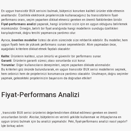
En uygun transistör BUX serisini bulmak, bütçenizi korurken kaliteli ürünler elde etmenin
anahtarıdır. Özellikle elektronik projelerinizde kullanacağınız bu transistörlerin fiyat-
performans oranı, seçim yaparken dikkat etmeniz gereken en önemli faktörlerden biridir.
Fiyat-performans analizi
yaparak, hangi ürünlerin sizin için en uygun olduğunu belirlemek
mümkündür. Örneğin, belirli bir fiyat aralığında hangi modellerin sunduğu özellikleri
karşılaştırmak, doğru tercihi yapmanıza yardımcı olur.
Ayrıca,
önerilen modeller
listesi de alım sürecinde size rehberlik edebilir. Bu modeller, hem
uygun fiyatlı hem de yüksek performans sunan seçeneklerdir. Alım yapmadan önce,
aşağıdaki kriterlere dikkat etmek faydalı olacaktır:
Kalite:
Ürünlerin kalitesi, uzun ömürlü ve güvenilir bir performans sunar.
Garanti:
Ürünlerin garanti süresi, olası sorunlarda sizi korur.
Yorumlar:
Diğer kullanıcıların deneyimleri, seçim yaparken dikkate alınmalıdır.
Bu kriterleri göz önünde bulundurarak, en uygun transistör BUX serisi modellerini seçmek,
hem cebinizi hem de projelerinizi korumanıza yardımcı olacaktır. Unutmayın, doğru seçimler
yapmak, gelecekteki projelerinizin başarısını da doğrudan etkiler!
Fiyat-Performans Analizi
, transistör BUX serisi ürünlerini değerlendirirken dikkat edilmesi gereken en önemli
unsurlardan biridir. Alıcılar, bütçelerini en verimli şekilde kullanmak ve ihtiyaçlarına en
uygun ürünü bulmak için bu analizi yapmalıdır. Peki, fiyat-performans analizi nasıl yapılır?
İşte birkaç adım: