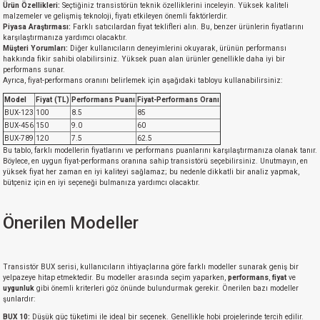
Ürün Özellikleri:
Seçtiğiniz transistörün teknik özelliklerini inceleyin. Yüksek kaliteli
malzemeler ve gelişmiş teknoloji, fiyatı etkileyen önemli faktörlerdir.
Piyasa Araştırması:
Farklı satıcılardan fiyat teklifleri alın. Bu, benzer ürünlerin fiyatlarını
karşılaştırmanıza yardımcı olacaktır.
Müşteri Yorumları:
Diğer kullanıcıların deneyimlerini okuyarak, ürünün performansı
hakkında fikir sahibi olabilirsiniz. Yüksek puan alan ürünler genellikle daha iyi bir
performans sunar.
Ayrıca, fiyat-performans oranını belirlemek için aşağıdaki tabloyu kullanabilirsiniz:
Model
Fiyat (TL)
Performans Puanı
Fiyat-Performans Oranı
BUX-123
100
8.5
85
BUX-456
150
9.0
60
BUX-789
120
7.5
62.5
Bu tablo, farklı modellerin fiyatlarını ve performans puanlarını karşılaştırmanıza olanak tanır.
Böylece, en uygun fiyat-performans oranına sahip transistörü seçebilirsiniz. Unutmayın, en
yüksek fiyat her zaman en iyi kaliteyi sağlamaz; bu nedenle dikkatli bir analiz yapmak,
bütçeniz için en iyi seçeneği bulmanıza yardımcı olacaktır.
Önerilen Modeller
Transistör BUX serisi, kullanıcıların ihtiyaçlarına göre farklı modeller sunarak geniş bir
yelpazeye hitap etmektedir. Bu modeller arasında seçim yaparken,
performans
,
fiyat
ve
uygunluk
gibi önemli kriterleri göz önünde bulundurmak gerekir. Önerilen bazı modeller
şunlardır:
BUX 10:
Düşük güç tüketimi ile ideal bir seçenek. Genellikle hobi projelerinde tercih edilir.