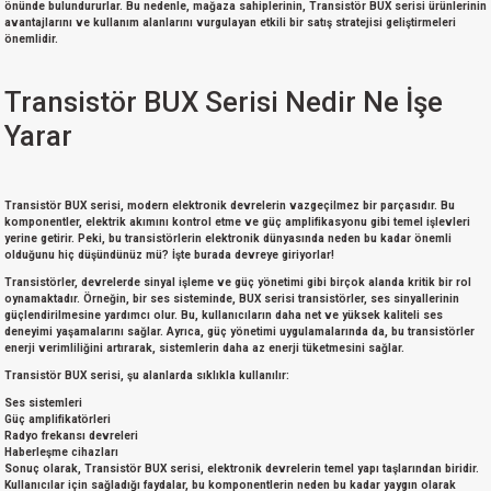
önünde bulundururlar. Bu nedenle, mağaza sahiplerinin, Transistör BUX serisi ürünlerinin
avantajlarını ve kullanım alanlarını vurgulayan etkili bir satış stratejisi geliştirmeleri
önemlidir.
Transistör BUX Serisi Nedir Ne İşe
Yarar
Transistör BUX serisi
, modern elektronik devrelerin vazgeçilmez bir parçasıdır. Bu
komponentler,
elektrik akımını kontrol etme
ve
güç amplifikasyonu
gibi temel işlevleri
yerine getirir. Peki, bu transistörlerin elektronik dünyasında neden bu kadar önemli
olduğunu hiç düşündünüz mü? İşte burada devreye giriyorlar!
Transistörler,
devrelerde sinyal işleme
ve
güç yönetimi
gibi birçok alanda kritik bir rol
oynamaktadır. Örneğin, bir ses sisteminde, BUX serisi transistörler, ses sinyallerinin
güçlendirilmesine yardımcı olur. Bu, kullanıcıların daha net ve yüksek kaliteli ses
deneyimi yaşamalarını sağlar. Ayrıca,
güç yönetimi uygulamalarında
da, bu transistörler
enerji verimliliğini artırarak, sistemlerin daha az enerji tüketmesini sağlar.
Transistör BUX serisi,
şu alanlarda sıklıkla kullanılır:
Ses sistemleri
Güç amplifikatörleri
Radyo frekansı devreleri
Haberleşme cihazları
Sonuç olarak, Transistör BUX serisi, elektronik devrelerin temel yapı taşlarından biridir.
Kullanıcılar için sağladığı faydalar, bu komponentlerin neden bu kadar yaygın olarak