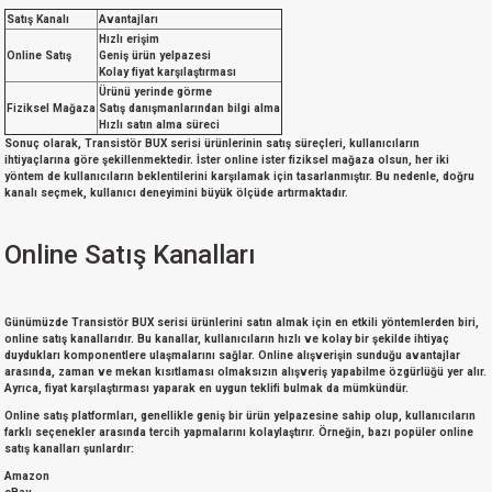
Satış Kanalı
Avantajları
Hızlı erişim
Online Satış
Geniş ürün yelpazesi
Kolay fiyat karşılaştırması
Ürünü yerinde görme
Fiziksel Mağaza
Satış danışmanlarından bilgi alma
Hızlı satın alma süreci
Sonuç olarak, Transistör BUX serisi ürünlerinin satış süreçleri, kullanıcıların
ihtiyaçlarına göre şekillenmektedir. İster online ister fiziksel mağaza olsun, her iki
yöntem de kullanıcıların beklentilerini karşılamak için tasarlanmıştır. Bu nedenle, doğru
kanalı seçmek, kullanıcı deneyimini büyük ölçüde artırmaktadır.
Online Satış Kanalları
Günümüzde
Transistör BUX serisi
ürünlerini satın almak için en etkili yöntemlerden biri,
online satış kanallarıdır. Bu kanallar, kullanıcıların hızlı ve kolay bir şekilde ihtiyaç
duydukları komponentlere ulaşmalarını sağlar. Online alışverişin sunduğu avantajlar
arasında, zaman ve mekan kısıtlaması olmaksızın alışveriş yapabilme özgürlüğü yer alır.
Ayrıca, fiyat karşılaştırması yaparak en uygun teklifi bulmak da mümkündür.
Online satış platformları, genellikle geniş bir ürün yelpazesine sahip olup, kullanıcıların
farklı seçenekler arasında tercih yapmalarını kolaylaştırır. Örneğin, bazı popüler online
satış kanalları şunlardır:
Amazon