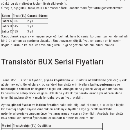
çünkü bu ek maliyetler toplam fiyatı etkileyebilir.
Örneğin, aşağıdaki tablo, belirli bir modelin farklı satıcılardaki fiyatlarını göstermektedir:
Satıcı
Fiyat (TL)
Garanti Süresi
Satıcı A
150
2 yıl
Satıcı B
145
1 yıl
Satıcı C
155
3 yıl
Sonuç olarak, yaparak en uygun seçeneği bulmak, hem bütçenizi korumanıza hem de kaliteli
bir ürün almanıza yardımcı olacaktır. Unutmayın, en düşük fiyat her zaman en iyi seçim
değildir; ürünün kalitesi ve satıcının güvenilirliği de göz önünde bulundurulmalıdır.
Transistör BUX Serisi Fiyatları
Transistör BUX serisi fiyatları,
piyasa koşullarına
ve ürünlerin
özelliklerine
göre değişiklik
göstermektedir. Genel olarak, bu serideki transistörlerin fiyatları,
kalite
,
performans
ve
teknolojik özellikler
ile doğrudan ilişkilidir. Örneğin, daha yüksek voltaj ve akım taşıma
kapasitesine sahip modeller, genellikle daha yüksek fiyat aralıklarında yer alırken, daha
temel ihtiyaçlara yönelik modeller daha uygun fiyatlı olabilir.
Ayrıca,
güncel fiyatlar
ve
indirim fırsatları
hakkında bilgi sahibi olmak, alıcılar için büyük
bir avantaj sağlar. Piyasa dinamikleri nedeniyle, fiyatlar sıkça güncellenmektedir. Bu
nedenle, alışveriş yapmadan önce fiyat araştırması yapmak önemlidir. Aşağıda, transistör
BUX serisi için mevcut fiyat aralıklarına dair bir tablo bulabilirsiniz:
Model
Fiyat Aralığı (TL)
Özellikler