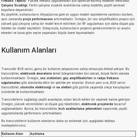
Frekans Tepkisi:
Yüksek frekans uygulamaları için optimize edilmiş modeller mevcuttur.
Çalışma Sıcaklığı:
Farklı çalışma sıcaklık aralıklarına sahip modeller, çeşitli çevresel
koşullara dayanıklıdır.
Bu çeşitlilik, kullanıcıların ihtiyaçlarına göre en uygun modeli seçmelerine yardımcı olurken,
aynı zamanda
proje performansını
artırmaktadır. Örneğin, bir ses amplifikatörü projesi için
yüksek güç çıkışına sahip bir model tercih edilirken, bir RF uygulaması için daha düşük güç
tüketen bir model seçilebilir. Dolayısıyla, kullanıcıların projenin gereksinimlerini iyi analiz
etmeleri ve buna göre seçim yapmaları büyük önem taşımaktadır.
Kullanım Alanları
Transistör BUX serisi, geniş bir kullanım yelpazesine sahip olmasıyla dikkat çekiyor. Bu
transistörler,
elektronik devrelerin
temel bileşenlerinden biri olarak, birçok farklı alanda
kullanılmaktadır. Örneğin,
ses sistemleri
,
güç amplifikatörleri
ve
radyo frekansı
uygulamaları
gibi alanlarda etkin bir şekilde yer alıyorlar. Bunun yanı sıra, BUX serisi
transistörler,
otomotiv elektroniği
ve
ev aletleri
gibi günlük yaşamda sıkça karşılaşılan
ürünlerde de kullanılmaktadır.
Transistörlerin sağladığı çeşitli avantajlar, onları tercih edilen bir seçenek haline getiriyor.
Örneğin, yüksek verimlilikleri ve düşük güç tüketimleri,
elektronik projelerde
tasarruf
sağlamaktadır. Ayrıca, bu transistörler,
hızlı anahtarlama yetenekleri
sayesinde, çeşitli
uygulamalarda performansı artırmaktadır.
Bu transistörlerin kullanım alanlarını daha iyi anlamak için, aşağıdaki tabloyu
inceleyebilirsiniz:
Kullanım Alanı
Açıklama