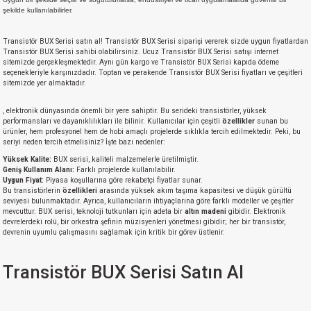
si
nsatörler
ç 25W
od
şekilde kullanılabilirler.
Transistör BUX Serisi satın al! Transistör BUX Serisi siparişi vererek sizde uygun fiyatlardan
ndansatör
ç 3W
ç
Transistör BUX Serisi sahibi olabilirsiniz. Ucuz Transistör BUX Serisi satışı internet
sitemizde gerçekleşmektedir. Aynı gün kargo ve Transistör BUX Serisi kapıda ödeme
seçenekleriyle karşınızdadır. Toptan ve perakende Transistör BUX Serisi fiyatları ve çeşitleri
ver
d Kondansatörler
ç 4W
sitemizde yer almaktadır.
si
ansatör
ç 6W
, elektronik dünyasında önemli bir yere sahiptir. Bu serideki transistörler, yüksek
performansları ve dayanıklılıkları ile bilinir. Kullanıcılar için çeşitli
özellikler
sunan bu
ürünler, hem profesyonel hem de hobi amaçlı projelerde sıklıkla tercih edilmektedir. Peki, bu
seriyi neden tercih etmelisiniz? İşte bazı nedenler:
si
Kondansatör
ç 7W
d
Yüksek Kalite:
BUX serisi, kaliteli malzemelerle üretilmiştir.
Geniş Kullanım Alanı:
Farklı projelerde kullanılabilir.
isi
ansatör
ç 8W
Uygun Fiyat:
Piyasa koşullarına göre rekabetçi fiyatlar sunar.
Bu transistörlerin
özellikleri
arasında yüksek akım taşıma kapasitesi ve düşük gürültü
seviyesi bulunmaktadır. Ayrıca, kullanıcıların ihtiyaçlarına göre farklı modeller ve çeşitler
mevcuttur. BUX serisi, teknoloji tutkunları için adeta bir
altın madeni
gibidir. Elektronik
si
ster AXİAL Kondansatör
ç 9W
devrelerdeki rolü, bir orkestra şefinin müzisyenleri yönetmesi gibidir; her bir transistör,
devrenin uyumlu çalışmasını sağlamak için kritik bir görev üstlenir.
risi
ndansatörler
Transistör BUX Serisi Satın Al
isi
atör