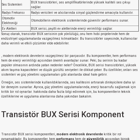
BUX transistörleri, ses amplifikatörlerinde yüksek kaliteli ses çıkışı
Ses Sistemleri
sağlar.
Radyo Frekansı
Radyo vericileri ve alıcılarında sinyal güçlendirme amacıyla kullanılır.
Otomotiv
Otomobillerin elektronik sistemlerinde güvenilir performans sunar.
Elektroniği
Ev Aletleri
BUX serisi, çeşitli ev aletlerinde enerji verimliliği sağlar.
Sonuç olarak, transistör BUX serisinin çok yönlülüğü, onu hem hobi projelerinde hem de
endüstriyel uygulamalarda vazgeçilmez kılmaktadır. Bu transistörler sayesinde, kullanıcılar
daha verimli ve etkili çözümler elde edebilirler.
, modern elektronik devrelerin vazgeçilmez bir parçasıdır. Bu komponentler, hem performans
hem de enerji verimliliği açısından önemli avantajlar sunar. Peki, bu serinin bu kadar
popüler olmasının ardında yatan nedenler neler? Öncelikle, BUX serisi transistörleri, yüksek
akım taşıma kapasiteleri ve düşük gürültü seviyeleri ile dikkat çeker. Bu özellikler, onları ses
sistemleri ve güç yönetimi uygulamaları gibi alanlarda ideal hale getirir.
Örneğin, ses sistemlerinde kullanıldıklarında, ses kalitesini artırarak dinleyicilere daha iyi
bir deneyim sunarlar. Ayrıca, güç yönetimi uygulamalarında, enerji tasarrufu sağlamak için
kritik bir rol oynarlar. hakkında daha fazla bilgi edinmek için, bu komponentlerin teknik
özelliklerine ve uygulama alanlarına daha yakından bakalım.
Transistör BUX Serisi Komponent
Transistör BUX serisi komponentleri,
modern elektronik devrelerde
kritik bir rol
oynamaktadır. Bu komponentler, hem
performans
hem de
güvenilirlik
açısından birçok