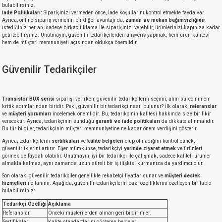
bulabilirsiniz.
İade Politikaları:
Siparişinizi vermeden önce, iade koşullarını kontrol etmekte fayda var.
isi
Ayrıca, online sipariş vermenin bir diğer avantajı da,
zaman ve mekan bağımsızlığıdır
.
İstediğiniz her an, sadece birkaç tıklama ile siparişinizi verebilir, ürünlerinizi kapınıza kadar
getirtebilirsiniz. Unutmayın, güvenilir tedarikçilerden alışveriş yapmak, hem ürün kalitesi
hem de müşteri memnuniyeti açısından oldukça önemlidir.
erisi
Güvenilir Tedarikçiler
releri
P MARKA)
Transistör BUX serisi
siparişi verirken, güvenilir tedarikçilerin seçimi, alım sürecinin en
kritik adımlarından biridir. Peki, güvenilir bir tedarikçi nasıl bulunur? İlk olarak,
referanslar
ve
müşteri yorumları
incelemek önemlidir. Bu, tedarikçinin kalitesi hakkında size bir fikir
verecektir. Ayrıca, tedarikçinin sunduğu
garanti ve iade politikaları
da dikkate alınmalıdır.
Bu tür bilgiler, tedarikçinin müşteri memnuniyetine ne kadar önem verdiğini gösterir.
Ayrıca, tedarikçilerin
sertifikaları
ve
kalite belgeleri
olup olmadığını kontrol etmek,
güvenilirliklerini artırır. Eğer mümkünse, tedarikçiyi
yerinde ziyaret etmek
ve ürünleri
görmek de faydalı olabilir. Unutmayın, iyi bir tedarikçi ile çalışmak, sadece kaliteli ürünler
almakla kalmaz, aynı zamanda uzun süreli bir iş ilişkisi kurmanıza da yardımcı olur.
Son olarak, güvenilir tedarikçiler genellikle rekabetçi fiyatlar sunar ve
müşteri destek
hizmetleri
ile tanınır. Aşağıda, güvenilir tedarikçilerin bazı özelliklerini özetleyen bir tablo
bulabilirsiniz:
Tedarikçi Özelliği
Açıklama
Referanslar
Önceki müşterilerden alınan geri bildirimler.
Sertifikalar
Kalite standartlarını gösteren belgeler.