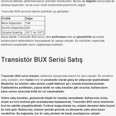
minimize ederken, performanslarını artırmak mümkündür. Ayrıca,
ısı dağılımı
konusunda da
oldukça başarılıdır; bu da uzun süreli kullanımda güvenilirlik sağlar.
Transistör BUX serisinin teknik özellikleri şu şekildedir:
Özellik
Değer
Akım Kapasitesi
10A
Gerilim Kapasitesi
60V
Çalışma Sıcaklığı
-55°C ile 150°C
Sonuç olarak, Transistör BUX serisi, hem
performans
hem de
güvenilirlik
açısından
kullanıcıların beklentilerini karşılayacak bir yapıya sahiptir. Bu özellikleri sayesinde,
elektronik projelerdeki yerini sağlamlaştırmaktadır.
Transistör BUX Serisi Satış
Transistör BUX serisi ürünleri
, elektronik dünyasında önemli bir yere sahiptir. Bu ürünlerin
satış süreçleri, hem
toptan
hem de
perakende olarak geniş bir yelpazeye yayılmaktadır.
Müşteriler, bu ürünleri satın alırken çeşitli
faktörler
göz önünde bulundurulmalıdır.
Fiyatlandırma politikaları, piyasa talebi ve satış kanalları gibi unsurlar, kullanıcıların
karar verme sürecinde kritik bir rol oynamaktadır.
Online satış kanalları, günümüzde büyük bir avantaj sunmaktadır. Kullanıcılar,
kolay
erişim
ve
hızlı teslimat
gibi avantajlardan faydalanarak, Transistör BUX serisi ürünlerine
hızlı bir şekilde ulaşabilmektedir. Fiziksel mağazalarda ise, müşteri deneyimi daha kişisel
bir hale gelir. Kullanıcılar, ürünleri yerinde görerek ve deneyerek satın alma kararı
verebilirler. Bu bağlamda, her iki satış yöntemi de kendi avantajlarına sahiptir.