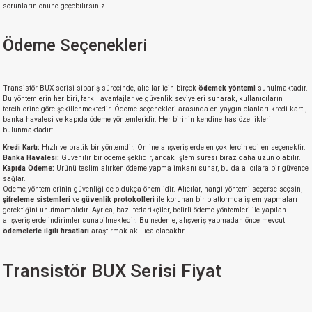
sorunların önüne geçebilirsiniz.
Ödeme Seçenekleri
Transistör BUX serisi sipariş sürecinde, alıcılar için birçok
ödemek yöntemi
sunulmaktadır.
Bu yöntemlerin her biri, farklı avantajlar ve güvenlik seviyeleri sunarak, kullanıcıların
tercihlerine göre şekillenmektedir. Ödeme seçenekleri arasında en yaygın olanları kredi kartı,
banka havalesi ve kapıda ödeme yöntemleridir. Her birinin kendine has özellikleri
bulunmaktadır:
Kredi Kartı:
Hızlı ve pratik bir yöntemdir. Online alışverişlerde en çok tercih edilen seçenektir.
Banka Havalesi:
Güvenilir bir ödeme şeklidir, ancak işlem süresi biraz daha uzun olabilir.
Kapıda Ödeme:
Ürünü teslim alırken ödeme yapma imkanı sunar, bu da alıcılara bir güvence
sağlar.
Ödeme yöntemlerinin güvenliği de oldukça önemlidir. Alıcılar, hangi yöntemi seçerse seçsin,
şifreleme sistemleri
ve
güvenlik protokolleri
ile korunan bir platformda işlem yapmaları
gerektiğini unutmamalıdır. Ayrıca, bazı tedarikçiler, belirli ödeme yöntemleri ile yapılan
alışverişlerde indirimler sunabilmektedir. Bu nedenle, alışveriş yapmadan önce mevcut
ödemelerle ilgili fırsatları
araştırmak akıllıca olacaktır.
Transistör BUX Serisi Fiyat