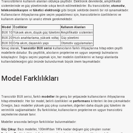
Transistörlerin kullanım alanları oldukça çeşitlidir. Elektronik devrelerde, amplifikatör
sistemlerinde ve güç yönetiminde sıkça tercih edilmektedirler. Bu transistörler,
otomotiv
,
telekomünikasyon
ve
tüketici elektroniği
gibi birçok sektörde önemli bir rol oynamaktadır.
Kullanıcıların ihtiyaçlarına göre seçim yapabilmesi için, transistörlerin özelliklerini ve
kullanım alanlarını iyi analiz etmek gerekmektedir.
Model
Özellikler
Kullanım Alanları
BUX 10
Yüksek akım, düşük güç tüketimi
Amplifikatör sistemleri
BUX 20
Hızlı anahtarlama, yüksek voltaj
Güç yönetimi
BUX 30
Orta akım, dayanıklı yapı
Otomotiv uygulamaları
Sonuç olarak,
Transistör BUX serisi
kullanıcıların farklı ihtiyaçlarına hitap eden çeşitli
modellerle doludur. Bu çeşitlilik, alıcıların projelerine en uygun seçeneği bulmalarını
kolaylaştırır. Doğru seçimi yapmak için, her modelin özelliklerini ve hangi alanlarda
kullanılabileceğini göz önünde bulundurmak büyük önem taşımaktadır.
Model Farklılıkları
Transistör BUX serisi, farklı
modeller
ile geniş bir yelpazede kullanıcıların ihtiyaçlarına
hitap etmektedir. Her bir model, belirli özellikleri ve
performans
kriterleri ile öne çıkmaktadır.
Örneğin, bazı modeller yüksek güç çıkışı sunarken, diğerleri daha düşük güç tüketimi ile
verimlilik sağlamaktadır. Bu farklılıklar, kullanıcıların projelerine en uygun transistörü
seçmelerine olanak tanır.
Modeller arasında belirgin farklılıklar bulunmaktadır:
Güç Çıkışı:
Bazı modeller, 100mW'dan 1W'a kadar değişen güç çıkışları sunar.