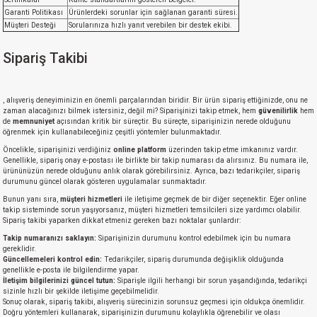
Garanti Politikası
Ürünlerdeki sorunlar için sağlanan garanti süresi.
Müşteri Desteği
Sorularınıza hızlı yanıt verebilen bir destek ekibi.
Sipariş Takibi
, alışveriş deneyiminizin en önemli parçalarından biridir. Bir ürün sipariş ettiğinizde, onu ne
zaman alacağınızı bilmek istersiniz, değil mi? Siparişinizi takip etmek, hem
güvenilirlik
hem
de
memnuniyet
açısından kritik bir süreçtir. Bu süreçte, siparişinizin nerede olduğunu
öğrenmek için kullanabileceğiniz çeşitli yöntemler bulunmaktadır.
Öncelikle, siparişinizi verdiğiniz
online platform
üzerinden takip etme imkanınız vardır.
Genellikle, sipariş onay e-postası ile birlikte bir takip numarası da alırsınız. Bu numara ile,
ürününüzün nerede olduğunu anlık olarak görebilirsiniz. Ayrıca, bazı tedarikçiler, sipariş
durumunu güncel olarak gösteren uygulamalar sunmaktadır.
Bunun yanı sıra,
müşteri hizmetleri
ile iletişime geçmek de bir diğer seçenektir. Eğer online
takip sisteminde sorun yaşıyorsanız, müşteri hizmetleri temsilcileri size yardımcı olabilir.
Sipariş takibi yaparken dikkat etmeniz gereken bazı noktalar şunlardır:
Takip numaranızı saklayın:
Siparişinizin durumunu kontrol edebilmek için bu numara
gereklidir.
Güncellemeleri kontrol edin:
Tedarikçiler, sipariş durumunda değişiklik olduğunda
genellikle e-posta ile bilgilendirme yapar.
İletişim bilgilerinizi güncel tutun:
Siparişle ilgili herhangi bir sorun yaşandığında, tedarikçi
sizinle hızlı bir şekilde iletişime geçebilmelidir.
Sonuç olarak, sipariş takibi, alışveriş sürecinizin sorunsuz geçmesi için oldukça önemlidir.
Doğru yöntemleri kullanarak, siparişinizin durumunu kolaylıkla öğrenebilir ve olası