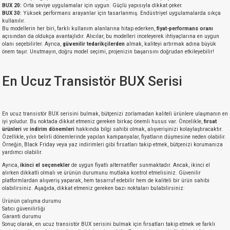
BUX 20:
Orta seviye uygulamalar için uygun. Güçlü yapısıyla dikkat çeker.
BUX 30:
Yüksek performans arayanlar için tasarlanmış. Endüstriyel uygulamalarda sıkça
kullanılır.
Bu modellerin her biri, farklı kullanım alanlarına hitap ederken,
fiyat-performans oranı
açısından da oldukça avantajlıdır. Alıcılar, bu modelleri inceleyerek ihtiyaçlarına en uygun
olanı seçebilirler. Ayrıca,
güvenilir tedarikçilerden
almak, kaliteyi artırmak adına büyük
önem taşır. Unutmayın, doğru model seçimi, projenizin başarısını doğrudan etkileyebilir!
En Ucuz Transistör BUX Serisi
En ucuz transistör BUX serisini bulmak, bütçenizi zorlamadan kaliteli ürünlere ulaşmanın en
iyi yoludur. Bu noktada dikkat etmeniz gereken birkaç önemli husus var. Öncelikle,
fırsat
ürünleri
ve
indirim dönemleri
hakkında bilgi sahibi olmak, alışverişinizi kolaylaştıracaktır.
Özellikle, yılın belirli dönemlerinde yapılan kampanyalar, fiyatların düşmesine neden olabilir.
Örneğin, Black Friday veya yaz indirimleri gibi fırsatları takip etmek, bütçenizi korumanıza
yardımcı olabilir.
Ayrıca,
ikinci el seçenekler
de uygun fiyatlı alternatifler sunmaktadır. Ancak, ikinci el
alırken dikkatli olmalı ve ürünün durumunu mutlaka kontrol etmelisiniz. Güvenilir
platformlardan alışveriş yaparak, hem tasarruf edebilir hem de kaliteli bir ürün sahibi
olabilirsiniz. Aşağıda, dikkat etmeniz gereken bazı noktaları bulabilirsiniz:
Ürünün çalışma durumu
Satıcı güvenilirliği
Garanti durumu
Sonuç olarak, en ucuz transistör BUX serisini bulmak için fırsatları takip etmek ve farklı