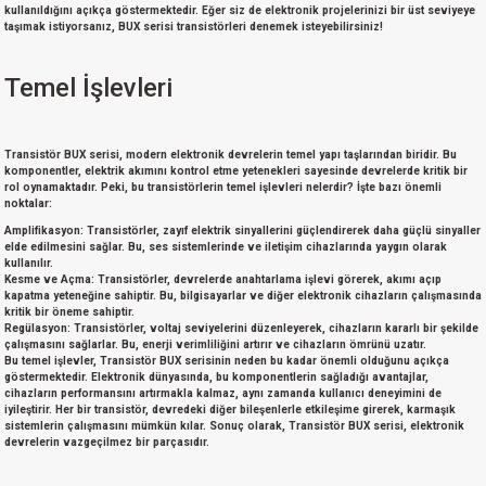
kullanıldığını açıkça göstermektedir. Eğer siz de elektronik projelerinizi bir üst seviyeye
taşımak istiyorsanız, BUX serisi transistörleri denemek isteyebilirsiniz!
Temel İşlevleri
Transistör BUX serisi
, modern elektronik devrelerin temel yapı taşlarından biridir. Bu
komponentler, elektrik akımını kontrol etme yetenekleri sayesinde devrelerde kritik bir
rol oynamaktadır. Peki, bu transistörlerin temel işlevleri nelerdir? İşte bazı önemli
noktalar:
Amplifikasyon:
Transistörler, zayıf elektrik sinyallerini güçlendirerek daha güçlü sinyaller
elde edilmesini sağlar. Bu, ses sistemlerinde ve iletişim cihazlarında yaygın olarak
kullanılır.
Kesme ve Açma:
Transistörler, devrelerde anahtarlama işlevi görerek, akımı açıp
kapatma yeteneğine sahiptir. Bu, bilgisayarlar ve diğer elektronik cihazların çalışmasında
kritik bir öneme sahiptir.
Regülasyon:
Transistörler, voltaj seviyelerini düzenleyerek, cihazların kararlı bir şekilde
çalışmasını sağlarlar. Bu, enerji verimliliğini artırır ve cihazların ömrünü uzatır.
Bu temel işlevler, Transistör BUX serisinin neden bu kadar önemli olduğunu açıkça
göstermektedir. Elektronik dünyasında, bu komponentlerin sağladığı avantajlar,
cihazların performansını artırmakla kalmaz, aynı zamanda kullanıcı deneyimini de
iyileştirir. Her bir transistör, devredeki diğer bileşenlerle etkileşime girerek, karmaşık
sistemlerin çalışmasını mümkün kılar. Sonuç olarak, Transistör BUX serisi, elektronik
devrelerin vazgeçilmez bir parçasıdır.