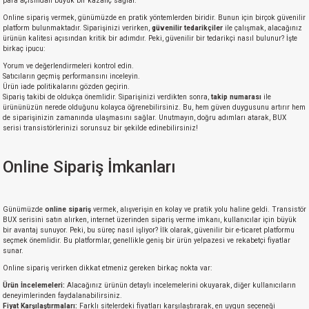
para açısından büyük bir kazanç sağlar.
Online sipariş vermek, günümüzde en pratik yöntemlerden biridir. Bunun için birçok güvenilir
platform bulunmaktadır. Siparişinizi verirken,
güvenilir tedarikçiler
ile çalışmak, alacağınız
isi
ürünün kalitesi açısından kritik bir adımdır. Peki, güvenilir bir tedarikçi nasıl bulunur? İşte
birkaç ipucu:
Yorum ve değerlendirmeleri kontrol edin.
si
Satıcıların geçmiş performansını inceleyin.
Ürün iade politikalarını gözden geçirin.
Sipariş takibi de oldukça önemlidir. Siparişinizi verdikten sonra,
takip numarası
ile
isi
ürününüzün nerede olduğunu kolayca öğrenebilirsiniz. Bu, hem güven duygusunu artırır hem
de siparişinizin zamanında ulaşmasını sağlar. Unutmayın, doğru adımları atarak, BUX
serisi transistörlerinizi sorunsuz bir şekilde edinebilirsiniz!
isi
Online Sipariş İmkanları
risi
risi
Günümüzde
online sipariş
vermek, alışverişin en kolay ve pratik yolu haline geldi. Transistör
BUX serisini satın alırken, internet üzerinden sipariş verme imkanı, kullanıcılar için büyük
bir avantaj sunuyor. Peki, bu süreç nasıl işliyor? İlk olarak, güvenilir bir e-ticaret platformu
si
seçmek önemlidir. Bu platformlar, genellikle geniş bir ürün yelpazesi ve rekabetçi fiyatlar
sunar.
Online sipariş verirken dikkat etmeniz gereken birkaç nokta var:
si
Ürün İncelemeleri:
Alacağınız ürünün detaylı incelemelerini okuyarak, diğer kullanıcıların
deneyimlerinden faydalanabilirsiniz.
risi
Fiyat Karşılaştırmaları:
Farklı sitelerdeki fiyatları karşılaştırarak, en uygun seçeneği