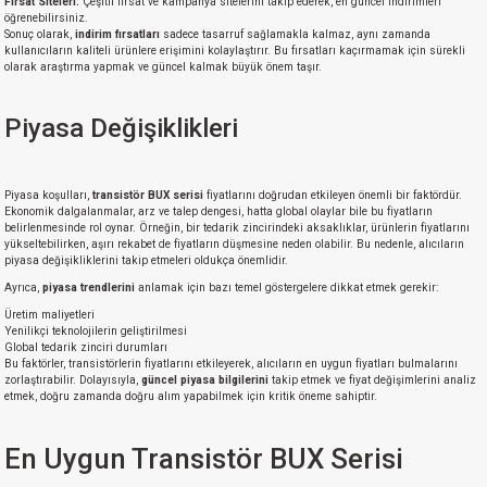
Fırsat Siteleri:
Çeşitli fırsat ve kampanya sitelerini takip ederek, en güncel indirimleri
öğrenebilirsiniz.
Sonuç olarak,
indirim fırsatları
sadece tasarruf sağlamakla kalmaz, aynı zamanda
kullanıcıların kaliteli ürünlere erişimini kolaylaştırır. Bu fırsatları kaçırmamak için sürekli
olarak araştırma yapmak ve güncel kalmak büyük önem taşır.
Piyasa Değişiklikleri
Piyasa koşulları,
transistör BUX serisi
fiyatlarını doğrudan etkileyen önemli bir faktördür.
Ekonomik dalgalanmalar, arz ve talep dengesi, hatta global olaylar bile bu fiyatların
belirlenmesinde rol oynar. Örneğin, bir tedarik zincirindeki aksaklıklar, ürünlerin fiyatlarını
yükseltebilirken, aşırı rekabet de fiyatların düşmesine neden olabilir. Bu nedenle, alıcıların
piyasa değişikliklerini takip etmeleri oldukça önemlidir.
Ayrıca,
piyasa trendlerini
anlamak için bazı temel göstergelere dikkat etmek gerekir:
Üretim maliyetleri
Yenilikçi teknolojilerin geliştirilmesi
Global tedarik zinciri durumları
Bu faktörler, transistörlerin fiyatlarını etkileyerek, alıcıların en uygun fiyatları bulmalarını
zorlaştırabilir. Dolayısıyla,
güncel piyasa bilgilerini
takip etmek ve fiyat değişimlerini analiz
etmek, doğru zamanda doğru alım yapabilmek için kritik öneme sahiptir.
En Uygun Transistör BUX Serisi