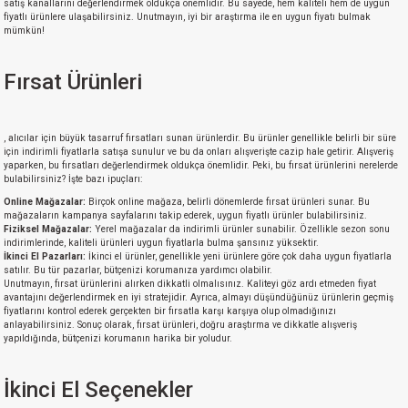
satış kanallarını değerlendirmek oldukça önemlidir. Bu sayede, hem kaliteli hem de uygun
fiyatlı ürünlere ulaşabilirsiniz. Unutmayın, iyi bir araştırma ile en uygun fiyatı bulmak
mümkün!
Fırsat Ürünleri
, alıcılar için büyük tasarruf fırsatları sunan ürünlerdir. Bu ürünler genellikle belirli bir süre
için indirimli fiyatlarla satışa sunulur ve bu da onları alışverişte cazip hale getirir. Alışveriş
yaparken, bu fırsatları değerlendirmek oldukça önemlidir. Peki, bu fırsat ürünlerini nerelerde
bulabilirsiniz? İşte bazı ipuçları:
Online Mağazalar:
Birçok online mağaza, belirli dönemlerde fırsat ürünleri sunar. Bu
mağazaların kampanya sayfalarını takip ederek, uygun fiyatlı ürünler bulabilirsiniz.
Fiziksel Mağazalar:
Yerel mağazalar da indirimli ürünler sunabilir. Özellikle sezon sonu
indirimlerinde, kaliteli ürünleri uygun fiyatlarla bulma şansınız yüksektir.
İkinci El Pazarları:
İkinci el ürünler, genellikle yeni ürünlere göre çok daha uygun fiyatlarla
satılır. Bu tür pazarlar, bütçenizi korumanıza yardımcı olabilir.
Unutmayın, fırsat ürünlerini alırken dikkatli olmalısınız. Kaliteyi göz ardı etmeden fiyat
avantajını değerlendirmek en iyi stratejidir. Ayrıca, almayı düşündüğünüz ürünlerin geçmiş
fiyatlarını kontrol ederek gerçekten bir fırsatla karşı karşıya olup olmadığınızı
anlayabilirsiniz. Sonuç olarak, fırsat ürünleri, doğru araştırma ve dikkatle alışveriş
yapıldığında, bütçenizi korumanın harika bir yoludur.
İkinci El Seçenekler