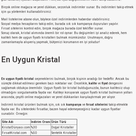
Birçok online mağaza ve yerel dükkan, sezonluk indirimler sunar. Bu indirimleri takip etmek
için şu yöntemleri kullanabilirsiniz:
Mail listelerine abone olun, böylece özel indirimlerden haberdar olabilirsiniz.
Sosyal medya hesaplarını takip edin; burada sık sık kampanya duyuruları yapılır.
Fırsat sitelerini kontrol edin; birçok mağaza burada özel teklifler sunar.
Sonuç olarak, kristal alımında önemli bir rol oynar. Bu değişimleri iyi analiz ederek, hem
kaliteli hem de uygun fiyatlı kristalleri bulmak mümkündür. Unutmayın, doğru
zamanlamayla alışveriş yapmak, bütçenizi korumanın en iyi yoludur!
En Uygun Kristal
En uygun fiyatlı kristal
seçeneklerini bulmak, birçok kişinin aradığı bir hedeftir. Ancak bu
süreçte dikkat edilmesi gereken bazı noktalar var. Öncelikle,
kalite
ve
fiyat
dengesini
sağlamak oldukça önemlidir. Uygun fiyatlı bir kristal bulduğunuzda, bunun kalitesiz olup
olmadığını sorgulamakta fayda var. Kaliteyi koruyarak uygun fiyatlı kristal bulmanın yolları
arasında, çeşitli online mağazaları ve yerel dükkanları karşılaştırmak yer alıyor.
İndirimli kristal ürünleri bulmak için, sık sık
kampanya
ve
fırsat sitelerini
takip etmekte
fayda var. Bu sitelerdeki fırsatlar, bazen hayal edemeyeceğiniz kadar uygun fiyatlar
sunabilir. Örneğin:
Site Adı
İndirim Oranı
Ürün Türü
KristalDünyası.com
%30
Doğal Kristaller
FırsatKristal.com
%50
Sentetik Kristaller