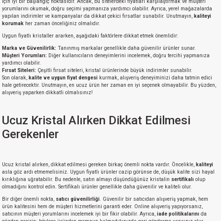
için iyi bir başlangıç noktasıdır. Ancak, bu sitelerdeki fiyatları karşılaştırmak ve müşteri
yorumlarını okumak, doğru seçimi yapmanıza yardımcı olabilir. Ayrıca, yerel mağazalarda
yapılan indirimler ve kampanyalar da dikkat çekici fırsatlar sunabilir. Unutmayın,
kaliteyi
korumak
her zaman önceliğiniz olmalıdır.
Uygun fiyatlı kristaller ararken, aşağıdaki faktörlere dikkat etmek önemlidir:
Marka ve Güvenilirlik:
Tanınmış markalar genellikle daha güvenilir ürünler sunar.
Müşteri Yorumları:
Diğer kullanıcıların deneyimlerini incelemek, doğru tercihi yapmanıza
yardımcı olabilir.
Fırsat Siteleri:
Çeşitli fırsat siteleri, kristal ürünlerinde büyük indirimler sunabilir.
Son olarak,
kalite ve uygun fiyat dengesi
kurmak, alışveriş deneyiminizi daha tatmin edici
hale getirecektir. Unutmayın, en ucuz ürün her zaman en iyi seçenek olmayabilir. Bu yüzden,
alışveriş yaparken dikkatli olmalısınız!
Ucuz Kristal Alırken Dikkat Edilmesi
Gerekenler
Ucuz kristal alırken, dikkat edilmesi gereken birkaç önemli nokta vardır. Öncelikle,
kaliteyi
asla göz ardı etmemelisiniz. Uygun fiyatlı ürünler cazip görünse de, düşük kalite sizi hayal
kırıklığına uğratabilir. Bu nedenle, satın almayı düşündüğünüz kristalin
sertifikalı
olup
olmadığını kontrol edin. Sertifikalı ürünler genellikle daha güvenilir ve kaliteli olur.
Bir diğer önemli nokta,
satıcı güvenilirliği
. Güvenilir bir satıcıdan alışveriş yapmak, hem
ürün kalitesini hem de müşteri hizmetlerini garanti eder. Online alışveriş yapıyorsanız,
satıcının müşteri yorumlarını incelemek iyi bir fikir olabilir. Ayrıca,
iade politikalarını
da