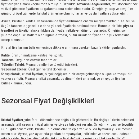
fiyatlara yansıması kaçınılmaz olmuştur. Özellikle
sezonsal değişiklikler
, tatil dönemlerinde
ve özel günlerde fiyatların dalgalanmasına neden olmaktadır. Örneğin, yılbaşı ve sevgililer
günü gibi özel günlerde, kristal ürünlerine olan ilgi artar ve bu da fiyatları yükseltebilir.
Ayrıca, kristalin kalitesi ve tasarımı da fiyatlandırmada önemli rol oynamaktadır. Kaliteli ve
özgün tasarımlar, genellikle daha yüksek fiyatlarla satılmaktadır. Bununla birlikte,
piyasa
trendleri
ve tüketici alışkanlıkları da fiyatları etkileyen diğer unsurlardır. Örneğin, son
yıllarda doğal kristallere olan ilginin artması, bu tür ürünlerin fiyatlarının yükselmesine
sebep olmuştur.
Kristal fiyatlarının belirlenmesinde dikkate alınması gereken bazı faktörler şunlardır:
Kalite:
Ürünün malzeme kalitesi ve işçilik.
Tasarım:
Özgün ve estetik tasarımlar.
Tüketici Talebi:
Piyasa trendleri ve tüketici istekleri.
Sezonsal Etkiler:
Özel gün ve tatil dönemleri.
Sonuç olarak, kristal fiyatları, birçok değişkenin bir araya gelmesiyle oluşan karmaşık bir
yapıya sahiptir. Piyasa analizi yaparak, bu dinamikleri anlamak ve en uygun fiyatları
bulmak mümkündür.
Sezonsal Fiyat Değişiklikleri
Kristal fiyatları
, yılın farklı dönemlerinde değişiklik gösterebilir. Bu değişikliklerin sebepleri
arasında tatil sezonları, özel günler ve piyasa talepleri yer alır. Örneğin, yılbaşı ve Sevgililer
Günü gibi dönemlerde, kristal ürünlerine olan talep artar ve bu da fiyatların yükselmesine
neden olur. Ayrıca, yaz aylarında yapılan kampanyalar, indirimler ve sezon sonu satışları
gibi faktörler, fiyatları düşürebilir. Peki, bu fiyat değişikliklerini nasıl takip edebiliriz?