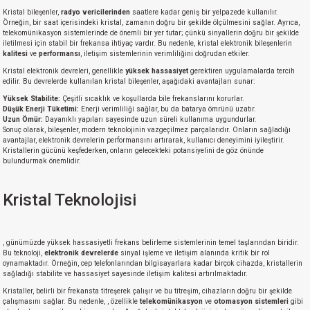
Kristal bileşenler,
radyo vericilerinden
saatlere kadar geniş bir yelpazede kullanılır.
Örneğin, bir saat içerisindeki kristal, zamanın doğru bir şekilde ölçülmesini sağlar. Ayrıca,
telekomünikasyon sistemlerinde de önemli bir yer tutar; çünkü sinyallerin doğru bir şekilde
iletilmesi için stabil bir frekansa ihtiyaç vardır. Bu nedenle, kristal elektronik bileşenlerin
kalitesi
ve
performansı
, iletişim sistemlerinin verimliliğini doğrudan etkiler.
Kristal elektronik devreleri, genellikle
yüksek hassasiyet
gerektiren uygulamalarda tercih
edilir. Bu devrelerde kullanılan kristal bileşenler, aşağıdaki avantajları sunar:
Yüksek Stabilite:
Çeşitli sıcaklık ve koşullarda bile frekanslarını korurlar.
Düşük Enerji Tüketimi:
Enerji verimliliği sağlar, bu da batarya ömrünü uzatır.
Uzun Ömür:
Dayanıklı yapıları sayesinde uzun süreli kullanıma uygundurlar.
Sonuç olarak, bileşenler, modern teknolojinin vazgeçilmez parçalarıdır. Onların sağladığı
avantajlar, elektronik devrelerin performansını artırarak, kullanıcı deneyimini iyileştirir.
Kristallerin gücünü keşfederken, onların gelecekteki potansiyelini de göz önünde
bulundurmak önemlidir.
Kristal Teknolojisi
, günümüzde yüksek hassasiyetli frekans belirleme sistemlerinin temel taşlarından biridir.
Bu teknoloji,
elektronik devrelerde
sinyal işleme ve iletişim alanında kritik bir rol
oynamaktadır. Örneğin, cep telefonlarından bilgisayarlara kadar birçok cihazda, kristallerin
sağladığı stabilite ve hassasiyet sayesinde iletişim kalitesi artırılmaktadır.
Kristaller, belirli bir frekansta titreşerek çalışır ve bu titreşim, cihazların doğru bir şekilde
çalışmasını sağlar. Bu nedenle, , özellikle
telekomünikasyon
ve
otomasyon sistemleri
gibi