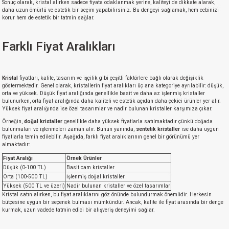
Sonuç olarak, kristal alırken sadece fiyata odaklanmak yerine, kaliteyi de dikkate alarak,
daha uzun ömürlü ve estetik bir seçim yapabilirsiniz. Bu dengeyi sağlamak, hem cebinizi
korur hem de estetik bir tatmin sağlar.
Farklı Fiyat Aralıkları
Kristal
fiyatları, kalite, tasarım ve işçilik gibi çeşitli faktörlere bağlı olarak değişiklik
göstermektedir. Genel olarak, kristallerin fiyat aralıkları üç ana kategoriye ayrılabilir: düşük,
orta ve yüksek. Düşük fiyat aralığında genellikle basit ve daha az işlenmiş kristaller
bulunurken, orta fiyat aralığında daha kaliteli ve estetik açıdan daha çekici ürünler yer alır.
Yüksek fiyat aralığında ise özel tasarımlar ve nadir bulunan kristaller karşımıza çıkar.
Örneğin,
doğal kristaller
genellikle daha yüksek fiyatlarla satılmaktadır çünkü doğada
bulunmaları ve işlenmeleri zaman alır. Bunun yanında,
sentetik kristaller
ise daha uygun
fiyatlarla temin edilebilir. Aşağıda, farklı fiyat aralıklarının genel bir görünümü yer
almaktadır:
Fiyat Aralığı
Örnek Ürünler
Düşük (0-100 TL)
Basit cam kristaller
Orta (100-500 TL)
İşlenmiş doğal kristaller
Yüksek (500 TL ve üzeri)
Nadir bulunan kristaller ve özel tasarımlar
Kristal satın alırken, bu fiyat aralıklarını göz önünde bulundurmak önemlidir. Herkesin
bütçesine uygun bir seçenek bulması mümkündür. Ancak, kalite ile fiyat arasında bir denge
kurmak, uzun vadede tatmin edici bir alışveriş deneyimi sağlar.