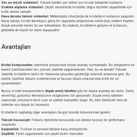
Ses ve müzik sistemleri:
Yüksek kaliteli ses iletimi için kristal bileşenler kullanılır.
Uzaktan algılama sistemleri:
Çeşitli sensörlerde kristaller, doğru ölçümler yapabilmek için
kritik öneme sahiptir.
Hava durumu tahmin sistemleri:
Meteorolojik cihazlarda da kristallerin kullanımı yaygındır.
Sonuç olarak, kristal teknolojisi, geniş bir uygulama yelpazesine sahip olup, modern hayatın
birçok yönünde önemli bir yer tutmaktadır. Bu nedenle, kristallerin gelişimi ve kullanımı,
gelecekte de büyük bir önem taşıyacaktır.
Avantajları
Kristal komponentler
, elektronik dünyasında birçok avantaj sunmaktadır. Bu bileşenlerin en
önemli özelliklerinden biri, yüksek stabilite sağlamalarıdır. Peki, bu ne demek? Yüksek
stabilite, kristallerin belirli bir frekansta çalışırken gösterdiği tutarlılık anlamına gelir. Bu
özellik, özellikle iletişim sistemlerinde ve hassas ölçüm cihazlarında kritik bir rol
oynamaktadır.
Ayrıca, kristal komponentlerin
düşük enerji tüketimi
gibi bir başka avantajı da vardır. Enerji
verimliliği, günümüz teknolojisinin vazgeçilmez bir parçasıdır. Düşük enerji tüketimi
sayesinde, cihazların ömrü uzar ve işletme maliyetleri düşer. Bu, hem tüketiciler hem de
üreticiler için büyük bir kazançtır.
Kristallerin sağladığı diğer avantajları da göz önünde bulundurmak gerekir:
Yüksek hassasiyet:
Frekans belirleme konusunda son derece hassas bir performans
sergilerler.
Dayanıklılık:
Fiziksel ve çevresel etkilere karşı dirençlidirler.
Çeşitlilik:
Farklı uygulamalar için çeşitli türleri mevcuttur.