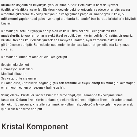
Kristaller
, doğanın en büyüleyici yapılarından biridir. Hem estetik hem de işlevsel
özellikleriyle dikkat çekerler. Elektronik devrelerdeki rolleri, onları sadece birer süs eşyası
olmaktan çıkararak, teknoloji dünyasının vazgeçilmez parçaları haline getirir. Peki, bu
mükemmel yapılar
nasıl çalışır ve hangi alanlarda kullanılır? İşte burada kristallerin büyüsü
başlar!
Kristaller, düzenli bir yapıya sahip olan ve belirli fiziksel özellikler gösteren
katı
maddelerdir
. İç yapıları, onların elektriksel ve optik özelliklerini belirler. Örneğin, bir quartz
kristali, frekans belirlemede yüksek hassasiyet sunarken, aynı zamanda estetik bir
görünüme de sahiptir. Bu nedenle, saatlerden telefonlara kadar birçok cihazda karşımıza
çıkarlar.
Kristallerin kullanım alanları oldukça geniştir.
İletişim teknolojileri
Otomasyon sistemleri
Medikal cihazlar
Ses ve görüntü sistemleri
Bu alanlarda, kristallerin sağladığı
yüksek stabilite
ve
düşük enerji tüketimi
gibi avantajlar,
onları tercih edilen bir seçenek haline getirir.
Sonuç olarak, kristaller sadece birer malzeme değil, aynı zamanda teknolojinin temel
taşlarıdır. Onların özelliklerini anlamak, elektronik mühendisliğinde önemli bir adım atmak
demektir. Bu nedenle, kristalleri tanımak ve kullanmak, geleceğin teknolojilerine yön vermek
için kritik bir öneme sahiptir.
Kristal Komponent