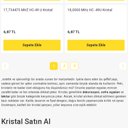
17,734475 MHZ HC-49 U Kristal
18,0000 MHz HC -49U Kristal
isi
si
6,87 TL
6,87 TL
isi
Sepete Ekle
Sepete Ekle
isi
1
2
3
risi
, estetik ve işlevselliği bir arada sunan bir malzemedir. Işıkla dans eden bu şeffaf yapı,
risi
sadece görsel bir şölen sunmakla kalmaz, aynı zamanda birçok alanda da kullanılır. Peki,
kristalin ne kadar özel olduğunu hiç düşündünüz mü? Onunla yapılan eşyalar, evinize
zarafet katar ve her ortamda dikkat çeker. Kristal, genellikle
dekorasyon
,
sofra eşyaları
ve
takılar
gibi birçok kategoride karşımıza çıkar. Ancak, kristal alırken dikkat edilmesi gereken
si
bazı noktalar var. Kalite, tasarım ve fiyat dengesi, doğru tercihi yapmanızda kritik rol oynar.
Unutmayın, kaliteli bir kristal parçası, yıllar boyunca size eşlik edebilir.
si
Kristal Satın Al
risi