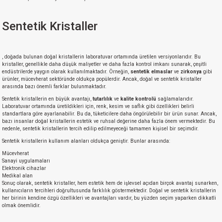
Sentetik Kristaller
, doğada bulunan doğal kristallerin laboratuvar ortamında üretilen versiyonlarıdır. Bu
kristaller, genellikle daha düşük maliyetler ve daha fazla kontrol imkanı sunarak, çeşitli
endüstrilerde yaygın olarak kullanılmaktadır. Örneğin,
sentetik elmaslar
ve
zirkonya
gibi
ürünler, mücevherat sektöründe oldukça popülerdir. Ancak, doğal ve sentetik kristaller
arasında bazı önemli farklar bulunmaktadır.
Sentetik kristallerin en büyük avantajı,
tutarlılık
ve
kalite kontrolü
sağlamalarıdır.
Laboratuvar ortamında üretildikleri için, renk, kesim ve saflık gibi özellikleri belirli
standartlara göre ayarlanabilir. Bu da, tüketicilere daha öngörülebilir bir ürün sunar. Ancak,
bazı insanlar doğal kristallerin estetik ve ruhsal değerine daha fazla önem vermektedir. Bu
nedenle, sentetik kristallerin tercih edilip edilmeyeceği tamamen kişisel bir seçimdir.
Sentetik kristallerin kullanım alanları oldukça geniştir. Bunlar arasında:
Mücevherat
Sanayi uygulamaları
Elektronik cihazlar
Medikal alan
Sonuç olarak, sentetik kristaller, hem estetik hem de işlevsel açıdan birçok avantaj sunarken,
kullanıcıların tercihleri doğrultusunda farklılık göstermektedir. Doğal ve sentetik kristallerin
her birinin kendine özgü özellikleri ve avantajları vardır, bu yüzden seçim yaparken dikkatli
olmak önemlidir.