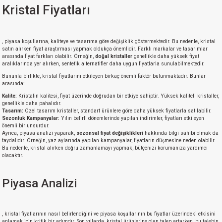
Kristal Fiyatları
, piyasa koşullarına, kaliteye ve tasarıma göre değişiklik göstermektedir. Bu nedenle, kristal
satın alırken fiyat araştırması yapmak oldukça önemlidir. Farklı markalar ve tasarımlar
arasında fiyat farkları olabilir. Örneğin,
doğal kristaller
genellikle daha yüksek fiyat
aralıklarında yer alırken, sentetik alternatifler daha uygun fiyatlarla sunulabilmektedir.
Bununla birlikte, kristal fiyatlarını etkileyen birkaç önemli faktör bulunmaktadır. Bunlar
arasında:
Kalite:
Kristalin kalitesi, fiyat üzerinde doğrudan bir etkiye sahiptir. Yüksek kaliteli kristaller,
genellikle daha pahalıdır.
Tasarım:
Özel tasarım kristaller, standart ürünlere göre daha yüksek fiyatlarla satılabilir.
Sezonluk Kampanyalar:
Yılın belirli dönemlerinde yapılan indirimler, fiyatları etkileyen
önemli bir unsurdur.
Ayrıca, piyasa analizi yaparak,
sezonsal fiyat değişiklikleri
hakkında bilgi sahibi olmak da
faydalıdır. Örneğin, yaz aylarında yapılan kampanyalar, fiyatların düşmesine neden olabilir.
Bu nedenle, kristal alırken doğru zamanlamayı yapmak, bütçenizi korumanıza yardımcı
olacaktır.
Piyasa Analizi
, kristal fiyatlarının nasıl belirlendiğini ve piyasa koşullarının bu fiyatlar üzerindeki etkisini
anlamak için kritik bir adımdır. Son yıllarda, kristal ürünlerine olan talep artarken, bu talebin