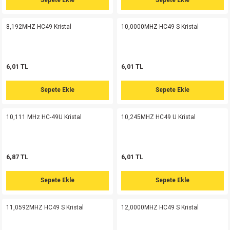
si
nsatörler
ç 25W
od
8,192MHZ HC49 Kristal
10,0000MHZ HC49 S Kristal
ndansatör
ç 3W
ç
ver
d Kondansatörler
ç 4W
6,01 TL
6,01 TL
si
ansatör
ç 6W
Sepete Ekle
Sepete Ekle
si
Kondansatör
ç 7W
d
10,111 MHz HC-49U Kristal
10,245MHZ HC49 U Kristal
isi
ansatör
ç 8W
6,87 TL
6,01 TL
si
ster AXİAL Kondansatör
ç 9W
Sepete Ekle
Sepete Ekle
risi
ndansatörler
11,0592MHZ HC49 S Kristal
12,0000MHZ HC49 S Kristal
isi
atör