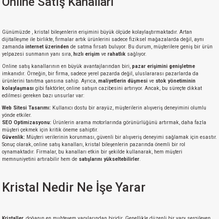
Online Satış Kanalları
Günümüzde , kristal bileşenlerin erişimini büyük ölçüde kolaylaştırmaktadır. Artan
dijitalleşme ile birlikte, firmalar artık ürünlerini sadece fiziksel mağazalarda değil, aynı
zamanda
internet üzerinden
de satma fırsatı buluyor. Bu durum, müşterilere geniş bir ürün
yelpazesi sunmanın yanı sıra,
hızlı erişim
ve
rahatlık
sağlıyor.
Online satış kanallarının en büyük avantajlarından biri,
pazar erişimini genişletme
imkanıdır. Örneğin, bir firma, sadece yerel pazarda değil, uluslararası pazarlarda da
ürünlerini tanıtma şansına sahip. Ayrıca,
maliyetlerin düşmesi
ve
stok yönetiminin
kolaylaşması
gibi faktörler, online satışın cazibesini artırıyor. Ancak, bu süreçte dikkat
edilmesi gereken bazı unsurlar var:
Web Sitesi Tasarımı:
Kullanıcı dostu bir arayüz, müşterilerin alışveriş deneyimini olumlu
yönde etkiler.
SEO Optimizasyonu:
Ürünlerin arama motorlarında görünürlüğünü artırmak, daha fazla
müşteri çekmek için kritik öneme sahiptir.
Güvenlik:
Müşteri verilerinin korunması, güvenli bir alışveriş deneyimi sağlamak için esastır.
Sonuç olarak, online satış kanalları, kristal bileşenlerin pazarında önemli bir rol
oynamaktadır. Firmalar, bu kanalları etkin bir şekilde kullanarak, hem müşteri
memnuniyetini artırabilir hem de
satışlarını yükseltebilirler
.
Kristal Nedir Ne İşe Yarar
Kristaller
, doğanın en muhteşem yapılarından biridir. Genellikle düzenli bir yapı sergileyen