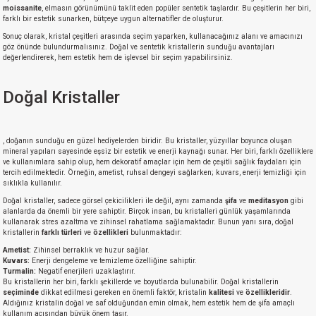
moissanite
, elmasın görünümünü taklit eden popüler sentetik taşlardır. Bu çeşitlerin her biri,
farklı bir estetik sunarken, bütçeye uygun alternatifler de oluşturur.
Sonuç olarak, kristal çeşitleri arasında seçim yaparken, kullanacağınız alanı ve amacınızı
göz önünde bulundurmalısınız. Doğal ve sentetik kristallerin sunduğu avantajları
değerlendirerek, hem estetik hem de işlevsel bir seçim yapabilirsiniz.
Doğal Kristaller
, doğanın sunduğu en güzel hediyelerden biridir. Bu kristaller, yüzyıllar boyunca oluşan
mineral yapıları sayesinde eşsiz bir estetik ve enerji kaynağı sunar. Her biri, farklı özelliklere
ve kullanımlara sahip olup, hem dekoratif amaçlar için hem de çeşitli sağlık faydaları için
tercih edilmektedir. Örneğin, ametist, ruhsal dengeyi sağlarken; kuvars, enerji temizliği için
sıklıkla kullanılır.
Doğal kristaller, sadece görsel çekicilikleri ile değil, aynı zamanda
şifa
ve
meditasyon
gibi
alanlarda da önemli bir yere sahiptir. Birçok insan, bu kristalleri günlük yaşamlarında
kullanarak stres azaltma ve zihinsel rahatlama sağlamaktadır. Bunun yanı sıra, doğal
kristallerin
farklı türleri
ve
özellikleri
bulunmaktadır:
Ametist:
Zihinsel berraklık ve huzur sağlar.
Kuvars:
Enerji dengeleme ve temizleme özelliğine sahiptir.
Turmalin:
Negatif enerjileri uzaklaştırır.
Bu kristallerin her biri, farklı şekillerde ve boyutlarda bulunabilir. Doğal kristallerin
seçiminde
dikkat edilmesi gereken en önemli faktör, kristalin
kalitesi
ve
özellikleridir
.
Aldığınız kristalin doğal ve saf olduğundan emin olmak, hem estetik hem de şifa amaçlı
kullanım açısından büyük önem taşır.