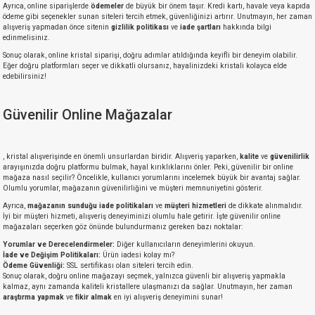
Ayrıca, online siparişlerde
ödemeler
de büyük bir önem taşır. Kredi kartı, havale veya kapıda
ödeme gibi seçenekler sunan siteleri tercih etmek, güvenliğinizi artırır. Unutmayın, her zaman
alışveriş yapmadan önce sitenin
gizlilik politikası
ve
iade şartları
hakkında bilgi
edinmelisiniz.
Sonuç olarak, online kristal siparişi, doğru adımlar atıldığında keyifli bir deneyim olabilir.
Eğer doğru platformları seçer ve dikkatli olursanız, hayalinizdeki kristali kolayca elde
edebilirsiniz!
Güvenilir Online Mağazalar
, kristal alışverişinde en önemli unsurlardan biridir. Alışveriş yaparken,
kalite
ve
güvenilirlik
arayışınızda doğru platformu bulmak, hayal kırıklıklarını önler. Peki, güvenilir bir online
mağaza nasıl seçilir? Öncelikle, kullanıcı yorumlarını incelemek büyük bir avantaj sağlar.
Olumlu yorumlar, mağazanın güvenilirliğini ve müşteri memnuniyetini gösterir.
Ayrıca,
mağazanın sunduğu iade politikaları
ve
müşteri hizmetleri
de dikkate alınmalıdır.
İyi bir müşteri hizmeti, alışveriş deneyiminizi olumlu hale getirir. İşte güvenilir online
mağazaları seçerken göz önünde bulundurmanız gereken bazı noktalar:
Yorumlar ve Derecelendirmeler:
Diğer kullanıcıların deneyimlerini okuyun.
İade ve Değişim Politikaları:
Ürün iadesi kolay mı?
Ödeme Güvenliği:
SSL sertifikası olan siteleri tercih edin.
Sonuç olarak, doğru online mağazayı seçmek, yalnızca güvenli bir alışveriş yapmakla
kalmaz, aynı zamanda kaliteli kristallere ulaşmanızı da sağlar. Unutmayın, her zaman
araştırma yapmak
ve
fikir almak
en iyi alışveriş deneyimini sunar!