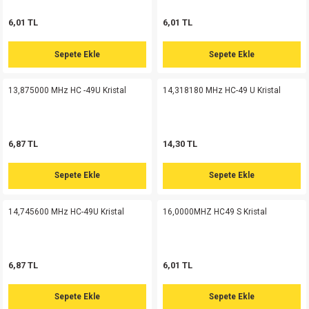
si
ansatör
 Kılıf
6,01 TL
6,01 TL
si
a Tipi Kondansatör
 Kılıf
Sepete Ekle
Sepete Ekle
risi
Tipi Kondansatör
 Kılıf
13,875000 MHz HC -49U Kristal
14,318180 MHz HC-49 U Kristal
si
nsatör
 Kılıf
si
r 1206 Kılıf
Kılıf
6,87 TL
14,30 TL
si
 402 Kılıf
Kılıf
Sepete Ekle
Sepete Ekle
isi
 603 Kılıf
Kılıf
14,745600 MHz HC-49U Kristal
16,0000MHZ HC49 S Kristal
si
 805 Kılıf
5W
6,87 TL
6,01 TL
isi
nsatör
W
Sepete Ekle
Sepete Ekle
si
atör
W