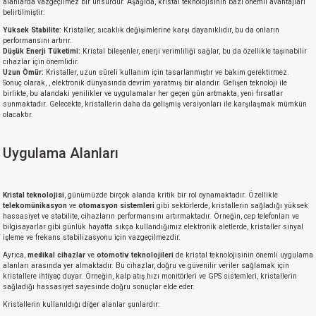
alanlarda vazgeçilmez bir unsurdur. Aşağıda, kristal teknolojisinin bazı önemli avantajları
belirtilmiştir:
Yüksek Stabilite:
Kristaller, sıcaklık değişimlerine karşı dayanıklıdır, bu da onların
performansını artırır.
Düşük Enerji Tüketimi:
Kristal bileşenler, enerji verimliliği sağlar, bu da özellikle taşınabilir
cihazlar için önemlidir.
Uzun Ömür:
Kristaller, uzun süreli kullanım için tasarlanmıştır ve bakım gerektirmez.
Sonuç olarak, , elektronik dünyasında devrim yaratmış bir alandır. Gelişen teknoloji ile
birlikte, bu alandaki yenilikler ve uygulamalar her geçen gün artmakta, yeni fırsatlar
sunmaktadır. Gelecekte, kristallerin daha da gelişmiş versiyonları ile karşılaşmak mümkün
olacaktır.
Uygulama Alanları
Kristal teknolojisi
, günümüzde birçok alanda kritik bir rol oynamaktadır. Özellikle
telekomünikasyon
ve
otomasyon sistemleri
gibi sektörlerde, kristallerin sağladığı yüksek
hassasiyet ve stabilite, cihazların performansını artırmaktadır. Örneğin, cep telefonları ve
bilgisayarlar gibi günlük hayatta sıkça kullandığımız elektronik aletlerde, kristaller sinyal
işleme ve frekans stabilizasyonu için vazgeçilmezdir.
Ayrıca,
medikal cihazlar
ve
otomotiv teknolojileri
de kristal teknolojisinin önemli uygulama
alanları arasında yer almaktadır. Bu cihazlar, doğru ve güvenilir veriler sağlamak için
kristallere ihtiyaç duyar. Örneğin, kalp atış hızı monitörleri ve GPS sistemleri, kristallerin
sağladığı hassasiyet sayesinde doğru sonuçlar elde eder.
Kristallerin kullanıldığı diğer alanlar şunlardır: