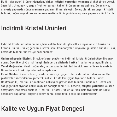
Bu tür sitelerdeki ürünleri değerlendirirken,
müşteri yorumları
ve
puana
dikkat etmek de çok
önemlidir. Unutmayın, uygun fiyat her zaman kaliteli ürün anlamına gelmez. Dolayısıyla,
alışveriş yapmadan önce
araştırma
yapmayı ihmal etmeyin. Sonuç olarak, en uygun kristali
bulmak, doğru kaynakları kullanarak ve dikkatli bir şekilde araştırma yaparak mümkündür.
İndirimli Kristal Ürünleri
İndirimli kristal ürünleri bulmak, hem estetik hem de işlevsellik arayanlar için harika bir
fırsattır. Bu tür ürünler, genellikle sezon sonu kampanyaları veya özel günlerde sunulur. Peki,
nerelerde bulabilirsiniz? İşte bazı öneriler:
Online Alışveriş Siteleri:
Birçok e-ticaret platformu, indirimli kristal ürünleri düzenli olarak
sunar. Özellikle büyük indirim günlerinde, bu sitelerde harika fırsatlar yakalayabilirsiniz.
Yerel Mağazalar:
Yerel mağazalar, sezon sonu indirimleri ile stoklarını eritmek isteyebilir.
Bu nedenle, sık sık ziyaret etmekte fayda var.
Fırsat Siteleri:
Fırsat siteleri, belirli bir süre için geçerli olan indirimli ürünleri sunar. Bu
platformlar üzerinden takip ederek, kaliteli kristalleri uygun fiyatlarla bulabilirsiniz.
Unutmayın ki, indirimli ürün alırken kaliteyi de göz önünde bulundurmalısınız. Bazen çok
cazip görünen fiyatlar, kalite kaybı ile sonuçlanabilir. Bu nedenle,
müşteri yorumları
ve ürün
detaylarını incelemek önemlidir. İndirimli kristal ürünleri alırken, hem fiyat hem de kalite
dengesini sağlamak, alışveriş deneyiminizi daha tatmin edici hale getirecektir.
Kalite ve Uygun Fiyat Dengesi