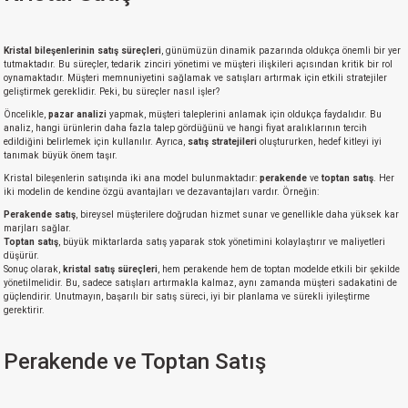
Kristal bileşenlerinin satış süreçleri
, günümüzün dinamik pazarında oldukça önemli bir yer
tutmaktadır. Bu süreçler, tedarik zinciri yönetimi ve müşteri ilişkileri açısından kritik bir rol
oynamaktadır. Müşteri memnuniyetini sağlamak ve satışları artırmak için etkili stratejiler
geliştirmek gereklidir. Peki, bu süreçler nasıl işler?
Öncelikle,
pazar analizi
yapmak, müşteri taleplerini anlamak için oldukça faydalıdır. Bu
analiz, hangi ürünlerin daha fazla talep gördüğünü ve hangi fiyat aralıklarının tercih
edildiğini belirlemek için kullanılır. Ayrıca,
satış stratejileri
oluştururken, hedef kitleyi iyi
tanımak büyük önem taşır.
Kristal bileşenlerin satışında iki ana model bulunmaktadır:
perakende
ve
toptan satış
. Her
iki modelin de kendine özgü avantajları ve dezavantajları vardır. Örneğin:
Perakende satış
, bireysel müşterilere doğrudan hizmet sunar ve genellikle daha yüksek kar
marjları sağlar.
Toptan satış
, büyük miktarlarda satış yaparak stok yönetimini kolaylaştırır ve maliyetleri
düşürür.
Sonuç olarak,
kristal satış süreçleri
, hem perakende hem de toptan modelde etkili bir şekilde
yönetilmelidir. Bu, sadece satışları artırmakla kalmaz, aynı zamanda müşteri sadakatini de
güçlendirir. Unutmayın, başarılı bir satış süreci, iyi bir planlama ve sürekli iyileştirme
gerektirir.
Perakende ve Toptan Satış