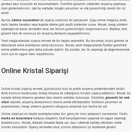
gereken bazı hususlar da bulunmaktadır. Özellikle güvenilir sitelerden alışveriş yapmaya
özen göstermelisiniz. İşte bu noktada, müşteri yorumları ve site güvenilirliği önemli bir rol
oynar.
Ayrıca,
ödeme seçenekleri
de sipariş sürecinin bir parçasıdır. Çoğu online mağaza, kredi
kartı, banka havalesi veya kapıda ödeme gibi çeşitli yöntemler sunar. Ancak, hangi yöntemi
seçeceğinize karar vermeden önce, her birinin güvenilirliğini araştırmalısınız. Böylece, hem
güvenli hem de sorunsuz bir alışveriş deneyimi yaşayabilirsiniz.
Yerel mağazalardan sipariş vermek de bir başka seçenektir. Bu durumda, ürünü görerek ve
dokunarak alma avantajına sahip olursunuz. Ancak, yerel mağazalarda fiyatlar genellikle
online platformlara göre daha yüksek olabilir. Bu yüzden, her iki seçeneği de değerlendirerek,
sizin için en uygun olanı seçmelisiniz.
Online Kristal Siparişi
Online kristal siparişi vermek, günümüzün hızlı ve pratik alışveriş yöntemlerinden biridir.
Artık evimizin konforunda, birkaç tıklama ile istediğimiz kristali sipariş edebiliriz. Ancak, bu
süreçte dikkat etmemiz gereken bazı önemli noktalar bulunuyor. Öncelikle,
güvenilir bir web
sitesi
seçmek, alışveriş deneyiminizi olumlu yönde etkileyecektir. Kullanıcı yorumları ve
puanlamaları, hangi sitelerin güvenilir olduğunu anlamak için harika bir yol.
Online siparişin en büyük avantajlarından biri, geniş bir ürün yelpazesi sunmasıdır. Farklı
marka ve tasarımlara
kolayca ulaşabilir, fiyat karşılaştırması yaparak en uygun seçeneği
bulabilirsiniz. Ancak, dikkatli olmakta fayda var; bazı sitelerde kaliteyi etkileyen sahte
ürünler bulunabilir. Sipariş vermeden önce, ürünün detaylarını iyi incelemek gerekir.