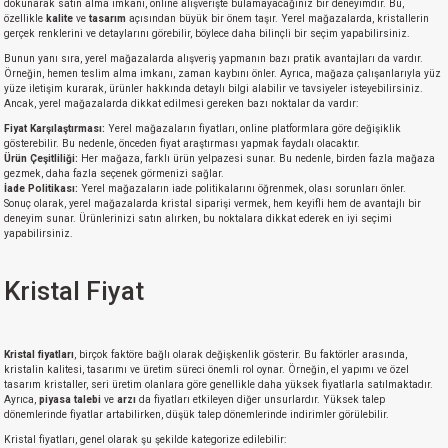
dokunarak satın alma imkanı, online alışverişte bulamayacağınız bir deneyimdir. Bu,
özellikle
kalite
ve
tasarım
açısından büyük bir önem taşır. Yerel mağazalarda, kristallerin
gerçek renklerini ve detaylarını görebilir, böylece daha bilinçli bir seçim yapabilirsiniz.
Bunun yanı sıra, yerel mağazalarda alışveriş yapmanın bazı pratik avantajları da vardır.
Örneğin, hemen teslim alma imkanı, zaman kaybını önler. Ayrıca, mağaza çalışanlarıyla yüz
yüze iletişim kurarak, ürünler hakkında detaylı bilgi alabilir ve tavsiyeler isteyebilirsiniz.
Ancak, yerel mağazalarda dikkat edilmesi gereken bazı noktalar da vardır:
Fiyat Karşılaştırması:
Yerel mağazaların fiyatları, online platformlara göre değişiklik
gösterebilir. Bu nedenle, önceden fiyat araştırması yapmak faydalı olacaktır.
Ürün Çeşitliliği:
Her mağaza, farklı ürün yelpazesi sunar. Bu nedenle, birden fazla mağaza
gezmek, daha fazla seçenek görmenizi sağlar.
İade Politikası:
Yerel mağazaların iade politikalarını öğrenmek, olası sorunları önler.
Sonuç olarak, yerel mağazalarda kristal siparişi vermek, hem keyifli hem de avantajlı bir
deneyim sunar. Ürünlerinizi satın alırken, bu noktalara dikkat ederek en iyi seçimi
yapabilirsiniz.
Kristal Fiyat
Kristal fiyatları
, birçok faktöre bağlı olarak değişkenlik gösterir. Bu faktörler arasında,
kristalin kalitesi, tasarımı ve üretim süreci önemli rol oynar. Örneğin, el yapımı ve özel
tasarım kristaller, seri üretim olanlara göre genellikle daha yüksek fiyatlarla satılmaktadır.
Ayrıca,
piyasa talebi
ve
arzı
da fiyatları etkileyen diğer unsurlardır. Yüksek talep
dönemlerinde fiyatlar artabilirken, düşük talep dönemlerinde indirimler görülebilir.
Kristal fiyatları, genel olarak şu şekilde kategorize edilebilir: