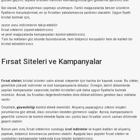
gözden geçirin; böylece üründen memnun kalmadığınızda geri gönderme şansınız olur.
Son olarak, fiyat araştırması yapmayı unutmayın. Farklı mağazalarda benzer ürünlerin
fiyatlarını karşılaştırmak, en iyi fırsatları yakalamanıza yardımcı olacaktır. Uygun fiyatlı
kristal bulmak için,
sezon sonu indirimlerini takip edebilir
fırsat sitelerini ziyaret edebilirsiniz
ve yerel mağazalarda kampanyaları kontrol edebilirsiniz.
Tüm bu noktaları göz önünde bulundurarak, hem bütçenizi koruyabilir hem de kaliteli bir
kristal edinebilirsiniz.
Fırsat Siteleri ve Kampanyalar
Fırsat siteleri
, kristal ürünleri satın almak isteyenler için harika bir kaynak sunar. Bu siteler,
genellikle yüksek indirimler ve özel kampanyalarla doludur. Örneğin, belirli dönemlerde
yapılan kampanyalar sayesinde, kaliteli kristalleri çok daha uygun fiyatlarla bulmak
mümkün. Ancak, bu fırsatları değerlendirmeden önce dikkat edilmesi gereken bazı noktalar
vardır.
Öncelikle,
güvenilirliği
kontrol etmek önemlidir. Alışveriş yapacağınız sitenin müşteri
yorumlarına göz atmak, olası sorunları önceden görmenizi sağlar. Ayrıca, kampanyaların
geçerlilik süresini de kontrol etmekte fayda var; çünkü bazı fırsatlar sınırlı zaman diliminde
geçerli olabilir.
Bunun yanı sıra, fırsat sitelerinin sunduğu
özel indirimler
ve kupon kodları ile alışveriş
yapmak, bütçenizi korumanıza yardımcı olabilir. Aşağıda bazı popüler fırsat siteleri ve
sundukları kampanyalar hakkında kısa bilgiler bulabilirsiniz: