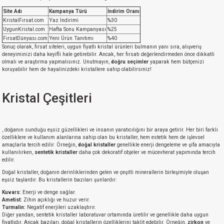
Site Adı
Kampanya Türü
İndirim Oranı
KristalFırsat.com
Yaz İndirimi
%30
UygunKristal.com
Hafta Sonu Kampanyası
%25
FırsatDünyası.com
Yeni Ürün Tanıtımı
%40
Sonuç olarak, fırsat siteleri, uygun fiyatlı kristal ürünleri bulmanın yanı sıra, alışveriş
deneyiminizi daha keyifli hale getirebilir. Ancak, her fırsatı değerlendirmeden önce dikkatli
olmalı ve araştırma yapmalısınız. Unutmayın,
doğru seçimler
yaparak hem bütçenizi
koruyabilir hem de hayalinizdeki kristallere sahip olabilirsiniz!
Kristal Çeşitleri
, doğanın sunduğu eşsiz güzellikleri ve insanın yaratıcılığını bir araya getirir. Her biri farklı
özelliklere ve kullanım alanlarına sahip olan bu kristaller, hem estetik hem de işlevsel
amaçlarla tercih edilir. Örneğin,
doğal kristaller
genellikle enerji dengeleme ve şifa amacıyla
kullanılırken,
sentetik kristaller
daha çok dekoratif objeler ve mücevherat yapımında tercih
edilir.
Doğal kristaller, doğanın derinliklerinden gelen ve çeşitli minerallerin birleşimiyle oluşan
eşsiz taşlardır. Bu kristallerin bazıları şunlardır:
Kuvars:
Enerji ve denge sağlar.
Ametist:
Zihin açıklığı ve huzur verir.
Turmalin:
Negatif enerjileri uzaklaştırır.
Diğer yandan, sentetik kristaller laboratuvar ortamında üretilir ve genellikle daha uygun
fiyatlıdır. Ancak bazıları, doğal kristallerin özelliklerini taklit edebilir. Örneğin,
zirkon
ve