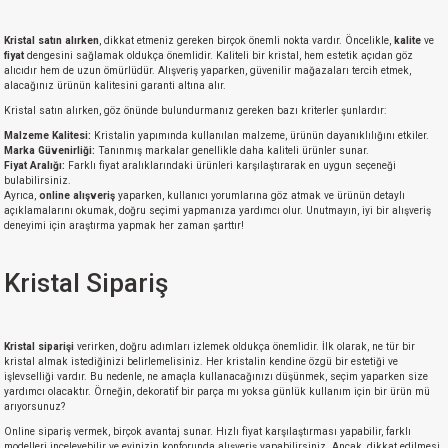
isi
Kristal satın alırken
, dikkat etmeniz gereken birçok önemli nokta vardır. Öncelikle,
kalite
ve
fiyat
dengesini sağlamak oldukça önemlidir. Kaliteli bir kristal, hem estetik açıdan göz
alıcıdır hem de uzun ömürlüdür. Alışveriş yaparken, güvenilir mağazaları tercih etmek,
alacağınız ürünün kalitesini garanti altına alır.
erisi
Kristal satın alırken, göz önünde bulundurmanız gereken bazı kriterler şunlardır:
Malzeme Kalitesi:
Kristalin yapımında kullanılan malzeme, ürünün dayanıklılığını etkiler.
releri
Marka Güvenirliği:
Tanınmış markalar genellikle daha kaliteli ürünler sunar.
Fiyat Aralığı:
Farklı fiyat aralıklarındaki ürünleri karşılaştırarak en uygun seçeneği
bulabilirsiniz.
P MARKA)
Ayrıca,
online alışveriş
yaparken, kullanıcı yorumlarına göz atmak ve ürünün detaylı
açıklamalarını okumak, doğru seçimi yapmanıza yardımcı olur. Unutmayın, iyi bir alışveriş
deneyimi için araştırma yapmak her zaman şarttır!
Kristal Sipariş
Kristal siparişi
verirken, doğru adımları izlemek oldukça önemlidir. İlk olarak, ne tür bir
kristal almak istediğinizi belirlemelisiniz. Her kristalin kendine özgü bir estetiği ve
işlevselliği vardır. Bu nedenle, ne amaçla kullanacağınızı düşünmek, seçim yaparken size
yardımcı olacaktır. Örneğin, dekoratif bir parça mı yoksa günlük kullanım için bir ürün mü
arıyorsunuz?
Online sipariş vermek, birçok avantaj sunar. Hızlı fiyat karşılaştırması yapabilir, farklı
modelleri inceleyebilir ve evinizin konforunda alışveriş yapabilirsiniz. Ancak, dikkat edilmesi