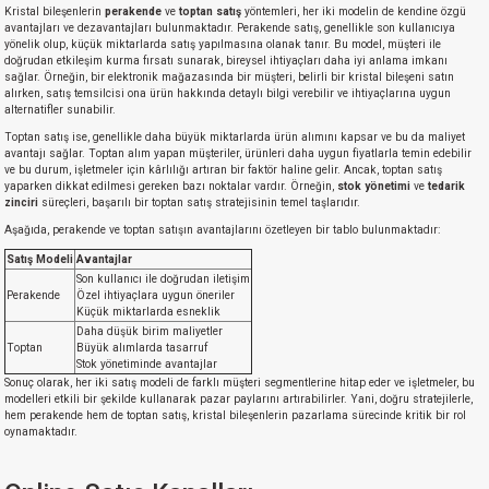
Kristal bileşenlerin
perakende
ve
toptan satış
yöntemleri, her iki modelin de kendine özgü
avantajları ve dezavantajları bulunmaktadır. Perakende satış, genellikle son kullanıcıya
yönelik olup, küçük miktarlarda satış yapılmasına olanak tanır. Bu model, müşteri ile
doğrudan etkileşim kurma fırsatı sunarak, bireysel ihtiyaçları daha iyi anlama imkanı
sağlar. Örneğin, bir elektronik mağazasında bir müşteri, belirli bir kristal bileşeni satın
alırken, satış temsilcisi ona ürün hakkında detaylı bilgi verebilir ve ihtiyaçlarına uygun
alternatifler sunabilir.
Toptan satış ise, genellikle daha büyük miktarlarda ürün alımını kapsar ve bu da maliyet
avantajı sağlar. Toptan alım yapan müşteriler, ürünleri daha uygun fiyatlarla temin edebilir
ve bu durum, işletmeler için kârlılığı artıran bir faktör haline gelir. Ancak, toptan satış
yaparken dikkat edilmesi gereken bazı noktalar vardır. Örneğin,
stok yönetimi
ve
tedarik
zinciri
süreçleri, başarılı bir toptan satış stratejisinin temel taşlarıdır.
Aşağıda, perakende ve toptan satışın avantajlarını özetleyen bir tablo bulunmaktadır:
Satış Modeli
Avantajlar
Son kullanıcı ile doğrudan iletişim
Perakende
Özel ihtiyaçlara uygun öneriler
Küçük miktarlarda esneklik
Daha düşük birim maliyetler
Toptan
Büyük alımlarda tasarruf
Stok yönetiminde avantajlar
Sonuç olarak, her iki satış modeli de farklı müşteri segmentlerine hitap eder ve işletmeler, bu
modelleri etkili bir şekilde kullanarak pazar paylarını artırabilirler. Yani, doğru stratejilerle,
hem perakende hem de toptan satış, kristal bileşenlerin pazarlama sürecinde kritik bir rol
oynamaktadır.