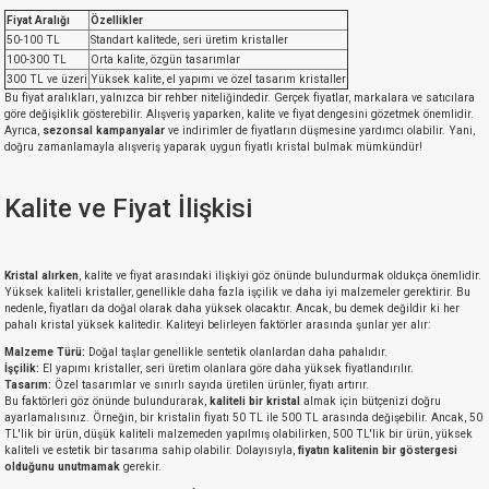
Fiyat Aralığı
Özellikler
50-100 TL
Standart kalitede, seri üretim kristaller
100-300 TL
Orta kalite, özgün tasarımlar
300 TL ve üzeri
Yüksek kalite, el yapımı ve özel tasarım kristaller
Bu fiyat aralıkları, yalnızca bir rehber niteliğindedir. Gerçek fiyatlar, markalara ve satıcılara
göre değişiklik gösterebilir. Alışveriş yaparken, kalite ve fiyat dengesini gözetmek önemlidir.
Ayrıca,
sezonsal kampanyalar
ve indirimler de fiyatların düşmesine yardımcı olabilir. Yani,
doğru zamanlamayla alışveriş yaparak uygun fiyatlı kristal bulmak mümkündür!
Kalite ve Fiyat İlişkisi
Kristal alırken
, kalite ve fiyat arasındaki ilişkiyi göz önünde bulundurmak oldukça önemlidir.
Yüksek kaliteli kristaller, genellikle daha fazla işçilik ve daha iyi malzemeler gerektirir. Bu
nedenle, fiyatları da doğal olarak daha yüksek olacaktır. Ancak, bu demek değildir ki her
pahalı kristal yüksek kalitedir. Kaliteyi belirleyen faktörler arasında şunlar yer alır:
Malzeme Türü:
Doğal taşlar genellikle sentetik olanlardan daha pahalıdır.
İşçilik:
El yapımı kristaller, seri üretim olanlara göre daha yüksek fiyatlandırılır.
Tasarım:
Özel tasarımlar ve sınırlı sayıda üretilen ürünler, fiyatı artırır.
Bu faktörleri göz önünde bulundurarak,
kaliteli bir kristal
almak için bütçenizi doğru
ayarlamalısınız. Örneğin, bir kristalin fiyatı 50 TL ile 500 TL arasında değişebilir. Ancak, 50
TL'lik bir ürün, düşük kaliteli malzemeden yapılmış olabilirken, 500 TL'lik bir ürün, yüksek
kaliteli ve estetik bir tasarıma sahip olabilir. Dolayısıyla,
fiyatın kalitenin bir göstergesi
olduğunu unutmamak
gerekir.