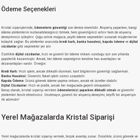
Ödeme Seçenekleri
Kristal siparişlerinde,
ödemelerin güvenliği
son derece önemlidir. Alışveriş yaparken, hangi
ödeme yöntemlerini kullanabileceğinizi bilmek, hem güvenliğinizi artırır hem de alışveriş
deneyiminizi iyileştirir. Çoğu online mağaza, çeşitli ödeme seçenekleri sunarak müşterilerine
kolaylık sağlar. Bu yöntemler arasında
kredi kartı, banka havalesi, kapıda ödeme
ve
dijital
cüzdanlar
gibi seçenekler yer alır.
Özellikle
dijital cüzdanlar
, hızlı ve güvenli bir ödeme imkanı sunduğu için son yıllarda
popülerlik kazanmıştır. Ancak, her ödeme seçeneğinin kendine has avantajları ve
dezavantajları vardır. Örneğin:
Kredi Kartı:
Hızlı işlem, ancak dikkatli olunmalı; kart bilgilerinin güvenliği sağlanmalı.
Banka Havalesi:
Güvenilir, fakat işlem süresi uzayabilir.
Kapıda Ödeme:
Ürünü görerek ödeme yapma imkanı, ancak ek ücretler olabilir.
Dijital Cüzdanlar:
Hızlı ve pratik, ancak her mağazada geçerli olmayabilir.
Sonuç olarak, kristal siparişi verirken
ödemelerinizi yaparken dikkatli olmalı
ve güvenilir
yöntemleri tercih etmelisiniz. Unutmayın, güvenli bir alışveriş deneyimi, keyifli bir alışverişin
ilk adımıdır!
Yerel Mağazalarda Kristal Siparişi
Yerel mağazalarda kristal siparişi vermek, birçok avantaj sunar. Öncelikle, ürünü görerek ve