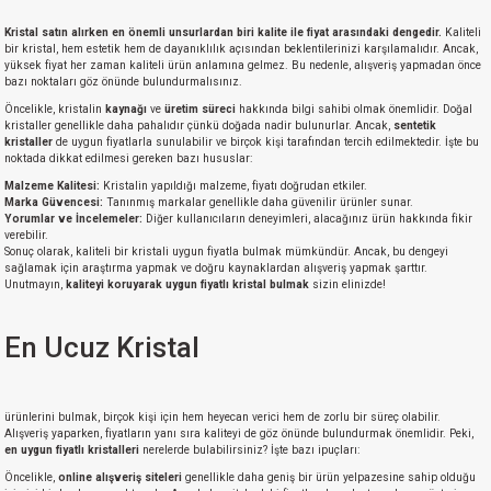
Kristal satın alırken en önemli unsurlardan biri kalite ile fiyat arasındaki dengedir.
Kaliteli
bir kristal, hem estetik hem de dayanıklılık açısından beklentilerinizi karşılamalıdır. Ancak,
yüksek fiyat her zaman kaliteli ürün anlamına gelmez. Bu nedenle, alışveriş yapmadan önce
bazı noktaları göz önünde bulundurmalısınız.
Öncelikle, kristalin
kaynağı
ve
üretim süreci
hakkında bilgi sahibi olmak önemlidir. Doğal
kristaller genellikle daha pahalıdır çünkü doğada nadir bulunurlar. Ancak,
sentetik
kristaller
de uygun fiyatlarla sunulabilir ve birçok kişi tarafından tercih edilmektedir. İşte bu
noktada dikkat edilmesi gereken bazı hususlar:
Malzeme Kalitesi:
Kristalin yapıldığı malzeme, fiyatı doğrudan etkiler.
Marka Güvencesi:
Tanınmış markalar genellikle daha güvenilir ürünler sunar.
Yorumlar ve İncelemeler:
Diğer kullanıcıların deneyimleri, alacağınız ürün hakkında fikir
verebilir.
Sonuç olarak, kaliteli bir kristali uygun fiyatla bulmak mümkündür. Ancak, bu dengeyi
sağlamak için araştırma yapmak ve doğru kaynaklardan alışveriş yapmak şarttır.
Unutmayın,
kaliteyi koruyarak uygun fiyatlı kristal bulmak
sizin elinizde!
En Ucuz Kristal
ürünlerini bulmak, birçok kişi için hem heyecan verici hem de zorlu bir süreç olabilir.
Alışveriş yaparken, fiyatların yanı sıra kaliteyi de göz önünde bulundurmak önemlidir. Peki,
en uygun fiyatlı kristalleri
nerelerde bulabilirsiniz? İşte bazı ipuçları:
Öncelikle,
online alışveriş siteleri
genellikle daha geniş bir ürün yelpazesine sahip olduğu