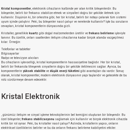
Kristal komponentler
, elektronik cihazların kalbinde yer alan kritik bileşenlerdir. Bu
bileşenler, belirli bir frekansı stabilize etmek ve sinyalleri doğru bir şekilde iletmek için
kullanılır. Düşünün ki, bir orkestra gibi; her bir kristal, belirli bir notayı çalarak tüm sistemi
uyum içinde çalıştırır. Peki, bu bileşenler nasıl çalışır ve nerelerde kullanılır? İşte bu soruların
cevapları, kristal komponentlerin dünyasında gizli.
Kristaller, genellikle
kuartz
gibi doğal malzemelerden üretilir ve
frekans belirleme
işleviyle
tanınır. Bu özellik, onları saatlerden iletişim cihazlarına kadar birçok alanda vazgeçilmez
kılar. Örneğin:
Telefonlar ve tabletler
Bilgisayarlar
Radyo ve televizyon alıcıları
Bu cihazların işlevselliği, kristal komponentlerin hassasiyetine bağlıdır. Her bir kristal,
belirli bir frekansta titreşerek sinyallerin doğru bir şekilde iletilmesini sağlar. Ayrıca, bu
komponentlerin
yüksek stabilite
ve
düşük enerji tüketimi
gibi avantajları da vardır. Sonuç
olarak, kristal komponentler, modern elektronik dünyasının yapı taşlarıdır ve gelecekte de bu
rolü sürdürmeye devam edecektir.
Kristal Elektronik
, günümüz iletişim ve sinyal işleme teknolojilerinin bel kemiğini oluşturan bir bileşendir. Bu
özel bileşenler,
frekans stabilizasyonu
sağlamak için kullanılır ve birçok elektronik cihazda
kritik bir rol oynar. Peki, bu kristaller nasıl çalışır? Aslında, kristallerin yapısı, onların
elektriksel özelliklerini belirler ve bu da onların frekans belirleme kabiliyetini etkiler.