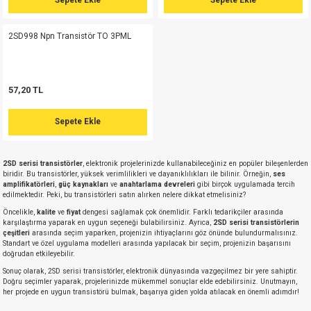
si
nsatörler
ç 25W
od
2SD998 Npn Transistör TO 3PML
ndansatör
ç 3W
ç
ver
d Kondansatörler
ç 4W
57,20 TL
si
ansatör
ç 6W
Sepete Ekle
si
Kondansatör
ç 7W
d
2SD serisi transistörler
, elektronik projelerinizde kullanabileceğiniz en popüler bileşenlerden
biridir. Bu transistörler, yüksek verimlilikleri ve dayanıklılıkları ile bilinir. Örneğin,
ses
isi
ansatör
ç 8W
amplifikatörleri
,
güç kaynakları
ve
anahtarlama devreleri
gibi birçok uygulamada tercih
edilmektedir. Peki, bu transistörleri satın alırken nelere dikkat etmelisiniz?
Öncelikle,
kalite
ve
fiyat
dengesi sağlamak çok önemlidir. Farklı tedarikçiler arasında
si
ster AXİAL Kondansatör
ç 9W
karşılaştırma yaparak en uygun seçeneği bulabilirsiniz. Ayrıca,
2SD serisi transistörlerin
çeşitleri
arasında seçim yaparken, projenizin ihtiyaçlarını göz önünde bulundurmalısınız.
Standart ve özel uygulama modelleri arasında yapılacak bir seçim, projenizin başarısını
risi
ndansatörler
doğrudan etkileyebilir.
Sonuç olarak, 2SD serisi transistörler, elektronik dünyasında vazgeçilmez bir yere sahiptir.
isi
atör
Doğru seçimler yaparak, projelerinizde mükemmel sonuçlar elde edebilirsiniz. Unutmayın,
her projede en uygun transistörü bulmak, başarıya giden yolda atılacak en önemli adımdır!