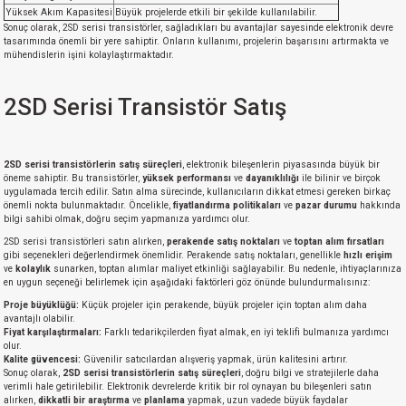
Yüksek Akım Kapasitesi
Büyük projelerde etkili bir şekilde kullanılabilir.
Sonuç olarak, 2SD serisi transistörler, sağladıkları bu avantajlar sayesinde elektronik devre
tasarımında önemli bir yere sahiptir. Onların kullanımı, projelerin başarısını artırmakta ve
mühendislerin işini kolaylaştırmaktadır.
2SD Serisi Transistör Satış
2SD serisi transistörlerin satış süreçleri
, elektronik bileşenlerin piyasasında büyük bir
öneme sahiptir. Bu transistörler,
yüksek performansı
ve
dayanıklılığı
ile bilinir ve birçok
uygulamada tercih edilir. Satın alma sürecinde, kullanıcıların dikkat etmesi gereken birkaç
önemli nokta bulunmaktadır. Öncelikle,
fiyatlandırma politikaları
ve
pazar durumu
hakkında
bilgi sahibi olmak, doğru seçim yapmanıza yardımcı olur.
2SD serisi transistörleri satın alırken,
perakende satış noktaları
ve
toptan alım fırsatları
gibi seçenekleri değerlendirmek önemlidir. Perakende satış noktaları, genellikle
hızlı erişim
ve
kolaylık
sunarken, toptan alımlar maliyet etkinliği sağlayabilir. Bu nedenle, ihtiyaçlarınıza
en uygun seçeneği belirlemek için aşağıdaki faktörleri göz önünde bulundurmalısınız:
Proje büyüklüğü:
Küçük projeler için perakende, büyük projeler için toptan alım daha
avantajlı olabilir.
Fiyat karşılaştırmaları:
Farklı tedarikçilerden fiyat almak, en iyi teklifi bulmanıza yardımcı
olur.
Kalite güvencesi:
Güvenilir satıcılardan alışveriş yapmak, ürün kalitesini artırır.
Sonuç olarak,
2SD serisi transistörlerin satış süreçleri
, doğru bilgi ve stratejilerle daha
verimli hale getirilebilir. Elektronik devrelerde kritik bir rol oynayan bu bileşenleri satın
alırken,
dikkatli bir araştırma
ve
planlama
yapmak, uzun vadede büyük faydalar