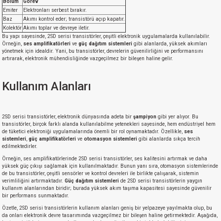
Bölüm
Görev
Emiter
Elektronları serbest bırakır.
Baz
Akımı kontrol eder; transistörü açıp kapatır.
Kolektör
Akımı toplar ve devreye iletir.
Bu yapı sayesinde, 2SD serisi transistörler, çeşitli elektronik uygulamalarda kullanılabilir.
Örneğin,
ses amplifikatörleri
ve
güç dağıtım sistemleri
gibi alanlarda, yüksek akımları
yönetmek için idealdir. Yani, bu transistörler, devrelerin güvenilirliğini ve performansını
artırarak, elektronik mühendisliğinde vazgeçilmez bir bileşen haline gelir.
Kullanım Alanları
2SD serisi transistörler, elektronik dünyasında adeta bir
şampiyon
gibi yer alıyor. Bu
transistörler, birçok farklı alanda kullanılabilme yetenekleri sayesinde, hem endüstriyel hem
de tüketici elektroniği uygulamalarında önemli bir rol oynamaktadır. Özellikle,
ses
sistemleri
,
güç amplifikatörleri
ve
otomasyon sistemleri
gibi alanlarda sıkça tercih
edilmektedirler.
Örneğin, ses amplifikatörlerinde 2SD serisi transistörler, ses kalitesini artırmak ve daha
yüksek güç çıkışı sağlamak için kullanılmaktadır. Bunun yanı sıra, otomasyon sistemlerinde
de bu transistörler, çeşitli sensörler ve kontrol devreleri ile birlikte çalışarak, sistemin
verimliliğini artırmaktadır.
Güç dağıtım sistemleri
de 2SD serisi transistörlerin yaygın
kullanım alanlarından biridir; burada yüksek akım taşıma kapasitesi sayesinde güvenilir
bir performans sunmaktadır.
Özetle, 2SD serisi transistörlerin kullanım alanları geniş bir yelpazeye yayılmakta olup, bu
da onları elektronik devre tasarımında vazgeçilmez bir bileşen haline getirmektedir. Aşağıda,