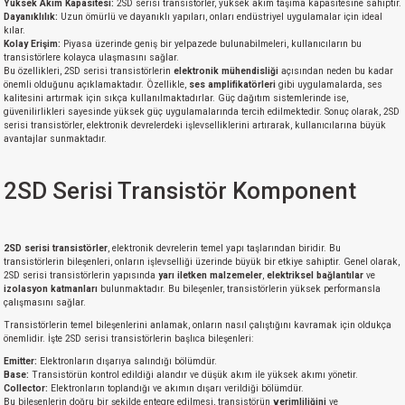
Yüksek Akım Kapasitesi:
2SD serisi transistörler, yüksek akım taşıma kapasitesine sahiptir.
Dayanıklılık:
Uzun ömürlü ve dayanıklı yapıları, onları endüstriyel uygulamalar için ideal
kılar.
Kolay Erişim:
Piyasa üzerinde geniş bir yelpazede bulunabilmeleri, kullanıcıların bu
transistörlere kolayca ulaşmasını sağlar.
Bu özellikleri, 2SD serisi transistörlerin
elektronik mühendisliği
açısından neden bu kadar
önemli olduğunu açıklamaktadır. Özellikle,
ses amplifikatörleri
gibi uygulamalarda, ses
kalitesini artırmak için sıkça kullanılmaktadırlar. Güç dağıtım sistemlerinde ise,
güvenilirlikleri sayesinde yüksek güç uygulamalarında tercih edilmektedir. Sonuç olarak, 2SD
serisi transistörler, elektronik devrelerdeki işlevselliklerini artırarak, kullanıcılarına büyük
avantajlar sunmaktadır.
2SD Serisi Transistör Komponent
2SD serisi transistörler
, elektronik devrelerin temel yapı taşlarından biridir. Bu
transistörlerin bileşenleri, onların işlevselliği üzerinde büyük bir etkiye sahiptir. Genel olarak,
2SD serisi transistörlerin yapısında
yarı iletken malzemeler
,
elektriksel bağlantılar
ve
izolasyon katmanları
bulunmaktadır. Bu bileşenler, transistörlerin yüksek performansla
çalışmasını sağlar.
Transistörlerin temel bileşenlerini anlamak, onların nasıl çalıştığını kavramak için oldukça
önemlidir. İşte 2SD serisi transistörlerin başlıca bileşenleri:
Emitter:
Elektronların dışarıya salındığı bölümdür.
Base:
Transistörün kontrol edildiği alandır ve düşük akım ile yüksek akımı yönetir.
Collector:
Elektronların toplandığı ve akımın dışarı verildiği bölümdür.
Bu bileşenlerin doğru bir şekilde entegre edilmesi, transistörün
verimliliğini
ve