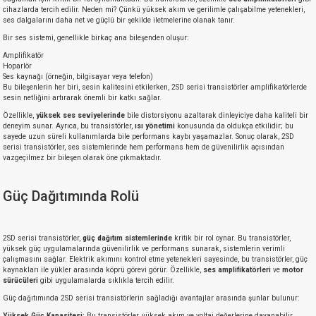
cihazlarda tercih edilir. Neden mi? Çünkü yüksek akım ve gerilimle çalışabilme yetenekleri,
ses dalgalarını daha net ve güçlü bir şekilde iletmelerine olanak tanır.
Bir ses sistemi, genellikle birkaç ana bileşenden oluşur:
Amplifikatör
Hoparlör
Ses kaynağı (örneğin, bilgisayar veya telefon)
Bu bileşenlerin her biri, sesin kalitesini etkilerken, 2SD serisi transistörler amplifikatörlerde
sesin netliğini artırarak önemli bir katkı sağlar.
Özellikle,
yüksek ses seviyelerinde
bile distorsiyonu azaltarak dinleyiciye daha kaliteli bir
deneyim sunar. Ayrıca, bu transistörler,
ısı yönetimi
konusunda da oldukça etkilidir; bu
sayede uzun süreli kullanımlarda bile performans kaybı yaşamazlar. Sonuç olarak, 2SD
serisi transistörler, ses sistemlerinde hem performans hem de güvenilirlik açısından
vazgeçilmez bir bileşen olarak öne çıkmaktadır.
Güç Dağıtımında Rolü
2SD serisi transistörler,
güç dağıtım sistemlerinde
kritik bir rol oynar. Bu transistörler,
yüksek güç uygulamalarında güvenilirlik ve performans sunarak, sistemlerin verimli
çalışmasını sağlar. Elektrik akımını kontrol etme yetenekleri sayesinde, bu transistörler, güç
kaynakları ile yükler arasında köprü görevi görür. Özellikle,
ses amplifikatörleri
ve
motor
sürücüleri
gibi uygulamalarda sıklıkla tercih edilir.
Güç dağıtımında 2SD serisi transistörlerin sağladığı avantajlar arasında şunlar bulunur:
Yüksek Güç Kapasitesi:
Bu transistörler, yüksek akım ve voltaj değerlerine dayanabilir.