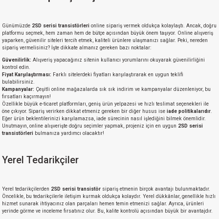
isi
Günümüzde
2SD serisi transistörleri
online sipariş vermek oldukça kolaylaştı. Ancak, doğru
platformu seçmek, hem zaman hem de bütçe açısından büyük önem taşıyor. Online alışveriş
yaparken, güvenilir siteleri tercih etmek, kaliteli ürünlere ulaşmanızı sağlar. Peki, nereden
erisi
sipariş vermelisiniz? İşte dikkate almanız gereken bazı noktalar:
Güvenilirlik:
Alışveriş yapacağınız sitenin kullanıcı yorumlarını okuyarak güvenilirliğini
kontrol edin.
releri
Fiyat Karşılaştırması:
Farklı sitelerdeki fiyatları karşılaştırarak en uygun teklifi
bulabilirsiniz.
Kampanyalar:
Çeşitli online mağazalarda sık sık indirim ve kampanyalar düzenleniyor, bu
P MARKA)
fırsatları kaçırmayın!
Özellikle büyük e-ticaret platformları, geniş ürün yelpazesi ve hızlı teslimat seçenekleri ile
öne çıkıyor. Sipariş verirken dikkat etmeniz gereken bir diğer husus ise
iade politikalarıdır
.
Eğer ürün beklentilerinizi karşılamazsa, iade sürecinin nasıl işlediğini bilmek önemlidir.
Unutmayın, online alışverişte doğru seçimler yapmak, projeniz için en uygun
2SD serisi
transistörleri
bulmanıza yardımcı olacaktır!
Yerel Tedarikçiler
Yerel tedarikçilerden
2SD serisi transistör
sipariş etmenin birçok avantajı bulunmaktadır.
Öncelikle, bu tedarikçilerle iletişim kurmak oldukça kolaydır. Yerel dükkânlar, genellikle hızlı
hizmet sunarak ihtiyacınız olan parçaları hemen temin etmenizi sağlar. Ayrıca, ürünleri
yerinde görme ve inceleme fırsatınız olur. Bu, kalite kontrolü açısından büyük bir avantajdır.