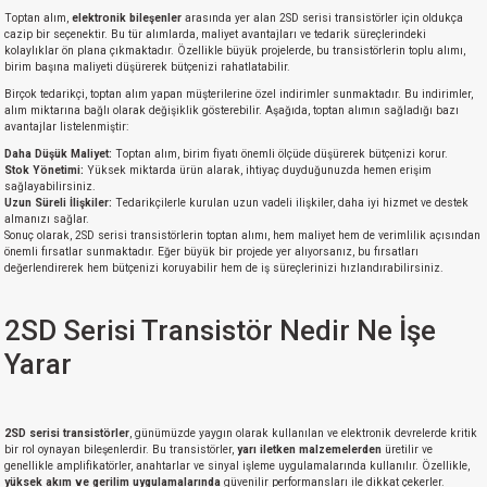
Toptan alım,
elektronik bileşenler
arasında yer alan 2SD serisi transistörler için oldukça
cazip bir seçenektir. Bu tür alımlarda, maliyet avantajları ve tedarik süreçlerindeki
kolaylıklar ön plana çıkmaktadır. Özellikle büyük projelerde, bu transistörlerin toplu alımı,
birim başına maliyeti düşürerek bütçenizi rahatlatabilir.
Birçok tedarikçi, toptan alım yapan müşterilerine özel indirimler sunmaktadır. Bu indirimler,
alım miktarına bağlı olarak değişiklik gösterebilir. Aşağıda, toptan alımın sağladığı bazı
avantajlar listelenmiştir:
Daha Düşük Maliyet:
Toptan alım, birim fiyatı önemli ölçüde düşürerek bütçenizi korur.
Stok Yönetimi:
Yüksek miktarda ürün alarak, ihtiyaç duyduğunuzda hemen erişim
sağlayabilirsiniz.
Uzun Süreli İlişkiler:
Tedarikçilerle kurulan uzun vadeli ilişkiler, daha iyi hizmet ve destek
almanızı sağlar.
Sonuç olarak, 2SD serisi transistörlerin toptan alımı, hem maliyet hem de verimlilik açısından
önemli fırsatlar sunmaktadır. Eğer büyük bir projede yer alıyorsanız, bu fırsatları
değerlendirerek hem bütçenizi koruyabilir hem de iş süreçlerinizi hızlandırabilirsiniz.
2SD Serisi Transistör Nedir Ne İşe
Yarar
2SD serisi transistörler
, günümüzde yaygın olarak kullanılan ve elektronik devrelerde kritik
bir rol oynayan bileşenlerdir. Bu transistörler,
yarı iletken malzemelerden
üretilir ve
genellikle amplifikatörler, anahtarlar ve sinyal işleme uygulamalarında kullanılır. Özellikle,
yüksek akım ve gerilim uygulamalarında
güvenilir performansları ile dikkat çekerler.