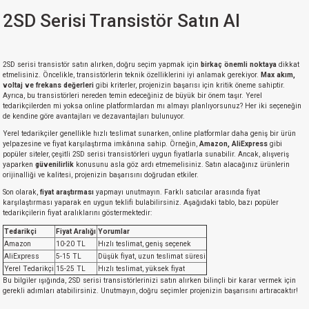
si
ansatör
 Kılıf
2SD Serisi Transistör Satın Al
si
a Tipi Kondansatör
 Kılıf
2SD serisi transistör satın alırken, doğru seçim yapmak için
birkaç önemli noktaya
dikkat
risi
Tipi Kondansatör
 Kılıf
etmelisiniz. Öncelikle, transistörlerin teknik özelliklerini iyi anlamak gerekiyor.
Max akım,
voltaj ve frekans değerleri
gibi kriterler, projenizin başarısı için kritik öneme sahiptir.
Ayrıca, bu transistörleri nereden temin edeceğiniz de büyük bir önem taşır. Yerel
si
nsatör
 Kılıf
tedarikçilerden mi yoksa online platformlardan mı almayı planlıyorsunuz? Her iki seçeneğin
de kendine göre avantajları ve dezavantajları bulunuyor.
Yerel tedarikçiler genellikle hızlı teslimat sunarken, online platformlar daha geniş bir ürün
si
r 1206 Kılıf
Kılıf
yelpazesine ve fiyat karşılaştırma imkânına sahip. Örneğin,
Amazon, AliExpress
gibi
popüler siteler, çeşitli 2SD serisi transistörleri uygun fiyatlarla sunabilir. Ancak, alışveriş
yaparken
güvenilirlik
konusunu asla göz ardı etmemelisiniz. Satın alacağınız ürünlerin
si
 402 Kılıf
Kılıf
orijinalliği ve kalitesi, projenizin başarısını doğrudan etkiler.
Son olarak,
fiyat araştırması
yapmayı unutmayın. Farklı satıcılar arasında fiyat
karşılaştırması yaparak en uygun teklifi bulabilirsiniz. Aşağıdaki tablo, bazı popüler
isi
 603 Kılıf
Kılıf
tedarikçilerin fiyat aralıklarını göstermektedir:
Tedarikçi
Fiyat Aralığı
Yorumlar
si
 805 Kılıf
5W
Amazon
10-20 TL
Hızlı teslimat, geniş seçenek
AliExpress
5-15 TL
Düşük fiyat, uzun teslimat süresi
Yerel Tedarikçi
15-25 TL
Hızlı teslimat, yüksek fiyat
isi
nsatör
W
Bu bilgiler ışığında, 2SD serisi transistörlerinizi satın alırken bilinçli bir karar vermek için
gerekli adımları atabilirsiniz. Unutmayın, doğru seçimler projenizin başarısını artıracaktır!
si
atör
W