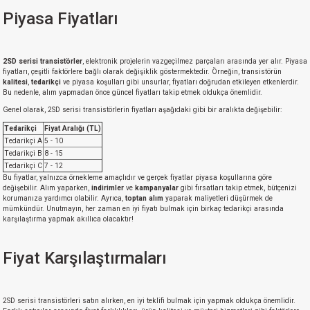
Piyasa Fiyatları
2SD serisi transistörler
, elektronik projelerin vazgeçilmez parçaları arasında yer alır. Piyasa
fiyatları, çeşitli faktörlere bağlı olarak değişiklik göstermektedir. Örneğin, transistörün
kalitesi
,
tedarikçi
ve piyasa koşulları gibi unsurlar, fiyatları doğrudan etkileyen etkenlerdir.
Bu nedenle, alım yapmadan önce güncel fiyatları takip etmek oldukça önemlidir.
Genel olarak, 2SD serisi transistörlerin fiyatları aşağıdaki gibi bir aralıkta değişebilir:
Tedarikçi
Fiyat Aralığı (TL)
Tedarikçi A
5 - 10
Tedarikçi B
8 - 15
Tedarikçi C
7 - 12
Bu fiyatlar, yalnızca örnekleme amaçlıdır ve gerçek fiyatlar piyasa koşullarına göre
değişebilir. Alım yaparken,
indirimler
ve
kampanyalar
gibi fırsatları takip etmek, bütçenizi
korumanıza yardımcı olabilir. Ayrıca,
toptan alım
yaparak maliyetleri düşürmek de
mümkündür. Unutmayın, her zaman en iyi fiyatı bulmak için birkaç tedarikçi arasında
karşılaştırma yapmak akıllıca olacaktır!
Fiyat Karşılaştırmaları
2SD serisi transistörleri satın alırken, en iyi teklifi bulmak için yapmak oldukça önemlidir.