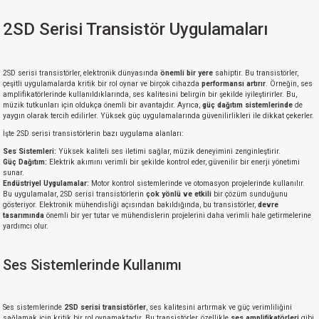
2SD Serisi Transistör Uygulamaları
2SD serisi transistörler, elektronik dünyasında
önemli bir yere
sahiptir. Bu transistörler,
çeşitli uygulamalarda kritik bir rol oynar ve birçok cihazda
performansı artırır
. Örneğin, ses
amplifikatörlerinde kullanıldıklarında, ses kalitesini belirgin bir şekilde iyileştirirler. Bu,
müzik tutkunları için oldukça önemli bir avantajdır. Ayrıca,
güç dağıtım sistemlerinde
de
yaygın olarak tercih edilirler. Yüksek güç uygulamalarında güvenilirlikleri ile dikkat çekerler.
İşte 2SD serisi transistörlerin bazı uygulama alanları:
Ses Sistemleri:
Yüksek kaliteli ses iletimi sağlar, müzik deneyimini zenginleştirir.
Güç Dağıtım:
Elektrik akımını verimli bir şekilde kontrol eder, güvenilir bir enerji yönetimi
sunar.
Endüstriyel Uygulamalar:
Motor kontrol sistemlerinde ve otomasyon projelerinde kullanılır.
Bu uygulamalar, 2SD serisi transistörlerin
çok yönlü ve etkili
bir çözüm sunduğunu
gösteriyor. Elektronik mühendisliği açısından bakıldığında, bu transistörler,
devre
tasarımında
önemli bir yer tutar ve mühendislerin projelerini daha verimli hale getirmelerine
yardımcı olur.
Ses Sistemlerinde Kullanımı
Ses sistemlerinde
2SD serisi transistörler
, ses kalitesini artırmak ve güç verimliliğini
sağlamak için kritik bir rol oynamaktadır. Bu transistörler, özellikle
ses amplifikatörleri
gibi