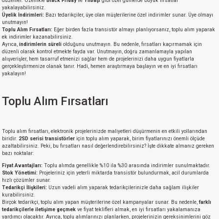
düzenler. Özellikle
Black Friday
ve
Yılbaşı
gibi özel günlerde büyük fırsatlar
yakalayabilirsiniz.
Üyelik İndirimleri:
Bazı tedarikçiler, üye olan müşterilerine özel indirimler sunar. Üye olmayı
unutmayın!
Toplu Alım Fırsatları:
Eğer birden fazla transistör almayı planlıyorsanız, toplu alım yaparak
ek indirimler kazanabilirsiniz.
Ayrıca,
indirimlerin süreli
olduğunu unutmayın. Bu nedenle, fırsatları kaçırmamak için
düzenli olarak kontrol etmekte fayda var. Unutmayın, doğru zamanlamayla yapılan
alışverişler, hem tasarruf etmenizi sağlar hem de projelerinizi daha uygun fiyatlarla
gerçekleştirmenize olanak tanır. Hadi, hemen araştırmaya başlayın ve en iyi fırsatları
yakalayın!
Toplu Alım Fırsatları
Toplu alım fırsatları, elektronik projelerinizde maliyetleri düşürmenin en etkili yollarından
biridir.
2SD serisi transistörler
için toplu alım yaparak, birim fiyatlarınızı önemli ölçüde
azaltabilirsiniz. Peki, bu fırsatları nasıl değerlendirebilirsiniz? İşte dikkate almanız gereken
bazı noktalar:
Fiyat Avantajları:
Toplu alımda genellikle %10 ila %30 arasında indirimler sunulmaktadır.
Stok Yönetimi:
Projeleriniz için yeterli miktarda transistör bulundurmak, acil durumlarda
hızlı çözümler sunar.
Tedarikçi İlişkileri:
Uzun vadeli alım yaparak tedarikçilerinizle daha sağlam ilişkiler
kurabilirsiniz.
Birçok tedarikçi, toplu alım yapan müşterilerine özel kampanyalar sunar. Bu nedenle,
farklı
tedarikçilerle iletişime geçmek
ve fiyat teklifleri almak, en iyi fırsatları yakalamanıza
yardımcı olacaktır. Ayrıca, toplu alımlarınızı planlarken, projelerinizin gereksinimlerini göz