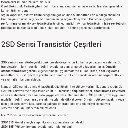
tedarikçiler bulmanıza yardımcı olur.
Özel Elektronik Tedarikçileri:
Belirli bir alanda uzmanlaşmış olan bu firmalar, genellikle
kaliteli ürünler sunar.
Seçim yaparken,
fiyat
ve
kalite
dengesini göz önünde bulundurmak da oldukça önemlidir.
Unutmayın, en ucuz seçenek her zaman en iyi seçim olmayabilir. Bu nedenle,
fiyat-
performans oranı
yüksek tedarikçiler tercih edilmelidir. Ayrıca, tedarikçinin
iade ve değişim
politikaları
hakkında bilgi almak, olası sorunların önüne geçmenize yardımcı olur.
2SD Serisi Transistör Çeşitleri
2SD serisi transistörler
, elektronik projelerde geniş bir kullanım yelpazesine sahiptir. Bu
transistörlerin farklı çeşitleri, belirli uygulama alanlarına göre tasarlanmıştır. Örneğin,
standart modeller
genellikle genel amaçlı uygulamalarda kullanılırken,
özel uygulama
modelleri
belirli ihtiyaçlara yönelik tasarlanmıştır. Her bir modelin kendine özgü özellikleri
ve avantajları bulunmaktadır.
Standart 2SD serisi transistörler, düşük güç tüketimi ve yüksek verimlilik sunarak, günlük
elektronik devrelerde sıkça tercih edilir. Bu modeller,
amplifikatörler
,
anahtarlama devreleri
ve
ses sistemleri
gibi alanlarda yaygın olarak kullanılmaktadır. Öte yandan, özel uygulama
modelleri, belirli koşullara dayanıklı yapılarıyla dikkat çeker. Örneğin, yüksek sıcaklık veya
nem gibi zorlu çevre koşullarında çalışabilen transistörler, endüstriyel otomasyon
sistemlerinde sıklıkla tercih edilmektedir.
İşte, 2SD serisi transistörlerin bazı önemli çeşitleri:
2SD1015
: Genel amaçlı amplifikatör uygulamaları için idealdir.
2SD1885
: Yüksek frekans uygulamalarında kullanılır.