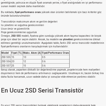
gerektiğinde, yalnızca en düşük fiyatı aramak yerine, o fiyat aralığındaki en iyi performansı
sunan modeli seçmek daha mantıklıdır.
Bu noktada,
fiyat-performans oranı
yüksek olan ürünleri belirlemek için bazı kriterler göz
önünde bulundurulmalıdır:
Transistörün maksimum akım ve gerilim değerleri
Isı yönetimi ve soğutma gereksinimleri
Uzun ömür ve güvenilirlik
Proje gereksinimlerine uygunluk
Örneğin,
2SD 555
modeli, fiyatına göre sunduğu yüksek akım taşıma kapasitesi ile birçok
proje için ideal bir seçim olabilir. Ancak, bu modelin
ısı yönetimi
gereksinimlerine dikkat
edilmesi gerektiği unutulmamalıdır. Aşağıdaki tablo, farklı 2SD serisi transistör modellerinin
fiyat-performans oranlarını karşılaştırmak için kullanılabilir:
Model
Fiyat (TL)
Maks. Akım (A)
Fiyat/Performans Oranı
2SD 555
15
10
0.5
2SD 556
20
12
0.6
2SD 557
25
15
0.6
Sonuç olarak, yaparken dikkatli bir değerlendirme yapmak, projelerinizde hem maliyetleri
düşürmenizi hem de performansı artırmanızı sağlayacaktır. Unutmayın ki, bazen birkaç lira
daha fazla harcamak, uzun vadede daha iyi sonuçlar elde etmenize yardımcı olabilir.
En Ucuz 2SD Serisi Transistör
En ucuz 2SD serisi transistörleri bulmak, elektronik projelerinizi daha ekonomik hale