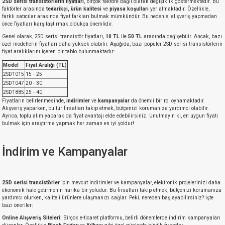
2SD serisi transistörlerin fiyatları
, birçok faktöre bağlı olarak değişiklik göstermektedir. Bu
faktörler arasında
tedarikçi, ürün kalitesi
ve
piyasa koşulları
yer almaktadır. Özellikle,
farklı satıcılar arasında fiyat farkları bulmak mümkündür. Bu nedenle, alışveriş yapmadan
önce fiyatları karşılaştırmak oldukça önemlidir.
Genel olarak, 2SD serisi transistör fiyatları,
10 TL
ile
50 TL
arasında değişebilir. Ancak, bazı
özel modellerin fiyatları daha yüksek olabilir. Aşağıda, bazı popüler 2SD serisi transistörlerin
fiyat aralıklarını içeren bir tablo bulunmaktadır:
Model
Fiyat Aralığı (TL)
2SD1015
15 - 25
2SD1047
20 - 30
2SD1885
25 - 40
Fiyatların belirlenmesinde,
indirimler
ve
kampanyalar
da önemli bir rol oynamaktadır.
Alışveriş yaparken, bu tür fırsatları takip etmek, bütçenizi korumanıza yardımcı olabilir.
Ayrıca, toplu alım yaparak da fiyat avantajı elde edebilirsiniz. Unutmayın ki, en uygun fiyatı
bulmak için araştırma yapmak her zaman en iyi yoldur!
İndirim ve Kampanyalar
2SD serisi transistörler
için mevcut indirimler ve kampanyalar, elektronik projelerinizi daha
ekonomik hale getirmenin harika bir yoludur. Bu fırsatları takip etmek, bütçenizi korumanıza
yardımcı olurken, kaliteli ürünlere ulaşmanızı sağlar. Peki, nereden başlayabilirsiniz? İşte
bazı öneriler:
Online Alışveriş Siteleri:
Birçok e-ticaret platformu, belirli dönemlerde indirim kampanyaları