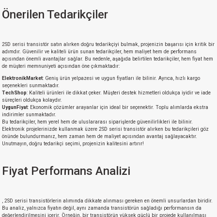
Önerilen Tedarikçiler
2SD serisi transistör satın alırken doğru tedarikçiyi bulmak, projenizin başarısı için kritik bir
adımdır. Güvenilir ve kaliteli ürün sunan tedarikçiler, hem maliyet hem de performans
açısından önemli avantajlar sağlar. Bu nedenle, aşağıda belirtilen tedarikçiler, hem fiyat hem
de müşteri memnuniyeti açısından öne çıkmaktadır:
ElektronikMarket
: Geniş ürün yelpazesi ve uygun fiyatları ile bilinir. Ayrıca, hızlı kargo
seçenekleri sunmaktadır.
TechShop
: Kaliteli ürünleri ile dikkat çeker. Müşteri destek hizmetleri oldukça iyidir ve iade
süreçleri oldukça kolaydır.
UygunFiyat
: Ekonomik çözümler arayanlar için ideal bir seçenektir. Toplu alımlarda ekstra
indirimler sunmaktadır.
Bu tedarikçiler, hem yerel hem de uluslararası siparişlerde güvenilirlikleri ile bilinir.
Elektronik projelerinizde kullanmak üzere 2SD serisi transistör alırken bu tedarikçileri göz
önünde bulundurmanız, hem zaman hem de maliyet açısından avantaj sağlayacaktır.
Unutmayın, doğru tedarikçi seçimi, projenizin kalitesini artırır!
Fiyat Performans Analizi
, 2SD serisi transistörlerin alımında dikkate alınması gereken en önemli unsurlardan biridir.
Bu analiz, yalnızca fiyatın değil, aynı zamanda transistörün sağladığı performansın da
değerlendirilmesini içerir. Örneğin, bir transistörün yüksek güçlü bir projede kullanılması