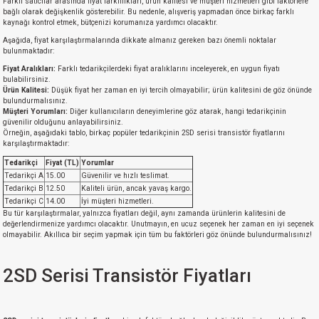
Farklı satıcılar arasında fiyat farklılıkları, ürün kalitesi ve müşteri hizmetleri gibi faktörlere
bağlı olarak değişkenlik gösterebilir. Bu nedenle, alışveriş yapmadan önce birkaç farklı
kaynağı kontrol etmek, bütçenizi korumanıza yardımcı olacaktır.
Aşağıda, fiyat karşılaştırmalarında dikkate almanız gereken bazı önemli noktalar
bulunmaktadır:
Fiyat Aralıkları:
Farklı tedarikçilerdeki fiyat aralıklarını inceleyerek, en uygun fiyatı
bulabilirsiniz.
Ürün Kalitesi:
Düşük fiyat her zaman en iyi tercih olmayabilir; ürün kalitesini de göz önünde
bulundurmalısınız.
Müşteri Yorumları:
Diğer kullanıcıların deneyimlerine göz atarak, hangi tedarikçinin
güvenilir olduğunu anlayabilirsiniz.
Örneğin, aşağıdaki tablo, birkaç popüler tedarikçinin 2SD serisi transistör fiyatlarını
karşılaştırmaktadır:
Tedarikçi
Fiyat (TL)
Yorumlar
Tedarikçi A
15.00
Güvenilir ve hızlı teslimat.
Tedarikçi B
12.50
Kaliteli ürün, ancak yavaş kargo.
Tedarikçi C
14.00
İyi müşteri hizmetleri.
Bu tür karşılaştırmalar, yalnızca fiyatları değil, aynı zamanda ürünlerin kalitesini de
değerlendirmenize yardımcı olacaktır. Unutmayın, en ucuz seçenek her zaman en iyi seçenek
olmayabilir. Akıllıca bir seçim yapmak için tüm bu faktörleri göz önünde bulundurmalısınız!
2SD Serisi Transistör Fiyatları