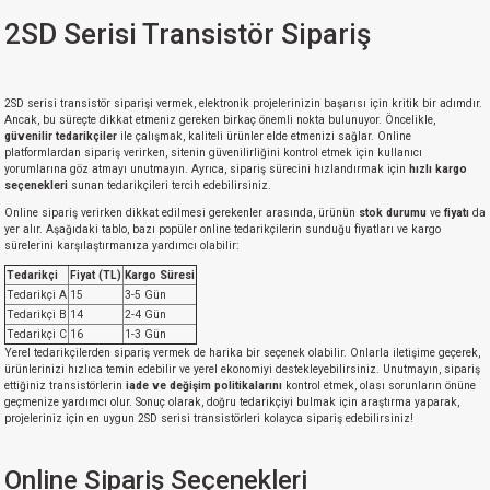
2SD Serisi Transistör Sipariş
isi
2SD serisi transistör siparişi vermek, elektronik projelerinizin başarısı için kritik bir adımdır.
si
Ancak, bu süreçte dikkat etmeniz gereken birkaç önemli nokta bulunuyor. Öncelikle,
güvenilir tedarikçiler
ile çalışmak, kaliteli ürünler elde etmenizi sağlar. Online
platformlardan sipariş verirken, sitenin güvenilirliğini kontrol etmek için kullanıcı
isi
yorumlarına göz atmayı unutmayın. Ayrıca, sipariş sürecini hızlandırmak için
hızlı kargo
seçenekleri
sunan tedarikçileri tercih edebilirsiniz.
Online sipariş verirken dikkat edilmesi gerekenler arasında, ürünün
stok durumu
ve
fiyatı
da
isi
yer alır. Aşağıdaki tablo, bazı popüler online tedarikçilerin sunduğu fiyatları ve kargo
sürelerini karşılaştırmanıza yardımcı olabilir:
risi
Tedarikçi
Fiyat (TL)
Kargo Süresi
Tedarikçi A
15
3-5 Gün
Tedarikçi B
14
2-4 Gün
risi
Tedarikçi C
16
1-3 Gün
Yerel tedarikçilerden sipariş vermek de harika bir seçenek olabilir. Onlarla iletişime geçerek,
ürünlerinizi hızlıca temin edebilir ve yerel ekonomiyi destekleyebilirsiniz. Unutmayın, sipariş
si
ettiğiniz transistörlerin
iade ve değişim politikalarını
kontrol etmek, olası sorunların önüne
geçmenize yardımcı olur. Sonuç olarak, doğru tedarikçiyi bulmak için araştırma yaparak,
projeleriniz için en uygun 2SD serisi transistörleri kolayca sipariş edebilirsiniz!
si
Online Sipariş Seçenekleri
risi