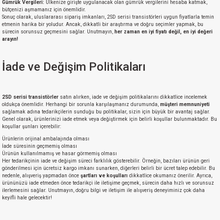
Gümrük Vergileri:
Ülkenize girişte uygulanacak olan gümrük vergilerini hesaba katmak,
bütçenizi aşmamanız için önemlidir.
Sonuç olarak, uluslararası sipariş imkanları, 2SD serisi transistörleri uygun fiyatlarla temin
etmenin harika bir yoludur. Ancak, dikkatli bir araştırma ve doğru seçimler yapmak, bu
sürecin sorunsuz geçmesini sağlar. Unutmayın,
her zaman en iyi fiyatı değil, en iyi değeri
arayın!
İade ve Değişim Politikaları
2SD serisi transistörler
satın alırken, iade ve değişim politikalarını dikkatlice incelemek
oldukça önemlidir. Herhangi bir sorunla karşılaşmanız durumunda,
müşteri memnuniyeti
sağlamak adına tedarikçilerin sunduğu bu politikalar, sizin için büyük bir avantaj sağlar.
Genel olarak, ürünlerinizi iade etmek veya değiştirmek için belirli koşullar bulunmaktadır. Bu
koşullar şunları içerebilir:
Ürünlerin orijinal ambalajında olması
İade süresinin geçmemiş olması
Ürünün kullanılmamış ve hasar görmemiş olması
Her tedarikçinin iade ve değişim süreci farklılık gösterebilir. Örneğin, bazıları ürünün geri
gönderilmesi için ücretsiz kargo imkanı sunarken, diğerleri belirli bir ücret talep edebilir. Bu
nedenle, alışveriş yapmadan önce
şartları ve koşulları
dikkatlice okumanız önerilir. Ayrıca,
ürününüzü iade etmeden önce tedarikçi ile iletişime geçmek, sürecin daha hızlı ve sorunsuz
ilerlemesini sağlar. Unutmayın, doğru bilgi ve iletişim ile alışveriş deneyiminiz çok daha
keyifli hale gelecektir!