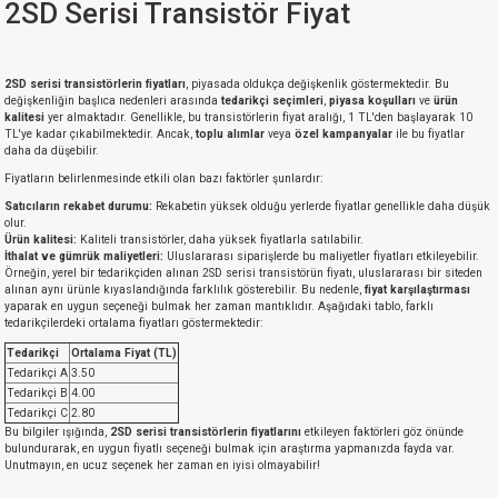
2SD Serisi Transistör Fiyat
2SD serisi transistörlerin fiyatları
, piyasada oldukça değişkenlik göstermektedir. Bu
değişkenliğin başlıca nedenleri arasında
tedarikçi seçimleri
,
piyasa koşulları
ve
ürün
kalitesi
yer almaktadır. Genellikle, bu transistörlerin fiyat aralığı, 1 TL'den başlayarak 10
TL'ye kadar çıkabilmektedir. Ancak,
toplu alımlar
veya
özel kampanyalar
ile bu fiyatlar
daha da düşebilir.
Fiyatların belirlenmesinde etkili olan bazı faktörler şunlardır:
Satıcıların rekabet durumu:
Rekabetin yüksek olduğu yerlerde fiyatlar genellikle daha düşük
olur.
Ürün kalitesi:
Kaliteli transistörler, daha yüksek fiyatlarla satılabilir.
İthalat ve gümrük maliyetleri:
Uluslararası siparişlerde bu maliyetler fiyatları etkileyebilir.
Örneğin, yerel bir tedarikçiden alınan 2SD serisi transistörün fiyatı, uluslararası bir siteden
alınan aynı ürünle kıyaslandığında farklılık gösterebilir. Bu nedenle,
fiyat karşılaştırması
yaparak en uygun seçeneği bulmak her zaman mantıklıdır. Aşağıdaki tablo, farklı
tedarikçilerdeki ortalama fiyatları göstermektedir:
Tedarikçi
Ortalama Fiyat (TL)
Tedarikçi A
3.50
Tedarikçi B
4.00
Tedarikçi C
2.80
Bu bilgiler ışığında,
2SD serisi transistörlerin fiyatlarını
etkileyen faktörleri göz önünde
bulundurarak, en uygun fiyatlı seçeneği bulmak için araştırma yapmanızda fayda var.
Unutmayın, en ucuz seçenek her zaman en iyisi olmayabilir!