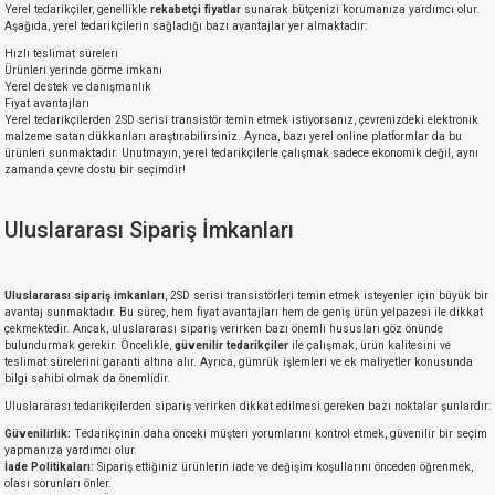
Yerel tedarikçiler, genellikle
rekabetçi fiyatlar
sunarak bütçenizi korumanıza yardımcı olur.
Aşağıda, yerel tedarikçilerin sağladığı bazı avantajlar yer almaktadır:
Hızlı teslimat süreleri
Ürünleri yerinde görme imkanı
Yerel destek ve danışmanlık
Fiyat avantajları
Yerel tedarikçilerden 2SD serisi transistör temin etmek istiyorsanız, çevrenizdeki elektronik
malzeme satan dükkanları araştırabilirsiniz. Ayrıca, bazı yerel online platformlar da bu
ürünleri sunmaktadır. Unutmayın, yerel tedarikçilerle çalışmak sadece ekonomik değil, aynı
zamanda çevre dostu bir seçimdir!
Uluslararası Sipariş İmkanları
Uluslararası sipariş imkanları
, 2SD serisi transistörleri temin etmek isteyenler için büyük bir
avantaj sunmaktadır. Bu süreç, hem fiyat avantajları hem de geniş ürün yelpazesi ile dikkat
çekmektedir. Ancak, uluslararası sipariş verirken bazı önemli hususları göz önünde
bulundurmak gerekir. Öncelikle,
güvenilir tedarikçiler
ile çalışmak, ürün kalitesini ve
teslimat sürelerini garanti altına alır. Ayrıca, gümrük işlemleri ve ek maliyetler konusunda
bilgi sahibi olmak da önemlidir.
Uluslararası tedarikçilerden sipariş verirken dikkat edilmesi gereken bazı noktalar şunlardır:
Güvenilirlik:
Tedarikçinin daha önceki müşteri yorumlarını kontrol etmek, güvenilir bir seçim
yapmanıza yardımcı olur.
İade Politikaları:
Sipariş ettiğiniz ürünlerin iade ve değişim koşullarını önceden öğrenmek,
olası sorunları önler.