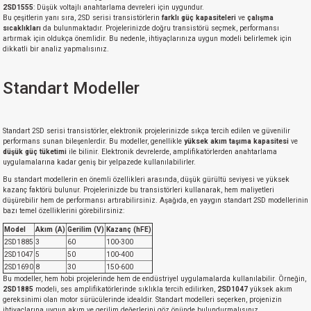
2SD1555
: Düşük voltajlı anahtarlama devreleri için uygundur.
Bu çeşitlerin yanı sıra, 2SD serisi transistörlerin
farklı güç kapasiteleri
ve
çalışma
sıcaklıkları
da bulunmaktadır. Projelerinizde doğru transistörü seçmek, performansı
artırmak için oldukça önemlidir. Bu nedenle, ihtiyaçlarınıza uygun modeli belirlemek için
dikkatli bir analiz yapmalısınız.
Standart Modeller
Standart 2SD serisi transistörler, elektronik projelerinizde sıkça tercih edilen ve güvenilir
performans sunan bileşenlerdir. Bu modeller, genellikle
yüksek akım taşıma kapasitesi
ve
düşük güç tüketimi
ile bilinir. Elektronik devrelerde, amplifikatörlerden anahtarlama
uygulamalarına kadar geniş bir yelpazede kullanılabilirler.
Bu standart modellerin en önemli özellikleri arasında, düşük gürültü seviyesi ve yüksek
kazanç faktörü bulunur. Projelerinizde bu transistörleri kullanarak, hem maliyetleri
düşürebilir hem de performansı artırabilirsiniz. Aşağıda, en yaygın standart 2SD modellerinin
bazı temel özelliklerini görebilirsiniz:
Model
Akım (A)
Gerilim (V)
Kazanç (hFE)
2SD1885
3
60
100-300
2SD1047
5
50
100-400
2SD1690
8
30
150-600
Bu modeller, hem hobi projelerinde hem de endüstriyel uygulamalarda kullanılabilir. Örneğin,
2SD1885
modeli, ses amplifikatörlerinde sıklıkla tercih edilirken,
2SD1047
yüksek akım
gereksinimi olan motor sürücülerinde idealdir. Standart modelleri seçerken, projenizin
ihtiyaçlarına uygun akım ve gerilim değerlerini göz önünde bulundurmalısınız.