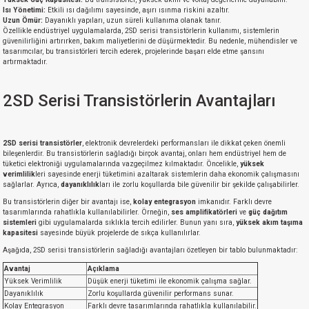
Isı Yönetimi:
Etkili ısı dağılımı sayesinde, aşırı ısınma riskini azaltır.
Uzun Ömür:
Dayanıklı yapıları, uzun süreli kullanıma olanak tanır.
Özellikle endüstriyel uygulamalarda, 2SD serisi transistörlerin kullanımı, sistemlerin
güvenilirliğini artırırken, bakım maliyetlerini de düşürmektedir. Bu nedenle, mühendisler ve
tasarımcılar, bu transistörleri tercih ederek, projelerinde başarı elde etme şansını
artırmaktadır.
2SD Serisi Transistörlerin Avantajları
2SD serisi transistörler
, elektronik devrelerdeki performansları ile dikkat çeken önemli
bileşenlerdir. Bu transistörlerin sağladığı birçok avantaj, onları hem endüstriyel hem de
tüketici elektroniği uygulamalarında vazgeçilmez kılmaktadır. Öncelikle,
yüksek
verimlilik
leri sayesinde enerji tüketimini azaltarak sistemlerin daha ekonomik çalışmasını
sağlarlar. Ayrıca,
dayanıklılık
ları ile zorlu koşullarda bile güvenilir bir şekilde çalışabilirler.
Bu transistörlerin diğer bir avantajı ise,
kolay entegrasyon
imkanıdır. Farklı devre
tasarımlarında rahatlıkla kullanılabilirler. Örneğin,
ses amplifikatörleri
ve
güç dağıtım
sistemleri
gibi uygulamalarda sıklıkla tercih edilirler. Bunun yanı sıra,
yüksek akım taşıma
kapasitesi
sayesinde büyük projelerde de sıkça kullanılırlar.
Aşağıda, 2SD serisi transistörlerin sağladığı avantajları özetleyen bir tablo bulunmaktadır:
Avantaj
Açıklama
Yüksek Verimlilik
Düşük enerji tüketimi ile ekonomik çalışma sağlar.
Dayanıklılık
Zorlu koşullarda güvenilir performans sunar.
Kolay Entegrasyon
Farklı devre tasarımlarında rahatlıkla kullanılabilir.