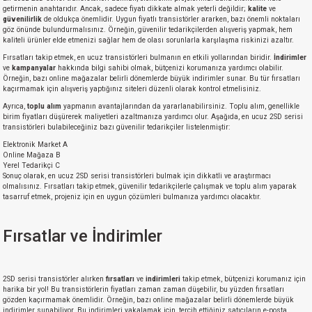
getirmenin anahtarıdır. Ancak, sadece fiyatı dikkate almak yeterli değildir;
kalite
ve
güvenilirlik
de oldukça önemlidir. Uygun fiyatlı transistörler ararken, bazı önemli noktaları
göz önünde bulundurmalısınız. Örneğin, güvenilir tedarikçilerden alışveriş yapmak, hem
kaliteli ürünler elde etmenizi sağlar hem de olası sorunlarla karşılaşma riskinizi azaltır.
Fırsatları takip etmek, en ucuz transistörleri bulmanın en etkili yollarından biridir.
İndirimler
ve
kampanyalar
hakkında bilgi sahibi olmak, bütçenizi korumanıza yardımcı olabilir.
Örneğin, bazı online mağazalar belirli dönemlerde büyük indirimler sunar. Bu tür fırsatları
kaçırmamak için alışveriş yaptığınız siteleri düzenli olarak kontrol etmelisiniz.
Ayrıca,
toplu alım
yapmanın avantajlarından da yararlanabilirsiniz. Toplu alım, genellikle
birim fiyatları düşürerek maliyetleri azaltmanıza yardımcı olur. Aşağıda, en ucuz 2SD serisi
transistörleri bulabileceğiniz bazı güvenilir tedarikçiler listelenmiştir:
Elektronik Market A
Online Mağaza B
Yerel Tedarikçi C
Sonuç olarak, en ucuz 2SD serisi transistörleri bulmak için dikkatli ve araştırmacı
olmalısınız. Fırsatları takip etmek, güvenilir tedarikçilerle çalışmak ve toplu alım yaparak
tasarruf etmek, projeniz için en uygun çözümleri bulmanıza yardımcı olacaktır.
Fırsatlar ve İndirimler
2SD serisi transistörler alırken
fırsatları
ve
indirimleri
takip etmek, bütçenizi korumanız için
harika bir yol! Bu transistörlerin fiyatları zaman zaman düşebilir, bu yüzden fırsatları
gözden kaçırmamak önemlidir. Örneğin, bazı online mağazalar belirli dönemlerde büyük
indirimler sunabiliyor. Bu indirimleri yakalamak için, tercih ettiğiniz satıcıların e-posta