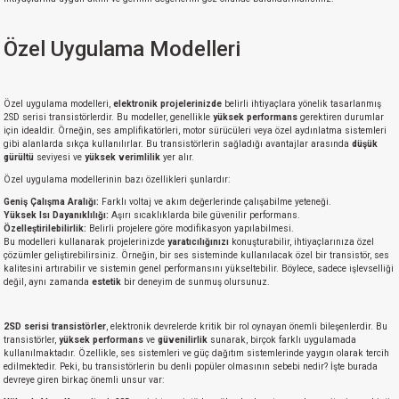
Özel Uygulama Modelleri
Özel uygulama modelleri,
elektronik projelerinizde
belirli ihtiyaçlara yönelik tasarlanmış
2SD serisi transistörlerdir. Bu modeller, genellikle
yüksek performans
gerektiren durumlar
için idealdir. Örneğin, ses amplifikatörleri, motor sürücüleri veya özel aydınlatma sistemleri
gibi alanlarda sıkça kullanılırlar. Bu transistörlerin sağladığı avantajlar arasında
düşük
gürültü
seviyesi ve
yüksek verimlilik
yer alır.
Özel uygulama modellerinin bazı özellikleri şunlardır:
Geniş Çalışma Aralığı:
Farklı voltaj ve akım değerlerinde çalışabilme yeteneği.
Yüksek Isı Dayanıklılığı:
Aşırı sıcaklıklarda bile güvenilir performans.
Özelleştirilebilirlik:
Belirli projelere göre modifikasyon yapılabilmesi.
Bu modelleri kullanarak projelerinizde
yaratıcılığınızı
konuşturabilir, ihtiyaçlarınıza özel
çözümler geliştirebilirsiniz. Örneğin, bir ses sisteminde kullanılacak özel bir transistör, ses
kalitesini artırabilir ve sistemin genel performansını yükseltebilir. Böylece, sadece işlevselliği
değil, aynı zamanda
estetik
bir deneyim de sunmuş olursunuz.
2SD serisi transistörler
, elektronik devrelerde kritik bir rol oynayan önemli bileşenlerdir. Bu
transistörler,
yüksek performans
ve
güvenilirlik
sunarak, birçok farklı uygulamada
kullanılmaktadır. Özellikle, ses sistemleri ve güç dağıtım sistemlerinde yaygın olarak tercih
edilmektedir. Peki, bu transistörlerin bu denli popüler olmasının sebebi nedir? İşte burada
devreye giren birkaç önemli unsur var: