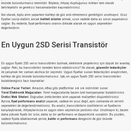
önünde bulundurmanız önemlidir. Böylece, ihtiyaç duyduğunuz miktarı tam olarak
belirleyebilir ve gereksiz harcamalardan kaçınabilirsiniz.
Son olarak, toplu alım yaparken kaliteyi de göz ardı etmemeniz gerektiğini unutmayın. Ucuz
fiyatlar cazip olabilir, ancak
kaliteli ürünler
almak, uzun vadede daha az sorun yaşamanızı
sağlar. Bu nedenle, fiyat-performans oranını dikkate alarak en uygun seçenekleri
değerlendirin.
En Uygun 2SD Serisi Transistör
En uygun fiyatlı 2SD serisi transistörleri bulmak, elektronik projeleriniz için büyük bir avantaj
sağlar. Peki, bu transistörleri nereden temin edebilirsiniz? İlk olarak,
güvenilir tedarikçiler
ile çalışmak her zaman akıllıca bir seçimdir. Uygun fiyatlar sunan tedarikçileri araştırırken,
kaliteyi de göz önünde bulundurmalısınız. İşte, en uygun fiyatlı 2SD serisi transistörleri
bulabileceğiniz bazı kaynaklar:
Online Pazar Yerleri:
Amazon, eBay gibi platformlar sık sık indirimler sunar.
Yerel Elektronik Mağazaları:
Yerel mağazalarda bazen özel kampanyalar bulabilirsiniz.
Üretici Web Siteleri:
Doğrudan üreticilerden alım yaparak maliyetleri düşürebilirsiniz.
Ayrıca,
fiyat performans analizi
yaparak, sadece en ucuz değil, aynı zamanda en verimli
seçenekleri de değerlendirmelisiniz. Bu analiz, transistörlerin özelliklerini ve fiyatlarını
karşılaştırarak, ihtiyaçlarınıza en uygun olanı seçmenize yardımcı olur. Unutmayın ki, bazen
daha yüksek fiyatlı bir ürün, daha iyi bir performans ve dayanıklılık sunabilir. Bu yüzden,
sadece fiyata odaklanmak yerine,
kalite
ve
performans
dengesini de göz önünde
bulundurmalısınız.