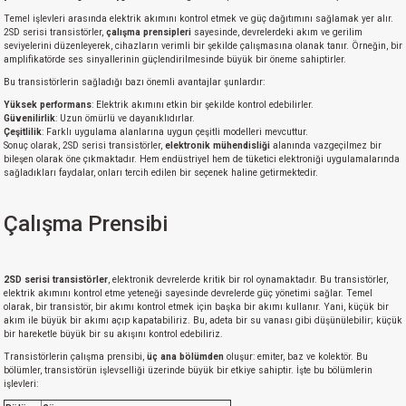
Temel işlevleri arasında elektrik akımını kontrol etmek ve güç dağıtımını sağlamak yer alır.
2SD serisi transistörler,
çalışma prensipleri
sayesinde, devrelerdeki akım ve gerilim
seviyelerini düzenleyerek, cihazların verimli bir şekilde çalışmasına olanak tanır. Örneğin, bir
amplifikatörde ses sinyallerinin güçlendirilmesinde büyük bir öneme sahiptirler.
Bu transistörlerin sağladığı bazı önemli avantajlar şunlardır:
Yüksek performans
: Elektrik akımını etkin bir şekilde kontrol edebilirler.
Güvenilirlik
: Uzun ömürlü ve dayanıklıdırlar.
Çeşitlilik
: Farklı uygulama alanlarına uygun çeşitli modelleri mevcuttur.
Sonuç olarak, 2SD serisi transistörler,
elektronik mühendisliği
alanında vazgeçilmez bir
bileşen olarak öne çıkmaktadır. Hem endüstriyel hem de tüketici elektroniği uygulamalarında
sağladıkları faydalar, onları tercih edilen bir seçenek haline getirmektedir.
Çalışma Prensibi
2SD serisi transistörler
, elektronik devrelerde kritik bir rol oynamaktadır. Bu transistörler,
elektrik akımını kontrol etme yeteneği sayesinde devrelerde güç yönetimi sağlar. Temel
olarak, bir transistör, bir akımı kontrol etmek için başka bir akımı kullanır. Yani, küçük bir
akım ile büyük bir akımı açıp kapatabiliriz. Bu, adeta bir su vanası gibi düşünülebilir; küçük
bir hareketle büyük bir su akışını kontrol edebiliriz.
Transistörlerin çalışma prensibi,
üç ana bölümden
oluşur: emiter, baz ve kolektör. Bu
bölümler, transistörün işlevselliği üzerinde büyük bir etkiye sahiptir. İşte bu bölümlerin
işlevleri: