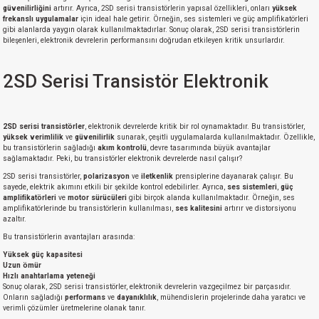
güvenilirliğini
artırır. Ayrıca, 2SD serisi transistörlerin yapısal özellikleri, onları
yüksek
frekanslı uygulamalar
için ideal hale getirir. Örneğin, ses sistemleri ve güç amplifikatörleri
gibi alanlarda yaygın olarak kullanılmaktadırlar. Sonuç olarak, 2SD serisi transistörlerin
bileşenleri, elektronik devrelerin performansını doğrudan etkileyen kritik unsurlardır.
2SD Serisi Transistör Elektronik
2SD serisi transistörler
, elektronik devrelerde kritik bir rol oynamaktadır. Bu transistörler,
yüksek verimlilik
ve
güvenilirlik
sunarak, çeşitli uygulamalarda kullanılmaktadır. Özellikle,
bu transistörlerin sağladığı
akım kontrolü
, devre tasarımında büyük avantajlar
sağlamaktadır. Peki, bu transistörler elektronik devrelerde nasıl çalışır?
2SD serisi transistörler,
polarizasyon
ve
iletkenlik
prensiplerine dayanarak çalışır. Bu
sayede, elektrik akımını etkili bir şekilde kontrol edebilirler. Ayrıca,
ses sistemleri
,
güç
amplifikatörleri
ve
motor sürücüleri
gibi birçok alanda kullanılmaktadır. Örneğin, ses
amplifikatörlerinde bu transistörlerin kullanılması,
ses kalitesini
artırır ve distorsiyonu
azaltır.
Bu transistörlerin avantajları arasında:
Yüksek güç kapasitesi
Uzun ömür
Hızlı anahtarlama yeteneği
Sonuç olarak, 2SD serisi transistörler, elektronik devrelerin vazgeçilmez bir parçasıdır.
Onların sağladığı
performans
ve
dayanıklılık
, mühendislerin projelerinde daha yaratıcı ve
verimli çözümler üretmelerine olanak tanır.