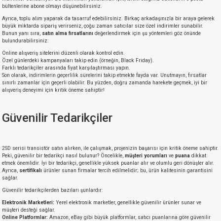
bültenlerine abone olmayı düşünebilirsiniz.
Ayrıca, toplu alım yaparak da tasarruf edebilirsiniz. Birkaç arkadaşınızla bir araya gelerek
büyük miktarda sipariş verirseniz, çoğu zaman satıcılar size özel indirimler sunabilir.
Bunun yanı sıra,
satın alma fırsatlarını
değerlendirmek için şu yöntemleri göz önünde
bulundurabilirsiniz:
Online alışveriş sitelerini düzenli olarak kontrol edin.
Özel günlerdeki kampanyaları takip edin (örneğin, Black Friday).
Farklı tedarikçiler arasında fiyat karşılaştırması yapın.
Son olarak, indirimlerin geçerlilik sürelerini takip etmekte fayda var. Unutmayın, fırsatlar
sınırlı zamanlar için geçerli olabilir. Bu yüzden, doğru zamanda harekete geçmek, iyi bir
alışveriş deneyimi için kritik öneme sahiptir!
Güvenilir Tedarikçiler
2SD serisi transistör satın alırken, ile çalışmak, projenizin başarısı için kritik öneme sahiptir.
Peki, güvenilir bir tedarikçi nasıl bulunur? Öncelikle,
müşteri yorumları
ve
puana
dikkat
etmek önemlidir. İyi bir tedarikçi, genellikle yüksek puanlar alır ve olumlu geri dönüşler alır.
Ayrıca,
sertifikalı
ürünler sunan firmalar tercih edilmelidir; bu, ürün kalitesinin garantisini
sağlar.
Güvenilir tedarikçilerden bazıları şunlardır:
Elektronik Marketleri:
Yerel elektronik marketler, genellikle güvenilir ürünler sunar ve
müşteri desteği sağlar.
Online Platformlar:
Amazon, eBay gibi büyük platformlar, satıcı puanlarına göre güvenilir