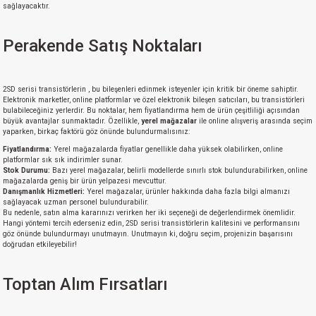
sağlayacaktır.
Perakende Satış Noktaları
2SD serisi transistörlerin , bu bileşenleri edinmek isteyenler için kritik bir öneme sahiptir.
Elektronik marketler, online platformlar ve özel elektronik bileşen satıcıları, bu transistörleri
bulabileceğiniz yerlerdir. Bu noktalar, hem fiyatlandırma hem de ürün çeşitliliği açısından
büyük avantajlar sunmaktadır. Özellikle,
yerel mağazalar
ile online alışveriş arasında seçim
yaparken, birkaç faktörü göz önünde bulundurmalısınız:
Fiyatlandırma:
Yerel mağazalarda fiyatlar genellikle daha yüksek olabilirken, online
platformlar sık sık indirimler sunar.
Stok Durumu:
Bazı yerel mağazalar, belirli modellerde sınırlı stok bulundurabilirken, online
mağazalarda geniş bir ürün yelpazesi mevcuttur.
Danışmanlık Hizmetleri:
Yerel mağazalar, ürünler hakkında daha fazla bilgi almanızı
sağlayacak uzman personel bulundurabilir.
Bu nedenle, satın alma kararınızı verirken her iki seçeneği de değerlendirmek önemlidir.
Hangi yöntemi tercih ederseniz edin, 2SD serisi transistörlerin kalitesini ve performansını
göz önünde bulundurmayı unutmayın. Unutmayın ki, doğru seçim, projenizin başarısını
doğrudan etkileyebilir!
Toptan Alım Fırsatları