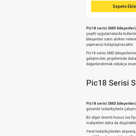
Sepete Ekle
Pic18 serisi SMD bileşenleri
çeşitli uygulamalarda kullanıl
bileşenleri satın alırken neler
yapmanızı kolaylaştıracaktır.
Pic18 serisi SMD bileşenlerin
geliştiriciler, projelerinde d
değerlendirmek oldukça önemli
Pic18 Serisi 
Pic18 serisi SMD bileşenleri
güvenilir tedarikçilerle çalış
Bir diğer önemli husus ise fiy
maliyetleri daha da düşürebili
Yerel tedarikçilerden alışver