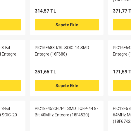
314,57 TL
371,77 
Sepete Ekle
8-Bit
PIC16F688-I/SL SOIC-14 SMD
PIC16F64
i Entegre
Entegre (16F688)
Entegre 
251,66 TL
171,59 
Sepete Ekle
8-Bit
PIC18F4520-I/PT SMD TQFP-44 8-
PIC18F67
i SOIC-20
Bit 40MHz Entegre (18F4520)
64MHz Mik
(18F67K2