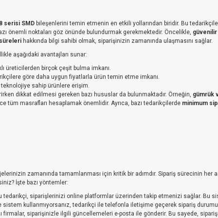
8 serisi SMD
bileşenlerini temin etmenin en etkili yollarından biridir. Bu tedarikçil
 bazı önemli noktaları göz önünde bulundurmak gerekmektedir. Öncelikle,
güvenilir
süreleri
hakkında bilgi sahibi olmak, siparişinizin zamanında ulaşmasını sağlar.
likle aşağıdaki avantajları sunar:
lı üreticilerden birçok çeşit bulma imkanı.
rikçilere göre daha uygun fiyatlarla ürün temin etme imkanı.
teknolojiye sahip ürünlere erişim.
erirken dikkat edilmesi gereken bazı hususlar da bulunmaktadır. Örneğin,
gümrük v
ce tüm masrafları hesaplamak önemlidir. Ayrıca, bazı tedarikçilerde
minimum sipa
rojelerinizin zamanında tamamlanması için kritik bir adımdır. Sipariş sürecinin he
rsiniz? İşte bazı yöntemler:
tedarikçi, siparişlerinizi online platformlar üzerinden takip etmenizi sağlar. Bu sist
 sistem kullanmıyorsanız, tedarikçi ile telefonla iletişime geçerek sipariş durumu
 firmalar, siparişinizle ilgili güncellemeleri e-posta ile gönderir. Bu sayede, sipariş