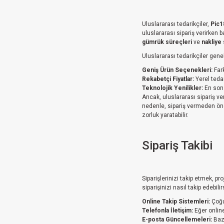
Uluslararası tedarikçiler,
Pic1
uluslararası sipariş verirken
gümrük süreçleri
ve
nakliye 
Uluslararası tedarikçiler genel
Geniş Ürün Seçenekleri:
Fark
Rekabetçi Fiyatlar:
Yerel teda
Teknolojik Yenilikler:
En son 
Ancak, uluslararası sipariş v
nedenle, sipariş vermeden ön
zorluk yaratabilir.
Sipariş Takibi
Siparişlerinizi takip etmek, p
siparişinizi nasıl takip edebili
Online Takip Sistemleri:
Çoğu 
Telefonla İletişim:
Eğer online
E-posta Güncellemeleri:
Bazı