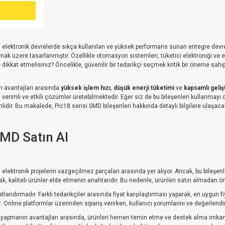
, elektronik devrelerde sıkça kullanılan ve yüksek performans sunan entegre devrel
mak üzere tasarlanmıştır. Özellikle otomasyon sistemleri, tüketici elektroniği ve en
e dikkat etmelisiniz? Öncelikle, güvenilir bir tedarikçi seçmek kritik bir öneme sahi
in avantajları arasında
yüksek işlem hızı
,
düşük enerji tüketimi
ve
kapsamlı geliş
aha verimli ve etkili çözümler üretebilmektedir. Eğer siz de bu bileşenleri kullanma
dir. Bu makalede, Pic18 serisi SMD bileşenleri hakkında detaylı bilgilere ulaşacak
SMD Satın Al
, elektronik projelerin vazgeçilmez parçaları arasında yer alıyor. Ancak, bu bileşen
mak, kaliteli ürünler elde etmenin anahtarıdır. Bu nedenle, ürünleri satın almadan 
atlandırmadır. Farklı tedarikçiler arasında fiyat karşılaştırması yaparak, en uygun 
r. Online platformlar üzerinden sipariş verirken, kullanıcı yorumlarını ve değerlend
iş yapmanın avantajları arasında, ürünleri hemen temin etme ve destek alma imkanı