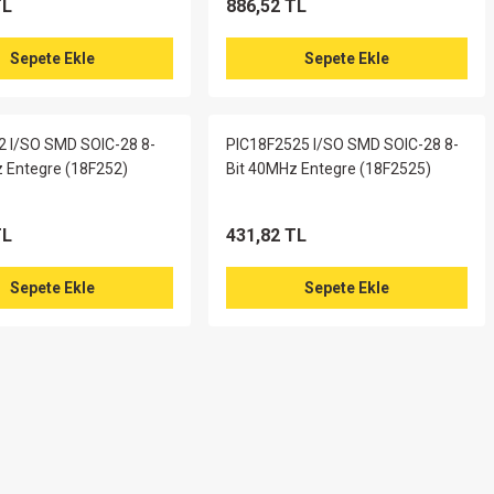
TL
886,52 TL
Sepete Ekle
Sepete Ekle
2 I/SO SMD SOIC-28 8-
PIC18F2525 I/SO SMD SOIC-28 8-
 Entegre (18F252)
Bit 40MHz Entegre (18F2525)
TL
431,82 TL
Sepete Ekle
Sepete Ekle