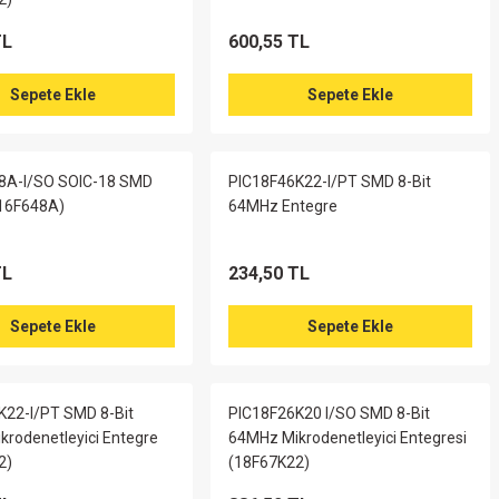
TL
600,55 TL
Sepete Ekle
Sepete Ekle
8A-I/SO SOIC-18 SMD
PIC18F46K22-I/PT SMD 8-Bit
(16F648A)
64MHz Entegre
TL
234,50 TL
Sepete Ekle
Sepete Ekle
K22-I/PT SMD 8-Bit
PIC18F26K20 I/SO SMD 8-Bit
rodenetleyici Entegre
64MHz Mikrodenetleyici Entegresi
2)
(18F67K22)