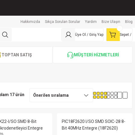
Hakkımızda
Sıkça Sorulan Sorular
Yardım
Bize Ulaşın
Blog
Üye Ol / Giriş Yap
Sepet /
TOPTAN SATIŞ
MÜŞTERİ HİZMETLERİ
plam 17 ürün
K22-I/SO SMD 8-Bit
PIC18F2620 I/SO SMD SOIC-28 8-
rodenetleyici Entegre
Bit 40MHz Entegre (18F2620)
2)