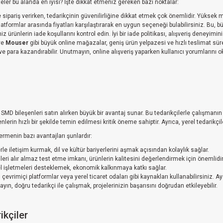
siteler bu alanda en iyisi? İşte dikkat etmeniz gereken bazı noktalar:
 sipariş verirken, tedarikçinin güvenilirliğine dikkat etmek çok önemlidir. Yüksek mü
latformlar arasında fiyatları karşılaştırarak en uygun seçeneği bulabilirsiniz. Bu, 
niz ürünlerin iade koşullarını kontrol edin. İyi bir iade politikası, alışveriş deneyimin
ve
Mouser
gibi büyük online mağazalar, geniş ürün yelpazesi ve hızlı teslimat sürele
 para kazandırabilir. Unutmayın, online alışveriş yaparken kullanıcı yorumlarını 
i SMD bileşenleri satın alırken büyük bir avantaj sunar. Bu tedarikçilerle çalışmanı
şenlerin hızlı bir şekilde temin edilmesi kritik öneme sahiptir. Ayrıca, yerel tedarikç
ermenin bazı avantajları şunlardır:
rle iletişim kurmak, dil ve kültür bariyerlerini aşmak açısından kolaylık sağlar.
eri alır almaz test etme imkanı, ürünlerin kalitesini değerlendirmek için önemlidir
l işletmeleri desteklemek, ekonomik kalkınmaya katkı sağlar.
, çevrimiçi platformlar veya yerel ticaret odaları gibi kaynakları kullanabilirsiniz. A
ın, doğru tedarikçi ile çalışmak, projelerinizin başarısını doğrudan etkileyebilir.
ikçiler