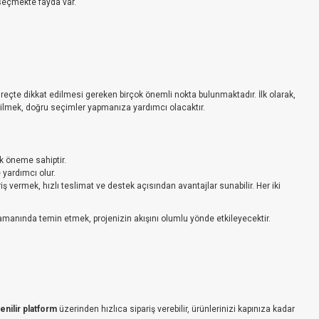
ı seçmekte fayda var.
süreçte dikkat edilmesi gereken birçok önemli nokta bulunmaktadır. İlk olarak,
u bilmek, doğru seçimler yapmanıza yardımcı olacaktır.
ik öneme sahiptir.
 yardımcı olur.
iş vermek, hızlı teslimat ve destek açısından avantajlar sunabilir. Her iki
 zamanında temin etmek, projenizin akışını olumlu yönde etkileyecektir.
enilir platform
üzerinden hızlıca sipariş verebilir, ürünlerinizi kapınıza kadar