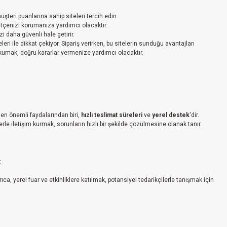
şteri puanlarına sahip siteleri tercih edin.
bütçenizi korumanıza yardımcı olacaktır.
izi daha güvenli hale getirir.
ri ile dikkat çekiyor. Sipariş verirken, bu sitelerin sunduğu avantajları
okumak, doğru kararlar vermenize yardımcı olacaktır.
n en önemli faydalarından biri,
hızlı teslimat süreleri
ve
yerel destek
'dir.
ilerle iletişim kurmak, sorunların hızlı bir şekilde çözülmesine olanak tanır.
.
yrıca, yerel fuar ve etkinliklere katılmak, potansiyel tedarikçilerle tanışmak için