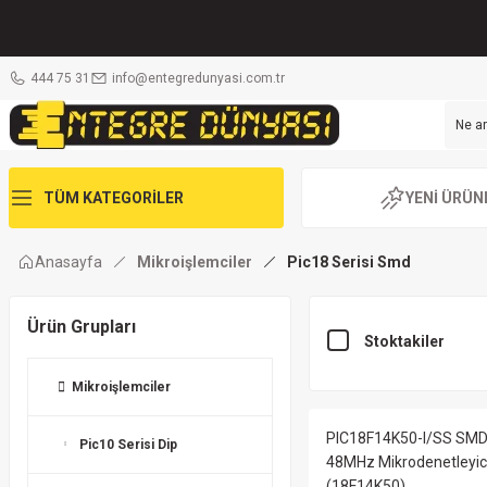
444 75 31
info@entegredunyasi.com.tr
TÜM KATEGORİLER
YENİ ÜRÜN
Anasayfa
Mikroişlemciler
Pic18 Serisi Smd
Ürün Grupları
Stoktakiler
Mikroişlemciler
PIC18F14K50-I/SS SMD 
Pic10 Serisi Dip
48MHz Mikrodenetleyic
(18F14K50)