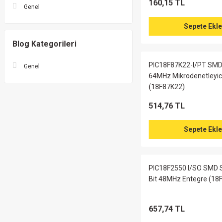
160,15 TL
Genel
Sepete Ekle
Blog Kategorileri
PIC18F87K22-I/PT SMD 
Genel
64MHz Mikrodenetleyic
(18F87K22)
514,76 TL
Sepete Ekle
PIC18F2550 I/SO SMD S
Bit 48MHz Entegre (18
657,74 TL