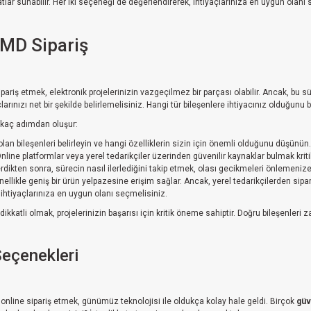
yatlar sunabilir. Her iki seçeneği de değerlendirerek, ihtiyaçlarınıza en uygun olan
SMD Sipariş
ipariş etmek, elektronik projelerinizin vazgeçilmez bir parçası olabilir. Ancak, bu 
arınızı net bir şekilde belirlemelisiniz. Hangi tür bileşenlere ihtiyacınız olduğun
birkaç adımdan oluşur:
olan bileşenleri belirleyin ve hangi özelliklerin sizin için önemli olduğunu düşünün.
nline platformlar veya yerel tedarikçiler üzerinden güvenilir kaynaklar bulmak krit
erdikten sonra, sürecin nasıl ilerlediğini takip etmek, olası gecikmeleri önlemenize
nellikle geniş bir ürün yelpazesine erişim sağlar. Ancak, yerel tedarikçilerden sipar
ihtiyaçlarınıza en uygun olanı seçmelisiniz.
ikkatli olmak, projelerinizin başarısı için kritik öneme sahiptir. Doğru bileşenleri
Seçenekleri
 online sipariş etmek, günümüz teknolojisi ile oldukça kolay hale geldi. Birçok
güv