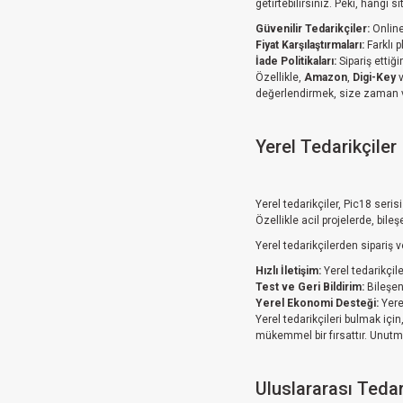
getirtebilirsiniz. Peki, hangi 
Güvenilir Tedarikçiler:
Online
Fiyat Karşılaştırmaları:
Farklı p
İade Politikaları:
Sipariş ettiği
Özellikle,
Amazon
,
Digi-Key
değerlendirmek, size zaman ve
Yerel Tedarikçiler
Yerel tedarikçiler, Pic18 seris
Özellikle acil projelerde, bile
Yerel tedarikçilerden sipariş v
Hızlı İletişim:
Yerel tedarikçile
Test ve Geri Bildirim:
Bileşenl
Yerel Ekonomi Desteği:
Yere
Yerel tedarikçileri bulmak için
mükemmel bir fırsattır. Unutmay
Uluslararası Tedar