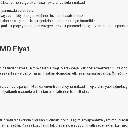
en dikkat etmeniz gereken bazı noktalar da bulunmaktadır:
 yanınızda bulundurun.
ni kaydedin, böylece gerektiğinde hızlıca ulaşabilirsiniz.
planlar oluşturun; bu, projenizin aksamaması için önemlidir.
başarılı bir proje yönetiminin vazgeçilmez bir parçasıdır. Doğru yöntemlerle siparişl
SMD Fiyat
in fiyatlandırması
, birçok faktöre bağlı olarak değişiklik göstermektedir. Bu faktö
lerin kalitesi ve performansı, fiyatları doğrudan etkileyen unsurlardandır. Örneğin,
i
arasında sipariş miktarı da önemli bir rol oynamaktadır. Toplu alım yapıldığında, 
fiyatlandırmasında etkili olan bazı kriterleri bulabilirsiniz:
D fiyatları
hakkında bilgi sahibi olmak, doğru seçimler yapmanıza yardımcı olacaktır.
tmenizi sağlar. Piyasa koşullarını takip ederek, en uygun fiyatlı seçenekleri bulm