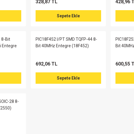
328,87 TL
428,96 
Sepete Ekle
8-Bit
PIC18F452 I/PT SMD TQFP-44 8-
PIC18F25
i Entegre
Bit 40MHz Entegre (18F452)
Bit 40MHz
692,06 TL
600,55 
Sepete Ekle
OIC-28 8-
F2550)