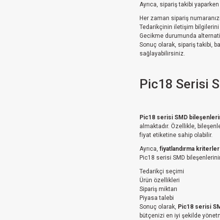
Ayrıca, sipariş takibi yapark
Her zaman sipariş numaranızı
Tedarikçinin iletişim bilgileri
Gecikme durumunda alternatif 
Sonuç olarak, sipariş takibi, 
sağlayabilirsiniz.
Pic18 Serisi 
Pic18 serisi SMD bileşenlerin
almaktadır. Özellikle, bileşen
fiyat etiketine sahip olabilir.
Ayrıca,
fiyatlandırma kriterler
Pic18 serisi SMD bileşenlerinin 
Tedarikçi seçimi
Ürün özellikleri
Sipariş miktarı
Piyasa talebi
Sonuç olarak,
Pic18 serisi SM
bütçenizi en iyi şekilde yöne