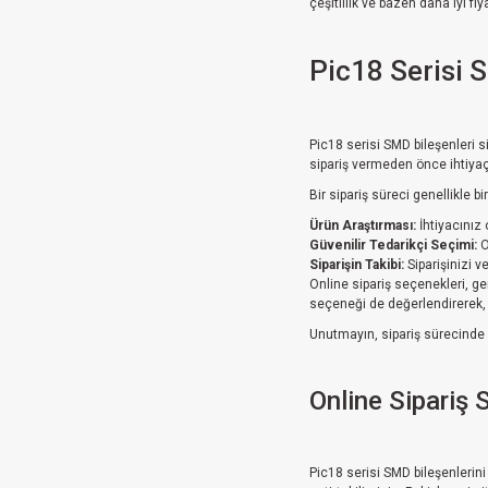
çeşitlilik ve bazen daha iyi fi
Pic18 Serisi 
Pic18 serisi SMD bileşenleri s
sipariş vermeden önce ihtiyaçl
Bir sipariş süreci genellikle 
Ürün Araştırması:
İhtiyacınız 
Güvenilir Tedarikçi Seçimi:
O
Siparişin Takibi:
Siparişinizi v
Online sipariş seçenekleri, ge
seçeneği de değerlendirerek, 
Unutmayın, sipariş sürecinde d
Online Sipariş 
Pic18 serisi SMD bileşenlerini