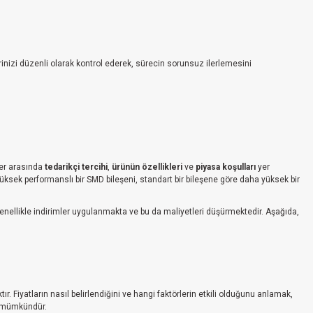
erinizi düzenli olarak kontrol ederek, sürecin sorunsuz ilerlemesini
rler arasında
tedarikçi tercihi
,
ürünün özellikleri
ve
piyasa koşulları
yer
 yüksek performanslı bir SMD bileşeni, standart bir bileşene göre daha yüksek bir
genellikle indirimler uygulanmakta ve bu da maliyetleri düşürmektedir. Aşağıda,
 Fiyatların nasıl belirlendiğini ve hangi faktörlerin etkili olduğunu anlamak,
ak mümkündür.