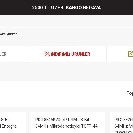
2500 TL ÜZERİ KARGO BEDAVA
LER
İNDİRİMLİ ÜRÜNLER
To
8-Bit
PIC18F45K20-I/PT SMD 8-Bit
PIC18F26
i Entegre
64MHz Mikrodenetleyici TQFP-44
64MHz Mik
(18F26K2