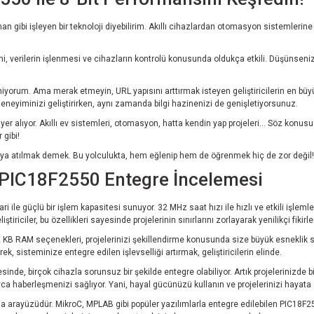
an gibi işleyen bir teknoloji diyebilirim. Akıllı cihazlardan otomasyon sistemlerin
ni, verilerin işlenmesi ve cihazların kontrolü konusunda oldukça etkili. Düşünsenize
um. Ama merak etmeyin, URL yapısını arttırmak isteyen geliştiricilerin en büyük
deneyiminizi geliştirirken, aynı zamanda bilgi hazinenizi de genişletiyorsunuz.
rak yer alıyor. Akıllı ev sistemleri, otomasyon, hatta kendin yap projeleri… Söz kon
 gibi!
eraya atılmak demek. Bu yolculukta, hem eğlenip hem de öğrenmek hiç de zor değil!
k: PIC18F2550 Entegre İncelemesi
ile güçlü bir işlem kapasitesi sunuyor. 32 MHz saat hızı ile hızlı ve etkili işlem
ştiriciler, bu özellikleri sayesinde projelerinin sınırlarını zorlayarak yenilikçi fikir
KB RAM seçenekleri, projelerinizi şekillendirme konusunda size büyük esneklik sa
sisteminize entegre edilen işlevselliği artırmak, geliştiricilerin elinde.
esinde, birçok cihazla sorunsuz bir şekilde entegre olabiliyor. Artık projelerinizde
layca haberleşmenizi sağlıyor. Yani, hayal gücünüzü kullanın ve projelerinizi hayata 
ama arayüzüdür. MikroC, MPLAB gibi popüler yazılımlarla entegre edilebilen PIC18F255