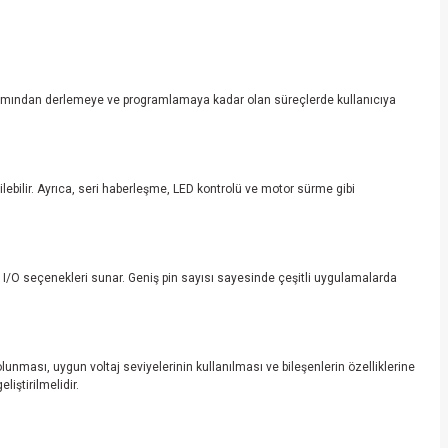
yazımından derlemeye ve programlamaya kadar olan süreçlerde kullanıcıya
ilebilir. Ayrıca, seri haberleşme, LED kontrolü ve motor sürme gibi
iş I/O seçenekleri sunar. Geniş pin sayısı sayesinde çeşitli uygulamalarda
unması, uygun voltaj seviyelerinin kullanılması ve bileşenlerin özelliklerine
iştirilmelidir.