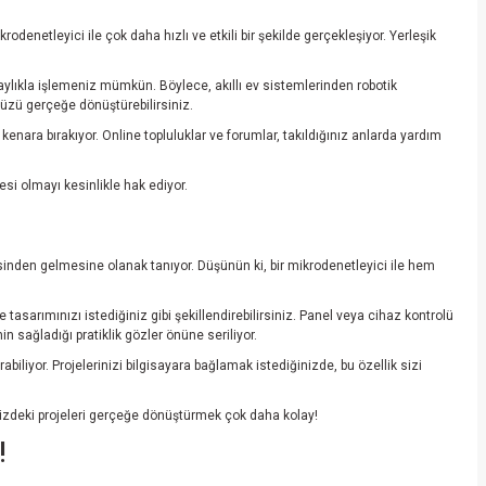
odenetleyici ile çok daha hızlı ve etkili bir şekilde gerçekleşiyor. Yerleşik
laylıkla işlemeniz mümkün. Böylece, akıllı ev sistemlerinden robotik
nüzü gerçeğe dönüştürebilirsiniz.
ara bırakıyor. Online topluluklar ve forumlar, takıldığınız anlarda yardım
si olmayı kesinlikle hak ediyor.
sinden gelmesine olanak tanıyor. Düşünün ki, bir mikrodenetleyici ile hem
 tasarımınızı istediğiniz gibi şekillendirebilirsiniz. Panel veya cihaz kontrolü
n sağladığı pratiklik gözler önüne seriliyor.
abiliyor. Projelerinizi bilgisayara bağlamak istediğinizde, bu özellik sizi
inizdeki projeleri gerçeğe dönüştürmek çok daha kolay!
!