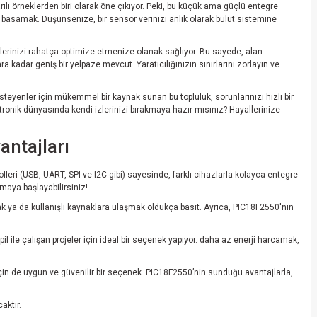
ılı örneklerden biri olarak öne çıkıyor. Peki, bu küçük ama güçlü entegre
r basamak. Düşünsenize, bir sensör verinizi anlık olarak bulut sistemine
elerinizi rahatça optimize etmenize olanak sağlıyor. Bu sayede, alan
ara kadar geniş bir yelpaze mevcut. Yaratıcılığınızın sınırlarını zorlayın ve
teyenler için mükemmel bir kaynak sunan bu topluluk, sorunlarınızı hızlı bir
ktronik dünyasında kendi izlerinizi bırakmaya hazır mısınız? Hayallerinize
antajları
leri (USB, UART, SPI ve I2C gibi) sayesinde, farklı cihazlarla kolayca entegre
şmaya başlayabilirsiniz!
mak ya da kullanışlı kaynaklara ulaşmak oldukça basit. Ayrıca, PIC18F2550'nın
pil ile çalışan projeler için ideal bir seçenek yapıyor. daha az enerji harcamak,
çin de uygun ve güvenilir bir seçenek. PIC18F2550’nin sunduğu avantajlarla,
aktır.