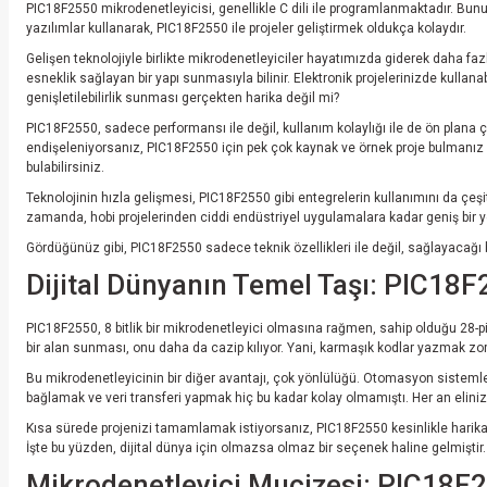
PIC18F2550 mikrodenetleyicisi, genellikle C dili ile programlanmaktadır. Bununl
yazılımlar kullanarak, PIC18F2550 ile projeler geliştirmek oldukça kolaydır.
Gelişen teknolojiyle birlikte mikrodenetleyiciler hayatımızda giderek daha faz
esneklik sağlayan bir yapı sunmasıyla bilinir. Elektronik projelerinizde kullan
genişletilebilirlik sunması gerçekten harika değil mi?
PIC18F2550, sadece performansı ile değil, kullanım kolaylığı ile de ön plana 
endişeleniyorsanız, PIC18F2550 için pek çok kaynak ve örnek proje bulmanız m
bulabilirsiniz.
Teknolojinin hızla gelişmesi, PIC18F2550 gibi entegrelerin kullanımını da çeşitle
zamanda, hobi projelerinden ciddi endüstriyel uygulamalara kadar geniş bir ye
Gördüğünüz gibi, PIC18F2550 sadece teknik özellikleri ile değil, sağlayacağı b
Dijital Dünyanın Temel Taşı: PIC18F2
PIC18F2550, 8 bitlik bir mikrodenetleyici olmasına rağmen, sahip olduğu 28-pin
bir alan sunması, onu daha da cazip kılıyor. Yani, karmaşık kodlar yazmak zo
Bu mikrodenetleyicinin bir diğer avantajı, çok yönlülüğü. Otomasyon sistemler
bağlamak ve veri transferi yapmak hiç bu kadar kolay olmamıştı. Her an elinizin
Kısa sürede projenizi tamamlamak istiyorsanız, PIC18F2550 kesinlikle harika b
İşte bu yüzden, dijital dünya için olmazsa olmaz bir seçenek haline gelmiştir
Mikrodenetleyici Mucizesi: PIC18F25