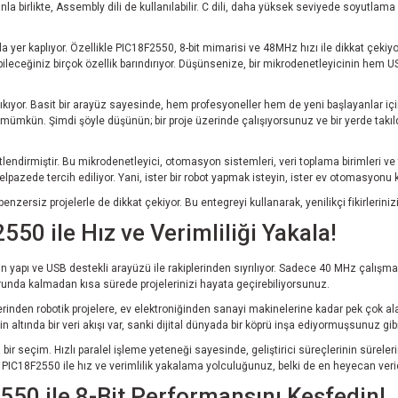
a birlikte, Assembly dili de kullanılabilir. C dili, daha yüksek seviyede soyutlama 
la yer kaplıyor. Özellikle PIC18F2550, 8-bit mimarisi ve 48MHz hızı ile dikkat çek
abileceğiniz birçok özellik barındırıyor. Düşünsenize, bir mikrodenetleyicinin hem U
çıkıyor. Basit bir arayüz sayesinde, hem profesyoneller hem de yeni başlayanlar iç
ümkün. Şimdi şöyle düşünün; bir proje üzerinde çalışıyorsunuz ve bir yerde takıl
ndirmiştir. Bu mikrodenetleyici, otomasyon sistemleri, veri toplama birimleri ve tüke
lpazede tercih ediliyor. Yani, ister bir robot yapmak isteyin, ister ev otomasyonu
enzersiz projelerle de dikkat çekiyor. Bu entegreyi kullanarak, yenilikçi fikirlerin
550 ile Hız ve Verimliliği Yakala!
 yapı ve USB destekli arayüzü ile rakiplerinden sıyrılıyor. Sadece 40 MHz çalışma hı
runda kalmadan kısa sürede projelerinizi hayata geçirebiliyorsunuz.
inden robotik projelere, ev elektroniğinden sanayi makinelerine kadar pek çok aland
 altında bir veri akışı var, sanki dijital dünyada bir köprü inşa ediyormuşsunuz gibi
ir seçim. Hızlı paralel işleme yeteneği sayesinde, geliştirici süreçlerinin sürele
. PIC18F2550 ile hız ve verimlilik yakalama yolculuğunuz, belki de en heyecan ver
50 ile 8-Bit Performansını Keşfedin!