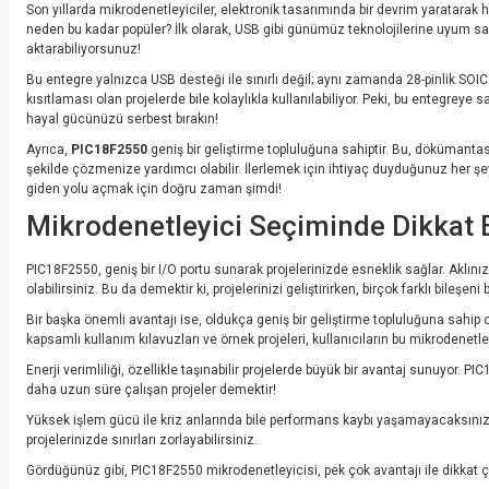
Son yıllarda mikrodenetleyiciler, elektronik tasarımında bir devrim yaratarak h
neden bu kadar popüler? İlk olarak, USB gibi günümüz teknolojilerine uyum sağ
aktarabiliyorsunuz!
Bu entegre yalnızca USB desteği ile sınırlı değil; aynı zamanda 28-pinlik SOI
kısıtlaması olan projelerde bile kolaylıkla kullanılabiliyor. Peki, bu entegreye s
hayal gücünüzü serbest bırakın!
Ayrıca,
PIC18F2550
geniş bir geliştirme topluluğuna sahiptir. Bu, dökümanta
şekilde çözmenize yardımcı olabilir. İlerlemek için ihtiyaç duyduğunuz her şey
giden yolu açmak için doğru zaman şimdi!
Mikrodenetleyici Seçiminde Dikkat 
PIC18F2550, geniş bir I/O portu sunarak projelerinizde esneklik sağlar. Aklını
olabilirsiniz. Bu da demektir ki, projelerinizi geliştirirken, birçok farklı bile
Bir başka önemli avantajı ise, oldukça geniş bir geliştirme topluluğuna sahip 
kapsamlı kullanım kılavuzları ve örnek projeleri, kullanıcıların bu mikrodenetl
Enerji verimliliği, özellikle taşınabilir projelerde büyük bir avantaj sunuyor. 
daha uzun süre çalışan projeler demektir!
Yüksek işlem gücü ile kriz anlarında bile performans kaybı yaşamayacaksınız.
projelerinizde sınırları zorlayabilirsiniz.
Gördüğünüz gibi, PIC18F2550 mikrodenetleyicisi, pek çok avantajı ile dikkat çek