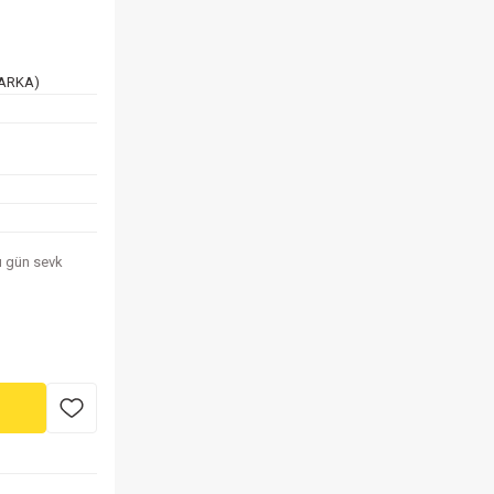
MARKA)
nı gün sevk