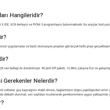
arı Hangileridir?
 X IDE, XC8 derleyici ve PICkit 3 programlayıcı bulunmaktadır. Bu araçlar, kod 
ir?
nsör uygulamaları ve basit otomasyon projeleri gibi birçok farklı proje gerçekleştir
dir?
K veri belleği ile donatılmıştır. 40 pinli DIP paketi, 16 MHz çalışma hızı ve gelişm
 Gerekenler Nelerdir?
 noktalar, güç kaynağının stabil olması, bağlantıların doğru yapıldığından emin ol
dikkatli olunmalı, veri sayfaları incelenerek gereksinimlere uygun yaklaşımlar gel
r?