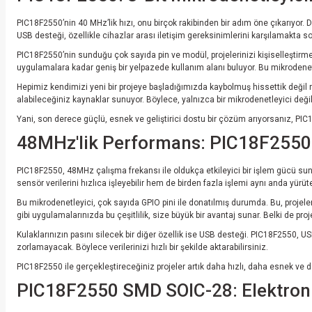
PIC18F2550’nin 40 MHz’lik hızı, onu birçok rakibinden bir adım öne çıkarıyor. Dü
USB desteği, özellikle cihazlar arası iletişim gereksinimlerini karşılamakta so
PIC18F2550’nin sunduğu çok sayıda pin ve modül, projelerinizi kişiselleştirmen
uygulamalara kadar geniş bir yelpazede kullanım alanı buluyor. Bu mikrodenetl
Hepimiz kendimizi yeni bir projeye başladığımızda kaybolmuş hissettik değil 
alabileceğiniz kaynaklar sunuyor. Böylece, yalnızca bir mikrodenetleyici değil
Yani, son derece güçlü, esnek ve geliştirici dostu bir çözüm arıyorsanız, PIC
48MHz'lik Performans: PIC18F2550 il
PIC18F2550, 48MHz çalışma frekansı ile oldukça etkileyici bir işlem gücü sun
sensör verilerini hızlıca işleyebilir hem de birden fazla işlemi aynı anda yürü
Bu mikrodenetleyici, çok sayıda GPIO pini ile donatılmış durumda. Bu, projelerin
gibi uygulamalarınızda bu çeşitlilik, size büyük bir avantaj sunar. Belki de pr
Kulaklarınızın pasını silecek bir diğer özellik ise USB desteği. PIC18F2550, USB
zorlamayacak. Böylece verilerinizi hızlı bir şekilde aktarabilirsiniz.
PIC18F2550 ile gerçekleştireceğiniz projeler artık daha hızlı, daha esnek ve 
PIC18F2550 SMD SOIC-28: Elektroni