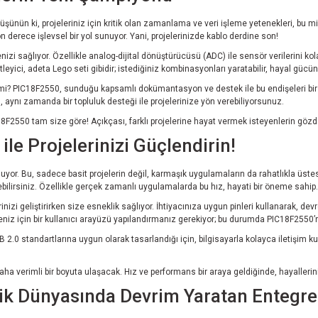
şünün ki, projeleriniz için kritik olan zamanlama ve veri işleme yetenekleri, bu mikr
n derece işlevsel bir yol sunuyor. Yani, projelerinizde kablo derdine son!
izi sağlıyor. Özellikle analog-dijital dönüştürücüsü (ADC) ile sensör verilerini ko
eyici, adeta Lego seti gibidir; istediğiniz kombinasyonları yaratabilir, hayal gücü
mi? PIC18F2550, sunduğu kapsamlı dokümantasyon ve destek ile bu endişeleri bir ken
, aynı zamanda bir topluluk desteği ile projelerinize yön verebiliyorsunuz.
18F2550 tam size göre! Açıkçası, farklı projelerine hayat vermek isteyenlerin gözde
e Projelerinizi Güçlendirin!
uyor. Bu, sadece basit projelerin değil, karmaşık uygulamaların da rahatlıkla üste
tebilirsiniz. Özellikle gerçek zamanlı uygulamalarda bu hız, hayati bir öneme sahip.
izi geliştirirken size esneklik sağlıyor. İhtiyacınıza uygun pinleri kullanarak, devre
ojeniz için bir kullanıcı arayüzü yapılandırmanız gerekiyor; bu durumda PIC18F2550’ni
 2.0 standartlarına uygun olarak tasarlandığı için, bilgisayarla kolayca iletişim kur
daha verimli bir boyuta ulaşacak. Hız ve performans bir araya geldiğinde, hayaller
k Dünyasında Devrim Yaratan Entegre