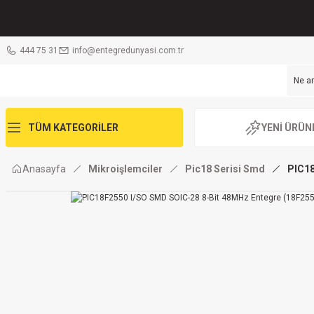
444 75 31
info@entegredunyasi.com.tr
TÜM KATEGORİLER
YENİ ÜRÜN
Anasayfa
Mikroişlemciler
Pic18 Serisi Smd
PIC18