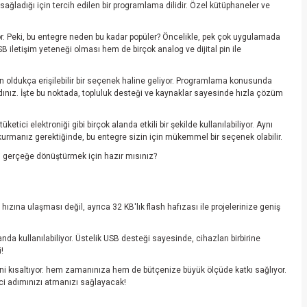
sağladığı için tercih edilen bir programlama dilidir. Özel kütüphaneler ve
iyor. Peki, bu entegre neden bu kadar popüler? Öncelikle, pek çok uygulamada
SB iletişim yeteneği olması hem de birçok analog ve dijital pin ile
in oldukça erişilebilir bir seçenek haline geliyor. Programlama konusunda
dınız. İşte bu noktada, topluluk desteği ve kaynaklar sayesinde hızla çözüm
tici elektroniği gibi birçok alanda etkili bir şekilde kullanılabiliyor. Aynı
 kurmanız gerektiğinde, bu entegre sizin için mükemmel bir seçenek olabilir.
izi gerçeğe dönüştürmek için hazır mısınız?
zına ulaşması değil, ayrıca 32 KB'lık flash hafızası ile projelerinize geniş
a kullanılabiliyor. Üstelik USB desteği sayesinde, cihazları birbirine
!
rini kısaltıyor. hem zamanınıza hem de bütçenize büyük ölçüde katkı sağlıyor.
ici adımınızı atmanızı sağlayacak!