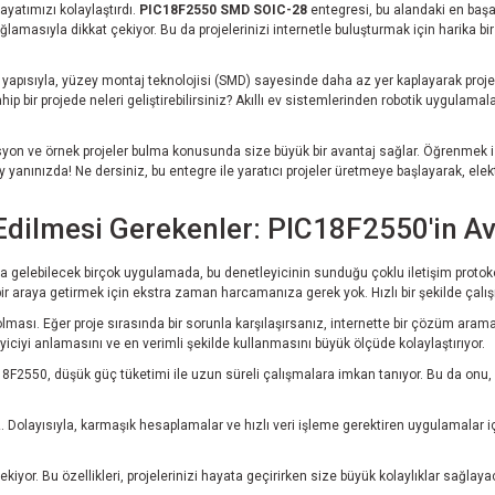
ayatımızı kolaylaştırdı.
PIC18F2550 SMD SOIC-28
entegresi, bu alandaki en başar
lamasıyla dikkat çekiyor. Bu da projelerinizi internetle buluşturmak için harika bi
C yapısıyla, yüzey montaj teknolojisi (SMD) sayesinde daha az yer kaplayarak proj
ahip bir projede neleri geliştirebilirsiniz? Akıllı ev sistemlerinden robotik uygulamal
syon ve örnek projeler bulma konusunda size büyük bir avantaj sağlar. Öğrenmek is
 yanınızda! Ne dersiniz, bu entegre ile yaratıcı projeler üretmeye başlayarak, ele
Edilmesi Gerekenler: PIC18F2550'in Av
za gelebilecek birçok uygulamada, bu denetleyicinin sunduğu çoklu iletişim protokol
şeni bir araya getirmek için ekstra zaman harcamanıza gerek yok. Hızlı bir şekilde çalı
olması. Eğer proje sırasında bir sorunla karşılaşırsanız, internette bir çözüm ara
eyiciyi anlamasını ve en verimli şekilde kullanmasını büyük ölçüde kolaylaştırıyor.
PIC18F2550, düşük güç tüketimi ile uzun süreli çalışmalara imkan tanıyor. Bu da onu, 
 Dolayısıyla, karmaşık hesaplamalar ve hızlı veri işleme gerektiren uygulamalar i
iyor. Bu özellikleri, projelerinizi hayata geçirirken size büyük kolaylıklar sağlayac