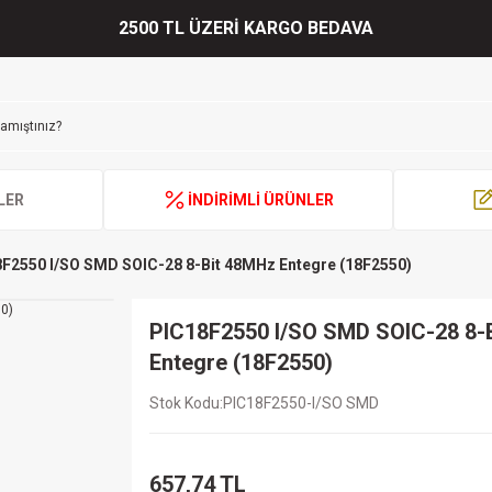
2500 TL ÜZERİ KARGO BEDAVA
LER
İNDİRİMLİ ÜRÜNLER
F2550 I/SO SMD SOIC-28 8-Bit 48MHz Entegre (18F2550)
PIC18F2550 I/SO SMD SOIC-28 8-
Entegre (18F2550)
Stok Kodu
PIC18F2550-I/SO SMD
657,74 TL