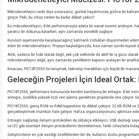
Mikrodenetleyici nedir diye sorarsanız, günlük hayatımızda gizlice bir kahram
giriyor. Peki, bu cihaz neden bu kadar dikkat çekici?
Bu mikrodenetleyici, 8-bit performansıyla adeta bir sanat eserini andırıyor. Ya
yaratıcı bir dokunuş katarken, aynı zamanda esneklik sağlıyor.
Kurulum aşamasında karşılaşacağınız katmanlı zorlukları düşünmeden edemiyor
eden bir mikrodenetleyici. Projeye başladığınızda, kısa zaman içinde kişisel 
Artık, sadece bir hobi olarak değil, pek çok sektörde de aktif bir iş gücü ola
mikrodenetleyici değil, aynı zamanda yeniliklerin kapısını aralayan bir anahtar
Kısacası, PIC18F2550 ile tanışmak, teknoloji meraklıları için büyük bir mac
Geleceğin Projeleri İçin Ideal Orta
PIC18F2550, performans konusunda kendini kanıtlamış bir entegre. 8-bit mimari 
entegre, özellikle yüksek hızlı veri işleme gerektiren projelerde öne çıkıyor. Geli
PIC18F2550, geniş ROM ve RAM kapasitesi ile dikkat çekiyor. 32 KB ROM ve 2 
gerçekleştirmek mümkün hale geliyor. Hafıza organizasyonunu optimize ederek, 
Entregin sağladığı iletişim protokolleri de oldukça etkileyici. USB desteği say
ve I2C gibi standart iletişim protokollerini desteklemesi, farklı cihazlarla ko
Geliştiricilerin en çok sevdiği özelliklerden biri de, kullanıcı dostu programl