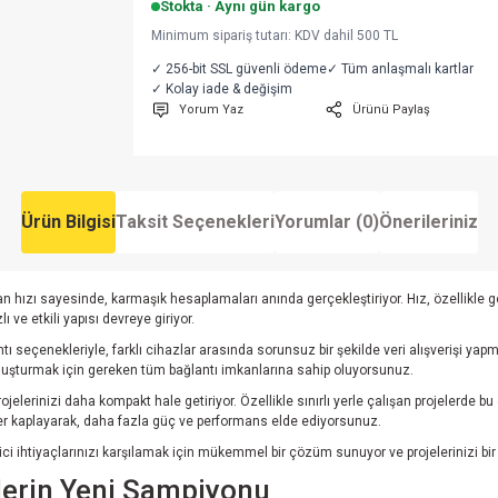
Stokta · Aynı gün kargo
Minimum sipariş tutarı: KDV dahil 500 TL
✓ 256-bit SSL güvenli ödeme
✓ Tüm anlaşmalı kartlar
✓ Kolay iade & değişim
Yorum Yaz
Ürünü Paylaş
Ürün Bilgisi
Taksit Seçenekleri
Yorumlar (0)
Önerileriniz
an hızı sayesinde, karmaşık hesaplamaları anında gerçekleştiriyor. Hız, özellikle 
 ve etkili yapısı devreye giriyor.
antı seçenekleriyle, farklı cihazlar arasında sorunsuz bir şekilde veri alışverişi ya
 oluşturmak için gereken tüm bağlantı imkanlarına sahip oluyorsunuz.
elerinizi daha kompakt hale getiriyor. Özellikle sınırlı yerle çalışan projelerde bu 
yer kaplayarak, daha fazla güç ve performans elde ediyorsunuz.
 ihtiyaçlarınızı karşılamak için mükemmel bir çözüm sunuyor ve projelerinizi bir 
lerin Yeni Şampiyonu