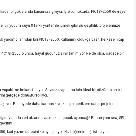
e kadar birçok alanda karşımıza çıkıyor. İşte bu noktada, PIC18F2550 devreye
, bir yudum suyu 8 farklı yöntemle içmek gibi! Bu çeşitlilik, projelerinize
 yardımcılarından biri PIC18F2550. Kullanımı oldukça basit; herkese hitap
usu PIC18F2550 olunca, hayal gücünüz sınır tanımıyor. Ne de olsa, sadece bir
ler yapabilme imkanı tanıyor. Sayısız uygulama için ideal bir çözüm olan bu
lerini gerçeğe dönüştürebiliyor.
ğlıyor. Bu sayede daha karmaşık ve zengin içeriklere sahip projeler
 bilgisayarlarla veri aktarımı yapmak da çocuk oyuncağı! Bunun yanı sıra, SPI
geçirin!
0, kod yazım sürecini kolaylaştırıyor. Hızlı öğrenim eğrisi ile yeni