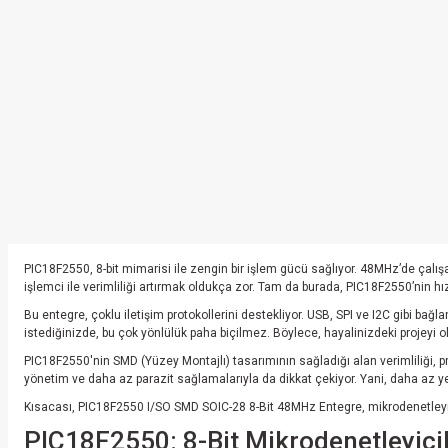
PIC18F2550, 8-bit mimarisi ile zengin bir işlem gücü sağlıyor. 48MHz’de çalış
işlemci ile verimliliği artırmak oldukça zor. Tam da burada, PIC18F2550’nin hızlı
Bu entegre, çoklu iletişim protokollerini destekliyor. USB, SPI ve I2C gibi bağl
istediğinizde, bu çok yönlülük paha biçilmez. Böylece, hayalinizdeki projeyi
PIC18F2550'nin SMD (Yüzey Montajlı) tasarımının sağladığı alan verimliliği, proj
yönetim ve daha az parazit sağlamalarıyla da dikkat çekiyor. Yani, daha az 
Kısacası, PIC18F2550 I/SO SMD SOIC-28 8-Bit 48MHz Entegre, mikrodenetleyici
PIC18F2550: 8-Bit Mikrodenetleyici