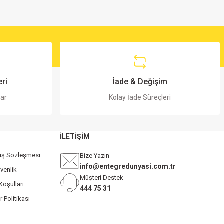
ri
İade & Değişim
lar
Kolay İade Süreçleri
İLETİŞİM
tış Sözleşmesi
Bize Yazın
info@entegredunyasi.com.tr
üvenlik
Müşteri Destek
Koşullari
444 75 31
r Politikası