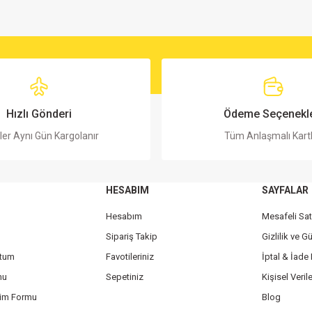
Hızlı Gönderi
Ödeme Seçenekle
ler Aynı Gün Kargolanır
Tüm Anlaşmalı Kart
HESABIM
SAYFALAR
Hesabım
Mesafeli Sa
Sipariş Takip
Gizlilik ve G
ttum
Favotileriniz
İptal & İade 
mu
Sepetiniz
Kişisel Verile
rim Formu
Blog