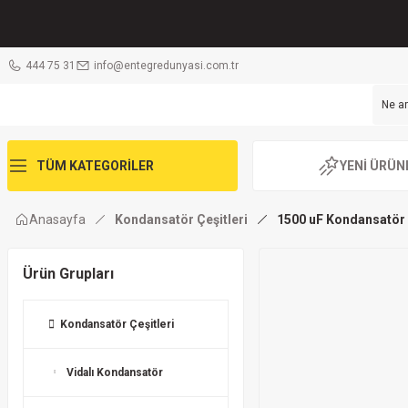
444 75 31
info@entegredunyasi.com.tr
TÜM KATEGORİLER
YENİ ÜRÜN
Anasayfa
Kondansatör Çeşitleri
1500 uF Kondansatör
Ürün Grupları
Kondansatör Çeşitleri
Vidalı Kondansatör