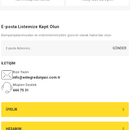
si
ansatör
 Kılıf
Gönder
si
a Tipi Kondansatör
 Kılıf
E-posta Listemize Kayıt Olun
risi
Tipi Kondansatör
 Kılıf
Kampanyalarımızdan ve indirimlerimizden güncel olarak haberdar olun.
si
nsatör
 Kılıf
GÖNDER
si
r 1206 Kılıf
Kılıf
İLETİŞİM
Bize Yazın
si
 402 Kılıf
Kılıf
info@entegredunyasi.com.tr
Müşteri Destek
isi
 603 Kılıf
Kılıf
444 75 31
si
 805 Kılıf
5W
ÜYELİK
isi
nsatör
W
HESABIM
si
atör
W