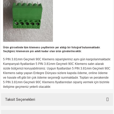
si
atör
Serisi
enç 3W
 603 Kılıf
si
satör
erisi
enç 4W
 603 Kılıf - 25 Adet
4 Serisi,27 Serisi,93 Serisi
atör
Serisi
enç 5W
 805 Kılıf
tör
 Serisi
ç 10W
 805 Kılıf - 25 Adet
Ürün görselinde tüm klemens çeşitlerinin yer aldığı bir fotoğraf bulunmaktadır.
Seçtiğiniz klemensin pin adeti kadar olan ürün gönderilecektir.
erisi
atör
erisi
ç 11W
d
5 PIN 3.81mm Geçmeli 90C Klemens siparişleriniz aynı gün kargolanmaktadır.
Kampanyalı fiyatlardan 5 PIN 3.81mm Geçmeli 90C Klemens satın alarak
isi
satör
ç 13W
sizde bütçenizi koruyabilirsiniz. Uygun fiyatlardan 5 PIN 3.81mm Geçmeli 90C
Klemens satışı yapan Entegre Dünyası sizlere kapıda ödeme, online ödeme
ve havale eft gibi bir çok ödeme seçeneği sunmaktadır. Toptan ve perakende
isi
atör
ç 14W
5 PIN 3.81mm Geçmeli 90C Klemens fiyatlarından sipariş vermek için bizimle
iletişime geçmeniz yeterli olacaktır.
i
satör
ç 15W
Taksit Seçenekleri
isi
atör
ç 17W
iyot