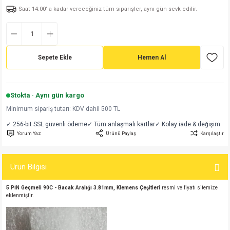
Saat 14:00’ a kadar vereceğiniz tüm siparişler, aynı gün sevk edilir.
md
risi
Klemens 180C
nsatör
erisi
renç %5 2W
Kılıf
risi
Klemens 90C
atör
risi
enç 1/8w
Kılıf
Sepete Ekle
Hemen Al
i
satör
risi
enç %1 1/2W
k kapasitör
si
atör
risi
enç %1 1/4W
Stokta · Aynı gün kargo
Minimum sipariş tutarı: KDV dahil 500 TL
si
tör
risi
renç 1/2W
ad
iyot
✓ 256-bit SSL güvenli ödeme
✓ Tüm anlaşmalı kartlar
✓ Kolay iade & değişim
Yorum Yaz
Ürünü Paylaş
Karşılaştır
si
atör
Serisi
renç 10W
isi
satör
Serisi
enç 1W
r 1206 Kılıf
Ürün Bilgisi
5 PİN Geçmeli 90C - Bacak Aralığı 3.81mm, Klemens Çeşitleri
resmi ve fiyatı sitemize
 Serisi,45 Serisi
atör
Serisi
renç 20W
 1206 Kılıf - 25 Adet
iyot
eklenmiştir.
risi
tör
isi
enç 2W
 402 Kılıf