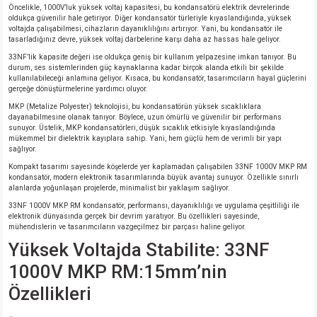
Öncelikle, 1000V’luk yüksek voltaj kapasitesi, bu kondansatörü elektrik devrelerinde
oldukça güvenilir hale getiriyor. Diğer kondansatör türleriyle kıyaslandığında, yüksek
voltajda çalışabilmesi, cihazların dayanıklılığını artırıyor. Yani, bu kondansatör ile
isi
tasarladığınız devre, yüksek voltaj darbelerine karşı daha az hassas hale geliyor.
33NF’lik kapasite değeri ise oldukça geniş bir kullanım yelpazesine imkan tanıyor. Bu
durum, ses sistemlerinden güç kaynaklarına kadar birçok alanda etkili bir şekilde
si
kullanılabileceği anlamına geliyor. Kısaca, bu kondansatör, tasarımcıların hayal güçlerini
gerçeğe dönüştürmelerine yardımcı oluyor.
isi
MKP (Metalize Polyester) teknolojisi, bu kondansatörün yüksek sıcaklıklara
dayanabilmesine olanak tanıyor. Böylece, uzun ömürlü ve güvenilir bir performans
sunuyor. Üstelik, MKP kondansatörleri, düşük sıcaklık etkisiyle kıyaslandığında
isi
mükemmel bir dielektrik kayıplara sahip. Yani, hem güçlü hem de verimli bir yapı
sağlıyor.
Kompakt tasarımı sayesinde köşelerde yer kaplamadan çalışabilen 33NF 1000V MKP RM
risi
kondansatör, modern elektronik tasarımlarında büyük avantaj sunuyor. Özellikle sınırlı
alanlarda yoğunlaşan projelerde, minimalist bir yaklaşım sağlıyor.
33NF 1000V MKP RM kondansatör, performansı, dayanıklılığı ve uygulama çeşitliliği ile
risi
elektronik dünyasında gerçek bir devrim yaratıyor. Bu özellikleri sayesinde,
mühendislerin ve tasarımcıların vazgeçilmez bir parçası haline geliyor.
si
Yüksek Voltajda Stabilite: 33NF
1000V MKP RM:15mm’nin
si
Özellikleri
risi