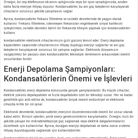
Örneğin, bir cep telefonunun ekranını açtığınızda veya bir oyun oynadığınızda, aniden
daha fazla enerjiye ihtiyaç duyulur. Kondansatörler, bu ani güç taleplerini karşılayarak
cihazların sorunsuz şekilde çalışmasını sağlar.
Ayrıca, kondansatörler frekans filtreleme ve osilatör devrelerinde de yaygın olarak
kullanılır. Frekans filtreleme, istenmeyen frekansları engelleyerek sinyal kalitesini
iyileştirirken, osilatör devreleri belirli bir frekansta titreşim yapmak için kondansatörleri
kullanır.
kondansatörler elektronik cihazlarımızın gizli gücünü temsil eder. Enerji depolama
kapasiteleri sayesinde cihazlarımızın ihtiyaç duyduğu enerjiyi sağlarlar ve ani güç
taleplerini karşılayarak sorunsuz bir çalışma sağlarlar. Elektronik dünyamızın
vazgeçilmez bir parçası olan kondansatörler, teknolojik ilerlemenin arkasındaki önemli
unsurlardan biridir.
Enerji Depolama Şampiyonları:
Kondansatörlerin Önemi ve İşlevleri
Kondansatörler, enerji depolama konusunda gerçek şampiyonlardır. Bu küçük cihazlar,
elektrik yükünü depolayabilen ve hızla boşaltabilen özel bir teknoloji sunar. Her ne kadar
genellikle göz ardı edilse de, kondansatörler birçok önemli endüstriyel ve elektronik
cihazda kritik bir rol oynar.
Elektronik devrelerde, kondansatörler, enerjinin düzenlenmesinde önemli bir unsur olarak
kabul edilir. Birincil işlevleri, anlık enerji gereksinimlerini karşılamaktır. Örneğin, hızlı bir
şekilde çalışan bir mikrodenetleyiciye güç sağlamak veya elektrik dalgalanmalarını
düzeltmek için kullanılırlar. Ayrıca, durağan enerjiyi depolamak ve daha sonra sisteme
ihtiyaç duyulduğunda sağlamak için kullanılabilirler.