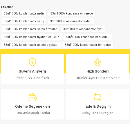
Bu ürünün fiyat bilgisi, resim, ürün açıklamalarında ve diğer konularda
Etiketler :
yetersiz gördüğünüz noktaları öneri formunu kullanarak tarafımıza
Yorum Yaz
iletebilirsiniz.
33nf1000v kondansatör nedir
33nf1000v kondansatör nerede
Görüş ve önerileriniz için teşekkür ederiz.
33nf1000v kondansatör satış
33nf1000v kondansatör satan
33nf1000v kondansatör satan firmalar
33nf1000v kondansatör fiyat
Ürün resmi kalitesiz, bozuk veya görüntülenemiyor.
33nf1000v kondansatör fiyatları en ucuz
33nf1000v kondansatör dudullu
Ürün açıklamasında eksik bilgiler bulunuyor.
33nf1000v kondansatör anadolu yakası
33nf1000v kondansatör ümraniye
Ürün bilgilerinde hatalar bulunuyor.
Ürün fiyatı diğer sitelerden daha pahalı.
Bu ürüne benzer farklı alternatifler olmalı.
Güvenli Alışveriş
Hızlı Gönderi
256Bit SSL Sertifikalı
Ürünler Aynı Gün Kargolanır
Gönder
Ödeme Seçenekleri
İade & Değişim
Tüm Anlaşmalı Kartlar
Kolay İade Süreçleri