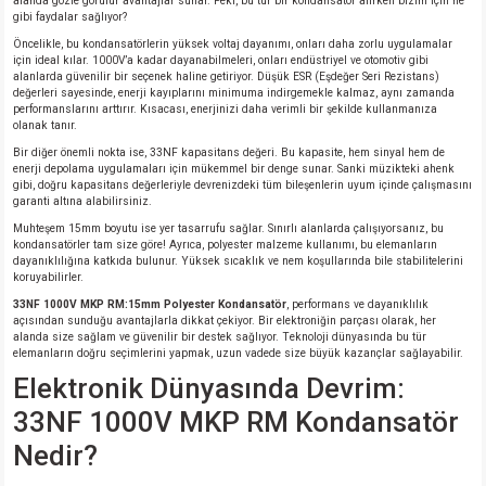
alanda gözle görülür avantajlar sunar. Peki, bu tür bir kondansatör alırken bizim için ne
si
ansatör
 Kılıf
gibi faydalar sağlıyor?
Öncelikle, bu kondansatörlerin yüksek voltaj dayanımı, onları daha zorlu uygulamalar
si
a Tipi Kondansatör
 Kılıf
için ideal kılar. 1000V’a kadar dayanabilmeleri, onları endüstriyel ve otomotiv gibi
alanlarda güvenilir bir seçenek haline getiriyor. Düşük ESR (Eşdeğer Seri Rezistans)
değerleri sayesinde, enerji kayıplarını minimuma indirgemekle kalmaz, aynı zamanda
performanslarını arttırır. Kısacası, enerjinizi daha verimli bir şekilde kullanmanıza
risi
Tipi Kondansatör
 Kılıf
olanak tanır.
Bir diğer önemli nokta ise, 33NF kapasitans değeri. Bu kapasite, hem sinyal hem de
si
nsatör
 Kılıf
enerji depolama uygulamaları için mükemmel bir denge sunar. Sanki müzikteki ahenk
gibi, doğru kapasitans değerleriyle devrenizdeki tüm bileşenlerin uyum içinde çalışmasını
garanti altına alabilirsiniz.
si
r 1206 Kılıf
Kılıf
Muhteşem 15mm boyutu ise yer tasarrufu sağlar. Sınırlı alanlarda çalışıyorsanız, bu
kondansatörler tam size göre! Ayrıca, polyester malzeme kullanımı, bu elemanların
dayanıklılığına katkıda bulunur. Yüksek sıcaklık ve nem koşullarında bile stabilitelerini
si
 402 Kılıf
Kılıf
koruyabilirler.
33NF 1000V MKP RM:15mm Polyester Kondansatör
, performans ve dayanıklılık
açısından sunduğu avantajlarla dikkat çekiyor. Bir elektroniğin parçası olarak, her
isi
 603 Kılıf
Kılıf
alanda size sağlam ve güvenilir bir destek sağlıyor. Teknoloji dünyasında bu tür
elemanların doğru seçimlerini yapmak, uzun vadede size büyük kazançlar sağlayabilir.
si
 805 Kılıf
5W
Elektronik Dünyasında Devrim:
33NF 1000V MKP RM Kondansatör
isi
nsatör
W
Nedir?
si
atör
W