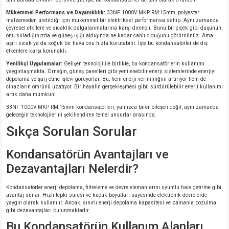
Mükemmel Performans ve Dayanıklılık:
33NF 1000V MKP RM:15mm, polyester
malzemeden üretildiği için mükemmel bir elektriksel performansa sahip. Aynı zamanda
çevresel etkilere ve sıcaklık dalgalanmalarına karşı dirençli. Bunu bir çiçek gibi düşünün;
onu suladığınızda ve güneş ışığı aldığında ne kadar canlı olduğunu görürsünüz. Ama
aşırı sıcak ya da soğuk bir hava onu hızla kurutabilir. İşte bu kondansatörler de dış
etkenlere karşı korunaklı.
Yenilikçi Uygulamalar:
Gelişen teknoloji ile birlikte, bu kondansatörlerin kullanımı
yaygınlaşmakta. Örneğin, güneş panelleri gibi yenilenebilir enerji sistemlerinde enerjiyi
depolama ve şarj etme işlevi görüyorlar. Bu, hem enerji verimliliğini artırıyor hem de
cihazların ömrünü uzatıyor. Bir hayalin gerçekleşmesi gibi; sürdürülebilir enerji kullanımı
artık daha mümkün!
33NF 1000V MKP RM:15mm kondansatörleri, yalnızca birer bileşen değil, aynı zamanda
geleceğin teknolojilerini şekillendiren temel unsurlar arasında.
Sıkça Sorulan Sorular
Kondansatörün Avantajları ve
Dezavantajları Nelerdir?
Kondansatörler enerji depolama, filtreleme ve devre elemanlarını uyumlu hale getirme gibi
avantaj sunar. Hızlı tepki süresi ve küçük boyutları sayesinde elektronik devrelerde
yaygın olarak kullanılır. Ancak, sınırlı enerji depolama kapasitesi ve zamanla bozulma
gibi dezavantajları bulunmaktadır.
Bu Kondansatörün Kullanım Alanları