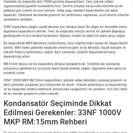
Öncelikle, bu kapasitör tam 1000V gerilime dayanabiliyor. Yani, yüksek voltajlı
uygulamalarda güvenle kullanabilirsiniz. Gerilim artışları karşısında bükülme ya da
patlama gibi riskleri en aza indiriyor. Hatta çoğu standart kapasitörden çok daha
isi
dayanıklı. Elektronik devrelerde güvenilir bir performans sağlamak, uzun ömürlü cihazlar
yaratmanın anahtarı.
erisi
33NF kapasitans değeri, çeşitli devreler için oldukça ideal. Bu değer, bir devredeki enerji
depolama kapasitesini belirler. Yani, bu kapasitör, enerjiyi verimli bir şekilde depolayıp
gerektiğinde hızlıca serbest bırakabilir. Böylece, sürekli ve stabil bir enerji akışı sağlar.
releri
Bu kapasitörde MKP teknolojisi kullanılması, onun diğerlerinden ayıran bir başka önemli
özellik. MKP, metal polyester kapasitör anlamına gelir ve bu teknoloji, düşük kayıplar ve
yüksek frekans performansı sağlar. Aynı zamanda, sıcaklık değişimlerine karşı
P MARKA)
dayanıklılığı artırır.
RM:15mm ölçüsü ise bu kapasitörü oldukça kompakt kılar. Özellikle dar alanlarda
çalışmanız gerekiyorsa, bu küçük boyut büyük avantaj sağlar. Uygulama alanı geniş ve
esneklik sunar.
33NF 1000V MKP RM:15mm kapasitörleri, yüksek voltaj stabilitesi sunarak güvenilir ve
etkili çözümler arayanlar için mükemmel bir tercih. Yüksek performansı ve dayanıklılığı
ile bu kapasitör, modern elektronik dünyasında vazgeçilmez bir yardımcı. Kim bilir, belki
de bir sonraki projenizin yıldızı olacak!
Kondansatör Seçiminde Dikkat
Edilmesi Gerekenler: 33NF 1000V
MKP RM:15mm Rehberi