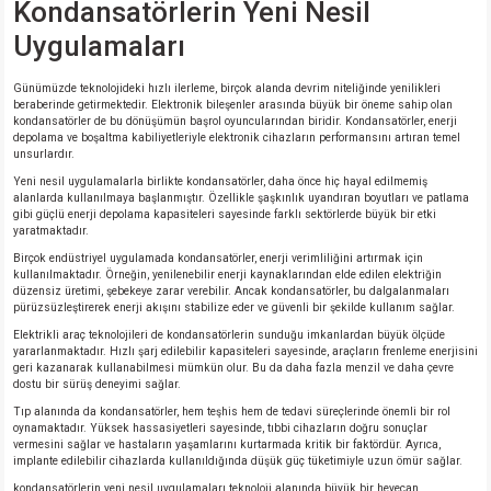
Kondansatörlerin Yeni Nesil
Uygulamaları
Günümüzde teknolojideki hızlı ilerleme, birçok alanda devrim niteliğinde yenilikleri
beraberinde getirmektedir. Elektronik bileşenler arasında büyük bir öneme sahip olan
kondansatörler de bu dönüşümün başrol oyuncularından biridir. Kondansatörler, enerji
depolama ve boşaltma kabiliyetleriyle elektronik cihazların performansını artıran temel
unsurlardır.
Yeni nesil uygulamalarla birlikte kondansatörler, daha önce hiç hayal edilmemiş
alanlarda kullanılmaya başlanmıştır. Özellikle şaşkınlık uyandıran boyutları ve patlama
gibi güçlü enerji depolama kapasiteleri sayesinde farklı sektörlerde büyük bir etki
yaratmaktadır.
Birçok endüstriyel uygulamada kondansatörler, enerji verimliliğini artırmak için
kullanılmaktadır. Örneğin, yenilenebilir enerji kaynaklarından elde edilen elektriğin
düzensiz üretimi, şebekeye zarar verebilir. Ancak kondansatörler, bu dalgalanmaları
pürüzsüzleştirerek enerji akışını stabilize eder ve güvenli bir şekilde kullanım sağlar.
Elektrikli araç teknolojileri de kondansatörlerin sunduğu imkanlardan büyük ölçüde
yararlanmaktadır. Hızlı şarj edilebilir kapasiteleri sayesinde, araçların frenleme enerjisini
geri kazanarak kullanabilmesi mümkün olur. Bu da daha fazla menzil ve daha çevre
dostu bir sürüş deneyimi sağlar.
Tıp alanında da kondansatörler, hem teşhis hem de tedavi süreçlerinde önemli bir rol
oynamaktadır. Yüksek hassasiyetleri sayesinde, tıbbi cihazların doğru sonuçlar
vermesini sağlar ve hastaların yaşamlarını kurtarmada kritik bir faktördür. Ayrıca,
implante edilebilir cihazlarda kullanıldığında düşük güç tüketimiyle uzun ömür sağlar.
kondansatörlerin yeni nesil uygulamaları teknoloji alanında büyük bir heyecan