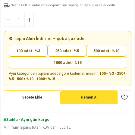
Saat 14:00’ a kadar vereceğiniz tüm siparişler, aynı gün sevk edilir.
md
risi
Klemens 180C
nsatör
erisi
renç %5 2W
Kılıf
risi
Klemens 90C
atör
risi
enç 1/8w
Kılıf
i
satör
risi
enç %1 1/2W
k kapasitör
⚙️ Toplu Alım İndirimi — çok al, az öde
100 adet · %3
250 adet · %5
500 adet · %10
si
atör
risi
enç %1 1/4W
1000 adet · %15
si
tör
risi
renç 1/2W
ad
iyot
Aynı kategoriden toplam adede göre kademeli indirim:
100+ %3 · 250+
%5 · 500+ %10 · 1000+ %15
si
atör
Serisi
renç 10W
isi
satör
Serisi
enç 1W
r 1206 Kılıf
Sepete Ekle
Hemen Al
 Serisi,45 Serisi
atör
Serisi
renç 20W
 1206 Kılıf - 25 Adet
iyot
Stokta · Aynı gün kargo
risi
tör
isi
enç 2W
 402 Kılıf
Minimum sipariş tutarı: KDV dahil 500 TL