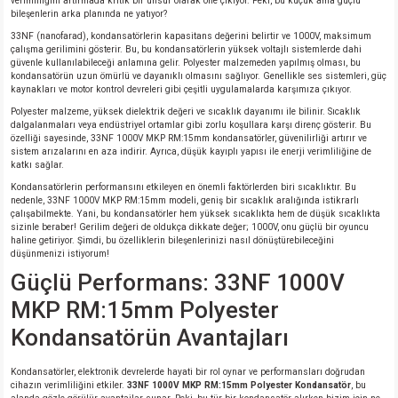
verimliliğini artırmada kritik bir unsur olarak öne çıkıyor. Peki, bu küçük ama güçlü
si
nsatörler
ç 25W
od
bileşenlerin arka planında ne yatıyor?
33NF (nanofarad), kondansatörlerin kapasitans değerini belirtir ve 1000V, maksimum
çalışma gerilimini gösterir. Bu, bu kondansatörlerin yüksek voltajlı sistemlerde dahi
ndansatör
ç 3W
ç
güvenle kullanılabileceği anlamına gelir. Polyester malzemeden yapılmış olması, bu
kondansatörün uzun ömürlü ve dayanıklı olmasını sağlıyor. Genellikle ses sistemleri, güç
kaynakları ve motor kontrol devreleri gibi çeşitli uygulamalarda karşımıza çıkıyor.
ver
d Kondansatörler
ç 4W
Polyester malzeme, yüksek dielektrik değeri ve sıcaklık dayanımı ile bilinir. Sıcaklık
dalgalanmaları veya endüstriyel ortamlar gibi zorlu koşullara karşı direnç gösterir. Bu
özelliği sayesinde, 33NF 1000V MKP RM:15mm kondansatörler, güvenilirliği artırır ve
si
ansatör
ç 6W
sistem arızalarını en aza indirir. Ayrıca, düşük kayıplı yapısı ile enerji verimliliğine de
katkı sağlar.
si
Kondansatör
ç 7W
d
Kondansatörlerin performansını etkileyen en önemli faktörlerden biri sıcaklıktır. Bu
nedenle, 33NF 1000V MKP RM:15mm modeli, geniş bir sıcaklık aralığında istikrarlı
çalışabilmekte. Yani, bu kondansatörler hem yüksek sıcaklıkta hem de düşük sıcaklıkta
sizinle beraber! Gerilim değeri de oldukça dikkate değer; 1000V, onu güçlü bir oyuncu
isi
ansatör
ç 8W
haline getiriyor. Şimdi, bu özelliklerin bileşenlerinizi nasıl dönüştürebileceğini
düşünmenizi istiyorum!
si
ster AXİAL Kondansatör
ç 9W
Güçlü Performans: 33NF 1000V
MKP RM:15mm Polyester
risi
ndansatörler
Kondansatörün Avantajları
isi
atör
Kondansatörler, elektronik devrelerde hayati bir rol oynar ve performansları doğrudan
cihazın verimliliğini etkiler.
33NF 1000V MKP RM:15mm Polyester Kondansatör
, bu