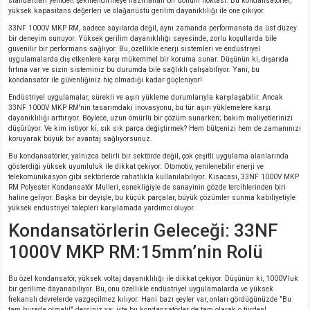
standartları yeniden şekillendirmeye hazırlanan bir dönüm noktası. Bu kondansatörler,
yüksek kapasitans değerleri ve olağanüstü gerilim dayanıklılığı ile öne çıkıyor.
33NF 1000V MKP RM, sadece sayılarda değil, aynı zamanda performansta da üst düzey
bir deneyim sunuyor. Yüksek gerilim dayanıklılığı sayesinde, zorlu koşullarda bile
güvenilir bir performans sağlıyor. Bu, özellikle enerji sistemleri ve endüstriyel
uygulamalarda dış etkenlere karşı mükemmel bir koruma sunar. Düşünün ki, dışarıda
fırtına var ve sizin sisteminiz bu durumda bile sağlıklı çalışabiliyor. Yani, bu
kondansatör ile güvenliğiniz hiç olmadığı kadar güçleniyor!
Endüstriyel uygulamalar, sürekli ve aşırı yükleme durumlarıyla karşılaşabilir. Ancak
33NF 1000V MKP RM'nin tasarımdaki inovasyonu, bu tür aşırı yüklemelere karşı
dayanıklılığı arttırıyor. Böylece, uzun ömürlü bir çözüm sunarken; bakım maliyetlerinizi
düşürüyor. Ve kim istiyor ki, sık sık parça değiştirmek? Hem bütçenizi hem de zamanınızı
koruyarak büyük bir avantaj sağlıyorsunuz.
Bu kondansatörler, yalnızca belirli bir sektörde değil, çok çeşitli uygulama alanlarında
gösterdiği yüksek uyumluluk ile dikkat çekiyor. Otomotiv, yenilenebilir enerji ve
telekomünikasyon gibi sektörlerde rahatlıkla kullanılabiliyor. Kısacası, 33NF 1000V MKP
RM Polyester Kondansatör Mulleri, esnekliğiyle de sanayinin gözde tercihlerinden biri
haline geliyor. Başka bir deyişle, bu küçük parçalar, büyük çözümler sunma kabiliyetiyle
yüksek endüstriyel talepleri karşılamada yardımcı oluyor.
Kondansatörlerin Geleceği: 33NF
1000V MKP RM:15mm’nin Rolü
Bu özel kondansatör, yüksek voltaj dayanıklılığı ile dikkat çekiyor. Düşünün ki, 1000V'luk
bir gerilime dayanabiliyor. Bu, onu özellikle endüstriyel uygulamalarda ve yüksek
frekanslı devrelerde vazgeçilmez kılıyor. Hani bazı şeyler var, onları gördüğünüzde "Bu
tam burada olmalı!" dersiniz ya; işte bu kondansatörler de tam olarak o türden!