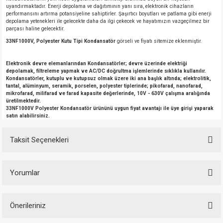
uyandırmaktadır. Enerji depolama ve dağıtımının yanı sıra, elektronik cihazların
performansını artırma potansiyeline sahiptirler. Şaşırtıcı boyutları ve patlama gibi enerji
depolama yetenekleri ile gelecekte daha da ilgi çekecek ve hayatımızın vazgeçilmez bir
parçası haline gelecektir.
33NF1000V, Polyester Kutu Tipi Kondansatör
görseli ve fiyatı sitemize eklenmiştir.
Elektronik devre elemanlarından Kondansatörler; devre üzerinde elektriği
depolamak, filtreleme yapmak ve AC/DC doğrultma işlemlerinde sıklıkla kullanılır.
Kondansatörler, kutuplu ve kutupsuz olmak üzere iki ana başlık altında; elektrolitik,
tantal, alüminyum, seramik, porselen, polyester tiplerinde; pikofarad, nanofarad,
mikrofarad, milifarad ve farad kapasite değerlerinde, 10V - 630V çalışma aralığında
üretilmektedir.
33NF1000V Polyester Kondansatör ürününü uygun fiyat avantajı ile üye girişi yaparak
satın alabilirsiniz.
Taksit Seçenekleri
Yorumlar
Önerileriniz
Bu ürüne ilk yorumu siz yapın!