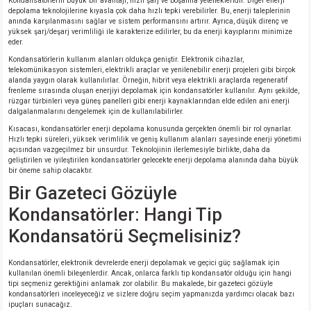
Kondansatörlerin büyük bir avantajı, hızlı şarj ve boşalma yetenekleridir. Diğer enerji
depolama teknolojilerine kıyasla çok daha hızlı tepki verebilirler. Bu, enerji taleplerinin
anında karşılanmasını sağlar ve sistem performansını artırır. Ayrıca, düşük direnç ve
yüksek şarj/deşarj verimliliği ile karakterize edilirler, bu da enerji kayıplarını minimize
eder.
Kondansatörlerin kullanım alanları oldukça geniştir. Elektronik cihazlar,
telekomünikasyon sistemleri, elektrikli araçlar ve yenilenebilir enerji projeleri gibi birçok
alanda yaygın olarak kullanılırlar. Örneğin, hibrit veya elektrikli araçlarda regeneratif
frenleme sırasında oluşan enerjiyi depolamak için kondansatörler kullanılır. Aynı şekilde,
rüzgar türbinleri veya güneş panelleri gibi enerji kaynaklarından elde edilen ani enerji
dalgalanmalarını dengelemek için de kullanılabilirler.
Kısacası, kondansatörler enerji depolama konusunda gerçekten önemli bir rol oynarlar.
Hızlı tepki süreleri, yüksek verimlilik ve geniş kullanım alanları sayesinde enerji yönetimi
açısından vazgeçilmez bir unsurdur. Teknolojinin ilerlemesiyle birlikte, daha da
geliştirilen ve iyileştirilen kondansatörler gelecekte enerji depolama alanında daha büyük
bir öneme sahip olacaktır.
Bir Gazeteci Gözüyle
Kondansatörler: Hangi Tip
Kondansatörü Seçmelisiniz?
Kondansatörler, elektronik devrelerde enerji depolamak ve geçici güç sağlamak için
kullanılan önemli bileşenlerdir. Ancak, onlarca farklı tip kondansatör olduğu için hangi
tipi seçmeniz gerektiğini anlamak zor olabilir. Bu makalede, bir gazeteci gözüyle
kondansatörleri inceleyeceğiz ve sizlere doğru seçim yapmanızda yardımcı olacak bazı
ipuçları sunacağız.