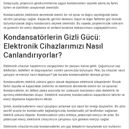
Dolayısıyla, projenizin gereksinimlerine uygun kondansörleri seçmek adına bu farklı
türleri ve özellikleri araştırmak önemlidir.
Kondansatörler, elektronik devrelerde önemli bir rol oynar ve doğru seçildiğinde daha
verimli çalışmayı sağlar. Kapasite, gerilim derecesi, boyut ve diğer faktörler göz önünde
bulundurularak doğru kondansörü seçmek önemlidir. Bu sayede, projelerinizde istikrarlı
ve güvenilir bir enerji depolama ve serbest bırakma mekanizması sağlayabilirsiniz.
Kondansatörlerin Gizli Gücü:
Elektronik Cihazlarımızı Nasıl
Canlandırıyorlar?
Elektronik cihazlar hayatımızın vazgeçilmez bir parçası haline geldi. Çoğumuzun cep
telefonları, tabletleri ve bilgisayarları sürekli yanımızda bulunuyor. Peki, bu cihazlar nasıl
çalışıyor ve enerjiyi nasıl depoluyor? İşte burada kondansatörler devreye giriyor.
Kondansatörler, elektrik yükünü geçici olarak depolayan elektronik bileşenlerdir. Birçok
farklı boyutta ve kapasitede üretilirler ve elektronik devrelerde önemli bir rol oynarlar.
Kondansatörler, iki iletken plaka arasında bir izolasyon malzemesi olan dielektrik ile
ayrılmış elektrotlardan oluşur. Dielektrik malzeme, kondansatörün kapasitesini belirler ve
enerji depolama kapasitesini etkiler.
Şimdi, kondansatörlerin nasıl çalıştığını anlamak için basit bir örneği düşünelim. Bir pilin
pozitif ucuyla bir kondansatör bağladığınızda, kondansatör, pil tarafından sağlanan
elektrik yükünü depolar. Kondansatörün yükü arttıkça, potansiyel enerjisi de artar. Bu
potansiyel enerji, elektronik cihazımızın çalışması için gereken enerjiyi sağlar.
Elektronik cihazlarımızda kondansatörler, ani güç taleplerini karşılamak için kullanılır.