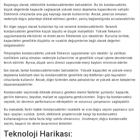
Başlangıç olarak, elektrolitik kondansatörlerden bahsedelim. Bu tür kondansatörler,
büyük değerlerde kapasite sağlayarak yüksek enerji depolama kapasitesine sahiptir.
Elektronik cihazlarda ana güç kaynağı olarak kullanılırlar. Ancak, polarize olmaları
nedeniyle doğru polariteye dikkat edilmesi gerekir; yanlış bağlandığında arızalanabilirler.
Bir diğer yaygın olarak kullanılan tip ise seramik kondansatörlerdir. Seramik
kondansatörler genellikle küçük boyutlu ve düşük maliyetlidir. Yüksek frekanslı
uygulamalarda etkilidirler ve direkt akımı filtrelemek için idealdirler. Bununla birlikte,
kapasiteleri genellikle düşüktür ve sıcaklık değişimlerine bağlı olarak değerleri
dalgalanabilir.
Polipropilen kondansatörler, yüksek frekanslı uygulamalar için idealdir. İyi yalıtkan
özelliklere sahip olmaları nedeniyle kullanılırlar ve genellikle sinyal işleme devrelerinde
tercih edilirler. Ayrıca, düşük seris direnci sayesinde enerji kaybını minimize ederler.
Son olarak, tantal kondansatörlerinden bahsedelim. Yüksek kapasiteli ve yüksek enerji
depolama kabiliyeti olan bu kondansatörler genellikle cep telefonları gibi taşınabilir
cihazlarda kullanılır. Ancak, diğer türlerden daha pahalıdırlar ve yüksek akım taleplerine
dayanamayabilirler.
Kondansatör seçiminde dikkate almanız gereken önemli faktörler şunlardır: kapasite,
gerilim toleransı, boyutlar, maliyet ve uygulama gereksinimleri. Doğru tip kondansatörü
seçmek, bir devrenin performansını etkileyebilir ve sorunsuz çalışmasını sağlayabilir.
Bu makalede, farklı tipteki kondansatörleri inceledik ve size doğru seçimi yapmanız için
bazı ipuçları sunduk. Şimdi, elektronik projelerinizde hangi tip kondansatörü
kullanacağınıza daha fazla bilgi sahibi olmalısınız. Unutmayın, doğru kondansatör
seçimi, başarılı bir devre tasarımının temelidir.
Teknoloji Harikası: