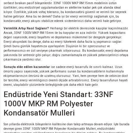
serbest bırakan pasif bileşenlerdir. 33NF 1000V MKP RM:15mm modelinin üstün
özellikleri, onu endüstriyel uygulamalardan ev aletlerine kadar pek çok alanda ideal
kılıyor. Özellikle, yüksek voltaj toleransı, bu kondansatörü güvenli ve verimli bir seçenek
haline getiriyor. Ama bu ne demek? Daha iyi bir enerji verimliliği sağlamak için, bu
kondansatör, enerji akışını stabilize ederek sistemlerinizi daha verimli hale getiriyor.
Verimlilik Artışı Nasıl Sağlanır?
Herhangi bir elektrik devresinde kayıplar kaçınılmazdır.
Ancak, 33NF 1000V MKP RM:15mm ile bu kayıplar en aza indirilir. Yüksek kapasitans
değeri sayesinde, enerji boşaltımı ve depolaması mükemmel bir dengeyle gerçekleşir.
Enerji akışındaki bu denge, daha az enerji tüketerek daha fazla iş yapmanızı sağlar.
Şimdi bunu günlük hayatımıza uyarlayalım: Düşünün ki bir sporcusunuz ve
performansınızı en üst seviyeye çıkarmak istiyorsunuz. Bu kondansatör, enerji depolama
yakınında bir antrenör gibi çalışır; doğru zamanlamayla en yüksek potansiyelinizi ortaya
çıkarmanıza yardımcı olur.
Sonuçta elde edilen kazanımlar
ise sadece enerji tasarrufu ile sınırlı kalmaz. Uzun
ömürlü yapısı sayesinde, yüksek performans sunan bu kondansatörlerin kullanımıyla
ekipmanlarınızın ömrünü de uzatmış olursunuz. Yani, hem çevreye hem de cebinize dost
bir tercihle, enerji verimliliğinizi önemli ölçüde artırabilirsiniz. Enerji tasarrufunun hayati
önemi, ulaşılabilir çözümlerle birleştiğinde çok daha etkili hale gelir.
Endüstride Yeni Standart: 33NF
1000V MKP RM Polyester
Kondansatör Mulleri
Son yıllarda elektronik bileşenlerin kalitesine olan talep artmaya devam ediyor. İşte burada
devreye giren 33NF 1000V MKP RM Polyester Kondansatör Mulleri, endüstrideki