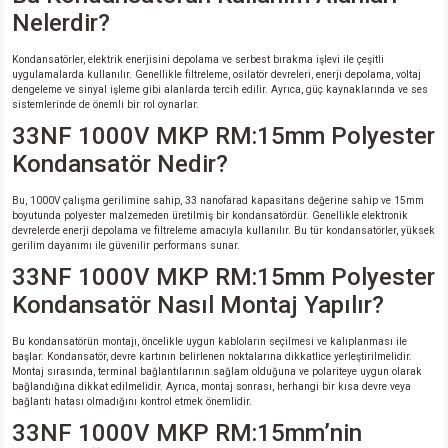
Nelerdir?
Kondansatörler, elektrik enerjisini depolama ve serbest bırakma işlevi ile çeşitli
uygulamalarda kullanılır. Genellikle filtreleme, osilatör devreleri, enerji depolama, voltaj
dengeleme ve sinyal işleme gibi alanlarda tercih edilir. Ayrıca, güç kaynaklarında ve ses
sistemlerinde de önemli bir rol oynarlar.
33NF 1000V MKP RM:15mm Polyester
Kondansatör Nedir?
Bu, 1000V çalışma gerilimine sahip, 33 nanofarad kapasitans değerine sahip ve 15mm
boyutunda polyester malzemeden üretilmiş bir kondansatördür. Genellikle elektronik
devrelerde enerji depolama ve filtreleme amacıyla kullanılır. Bu tür kondansatörler, yüksek
gerilim dayanımı ile güvenilir performans sunar.
33NF 1000V MKP RM:15mm Polyester
Kondansatör Nasıl Montaj Yapılır?
Bu kondansatörün montajı, öncelikle uygun kabloların seçilmesi ve kalıplanması ile
başlar. Kondansatör, devre kartının belirlenen noktalarına dikkatlice yerleştirilmelidir.
Montaj sırasında, terminal bağlantılarının sağlam olduğuna ve polariteye uygun olarak
bağlandığına dikkat edilmelidir. Ayrıca, montaj sonrası, herhangi bir kısa devre veya
bağlantı hatası olmadığını kontrol etmek önemlidir.
33NF 1000V MKP RM:15mm’nin