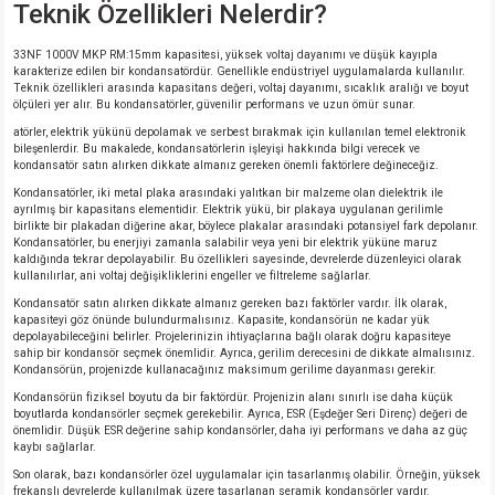
Teknik Özellikleri Nelerdir?
33NF 1000V MKP RM:15mm kapasitesi, yüksek voltaj dayanımı ve düşük kayıpla
karakterize edilen bir kondansatördür. Genellikle endüstriyel uygulamalarda kullanılır.
Teknik özellikleri arasında kapasitans değeri, voltaj dayanımı, sıcaklık aralığı ve boyut
ölçüleri yer alır. Bu kondansatörler, güvenilir performans ve uzun ömür sunar.
atörler, elektrik yükünü depolamak ve serbest bırakmak için kullanılan temel elektronik
bileşenlerdir. Bu makalede, kondansatörlerin işleyişi hakkında bilgi verecek ve
kondansatör satın alırken dikkate almanız gereken önemli faktörlere değineceğiz.
Kondansatörler, iki metal plaka arasındaki yalıtkan bir malzeme olan dielektrik ile
ayrılmış bir kapasitans elementidir. Elektrik yükü, bir plakaya uygulanan gerilimle
birlikte bir plakadan diğerine akar, böylece plakalar arasındaki potansiyel fark depolanır.
Kondansatörler, bu enerjiyi zamanla salabilir veya yeni bir elektrik yüküne maruz
kaldığında tekrar depolayabilir. Bu özellikleri sayesinde, devrelerde düzenleyici olarak
kullanılırlar, ani voltaj değişikliklerini engeller ve filtreleme sağlarlar.
Kondansatör satın alırken dikkate almanız gereken bazı faktörler vardır. İlk olarak,
kapasiteyi göz önünde bulundurmalısınız. Kapasite, kondansörün ne kadar yük
depolayabileceğini belirler. Projelerinizin ihtiyaçlarına bağlı olarak doğru kapasiteye
sahip bir kondansör seçmek önemlidir. Ayrıca, gerilim derecesini de dikkate almalısınız.
Kondansörün, projenizde kullanacağınız maksimum gerilime dayanması gerekir.
Kondansörün fiziksel boyutu da bir faktördür. Projenizin alanı sınırlı ise daha küçük
boyutlarda kondansörler seçmek gerekebilir. Ayrıca, ESR (Eşdeğer Seri Direnç) değeri de
önemlidir. Düşük ESR değerine sahip kondansörler, daha iyi performans ve daha az güç
kaybı sağlarlar.
Son olarak, bazı kondansörler özel uygulamalar için tasarlanmış olabilir. Örneğin, yüksek
frekanslı devrelerde kullanılmak üzere tasarlanan seramik kondansörler vardır.