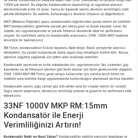
İlk olarak, kondansatörün kapasite değeri olan 33NF (nanofarad) ve çalışma voltajı olan
1000V çok önemli. Bu değerler, kondansatörün dayanıklılığı ve uygulama alanının
belirlenmesinde kritik rol oynar. Yanlış bir kapasite seçimi, devrenin verimliliğini ciddi
şekilde etkileyebilir. Bu nedenle, kullanacağınız devrenin ihtiyacını iyi değerlendirin.
MKP (Metalize Polyester) yapısı, kondansatörü diğerlerinden ayıran önemli bir özelliktir.
MKP kondansatörleri, genellikle yüksek geri dönüş gücü ve düşük kayıplar sunar. Bu
sayede, ses uygulamalarında ve yüksek frekanslı devrelerde ideal bir performans
sergiler. Bu özelliklere sahip bir kondansatör arıyorsanız, 33NF 1000V MKP modeline
kesinlikle bir bakmalısınız.
RM:15mm, kondansatörün fiziksel boyutunu ifade ediyor. Boyut, yerleştirme alanınızı
etkileyebilir; bu yüzden kullanılacak alana uygun olup olmadığını kontrol edin. Ayrıca,
optimum soğutma sağlamak için yeterli alan bırakmak önemlidir.
Kondansatör seçiminde en kritik noktalardan biri, uygulamanızdır. Ses sistemleri, güç
kaynakları ya da filtrasyon işlemleri gibi farklı alanlar için farklı gereksinimler doğabilir.
33NF 1000V MKP RM:15mm, genel amaçlı kullanımlar için sıklıkla tercih edilen bir
modeldir ama özellikle hangi uygulamalarda kullanılacağını planlamak akıllıca olacaktır.
Kondansatör seçimi, çoğu zaman göz ardı edilen ama bir o kadar önemli bir süreçtir.
Doğru seçimi yaparsanız, devrenizin verimliliği artacak ve güvenilir bir performans elde
edeceksiniz.
33NF 1000V MKP RM:15mm
Kondansatör ile Enerji
Verimliliğinizi Artırın!
Kondansatör Nedir ve Nasıl Çalışır?
Kondansatörler, elektrik enerjisini depolayan ve