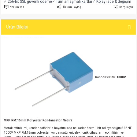
✓ 256-bit SSL güvenli ödeme
✓ Tüm anlaşmalı kartlar
✓ Kolay iade & değişim
si
atör
Serisi
enç 3W
 603 Kılıf
Yorum Yaz
Ürünü Paylaş
Karşılaştır
si
satör
erisi
enç 4W
 603 Kılıf - 25 Adet
Ürün Bilgisi
4 Serisi,27 Serisi,93 Serisi
atör
Serisi
enç 5W
 805 Kılıf
tör
 Serisi
ç 10W
 805 Kılıf - 25 Adet
erisi
atör
erisi
ç 11W
d
Kondans
33NF 1000V
isi
satör
ç 13W
isi
atör
ç 14W
i
satör
ç 15W
MKP RM:15mm Polyester Kondansatör Nedir?
isi
atör
ç 17W
iyot
Merak ettiniz mi, kondansatörlerin hayatımızda ne kadar önemli bir rol oynadığını? 33NF
1000V MKP RM:15mm polyester kondansatörleri, elektronik cihazların etkinliğini ve