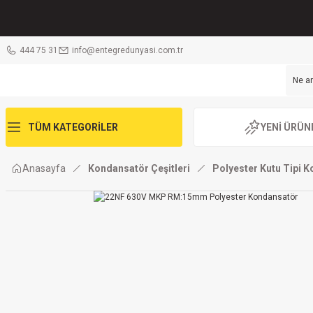
444 75 31
info@entegredunyasi.com.tr
TÜM KATEGORİLER
YENİ ÜRÜN
Anasayfa
Kondansatör Çeşitleri
Polyester Kutu Tipi 