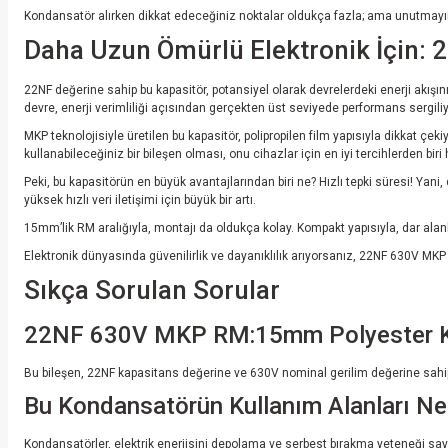
Kondansatör alırken dikkat edeceğiniz noktalar oldukça fazla; ama unutmayın,
Daha Uzun Ömürlü Elektronik İçin:
22NF değerine sahip bu kapasitör, potansiyel olarak devrelerdeki enerji akışın
devre, enerji verimliliği açısından gerçekten üst seviyede performans sergiliy
MKP teknolojisiyle üretilen bu kapasitör, polipropilen film yapısıyla dikkat ç
kullanabileceğiniz bir bileşen olması, onu cihazlar için en iyi tercihlerden biri h
Peki, bu kapasitörün en büyük avantajlarından biri ne? Hızlı tepki süresi! Ya
yüksek hızlı veri iletişimi için büyük bir artı.
15mm’lik RM aralığıyla, montajı da oldukça kolay. Kompakt yapısıyla, dar alan
Elektronik dünyasında güvenilirlik ve dayanıklılık arıyorsanız, 22NF 630V MKP
Sıkça Sorulan Sorular
22NF 630V MKP RM:15mm Polyester K
Bu bileşen, 22NF kapasitans değerine ve 630V nominal gerilim değerine sahip,
Bu Kondansatörün Kullanım Alanları Nel
Kondansatörler, elektrik enerjisini depolama ve serbest bırakma yeteneği saye