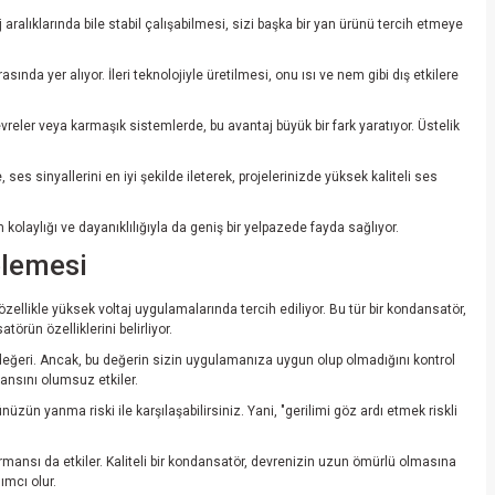
aralıklarında bile stabil çalışabilmesi, sizi başka bir yan ürünü tercih etmeye
da yer alıyor. İleri teknolojiyle üretilmesi, onu ısı ve nem gibi dış etkilere
reler veya karmaşık sistemlerde, bu avantaj büyük bir fark yaratıyor. Üstelik
s sinyallerini en iyi şekilde ileterek, projelerinizde yüksek kaliteli ses
 kolaylığı ve dayanıklılığıyla da geniş bir yelpazede fayda sağlıyor.
elemesi
likle yüksek voltaj uygulamalarında tercih ediliyor. Bu tür bir kondansatör,
rün özelliklerini belirliyor.
değeri. Ancak, bu değerin sizin uygulamanıza uygun olup olmadığını kontrol
ansını olumsuz etkiler.
 yanma riski ile karşılaşabilirsiniz. Yani, "gerilimi göz ardı etmek riskli
ormansı da etkiler. Kaliteli bir kondansatör, devrenizin uzun ömürlü olmasına
ımcı olur.