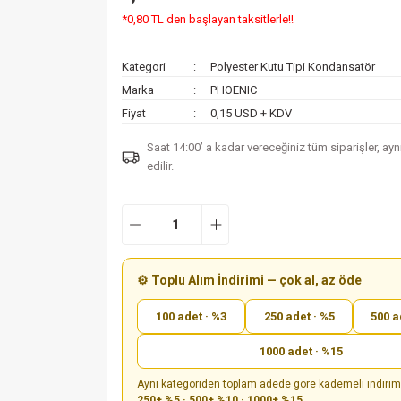
*0,80 TL den başlayan taksitlerle!!
Kategori
Polyester Kutu Tipi Kondansatör
Marka
PHOENIC
Fiyat
0,15 USD + KDV
Saat 14:00’ a kadar vereceğiniz tüm siparişler, ay
edilir.
⚙️ Toplu Alım İndirimi — çok al, az öde
100 adet · %3
250 adet · %5
500 a
1000 adet · %15
Aynı kategoriden toplam adede göre kademeli indiri
250+ %5 · 500+ %10 · 1000+ %15