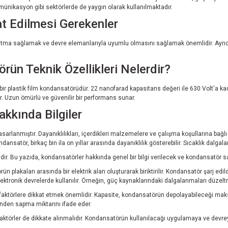
omünikasyon gibi sektörlerde de yaygın olarak kullanılmaktadır.
t Edilmesi Gerekenler
ğutma sağlamak ve devre elemanlarıyla uyumlu olmasını sağlamak önemlidir. Ayrı
 Teknik Özellikleri Nelerdir?
astik film kondansatörüdür. 22 nanofarad kapasitans değeri ile 630 Volt'a kadar d
r. Uzun ömürlü ve güvenilir bir performans sunar.
kkında Bilgiler
 tasarlanmıştır. Dayanıklılıkları, içerdikleri malzemelere ve çalışma koşullarına ba
nsatör, birkaç bin ila on yıllar arasında dayanıklılık gösterebilir. Sıcaklık dalgalanm
idir. Bu yazıda, kondansatörler hakkında genel bir bilgi verilecek ve kondansatör sa
n plakaları arasında bir elektrik alan oluşturarak biriktirilir. Kondansatör şarj edi
elektronik devrelerde kullanılır. Örneğin, güç kaynaklarındaki dalgalanmaları düzeltme
i faktörlere dikkat etmek önemlidir. Kapasite, kondansatörün depolayabileceği mak
inden sapma miktarını ifade eder.
bi faktörler de dikkate alınmalıdır. Kondansatörün kullanılacağı uygulamaya ve dev