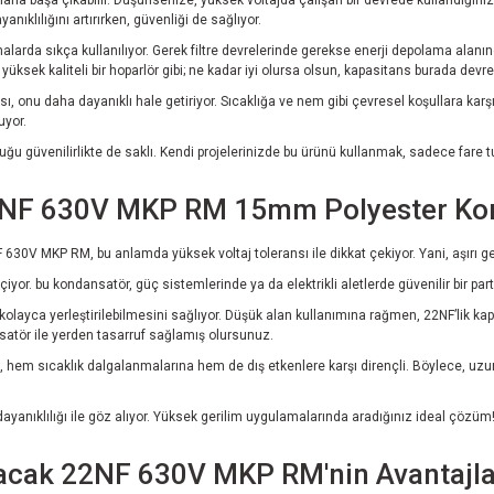
nıklılığını artırırken, güvenliği de sağlıyor.
larda sıkça kullanılıyor. Gerek filtre devrelerinde gerekse enerji depolama alanınd
z yüksek kaliteli bir hoparlör gibi; ne kadar iyi olursa olsun, kapasitans burada devre
, onu daha dayanıklı hale getiriyor. Sıcaklığa ve nem gibi çevresel koşullara karşı
uyor.
güvenilirlikte de saklı. Kendi projelerinizde bu ürünü kullanmak, sadece fare tuz
 22NF 630V MKP RM 15mm Polyester Ko
 630V MKP RM, bu anlamda yüksek voltaj toleransı ile dikkat çekiyor. Yani, aşırı g
yor. bu kondansatör, güç sistemlerinde ya da elektrikli aletlerde güvenilir bir part
e kolayca yerleştirilebilmesini sağlıyor. Düşük alan kullanımına rağmen, 22NF’lik ka
nsatör ile yerden tasarruf sağlamış olursunuz.
 hem sıcaklık dalgalanmalarına hem de dış etkenlere karşı dirençli. Böylece, uzun 
yanıklılığı ile göz alıyor. Yüksek gerilim uygulamalarında aradığınız ideal çözü
atacak 22NF 630V MKP RM'nin Avantajla