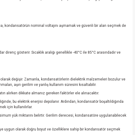
ca, kondansatörün nominal voltajını aşmamak ve güvenli bir alan seçmek de
irenç gösterir. Sıcaklık aralığı genellikle -40°C ile 85°C arasındadır ve
ğlı olarak değişir. Zamanla, kondansatörlerin dielektrik malzemeleri bozulur ve
aları, aşırı gerilim ve yanlış kullanım süresini kısaltabilir.
tın alırken dikkate almanız gereken faktörler ele alınacaktır.
ldiğinde, bu elektrik enerjisi depolanır. Ardından, kondansatör boşaltıldığında
k için kullanılırlar.
simum yük miktarını belirtir. Gerilim derecesi, kondansatöre uygulanabilecek
reye uygun olarak doğru boyut ve özelliklere sahip bir kondansatör seçmek