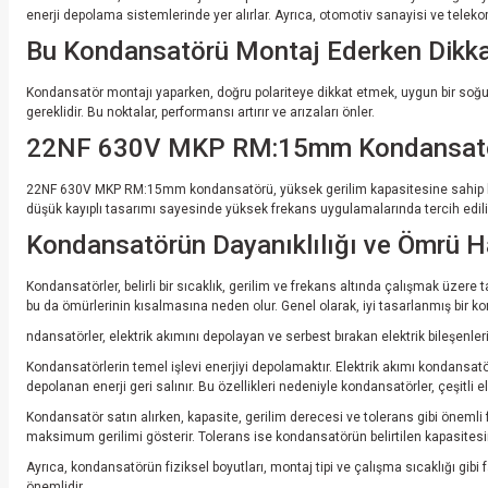
enerji depolama sistemlerinde yer alırlar. Ayrıca, otomotiv sanayisi ve telek
Bu Kondansatörü Montaj Ederken Dikka
Kondansatör montajı yaparken, doğru polariteye dikkat etmek, uygun bir so
gereklidir. Bu noktalar, performansı artırır ve arızaları önler.
22NF 630V MKP RM:15mm Kondansatörün
22NF 630V MKP RM:15mm kondansatörü, yüksek gerilim kapasitesine sahip bir pl
düşük kayıplı tasarımı sayesinde yüksek frekans uygulamalarında tercih edili
Kondansatörün Dayanıklılığı ve Ömrü Ha
Kondansatörler, belirli bir sıcaklık, gerilim ve frekans altında çalışmak üzere
bu da ömürlerinin kısalmasına neden olur. Genel olarak, iyi tasarlanmış bir konda
ndansatörler, elektrik akımını depolayan ve serbest bırakan elektrik bileşenler
Kondansatörlerin temel işlevi enerjiyi depolamaktır. Elektrik akımı kondansatörü
depolanan enerji geri salınır. Bu özellikleri nedeniyle kondansatörler, çeşitli 
Kondansatör satın alırken, kapasite, gerilim derecesi ve tolerans gibi öneml
maksimum gerilimi gösterir. Tolerans ise kondansatörün belirtilen kapasites
Ayrıca, kondansatörün fiziksel boyutları, montaj tipi ve çalışma sıcaklığı gi
önemlidir.