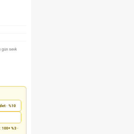
nı gün sevk
det · %10
m:
100+ %3 ·