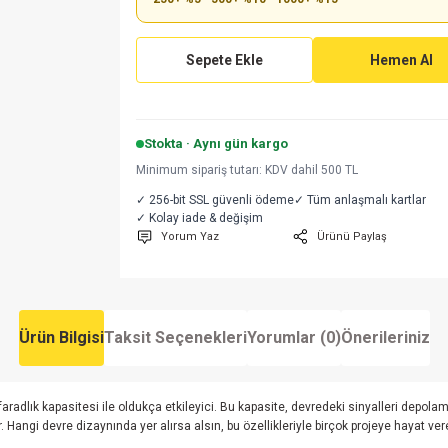
Sepete Ekle
Hemen Al
Stokta · Aynı gün kargo
Minimum sipariş tutarı: KDV dahil 500 TL
✓ 256-bit SSL güvenli ödeme
✓ Tüm anlaşmalı kartlar
✓ Kolay iade & değişim
Yorum Yaz
Ürünü Paylaş
Ürün Bilgisi
Taksit Seçenekleri
Yorumlar (0)
Önerileriniz
radlık kapasitesi ile oldukça etkileyici. Bu kapasite, devredeki sinyalleri depolam
angi devre dizaynında yer alırsa alsın, bu özellikleriyle birçok projeye hayat vereb