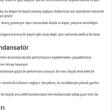
a, bu değeri ile büyük avantaj sağlıyor. Kullanıcılar için standardın ötesinde
ye giriyor.
 direnç gösteriyor. Aynı zamandaki düşük ısı kaybı, çalışma verimliliğini
ağına konmuş bir peynir gibi cazip değil, aynı zamanda akıllıca bir karar
ndansatör
erilim durumlarında bile performansını kaybetmeden çalışabilirsiniz.
ner olmayı başarıyor.
pasitesiyle güçlü bir performans sunuyor. Bir nevi, küçük ama etkili bir
ömürlü bir kullanım sağlıyor. Gerçekten, bu özellikleriyle yüksek gerilim
m! Bu küçük ama etkili kondansatör, hem kullanıcıdan aldığı puan hem de
rı