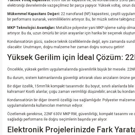
elektroniği devrelerinde vazgeçilmez bir parça yapıyor. Yüksek voltaj, onun daya
Mükemmel Kapasitans Değeri:
22 nanofarad (NF) kapasitesi, çeşitli uygulama
bir performans sunarak, verimliliklerini artırıyor. Bu, bir müzik setine taktığını
MKP Teknolojisi Avantajları:
Metallize polyester yani MKP işleme sahip olması
artırıyor. Bu da, uzun ömürlü bir ürün arayanlar için harika bir seçenek oluştur
Kondansatörün gücü, sadece teknik özelliklerinde değil, aynı zamanda sunduğu 
olacaktır. Unutmayın, doğru malzeme her zaman doğru sonucu getirir!
Yüksek Gerilim için İdeal Çözüm:
Öncelikle, yüksek gerilim uygulamalarında güvenilirlik büyük bir mesele. 22NF
Bu durum, sistem katmanlarında güvenliği artırarak olası arızaların önüne geçi
Bir diğer özellik, 15mm'lik kompakt tasarımıdır. Bu boyut, sınırlı alanlarda bil
kahraman! Kısıtlı alanlar, çoğu zaman verimliliği düşürebilir; ancak bu konda
Kondansatörün bir diğer önemli özelliği ise sağlamlığıdır. Polyester malzeme,
uygulamalarında kullanıcıları memnun ediyor.
Özetlemek gerekirse, 22NF 630V MKP RM, güvenilirliği, kompakt tasarımı ve da
sağladığı performans ile doğru seçimlerin başında yer alıyor.
Elektronik Projelerinizde Fark Yar