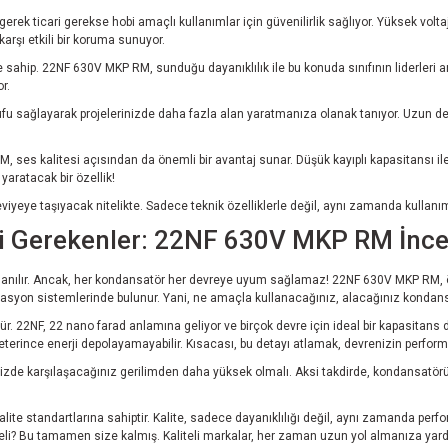
rek ticari gerekse hobi amaçlı kullanımlar için güvenilirlik sağlıyor. Yüksek voltaj 
rşı etkili bir koruma sunuyor.
ip. 22NF 630V MKP RM, sunduğu dayanıklılık ile bu konuda sınıfının liderleri arasın
r.
ufu sağlayarak projelerinizde daha fazla alan yaratmanıza olanak tanıyor. Uzun dev
s kalitesi açısından da önemli bir avantaj sunar. Düşük kayıplı kapasitansı ile, se
aratacak bir özellik!
eviyeye taşıyacak nitelikte. Sadece teknik özelliklerle değil, aynı zamanda kullanım
si Gerekenler: 22NF 630V MKP RM İnc
lanılır. Ancak, her kondansatör her devreye uyum sağlamaz! 22NF 630V MKP RM, özel
syon sistemlerinde bulunur. Yani, ne amaçla kullanacağınız, alacağınız kondansatö
. 22NF, 22 nano farad anlamına geliyor ve birçok devre için ideal bir kapasitans 
eterince enerji depolayamayabilir. Kısacası, bu detayı atlamak, devrenizin perform
 karşılaşacağınız gerilimden daha yüksek olmalı. Aksi takdirde, kondansatörünüzün
ite standartlarına sahiptir. Kalite, sadece dayanıklılığı değil, aynı zamanda perf
meli? Bu tamamen size kalmış. Kaliteli markalar, her zaman uzun yol almanıza yard