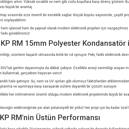
ılığını artırır. Yüksek sıcaklık ve nem gibi zorlu koşullara karşı direnç gösterir
ısı büyük bir avantaj.
ı sırasında size önemli bir esneklik sağlar. Küçük boyutu sayesinde, çeşitli projel
i söyleyebilirim.
işlevsel hem de yapısal olarak modern elektronik projeleri için vazgeçilmez bir bi
arkı görebilirsiniz!
MKP RM 15mm Polyester Kondansatör il
imliliği, ürünlerin başarılı olmasında kritik bir rol oynuyor. Peki, farklı elektroni
V'luk gerilim dayanımıyla da dikkat çekiyor. Özellikle enerji verimliliği arayan mü
şen kullanmak, gerçekten heyecan verici!
anıklı hale getiriyor. Su, nem ve UV ışınları gibi olumsuz faktörlerden etkilenmed
ıpranma ve aşınmaya karşı savaşarak sizlere dayanıklı bir çözüm sunuyor.
özellikle her milimetrenin önemli olduğu modern elektronik projelerinde büyük bir avan
in elektroniğinde yer alan potansiyelli bir yıldız! Her proje için bu kadar özel b
KP RM'nin Üstün Performansı
larla başa çıkabilir. Düşünsenize, yüksek voltajda çalışan bir devrede kullandığınız