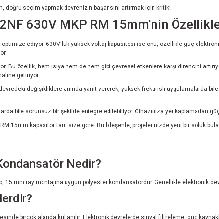
 doğru seçim yapmak devrenizin başarısını artırmak için kritik!
 22NF 630V MKP RM 15mm'nin Özellikle
ı optimize ediyor. 630V'luk yüksek voltaj kapasitesi ise onu, özellikle güç elektron
or.
ekiyor. Bu özellik, hem ısıya hem de nem gibi çevresel etkenlere karşı direncini ar
aline getiriyor.
ni, devredeki değişikliklere anında yanıt vererek, yüksek frekanslı uygulamalarda b
larda bile sorunsuz bir şekilde entegre edilebiliyor. Cihazınıza yer kaplamadan gü
 RM 15mm kapasitör tam size göre. Bu bileşenle, projelerinizde yeni bir soluk bul
ondansatör Nedir?
 15 mm ray montajına uygun polyester kondansatördür. Genellikle elektronik devre
erdir?
sinde birçok alanda kullanılır. Elektronik devrelerde sinyal filtreleme, güç kayn