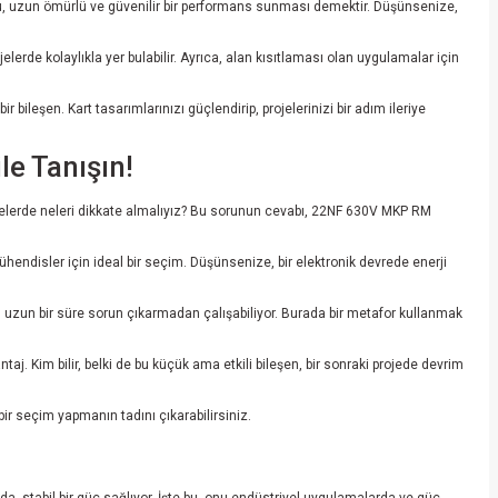
. Bu, uzun ömürlü ve güvenilir bir performans sunması demektir. Düşünsenize,
erde kolaylıkla yer bulabilir. Ayrıca, alan kısıtlaması olan uygulamalar için
leşen. Kart tasarımlarınızı güçlendirip, projelerinizi bir adım ileriye
e Tanışın!
k devrelerde neleri dikkate almalıyız? Bu sorunun cevabı, 22NF 630V MKP RM
hendisler için ideal bir seçim. Düşünsenize, bir elektronik devrede enerji
en uzun bir süre sorun çıkarmadan çalışabiliyor. Burada bir metafor kullanmak
taj. Kim bilir, belki de bu küçük ama etkili bileşen, bir sonraki projede devrim
ir seçim yapmanın tadını çıkarabilirsiniz.
da, stabil bir güç sağlıyor. İşte bu, onu endüstriyel uygulamalarda ve güç