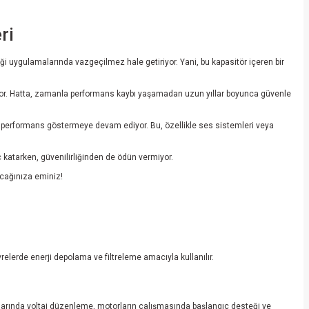
ri
iği uygulamalarında vazgeçilmez hale getiriyor. Yani, bu kapasitör içeren bir
tırıyor. Hatta, zamanla performans kaybı yaşamadan uzun yıllar boyunca güvenle
ile performans göstermeye devam ediyor. Bu, özellikle ses sistemleri veya
ç katarken, güvenilirliğinden de ödün vermiyor.
acağınıza eminiz!
lerde enerji depolama ve filtreleme amacıyla kullanılır.
aklarında voltaj düzenleme, motorların çalışmasında başlangıç desteği ve