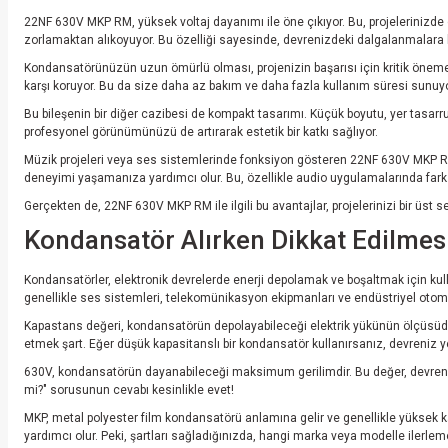
22NF 630V MKP RM, yüksek voltaj dayanımı ile öne çıkıyor. Bu, projelerinizde ge
zorlamaktan alıkoyuyor. Bu özelliği sayesinde, devrenizdeki dalgalanmalara ka
Kondansatörünüzün uzun ömürlü olması, projenizin başarısı için kritik öneme sah
karşı koruyor. Bu da size daha az bakım ve daha fazla kullanım süresi sunuyo
Bu bileşenin bir diğer cazibesi de kompakt tasarımı. Küçük boyutu, yer tasarr
profesyonel görünümünüzü de artırarak estetik bir katkı sağlıyor.
Müzik projeleri veya ses sistemlerinde fonksiyon gösteren 22NF 630V MKP RM, se
deneyimi yaşamanıza yardımcı olur. Bu, özellikle audio uygulamalarında fark y
Gerçekten de, 22NF 630V MKP RM ile ilgili bu avantajlar, projelerinizi bir üst s
Kondansatör Alırken Dikkat Edilme
Kondansatörler, elektronik devrelerde enerji depolamak ve boşaltmak için kul
genellikle ses sistemleri, telekomünikasyon ekipmanları ve endüstriyel otoma
Kapastans değeri, kondansatörün depolayabileceği elektrik yükünün ölçüsüdür
etmek şart. Eğer düşük kapasitanslı bir kondansatör kullanırsanız, devreniz y
630V, kondansatörün dayanabileceği maksimum gerilimdir. Bu değer, devrenizde
mi?" sorusunun cevabı kesinlikle evet!
MKP, metal polyester film kondansatörü anlamına gelir ve genellikle yüksek kal
yardımcı olur. Peki, şartları sağladığınızda, hangi marka veya modelle ilerle