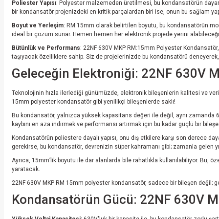
Poliester Yapısı
: Polyester malzemeden üretilmesi, bu kondansatörün dayanıkl
bir kondansatör projenizdeki en kritik parçalardan biri ise, onun bu sağlam yap
Boyut ve Yerleşim
: RM:15mm olarak belirtilen boyutu, bu kondansatörün montaj
ideal bir çözüm sunar. Hemen hemen her elektronik projede yerini alabileceğin
Bütünlük ve Performans
: 22NF 630V MKP RM:15mm Polyester Kondansatör, hem 
taşıyacak özelliklere sahip. Siz de projelerinizde bu kondansatörü deneyerek, f
Geleceğin Elektroniği: 22NF 630V 
Teknolojinin hızla ilerlediği günümüzde, elektronik bileşenlerin kalitesi ve ver
15mm polyester kondansatör gibi yenilikçi bileşenlerde saklı!
Bu kondansatör, yalnızca yüksek kapasitans değeri ile değil, aynı zamanda 630
kaybını en aza indirmek ve performansı artırmak için bu kadar güçlü bir bile
Kondansatörün poliestere dayalı yapısı, onu dış etkilere karşı son derece day
gerekirse, bu kondansatör, devrenizin süper kahramanı gibi; zamanla gelen y
Ayrıca, 15mm’lik boyutu ile dar alanlarda bile rahatlıkla kullanılabiliyor. Bu, 
yaratacak.
22NF 630V MKP RM 15mm polyester kondansatör, sadece bir bileşen değil; geleceğ
Kondansatörün Gücü: 22NF 630V M
Yüksek Voltaj Kapasitesi:
630V'luk bir kapasite ile, bu kondansatör zorlu şart