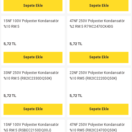
si
ansatör
 Kılıf
Sepete Ekle
Sepete Ekle
si
a Tipi Kondansatör
 Kılıf
15NF 100V Polyester Kondansatör
47NF 250V Polyester Kondansatör
%10 RM:5
%2 RM:5 R79IC2470CK40G
risi
Tipi Kondansatör
 Kılıf
5,72 TL
5,72 TL
si
nsatör
 Kılıf
Sepete Ekle
Sepete Ekle
si
r 1206 Kılıf
Kılıf
33NF 250V Polyester Kondansatör
22NF 250V Polyester Kondansatör
si
 402 Kılıf
Kılıf
%10 RM:5 (R82IC2330DQ50K)
%10 RM5 (R82IC2220DQ50K)
isi
 603 Kılıf
Kılıf
5,72 TL
5,72 TL
si
 805 Kılıf
5W
Sepete Ekle
Sepete Ekle
isi
nsatör
W
15NF 100V Polyester Kondansatör
47NF 250V Polyester Kondansatör
%5 RM:5 (RSBEC2150DQ00J)
%10 RM5 (R82IC2470DQ50K)
si
atör
W