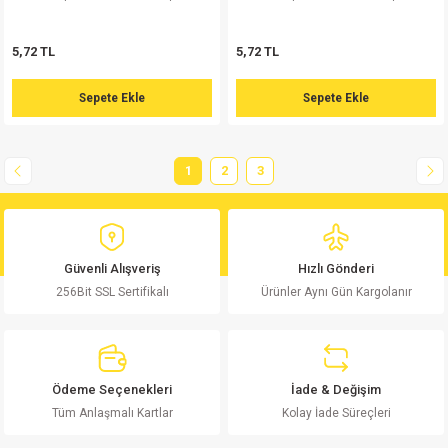
isi
5,72 TL
5,72 TL
Sepete Ekle
Sepete Ekle
si
isi
1
2
3
isi
risi
Güvenli Alışveriş
Hızlı Gönderi
256Bit SSL Sertifikalı
Ürünler Aynı Gün Kargolanır
risi
si
Ödeme Seçenekleri
İade & Değişim
si
Tüm Anlaşmalı Kartlar
Kolay İade Süreçleri
risi