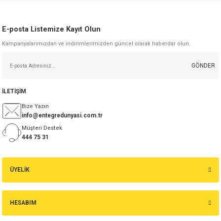
isi
E-posta Listemize Kayıt Olun
Kampanyalarımızdan ve indirimlerimizden güncel olarak haberdar olun.
erisi
GÖNDER
releri
İLETİŞİM
P MARKA)
Bize Yazın
info@entegredunyasi.com.tr
Müşteri Destek
444 75 31
ÜYELİK
HESABIM