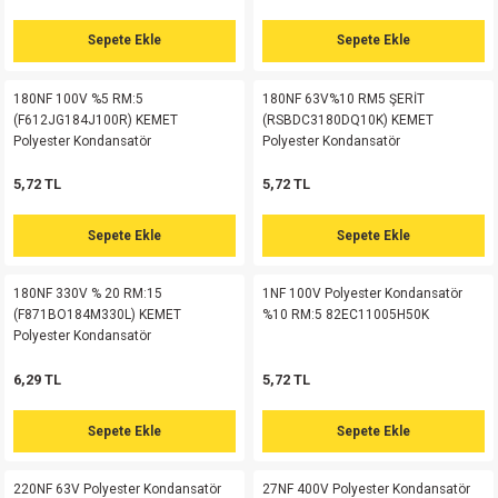
si
atör
Serisi
enç 3W
 603 Kılıf
Sepete Ekle
Sepete Ekle
si
satör
erisi
enç 4W
 603 Kılıf - 25 Adet
180NF 100V %5 RM:5
180NF 63V%10 RM5 ŞERİT
(F612JG184J100R) KEMET
(RSBDC3180DQ10K) KEMET
4 Serisi,27 Serisi,93 Serisi
atör
Serisi
enç 5W
 805 Kılıf
Polyester Kondansatör
Polyester Kondansatör
5,72 TL
5,72 TL
tör
 Serisi
ç 10W
 805 Kılıf - 25 Adet
Sepete Ekle
Sepete Ekle
erisi
atör
erisi
ç 11W
d
180NF 330V % 20 RM:15
1NF 100V Polyester Kondansatör
isi
satör
ç 13W
(F871BO184M330L) KEMET
%10 RM:5 82EC11005H50K
Polyester Kondansatör
isi
atör
ç 14W
6,29 TL
5,72 TL
i
satör
ç 15W
Sepete Ekle
Sepete Ekle
isi
atör
ç 17W
iyot
220NF 63V Polyester Kondansatör
27NF 400V Polyester Kondansatör