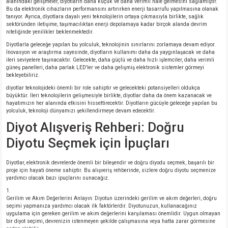
alanındaki gelişmeler, diyotların daha küçük ve daha verimli hale gelmesini sağlamıştır.
Bu da elektronik cihazların performansını artırırken enerji tasarrufu yapılmasına olanak
tanıyor. Ayrıca, diyotlara dayalı yeni teknolojilerin ortaya çıkmasıyla birlikte, sağlık
sektöründen iletişime, taşımacılıktan enerji depolamaya kadar birçok alanda devrim
niteliğinde yenilikler beklenmektedir.
Diyotlarla geleceğe yapılan bu yolculuk, teknolojinin sınırlarını zorlamaya devam ediyor.
İnovasyon ve araştırma sayesinde, diyotların kullanımı daha da yaygınlaşacak ve daha
ileri seviyelere taşınacaktır. Gelecekte, daha güçlü ve daha hızlı işlemciler, daha verimli
güneş panelleri, daha parlak LED'ler ve daha gelişmiş elektronik sistemler görmeyi
bekleyebiliriz.
diyotlar teknolojideki önemli bir role sahiptir ve gelecekteki potansiyelleri oldukça
büyüktür. İleri teknolojilerin gelişmesiyle birlikte, diyotlar daha da önem kazanacak ve
hayatımızın her alanında etkisini hissettirecektir. Diyotların gücüyle geleceğe yapılan bu
yolculuk, teknoloji dünyamızı şekillendirmeye devam edecektir.
Diyot Alışveriş Rehberi: Doğru
Diyotu Seçmek için İpuçları
Diyotlar, elektronik devrelerde önemli bir bileşendir ve doğru diyodu seçmek, başarılı bir
proje için hayati öneme sahiptir. Bu alışveriş rehberinde, sizlere doğru diyotu seçmenize
yardımcı olacak bazı ipuçlarını sunacağız.
Gerilim ve Akım Değerlerini Anlayın: Diyotun üzerindeki gerilim ve akım değerleri, doğru
seçimi yapmanıza yardımcı olacak ilk faktörlerdir. Diyotunuzun, kullanacağınız
uygulama için gereken gerilim ve akım değerlerini karşılaması önemlidir. Uygun olmayan
bir diyot seçimi, devrenizin istenmeyen şekilde çalışmasına veya hatta zarar görmesine