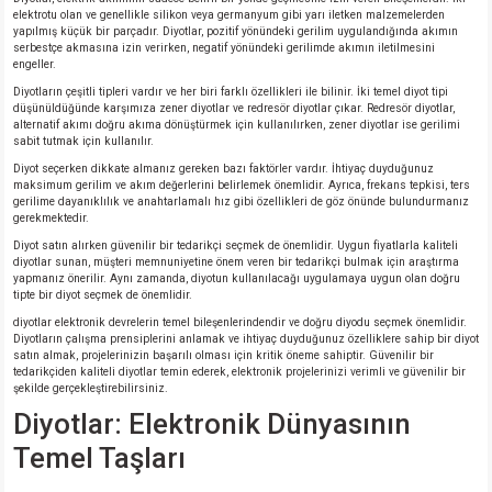
elektrotu olan ve genellikle silikon veya germanyum gibi yarı iletken malzemelerden
yapılmış küçük bir parçadır. Diyotlar, pozitif yönündeki gerilim uygulandığında akımın
serbestçe akmasına izin verirken, negatif yönündeki gerilimde akımın iletilmesini
engeller.
Diyotların çeşitli tipleri vardır ve her biri farklı özellikleri ile bilinir. İki temel diyot tipi
düşünüldüğünde karşımıza zener diyotlar ve redresör diyotlar çıkar. Redresör diyotlar,
alternatif akımı doğru akıma dönüştürmek için kullanılırken, zener diyotlar ise gerilimi
sabit tutmak için kullanılır.
Diyot seçerken dikkate almanız gereken bazı faktörler vardır. İhtiyaç duyduğunuz
maksimum gerilim ve akım değerlerini belirlemek önemlidir. Ayrıca, frekans tepkisi, ters
gerilime dayanıklılık ve anahtarlamalı hız gibi özellikleri de göz önünde bulundurmanız
gerekmektedir.
Diyot satın alırken güvenilir bir tedarikçi seçmek de önemlidir. Uygun fiyatlarla kaliteli
diyotlar sunan, müşteri memnuniyetine önem veren bir tedarikçi bulmak için araştırma
yapmanız önerilir. Aynı zamanda, diyotun kullanılacağı uygulamaya uygun olan doğru
tipte bir diyot seçmek de önemlidir.
diyotlar elektronik devrelerin temel bileşenlerindendir ve doğru diyodu seçmek önemlidir.
Diyotların çalışma prensiplerini anlamak ve ihtiyaç duyduğunuz özelliklere sahip bir diyot
satın almak, projelerinizin başarılı olması için kritik öneme sahiptir. Güvenilir bir
tedarikçiden kaliteli diyotlar temin ederek, elektronik projelerinizi verimli ve güvenilir bir
şekilde gerçekleştirebilirsiniz.
Diyotlar: Elektronik Dünyasının
Temel Taşları