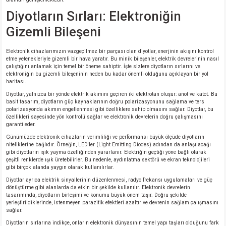
Diyotların Sırları: Elektroniğin
Gizemli Bileşeni
Elektronik cihazlarımızın vazgeçilmez bir parçası olan diyotlar, enerjinin akışını kontrol
etme yetenekleriyle gizemli bir hava yaratır. Bu minik bileşenler, elektrik devrelerinin nasıl
çalıştığını anlamak için temel bir öneme sahiptir. İşte sizlere diyotların sırlarını ve
elektroniğin bu gizemli bileşeninin neden bu kadar önemli olduğunu açıklayan bir yol
haritası.
Diyotlar, yalnızca bir yönde elektrik akımını geçiren iki elektrotan oluşur: anot ve katot. Bu
basit tasarım, diyotların güç kaynaklarının doğru polarizasyonunu sağlama ve ters
polarizasyonda akımın engellenmesi gibi özelliklere sahip olmasını sağlar. Diyotlar, bu
özellikleri sayesinde yön kontrolü sağlar ve elektronik devrelerin doğru çalışmasını
garanti eder.
Günümüzde elektronik cihazların verimliliği ve performansı büyük ölçüde diyotların
niteliklerine bağlıdır. Örneğin, LED'ler (Light Emitting Diodes) adından da anlaşılacağı
gibi diyotların ışık yayma özelliğinden yararlanır. Elektriğin geçtiği yöne bağlı olarak
çeşitli renklerde ışık üretebilirler. Bu nedenle, aydınlatma sektörü ve ekran teknolojileri
gibi birçok alanda yaygın olarak kullanılırlar.
Diyotlar ayrıca elektrik sinyallerinin düzenlenmesi, radyo frekansı uygulamaları ve güç
dönüştürme gibi alanlarda da etkin bir şekilde kullanılır. Elektronik devrelerin
tasarımında, diyotların birleşimi ve konumu büyük önem taşır. Doğru şekilde
yerleştirildiklerinde, istenmeyen parazitik efektleri azaltır ve devrenin sağlam çalışmasını
sağlar.
Diyotların sırlarına indikçe, onların elektronik dünyasının temel yapı taşları olduğunu fark