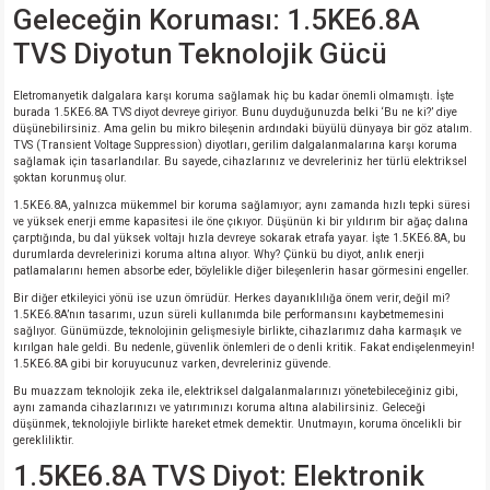
Geleceğin Koruması: 1.5KE6.8A
si
nsatörler
ç 25W
od
TVS Diyotun Teknolojik Gücü
ndansatör
ç 3W
ç
Eletromanyetik dalgalara karşı koruma sağlamak hiç bu kadar önemli olmamıştı. İşte
burada 1.5KE6.8A TVS diyot devreye giriyor. Bunu duyduğunuzda belki ‘Bu ne ki?’ diye
ver
d Kondansatörler
ç 4W
düşünebilirsiniz. Ama gelin bu mikro bileşenin ardındaki büyülü dünyaya bir göz atalım.
TVS (Transient Voltage Suppression) diyotları, gerilim dalgalanmalarına karşı koruma
sağlamak için tasarlandılar. Bu sayede, cihazlarınız ve devreleriniz her türlü elektriksel
si
ansatör
ç 6W
şoktan korunmuş olur.
1.5KE6.8A, yalnızca mükemmel bir koruma sağlamıyor; aynı zamanda hızlı tepki süresi
ve yüksek enerji emme kapasitesi ile öne çıkıyor. Düşünün ki bir yıldırım bir ağaç dalına
si
Kondansatör
ç 7W
d
çarptığında, bu dal yüksek voltajı hızla devreye sokarak etrafa yayar. İşte 1.5KE6.8A, bu
durumlarda devrelerinizi koruma altına alıyor. Why? Çünkü bu diyot, anlık enerji
patlamalarını hemen absorbe eder, böylelikle diğer bileşenlerin hasar görmesini engeller.
isi
ansatör
ç 8W
Bir diğer etkileyici yönü ise uzun ömrüdür. Herkes dayanıklılığa önem verir, değil mi?
1.5KE6.8A’nın tasarımı, uzun süreli kullanımda bile performansını kaybetmemesini
sağlıyor. Günümüzde, teknolojinin gelişmesiyle birlikte, cihazlarımız daha karmaşık ve
si
ster AXİAL Kondansatör
ç 9W
kırılgan hale geldi. Bu nedenle, güvenlik önlemleri de o denli kritik. Fakat endişelenmeyin!
1.5KE6.8A gibi bir koruyucunuz varken, devreleriniz güvende.
risi
ndansatörler
Bu muazzam teknolojik zeka ile, elektriksel dalgalanmalarınızı yönetebileceğiniz gibi,
aynı zamanda cihazlarınızı ve yatırımınızı koruma altına alabilirsiniz. Geleceği
düşünmek, teknolojiyle birlikte hareket etmek demektir. Unutmayın, koruma öncelikli bir
gerekliliktir.
isi
atör
1.5KE6.8A TVS Diyot: Elektronik