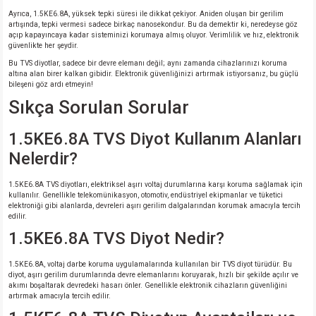
Ayrıca, 1.5KE6.8A, yüksek tepki süresi ile dikkat çekiyor. Aniden oluşan bir gerilim
artışında, tepki vermesi sadece birkaç nanosekondur. Bu da demektir ki, neredeyse göz
açıp kapayıncaya kadar sisteminizi korumaya almış oluyor. Verimlilik ve hız, elektronik
güvenlikte her şeydir.
Bu TVS diyotlar, sadece bir devre elemanı değil; aynı zamanda cihazlarınızı koruma
altına alan birer kalkan gibidir. Elektronik güvenliğinizi artırmak istiyorsanız, bu güçlü
bileşeni göz ardı etmeyin!
Sıkça Sorulan Sorular
1.5KE6.8A TVS Diyot Kullanım Alanları
Nelerdir?
1.5KE6.8A TVS diyotları, elektriksel aşırı voltaj durumlarına karşı koruma sağlamak için
kullanılır. Genellikle telekomünikasyon, otomotiv, endüstriyel ekipmanlar ve tüketici
elektroniği gibi alanlarda, devreleri aşırı gerilim dalgalarından korumak amacıyla tercih
edilir.
1.5KE6.8A TVS Diyot Nedir?
1.5KE6.8A, voltaj darbe koruma uygulamalarında kullanılan bir TVS diyot türüdür. Bu
diyot, aşırı gerilim durumlarında devre elemanlarını koruyarak, hızlı bir şekilde açılır ve
akımı boşaltarak devredeki hasarı önler. Genellikle elektronik cihazların güvenliğini
artırmak amacıyla tercih edilir.