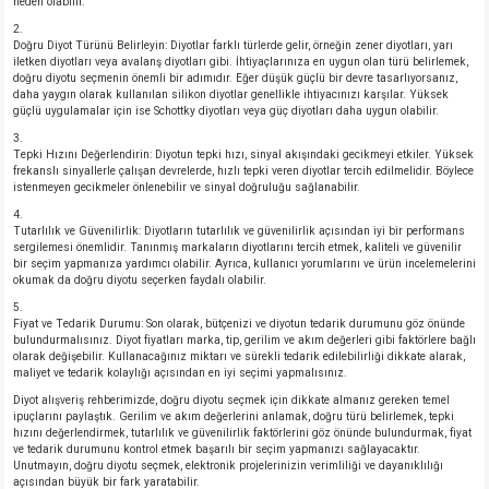
neden olabilir.
Doğru Diyot Türünü Belirleyin: Diyotlar farklı türlerde gelir, örneğin zener diyotları, yarı
iletken diyotları veya avalanş diyotları gibi. İhtiyaçlarınıza en uygun olan türü belirlemek,
doğru diyotu seçmenin önemli bir adımıdır. Eğer düşük güçlü bir devre tasarlıyorsanız,
daha yaygın olarak kullanılan silikon diyotlar genellikle ihtiyacınızı karşılar. Yüksek
güçlü uygulamalar için ise Schottky diyotları veya güç diyotları daha uygun olabilir.
Tepki Hızını Değerlendirin: Diyotun tepki hızı, sinyal akışındaki gecikmeyi etkiler. Yüksek
frekanslı sinyallerle çalışan devrelerde, hızlı tepki veren diyotlar tercih edilmelidir. Böylece
istenmeyen gecikmeler önlenebilir ve sinyal doğruluğu sağlanabilir.
Tutarlılık ve Güvenilirlik: Diyotların tutarlılık ve güvenilirlik açısından iyi bir performans
sergilemesi önemlidir. Tanınmış markaların diyotlarını tercih etmek, kaliteli ve güvenilir
bir seçim yapmanıza yardımcı olabilir. Ayrıca, kullanıcı yorumlarını ve ürün incelemelerini
okumak da doğru diyotu seçerken faydalı olabilir.
Fiyat ve Tedarik Durumu: Son olarak, bütçenizi ve diyotun tedarik durumunu göz önünde
bulundurmalısınız. Diyot fiyatları marka, tip, gerilim ve akım değerleri gibi faktörlere bağlı
olarak değişebilir. Kullanacağınız miktarı ve sürekli tedarik edilebilirliği dikkate alarak,
maliyet ve tedarik kolaylığı açısından en iyi seçimi yapmalısınız.
Diyot alışveriş rehberimizde, doğru diyotu seçmek için dikkate almanız gereken temel
ipuçlarını paylaştık. Gerilim ve akım değerlerini anlamak, doğru türü belirlemek, tepki
hızını değerlendirmek, tutarlılık ve güvenilirlik faktörlerini göz önünde bulundurmak, fiyat
ve tedarik durumunu kontrol etmek başarılı bir seçim yapmanızı sağlayacaktır.
Unutmayın, doğru diyotu seçmek, elektronik projelerinizin verimliliği ve dayanıklılığı
açısından büyük bir fark yaratabilir.