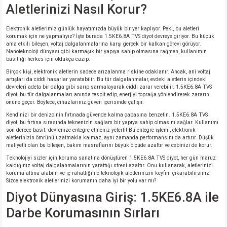
si
ansatör
 Kılıf
Aletlerinizi Nasıl Korur?
si
a Tipi Kondansatör
 Kılıf
Elektronik aletlerimiz günlük hayatımızda büyük bir yer kaplıyor. Peki, bu aletleri
korumak için ne yapmalıyız? İşte burada 1.5KE6.8A TVS diyot devreye giriyor. Bu küçük
ama etkili bileşen, voltaj dalgalanmalarına karşı gerçek bir kalkan görevi görüyor.
Nanoteknoloji dünyası gibi karmaşık bir yapıya sahip olmasına rağmen, kullanımın
risi
Tipi Kondansatör
 Kılıf
basitliği herkes için oldukça cazip.
Birçok kişi, elektronik aletlerin sadece arızalanma riskine odaklanır. Ancak, ani voltaj
si
nsatör
 Kılıf
artışları da ciddi hasarlar yaratabilir. Bu tür dalgalanmalar, evdeki aletlerin içindeki
devreleri adeta bir dalga gibi sarıp sarmalayarak ciddi zarar verebilir. 1.5KE6.8A TVS
diyot, bu tür dalgalanmaları anında tespit edip, enerjiyi toprağa yönlendirerek zararın
si
r 1206 Kılıf
Kılıf
önüne geçer. Böylece, cihazlarınız güven içerisinde çalışır.
Kendinizi bir denizcinin fırtınada güvende kalma çabasına benzetin. 1.5KE6.8A TVS
diyot, bu fırtına sırasında teknenizin sağlam bir yapıya sahip olmasını sağlar. Kullanımı
si
 402 Kılıf
Kılıf
son derece basit; devrenize entegre etmeniz yeterli! Bu entegre işlemi, elektronik
aletlerinizin ömrünü uzatmakla kalmaz, aynı zamanda performansını da artırır. Düşük
maliyetli olan bu bileşen, bakım masraflarını büyük ölçüde azaltır ve cebinizi de korur.
isi
 603 Kılıf
Kılıf
Teknolojiyi sizler için koruma sanatına dönüştüren 1.5KE6.8A TVS diyot, her gün maruz
kaldığınız voltaj dalgalanmalarının yarattığı stresi azaltır. Onu kullanarak, aletlerinizi
koruma altına alabilir ve iç rahatlığı ile teknolojik aletlerinizin keyfini çıkarabilirsiniz.
si
 805 Kılıf
5W
Sizce elektronik aletlerinizi korumanın daha iyi bir yolu var mı?
Diyot Dünyasına Giriş: 1.5KE6.8A ile
isi
nsatör
W
Darbe Korumasının Sırları
si
atör
W