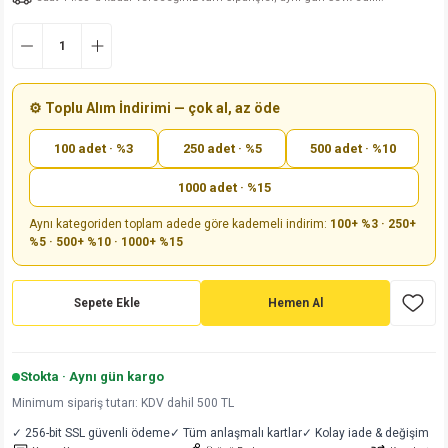
md
risi
Klemens 180C
nsatör
erisi
renç %5 2W
Kılıf
risi
Klemens 90C
atör
risi
enç 1/8w
Kılıf
⚙️ Toplu Alım İndirimi — çok al, az öde
i
satör
risi
enç %1 1/2W
k kapasitör
100 adet · %3
250 adet · %5
500 adet · %10
si
atör
risi
enç %1 1/4W
1000 adet · %15
si
tör
risi
renç 1/2W
ad
iyot
Aynı kategoriden toplam adede göre kademeli indirim:
100+ %3 · 250+
%5 · 500+ %10 · 1000+ %15
si
atör
Serisi
renç 10W
Sepete Ekle
Hemen Al
isi
satör
Serisi
enç 1W
r 1206 Kılıf
 Serisi,45 Serisi
atör
Serisi
renç 20W
 1206 Kılıf - 25 Adet
iyot
Stokta · Aynı gün kargo
Minimum sipariş tutarı: KDV dahil 500 TL
risi
tör
isi
enç 2W
 402 Kılıf
✓ 256-bit SSL güvenli ödeme
✓ Tüm anlaşmalı kartlar
✓ Kolay iade & değişim