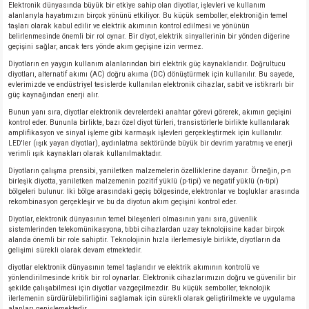
Elektronik dünyasında büyük bir etkiye sahip olan diyotlar, işlevleri ve kullanım
alanlarıyla hayatımızın birçok yönünü etkiliyor. Bu küçük semboller, elektroniğin temel
taşları olarak kabul edilir ve elektrik akımının kontrol edilmesi ve yönünün
belirlenmesinde önemli bir rol oynar. Bir diyot, elektrik sinyallerinin bir yönden diğerine
geçişini sağlar, ancak ters yönde akım geçişine izin vermez.
Diyotların en yaygın kullanım alanlarından biri elektrik güç kaynaklarıdır. Doğrultucu
diyotları, alternatif akımı (AC) doğru akıma (DC) dönüştürmek için kullanılır. Bu sayede,
evlerimizde ve endüstriyel tesislerde kullanılan elektronik cihazlar, sabit ve istikrarlı bir
güç kaynağından enerji alır.
Bunun yanı sıra, diyotlar elektronik devrelerdeki anahtar görevi görerek, akımın geçişini
kontrol eder. Bununla birlikte, bazı özel diyot türleri, transistörlerle birlikte kullanılarak
amplifikasyon ve sinyal işleme gibi karmaşık işlevleri gerçekleştirmek için kullanılır.
LED'ler (ışık yayan diyotlar), aydınlatma sektöründe büyük bir devrim yaratmış ve enerji
verimli ışık kaynakları olarak kullanılmaktadır.
Diyotların çalışma prensibi, yarıiletken malzemelerin özelliklerine dayanır. Örneğin, p-n
birleşik diyotta, yarıiletken malzemenin pozitif yüklü (p-tipi) ve negatif yüklü (n-tipi)
bölgeleri bulunur. İki bölge arasındaki geçiş bölgesinde, elektronlar ve boşluklar arasında
rekombinasyon gerçekleşir ve bu da diyotun akım geçişini kontrol eder.
Diyotlar, elektronik dünyasının temel bileşenleri olmasının yanı sıra, güvenlik
sistemlerinden telekomünikasyona, tıbbi cihazlardan uzay teknolojisine kadar birçok
alanda önemli bir role sahiptir. Teknolojinin hızla ilerlemesiyle birlikte, diyotların da
gelişimi sürekli olarak devam etmektedir.
diyotlar elektronik dünyasının temel taşlarıdır ve elektrik akımının kontrolü ve
yönlendirilmesinde kritik bir rol oynarlar. Elektronik cihazlarımızın doğru ve güvenilir bir
şekilde çalışabilmesi için diyotlar vazgeçilmezdir. Bu küçük semboller, teknolojik
ilerlemenin sürdürülebilirliğini sağlamak için sürekli olarak geliştirilmekte ve uygulama
alanları genişlemektedir.