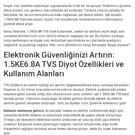
Düşük risk, özellikle endüstriyel uygulamalarda kritik bir rol oynuyor. Sisteminizi güvence
altına alırken, sizi gereksiz masraflardan da kurtarıyor. Yüzlerce cihazın çalıştığı bir
isi
fabrikada, her birinin korunmasına katkı sağlamak son derece önemli. İşte burada
1.5KE6.8A Diyot öne çıkıyor; düşük risk seviyeleriyle, ekipmanlarınızın bütünlüğünü
güvence altına alıyor.
erisi
Sonuç itibarıyla, 1.5KE6.8A TVS Diyot kullanmak, sadece bir akıllıca seçim değil, aynı
zamanda devrelerinizin uzun ömürlü olmasını sağlayan bir yol. Bu diyotun sunduğu
üstün performans ve düşük risk, endüstriyel yazılımlarda ve cihazlarda aradığınız
releri
sağlamlık ve güvenliği sağlıyor. Peki, sizin devreleriniz hangi korumaya ihtiyaç duyuyor?
Elektronik Güvenliğinizi Artırın:
P MARKA)
1.5KE6.8A TVS Diyot Özellikleri ve
Kullanım Alanları
TVS diyotların en önemli özelliği ani gerilim dalgalanmalarına karşı sunduğu korumadır.
Düşünün ki, bir fırtına sırasında evinize yıldırım düşüyor. Elektrik sisteminizde aniden
meydana gelen yüksek voltaj, tüm cihazlarınıza zarar verebilir. İşte 1.5KE6.8A TVS diyot
devreye giriyor. Yıldırımın oluşturduğu fazladan gerilimi absorbe ederek, bu elektrik
akımını güvenli seviyelere düşürüyor. Yani, bu diyotlar sizin 'güvenlik kalkanınız' gibi!
Kullanım alanlarına gelince
, bu parçalar sadece ev elektrik sistemlerinde değil, aynı
zamanda otomotiv, telekom ve endüstriyel makinelerde de yaygın olarak kullanılıyor.
Örneğin, bir otomobilin elektronik kontrol ünitesinde yer alan bu diyot, şasi elektrik
sistemini koruyarak aracın güvenliğini sağlıyor. Gerilim artışlarında, diğer kritik
bileşenlerin sağlığını korumak adına hemen devreye giriyor; adeta bir süper kahraman
gibi!