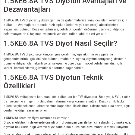
1.5KE6.8A TVS Diyotun Avantajları ve
Dezavantajları
1.5KE6.8A TVS diyotları, yüksek gerilim dalgalanmalarına karşı devreleri korumak için
kullanılır. Avantajları arasında hızlı tepki süreleri ve yüksek enerji absorbe etme
kapasitesi bulunur. Dezavantajları ise, belirli bir gerilim değerinin üzerine çıktığında
deformasyon riski taşıması ve sınırlı yeniden kullanılabilirlikleri yer alır.
1.5KE6.8A TVS Diyot Nasıl Seçilir?
1.5KE6.8A TVS diyotu seçerken, çalışma gerilimini, tepe akımını ve uygulama
gereksinimlerinizi göz önünde bulundurmalısınız. Ayrıca, diyotun koruyacağı devrenin
tipine ve ihtiyacı olan abartı voltaj seviyesine göre uygun model belirlenmelidir. İlgili
verileri kontrol ederek, güvenilir bir koruma sağlanabilir.
1.5KE6.8A TVS Diyotun Teknik
Özellikleri
1.5KE6.8A, voltaj devre koruması için kullanılan bir TVS diyotudur. Bu diyot, 6.8V'luk stez
transiyonu ile ani gerilim dalgalanmalarına karşı korunma sağlar. Düşük clınk tepki
süresi ve yüksek enerji absorbe etme kapasitesi ile elektronik devrelerde kısa devre, aşırı
gerilim ve diğer zararları önler.
1.5KE6.8A
resmi ve fiyatı sitemize eklenmiştir.
Diyotlar elektronik devrelerde önemli bir rol oynayan yarı iletken cihazlardır. Bu makalede,
diyotlar hakkında bilgi vererek diyot satın alma sürecinde size rehberlik etmek istiyoruz.
Diyotlar, elektrik akımının sadece belirli bir yönde geçmesine izin veren bileşenlerdir. İki