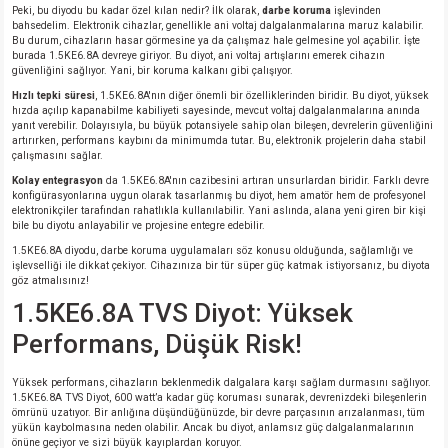
Peki, bu diyodu bu kadar özel kılan nedir? İlk olarak,
darbe koruma
işlevinden
bahsedelim. Elektronik cihazlar, genellikle ani voltaj dalgalanmalarına maruz kalabilir.
Bu durum, cihazların hasar görmesine ya da çalışmaz hale gelmesine yol açabilir. İşte
isi
burada 1.5KE6.8A devreye giriyor. Bu diyot, ani voltaj artışlarını emerek cihazın
güvenliğini sağlıyor. Yani, bir koruma kalkanı gibi çalışıyor.
Hızlı tepki süresi
, 1.5KE6.8A'nın diğer önemli bir özelliklerinden biridir. Bu diyot, yüksek
si
hızda açılıp kapanabilme kabiliyeti sayesinde, mevcut voltaj dalgalanmalarına anında
yanıt verebilir. Dolayısıyla, bu büyük potansiyele sahip olan bileşen, devrelerin güvenliğini
artırırken, performans kaybını da minimumda tutar. Bu, elektronik projelerin daha stabil
isi
çalışmasını sağlar.
Kolay entegrasyon
da 1.5KE6.8A'nın cazibesini artıran unsurlardan biridir. Farklı devre
isi
konfigürasyonlarına uygun olarak tasarlanmış bu diyot, hem amatör hem de profesyonel
elektronikçiler tarafından rahatlıkla kullanılabilir. Yani aslında, alana yeni giren bir kişi
bile bu diyotu anlayabilir ve projesine entegre edebilir.
risi
1.5KE6.8A diyodu, darbe koruma uygulamaları söz konusu olduğunda, sağlamlığı ve
işlevselliği ile dikkat çekiyor. Cihazınıza bir tür süper güç katmak istiyorsanız, bu diyota
göz atmalısınız!
risi
1.5KE6.8A TVS Diyot: Yüksek
Performans, Düşük Risk!
si
Yüksek performans, cihazların beklenmedik dalgalara karşı sağlam durmasını sağlıyor.
si
1.5KE6.8A TVS Diyot, 600 watt’a kadar güç koruması sunarak, devrenizdeki bileşenlerin
ömrünü uzatıyor. Bir anlığına düşündüğünüzde, bir devre parçasının arızalanması, tüm
yükün kaybolmasına neden olabilir. Ancak bu diyot, anlamsız güç dalgalanmalarının
risi
önüne geçiyor ve sizi büyük kayıplardan koruyor.