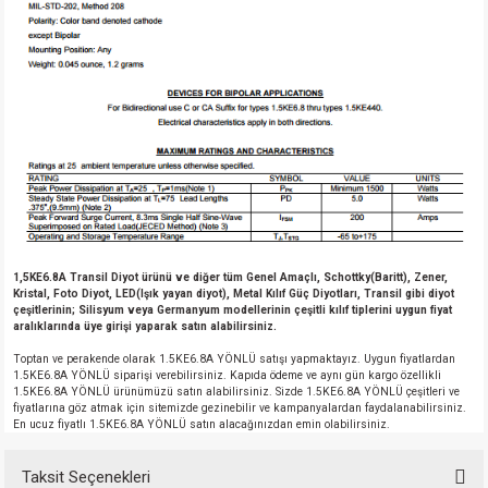
1,5KE6.8A Transil Diyot ürünü ve diğer tüm Genel Amaçlı, Schottky(Baritt), Zener,
Kristal, Foto Diyot, LED(Işık yayan diyot), Metal Kılıf Güç Diyotları, Transil gibi diyot
çeşitlerinin; Silisyum veya Germanyum modellerinin çeşitli kılıf tiplerini uygun fiyat
aralıklarında üye girişi yaparak satın alabilirsiniz.
Toptan ve perakende olarak 1.5KE6.8A YÖNLÜ satışı yapmaktayız. Uygun fiyatlardan
1.5KE6.8A YÖNLÜ siparişi verebilirsiniz. Kapıda ödeme ve aynı gün kargo özellikli
1.5KE6.8A YÖNLÜ ürünümüzü satın alabilirsiniz. Sizde 1.5KE6.8A YÖNLÜ çeşitleri ve
fiyatlarına göz atmak için sitemizde gezinebilir ve kampanyalardan faydalanabilirsiniz.
En ucuz fiyatlı 1.5KE6.8A YÖNLÜ satın alacağınızdan emin olabilirsiniz.
Taksit Seçenekleri