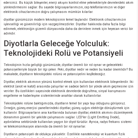
edersiniz. Bu küçük bileşenler, enerji akışını kontrol etme yetenekleriyle devrelerdeki akım
yönlendirmesini sağlar. Bu sayede bilgisayarlarımızın, cep telefonlarımızın ve diğer
elektronik cihazlarımızın doğru çalışmasını mümkün kılarlar.
diyotlar günümüzün modern teknolojisinin temel taşlarıdır. Elektronik cihazlarımızın
işlevselliği ve güvenilirliği için vazgeçilmezdirler. Diyotlar hakkında daha fazla bilgi
edinmek, elektroniğin gizemli dünyasında daha da derinlere inmek için heyecan verici bir
adımdır.
Diyotlarla Geleceğe Yolculuk:
Teknolojideki Rolü ve Potansiyeli
Teknolojinin hızla geliştiği günümüzde, diyotlar önemli bir rol oynar ve gelecekteki
potansiyelleriyle büyük bir ilgi çeker. Peki, diyotlar nedir ve neden bu kadar önemlidir? Bu
makalede, diyotların teknolojideki rolünü ve potansiyelini keşfedeceğiz.
Diyotlar, elektrik akımının yönünü kontrol etmek için kullanılan elektronik bileşenlerdir. İki
elektrot (anot ve katot) arasında çalışırlar ve sadece belirli bir yönde akım geçmesine izin
verirler. Bu özellikleri sayesinde elektronik devrelerde doğrultma, sinyal karışmasını
engelleme ve haberleşme sistemlerinde anahtar olarak kullanılırlar.
Teknolojideki rolüne baktığımızda, diyotların temel bir yapı taşı olduğunu görüyoruz.
Örneğin, güneş enerjisi panellerindeki diyotlar, güneş ışığını elektriğe dönüştürmek için
kullanılır. Bilgisayarların ana kartlarında bulunan diyotlar, elektrik akımını düzenleyerek
donanımın güvenli bir şekilde çalışmasını sağlar. LED'ler (Light Emitting Diode),
aydınlatma sektöründe kullanılan yaygın bir diyot türüdür. Ayrıca, radyo frekans sistemi
ve telekomünikasyon alanında da önemli bir rol oynarlar.
Diyotların potansiyeli de oldukça yüksektir. Özellikle nanoteknoloji ve kuantum fizik