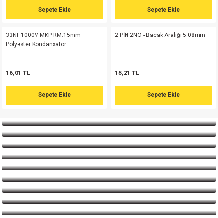
si
ansatör
 Kılıf
Sepete Ekle
Sepete Ekle
154,43 TL
257,38 TL
si
a Tipi Kondansatör
 Kılıf
33NF 1000V MKP RM:15mm
2 PİN 2NO - Bacak Aralığı 5.08mm
Sepete Ekle
Polyester Kondansatör
risi
Tipi Kondansatör
 Kılıf
16,01 TL
15,21 TL
si
nsatör
 Kılıf
Sepete Ekle
Sepete Ekle
si
r 1206 Kılıf
Kılıf
si
 402 Kılıf
Kılıf
isi
 603 Kılıf
Kılıf
si
 805 Kılıf
5W
isi
nsatör
W
si
atör
W