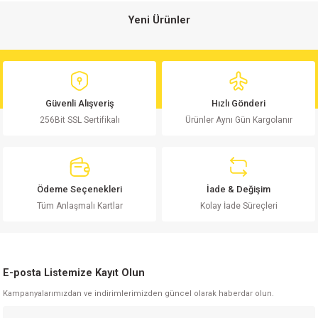
Yeni Ürünler
isi
9.5NF 1600V KP1836 RM:22.5 Polyester Kondansatör
si
11,44 TL
Güvenli Alışveriş
Hızlı Gönderi
isi
256Bit SSL Sertifikalı
Ürünler Aynı Gün Kargolanır
Sepete Ekle
isi
1.5KE18CA 1500W TVS Diyot
risi
Ödeme Seçenekleri
İade & Değişim
Tüm Anlaşmalı Kartlar
Kolay İade Süreçleri
risi
13,15 TL
si
Sepete Ekle
E-posta Listemize Kayıt Olun
si
27NF 250V Polyester Kondansatör MKT RM:10mm
Kampanyalarımızdan ve indirimlerimizden güncel olarak haberdar olun.
risi