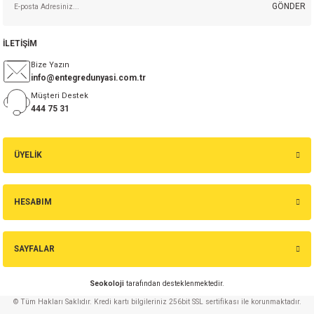
GÖNDER
5,72 TL
isi
İLETİŞİM
Sepete Ekle
erisi
Bize Yazın
info@entegredunyasi.com.tr
BYV26C 1A 600V Hızlı Diyot
Müşteri Destek
releri
444 75 31
P MARKA)
18,25 TL
ÜYELİK
Sepete Ekle
1.5UF 440V AC %20 X1 RM:27.5 MKP Polyester Kondansatör
HESABIM
SAYFALAR
57,20 TL
Seokoloji
tarafından desteklenmektedir.
Sepete Ekle
© Tüm Hakları Saklıdır. Kredi kartı bilgileriniz 256bit SSL sertifikası ile korunmaktadır.