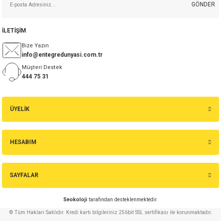
GÖNDER
5,72 TL
isi
İLETİŞİM
Sepete Ekle
erisi
Bize Yazın
info@entegredunyasi.com.tr
BYV26C 1A 600V Hızlı Diyot
Müşteri Destek
releri
444 75 31
P MARKA)
18,25 TL
ÜYELİK
Sepete Ekle
1.5UF 440V AC %20 X1 RM:27.5 MKP Polyester Kondansatör
HESABIM
SAYFALAR
57,20 TL
Seokoloji
tarafından desteklenmektedir.
Sepete Ekle
© Tüm Hakları Saklıdır. Kredi kartı bilgileriniz 256bit SSL sertifikası ile korunmaktadır.