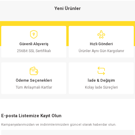
Yeni Ürünler
isi
9.5NF 1600V KP1836 RM:22.5 Polyester Kondansatör
si
11,44 TL
Güvenli Alışveriş
Hızlı Gönderi
isi
256Bit SSL Sertifikalı
Ürünler Aynı Gün Kargolanır
Sepete Ekle
isi
1.5KE18CA 1500W TVS Diyot
risi
Ödeme Seçenekleri
İade & Değişim
Tüm Anlaşmalı Kartlar
Kolay İade Süreçleri
risi
13,15 TL
si
Sepete Ekle
E-posta Listemize Kayıt Olun
si
27NF 250V Polyester Kondansatör MKT RM:10mm
Kampanyalarımızdan ve indirimlerimizden güncel olarak haberdar olun.
risi