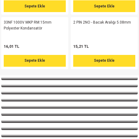
si
ansatör
 Kılıf
Sepete Ekle
Sepete Ekle
154,43 TL
257,38 TL
si
a Tipi Kondansatör
 Kılıf
33NF 1000V MKP RM:15mm
2 PİN 2NO - Bacak Aralığı 5.08mm
Sepete Ekle
Polyester Kondansatör
risi
Tipi Kondansatör
 Kılıf
16,01 TL
15,21 TL
si
nsatör
 Kılıf
Sepete Ekle
Sepete Ekle
si
r 1206 Kılıf
Kılıf
si
 402 Kılıf
Kılıf
isi
 603 Kılıf
Kılıf
si
 805 Kılıf
5W
isi
nsatör
W
si
atör
W