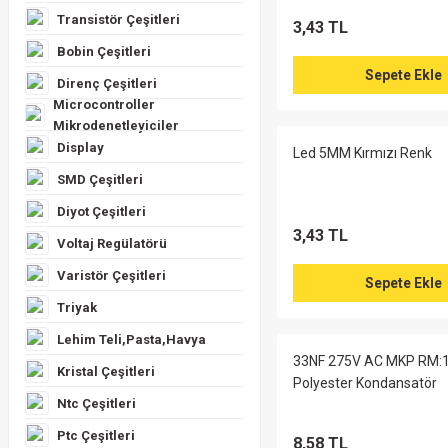
Transistör Çeşitleri
3,43 TL
Bobin Çeşitleri
470UF 400V 35X45 105'
%40
Sepete Ekle
Direnç Çeşitleri
Microcontroller
Mikrodenetleyiciler
Display
154,48 TL
257,47 TL
Led 5MM Kırmızı Renk
SMD Çeşitleri
Sepete E
Diyot Çeşitleri
3,43 TL
Voltaj Regülatörü
4700uf 100v 50x80 85' V
%70
Varistör Çeşitleri
Sepete Ekle
Triyak
Lehim Teli,Pasta,Havya
85,82 TL
286,08 TL
33NF 275V AC MKP RM
Kristal Çeşitleri
Polyester Kondansatör
Sep
Ntc Çeşitleri
Ptc Çeşitleri
8,58 TL