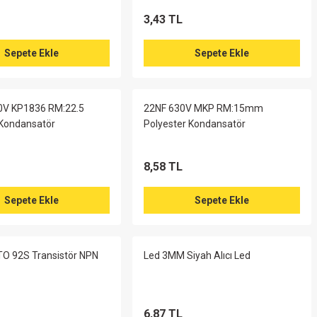
Sepete Ekle
3,43 TL
( 25 Adet )
Sepete Ekle
Sepete Ekle
0V KP1836 RM:22.5
22NF 630V MKP RM:15mm
 Kondansatör
Polyester Kondansatör
8,58 TL
VISHAY BC MARKA 85 Derece 50x80--- ( 25 ADET)
Sepete Ekle
Sepete Ekle
O 92S Transistör NPN
Led 3MM Siyah Alıcı Led
Sepete Ekle
6,87 TL