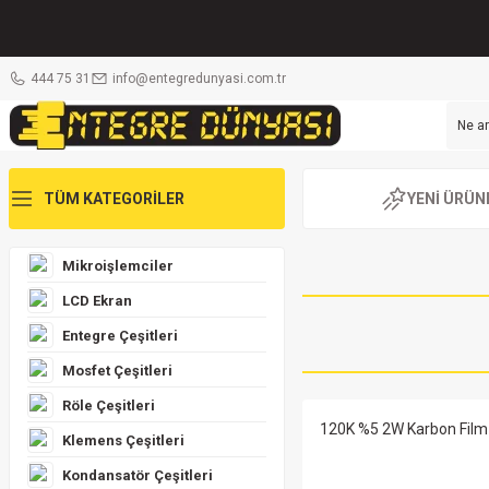
444 75 31
info@entegredunyasi.com.tr
TÜM KATEGORİLER
YENİ ÜRÜN
Mikroişlemciler
LCD Ekran
Entegre Çeşitleri
560NF 250V RM:15mm Kut
%75
Mosfet Çeşitleri
Röle Çeşitleri
120K %5 2W Karbon Film
Klemens Çeşitleri
1.373,18 TL
5.492,72 
Kondansatör Çeşitleri