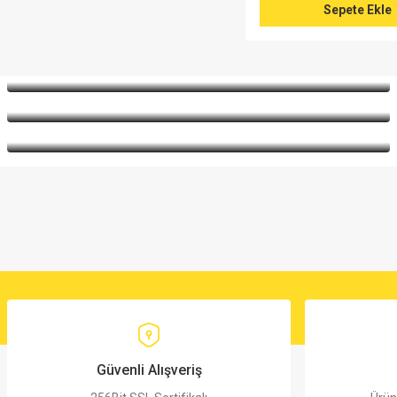
Sepete Ekle
9.5NF 1600V KP1836 RM:22.5 Polyester Kondansatör
1.5KE1
11,44 TL
13,16
Sepete Ekle
Güvenli Alışveriş