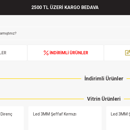
2500 TL ÜZERİ KARGO BEDAVA
LER
İNDİRİMLİ ÜRÜNLER
İndirimli Ürünler
u Tipi MKP Polyester Kondansatör - 800 ADET
100NF 275V X2 
%63
Vitrin Ürünleri
 Direnç
Led 3MM Şeffaf Kırmızı
Led 3MM Ş
1.716,48 TL
TL