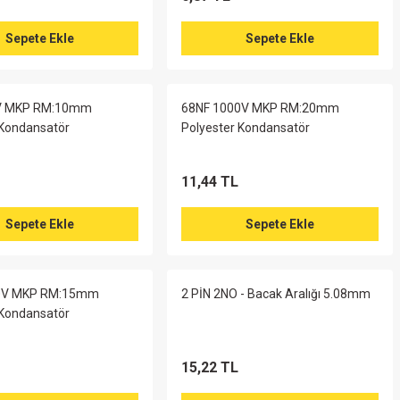
35X80
2200UF 100V Vidalı Kondansatör 85 Derece 35X80
%63
Sepete Ekle
Sepete Ekle
85,82 TL
228,86 TL
V MKP RM:10mm
68NF 1000V MKP RM:20mm
Sepete Ekle
 Kondansatör
Polyester Kondansatör
11,44 TL
Sepete Ekle
Sepete Ekle
0V MKP RM:15mm
2 PİN 2NO - Bacak Aralığı 5.08mm
 Kondansatör
15,22 TL