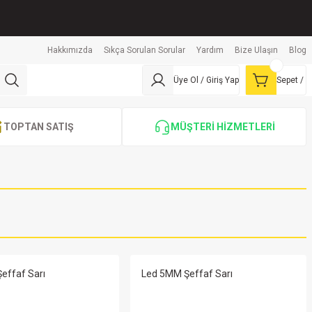
Hakkımızda
Sıkça Sorulan Sorular
Yardım
Bize Ulaşın
Blog
Üye Ol / Giriş Yap
Sepet /
TOPTAN SATIŞ
MÜŞTERİ HİZMETLERİ
Polyester Kondansatör Kıvrık Ayak MKP RM:15mm - 1000 ADET
effaf Sarı
Led 5MM Şeffaf Sarı
4.577,27 TL