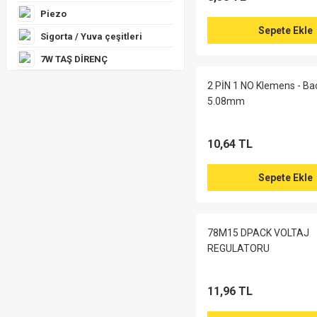
470UF 400V Snap Kondan
%58
Piezo
Sepete Ekle
Sigorta / Yuva çeşitleri
7W TAŞ DİRENÇ
7.609,71 TL
18.023,00
2 PİN 1 NO Klemens - Bac
Sep
5.08mm
470uf 400V Snap Konda
%40
10,64 TL
Sepete Ekle
154,48 TL
257,47 TL
Sepete E
78M15 DPACK VOLTAJ
REGULATORU
11,96 TL