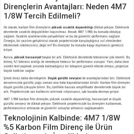
si
ansatör
 Kılıf
Dirençlerin Avantajları: Neden 4M7
1/8W Tercih Edilmeli?
si
a Tipi Kondansatör
 Kılıf
İlk olarak, karbon film dirençlerin
yüksek sıcaklık dayanıklılığı
dikkat çekiyor. Elektronik
risi
Tipi Kondansatör
 Kılıf
devrelerde sıcaklık değişiklikleri kaçınılmaz. Ancak 4M7 1/8W, bu konuda oldukça
sağlam. Sıcaklık aralıklarında çalışabiliyor ve bu da güvenilir performans sağlıyor.
Örneğin, bir yazılım geliştiricisi olarak projelerinizde karşılaştığınız ısıl streslerden
etkilenmek istemezsiniz, değil mi? Bu dirençler bu konuda kaygı duymanızı gereksiz
si
nsatör
 Kılıf
kılıyor.
Ayrıca,
yüksek hassasiyet
başka bir artı. Elektronik devrelerde toleranslar çok önemli. Bu
si
r 1206 Kılıf
Kılıf
direnç, %1 tolerans aralığı ile neredeyse hatasız bir performans sunuyor. Yani, daha önce
sürekli test yapmak zorunda kalmadığınız bir bileşenin güvenli ellerde olması, projenize
büyük katkılar sağlar.
si
 402 Kılıf
Kılıf
Şimdi biraz daha derinleşelim.
Düşük gürültü seviyesi
de avantajlarından biri. Elektronik
aksamınızda gürültü, çoğu zaman ana hata kaynaklarından biridir. Karbon film dirençler,
düşük gürültü çıkışıyla bilinir. Bu, özellikle hassas amplifikatör devrelerinde büyük bir
isi
 603 Kılıf
Kılıf
artı. Projelerinizde ses kalitesini artırmak istiyorsanız, işte burada devreye giriyor.
4M7 1/8W karbon film dirençler, yüksek sıcaklık dayanıklılığı, hassasiyet ve düşük
gürültü seviyesi ile dikkat çekiyor. Elektronik projelerinizde bu dirençleri kullanmak,
si
 805 Kılıf
5W
performansınızı artıracak ve güvenilir sonuçlar almanızı sağlayacaktır.
Teknolojinin Kalbinde: 4M7 1/8W
isi
nsatör
W
%5 Karbon Film Direnç ile Ürün
si
atör
W