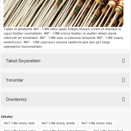
Toptan ve perakende 4M7 - 1/8W satışı yapan Entegre dünyası sizlere en avantajlı ve
uygun fiyatları sunmaktadır. 4M7 - 1/8W ürünün fiyatları ve çeşitleri detaylı olarak
sitemizde yer almaktadır. 4M7 - 1/8W satın al butonuna tıklayarak 4M7 - 1/8W sipariş
verebilirsiniz. 4M7 - 1/8W siparişiniz çalışma saatlerine göre aynı gün kargo
seçeneğimiz bulunmaktadır.
Taksit Seçenekleri
Yorumlar
Önerileriniz
Bu ürüne ilk yorumu siz yapın!
Bu ürünün fiyat bilgisi, resim, ürün açıklamalarında ve diğer konularda
Etiketler :
yetersiz gördüğünüz noktaları öneri formunu kullanarak tarafımıza
Yorum Yaz
iletebilirsiniz.
4m7-1/8w direnç nedir
4m7-1/8w direnç nerede
4m7-1/8w direnç satış
Görüş ve önerileriniz için teşekkür ederiz.