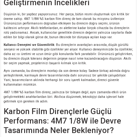
Geliştirmenin İncelikleri
Düşünün ki, bir yapboz yapıyorsunuz. Her parça, bütün resmi oluşturmak için kritik bir
isi
öneme sahip. 4M7 1/8W %5 karbon film direnç de tam olarak bu misyonu üstleniyor.
Ürününüzün performansını doğrudan etkileyen bu direncin doğru seçimi, ürünün
kalitesini artırıyor. Akıllı telefonlardan, ev aletlerine kadar birçok cihazda bu dirençlerin
si
rolü yadsınamaz. Ancak, kullanıcılar genellikle direncin değerini yalnızca sayılarla ifade
edilen bir bilgi olarak görse de, bunun ötesinde bir dünyaya açılan kapı var.
isi
Kullanıcı Deneyimi ve Güvenilirlik
: Bu dirençlerin avantajları arasında, düşük gürültü
seviyesi ve yüksek stabilite gibi özellikler yer alıyor. Kullanıcı deneyiminizde bu özellikler,
daha az ısı üretimi ve uzun ömür gibi konularda fark yaratabilir. Ürününüzü geliştirirken,
bu direncin düşük tolerans değerinin projeye nasıl ivme kazandıracağını düşünün. Akıllı
isi
bir seçim yapmak, projelerinizi başarılı kılmak için kritik.
Aynı zamanda, bu dirençlerin montajı da son derece kolay. Sadece birkaç adımda doğru
risi
yerleştirilerek, karmaşık devre tasarımlarında dahi sorunsuz bir şekilde çalışabiliyor.
Yani, tasarımcıların aklında herhangi bir soru işareti kalmadan, direnci güvenle
kullanmaları mümkün.
risi
4M7 1/8W %5 karbon film direnç, yalnızca bir bileşen değil, aynı zamanda etkili ürün
geliştirmekteki anahtarlardan biri. Akıllıca düşünmek, teknolojiyi daha işlevsel hale
getirmek için gereken ilk adım.
si
Karbon Film Dirençlerle Güçlü
Performans: 4M7 1/8W ile Devre
si
Tasarımında Neler Bekleniyor?
risi