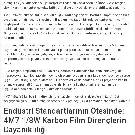
direnç! Peki, bu dirençler ne işe yarıyor ve neden bu kadar önemli? Öncelikle, dirençler
elektrik akımını kontrol etmekte kritik bir rol oynar. Hadi detaylara birlikte göz atalım.
4M7 1/8W %5 direnç, sahibi olduğu düşük Watt değeri ve %5 toleransı sayesinde hassas
uygulamalar için ideal bir seçimdir. Bu, akımın düzgün bir şekilde kontrol edilmesini
sağlayarak devrelerinizin ömrünü uzatır. Karbon film teknolojisi, bu tür dirençlerin daha
stabil çalışmasını sağlarken, aynı zamanda istenmeyen gürültüleri de minimize eder.
Gerçekten, bu dirençler bağlandıkları devrelerin kalitesini artırmak için gizli bir süper
kahraman gibidir!
Bir direnç satın alırken, değerinin yanı sıra malzeme kalitesi de önemlidir. 4M7, hem
dayanıklılığı hem de performansıyla ön plana çıkar. Uzun süreli kullanımlarda bile
özelliklerini kaybetmeden çalışmaya devam eder. Hiç şüphesiz ki, elektronik
projelerinizde hata payınızı düşürmenin en iyi yolu kaliteli bir direnç kullanmaktan
geçiyor.
Bu dirençleri projelerinizde kullanırken, sadece bir dirençten fazlasını elde ettiğinizi
hissedeceksiniz. Hobi projelerinden profesyonel uygulamalara kadar geniş bir yelpazede
iş görürler. Örneğin, ses sistemleri, LED devreleri ya da basit elektrikli projelerinizde bu
dirençleri tercih ettiğinizde, hem güvenilir bir akım kontrolü sağlarsınız hem de
uygulamanızda estetik bir görünüm elde edersiniz.
4M7 1/8W %5 karbon film dirençler, gizli güçlerini geliştirerek projelerinizi bir üst
seviyeye taşıyabilir. Bu direnç, sadece bir bileşen değil, aynı zamanda projenizin kalbidir.
Endüstri Standartlarının Ötesinde:
4M7 1/8W Karbon Film Dirençlerin
Dayanıklılığı