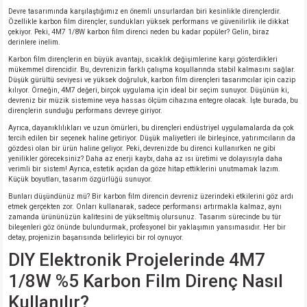
Devre tasarımında karşılaştığımız en önemli unsurlardan biri kesinlikle dirençlerdir.
Özellikle karbon film dirençler, sundukları yüksek performans ve güvenilirlik ile dikkat
isi
çekiyor. Peki, 4M7 1/8W karbon film direnci neden bu kadar popüler? Gelin, biraz
derinlere inelim.
Karbon film dirençlerin en büyük avantajı, sıcaklık değişimlerine karşı gösterdikleri
erisi
mükemmel direncidir. Bu, devrenizin farklı çalışma koşullarında stabil kalmasını sağlar.
Düşük gürültü seviyesi ve yüksek doğruluk, karbon film dirençleri tasarımcılar için cazip
kılıyor. Örneğin, 4M7 değeri, birçok uygulama için ideal bir seçim sunuyor. Düşünün ki,
releri
devreniz bir müzik sistemine veya hassas ölçüm cihazına entegre olacak. İşte burada, bu
dirençlerin sunduğu performans devreye giriyor.
Ayrıca, dayanıklılıkları ve uzun ömürleri, bu dirençleri endüstriyel uygulamalarda da çok
P MARKA)
tercih edilen bir seçenek haline getiriyor. Düşük maliyetleri ile birleşince, yatırımcıların da
gözdesi olan bir ürün haline geliyor. Peki, devrenizde bu direnci kullanırken ne gibi
yenilikler göreceksiniz? Daha az enerji kaybı, daha az ısı üretimi ve dolayısıyla daha
verimli bir sistem! Ayrıca, estetik açıdan da göze hitap ettiklerini unutmamak lazım.
Küçük boyutları, tasarım özgürlüğü sunuyor.
Bunları düşündünüz mü? Bir karbon film direncin devreniz üzerindeki etkilerini göz ardı
etmek gerçekten zor. Onları kullanarak, sadece performansı artırmakla kalmaz, aynı
zamanda ürününüzün kalitesini de yükseltmiş olursunuz. Tasarım sürecinde bu tür
bileşenleri göz önünde bulundurmak, profesyonel bir yaklaşımın yansımasıdır. Her bir
detay, projenizin başarısında belirleyici bir rol oynuyor.
DIY Elektronik Projelerinde 4M7
1/8W %5 Karbon Film Direnç Nasıl
Kullanılır?