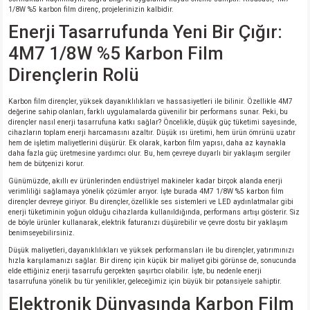
si
nsatörler
ç 25W
od
1/8W %5 karbon film direnç, projelerinizin kalbidir.
Enerji Tasarrufunda Yeni Bir Çığır:
ndansatör
ç 3W
ç
4M7 1/8W %5 Karbon Film
Dirençlerin Rolü
ver
d Kondansatörler
ç 4W
Karbon film dirençler, yüksek dayanıklılıkları ve hassasiyetleri ile bilinir. Özellikle 4M7
si
ansatör
ç 6W
değerine sahip olanları, farklı uygulamalarda güvenilir bir performans sunar. Peki, bu
dirençler nasıl enerji tasarrufuna katkı sağlar? Öncelikle, düşük güç tüketimi sayesinde,
cihazların toplam enerji harcamasını azaltır. Düşük ısı üretimi, hem ürün ömrünü uzatır
hem de işletim maliyetlerini düşürür. Ek olarak, karbon film yapısı, daha az kaynakla
si
Kondansatör
ç 7W
d
daha fazla güç üretmesine yardımcı olur. Bu, hem çevreye duyarlı bir yaklaşım sergiler
hem de bütçenizi korur.
isi
ansatör
ç 8W
Günümüzde, akıllı ev ürünlerinden endüstriyel makineler kadar birçok alanda enerji
verimliliği sağlamaya yönelik çözümler arıyor. İşte burada 4M7 1/8W %5 karbon film
dirençler devreye giriyor. Bu dirençler, özellikle ses sistemleri ve LED aydınlatmalar gibi
si
ster AXİAL Kondansatör
ç 9W
enerji tüketiminin yoğun olduğu cihazlarda kullanıldığında, performans artışı gösterir. Siz
de böyle ürünler kullanarak, elektrik faturanızı düşürebilir ve çevre dostu bir yaklaşım
benimseyebilirsiniz.
risi
ndansatörler
Düşük maliyetleri, dayanıklılıkları ve yüksek performansları ile bu dirençler, yatırımınızı
hızla karşılamanızı sağlar. Bir direnç için küçük bir maliyet gibi görünse de, sonucunda
elde ettiğiniz enerji tasarrufu gerçekten şaşırtıcı olabilir. İşte, bu nedenle enerji
isi
atör
tasarrufuna yönelik bu tür yenilikler, geleceğimiz için büyük bir potansiyele sahiptir.
Elektronik Dünyasında Karbon Film