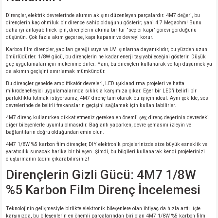
Dirençler, elektrik devrelerinde akımın akışını düzenleyen parçalardır. 4M7 değeri, bu
dirençlerin kaç ohm'luk bir dirence sahip olduğunu gösterir; yani 4.7 Megaohm! Bunu
daha iyi anlayabilmek için, dirençlerin akıma bir tür "seçici kapı" görevi gördüğünü
düşünün. Çok fazla akım geçerse, kapı kapanır ve devreyi korur.
Karbon film dirençler, yapıları gereği ısıya ve UV ışınlarına dayanıklıdır, bu yüzden uzun
ömürlüdürler. 1/8W gücü, bu dirençlerin ne kadar enerji taşıyabileceğini gösterir. Düşük
güç uygulamaları için mükemmeldirler. Yani, bu dirençleri kullanarak voltajı düşürmek ya
da akımın geçişini sınırlamak mümkündür.
Bu dirençler genelde amplifikatör devreleri, LED ışıklandırma projeleri ve hatta
mikrodenetleyici uygulamalarında sıklıkla karşımıza çıkar. Eğer bir LED’i belirli bir
parlaklıkta tutmak istiyorsanız, 4M7 direnç tam olarak bu iş için ideal. Aynı şekilde, ses
devrelerinde de belirli frekansların geçişini sağlamak için kullanılabilirler.
4M7 direnç kullanırken dikkat etmeniz gereken en önemli şey, direnç değerinin devredeki
diğer bileşenlerle uyumlu olmasıdır. Bağlantı yaparken, devre şemasını izleyin ve
bağlantıların doğru olduğundan emin olun.
4M7 1/8W %5 karbon film dirençler, DIY elektronik projelerinizde size büyük esneklik ve
yaratıcılık sunacak harika bir bileşen. Şimdi, bu bilgileri kullanarak kendi projelerinizi
oluşturmanın tadını çıkarabilirsiniz!
Dirençlerin Gizli Gücü: 4M7 1/8W
%5 Karbon Film Direnç İncelemesi
Teknolojinin gelişmesiyle birlikte elektronik bileşenlere olan ihtiyaç da hızla arttı. İşte
karşınızda, bu bileşenlerin en önemli parçalarından biri olan 4M7 1/8W %5 karbon film