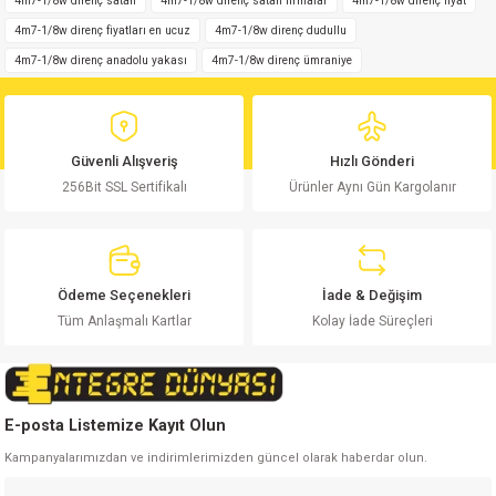
4m7-1/8w direnç satan
4m7-1/8w direnç satan firmalar
4m7-1/8w direnç fiyat
4m7-1/8w direnç fiyatları en ucuz
4m7-1/8w direnç dudullu
Ürün resmi kalitesiz, bozuk veya görüntülenemiyor.
4m7-1/8w direnç anadolu yakası
4m7-1/8w direnç ümraniye
Ürün açıklamasında eksik bilgiler bulunuyor.
Ürün bilgilerinde hatalar bulunuyor.
Ürün fiyatı diğer sitelerden daha pahalı.
Güvenli Alışveriş
Hızlı Gönderi
Bu ürüne benzer farklı alternatifler olmalı.
256Bit SSL Sertifikalı
Ürünler Aynı Gün Kargolanır
Ödeme Seçenekleri
İade & Değişim
Gönder
Tüm Anlaşmalı Kartlar
Kolay İade Süreçleri
E-posta Listemize Kayıt Olun
Kampanyalarımızdan ve indirimlerimizden güncel olarak haberdar olun.