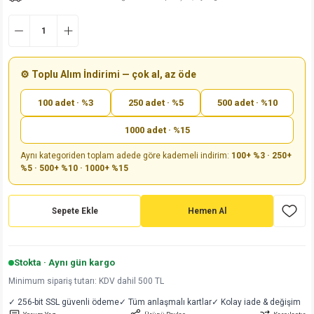
md
risi
Klemens 180C
nsatör
erisi
renç %5 2W
Kılıf
risi
Klemens 90C
atör
risi
enç 1/8w
Kılıf
⚙️ Toplu Alım İndirimi — çok al, az öde
i
satör
risi
enç %1 1/2W
k kapasitör
100 adet · %3
250 adet · %5
500 adet · %10
si
atör
risi
enç %1 1/4W
1000 adet · %15
Aynı kategoriden toplam adede göre kademeli indirim:
100+ %3 · 250+
si
tör
risi
renç 1/2W
ad
iyot
%5 · 500+ %10 · 1000+ %15
si
atör
Serisi
renç 10W
Sepete Ekle
Hemen Al
isi
satör
Serisi
enç 1W
r 1206 Kılıf
 Serisi,45 Serisi
atör
Serisi
renç 20W
 1206 Kılıf - 25 Adet
iyot
Stokta · Aynı gün kargo
Minimum sipariş tutarı: KDV dahil 500 TL
risi
tör
isi
enç 2W
 402 Kılıf
✓ 256-bit SSL güvenli ödeme
✓ Tüm anlaşmalı kartlar
✓ Kolay iade & değişim