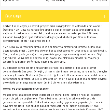
Yorum Yaz
Ürünü Paylaş
Karşılaştır
si
atör
Serisi
enç 3W
 603 Kılıf
Ürün Bilgisi
si
satör
erisi
enç 4W
 603 Kılıf - 25 Adet
Karbon film dirençler, elektronik projelerinizin vazgeçilmez parçalarından biri olabilir.
4 Serisi,27 Serisi,93 Serisi
atör
Serisi
enç 5W
 805 Kılıf
Özellikle 4M7 1/8W %5 karbon film direnç, sıcaklık ve nem dalgalanmalarına karşı
sağlam bir performans sunar. Peki, bu dirençler neden bu kadar popüler? Bir kere,
kullanım kolaylığı ve fiyat-performans dengesiyle dikkat çekiyor. Onu kullanarak
tör
 Serisi
ç 10W
 805 Kılıf - 25 Adet
devrelerinizde istikrarı sağlayabilirsiniz.
4M7 1/8W %5 karbon film direnç, iç yapısı itibarıyla birçok farklı projede kullanılmak
üzere tasarlanmıştır. Genellikle yüksek hassasiyet gerektiren uygulamalarda tercih edilir.
erisi
atör
erisi
ç 11W
d
Yani, bu dirençlerle çalıştığınızda, projenizin gerçekleşme olasılığını artırırsınız. Düşük
güç tüketimi ve iyi sıcaklık dayanıklılığı sayesinde, elektronik cihazlarınızda enerji
tasarrufu sağlarken performans kaybını da önlersiniz.
isi
satör
ç 13W
Bu dirençler, genellikle amplifikatör devrelerinde, ses sistemlerinde ve bilgisayar
donanımlarında öne çıkar. Örneğin, bir ses sistemi tasarlıyorsanız, karşınıza bu dirençler
mutlaka çıkacaktır. Neden mi? Çünkü elektriği kontrol altında tutarak daha stabil bir ses
isi
atör
ç 14W
performansı sağlıyorlar. Düşük ısınma oranları, onları güvenli kullanıma sahiptir. Böylece,
projenizde sorun yaşamadan uzun ömürlü bir kullanım elde edersiniz.
Montaj ve Dikkat Edilmesi Gerekenler
i
satör
ç 15W
Montaj sırasında dikkat etmeniz gereken en önemli nokta, direncin nominal değerine
uygun bir şekilde bağlamaktır. Yanlış bağlama, devrenizin beklenmedik şekilde
isi
atör
ç 17W
iyot
çalışmasına sebep olabilir. Yüksek akım veya voltaj uygulaması yaparken, bu direncin
dayanım sınırlarını göz önünde bulundurmak şart. Yani, “Neden doğru değil?” diye
sormaktan kaçınmayın; doğru bilgi ve uygulama hayati öneme sahiptir. Kısacası, 4M7