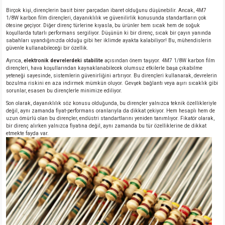
Birçok kişi, dirençlerin basit birer parçadan ibaret olduğunu düşünebilir. Ancak, 4M7
1/8W karbon film dirençleri, dayanıklılık ve güvenilirlik konusunda standartların çok
ötesine geçiyor. Diğer direnç türlerine kıyasla, bu ürünler hem sıcak hem de soğuk
koşullarda tutarlı performans sergiliyor. Düşünün ki bir direnç, sıcak bir çayın yanında
sabahları uyandığınızda olduğu gibi her iklimde ayakta kalabiliyor! Bu, mühendislerin
güvenle kullanabileceği bir özellik.
Ayrıca,
elektronik devrelerdeki stabilite
açısından önem taşıyor. 4M7 1/8W karbon film
dirençleri, hava koşullarından kaynaklanabilecek olumsuz etkilerle başa çıkabilme
yeteneği sayesinde, sistemlerin güvenirliğini artırıyor. Bu dirençleri kullanarak, devrelerin
bozulma riskini en aza indirmek mümkün oluyor. Gevşek bağlantı veya aşırı sıcaklık gibi
sorunlar, esasen bu dirençlerle minimize ediliyor.
Son olarak, dayanıklılık söz konusu olduğunda, bu dirençler yalnızca teknik özellikleriyle
değil, aynı zamanda fiyat-performans oranlarıyla da dikkat çekiyor. Hem hesaplı hem de
uzun ömürlü olan bu dirençler, endüstri standartlarını yeniden tanımlıyor. Fikatör olarak,
bir direnç alırken yalnızca fiyatına değil, aynı zamanda bu tür özelliklerine de dikkat
etmekte fayda var.