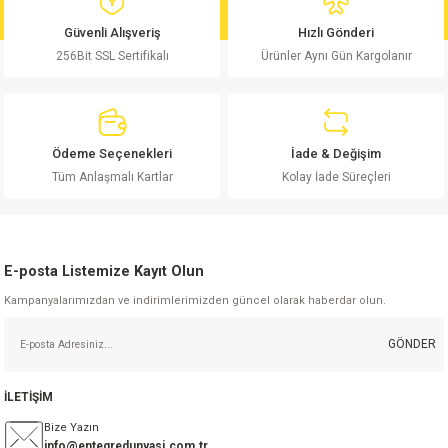
md
risi
Klemens 180C
nsatör
erisi
renç %5 2W
Kılıf
Güvenli Alışveriş
Hızlı Gönderi
256Bit SSL Sertifikalı
Ürünler Aynı Gün Kargolanır
risi
Klemens 90C
atör
risi
enç 1/8w
Kılıf
i
satör
risi
enç %1 1/2W
k kapasitör
Ödeme Seçenekleri
İade & Değişim
si
atör
risi
enç %1 1/4W
Tüm Anlaşmalı Kartlar
Kolay İade Süreçleri
si
tör
risi
renç 1/2W
ad
iyot
E-posta Listemize Kayıt Olun
si
atör
Serisi
renç 10W
Kampanyalarımızdan ve indirimlerimizden güncel olarak haberdar olun.
isi
satör
Serisi
enç 1W
r 1206 Kılıf
GÖNDER
 Serisi,45 Serisi
atör
Serisi
renç 20W
 1206 Kılıf - 25 Adet
iyot
İLETİŞİM
risi
tör
isi
enç 2W
 402 Kılıf
Bize Yazın
info@entegredunyasi.com.tr