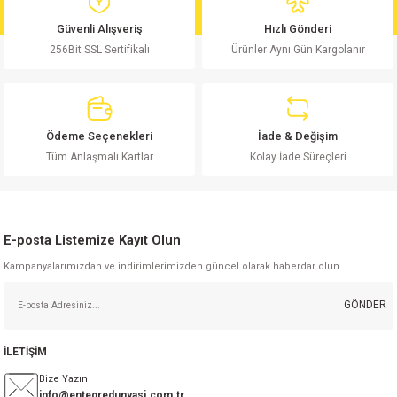
md
risi
Klemens 180C
nsatör
erisi
renç %5 2W
Kılıf
Güvenli Alışveriş
Hızlı Gönderi
256Bit SSL Sertifikalı
Ürünler Aynı Gün Kargolanır
risi
Klemens 90C
atör
risi
enç 1/8w
Kılıf
i
satör
risi
enç %1 1/2W
k kapasitör
Ödeme Seçenekleri
İade & Değişim
si
atör
risi
enç %1 1/4W
Tüm Anlaşmalı Kartlar
Kolay İade Süreçleri
si
tör
risi
renç 1/2W
ad
iyot
E-posta Listemize Kayıt Olun
si
atör
Serisi
renç 10W
Kampanyalarımızdan ve indirimlerimizden güncel olarak haberdar olun.
isi
satör
Serisi
enç 1W
r 1206 Kılıf
GÖNDER
 Serisi,45 Serisi
atör
Serisi
renç 20W
 1206 Kılıf - 25 Adet
iyot
İLETİŞİM
risi
tör
isi
enç 2W
 402 Kılıf
Bize Yazın
info@entegredunyasi.com.tr