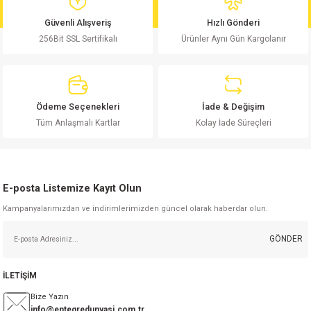
md
risi
Klemens 180C
nsatör
erisi
renç %5 2W
Kılıf
Güvenli Alışveriş
Hızlı Gönderi
256Bit SSL Sertifikalı
Ürünler Aynı Gün Kargolanır
risi
Klemens 90C
atör
risi
enç 1/8w
Kılıf
i
satör
risi
enç %1 1/2W
k kapasitör
Ödeme Seçenekleri
İade & Değişim
si
atör
risi
enç %1 1/4W
Tüm Anlaşmalı Kartlar
Kolay İade Süreçleri
si
tör
risi
renç 1/2W
ad
iyot
E-posta Listemize Kayıt Olun
si
atör
Serisi
renç 10W
Kampanyalarımızdan ve indirimlerimizden güncel olarak haberdar olun.
isi
satör
Serisi
enç 1W
r 1206 Kılıf
GÖNDER
 Serisi,45 Serisi
atör
Serisi
renç 20W
 1206 Kılıf - 25 Adet
iyot
İLETİŞİM
risi
tör
isi
enç 2W
 402 Kılıf
Bize Yazın
info@entegredunyasi.com.tr