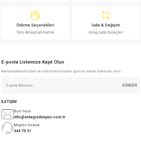
si
nsatörler
ç 25W
od
ndansatör
ç 3W
ç
Ödeme Seçenekleri
İade & Değişim
Tüm Anlaşmalı Kartlar
Kolay İade Süreçleri
ver
d Kondansatörler
ç 4W
si
ansatör
ç 6W
E-posta Listemize Kayıt Olun
si
Kondansatör
ç 7W
d
Kampanyalarımızdan ve indirimlerimizden güncel olarak haberdar olun.
isi
ansatör
ç 8W
GÖNDER
si
ster AXİAL Kondansatör
ç 9W
İLETİŞİM
Bize Yazın
risi
ndansatörler
info@entegredunyasi.com.tr
Müşteri Destek
isi
atör
444 75 31