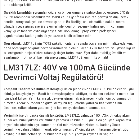
Örneğin, elektronik devrelerinizde, mikro denetleyicileri korumasız bırakmamak için bu
sınır oldukça kritik.
si
atör
Serisi
enç 3W
 603 Kılıf
Sıcaklık kararlılığı açısından
göz alıcı bir performansa sahip olan bu entegre, 0°C ile
125°C arasındaki sıcaklıklarda stabil kalır. Eğer fazla ısınırsa, çevreyi de düşünerek
si
satör
erisi
enç 4W
 603 Kılıf - 25 Adet
kendini koruyacak şekilde devre dışı kalır. Bu özelliği, onu otomatik sıcaklık kontrol
cihazları veya güneş enerji sistemlerinde ideal bir seçenek haline getirir. Kullanım
kolaylığı ve tasarım esnekliği sayesinde, hobi amaçlı projelerden profesyonel
uygulamalara kadar geniş bir yelpazede tercih edilmektedir.
4 Serisi,27 Serisi,93 Serisi
atör
Serisi
enç 5W
 805 Kılıf
Son olarak
, LM317LZ’nin TO92 paketi, montaj sırasında boş alanı minimalize ederken,
daha önce yapmadığınız devre tasarımlarının önünü açar. Akıllı tasarımı ve işlevselliği ile
tör
 Serisi
ç 10W
 805 Kılıf - 25 Adet
bu entegrenin projelerinize katacağı değer tartışılmaz. Eğer daha stabil, güvenilir ve
ayarlanabilir bir voltaj kaynağı arıyorsanız, LM317LZ tercihiniz olmalı!
LM317LZ: 40V ve 100mA Gücünde
erisi
atör
erisi
ç 11W
d
Devrimci Voltaj Regülatörü!
isi
satör
ç 13W
Kompakt Tasarım ve Kullanım Kolaylığı
ile ön plana çıkan LM317LZ, kullanıcıların işini
oldukça kolaylaştırıyor. Basit bir devreyle çalıştırılabiliyor, bu da onu elektronik meraklıları
isi
atör
ç 14W
için ideal kılıyor. Yani, karmaşık devreler uğraşmak istemeyen kişiler için bulunmaz bir
nimettir. Ancak buradaki en güzel detay, bu regülatörün yalnızca basit olmasının
ötesinde, kullanıcıların yaratıcılığını beslemeye de olanak tanımasıdır.
i
satör
ç 15W
Verimlilik
ise bir başka önemli faktördür. LM317LZ, yalnızca 100mA'lık bir çıkış akımı
sunarken, bunu yüksek verimlilikle yapması ile bilinir. Düşük ısıda çalışma kapasitesi
sayesinde, sistemin aşırı ısınma riskini minimize eder. Neden bu kadar yüksek
isi
atör
ç 17W
iyot
verimlilikte çalışabildiğini merak ediyor musunuz? İçindeki akıllı tasarım öğeleri, güç
kaynağının tüm potansiyelini kullanarak iyi bir iş ortaya koymasını sağlar.