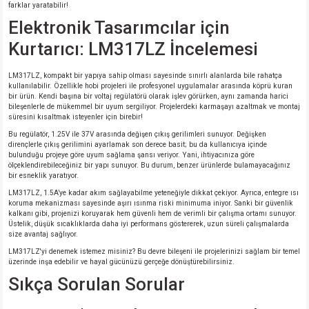
farklar yaratabilir!
Elektronik Tasarımcılar için
isi
Kurtarıcı: LM317LZ İncelemesi
erisi
LM317LZ, kompakt bir yapıya sahip olması sayesinde sınırlı alanlarda bile rahatça
kullanılabilir. Özellikle hobi projeleri ile profesyonel uygulamalar arasında köprü kuran
releri
bir ürün. Kendi başına bir voltaj regülatörü olarak işlev görürken, aynı zamanda harici
bileşenlerle de mükemmel bir uyum sergiliyor. Projelerdeki karmaşayı azaltmak ve montaj
süresini kısaltmak isteyenler için birebir!
P MARKA)
Bu regülatör, 1.25V ile 37V arasında değişen çıkış gerilimleri sunuyor. Değişken
dirençlerle çıkış gerilimini ayarlamak son derece basit; bu da kullanıcıya içinde
bulunduğu projeye göre uyum sağlama şansı veriyor. Yani, ihtiyacınıza göre
ölçeklendirebileceğiniz bir yapı sunuyor. Bu durum, benzer ürünlerde bulamayacağınız
bir esneklik yaratıyor.
LM317LZ, 1.5A’ye kadar akım sağlayabilme yeteneğiyle dikkat çekiyor. Ayrıca, entegre ısı
koruma mekanizması sayesinde aşırı ısınma riski minimuma iniyor. Sanki bir güvenlik
kalkanı gibi, projenizi koruyarak hem güvenli hem de verimli bir çalışma ortamı sunuyor.
Üstelik, düşük sıcaklıklarda daha iyi performans göstererek, uzun süreli çalışmalarda
size avantaj sağlıyor.
LM317LZ'yi denemek istemez misiniz? Bu devre bileşeni ile projelerinizi sağlam bir temel
üzerinde inşa edebilir ve hayal gücünüzü gerçeğe dönüştürebilirsiniz.
Sıkça Sorulan Sorular