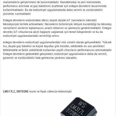
malzemelerin geliştirilmesi de bulunmaktadır. Nanoteknoloji ve yeni malzemeler,
performansı artırmak ve güç tüketimini azaltmak için entegre devrelerin tasarımında
kullanılmaktadır. Bu da endüstriyel uygulamalarda daha verimli ve sürdürülebilir
çözümler sunmaktadır.
Entegre devrelerin endüstrideki etkisi, büyük ölçüde IoT (nesnelerin interneti)
teknolojisiyle birlikte artmaktadır. Nesnelerin birbirleriyle iletişim kurabildiği bu teknoloji,
sensörlerin verilerini toplamasını, analiz etmesini ve işlemesini gerektirmektedir. Entegre
devreler, IoT cihazlarına akıllı bağlantı sağlamak için temel bileşenlerdir ve bu da
endüstriyel uygulamalardaki verimliliği artırır.
entegre devrelerin endüstriyel uygulamalardaki rolü sürekli olarak gelişmektedir. Yüksek
hız, düşük güç tüketimi ve küçük boyutlar gibi trendler, sektördeki en son yenilikleri
tetiklemekte ve farklı sektörlerde kullanılan çeşitli cihazların performansını artırmaktadır.
Entegre devrelerin gelecekteki gelişmeleri, endüstriyel uygulamaların daha da verimli,
güvenilir ve sürdürülebilir hale gelmesine yardımcı olacaktır.
LM317LZ, ENTEGRE
resmi ve fiyatı sitemize eklenmiştir.