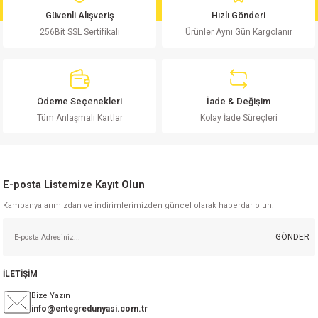
Ürün bilgilerinde hatalar bulunuyor.
Güvenli Alışveriş
Hızlı Gönderi
Ürün fiyatı diğer sitelerden daha pahalı.
256Bit SSL Sertifikalı
Ürünler Aynı Gün Kargolanır
Bu ürüne benzer farklı alternatifler olmalı.
Ödeme Seçenekleri
İade & Değişim
Tüm Anlaşmalı Kartlar
Kolay İade Süreçleri
Gönder
E-posta Listemize Kayıt Olun
Kampanyalarımızdan ve indirimlerimizden güncel olarak haberdar olun.
GÖNDER
İLETİŞİM
Bize Yazın
info@entegredunyasi.com.tr