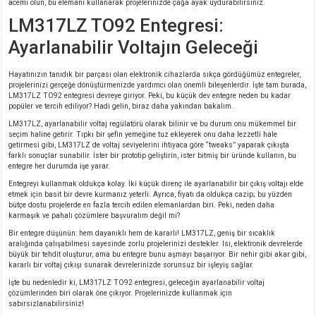
acemi olun, bu elemanı kullanarak projelerinizde çağa ayak uydurabilirsiniz.
si
ansatör
 Kılıf
LM317LZ TO92 Entegresi:
si
a Tipi Kondansatör
 Kılıf
Ayarlanabilir Voltajın Geleceği
risi
Tipi Kondansatör
 Kılıf
Hayatınızın tanıdık bir parçası olan elektronik cihazlarda sıkça gördüğümüz entegreler,
projelerinizi gerçeğe dönüştürmenizde yardımcı olan önemli bileşenlerdir. İşte tam burada,
LM317LZ TO92 entegresi devreye giriyor. Peki, bu küçük dev entegre neden bu kadar
popüler ve tercih ediliyor? Hadi gelin, biraz daha yakından bakalım.
si
nsatör
 Kılıf
LM317LZ, ayarlanabilir voltaj regülatörü olarak bilinir ve bu durum onu mükemmel bir
seçim haline getirir. Tıpkı bir şefin yemeğine tuz ekleyerek onu daha lezzetli hale
si
r 1206 Kılıf
Kılıf
getirmesi gibi, LM317LZ de voltaj seviyelerini ihtiyaca göre “tweaks” yaparak çıkışta
farklı sonuçlar sunabilir. İster bir prototip geliştirin, ister bitmiş bir üründe kullanın, bu
entegre her durumda işe yarar.
si
 402 Kılıf
Kılıf
Entegreyi kullanmak oldukça kolay. İki küçük direnç ile ayarlanabilir bir çıkış voltajı elde
etmek için basit bir devre kurmanız yeterli. Ayrıca, fiyatı da oldukça cazip; bu yüzden
bütçe dostu projelerde en fazla tercih edilen elemanlardan biri. Peki, neden daha
isi
 603 Kılıf
Kılıf
karmaşık ve pahalı çözümlere başvuralım değil mi?
Bir entegre düşünün: hem dayanıklı hem de kararlı! LM317LZ, geniş bir sıcaklık
aralığında çalışabilmesi sayesinde zorlu projelerinizi destekler. Isı, elektronik devrelerde
si
 805 Kılıf
5W
büyük bir tehdit oluşturur, ama bu entegre bunu aşmayı başarıyor. Bir nehir gibi akar gibi,
kararlı bir voltaj çıkışı sunarak devrelerinizde sorunsuz bir işleyiş sağlar.
isi
nsatör
W
İşte bu nedenledir ki, LM317LZ TO92 entegresi, geleceğin ayarlanabilir voltaj
çözümlerinden biri olarak öne çıkıyor. Projelerinizde kullanmak için
sabırsızlanabilirsiniz!
si
atör
W