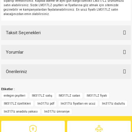
siparişi verebilirsiniz. Kapıda ödeme ve aynı gün kargo özellikli LM317LZ ürünümüzü
satın alabilirsiniz. Sizde LM317LZ çeşitleri ve fiyatlarına göz atmak için sitemizde
gezinebilir ve kampanyalardan faydalanabilirsiniz. En ucuz fiyatlı LM317LZ satın
alacağınızdan emin olabilirsiniz.
Taksit Seçenekleri
Yorumlar
Önerileriniz
Bu ürüne ilk yorumu siz yapın!
Bu ürünün fiyat bilgisi, resim, ürün açıklamalarında ve diğer konularda
Etiketler :
yetersiz gördüğünüz noktaları öneri formunu kullanarak tarafımıza
Yorum Yaz
iletebilirsiniz.
entegre çeşitleri
lM317LZ satış
lM317LZ satan
lM317LZ fiyatı
Görüş ve önerileriniz için teşekkür ederiz.
lM317LZ özellikleri
lm317lz pdf
lm317lz fiyatları en ucuz
lm317lz dudullu
lm317lz anadolu yakası
lm317lz ümraniye
Ürün resmi kalitesiz, bozuk veya görüntülenemiyor.
Ürün açıklamasında eksik bilgiler bulunuyor.