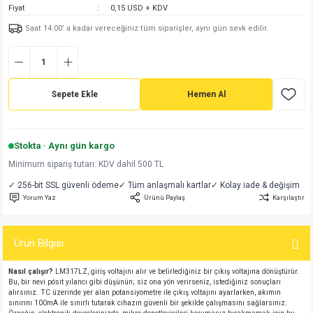
Fiyat
0,15 USD + KDV
md
risi
Klemens 180C
nsatör
erisi
renç %5 2W
Kılıf
Saat 14:00’ a kadar vereceğiniz tüm siparişler, aynı gün sevk edilir.
risi
Klemens 90C
atör
risi
enç 1/8w
Kılıf
i
satör
risi
enç %1 1/2W
k kapasitör
Sepete Ekle
Hemen Al
si
atör
risi
enç %1 1/4W
Stokta · Aynı gün kargo
si
tör
risi
renç 1/2W
ad
iyot
Minimum sipariş tutarı: KDV dahil 500 TL
✓ 256-bit SSL güvenli ödeme
✓ Tüm anlaşmalı kartlar
✓ Kolay iade & değişim
si
atör
Serisi
renç 10W
Yorum Yaz
Ürünü Paylaş
Karşılaştır
isi
satör
Serisi
enç 1W
r 1206 Kılıf
Ürün Bilgisi
 Serisi,45 Serisi
atör
Serisi
renç 20W
 1206 Kılıf - 25 Adet
iyot
Nasıl çalışır?
LM317LZ, giriş voltajını alır ve belirlediğiniz bir çıkış voltajına dönüştürür.
Bu, bir nevi pósit yılancı gibi düşünün; siz ona yön verirseniz, istediğiniz sonuçları
risi
tör
isi
enç 2W
 402 Kılıf
alırsınız. TC üzerinde yer alan potansiyometre ile çıkış voltajını ayarlarken, akımın
sınırını 100mA ile sınırlı tutarak cihazın güvenli bir şekilde çalışmasını sağlarsınız.