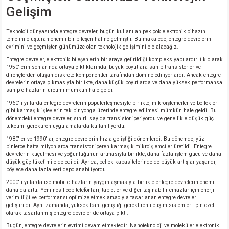
Gelişim
Teknoloji dünyasında entegre devreler, bugün kullanılan pek çok elektronik cihazın
temelini oluşturan önemli bir bileşen haline gelmiştir. Bu makalede, entegre devrelerin
evrimini ve geçmişten günümüze olan teknolojik gelişimini ele alacağız.
Entegre devreler, elektronik bileşenlerin bir araya getirildiği kompleks yapılardır. İlk olarak
1950'lerin sonlarında ortaya çıktıklarında, büyük boyutlara sahip transistörler ve
dirençlerden oluşan diskrete komponentler tarafından domine ediliyorlardı. Ancak entegre
devrelerin ortaya çıkmasıyla birlikte, daha küçük boyutlarda ve daha yüksek performansa
sahip cihazların üretimi mümkün hale geldi.
1960'lı yıllarda entegre devrelerin popülerleşmesiyle birlikte, mikroişlemciler ve bellekler
gibi karmaşık işlevlerin tek bir yonga üzerinde entegre edilmesi mümkün hale geldi. Bu
dönemdeki entegre devreler, sınırlı sayıda transistor içeriyordu ve genellikle düşük güç
tüketimi gerektiren uygulamalarda kullanılıyordu.
1980'ler ve 1990'lar, entegre devrelerin hızla geliştiği dönemlerdi. Bu dönemde, yüz
binlerce hatta milyonlarca transistor içeren karmaşık mikroişlemciler üretildi. Entegre
devrelerin küçülmesi ve yoğunluğunun artmasıyla birlikte, daha fazla işlem gücü ve daha
düşük güç tüketimi elde edildi. Ayrıca, bellek kapasitelerinde de büyük artışlar yaşandı,
böylece daha fazla veri depolanabiliyordu.
2000'li yıllarda ise mobil cihazların yaygınlaşmasıyla birlikte entegre devrelerin önemi
daha da arttı. Yeni nesil cep telefonları, tabletler ve diğer taşınabilir cihazlar için enerji
verimliliği ve performansı optimize etmek amacıyla tasarlanan entegre devreler
geliştirildi. Aynı zamanda, yüksek bant genişliği gerektiren iletişim sistemleri için özel
olarak tasarlanmış entegre devreler de ortaya çıktı.
Bugün, entegre devrelerin evrimi devam etmektedir. Nanoteknoloji ve moleküler elektronik