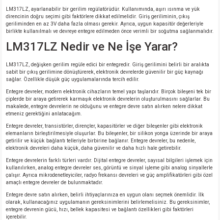
LM317LZ, ayarlanabilir bir gerilim regülatörüdür. Kullanımında, aşırı ısınma ve yük
direncinin doğru seçimi gibi faktörlere dikkat edilmelidir. Giriş geriliminin, çıkış
geriliminden en az 3V daha fazla olması gerekir. Ayrıca, uygun kapasitör değerleriyle
birlikte kullanılmalı ve devreye entegre edilmeden önce verimli bir soğutma sağlanmalıdır.
LM317LZ Nedir ve Ne İşe Yarar?
LM317LZ, değişken gerilim regüle edici bir entegredir. Giriş gerilimini belirli bir aralıkta
sabit bir çıkış gerilimine dönüştürerek, elektronik devrelerde güvenilir bir güç kaynağı
sağlar. Özellikle düşük güç uygulamalarında tercih edilir.
Entegre devreler, modern elektronik cihazların temel yapı taşlarıdır. Birçok bileşeni tek bir
çiplerde bir araya getirerek karmaşık elektronik devrelerin oluşturulmasını sağlarlar. Bu
makalede, entegre devrelerin ne olduğunu ve entegre devre satın alırken nelere dikkat
etmeniz gerektiğini anlatacağım.
Entegre devreler, transistörler, dirençler, kapasitörler ve diğer bileşenler gibi elektronik
elemanların birleştirilmesiyle oluşurlar. Bu bileşenler, bir silikon yonga üzerinde bir araya
getirilir ve küçük bağlantı telleriyle birbirine bağlanır. Entegre devreler, bu nedenle,
elektronik devreleri daha küçük, daha güvenilir ve daha hızlı hale getirebilir.
Entegre devrelerin farklı türleri vardır. Dijital entegre devreler, sayısal bilgileri işlemek için
kullanılırken, analog entegre devreler ses, görüntü ve sinyal işleme gibi analog sinyallerle
çalışır. Ayrıca mikrodenetleyiciler, radyo frekansı devreleri ve güç amplifikatörleri gibi özel
amaçlı entegre devreler de bulunmaktadır.
Entegre devre satın alırken, belirli ihtiyaçlarınıza en uygun olanı seçmek önemlidir. İlk
olarak, kullanacağınız uygulamanın gereksinimlerini belirlemelisiniz. Bu gereksinimler,
entegre devrenin gücü, hızı, bellek kapasitesi ve bağlantı özellikleri gibi faktörleri
içerebilir.