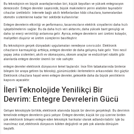
Bu teknolojinin en büyük avantajlarından biri, küçük boyutları ve yüksek entegrasyon
derecesidir. Entegre devreler sayesinde, büyük makinelerin yerini alabilen taşınabilir
cihazlar üretilebilir. İnternete bağlı akıllı telefonlardan tıbbi cihazlara, kameralardan
otomotiv sistemlerine kadar her sektörde kullanılırlar.
Entegre devrelerin etkinliği ve performansı, tasarımcıların elektrik sinyallerini daha hızlı
işleyebilmelerini sağlar. Bu da daha hızlı veri aktarımı, daha yüksek bant genişliği ve
daha iyi enerji verimliliği anlamına gelir. Ayrıca, entegre devrelerin seri üretimi kolaydır,
maliyetleri düşürür ve üretim süreçlerini basitleştirir.
Bu teknolojinin gerçek dünyadaki uygulamaları neredeyse sınırsızdır. Elektronik
cihazların karmaşıklığı arttıkça, entegre devreler de daha gelişmiş hale gelir. Yeni nesil
yapay zeka sistemleri, akıllı ev otomasyonu, otonom araçlar ve endüstriyel robotik gibi
alanlarda entegre devreler önemli bir role sahiptir.
entegre devreler elektronik dünyasının temel taşlarıdır. İnce film tabakalarında binlerce
bileşeni bir araya getiren bu teknoloji, günümüzdeki ilerlemelerin arkasındaki itici güçtür.
Elektronik cihazlara hayat veren entegre devreler, gelecekte daha da büyük yeniliklerin
kapısını açacaktır.
İleri Teknolojide Yenilikçi Bir
Devrim: Entegre Devrelerin Gücü
Gelişen teknolojiyle birlikte, elektronik alanında büyük bir devrim gerçekleşti. Bu devrimin
temelinde entegre devrelerin gücü yatıyor. Entegre devreler, küçük bir çip üzerine birden
çok elektronik bileşeni entegre eden teknolojik harikalar olarak adlandırılabilir. İşte bu
inanılmaz icat, elektronik dünyasını kökten değiştirdi ve pek çok alanda dönüşüm
başlattı.