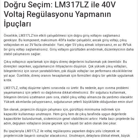
Doğru Seçim: LM317LZ ile 40V
Voltaj Regülasyonu Yapmanın
isi
İpuçları
si
Öncelikle, LM317LZ’nin etkili çalışabilmesi için doğru giriş voltajını sağlamanız
gerekiyor. Bu komponent, maksimum 40V'a kadar çalışabilir, ancak giriş voltajı, çıkış
isi
voltajından en az 3V fazla olmalıdır. Yani, eğer 5V çıkış almak istiyorsanız, en az 8V’luk
bir giriş voltajı sağlamalısınız. Giriş voltajını gürültüden arındırmak, düzenleyicinin daha
stabil çalışmasını sağlar.
isi
Çıkış voltajınızı ayarlamak için doğru direnç değerlerini kullanmak çok önemlidir. Bu
dirençleri seçerken, uygulamanızın ihtiyaçlarını düşünün. Çok yüksek çıkış voltajları,
bileşenleriniz için sorun yaratabilirken, çok düşük voltajlar ise performans eksikliklerine
risi
yol açar. Özellikle, direnç oranını hesaplamak için formülleri doğru bir şekilde uygulamak
kritik.
LM317LZ, voltaj düşürme işlemi sırasında ısı üretir. Bu nedenle, aşırı ısınma problemi
risi
yaşamamanız için yeterli ısı dağıtımına dikkat etmelisiniz. Bir soğutucu kullanmak,
bileşenin ömrünü uzatmanın yanı sıra, stabil çıkış voltajı almanıza da yardımcı olacaktır.
Yüksek akımlarda çalışıyorsanız, soğutucunun yeterli büyüklükte olduğundan emin olun!
si
Son olarak, projenizin düzgün çalışması için, gürültüyü minimuma indirmek için
kapasitör kullanmayı unutmayın. Hem giriş hem de çıkış tarafında uygun değerlerde
kapasitörler bulundurmak, sisteminizin genel stabilitesini artırır. Hatta bazı projelerde bu
si
adım, değişken voltajların önüne geçmek için hayati bir adım olarak öne çıkar.
Bu ipuçlarıyla LM317LZ ile voltaj regülasyonu yaparken doğru yolu izleyecek ve
risi
projelerinizde başarılı sonuçlar alacaksınız. Unutmayın, detaylara dikkat etmek, büyük