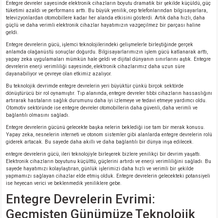
Entegre devreler sayesinde elektronik cihazların boyutu dramatik bir şekilde küçüldü, güç
tüketimi azaldı ve performans arttı. Bu büyük yenilik, cep telefonlarından bilgisayarlara,
televizyonlardan otomobillere kadar her alanda etkisini gösterdi. Artık daha hızlı, daha
güçlü ve daha verimli elektronik cihazlar hayatımızın vazgeçilmez bir parçası haline
geldi.
Entegre devrelerin gücü, işlemci teknolojilerindeki gelişmelerle birleştiğinde gerçek
anlamda olağanüstü sonuçlar doğurdu. Bilgisayarlarımızın işlem gücü katlanarak arttı,
yapay zeka uygulamaları mümkün hale geldi ve dijital dünyanın sınırlarını aştık. Entegre
devrelerin enerji verimliliği sayesinde, elektronik cihazlarımız daha uzun süre
dayanabiliyor ve çevreye olan etkimiz azalıyor.
Bu teknolojik devrimde entegre devrelerin yeri büyüktür çünkü birçok sektörde
dönüştürücü bir rol oynamıştır. Tıp alanında, entegre devreler tıbbi cihazların hassaslığını
artırarak hastaların sağlık durumunu daha iyi izlemeye ve tedavi etmeye yardımcı oldu.
Otomotiv sektöründe ise entegre devreler otomobillerin daha güvenli, daha verimli ve
bağlantılı olmasını sağladı.
Entegre devrelerin gücünü gelecekte başka nelerin beklediği ise tam bir merak konusu.
Yapay zeka, nesnelerin interneti ve otonom sistemler gibi alanlarda entegre devrelerin rolü
giderek artacak. Bu sayede daha akıllı ve daha bağlantılı bir dünya inşa edilecek.
entegre devrelerin gücü, ileri teknolojiyle birleşerek bizlere yenilikçi bir devrim yaşattı.
Elektronik cihazların boyutunu küçülttü, güçlerini artırdı ve enerji verimliliğini sağladı. Bu
sayede hayatımızı kolaylaştıran, günlük işlerimizi daha hızlı ve verimli bir şekilde
yapmamızı sağlayan cihazlar elde etmiş olduk. Entegre devrelerin gelecekteki potansiyeli
ise heyecan verici ve beklenmedik yeniliklere gebe.
Entegre Devrelerin Evrimi:
Geçmişten Günümüze Teknolojik