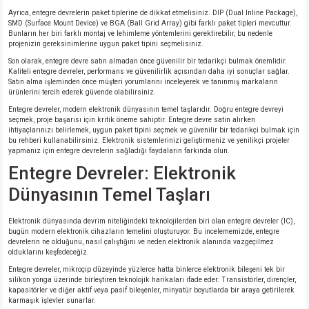
Ayrıca, entegre devrelerin paket tiplerine de dikkat etmelisiniz. DIP (Dual Inline Package),
SMD (Surface Mount Device) ve BGA (Ball Grid Array) gibi farklı paket tipleri mevcuttur.
Bunların her biri farklı montaj ve lehimleme yöntemlerini gerektirebilir, bu nedenle
projenizin gereksinimlerine uygun paket tipini seçmelisiniz.
Son olarak, entegre devre satın almadan önce güvenilir bir tedarikçi bulmak önemlidir.
Kaliteli entegre devreler, performans ve güvenilirlik açısından daha iyi sonuçlar sağlar.
Satın alma işleminden önce müşteri yorumlarını inceleyerek ve tanınmış markaların
ürünlerini tercih ederek güvende olabilirsiniz.
Entegre devreler, modern elektronik dünyasının temel taşlarıdır. Doğru entegre devreyi
seçmek, proje başarısı için kritik öneme sahiptir. Entegre devre satın alırken
ihtiyaçlarınızı belirlemek, uygun paket tipini seçmek ve güvenilir bir tedarikçi bulmak için
bu rehberi kullanabilirsiniz. Elektronik sistemlerinizi geliştirmeniz ve yenilikçi projeler
yapmanız için entegre devrelerin sağladığı faydaların farkında olun.
Entegre Devreler: Elektronik
Dünyasının Temel Taşları
Elektronik dünyasında devrim niteliğindeki teknolojilerden biri olan entegre devreler (IC),
bugün modern elektronik cihazların temelini oluşturuyor. Bu incelememizde, entegre
devrelerin ne olduğunu, nasıl çalıştığını ve neden elektronik alanında vazgeçilmez
olduklarını keşfedeceğiz.
Entegre devreler, mikroçip düzeyinde yüzlerce hatta binlerce elektronik bileşeni tek bir
silikon yonga üzerinde birleştiren teknolojik harikaları ifade eder. Transistörler, dirençler,
kapasitörler ve diğer aktif veya pasif bileşenler, minyatür boyutlarda bir araya getirilerek
karmaşık işlevler sunarlar.