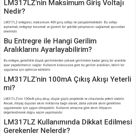
LM317LZ'nin Maksimum Giriş Voltajı
Nedir?
LM317LZ entegresi, maksimum 40V giriş voltajı ile çalışabilmektedir. Bu voltajı
aşmamak, entegreyi korumak ve güvenli bir şekilde çalışmasını sağlamak açısından
önemlidir.
Bu Entregre ile Hangi Gerilim
Aralıklarını Ayarlayabilirim?
Bu entegre, genellikle düşük gerilimlerden yüksek gerilimlere kadar geniş bir aralıkta
ayar yapabilmenizi sağlar. Kullanım kılavuzuna göre bu gerilim aralıkları, belirli bir
uygulama için optimize edilebilir.
LM317LZ'nin 100mA Çıkış Akışı Yeterli
mi?
LM317LZ'nin 100mA çıkış akışı, düşük güçlü projelerde ve cihazlarda yeterli olabilir.
Ancak, ihtiyaç duyulan akım miktarına bağlı olarak, daha yüksek akım gerektiren
uygulamalar için uygun olmayabilir. Kullanım amacına göre akım ihtiyacını
değerlendirerek doğru seçim yapılmalıdır.
LM317LZ Kullanımında Dikkat Edilmesi
Gerekenler Nelerdir?