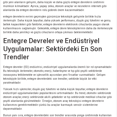
gibi yeni alanların gelişimi, daha küçük ve daha güçlü entegre devrelerin üretimini
mümkün kılmaktadır. Ayrıca, yapay zeka, otonom araçlar ve nesnelerin interneti gibi
alanlarda da entegre devrelerin rolü giderek önem kazanmaktadır.
entegre devrelerin evrimi geçmişten günümüze teknolojik gelişimle birlikte hızla
ilerlemiştir. Daha küçük boyutlar, daha yüksek performans, düşük güç tüketimi ve geniş
bellek kapasiteleri gibi faktörler, entegre devrelerin elektronik cihazlarda yaygın olarak
kullanılmasını sağlamıştır. Gelecekte, entegre devre teknolojilerinin daha da ilerlemesiyle
birlikte daha yenilikçi ve güçlü cihazların ortaya çıkması beklenmektedir.
Entegre Devreler ve Endüstriyel
Uygulamalar: Sektördeki En Son
Trendler
Entegre devreler (ED) endüstrisi, endüstriyel uygulamalarda önemli bir rol oynamaktadır.
Bu teknolojik ilerlemeler, otomotiv, enerji, haberleşme ve tıp gibi çeşitli sektörlerde
inovasyonu tetiklemekte ve işlevsellik açısından yeni fırsatlar sunmaktadır. Gelişen
teknolojiyle birlikte, entegre devrelerdeki son trendler, sektörde büyük bir etki
yaratmaktadır.
Yüksek hızlı işlemciler, düşük güç tüketimi ve daha küçük boyutlar, entegre devrelerin
endüstriyel uygulamalardaki popülaritesini artırmaktadır. Bu trend, otomotiv sektöründe
otonom araçlar, enerji sektöründe akıllı şebekeler ve tıp sektöründe medikal cihazlar gibi
çeşitli alanlarda görülmektedir. Örneğin, otonom araç teknolojisi entegre devrelerin
kullanımını gerektirmektedir çünkü bu araçlar karmaşık sensör sistemlerine
dayanmaktadır.
Bunun yanı sıra, entegre devrelerdeki son trendler arasında yonga üretiminde kullanılan