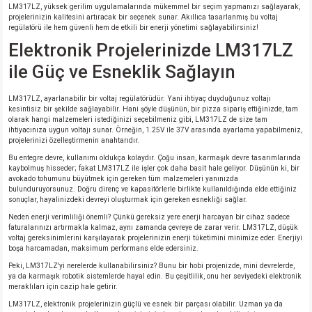
LM317LZ, yüksek gerilim uygulamalarında mükemmel bir seçim yapmanızı sağlayarak,
si
nsatörler
ç 25W
od
projelerinizin kalitesini artıracak bir seçenek sunar. Akıllıca tasarlanmış bu voltaj
regülatörü ile hem güvenli hem de etkili bir enerji yönetimi sağlayabilirsiniz!
ndansatör
ç 3W
ç
Elektronik Projelerinizde LM317LZ
ile Güç ve Esneklik Sağlayın
ver
d Kondansatörler
ç 4W
LM317LZ, ayarlanabilir bir voltaj regülatörüdür. Yani ihtiyaç duyduğunuz voltajı
kesintisiz bir şekilde sağlayabilir. Hani şöyle düşünün, bir pizza sipariş ettiğinizde, tam
si
ansatör
ç 6W
olarak hangi malzemeleri istediğinizi seçebilmeniz gibi, LM317LZ de size tam
ihtiyacınıza uygun voltajı sunar. Örneğin, 1.25V ile 37V arasında ayarlama yapabilmeniz,
projelerinizi özelleştirmenin anahtarıdır.
si
Kondansatör
ç 7W
d
Bu entegre devre, kullanımı oldukça kolaydır. Çoğu insan, karmaşık devre tasarımlarında
kaybolmuş hisseder; fakat LM317LZ ile işler çok daha basit hale geliyor. Düşünün ki, bir
avokado tohumunu büyütmek için gereken tüm malzemeleri yanınızda
isi
ansatör
ç 8W
bulunduruyorsunuz. Doğru direnç ve kapasitörlerle birlikte kullanıldığında elde ettiğiniz
sonuçlar, hayalinizdeki devreyi oluşturmak için gereken esnekliği sağlar.
si
ster AXİAL Kondansatör
ç 9W
Neden enerji verimliliği önemli? Çünkü gereksiz yere enerji harcayan bir cihaz sadece
faturalarınızı artırmakla kalmaz, aynı zamanda çevreye de zarar verir. LM317LZ, düşük
voltaj gereksinimlerini karşılayarak projelerinizin enerji tüketimini minimize eder. Enerjiyi
risi
ndansatörler
boşa harcamadan, maksimum performans elde edersiniz.
Peki, LM317LZ'yi nerelerde kullanabilirsiniz? Bunu bir hobi projenizde, mini devrelerde,
ya da karmaşık robotik sistemlerde hayal edin. Bu çeşitlilik, onu her seviyedeki elektronik
isi
atör
meraklıları için cazip hale getirir.
LM317LZ, elektronik projelerinizin güçlü ve esnek bir parçası olabilir. Uzman ya da