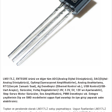
LM317LZ, ENTEGRE ürünü ve diğer tüm ADC(Analog-Dijital Dönüştürücü), DAC(Dijital-
Analog Dönüştürücü), OpAmp(Operasyonel Amplifikatörler), Analog Anahtarlama,
RTC(Gerçek Zamanlı Saat), Ağ Denetleyici (Ethernet Kontrol vb.), USB Kontrol(USB-
Uart Arayüz), Sürücüler, Voltaj Regülatörleri(1.8V, 3.3V, 5V, 12V ve Ayarlanabilir),
Step-Servo Motor Sürücüler, Ses Amplifikatörü, PWM Denetleyici vb. Entegre
çeşitlerinin Dip ve SMD modellerini uygun fiyat avantajı ile üye girişi yaparak satın
alabilirsiniz.
Toptan ve perakende olarak LM317LZ satışı yapmaktayız. Uygun fiyatlardan LM317LZ