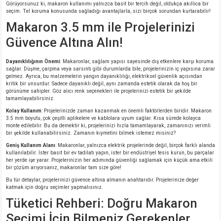
Görüyorsunuz ki, makaron kullanımı yalnızca basit bir tercih değil, oldukça akıllıca bir
seçim. Tel koruma konusunda sağladığı avantajlarla, sizi birçok sorundan kurtarabilir!
Makaron 3.5 mm ile Projelerinizi
isi
Güvence Altına Alın!
si
Dayanıklılığının Önemi
: Makaronlar, sağlam yapısı sayesinde dış etkenlere karşı koruma
sağlar. Düşme, çarpma veya sarsıntı gibi durumlarda bile, projelerinizin iç yapısına zarar
isi
gelmez. Ayrıca, bu malzemelerin yangın dayanıklılığı, elektriksel güvenlik açısından
kritik bir unsurdur. Sadece dayanıklı değil, aynı zamanda estetik olarak da hoş bir
görünüme sahipler. Göz alıcı renk seçenekleri ile projelerinizi estetik bir şekilde
isi
tamamlayabilirsiniz.
Kolay Kullanım
: Projelerinizde zaman kazanmak en önemli faktörlerden biridir. Makaron
3.5 mm boyutu, çok çeşitli aplikelere ve kablolara uyum sağlar. Kısa sürede kolayca
risi
monte edilebilir. Bu da demektir ki, projelerinizi hızla tamamlayarak, zamanınızı verimli
bir şekilde kullanabilirsiniz. Zamanın kıymetini bilmek istemez misiniz?
risi
Geniş Kullanım Alanı
: Makaronlar, yalnızca elektrik projelerinde değil, birçok farklı alanda
kullanılabilir. İster basit bir ev tadilatı yapın, ister bir endüstriyel tesis kurun, bu parçalar
her yerde işe yarar. Projelerinizin her adımında güvenliği sağlamak için küçük ama etkili
bir çözüm arıyorsanız, makaronlar tam size göre!
si
Bu tür detaylar, projelerinizi güvence altına almanın anahtarıdır. Projelerinize değer
katmak için doğru seçimler yapmalısınız.
si
Tüketici Rehberi: Doğru Makaron
Seçimi İçin Bilmeniz Gerekenler
risi