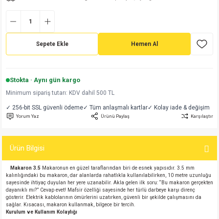
md
risi
Klemens 180C
nsatör
erisi
renç %5 2W
Kılıf
risi
Klemens 90C
atör
risi
enç 1/8w
Kılıf
Sepete Ekle
Hemen Al
i
satör
risi
enç %1 1/2W
k kapasitör
Stokta · Aynı gün kargo
si
atör
risi
enç %1 1/4W
Minimum sipariş tutarı: KDV dahil 500 TL
✓ 256-bit SSL güvenli ödeme
✓ Tüm anlaşmalı kartlar
✓ Kolay iade & değişim
si
tör
risi
renç 1/2W
ad
iyot
Yorum Yaz
Ürünü Paylaş
Karşılaştır
si
atör
Serisi
renç 10W
Ürün Bilgisi
isi
satör
Serisi
enç 1W
r 1206 Kılıf
Makaron 3.5
Makaronun en güzel taraflarından biri de esnek yapısıdır. 3.5 mm
kalınlığındaki bu makaron, dar alanlarda rahatlıkla kullanılabilirken, 10 metre uzunluğu
 Serisi,45 Serisi
atör
Serisi
renç 20W
 1206 Kılıf - 25 Adet
iyot
sayesinde ihtiyaç duyulan her yere uzanabilir. Akla gelen ilk soru: “Bu makaron gerçekten
dayanıklı mı?” Cevap evet! Mafsir özelliği sayesinde her türlü darbeye karşı direnç
gösterir. Elektrik kablolarının ömürlerini uzatırken, güvenli bir şekilde çalışmasını da
risi
tör
isi
enç 2W
 402 Kılıf
sağlar. Kısacası, makaron kullanmak, bilgece bir tercih.
Kurulum ve Kullanım Kolaylığı