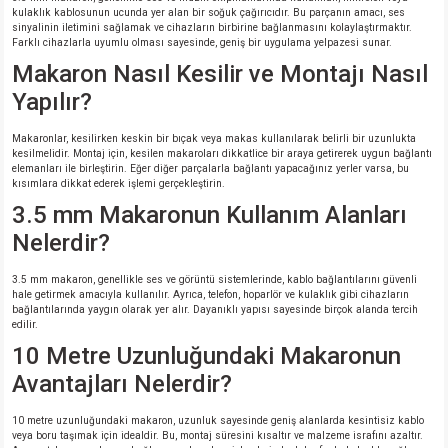
kulaklık kablosunun ucunda yer alan bir soğuk çağırıcıdır. Bu parçanın amacı, ses
sinyalinin iletimini sağlamak ve cihazların birbirine bağlanmasını kolaylaştırmaktır.
Farklı cihazlarla uyumlu olması sayesinde, geniş bir uygulama yelpazesi sunar.
Makaron Nasıl Kesilir ve Montajı Nasıl
Yapılır?
Makaronlar, kesilirken keskin bir bıçak veya makas kullanılarak belirli bir uzunlukta
kesilmelidir. Montaj için, kesilen makaroları dikkatlice bir araya getirerek uygun bağlantı
elemanları ile birleştirin. Eğer diğer parçalarla bağlantı yapacağınız yerler varsa, bu
kısımlara dikkat ederek işlemi gerçekleştirin.
3.5 mm Makaronun Kullanım Alanları
Nelerdir?
3.5 mm makaron, genellikle ses ve görüntü sistemlerinde, kablo bağlantılarını güvenli
hale getirmek amacıyla kullanılır. Ayrıca, telefon, hoparlör ve kulaklık gibi cihazların
bağlantılarında yaygın olarak yer alır. Dayanıklı yapısı sayesinde birçok alanda tercih
edilir.
10 Metre Uzunluğundaki Makaronun
Avantajları Nelerdir?
10 metre uzunluğundaki makaron, uzunluk sayesinde geniş alanlarda kesintisiz kablo
veya boru taşımak için idealdir. Bu, montaj süresini kısaltır ve malzeme israfını azaltır.