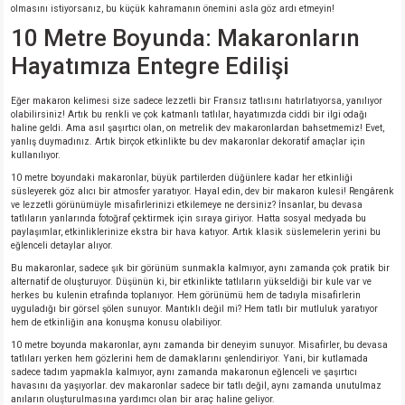
olmasını istiyorsanız, bu küçük kahramanın önemini asla göz ardı etmeyin!
si
nsatörler
ç 25W
od
10 Metre Boyunda: Makaronların
ndansatör
ç 3W
ç
Hayatımıza Entegre Edilişi
ver
d Kondansatörler
ç 4W
Eğer makaron kelimesi size sadece lezzetli bir Fransız tatlısını hatırlatıyorsa, yanılıyor
olabilirsiniz! Artık bu renkli ve çok katmanlı tatlılar, hayatımızda ciddi bir ilgi odağı
haline geldi. Ama asıl şaşırtıcı olan, on metrelik dev makaronlardan bahsetmemiz! Evet,
yanlış duymadınız. Artık birçok etkinlikte bu dev makaronlar dekoratif amaçlar için
si
ansatör
ç 6W
kullanılıyor.
10 metre boyundaki makaronlar, büyük partilerden düğünlere kadar her etkinliği
si
Kondansatör
ç 7W
d
süsleyerek göz alıcı bir atmosfer yaratıyor. Hayal edin, dev bir makaron kulesi! Rengârenk
ve lezzetli görünümüyle misafirlerinizi etkilemeye ne dersiniz? İnsanlar, bu devasa
tatlıların yanlarında fotoğraf çektirmek için sıraya giriyor. Hatta sosyal medyada bu
paylaşımlar, etkinliklerinize ekstra bir hava katıyor. Artık klasik süslemelerin yerini bu
isi
ansatör
ç 8W
eğlenceli detaylar alıyor.
Bu makaronlar, sadece şık bir görünüm sunmakla kalmıyor, aynı zamanda çok pratik bir
si
ster AXİAL Kondansatör
ç 9W
alternatif de oluşturuyor. Düşünün ki, bir etkinlikte tatlıların yükseldiği bir kule var ve
herkes bu kulenin etrafında toplanıyor. Hem görünümü hem de tadıyla misafirlerin
uyguladığı bir görsel şölen sunuyor. Mantıklı değil mi? Hem tatlı bir mutluluk yaratıyor
risi
ndansatörler
hem de etkinliğin ana konuşma konusu olabiliyor.
10 metre boyunda makaronlar, aynı zamanda bir deneyim sunuyor. Misafirler, bu devasa
tatlıları yerken hem gözlerini hem de damaklarını şenlendiriyor. Yani, bir kutlamada
isi
atör
sadece tadım yapmakla kalmıyor, aynı zamanda makaronun eğlenceli ve şaşırtıcı
havasını da yaşıyorlar. dev makaronlar sadece bir tatlı değil, aynı zamanda unutulmaz
anıların oluşturulmasına yardımcı olan bir araç haline geliyor.