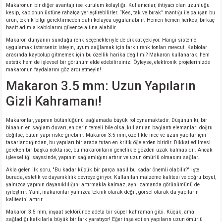
Makaronun bir diğer avantajı ise kurulum kolaylığı. Kullanıcılar, ihtiyacı olan uzunluğu
si
atör
Serisi
enç 3W
 603 Kılıf
kesip, kablonun üstüne rahatça yerleştirebilirler. “Kes, tak ve bırak” mantığı ile çalışan bu
ürün, teknik bilgi gerektirmeden dahi kolayca uygulanabilir. Hemen hemen herkes, birkaç
basit adımla kablolarını güvence altına alabilir.
si
satör
erisi
enç 4W
 603 Kılıf - 25 Adet
Makaron dünyanın sunduğu renk seçenekleriyle de dikkat çekiyor. Hangi sisteme
uygulamak isterseniz isteyin, uyum sağlamak için farklı renk tonları mevcut. Kablolar
arasında kaybolup gitmemek için bu özellik harika değil mi? Makaron kullanarak, hem
4 Serisi,27 Serisi,93 Serisi
atör
Serisi
enç 5W
 805 Kılıf
estetik hem de işlevsel bir görünüm elde edebilirsiniz. Öyleyse, elektronik projelerinizde
makaronun faydalarını göz ardı etmeyin!
Makaron 3.5 mm: Uzun Yapıların
tör
 Serisi
ç 10W
 805 Kılıf - 25 Adet
Gizli Kahramanı!
erisi
atör
erisi
ç 11W
d
Makaronlar, yapının bütünlüğünü sağlamada büyük rol oynamaktadır. Düşünün ki, bir
binanın en sağlam duvarı, en derin temeli bile olsa, kullanılan bağlantı elemanları doğru
isi
satör
ç 13W
değilse, bütün yapı riske girebilir. Makaron 3.5 mm, özellikle ince ve uzun yapılar için
tasarlandığından, bu yapıları bir arada tutan en kritik öğelerden biridir. Dikkat edilmesi
gereken bir başka nokta ise, bu makaronların genellikle gözden uzak kalmasıdır. Ancak
isi
atör
ç 14W
işlevselliği sayesinde, yapının sağlamlığını artırır ve uzun ömürlü olmasını sağlar.
Akla gelen ilk soru, "Bu kadar küçük bir parça nasıl bu kadar önemli olabilir?" İşte
burada, estetik ve dayanıklılık devreye giriyor. Kullanılan malzeme kalitesi ve doğru boyut,
i
satör
ç 15W
yalnızca yapının dayanıklılığını artırmakla kalmaz, aynı zamanda görünümünü de
iyileştirir. Yani, makaronlar yalnızca teknik olarak değil, görsel olarak da yapıların
kalitesini artırır.
isi
atör
ç 17W
iyot
Makaron 3.5 mm, inşaat sektöründe adeta bir süper kahraman gibi. Küçük, ama
sağladığı katkılarla büyük bir fark yaratıyor! Eğer inşa edilen yapıların uzun ömürlü