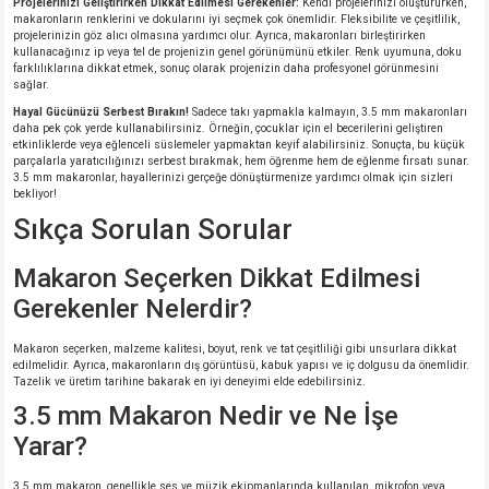
Projelerinizi Geliştirirken Dikkat Edilmesi Gerekenler:
Kendi projelerinizi oluştururken,
makaronların renklerini ve dokularını iyi seçmek çok önemlidir. Fleksibilite ve çeşitlilik,
projelerinizin göz alıcı olmasına yardımcı olur. Ayrıca, makaronları birleştirirken
kullanacağınız ip veya tel de projenizin genel görünümünü etkiler. Renk uyumuna, doku
farklılıklarına dikkat etmek, sonuç olarak projenizin daha profesyonel görünmesini
sağlar.
Hayal Gücünüzü Serbest Bırakın!
Sadece takı yapmakla kalmayın, 3.5 mm makaronları
daha pek çok yerde kullanabilirsiniz. Örneğin, çocuklar için el becerilerini geliştiren
etkinliklerde veya eğlenceli süslemeler yapmaktan keyif alabilirsiniz. Sonuçta, bu küçük
parçalarla yaratıcılığınızı serbest bırakmak, hem öğrenme hem de eğlenme fırsatı sunar.
3.5 mm makaronlar, hayallerinizi gerçeğe dönüştürmenize yardımcı olmak için sizleri
bekliyor!
Sıkça Sorulan Sorular
Makaron Seçerken Dikkat Edilmesi
Gerekenler Nelerdir?
Makaron seçerken, malzeme kalitesi, boyut, renk ve tat çeşitliliği gibi unsurlara dikkat
edilmelidir. Ayrıca, makaronların dış görüntüsü, kabuk yapısı ve iç dolgusu da önemlidir.
Tazelik ve üretim tarihine bakarak en iyi deneyimi elde edebilirsiniz.
3.5 mm Makaron Nedir ve Ne İşe
Yarar?
3.5 mm makaron, genellikle ses ve müzik ekipmanlarında kullanılan, mikrofon veya