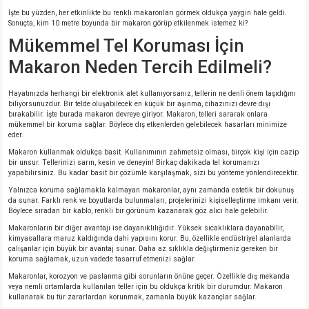
si
ansatör
 Kılıf
İşte bu yüzden, her etkinlikte bu renkli makaronları görmek oldukça yaygın hale geldi.
Sonuçta, kim 10 metre boyunda bir makaron görüp etkilenmek istemez ki?
si
a Tipi Kondansatör
 Kılıf
Mükemmel Tel Koruması İçin
Makaron Neden Tercih Edilmeli?
risi
Tipi Kondansatör
 Kılıf
Hayatınızda herhangi bir elektronik alet kullanıyorsanız, tellerin ne denli önem taşıdığını
biliyorsunuzdur. Bir telde oluşabilecek en küçük bir aşınma, cihazınızı devre dışı
si
nsatör
 Kılıf
bırakabilir. İşte burada makaron devreye giriyor. Makaron, telleri sararak onlara
mükemmel bir koruma sağlar. Böylece dış etkenlerden gelebilecek hasarları minimize
eder.
si
r 1206 Kılıf
Kılıf
Makaron kullanmak oldukça basit. Kullanımının zahmetsiz olması, birçok kişi için cazip
bir unsur. Tellerinizi sarın, kesin ve deneyin! Birkaç dakikada tel korumanızı
si
 402 Kılıf
Kılıf
yapabilirsiniz. Bu kadar basit bir çözümle karşılaşmak, sizi bu yönteme yönlendirecektir.
Yalnızca koruma sağlamakla kalmayan makaronlar, aynı zamanda estetik bir dokunuş
da sunar. Farklı renk ve boyutlarda bulunmaları, projelerinizi kişiselleştirme imkanı verir.
isi
 603 Kılıf
Kılıf
Böylece sıradan bir kablo, renkli bir görünüm kazanarak göz alıcı hale gelebilir.
Makaronların bir diğer avantajı ise dayanıklılığıdır. Yüksek sıcaklıklara dayanabilir,
kimyasallara maruz kaldığında dahi yapısını korur. Bu, özellikle endüstriyel alanlarda
si
 805 Kılıf
5W
çalışanlar için büyük bir avantaj sunar. Daha az sıklıkla değiştirmeniz gereken bir
koruma sağlamak, uzun vadede tasarruf etmenizi sağlar.
isi
nsatör
W
Makaronlar, korozyon ve paslanma gibi sorunların önüne geçer. Özellikle dış mekanda
veya nemli ortamlarda kullanılan teller için bu oldukça kritik bir durumdur. Makaron
kullanarak bu tür zararlardan korunmak, zamanla büyük kazançlar sağlar.
si
atör
W