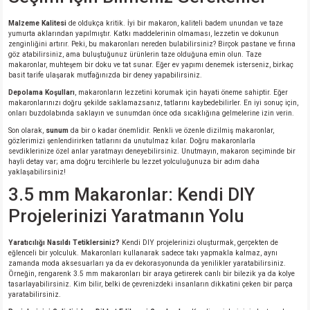
Malzeme Kalitesi
de oldukça kritik. İyi bir makaron, kaliteli badem unundan ve taze
isi
yumurta aklarından yapılmıştır. Katkı maddelerinin olmaması, lezzetin ve dokunun
zenginliğini artırır. Peki, bu makaronları nereden bulabilirsiniz? Birçok pastane ve fırına
göz atabilirsiniz, ama buluştuğunuz ürünlerin taze olduğuna emin olun. Taze
erisi
makaronlar, muhteşem bir doku ve tat sunar. Eğer ev yapımı denemek isterseniz, birkaç
basit tarife ulaşarak mutfağınızda bir deney yapabilirsiniz.
Depolama Koşulları
, makaronların lezzetini korumak için hayati öneme sahiptir. Eğer
releri
makaronlarınızı doğru şekilde saklamazsanız, tatlarını kaybedebilirler. En iyi sonuç için,
onları buzdolabında saklayın ve sunumdan önce oda sıcaklığına gelmelerine izin verin.
P MARKA)
Son olarak,
sunum
da bir o kadar önemlidir. Renkli ve özenle dizilmiş makaronlar,
gözlerimizi şenlendirirken tatlarını da unutulmaz kılar. Doğru makaronlarla
sevdiklerinize özel anlar yaratmayı deneyebilirsiniz. Unutmayın, makaron seçiminde bir
hayli detay var; ama doğru tercihlerle bu lezzet yolculuğunuza bir adım daha
yaklaşabilirsiniz!
3.5 mm Makaronlar: Kendi DIY
Projelerinizi Yaratmanın Yolu
Yaratıcılığı Nasıldı Tetiklersiniz?
Kendi DIY projelerinizi oluşturmak, gerçekten de
eğlenceli bir yolculuk. Makaronları kullanarak sadece takı yapmakla kalmaz, aynı
zamanda moda aksesuarları ya da ev dekorasyonunda da yenilikler yaratabilirsiniz.
Örneğin, rengarenk 3.5 mm makaronları bir araya getirerek canlı bir bilezik ya da kolye
tasarlayabilirsiniz. Kim bilir, belki de çevrenizdeki insanların dikkatini çeken bir parça
yaratabilirsiniz.