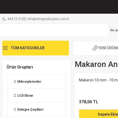
444 75 31
info@entegredunyasi.com.tr
TÜM KATEGORİLER
YENİ ÜRÜN
Makaron An
Ürün Grupları
Makaron 10 mm - 10 m
Mikroişlemciler
LCD Ekran
378,06 TL
Entegre Çeşitleri
Sepete Ekle