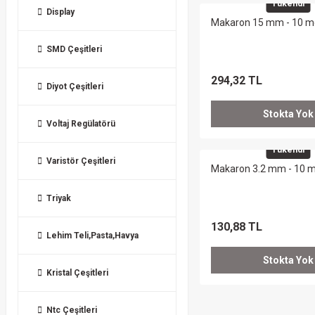
Tükendi
Display
Makaron 15 mm - 10 m
SMD Çeşitleri
294,32 TL
Diyot Çeşitleri
Stokta Yok
Voltaj Regülatörü
Tükendi
Varistör Çeşitleri
Makaron 3.2 mm - 10 m
Triyak
130,88 TL
Lehim Teli,Pasta,Havya
Stokta Yok
Kristal Çeşitleri
Ntc Çeşitleri