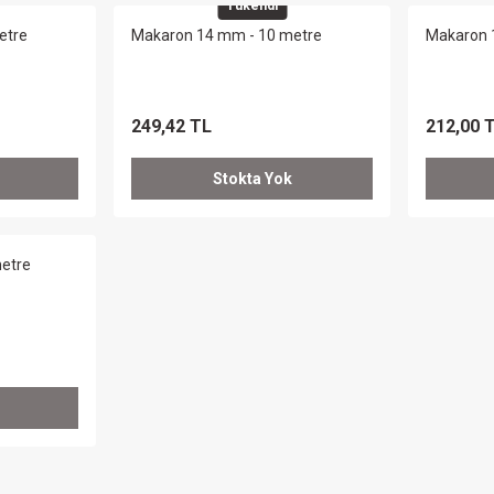
Tükendi
etre
Makaron 14 mm - 10 metre
Makaron 
249,42 TL
212,00 
Stokta Yok
etre