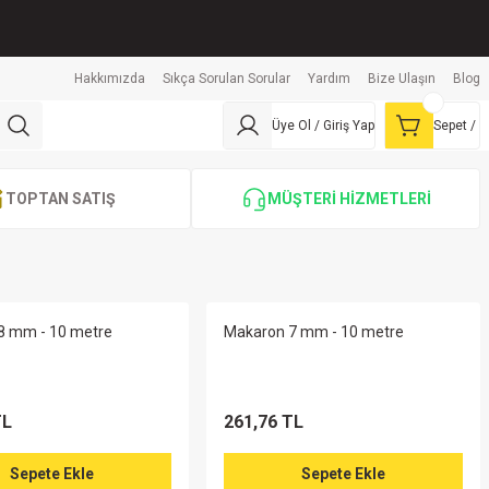
Hakkımızda
Sıkça Sorulan Sorular
Yardım
Bize Ulaşın
Blog
Üye Ol / Giriş Yap
Sepet /
TOPTAN SATIŞ
MÜŞTERİ HİZMETLERİ
8 mm - 10 metre
Makaron 7 mm - 10 metre
TL
261,76 TL
Sepete Ekle
Sepete Ekle