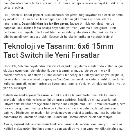
bastığınızda anında tepki alıyorsunuz. Bu, can sıkıcı gecikmeleri ve hayal kırıklıklarını
si
nsatörler
ç 25W
od
bertaraf ediyor.
Peki, neden bu kadar popüler? Düşünsenize; her yerde. Bilgisayarlar, ev aletleri ve hatta
ndansatör
ç 3W
ç
oyuncaklar... Bu switchler, hissettiğiniz anın tadını çıkarmanız için özel olarak
tasarlanmış.
Dayanıklılıkları ise takdire şayan.
Sadece bir tıkla etkinleştirilen bu
parçalar, 100.000'den fazla basışa dayanabiliyor. Yani, yıllarca süren güvenilir bir
ver
d Kondansatörler
ç 4W
performans sunuyorlar. Tact switch'ler ile donatılmış cihazları kullanmak, sanki bir
sihirbazın elindeki asası gibidir. Sadece bir hareketle harikalar yaratabilirsiniz!
Teknoloji ve Tasarım: 6x6 15mm
si
ansatör
ç 6W
Tact Switch ile Yeni Fırsatlar
si
Kondansatör
ç 7W
d
Öncelikle, 6x6 mm boyutundaki bu switchler, farklı uygulama alanlarında kullanım için
oldukça uygundur. İster elektronik devre tasarımlarınızda, isterse de interaktif
isi
ansatör
ç 8W
projelerinizde; bu anahtarlar, kullanıcı dostu bir deneyim sunmayı vaat ediyor. Düşünün,
bir anahtarın sadece basit bir geçiş sağladığını düşünmek ne kadar sınırlı! Bu switchler,
kullanıcıların etkileşimini artırmak üzere tasarlanmış. Yani, her bir tıklama, bir sinyal, bir
yanıt oluşturuyor.
si
ster AXİAL Kondansatör
ç 9W
Estetik ve Fonksiyonel Tasarım
ile dikkat çeken bu anahtarlar, özellikle kullanıcı
arayüzlerinde şıklığı ve işlevselliği bir araya getiriyor. Estetik bir cihaz tasarlamak
risi
ndansatörler
istiyorsanız, bu tasarım öğelerini dikkate almak kaçınılmaz. 6x6 15mm Tact Switch, hem
modern bir görünüm sunuyor hem de kullanıcıların ürüne daha fazla bağlanmasını
sağlıyor. Düşünsenize, modern bir ev otomasyonu projesi tasarladınız. İşte burada, bu
anahtarlar, kullanıcıların rahatlıkla ürünlerinizi kontrol etmesine olanak tanıyor.
isi
atör
Ayrıca,
dayanıklılık
ve
uzun ömürlülük
konularında da kendini kanıtlamış durumdalar.
Kaliteli malzemeden üretilmiş olmak, uzun vadeli bir yatırım yaparken dikkate almanız