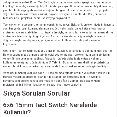
olduğunuzu. İşte 6x6 15mm Tact Switch, tam da bu konuda devreye giriyor. Her ne kadar
küçük görünse de, işlevselliği büyük bir etki yaratıyor. Bu anahtarların en büyük avantajı,
yanıtları hızla algılayabilmeleri ve sağlam bir geri bildirim sunabilmeleri. Bir projede
doğru kontrol mekanizması kurmak, başarılı sonuçların anahtarıdır. Peki, bu küçük
butonlar nasıl projelerinizi bir üst seviyeye taşıyabilir?
Tact switch'lerin tasarımı, kullanım esnekliği sunuyor. Elektronik projelerinizde ihtiyacınız
olan her yerde: oyun kumandalarında, endüstriyel cihazlarda ve hatta ev otomasyon
sistemlerinde yer alabilirler. Hızlı tepki süresiyle, kullanıcıların komutlarını hemen alır ve
sisteminiz tam istediğiniz gibi çalışır. Ayrıca, bu anahtarlar yoğun artışlara ve etkili
düğme vuruşlarına dayanıyor; yani, uzun süreli kullanımda dahi performansını
kaybetmez.
6x6 15mm Tact Switch'in sunduğu diğer bir güzellik, kullanıcılara sağladığı geri bildirim.
Butona bastığınızda alınan o tatmin edici ses ve hissiyat, projelerinizin daha etkileşimli
ve keyifli hale gelmesini sağlıyor. Acaba bir projede daha fazla entegre kullanıp
kullanamayacağınızı düşündünüz mü? Tabii ki! Bu anahtarların dizilimi, projelerinize
modern bir dokunuş katarken, aynı zamanda kontrol mekanizmanızı da güçlendiriyor.
Switch'lerin montajı oldukça basit. Birkaç adımda tamamlarsınız ve o kadar kolaydır ki,
teknolojiyle çok az deneyimi olan biri bile rahatlıkla gerçekleştirebilir. Böylelikle,
hayalinizdeki projeyi hayata geçirmek için daha fazla zamanınız olacak! Hadi,
projelerinizi 6x6 15mm Tact Switch ile şekillendirmeye başlayın.
Sıkça Sorulan Sorular
6x6 15mm Tact Switch Nerelerde
Kullanılır?