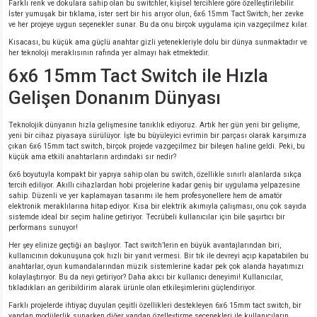
Farklı renk ve dokulara sahip olan bu switchler, kişisel tercihlere göre özelleştirilebilir.
İster yumuşak bir tıklama, ister sert bir his arıyor olun, 6x6 15mm Tact Switch, her zevke
ve her projeye uygun seçenekler sunar. Bu da onu birçok uygulama için vazgeçilmez kılar.
isi
Kısacası, bu küçük ama güçlü anahtar gizli yetenekleriyle dolu bir dünya sunmaktadır ve
her teknoloji meraklısının rafında yer almayı hak etmektedir.
si
6x6 15mm Tact Switch ile Hızla
Gelişen Donanım Dünyası
isi
Teknolojik dünyanın hızla gelişmesine tanıklık ediyoruz. Artık her gün yeni bir gelişme,
yeni bir cihaz piyasaya sürülüyor. İşte bu büyüleyici evrimin bir parçası olarak karşımıza
isi
çıkan 6x6 15mm tact switch, birçok projede vazgeçilmez bir bileşen haline geldi. Peki, bu
küçük ama etkili anahtarların ardındaki sır nedir?
risi
6x6 boyutuyla kompakt bir yapıya sahip olan bu switch, özellikle sınırlı alanlarda sıkça
tercih ediliyor. Akıllı cihazlardan hobi projelerine kadar geniş bir uygulama yelpazesine
sahip. Düzenli ve yer kaplamayan tasarımı ile hem profesyonellere hem de amatör
elektronik meraklılarına hitap ediyor. Kısa bir elektrik akımıyla çalışması, onu çok sayıda
risi
sistemde ideal bir seçim haline getiriyor. Tecrübeli kullanıcılar için bile şaşırtıcı bir
performans sunuyor!
si
Her şey elinize geçtiği an başlıyor. Tact switch’lerin en büyük avantajlarından biri,
kullanıcının dokunuşuna çok hızlı bir yanıt vermesi. Bir tık ile devreyi açıp kapatabilen bu
anahtarlar, oyun kumandalarından müzik sistemlerine kadar pek çok alanda hayatımızı
si
kolaylaştırıyor. Bu da neyi getiriyor? Daha akıcı bir kullanıcı deneyimi! Kullanıcılar,
tıkladıkları an geribildirim alarak ürünle olan etkileşimlerini güçlendiriyor.
Farklı projelerde ihtiyaç duyulan çeşitli özellikleri destekleyen 6x6 15mm tact switch, bir
risi
yandan modülerlik sunarken diğer yandan özelleştirme seçenekleri ile kullanıcıların