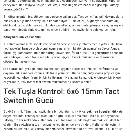
performans oldukça etkileyici. Elektronik aletlerinizde hızlı yanıt sağlayarak kullanıcı
deneyimini üst seviyeye taşıyor. Sonuçta, kimse düğmelere basarken geç tepki almayı
si
atör
Serisi
enç 3W
 603 Kılıf
sevmez, değil mi?
Bir diğer avantajı ise, yüksek hassasiyetle çalışması. Tact switch‘ler, hafif dokunuşlarla
si
satör
erisi
enç 4W
 603 Kılıf - 25 Adet
bile etkili bir şekilde devreyi açıp kapatabiliyor. Bu da onları, bilgisayar donanımları,
elektronik oyuncaklar ve çeşitli kontrol panelleri için ideal hale getiriyor. Yani, bir şeylere
basarken hissettiğiniz o tatmin edici geri bildirim, bu switchlerle oldukça belirgin.
4 Serisi,27 Serisi,93 Serisi
atör
Serisi
enç 5W
 805 Kılıf
Kolay Kurulum ve Esneklik
Kurulum aşaması da son derece basit. Sadece yerleştirip lehimlemeniz yeterli. Bu, hem
tör
 Serisi
ç 10W
 805 Kılıf - 25 Adet
hobi projeleri hem de profesyonel uygulamalar için büyük bir avantaj sağlıyor. Ayrıca,
farklı uygulamalarda kullanılabilirliği sayesinde, farklı türde ürün geliştirirken esneklik
kazandırıyor. Birden fazla alanda işlevselliği, onu birçok mühendis ve tasarımcının
gözdesi haline getiriyor.
erisi
atör
erisi
ç 11W
d
Son olarak, maliyet açısından da oldukça uygun bir seçenek. Yüksek performans ve
dayanıklılık sunarken cebinizi de fazla yormuyor. Bu da onu, bütçe dostu projeler için
isi
satör
ç 13W
vazgeçilmez kılıyor. Yani, iyi bir kalite-arası fiyata, markanızı güçlendirecek bir bileşen
arıyorsanız, 6x6 15mm tact switch mükemmel bir seçim olabilir.
Tek Tuşla Kontrol: 6x6 15mm Tact
isi
atör
ç 14W
Switch'in Gücü
i
satör
ç 15W
Bu 6x6 mm'lik 15mm tact switchlere bir göz atalım. İlk önce,
şekil ve boyutları
dikkate
değer. 6x6 mm, neredeyse tuş çatlakları gibi. Küçük ama etkili. Bu ölçüler sayesinde,
isi
atör
ç 17W
iyot
istediğiniz her mekânda kullanılabilirler. Tanzimat içinde kaybolmamak için ideal bir
çözüm! Bu switchlerin tuş hissiyatı ve tepkimesi de ayrı bir dert. Kullanıcı deneyimini
zenginleştiren bu küçük detay, cihazın genel işlevselliğini artırıyor. Düşünün ki, bir tuşa