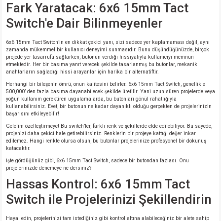
Fark Yaratacak: 6x6 15mm Tact
Switch'e Dair Bilinmeyenler
6x6 15mm Tact Switch’in en dikkat çekici yanı, sizi sadece yer kaplamaması değil, aynı
zamanda mükemmel bir kullanıcı deneyimi sunmasıdır. Bunu düşündüğünüzde, birçok
projede yer tasarrufu sağlarken, butonun verdiği hissiyatıyla kullanıcıyı memnun
etmektedir. Her bir basıma yanıt verecek şekilde tasarlanmış bu butonlar, mekanik
anahtarların sağladığı hissi arayanlar için harika bir alternatiftir.
Herhangi bir bileşenin ömrü, onun kalitesini belirler. 6x6 15mm Tact Switch, genellikle
500,000’ den fazla basıma dayanabilecek şekilde üretilir. Yani uzun süren projelerde veya
yoğun kullanım gerektiren uygulamalarda, bu butonları gönül rahatlığıyla
kullanabilirsiniz. Evet, bir butonun ne kadar dayanıklı olduğu gerçekten de projelerinizin
başarısını etkileyebilir!
Gelelim özelleştirmeye! Bu switch’ler, farklı renk ve şekillerde elde edilebiliyor. Bu sayede,
projenizi daha çekici hale getirebilirsiniz. Renklerin bir projeye kattığı değer inkar
edilemez. Hangi renkte olursa olsun, bu butonlar projelerinize profesyonel bir dokunuş
katacaktır.
İşte gördüğünüz gibi, 6x6 15mm Tact Switch, sadece bir butondan fazlası. Onu
projelerinizde denemeye ne dersiniz?
Hassas Kontrol: 6x6 15mm Tact
Switch ile Projelerinizi Şekillendirin
Hayal edin, projelerinizi tam istediğiniz gibi kontrol altına alabileceğiniz bir alete sahip