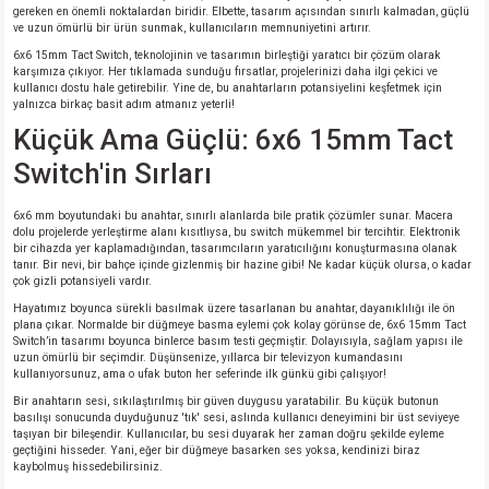
si
ansatör
 Kılıf
gereken en önemli noktalardan biridir. Elbette, tasarım açısından sınırlı kalmadan, güçlü
ve uzun ömürlü bir ürün sunmak, kullanıcıların memnuniyetini artırır.
6x6 15mm Tact Switch, teknolojinin ve tasarımın birleştiği yaratıcı bir çözüm olarak
si
a Tipi Kondansatör
 Kılıf
karşımıza çıkıyor. Her tıklamada sunduğu fırsatlar, projelerinizi daha ilgi çekici ve
kullanıcı dostu hale getirebilir. Yine de, bu anahtarların potansiyelini keşfetmek için
yalnızca birkaç basit adım atmanız yeterli!
risi
Tipi Kondansatör
 Kılıf
Küçük Ama Güçlü: 6x6 15mm Tact
Switch'in Sırları
si
nsatör
 Kılıf
6x6 mm boyutundaki bu anahtar, sınırlı alanlarda bile pratik çözümler sunar. Macera
si
r 1206 Kılıf
Kılıf
dolu projelerde yerleştirme alanı kısıtlıysa, bu switch mükemmel bir tercihtir. Elektronik
bir cihazda yer kaplamadığından, tasarımcıların yaratıcılığını konuşturmasına olanak
tanır. Bir nevi, bir bahçe içinde gizlenmiş bir hazine gibi! Ne kadar küçük olursa, o kadar
si
 402 Kılıf
Kılıf
çok gizli potansiyeli vardır.
Hayatımız boyunca sürekli basılmak üzere tasarlanan bu anahtar, dayanıklılığı ile ön
plana çıkar. Normalde bir düğmeye basma eylemi çok kolay görünse de, 6x6 15mm Tact
isi
 603 Kılıf
Kılıf
Switch’in tasarımı boyunca binlerce basım testi geçmiştir. Dolayısıyla, sağlam yapısı ile
uzun ömürlü bir seçimdir. Düşünsenize, yıllarca bir televizyon kumandasını
kullanıyorsunuz, ama o ufak buton her seferinde ilk günkü gibi çalışıyor!
si
 805 Kılıf
5W
Bir anahtarın sesi, sıkılaştırılmış bir güven duygusu yaratabilir. Bu küçük butonun
basılışı sonucunda duyduğunuz 'tık' sesi, aslında kullanıcı deneyimini bir üst seviyeye
isi
nsatör
W
taşıyan bir bileşendir. Kullanıcılar, bu sesi duyarak her zaman doğru şekilde eyleme
geçtiğini hisseder. Yani, eğer bir düğmeye basarken ses yoksa, kendinizi biraz
kaybolmuş hissedebilirsiniz.
si
atör
W