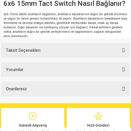
6x6 15mm Tact Switch Nasıl Bağlanır?
6x6 15mm taktik anahtarın bağlantısı, anahtarın bacaklarının doğru bir şekilde dizilmesi
ve uygun bir devre şeması kullanılması ile yapılır. Anahtarın bacaklarını breadboard veya
lehimleme ile devreye entegre ederken, genellikle merkezdeki bacak, ortak uç olarak
kullanılır. Diğer bacaklar ise özelleşmiş çıkışlar için bağlanır. Dikkat edilmesi gereken
nokta, anahtarın doğru bir şekilde yerleştirilmesi ve bağlantıların sağlam olduğundan
emin olunmasıdır.
Taksit Seçenekleri
Yorumlar
Önerileriniz
Bu ürüne ilk yorumu siz yapın!
Bu ürünün fiyat bilgisi, resim, ürün açıklamalarında ve diğer konularda
yetersiz gördüğünüz noktaları öneri formunu kullanarak tarafımıza
Yorum Yaz
iletebilirsiniz.
Görüş ve önerileriniz için teşekkür ederiz.
Güvenli Alışveriş
Hızlı Gönderi