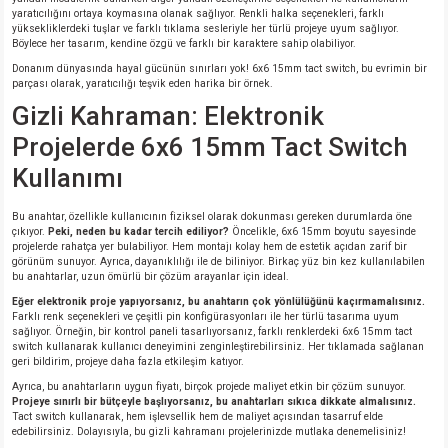
yaratıcılığını ortaya koymasına olanak sağlıyor. Renkli halka seçenekleri, farklı
yüksekliklerdeki tuşlar ve farklı tıklama sesleriyle her türlü projeye uyum sağlıyor.
isi
Böylece her tasarım, kendine özgü ve farklı bir karaktere sahip olabiliyor.
Donanım dünyasında hayal gücünün sınırları yok! 6x6 15mm tact switch, bu evrimin bir
parçası olarak, yaratıcılığı teşvik eden harika bir örnek.
erisi
Gizli Kahraman: Elektronik
Projelerde 6x6 15mm Tact Switch
releri
Kullanımı
P MARKA)
Bu anahtar, özellikle kullanıcının fiziksel olarak dokunması gereken durumlarda öne
çıkıyor.
Peki, neden bu kadar tercih ediliyor?
Öncelikle, 6x6 15mm boyutu sayesinde
projelerde rahatça yer bulabiliyor. Hem montajı kolay hem de estetik açıdan zarif bir
görünüm sunuyor. Ayrıca, dayanıklılığı ile de biliniyor. Birkaç yüz bin kez kullanılabilen
bu anahtarlar, uzun ömürlü bir çözüm arayanlar için ideal.
Eğer elektronik proje yapıyorsanız, bu anahtarın çok yönlülüğünü kaçırmamalısınız.
Farklı renk seçenekleri ve çeşitli pin konfigürasyonları ile her türlü tasarıma uyum
sağlıyor. Örneğin, bir kontrol paneli tasarlıyorsanız, farklı renklerdeki 6x6 15mm tact
switch kullanarak kullanıcı deneyimini zenginleştirebilirsiniz. Her tıklamada sağlanan
geri bildirim, projeye daha fazla etkileşim katıyor.
Ayrıca, bu anahtarların uygun fiyatı, birçok projede maliyet etkin bir çözüm sunuyor.
Projeye sınırlı bir bütçeyle başlıyorsanız, bu anahtarları sıkıca dikkate almalısınız.
Tact switch kullanarak, hem işlevsellik hem de maliyet açısından tasarruf elde
edebilirsiniz. Dolayısıyla, bu gizli kahramanı projelerinizde mutlaka denemelisiniz!