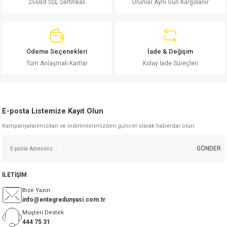
256Bit SSL Sertifikalı
Ürünler Aynı Gün Kargolanır
Ürün resmi kalitesiz, bozuk veya görüntülenemiyor.
Ürün açıklamasında eksik bilgiler bulunuyor.
Ürün bilgilerinde hatalar bulunuyor.
Ürün fiyatı diğer sitelerden daha pahalı.
Ödeme Seçenekleri
İade & Değişim
Bu ürüne benzer farklı alternatifler olmalı.
Tüm Anlaşmalı Kartlar
Kolay İade Süreçleri
E-posta Listemize Kayıt Olun
Kampanyalarımızdan ve indirimlerimizden güncel olarak haberdar olun.
Gönder
GÖNDER
İLETİŞİM
Bize Yazın
info@entegredunyasi.com.tr
Müşteri Destek
444 75 31