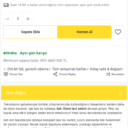
Saat 14:00’ a kadar vereceğiniz tüm siparişler, aynı gün sevk edilir.
md
risi
Klemens 180C
nsatör
erisi
renç %5 2W
Kılıf
risi
Klemens 90C
atör
risi
enç 1/8w
Kılıf
Sepete Ekle
Hemen Al
i
satör
risi
enç %1 1/2W
k kapasitör
si
atör
risi
enç %1 1/4W
Stokta · Aynı gün kargo
Minimum sipariş tutarı: KDV dahil 500 TL
si
tör
risi
renç 1/2W
ad
iyot
✓ 256-bit SSL güvenli ödeme
✓ Tüm anlaşmalı kartlar
✓ Kolay iade & değişim
Yorum Yaz
Ürünü Paylaş
Karşılaştır
si
atör
Serisi
renç 10W
isi
satör
Serisi
enç 1W
r 1206 Kılıf
Ürün Bilgisi
Teknolojinin gelişmesiyle birlikte, cihazlarımızda kullandığımız bileşenlerin kalitesi daha
 Serisi,45 Serisi
atör
Serisi
renç 20W
 1206 Kılıf - 25 Adet
iyot
da önem kazandı. İşte tam bu noktada,
6x6 15mm tact switch
devreye giriyor. Peki, bu
küçük ama etkili bileşeni neden tercih etmelisiniz? Hadi biraz derinlemesine inceleyelim.
risi
tör
isi
enç 2W
 402 Kılıf
6x6 mm boyutlarıyla oldukça kompakt olan bu switch, sınırlı alanlarda bile mükemmel
bir çözüm sunuyor. Ancak küçük boyutuna aldanmayın, sunduğu dayanıklılık ve