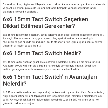
Bu anahtarlıklar, bilgisayar bileşenlerinde, uzaktan kumandalarda, oyun kumandalarında
ve çeşitli elektronik projelerde kullanılmaktadır. Kompakt yapıları sayesinde farklı
alanlarda işlevsellik sağlarlar.
6x6 15mm Tact Switch Seçerken
Dikkat Edilmesi Gerekenler?
6x6 15mm Tact Switch seçerken, boyut, voltaj ve akım değerlerine dikkat etmek önemlidir.
Ayrıca, kullanım amacınıza uygun dayanıklılık, tepki süresi ve montaj şekli gibi
özellikleri de göz önünde bulundurun. Kalite standartlarına uygunluğunu kontrol ederek
güvenilir bir seçim yapabilirsiniz.
6x6 15mm Tact Switch Nedir?
6x6 15mm taktik anahtar, genellikle elektronik devrelerde kullanılan bir buton türüdür.
Anahtarın boyutu 6x6 mm olup, basma hareketiyle devreyi açıp kapatır. Genellikle
endüstriyel uygulamalarda ve otomasyon sistemlerinde tercih edilir.
6x6 15mm Tact Switch'in Avantajları
Nelerdir?
6x6 15mm taktik anahtarları, dayanıklılığı ve kompakt boyutları ile bilinir. Bu anahtarlar,
düşük güç tüketimi ve hızlı tepki özellikleri sayesinde çeşitli elektronik projelerde tercih
edilir. Ayrıca, yüksek kaliteli malzemeleri sayesinde uzun ömürlü kullanım sunar ve
güvenilir performans sağlar.