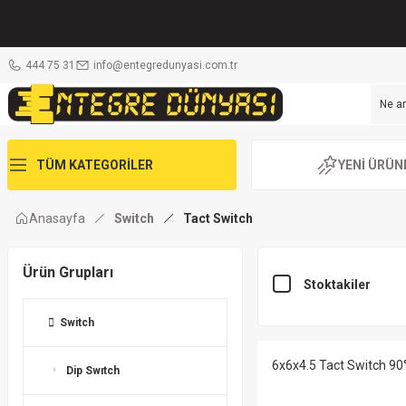
444 75 31
info@entegredunyasi.com.tr
TÜM KATEGORİLER
YENİ ÜRÜN
Anasayfa
Switch
Tact Switch
Ürün Grupları
Stoktakiler
Switch
6x6x4.5 Tact Switch 90
Dip Swıtch