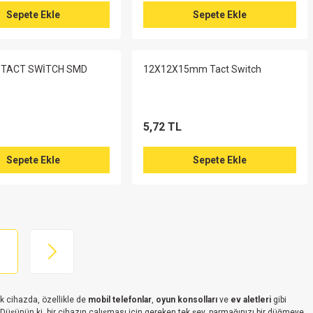
Sepete Ekle
Sepete Ekle
 TACT SWİTCH SMD
12X12X15mm Tact Switch
5,72 TL
Sepete Ekle
Sepete Ekle
ik cihazda, özellikle de
mobil telefonlar
,
oyun konsolları
ve
ev aletleri
gibi
ır. Düşünün ki, bir cihazın çalışması için gereken tek şey, parmağınızı bir düğmeye