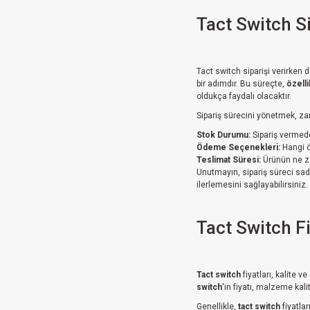
Tact Switch S
Tact switch siparişi verirken
bir adımdır. Bu süreçte,
özelli
oldukça faydalı olacaktır.
Sipariş sürecini yönetmek, za
Stok Durumu:
Sipariş vermede
Ödeme Seçenekleri:
Hangi ö
Teslimat Süresi:
Ürünün ne za
Unutmayın, sipariş süreci sad
ilerlemesini sağlayabilirsiniz.
Tact Switch F
Tact switch
fiyatları, kalite 
switch
'in fiyatı, malzeme kali
Genellikle,
tact switch
fiyatlar