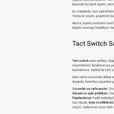
basmak! Bu basit eylem, karmaş
Bu makalede, tact switch'lerin
Yanlış bir seçim, projenizin ba
Ayrıca, sipariş sürecinin nasıl
bilgiler sunmayı hedefliyor. Ha
Tact Switch Sa
Tact switch
satın alırken, doğ
seçimlerinizi daraltmanıza ya
kurmalısınız. Kaliteli bir tac
Satın alma sürecinde dikkat e
Aşağıda, tedarikçi seçerken 
Yorumlar ve referanslar
: Ön
Garanti ve iade politikası
: Ür
Fiyatlandırma
: Farklı tedarikçi
Son olarak,
ürün özelliklerini
seçim, sadece en ucuz olan de