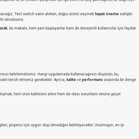
 sunacağız. Tact switch satın alırken, doğru ürünü seçmek
hayati öneme
sahiptir.
tli olmalısınız.
arak
, bu makale, hem yeni başlayanlar hem de deneyimli kullanıcılar için faydalı
larınızı belirlemelisiniz. Hangi uygulamada kullanacağınızı düşünün; bu,
odel tercih etmeniz gerekebilir. Ayrıca,
kalite
ve
performans
arasında bir denge
e çalışmak, hem ürün kalitesini artırır hem de olası sorunların önüne geçer.
pleri, projeniz için uygun olup olmadığını belirleyecektir. Unutmayın, en iyi