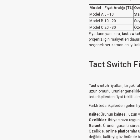
Model
Fiyat Aralığı (TL)
Öze
Model A
5 - 10
Sta
Model B
10 - 20
Suy
Model C
20 - 30
Öze
Fiyatların yanı sıra,
tact switc
projeniz için maliyetleri düşü
seçenek her zaman en iyi kali
Tact Switch Fi
Tact switch
fiyatları, birçok f
uzun ömürlü ürünler genellikl
tedarikçilerden fiyat teklifi a
Farklı tedarikçilerden gelen fi
Kalite:
Ürünün kalitesi, uzun 
Özellikler:
İhtiyacınıza uygun ö
Garanti:
Ürünün garanti süresi, 
Özellikle,
online platformlar
ü
değildir; kaliteyi göz önünde 