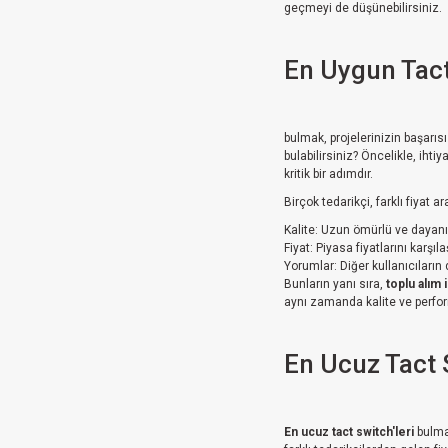
geçmeyi de düşünebilirsiniz.
En Uygun Tac
bulmak, projelerinizin başarı
bulabilirsiniz? Öncelikle, ihti
kritik bir adımdır.
Birçok tedarikçi, farklı fiyat 
Kalite: Uzun ömürlü ve dayanıkl
Fiyat: Piyasa fiyatlarını karşı
Yorumlar: Diğer kullanıcıları
Bunların yanı sıra,
toplu alım 
aynı zamanda kalite ve performa
En Ucuz Tact 
En ucuz tact switch'leri
bulmak