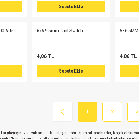
Sepete Ekle
00 Adet
6x6 9.5mm Tact Switch
6X6 5MM
4,86 TL
4,86 TL
Sepete Ekle
1
2
3
 karşılaştığımız küçük ama etkili bileşenlerdir. Bu minik anahtarlar, birçok elektron
switch'lerin en önemli özelliklerinden biri, kullanıcı etkileşimini kolaylaştırmasıd