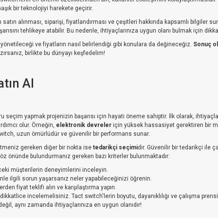
ık bir teknolojiyi harekete geçirir.
 satın alınması, siparişi, fiyatlandırması ve çeşitleri hakkında kapsamlı bilgiler
şarısını tehlikeye atabilir. Bu nedenle, ihtiyaçlarınıza uygun olanı bulmak için dikka
 yönetileceği ve fiyatların nasıl belirlendiği gibi konulara da değineceğiz.
Sonuç ol
zırsanız, birlikte bu dünyayı keşfedelim!
tın Al
ru seçim yapmak projenizin başarısı için hayati öneme sahiptir. İlk olarak, ihtiyaç
rdımcı olur. Örneğin,
elektronik devreler
için yüksek hassasiyet gerektiren bir m
t switch, uzun ömürlüdür ve güvenilir bir performans sunar.
tmeniz gereken diğer bir nokta ise
tedarikçi seçimi
dir. Güvenilir bir tedarikçi il
göz önünde bulundurmanız gereken bazı kriterler bulunmaktadır:
ceki müşterilerin deneyimlerini inceleyin.
ünle ilgili sorun yaşarsanız neler yapabileceğinizi öğrenin.
lerden fiyat teklifi alın ve karşılaştırma yapın.
dikkatlice incelemelisiniz. Tact switch'lerin boyutu, dayanıklılığı ve çalışma prensi
ğil, aynı zamanda ihtiyaçlarınıza en uygun olanıdır!