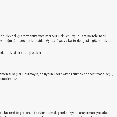
işlevselliği artırmanıza yardımcı olur. Peki, en uygun Tact switch'i nasıl
lmek, doğru türü seçmenizi sağlar. Ayrıca,
fiyat ve kalite
dengesini gözetmek de
urmak iyi bir strateji olabilir:
tmenizi sağlar. Unutmayın, en uygun Tact switch'i bulmak sadece fiyatla değil,
ırabilirsiniz.
nda
kaliteyi
de göz önünde bulundurmak gerekir. Piyasa araştırması yaparken,