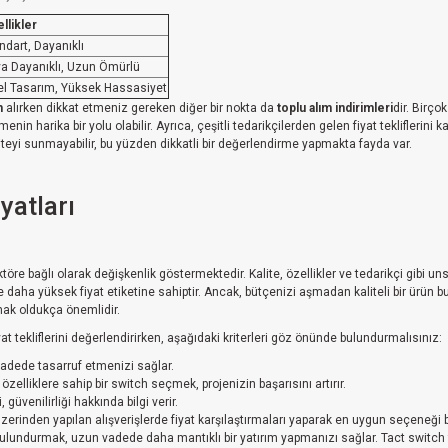
llikler
ndart, Dayanıklı
a Dayanıklı, Uzun Ömürlü
l Tasarım, Yüksek Hassasiyet
h
alırken dikkat etmeniz gereken diğer bir nokta da
toplu alım indirimleri
dir. Birço
rmenin harika bir yolu olabilir. Ayrıca, çeşitli tedarikçilerden gelen fiyat teklifl
teyi sunmayabilir, bu yüzden dikkatli bir değerlendirme yapmakta fayda var.
yatları
aktöre bağlı olarak değişkenlik göstermektedir. Kalite, özellikler ve tedarikçi gibi u
e daha yüksek fiyat etiketine sahiptir. Ancak, bütçenizi aşmadan kaliteli bir ürü
lmak oldukça önemlidir.
yat tekliflerini değerlendirirken, aşağıdaki kriterleri göz önünde bulundurmalısınız:
vadede tasarruf etmenizi sağlar.
zelliklere sahip bir switch seçmek, projenizin başarısını artırır.
güvenilirliği hakkında bilgi verir.
zerinden yapılan alışverişlerde fiyat karşılaştırmaları yaparak en uygun seçen
bulundurmak, uzun vadede daha mantıklı bir yatırım yapmanızı sağlar. Tact switch fiy