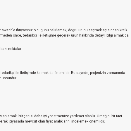
t switch'e ihtiyacınız olduğunu belirlemek, doğru ürünü seçmek açısından kritik
rmeden önce, tedarikçi ile iletişime geçerek ürün hakkında detaylı bilgi almak da
bazı noktalar:
 tedarikçi ile iletişimde kalmak da önemlidir. Bu sayede, projenizin zamanında
ir unsurdur.
ayı anlamak, bütçenizi daha iyi yönetmenize yardımcı olabilir. Örneğin, bir
tact
 yaparak, piyasada mevcut olan fiyat aralıklarını incelemek önemlidir.