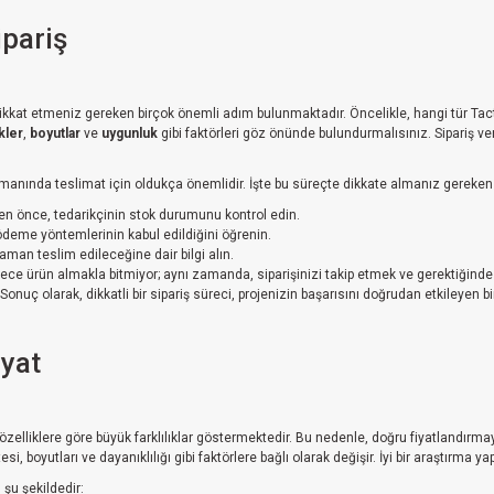
ipariş
 dikkat etmeniz gereken birçok önemli adım bulunmaktadır. Öncelikle, hangi tür Tac
kler
,
boyutlar
ve
uygunluk
gibi faktörleri göz önünde bulundurmalısınız. Sipariş ve
manında teslimat için oldukça önemlidir. İşte bu süreçte dikkate almanız gereken 
n önce, tedarikçinin stok durumunu kontrol edin.
deme yöntemlerinin kabul edildiğini öğrenin.
man teslim edileceğine dair bilgi alın.
ece ürün almakla bitmiyor; aynı zamanda, siparişinizi takip etmek ve gerektiğinde
 Sonuç olarak, dikkatli bir sipariş süreci, projenizin başarısını doğrudan etkileyen b
iyat
ve özelliklere göre büyük farklılıklar göstermektedir. Bu nedenle, doğru fiyatlandırm
tesi, boyutları ve dayanıklılığı gibi faktörlere bağlı olarak değişir. İyi bir araştırma
ı şu şekildedir: