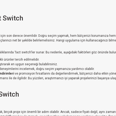
t Switch
sı için son derece önemlidir. Doğru seçim yapmak, hem bütçenizi korumanıza hem de 
yaçlarınızı net bir şekilde belirlemelisiniz. Hangi uygulama için kullanacağınızı bi
aralıklarında Tact switch'ler sunar. Bu nedenle, aşağıdaki faktörleri göz önünde bulund
ı ürünler tercih edilmelidir.
laştırarak en uygun seçeneği bulabilirsiniz.
n deneyimlerini incelemek, doğru seçim yapmanıza yardımcı olabilir.
indirimleri
ve promosyon fırsatlarını da değerlendirmek, bütçenizi daha etkin yöne
ns ile de ilgilidir. Bu yüzden, araştırmanızı iyi yaparak projelerinizi başarıya ulaşt
Switch
, birçok proje için önemli bir adım olabilir. Ancak, sadece fiyatı değil, aynı zama