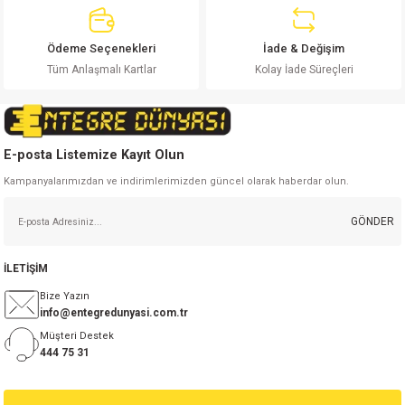
si
ansatör
 Kılıf
Ödeme Seçenekleri
İade & Değişim
si
a Tipi Kondansatör
 Kılıf
Tüm Anlaşmalı Kartlar
Kolay İade Süreçleri
Gönder
risi
Tipi Kondansatör
 Kılıf
si
nsatör
 Kılıf
E-posta Listemize Kayıt Olun
Kampanyalarımızdan ve indirimlerimizden güncel olarak haberdar olun.
si
r 1206 Kılıf
Kılıf
GÖNDER
si
 402 Kılıf
Kılıf
İLETİŞİM
isi
 603 Kılıf
Kılıf
Bize Yazın
info@entegredunyasi.com.tr
si
 805 Kılıf
5W
Müşteri Destek
444 75 31
isi
nsatör
W
si
atör
W