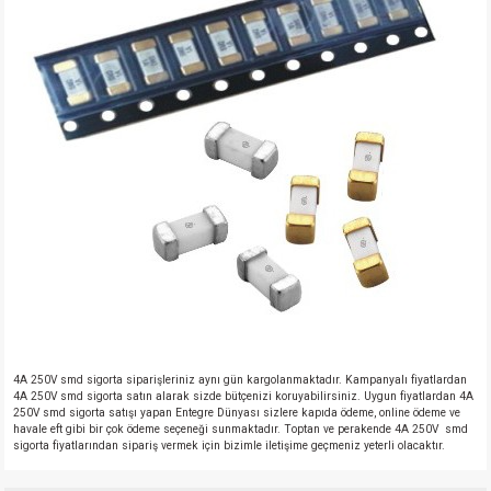
si
atör
Serisi
enç 3W
 603 Kılıf
si
satör
erisi
enç 4W
 603 Kılıf - 25 Adet
4 Serisi,27 Serisi,93 Serisi
atör
Serisi
enç 5W
 805 Kılıf
tör
 Serisi
ç 10W
 805 Kılıf - 25 Adet
erisi
atör
erisi
ç 11W
d
isi
satör
ç 13W
isi
atör
ç 14W
4A 250V smd sigorta siparişleriniz aynı gün kargolanmaktadır. Kampanyalı fiyatlardan
4A 250V smd sigorta satın alarak sizde bütçenizi koruyabilirsiniz. Uygun fiyatlardan 4A
i
satör
ç 15W
250V smd sigorta satışı yapan Entegre Dünyası sizlere kapıda ödeme, online ödeme ve
havale eft gibi bir çok ödeme seçeneği sunmaktadır. Toptan ve perakende 4A 250V smd
sigorta fiyatlarından sipariş vermek için bizimle iletişime geçmeniz yeterli olacaktır.
isi
atör
ç 17W
iyot