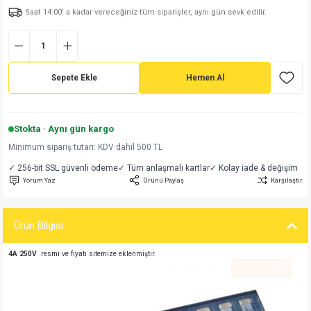
Saat 14:00’ a kadar vereceğiniz tüm siparişler, aynı gün sevk edilir.
md
risi
Klemens 180C
nsatör
erisi
renç %5 2W
Kılıf
risi
Klemens 90C
atör
risi
enç 1/8w
Kılıf
Sepete Ekle
Hemen Al
i
satör
risi
enç %1 1/2W
k kapasitör
si
atör
risi
enç %1 1/4W
Stokta · Aynı gün kargo
Minimum sipariş tutarı: KDV dahil 500 TL
si
tör
risi
renç 1/2W
ad
iyot
✓ 256-bit SSL güvenli ödeme
✓ Tüm anlaşmalı kartlar
✓ Kolay iade & değişim
Yorum Yaz
Ürünü Paylaş
Karşılaştır
si
atör
Serisi
renç 10W
isi
satör
Serisi
enç 1W
r 1206 Kılıf
Ürün Bilgisi
4A 250V
resmi ve fiyatı sitemize eklenmiştir.
 Serisi,45 Serisi
atör
Serisi
renç 20W
 1206 Kılıf - 25 Adet
iyot
risi
tör
isi
enç 2W
 402 Kılıf