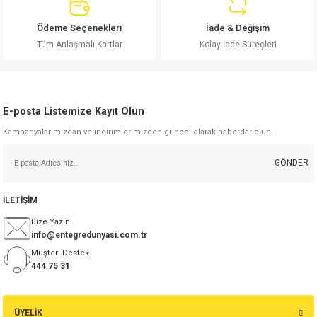
si
ansatör
 Kılıf
Ödeme Seçenekleri
İade & Değişim
si
a Tipi Kondansatör
 Kılıf
Tüm Anlaşmalı Kartlar
Kolay İade Süreçleri
risi
Tipi Kondansatör
 Kılıf
si
nsatör
 Kılıf
E-posta Listemize Kayıt Olun
Kampanyalarımızdan ve indirimlerimizden güncel olarak haberdar olun.
si
r 1206 Kılıf
Kılıf
GÖNDER
si
 402 Kılıf
Kılıf
İLETİŞİM
isi
 603 Kılıf
Kılıf
Bize Yazın
info@entegredunyasi.com.tr
si
 805 Kılıf
5W
Müşteri Destek
444 75 31
isi
nsatör
W
ÜYELİK
si
atör
W