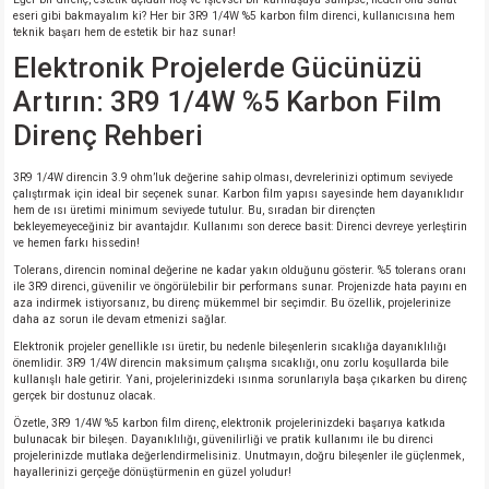
si
ansatör
 Kılıf
eseri gibi bakmayalım ki? Her bir 3R9 1/4W %5 karbon film direnci, kullanıcısına hem
teknik başarı hem de estetik bir haz sunar!
Elektronik Projelerde Gücünüzü
si
a Tipi Kondansatör
 Kılıf
Artırın: 3R9 1/4W %5 Karbon Film
risi
Tipi Kondansatör
 Kılıf
Direnç Rehberi
si
nsatör
 Kılıf
3R9 1/4W direncin 3.9 ohm’luk değerine sahip olması, devrelerinizi optimum seviyede
çalıştırmak için ideal bir seçenek sunar. Karbon film yapısı sayesinde hem dayanıklıdır
hem de ısı üretimi minimum seviyede tutulur. Bu, sıradan bir dirençten
si
r 1206 Kılıf
Kılıf
bekleyemeyeceğiniz bir avantajdır. Kullanımı son derece basit: Direnci devreye yerleştirin
ve hemen farkı hissedin!
Tolerans, direncin nominal değerine ne kadar yakın olduğunu gösterir. %5 tolerans oranı
si
 402 Kılıf
Kılıf
ile 3R9 direnci, güvenilir ve öngörülebilir bir performans sunar. Projenizde hata payını en
aza indirmek istiyorsanız, bu direnç mükemmel bir seçimdir. Bu özellik, projelerinize
daha az sorun ile devam etmenizi sağlar.
isi
 603 Kılıf
Kılıf
Elektronik projeler genellikle ısı üretir, bu nedenle bileşenlerin sıcaklığa dayanıklılığı
önemlidir. 3R9 1/4W direncin maksimum çalışma sıcaklığı, onu zorlu koşullarda bile
kullanışlı hale getirir. Yani, projelerinizdeki ısınma sorunlarıyla başa çıkarken bu direnç
si
 805 Kılıf
5W
gerçek bir dostunuz olacak.
Özetle, 3R9 1/4W %5 karbon film direnç, elektronik projelerinizdeki başarıya katkıda
isi
nsatör
W
bulunacak bir bileşen. Dayanıklılığı, güvenilirliği ve pratik kullanımı ile bu direnci
projelerinizde mutlaka değerlendirmelisiniz. Unutmayın, doğru bileşenler ile güçlenmek,
hayallerinizi gerçeğe dönüştürmenin en güzel yoludur!
si
atör
W