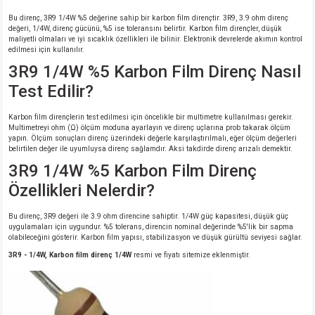
Bu direnç, 3R9 1/4W %5 değerine sahip bir karbon film dirençtir. 3R9, 3.9 ohm direnç
değeri, 1/4W, direnç gücünü, %5 ise toleransını belirtir. Karbon film dirençler, düşük
maliyetli olmaları ve iyi sıcaklık özellikleri ile bilinir. Elektronik devrelerde akımın kontrol
edilmesi için kullanılır.
3R9 1/4W %5 Karbon Film Direnç Nasıl
Test Edilir?
Karbon film dirençlerin test edilmesi için öncelikle bir multimetre kullanılması gerekir.
Multimetreyi ohm (Ω) ölçüm moduna ayarlayın ve direnç uçlarına prob takarak ölçüm
yapın. Ölçüm sonuçları direnç üzerindeki değerle karşılaştırılmalı, eğer ölçüm değerleri
belirtilen değer ile uyumluysa direnç sağlamdır. Aksi takdirde direnç arızalı demektir.
3R9 1/4W %5 Karbon Film Direnç
Özellikleri Nelerdir?
Bu direnç, 3R9 değeri ile 3.9 ohm direncine sahiptir. 1/4W güç kapasitesi, düşük güç
uygulamaları için uygundur. %5 tolerans, direncin nominal değerinde %5'lik bir sapma
olabileceğini gösterir. Karbon film yapısı, stabilizasyon ve düşük gürültü seviyesi sağlar.
3R9 - 1/4W, Karbon film direnç 1/4W
resmi ve fiyatı sitemize eklenmiştir.