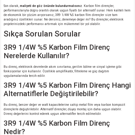
Son olarak,
maliyeti de göz önünde bulundurmalısınız
. Karbon film dirençler,
performanslarıyla doğru orantılı olarak uygun fiyatlı bir alternatif sunar. Hem kaliteli hem
de ekonomik bir çözüm arıyorsanız, 3R9 1/4W %5 karbon film dirençler size tam
aradığınız özellikleri sunar. Ne dersiniz, denemeye değer mi? Bu dirençler, elektronik
projelerinizdeki performansı artırmak için mükemmel bir yol olabilir.
Sıkça Sorulan Sorular
3R9 1/4W %5 Karbon Film Direnç
Nerelerde Kullanılır?
Bu direnç, elektronik devrelerde akım sınırlama, gerilim bölme ve sinyal işleme gibi
fonksiyonlar için kullanılır. Özellikle amplifikatör, filtreleme ve güç dağıtım
uygulamalarında tercih edilir.
3R9 1/4W %5 Karbon Film Direnç Hangi
Alternatiflerle Değiştirilebilir?
Bu direnç, benzer değer ve watt kapasitelerine sahip metal film veya karbon kompozit
dirençlerle değiştirilebilir. Alternatif dirençler, düşey montaj için daha uygun olabilir.
Direnç değerlerini kontrol ederek uygun alternatifler tercih edilmelidir.
3R9 1/4W %5 Karbon Film Direnç
Nedir?