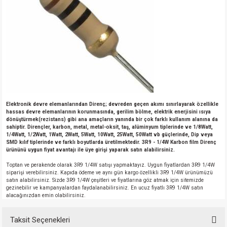
Elektronik devre elemanlarından Direnç; devreden geçen akımı sınırlayarak özellikle
hassas devre elemanlarının korunmasında, gerilim bölme, elektrik enerjisini ısıya
dönüştürmek(rezistans) gibi ana amaçların yanında bir çok farklı kullanım alanına da
sahiptir. Dirençler, karbon, metal, metal-oksit, taş, alüminyum tiplerinde ve 1/8Watt,
1/4Watt, 1/2Watt, 1Watt, 2Watt, 5Watt, 10Watt, 25Watt, 50Watt vb güçlerinde, Dip veya
SMD kılıf tiplerinde ve farklı boyutlarda üretilmektedir. 3R9 - 1/4W Karbon film Direnç
ürününü uygun fiyat avantajı ile üye girişi yaparak satın alabilirsiniz.
Toptan ve perakende olarak 3R9 1/4W satışı yapmaktayız. Uygun fiyatlardan 3R9 1/4W
siparişi verebilirsiniz. Kapıda ödeme ve aynı gün kargo özellikli 3R9 1/4W ürünümüzü
satın alabilirsiniz. Sizde 3R9 1/4W çeşitleri ve fiyatlarına göz atmak için sitemizde
gezinebilir ve kampanyalardan faydalanabilirsiniz. En ucuz fiyatlı 3R9 1/4W satın
alacağınızdan emin olabilirsiniz.
Taksit Seçenekleri