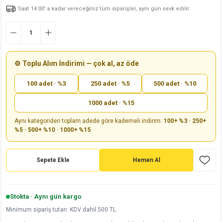
Saat 14:00’ a kadar vereceğiniz tüm siparişler, aynı gün sevk edilir.
md
risi
Klemens 180C
nsatör
erisi
renç %5 2W
Kılıf
risi
Klemens 90C
atör
risi
enç 1/8w
Kılıf
i
satör
risi
enç %1 1/2W
k kapasitör
⚙️ Toplu Alım İndirimi — çok al, az öde
100 adet · %3
250 adet · %5
500 adet · %10
si
atör
risi
enç %1 1/4W
1000 adet · %15
si
tör
risi
renç 1/2W
ad
iyot
Aynı kategoriden toplam adede göre kademeli indirim:
100+ %3 · 250+
%5 · 500+ %10 · 1000+ %15
si
atör
Serisi
renç 10W
isi
satör
Serisi
enç 1W
r 1206 Kılıf
Sepete Ekle
Hemen Al
 Serisi,45 Serisi
atör
Serisi
renç 20W
 1206 Kılıf - 25 Adet
iyot
Stokta · Aynı gün kargo
risi
tör
isi
enç 2W
 402 Kılıf
Minimum sipariş tutarı: KDV dahil 500 TL