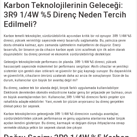
Karbon Teknolojilerinin Geleceği:
3R9 1/4W %5 Direnç Neden Tercih
isi
Edilmeli?
si
Karbon temelli teknolojiler, sürdürülebilirlik açısından kritik bir rol oynuyor. 3R9 1/4W %5
direnci, yüksek verimliliği sayesinde enerji tasarrufu sağlamakta. Bu, yalnızca çevre
isi
dostu olmakla kalmaz, aynı zamanda işletmelerin maliyetlerini de düşürür. Enerji
tasarrufu, bir binanın ya da cihazın karbon ayak izini azaltmak için ilk adım olarak
düşünülebilir. bu direnç çevresel ve ekonomik sürdürülebilirliği destekliyor.
isi
Geleceğin teknolojilerinde performans ön planda. 3R9 1/4W %5 direnci, yüksek
hassasiyeti sayesinde mükemmel bir performans sergiliyor. Akıllı cihazlar ve yenilikçi
sistemler için gerekli olan istikrarlı ve güvenilir bir güç kaynağı sunuyor. Bu dayanıklılık
risi
ve güvenilirlik, cihazların ömrünü uzatarak daha az arıza ile sonuçlanıyor. Sizce de bu
durum, kullanıcılar için büyük bir avantaj değil mi?
Bu direnç, sadece tek bir alanda değil, birçok farklı uygulamada kullanılabiliyor.
risi
Elektronik devrelerden otomotiv endüstrisine kadar geniş bir yelpazede yer bulması, onun
en büyük avantajlarından biri. Kullanıcılar, 3R9 1/4W %5 direncini farklı projeler için
rahatlıkla adapte edebilirler. Yani, esnek bir çözüm arıyorsanız bu direnç gerçekten
si
dikkat çekici bir seçenek.
Karbon teknolojilerinin geleceğinde 3R9 1/4W %5 direncinin sunduğu avantajlar,
sürdürülebilirlikten yüksek performansa ve geniş uygulama alanlarına kadar birçok
si
açıdan kendini gösteriyor. Bu direnç, karmaşık ve değişen dünya ihtiyaçlarına cevap
vermekte oldukça yetkin bir seçenek olarak öne çıkıyor.
risi