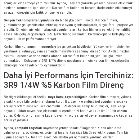
sonuçları elde etmeye yardımcı olur. Ayrıca, uzay araçlarında yer alan hassas elektronik
aletlerin korunması için idealdir. Karbon film kullanımı burada, darbelerden etkilenmeyi
en aza indireceği için kritik bir öneme sahiptir.
Gelişen Teknolojilerle Uyumluluk
da bir başka önemli nokta. Karbon filmleri,
günümüzde gelişmekte olan teknolojilerle uyum içinde çalışarak, birçok farklı projede yer
alabilir. Örneğin, giyilebilir teknoloji uygulamaları, karbon filmlerin esnekliği ve hafifliği
sayesinde gelişim gösteriyor. 3R9 1/4W direnç sistemleri, bu teknolojilerle birleştiğinde
dayanıklılık ve performansı artırıyor.
Karbon film kullanımının
sonuçları
ise gerçekten büyüleyici. Yüksek verimli sistemler
yaratmakla kalmayıp, aynı zamanda maliyetleri azaltmayı da sağlıyor. Akıllı cihazlar,
elektrikli araçlar ve daha birçok alanda karbon film kullanımı, yenilikçi çözümler
sunmaktadır. Dolayısıyla, 3R9 1/4W direnç uygulamaları için karbon filmler, geleceğin
teknolojisinde hayati bir rol oynamaktadır.
Daha İyi Performans İçin Tercihiniz:
3R9 1/4W %5 Karbon Film Direnç
Bir diğer dikkat çekici özellik,
ısıya karşı dayanıklılığıdır
. Karbon film dirençler, yüksek
sıcaklıklarda bile performanslarını korur. Bu, özellikle endüstriyel uygulamalarda ve
zorlayıcı ortamlarda oldukça önemlidir. 3R9 değerine sahip bu dirençler, ısıya karşı
dayanıklılıkları sayesinde, elektronik bileşenlerinizi korur ve uzun ömürlü bir çözüm
sunar. Öyle ki, bir direnç ne kadar dayanıklı olursa, genel devre tasarımında o kadar az
sorun yaşarsınız.
Ayrıca,
kompakt boyutları
sayesinde yerden tasarruf sağlarlar. Kısıtlı alanlarda
çalışıyorsanız, bu dirençler, projenizi tasarlarken size büyük esneklik sunar. Tam bir
uyum sağlayarak, tasarım sürecinde ekstra yer açmanıza yardımcı olurlar.