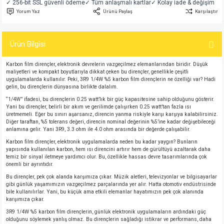
✓ 256-bit SSL güvenli ödeme
✓ Tüm anlaşmalı kartlar
✓ Kolay iade & değişim
si
atör
Serisi
enç 3W
 603 Kılıf
Yorum Yaz
Ürünü Paylaş
Karşılaştır
si
satör
erisi
enç 4W
 603 Kılıf - 25 Adet
Ürün Bilgisi
4 Serisi,27 Serisi,93 Serisi
atör
Serisi
enç 5W
 805 Kılıf
Karbon film dirençler, elektronik devrelerin vazgeçilmez elemanlarından biridir. Düşük
maliyetleri ve kompakt boyutlarıyla dikkat çeken bu dirençler, genellikle çeşitli
uygulamalarda kullanılır. Peki, 3R9 1/4W %5 karbon film dirençlerin ne özelliği var? Hadi
tör
 Serisi
ç 10W
 805 Kılıf - 25 Adet
gelin, bu dirençlerin dünyasına birlikte dalalım.
“1/4W” ifadesi, bu dirençlerin 0.25 watt’lık bir güç kapasitesine sahip olduğunu gösterir.
Yani bu dirençler, belirli bir akım ve gerilimde çalışırken 0.25 watt’tan fazla ısı
erisi
atör
erisi
ç 11W
d
üretmemeli. Eğer bu sınırı aşarsanız, direncin yanma riskiyle karşı karşıya kalabilirsiniz.
Diğer taraftan, %5 tolerans değeri, direncin nominal değerinin %5’ine kadar değişebileceği
anlamına gelir. Yani 3R9, 3.3 ohm ile 4.0 ohm arasında bir değerde çalışabilir.
isi
satör
ç 13W
Karbon film dirençler, elektronik uygulamalarda neden bu kadar yaygın? Bunların
yapısında kullanılan karbon, hem ısı direncini artırır hem de gürültüyü azaltarak daha
isi
atör
ç 14W
temiz bir sinyal iletmeye yardımcı olur. Bu, özellikle hassas devre tasarımlarında çok
önemli bir ayrıntıdır.
Bu dirençler, pek çok alanda karşımıza çıkar. Müzik aletleri, televizyonlar ve bilgisayarlar
i
satör
ç 15W
gibi günlük yaşamımızın vazgeçilmez parçalarında yer alır. Hatta otomotiv endüstrisinde
bile kullanılırlar. Yani, bu küçük ama etkili elemanlar hayatımızın pek çok alanında
karşımıza çıkar.
isi
atör
ç 17W
iyot
3R9 1/4W %5 karbon film dirençlerin, günlük elektronik uygulamaların ardındaki güç
olduğunu söylemek yanlış olmaz. Bu dirençlerin sağladığı istikrar ve performans, daha