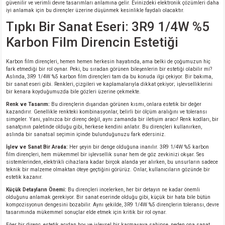
güvenilir ve verimli devre tasarımları anlamına gelir. Evinizdeki elektronik çözümleri daha
si
nsatörler
ç 25W
od
iyi anlamak için bu dirençler üzerine düşünmek kesinlikle faydalı olacaktır.
Tıpkı Bir Sanat Eseri: 3R9 1/4W %5
ndansatör
ç 3W
ç
Karbon Film Direncin Estetiği
ver
d Kondansatörler
ç 4W
Karbon film dirençleri, hemen hemen herkesin hayatında, ama belki de çoğumuzun hiç
fark etmediği bir rol oynar. Peki, bu sıradan görünen bileşenlerin bir estetiği olabilir mi?
Aslında, 3R9 1/4W %5 karbon film dirençleri tam da bu konuda ilgi çekiyor. Bir bakıma,
si
ansatör
ç 6W
bir sanat eseri gibi. Renkleri, çizgileri ve kaplamalarıyla dikkat çekiyor; işlevselliklerini
bir kenara koyduğumuzda bile gözleri üzerine çekmekte.
Renk ve Tasarım:
Bu dirençlerin dışarıdan görünen kısmı, onlara estetik bir değer
si
Kondansatör
ç 7W
d
kazandırır. Genellikle renkteki kombinasyonlar, belirli bir ölçüm aralığını ve toleransı
simgeler. Yani, yalnızca bir direnç değil, aynı zamanda bir iletişim aracı! Renk kodları, bir
sanatçının paletinde olduğu gibi, herkese kendini anlatır. Bu dirençleri kullanırken,
isi
ansatör
ç 8W
aslında bir sanatsal seçimin içinde bulunduğunuzu fark edersiniz.
İşlev ve Sanat Bir Arada:
Her şeyin bir denge olduğuna inanılır. 3R9 1/4W %5 karbon
si
ster AXİAL Kondansatör
ç 9W
film dirençleri, hem mükemmel bir işlevsellik sunar hem de göz zevkinizi okşar. Ses
sistemlerinden, elektrikli cihazlara kadar birçok alanda yer alırken, bu unsurların sadece
teknik bir malzeme olmaktan öteye geçtiğini görürüz. Onlar, kullanıcıların gözünde bir
estetik kazanır.
risi
ndansatörler
Küçük Detayların Önemi:
Bu dirençleri incelerken, her bir detayın ne kadar önemli
olduğunu anlamak gerekiyor. Bir sanat eserinde olduğu gibi, küçük bir hata bile bütün
isi
atör
kompozisyonun dengesini bozabilir. Aynı şekilde, 3R9 1/4W %5 dirençlerin toleransı, devre
tasarımında mükemmel sonuçlar elde etmek için kritik bir rol oynar.
Eğer bir direnç, estetik açıdan hoş ve işlevsel bir karmaşaya sahipse, neden ona sanat