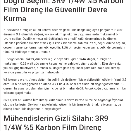
Doğru Seçim: 3R9 1/4W %5 Karbon
Film Direnç ile Güvenilir Devre
isi
Kurma
erisi
Bir devrede dirençler, akımı kontrol eden ve genellikle denge sağlayan parçalardır.
3R9
direncin 3.9 ohm'luk değeri
, yüksek akım gerektiren uygulamalarda mükemmel bir
uyum sağlar. Özellikle motor sürücülerinde ve amplifikatör devrelerinde bu direnç,
releri
istenilen performansı elde etmek için kritik bir öneme sahiptir. Yani, doğru direnç seçimi,
devrenin genel performansını etkileyebilir; kötü bir seçim yaparsanız, belki de projenizin
tümünü tehlikeye atmış olursunuz.
P MARKA)
Bir diğer önemli faktör, dirençlerin güç dayanıklılığıdır.
1/4W değer
, dirençlerin
maksimum 0.25 watt güç emme kapasitesine sahip olduğunu gösterir. Eğer devreniz
yüksek güç tüketiyorsa, direncin bu değere göre seçilmesi şart! Aksi takdirde, direnç
kolayca yanabilir ve projenizi mahvedebilir.
%5 tolerans oranı, direnç değerinin belirli bir değişkenlikte olabileceğini gösterir. Yani, 3.9
ohm'luk bir direnç gerçek anlamda 3.71 ile 4.09 ohm arasında bir değer gösterebilir. Bu
durum, hassas uygulamalar için hiç de iyi bir haber değil. Ancak çoğu uygulama için bu
tolerans gayet makul.
3R9 1/4W %5 karbon film direnç kullanımının devre kurma sürecine sağladığı faydalar
oldukça belirgin. Elektronik projelerinizi güvenilir bir temele oturtmak istiyorsanız, bu
direnç kesinlikle değerlendirilmeye değer!
Mühendislerin Gizli Silahı: 3R9
1/4W %5 Karbon Film Direnç