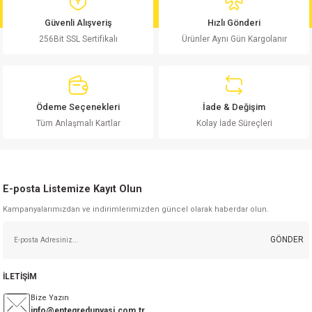
md
risi
Klemens 180C
nsatör
erisi
renç %5 2W
Kılıf
Güvenli Alışveriş
Hızlı Gönderi
256Bit SSL Sertifikalı
Ürünler Aynı Gün Kargolanır
risi
Klemens 90C
atör
risi
enç 1/8w
Kılıf
i
satör
risi
enç %1 1/2W
k kapasitör
Ödeme Seçenekleri
İade & Değişim
si
atör
risi
enç %1 1/4W
Tüm Anlaşmalı Kartlar
Kolay İade Süreçleri
si
tör
risi
renç 1/2W
ad
iyot
E-posta Listemize Kayıt Olun
si
atör
Serisi
renç 10W
Kampanyalarımızdan ve indirimlerimizden güncel olarak haberdar olun.
isi
satör
Serisi
enç 1W
r 1206 Kılıf
GÖNDER
 Serisi,45 Serisi
atör
Serisi
renç 20W
 1206 Kılıf - 25 Adet
iyot
İLETİŞİM
risi
tör
isi
enç 2W
 402 Kılıf
Bize Yazın
info@entegredunyasi.com.tr