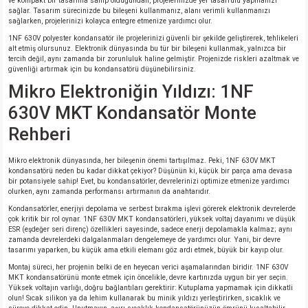
ve kompakt bir tasarıma sahip olduğundan, projelerinizde yer tasarrufu yapmanızı
sağlar. Tasarım sürecinizde bu bileşeni kullanmanız, alanı verimli kullanmanızı
sağlarken, projelerinizi kolayca entegre etmenize yardımcı olur.
isi
1NF 630V polyester kondansatör ile projelerinizi güvenli bir şekilde geliştirerek, tehlikeleri
alt etmiş olursunuz. Elektronik dünyasında bu tür bir bileşeni kullanmak, yalnızca bir
tercih değil, aynı zamanda bir zorunluluk haline gelmiştir. Projenizde riskleri azaltmak ve
erisi
güvenliği artırmak için bu kondansatörü düşünebilirsiniz.
Mikro Elektroniğin Yıldızı: 1NF
releri
630V MKT Kondansatör Monte
Rehberi
P MARKA)
Mikro elektronik dünyasında, her bileşenin önemi tartışılmaz. Peki, 1NF 630V MKT
kondansatörü neden bu kadar dikkat çekiyor? Düşünün ki, küçük bir parça ama devasa
bir potansiyele sahip! Evet, bu kondansatörler, devrelerinizi optimize etmenize yardımcı
olurken, aynı zamanda performansı artırmanın da anahtarıdır.
Kondansatörler, enerjiyi depolama ve serbest bırakma işlevi görerek elektronik devrelerde
çok kritik bir rol oynar. 1NF 630V MKT kondansatörleri, yüksek voltaj dayanımı ve düşük
ESR (eşdeğer seri direnç) özellikleri sayesinde, sadece enerji depolamakla kalmaz; aynı
zamanda devrelerdeki dalgalanmaları dengelemeye de yardımcı olur. Yani, bir devre
tasarımı yaparken, bu küçük ama etkili elemanı göz ardı etmek, büyük bir kayıp olur.
Montaj süreci, her projenin belki de en heyecan verici aşamalarından biridir. 1NF 630V
MKT kondansatörünü monte etmek için öncelikle, devre kartınızda uygun bir yer seçin.
Yüksek voltajın varlığı, doğru bağlantıları gerektirir: Kutuplama yapmamak için dikkatli
olun! Sıcak silikon ya da lehim kullanarak bu minik yıldızı yerleştirirken, sıcaklık ve