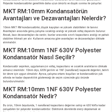
Polyester kondansatörler genellikle daha uzun ömürlü ve düşük ısınma ile çalışırlar.
MKT RM:10mm Kondansatörün
Avantajları ve Dezavantajları Nelerdir?
10mm MKT RM kondansatörler, düşük kayıpları ve yüksek stabiliteleri ile tanınır.
Avantajları arasında geniş çalışma sıcaklığı aralığı ve yüksek voltaj dayanımı bulunur.
Ancak, bazı dezavantajları da vardır; bunlar arasında sınırlı kapasitans aralığı ve pahalı
olabilme ihtimali yer alır. Kullanım amacına göre avantajları ve dezavantajları dikkate
alınmalıdır.
MKT RM:10mm 1NF 630V Polyester
Kondansatör Nasıl Seçilir?
Kondansatör seçerken, uygulamanızın voltaj, kapasitans ve sıcaklık aralıklarını dikkate
almanız önemlidir. 10mm ölçü, 630V gerilim ve 1NF (nanofarad) kapasite değerleri, belirli
bir devre için uygun olmalıdır. Ayrıca, çalışma ortamı koşulları ve kondansatörün yük
altında ne kadar dayanıklılık göstereceği de seçim sürecinde göz önünde
bulundurulmalıdır.
MKT RM:10mm 1NF 630V Polyester
Kondansatör Nedir?
Bu ürün, 10mm boyutunda, 1 nanofarad kapasitans değerine sahip ve 630 Volt'a kadar
çalışabilen bir polyester kondansatördür. Elektronik devrelerde enerji depolamak ve