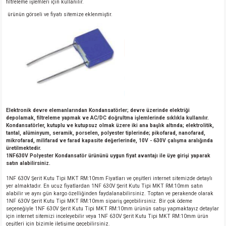
filtreleme işlemleri için kullanılır.
ürünün görseli ve fiyatı sitemize eklenmiştir.
Elektronik devre elemanlarından Kondansatörler; devre üzerinde elektriği
depolamak, filtreleme yapmak ve AC/DC doğrultma işlemlerinde sıklıkla kullanılır.
Kondansatörler, kutuplu ve kutupsuz olmak üzere iki ana başlık altında; elektrolitik,
tantal, alüminyum, seramik, porselen, polyester tiplerinde; pikofarad, nanofarad,
mikrofarad, milifarad ve farad kapasite değerlerinde, 10V - 630V çalışma aralığında
üretilmektedir.
1NF630V Polyester Kondansatör ürününü uygun fiyat avantajı ile üye girişi yaparak
satın alabilirsiniz.
1NF 630V Şerit Kutu Tipi MKT RM:10mm Fiyatları ve çeşitleri internet sitemizde detaylı
yer almaktadır. En ucuz fiyatlardan 1NF 630V Şerit Kutu Tipi MKT RM:10mm satın
alabilir ve aynı gün kargo özelliğinden faydalanabilirsiniz. Toptan ve perakende olarak
1NF 630V Şerit Kutu Tipi MKT RM:10mm sipariş geçebilirsiniz. Bir çok ödeme
seçeneğiyle 1NF 630V Şerit Kutu Tipi MKT RM:10mm ürünün satışı yapmaktayız detaylar
için internet sitemizi inceleyebilir veya 1NF 630V Şerit Kutu Tipi MKT RM:10mm ürün
çeşitleri için bizimle iletişime geçebilirsiniz.