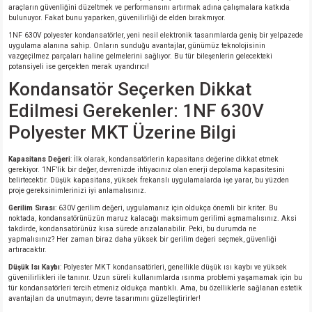
araçların güvenliğini düzeltmek ve performansını artırmak adına çalışmalara katkıda
bulunuyor. Fakat bunu yaparken, güvenilirliği de elden bırakmıyor.
1NF 630V polyester kondansatörler, yeni nesil elektronik tasarımlarda geniş bir yelpazede
uygulama alanına sahip. Onların sunduğu avantajlar, günümüz teknolojisinin
vazgeçilmez parçaları haline gelmelerini sağlıyor. Bu tür bileşenlerin gelecekteki
potansiyeli ise gerçekten merak uyandırıcı!
Kondansatör Seçerken Dikkat
Edilmesi Gerekenler: 1NF 630V
Polyester MKT Üzerine Bilgi
Kapasitans Değeri
: İlk olarak, kondansatörlerin kapasitans değerine dikkat etmek
gerekiyor. 1NF’lik bir değer, devrenizde ihtiyacınız olan enerji depolama kapasitesini
belirtecektir. Düşük kapasitans, yüksek frekanslı uygulamalarda işe yarar, bu yüzden
proje gereksinimlerinizi iyi anlamalısınız.
Gerilim Sırası
: 630V gerilim değeri, uygulamanız için oldukça önemli bir kriter. Bu
noktada, kondansatörünüzün maruz kalacağı maksimum gerilimi aşmamalısınız. Aksi
takdirde, kondansatörünüz kısa sürede arızalanabilir. Peki, bu durumda ne
yapmalısınız? Her zaman biraz daha yüksek bir gerilim değeri seçmek, güvenliği
artıracaktır.
Düşük Isı Kaybı
: Polyester MKT kondansatörleri, genellikle düşük ısı kaybı ve yüksek
güvenilirlikleri ile tanınır. Uzun süreli kullanımlarda ısınma problemi yaşamamak için bu
tür kondansatörleri tercih etmeniz oldukça mantıklı. Ama, bu özelliklerle sağlanan estetik
avantajları da unutmayın; devre tasarımını güzelleştirirler!