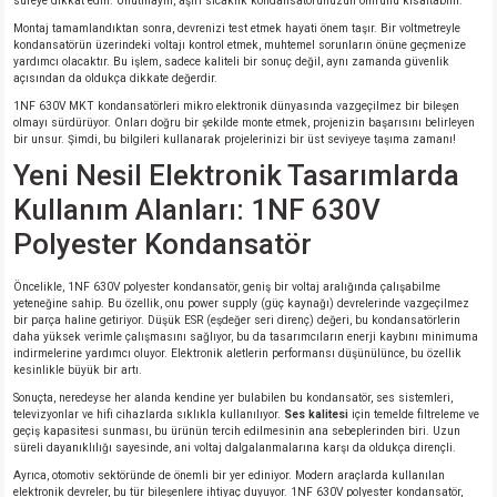
süreye dikkat edin. Unutmayın, aşırı sıcaklık kondansatörünüzün ömrünü kısaltabilir.
Montaj tamamlandıktan sonra, devrenizi test etmek hayati önem taşır. Bir voltmetreyle
kondansatörün üzerindeki voltajı kontrol etmek, muhtemel sorunların önüne geçmenize
yardımcı olacaktır. Bu işlem, sadece kaliteli bir sonuç değil, aynı zamanda güvenlik
açısından da oldukça dikkate değerdir.
1NF 630V MKT kondansatörleri mikro elektronik dünyasında vazgeçilmez bir bileşen
olmayı sürdürüyor. Onları doğru bir şekilde monte etmek, projenizin başarısını belirleyen
bir unsur. Şimdi, bu bilgileri kullanarak projelerinizi bir üst seviyeye taşıma zamanı!
Yeni Nesil Elektronik Tasarımlarda
Kullanım Alanları: 1NF 630V
Polyester Kondansatör
Öncelikle, 1NF 630V polyester kondansatör, geniş bir voltaj aralığında çalışabilme
yeteneğine sahip. Bu özellik, onu power supply (güç kaynağı) devrelerinde vazgeçilmez
bir parça haline getiriyor. Düşük ESR (eşdeğer seri direnç) değeri, bu kondansatörlerin
daha yüksek verimle çalışmasını sağlıyor, bu da tasarımcıların enerji kaybını minimuma
indirmelerine yardımcı oluyor. Elektronik aletlerin performansı düşünülünce, bu özellik
kesinlikle büyük bir artı.
Sonuçta, neredeyse her alanda kendine yer bulabilen bu kondansatör, ses sistemleri,
televizyonlar ve hifi cihazlarda sıklıkla kullanılıyor.
Ses kalitesi
için temelde filtreleme ve
geçiş kapasitesi sunması, bu ürünün tercih edilmesinin ana sebeplerinden biri. Uzun
süreli dayanıklılığı sayesinde, ani voltaj dalgalanmalarına karşı da oldukça dirençli.
Ayrıca, otomotiv sektöründe de önemli bir yer ediniyor. Modern araçlarda kullanılan
elektronik devreler, bu tür bileşenlere ihtiyaç duyuyor. 1NF 630V polyester kondansatör,