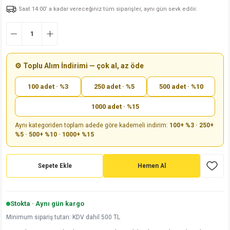
Saat 14:00’ a kadar vereceğiniz tüm siparişler, aynı gün sevk edilir.
md
risi
Klemens 180C
nsatör
erisi
renç %5 2W
Kılıf
risi
Klemens 90C
atör
risi
enç 1/8w
Kılıf
i
satör
risi
enç %1 1/2W
k kapasitör
⚙️ Toplu Alım İndirimi — çok al, az öde
100 adet · %3
250 adet · %5
500 adet · %10
si
atör
risi
enç %1 1/4W
1000 adet · %15
si
tör
risi
renç 1/2W
ad
iyot
Aynı kategoriden toplam adede göre kademeli indirim:
100+ %3 · 250+
%5 · 500+ %10 · 1000+ %15
si
atör
Serisi
renç 10W
isi
satör
Serisi
enç 1W
r 1206 Kılıf
Sepete Ekle
Hemen Al
 Serisi,45 Serisi
atör
Serisi
renç 20W
 1206 Kılıf - 25 Adet
iyot
Stokta · Aynı gün kargo
risi
tör
isi
enç 2W
 402 Kılıf
Minimum sipariş tutarı: KDV dahil 500 TL