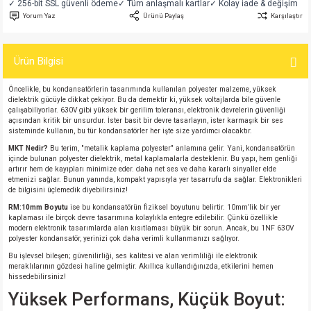
✓ 256-bit SSL güvenli ödeme
✓ Tüm anlaşmalı kartlar
✓ Kolay iade & değişim
si
atör
Serisi
enç 3W
 603 Kılıf
Yorum Yaz
Ürünü Paylaş
Karşılaştır
si
satör
erisi
enç 4W
 603 Kılıf - 25 Adet
Ürün Bilgisi
4 Serisi,27 Serisi,93 Serisi
atör
Serisi
enç 5W
 805 Kılıf
Öncelikle, bu kondansatörlerin tasarımında kullanılan polyester malzeme, yüksek
dielektrik gücüyle dikkat çekiyor. Bu da demektir ki, yüksek voltajlarda bile güvenle
çalışabiliyorlar. 630V gibi yüksek bir gerilim toleransı, elektronik devrelerin güvenliği
tör
 Serisi
ç 10W
 805 Kılıf - 25 Adet
açısından kritik bir unsurdur. İster basit bir devre tasarlayın, ister karmaşık bir ses
sisteminde kullanın, bu tür kondansatörler her işte size yardımcı olacaktır.
MKT Nedir?
Bu terim, "metalik kaplama polyester" anlamına gelir. Yani, kondansatörün
erisi
atör
erisi
ç 11W
d
içinde bulunan polyester dielektrik, metal kaplamalarla desteklenir. Bu yapı, hem genliği
artırır hem de kayıpları minimize eder. daha net ses ve daha kararlı sinyaller elde
etmenizi sağlar. Bunun yanında, kompakt yapısıyla yer tasarrufu da sağlar. Elektronikleri
isi
satör
ç 13W
de bilgisini üçlemedik diyebilirsiniz!
RM:10mm Boyutu
ise bu kondansatörün fiziksel boyutunu belirtir. 10mm’lik bir yer
isi
atör
ç 14W
kaplaması ile birçok devre tasarımına kolaylıkla entegre edilebilir. Çünkü özellikle
modern elektronik tasarımlarda alan kısıtlaması büyük bir sorun. Ancak, bu 1NF 630V
polyester kondansatör, yerinizi çok daha verimli kullanmanızı sağlıyor.
i
satör
ç 15W
Bu işlevsel bileşen; güvenilirliği, ses kalitesi ve alan verimliliği ile elektronik
meraklılarının gözdesi haline gelmiştir. Akıllıca kullandığınızda, etkilerini hemen
hissedebilirsiniz!
isi
atör
ç 17W
iyot
Yüksek Performans, Küçük Boyut: