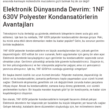
si
ansatör
 Kılıf
arasında karmaşık mühendislik mucizelerini gizli bulmak hiç de zor değil!
Elektronik Dünyasında Devrim: 1NF
si
a Tipi Kondansatör
 Kılıf
630V Polyester Kondansatörlerin
Avantajları
risi
Tipi Kondansatör
 Kılıf
Teknolojinin hızla ilerlediği şu günlerde, elektronik bileşenlerin önemi asla göz ardı
si
nsatör
 Kılıf
edilemez. İşte tam bu noktada, 1NF 630V polyester kondansatörler devreye giriyor. Peki,
bu minik ama etkili devre elemanları neden bu kadar popüler? Gelin, bu sorunun yanıtını
birlikte keşfedelim.
si
r 1206 Kılıf
Kılıf
1NF 630V polyester kondansatörlerin en büyük avantajlarından biri, yüksek gerilim
dayanıklılığıdır. 630 voltluk bir sınır sunarak, farklı uygulamalar için geniş bir alan açar.
Elektronik devrelerde karşılaştığımız aşırı gerilimler bu kondansatörler sayesinde sorun
si
 402 Kılıf
Kılıf
olmaktan çıkar. Gerilimin yükseldiği anlarda bile güvenle kullanabilirsiniz. Düşünün ki,
bir tren yolculuğundasınız ve her istasyonda yağmurlar yağıyor, ama siz şemsiyenizi
yanınıza almışsınız. İşte bu, 1NF 630V’nin sunduğu güvenliği simgeliyor!
isi
 603 Kılıf
Kılıf
Bir başka önemli özellik ise uzun hizmet ömrüdür. Polyester malzeme, dayanıklılığı ile
bilinir ve bu kondansatörler, zamanla performans kaybı yaşamadan uzun süreli hizmet
sağlar. Elektronik ekipmanlar, genellikle sık sık değiştirilmek zorunda kalan parçalara
si
 805 Kılıf
5W
ihtiyaç duyar. Ancak bu kondansatörler, zamana karşı direnç göstererek, sizi sürekli
yenilemekten kurtarır. Bir koşuda maraton koşmak gibi! İyi bir kondisyonla, ne kadar süre
koşabileceğinizi düşünün.
isi
nsatör
W
Son olarak, 1NF 630V polyester kondansatörlerin kompakt tasarımı dikkat çekiyor.
Elektronik devrelerin her köşesinde yer bulabilen bu küçük bileşenler, yer tasarrufu sağlar.
Gelişen teknoloji, kalabalık devre düzenekleri oluşturduğu için, her milimetrenin önemi
si
atör
W