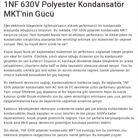
1NF 630V Polyester Kondansatör
si
nsatörler
ç 25W
od
MKT'nin Gücü
ndansatör
ç 3W
ç
Eğer elektronik bileşenlerle ilgileniyorsanız, yüksek performanslı bir kondansatör
arayışında olduğunuzu biliyorum. Bu noktada, 1NF 630V polyester kondansatör MKT
ver
d Kondansatörler
ç 4W
karşınıza çıkıyor. Hem kompakt boyutu hem de etkileyici performansı ile dikkat çeken bu
kondansatör, sıkıştırılmış alanlarda bile verimliliği artırmak için mükemmel bir seçenek
sunuyor. Peki, bu küçük devin içinde ne var?
si
ansatör
ç 6W
Küçük boyut, fazla yer kaplamadan mükemmel bir performans sağlamak isteyen projeler
için ideal bir özellik. Özellikle, sınırlı alanın olduğu dizaynlar için bu kondansatör
gerçekten bir can kurtarıcı! Düşünün ki, karmaşık devrelerde başka bileşenlerle bir arada
si
Kondansatör
ç 7W
d
çalışabilmesi, cihazların daha hafif ve daha taşınabilir olmasına olanak tanıyor. Yani bu
kondansatör, sıklıkla göz ardı edilen bir ayrıntı olmasına rağmen, özenle planlanan bir
cihazın kalbinde bulunabilen bir güç kaynağı.
isi
ansatör
ç 8W
Bir elektronik devresinin sağlığı, kondansatörlerin kalitesine bağlı. Bu bağlamda, 1NF
630V polyester kondansatör, hem AC hem de DC devrelerde üstün performans gösteriyor.
Yani, sinyal filtreleme, güç depolama ve faz kaydırma gibi işlemlerin hepsi bu küçük
si
ster AXİAL Kondansatör
ç 9W
kutunun içinde! Birçok mühendis için bu, işlem verimliliğini artırmanın yanı sıra, gerilim
dalgalanmalarına karşı da dayanıklılık sağlamak anlamına geliyor.
Kablosuz teknolojilerden otomasyon sistemlerine kadar pek çok alanda kullanılabilen bu
risi
ndansatörler
kondansatörler, düşük kayıpları ve uzun ömürleri ile öne çıkıyor. 630V'a kadar
dayanabilmesi, birçok projede güvenilirlik sağlıyor. Yani zor şartlarla karşılaştığınızda bu
küçük ama etkili parça, devrenizin güvenliğini korumaya yardımcı olabilir.
isi
atör
Son olarak, 1NF 630V polyester kondansatör MKT’nin sunduğu tüm bu özellikler, onu
elektronik projelerin vazgeçilmez bir parçası haline getiriyor. Bu kompakt çizgiler