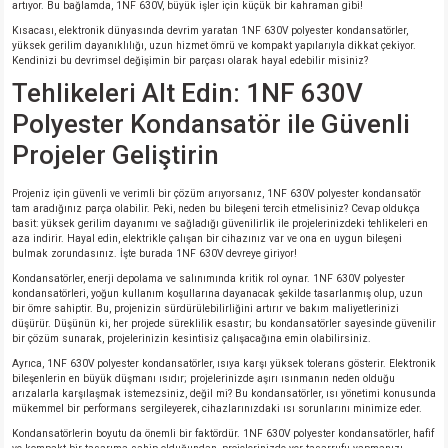
artıyor. Bu bağlamda, 1NF 630V, büyük işler için küçük bir kahraman gibi!
Kısacası, elektronik dünyasında devrim yaratan 1NF 630V polyester kondansatörler,
yüksek gerilim dayanıklılığı, uzun hizmet ömrü ve kompakt yapılarıyla dikkat çekiyor.
isi
Kendinizi bu devrimsel değişimin bir parçası olarak hayal edebilir misiniz?
Tehlikeleri Alt Edin: 1NF 630V
si
Polyester Kondansatör ile Güvenli
isi
Projeler Geliştirin
Projeniz için güvenli ve verimli bir çözüm arıyorsanız, 1NF 630V polyester kondansatör
isi
tam aradığınız parça olabilir. Peki, neden bu bileşeni tercih etmelisiniz? Cevap oldukça
basit: yüksek gerilim dayanımı ve sağladığı güvenilirlik ile projelerinizdeki tehlikeleri en
aza indirir. Hayal edin, elektrikle çalışan bir cihazınız var ve ona en uygun bileşeni
risi
bulmak zorundasınız. İşte burada 1NF 630V devreye giriyor!
Kondansatörler, enerji depolama ve salınımında kritik rol oynar. 1NF 630V polyester
risi
kondansatörleri, yoğun kullanım koşullarına dayanacak şekilde tasarlanmış olup, uzun
bir ömre sahiptir. Bu, projenizin sürdürülebilirliğini artırır ve bakım maliyetlerinizi
düşürür. Düşünün ki, her projede süreklilik esastır; bu kondansatörler sayesinde güvenilir
bir çözüm sunarak, projelerinizin kesintisiz çalışacağına emin olabilirsiniz.
si
Ayrıca, 1NF 630V polyester kondansatörler, ısıya karşı yüksek tolerans gösterir. Elektronik
bileşenlerin en büyük düşmanı ısıdır; projelerinizde aşırı ısınmanın neden olduğu
si
arızalarla karşılaşmak istemezsiniz, değil mi? Bu kondansatörler, ısı yönetimi konusunda
mükemmel bir performans sergileyerek, cihazlarınızdaki ısı sorunlarını minimize eder.
Kondansatörlerin boyutu da önemli bir faktördür. 1NF 630V polyester kondansatörler, hafif
risi