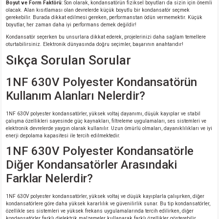
Boyut ve Form Faktörü
: Son olarak, kondansatörün fiziksel boyutları da sizin için önemli
olacak. Alan kısıtlaması olan devrelerde küçük boyutlu bir kondansatör seçmek
gerekebilir. Burada dikkat edilmesi gereken, performanstan ödün vermemektir. Küçük
boyutlar, her zaman daha iyi performans demek değildir!
Kondansatör seçerken bu unsurlara dikkat ederek, projelerinizi daha sağlam temellere
oturtabilirsiniz. Elektronik dünyasında doğru seçimler, başarının anahtarıdır!
Sıkça Sorulan Sorular
1NF 630V Polyester Kondansatörün
Kullanım Alanları Nelerdir?
1NF 630V polyester kondansatörler, yüksek voltaj dayanımı, düşük kayıplar ve stabil
çalışma özellikleri sayesinde güç kaynakları, filtreleme uygulamaları, ses sistemleri ve
elektronik devrelerde yaygın olarak kullanılır. Uzun ömürlü olmaları, dayanıklılıkları ve iyi
enerji depolama kapasitesi ile tercih edilmektedir.
1NF 630V Polyester Kondansatörle
Diğer Kondansatörler Arasındaki
Farklar Nelerdir?
1NF 630V polyester kondansatörler, yüksek voltaj ve düşük kayıplarla çalışırken, diğer
kondansatörlere göre daha yüksek kararlılık ve güvenilirlik sunar. Bu tip kondansatörler,
özellikle ses sistemleri ve yüksek frekans uygulamalarında tercih edilirken, diğer
kondansatörler farklı dielektrik malzemeler kullanarak farklı özellikler gösterebilir.