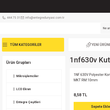
444 75 31
info@entegredunyasi.com.tr
TÜM KATEGORİLER
YENİ ÜRÜN
1nf630v Kut
Ürün Grupları
1NF 630V Polyester Ko
Mikroişlemciler
MKT RM:10mm
LCD Ekran
8,58 TL
Entegre Çeşitleri
Sepete Ekle