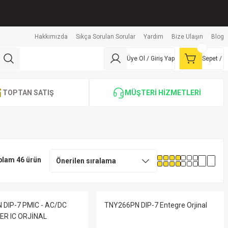
Hakkımızda
Sıkça Sorulan Sorular
Yardım
Bize Ulaşın
Blog
Üye Ol / Giriş Yap
Sepet /
TOPTAN SATIŞ
MÜŞTERİ HİZMETLERİ
plam 46 ürün
 DIP-7 PMIC - AC/DC
TNY266PN DIP-7 Entegre Orjinal
R IC ORJİNAL