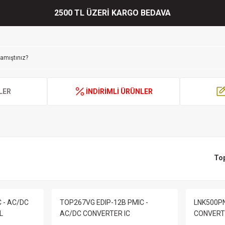
2500 TL ÜZERİ KARGO BEDAVA
LER
İNDİRİMLİ ÜRÜNLER
To
 - AC/DC
TOP267VG EDIP-12B PMIC -
LNK500PN
L
AC/DC CONVERTER IC
CONVERTE