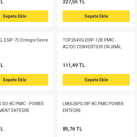
TL
227,55 TL
Sepete Ekle
Sepete Ekle
, ESIP-7C Entegre Devre
TOP264VG EDIP-12B PMIC -
AC/DC CONVERT030 ORJİNAL
TL
111,49 TL
Sepete Ekle
Sepete Ekle
 SO-8C PMIC - POWER
LNK626PG DIP-8C PMIC POWER
ENT ENTEGRE
ENTEGRE
TL
85,76 TL