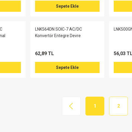
Sepete Ekle
DC
LNK564DN SOIC-7 AC/DC
LNK500G
nal
Konvertör Entegre Devre
62,89 TL
56,03 T
Sepete Ekle
1
2