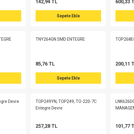
142,94 TL
600,33 
Sepete Ekle
TEGRE
TNY264GN SMD ENTEGRE
TOP268EG
85,76 TL
200,11 
Sepete Ekle
egre Devre
TOP249YN, TOP249, TO-220-7C
LNK626DG
Entegre Devre
MANAGEM
257,28 TL
101,77 