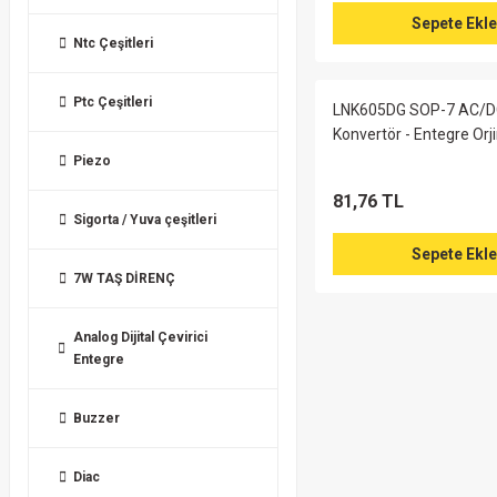
Sepete Ekle
Ntc Çeşitleri
Ptc Çeşitleri
LNK605DG SOP-7 AC/
Konvertör - Entegre Orji
Piezo
81,76 TL
Sigorta / Yuva çeşitleri
Sepete Ekle
7W TAŞ DİRENÇ
Analog Dijital Çevirici
Entegre
Buzzer
Diac