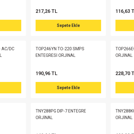
217,26 TL
116,63 
Sepete Ekle
- AC/DC
TOP246YN TO-220 SMPS
TOP266EG
L
ENTEGRESİ ORJİNAL
ORJİNAL
190,96 TL
228,70 
Sepete Ekle
TNY288PG DIP-7 ENTEGRE
TNY288K
ORJİNAL
ORJİNAL