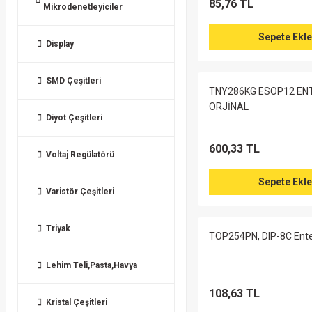
85,76 TL
Mikrodenetleyiciler
Sepete Ekle
Display
SMD Çeşitleri
TNY286KG ESOP12 EN
ORJİNAL
Diyot Çeşitleri
600,33 TL
Voltaj Regülatörü
Sepete Ekle
Varistör Çeşitleri
Triyak
TOP254PN, DIP-8C Ent
Lehim Teli,Pasta,Havya
108,63 TL
Kristal Çeşitleri