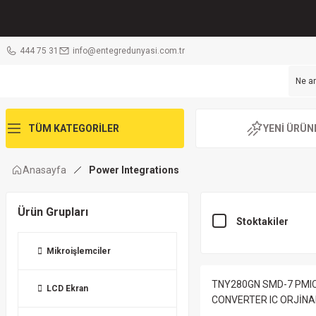
444 75 31
info@entegredunyasi.com.tr
TÜM KATEGORİLER
YENİ ÜRÜN
Anasayfa
Power Integrations
Ürün Grupları
Stoktakiler
Mikroişlemciler
TNY280GN SMD-7 PMIC
LCD Ekran
CONVERTER IC ORJİNA