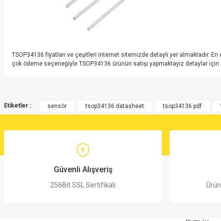
TSOP34136 fiyatları ve çeşitleri internet sitemizde detaylı yer almaktadır. En
çok ödeme seçeneğiyle TSOP34136 ürünün satışı yapmaktayız detaylar için inte
Bu ürünün fiyat bilgisi, resim, ürün açıklamalarında ve diğer konularda yete
Görüş ve önerileriniz için teşekkür ederiz.
Etiketler :
sensör
tsop34136 datasheet
tsop34136 pdf
Ürün resmi kalitesiz, bozuk veya görüntülenemiyor.
Ürün açıklamasında eksik bilgiler bulunuyor.
Ürün bilgilerinde hatalar bulunuyor.
Ürün fiyatı diğer sitelerden daha pahalı.
Güvenli Alışveriş
Bu ürüne benzer farklı alternatifler olmalı.
256Bit SSL Sertifikalı
Ürün