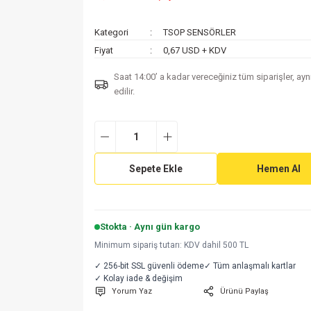
Kategori
TSOP SENSÖRLER
Fiyat
0,67 USD + KDV
Saat 14:00’ a kadar vereceğiniz tüm siparişler, ay
edilir.
Sepete Ekle
Hemen Al
Stokta · Aynı gün kargo
Minimum sipariş tutarı: KDV dahil 500 TL
✓ 256-bit SSL güvenli ödeme
✓ Tüm anlaşmalı kartlar
✓ Kolay iade & değişim
Yorum Yaz
Ürünü Paylaş