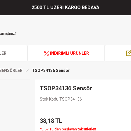
2500 TL ÜZERİ KARGO BEDAVA
LER
İNDİRİMLİ ÜRÜNLER
SENSÖRLER
TSOP34136 Sensör
TSOP34136 Sensör
Stok Kodu
TSOP34136 ,
38,18 TL
*3,57 TL den başlayan taksitlerle!!