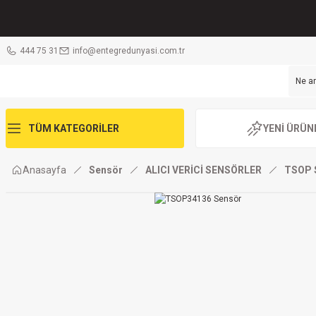
444 75 31
info@entegredunyasi.com.tr
TÜM KATEGORİLER
YENİ ÜRÜN
Anasayfa
Sensör
ALICI VERİCİ SENSÖRLER
TSOP 