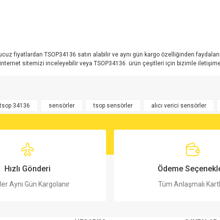
 ucuz fiyatlardan TSOP34136 satın alabilir ve aynı gün kargo özelliğinden faydalan
rnet sitemizi inceleyebilir veya TSOP34136 ürün çeşitleri için bizimle iletişime 
rsiz gördüğünüz noktaları öneri formunu kullanarak tarafımıza iletebilirsiniz.
Bu ürüne ilk yorumu siz yapın!
tsop 34136
sensörler
tsop sensörler
alıcı verici sensörler
Yorum Yaz
Hızlı Gönderi
Ödeme Seçenekle
ler Aynı Gün Kargolanır
Tüm Anlaşmalı Kart