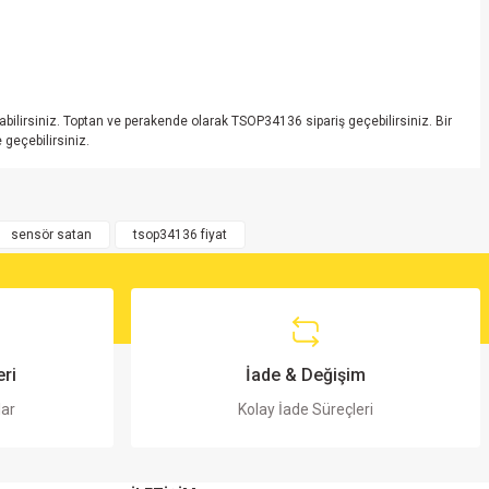
abilirsiniz. Toptan ve perakende olarak TSOP34136 sipariş geçebilirsiniz. Bir
geçebilirsiniz.
sensör satan
tsop34136 fiyat
ri
İade & Değişim
lar
Kolay İade Süreçleri