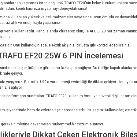
bağlantılardan kaçınmak ister, değil mi? TRAFO EF20'nin kolay kurulum imkanı sayesin
 kalmadan, kendi başınıza iş yapmayı deneyebilirsiniz!
mında kullanılan yüksek kaliteli malzemeler sayesinde uzun ömürlü ve dayanıklıdır
r az atık ve enerji kaybı yaşarsınız.
güvenle kullanılabilir. Hangi alanda olursanız olun, TRAFO EF20 her zaman yanını
irsiniz.
dır. Onu kullandığınızda, elektrik akışınızı bir usta gibi kontrol edebilirsiniz!
en TRAFO EF20 25W 6 PIN İncelemesi
nıfındaki diğer ürünlere göre daha fazla güç sağlıyor. Bu trafiğe kapalı alanlar v
k hale geliyor.
de yaşıyoruz. Bu trafo, %90’a varan enerji verimliliği ile dikkat çekiyor. Her ay fa
nızı sağlıyor.
r bir performans sunmaları. TRAFO EF20, kullanım ömrü ve güvenilirliği ile tam olara
m iş yerlerinde hem de evlerde eşit derecede etkili bir seçim. Kullanıcılar, esteti
ın gereksinimlerine cevap veren mükemmel bir çözüm sunuyor.
kleriyle Dikkat Çeken Elektronik Bile