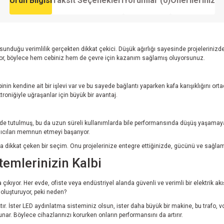
Ürün Bilgisi
Taksit Seçenekleri
Yorumlar (0)
Önerileriniz
nduğu verimlilik gerçekten dikkat çekici. Düşük ağırlığı sayesinde projelerinizd
uyor, böylece hem cebiniz hem de çevre için kazanım sağlamış oluyorsunuz.
r pinin kendine ait bir işlevi var ve bu sayede bağlantı yaparken kafa karışıklığını o
oniğiyle uğraşanlar için büyük bir avantaj.
ede tutulmuş, bu da uzun süreli kullanımlarda bile performansında düşüş yaşamayaca
anıcıları memnun etmeyi başarıyor.
a dikkat çeken bir seçim. Onu projelerinize entegre ettiğinizde, gücünü ve sağl
emlerinizin Kalbi
çıkıyor. Her evde, ofiste veya endüstriyel alanda güvenli ve verimli bir elektrik 
i oluşturuyor, peki neden?
ster LED aydınlatma sisteminiz olsun, ister daha büyük bir makine, bu trafo, volta
ar. Böylece cihazlarınızı korurken onların performansını da artırır.