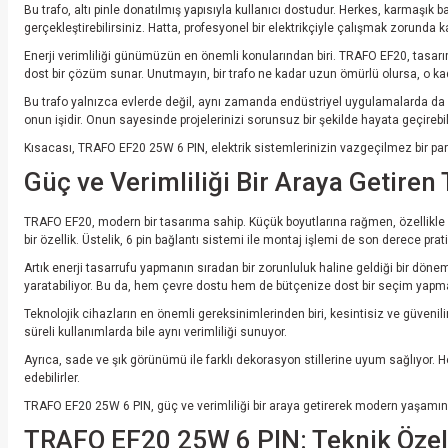
Bu trafo, altı pinle donatılmış yapısıyla kullanıcı dostudur. Herkes, karmaşık 
gerçekleştirebilirsiniz. Hatta, profesyonel bir elektrikçiyle çalışmak zorunda
Enerji verimliliği günümüzün en önemli konularından biri. TRAFO EF20, tasarı
dost bir çözüm sunar. Unutmayın, bir trafo ne kadar uzun ömürlü olursa, o kada
Bu trafo yalnızca evlerde değil, aynı zamanda endüstriyel uygulamalarda da 
onun işidir. Onun sayesinde projelerinizi sorunsuz bir şekilde hayata geçirebil
Kısacası, TRAFO EF20 25W 6 PIN, elektrik sistemlerinizin vazgeçilmez bir parçası
Güç ve Verimliliği Bir Araya Getir
TRAFO EF20, modern bir tasarıma sahip. Küçük boyutlarına rağmen, özellikle sı
bir özellik. Üstelik, 6 pin bağlantı sistemi ile montaj işlemi de son derece prati
Artık enerji tasarrufu yapmanın sıradan bir zorunluluk haline geldiği bir dönem
yaratabiliyor. Bu da, hem çevre dostu hem de bütçenize dost bir seçim yapma
Teknolojik cihazların en önemli gereksinimlerinden biri, kesintisiz ve güvenili
süreli kullanımlarda bile aynı verimliliği sunuyor.
Ayrıca, sade ve şık görünümü ile farklı dekorasyon stillerine uyum sağlıyor. He
edebilirler.
TRAFO EF20 25W 6 PIN, güç ve verimliliği bir araya getirerek modern yaşam
TRAFO EF20 25W 6 PIN: Teknik Özelli