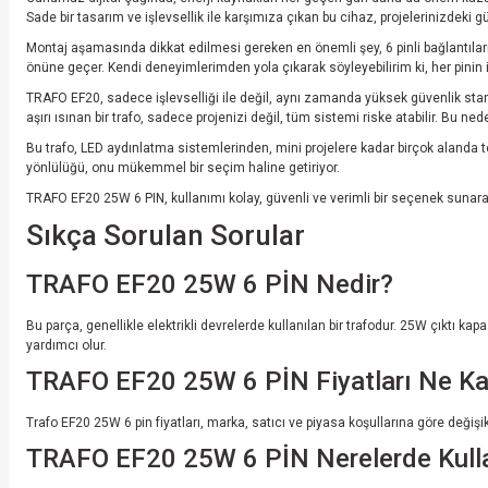
Sade bir tasarım ve işlevsellik ile karşımıza çıkan bu cihaz, projelerinizdeki güv
Montaj aşamasında dikkat edilmesi gereken en önemli şey, 6 pinli bağlantıların 
önüne geçer. Kendi deneyimlerimden yola çıkarak söyleyebilirim ki, her pinin işl
TRAFO EF20, sadece işlevselliği ile değil, aynı zamanda yüksek güvenlik stand
aşırı ısınan bir trafo, sadece projenizi değil, tüm sistemi riske atabilir. Bu n
Bu trafo, LED aydınlatma sistemlerinden, mini projelere kadar birçok alanda ter
yönlülüğü, onu mükemmel bir seçim haline getiriyor.
TRAFO EF20 25W 6 PIN, kullanımı kolay, güvenli ve verimli bir seçenek sunarak, 
Sıkça Sorulan Sorular
TRAFO EF20 25W 6 PİN Nedir?
Bu parça, genellikle elektrikli devrelerde kullanılan bir trafodur. 25W çıktı k
yardımcı olur.
TRAFO EF20 25W 6 PİN Fiyatları Ne K
Trafo EF20 25W 6 pin fiyatları, marka, satıcı ve piyasa koşullarına göre deği
TRAFO EF20 25W 6 PİN Nerelerde Kulla