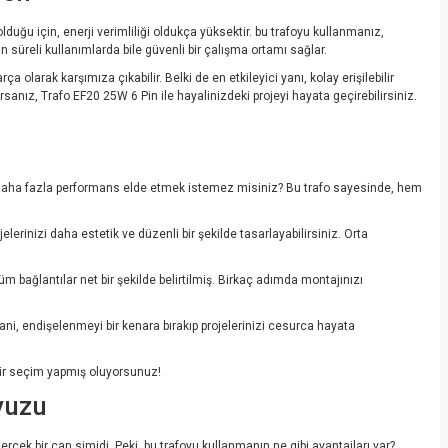
duğu için, enerji verimliliği oldukça yüksektir. bu trafoyu kullanmanız,
n süreli kullanımlarda bile güvenli bir çalışma ortamı sağlar.
olarak karşımıza çıkabilir. Belki de en etkileyici yanı, kolay erişilebilir
sanız, Trafo EF20 25W 6 Pin ile hayalinizdeki projeyi hayata geçirebilirsiniz.
en, daha fazla performans elde etmek istemez misiniz? Bu trafo sayesinde, hem
erinizi daha estetik ve düzenli bir şekilde tasarlayabilirsiniz. Orta
m bağlantılar net bir şekilde belirtilmiş. Birkaç adımda montajınızı
Yani, endişelenmeyi bir kenara bırakıp projelerinizi cesurca hayata
bir seçim yapmış oluyorsunuz!
vuzu
ek bir can simidi. Peki, bu trafoyu kullanmanın ne gibi avantajları var?