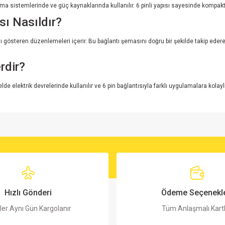
atma sistemlerinde ve güç kaynaklarında kullanılır. 6 pinli yapısı sayesinde kompak
ı Nasıldır?
ı gösteren düzenlemeleri içerir. Bu bağlantı şemasını doğru bir şekilde takip edere
rdir?
 elektrik devrelerinde kullanılır ve 6 pin bağlantısıyla farklı uygulamalara kolaylık
rsiz gördüğünüz noktaları öneri formunu kullanarak tarafımıza iletebilirsiniz.
Bu ürüne ilk yorumu siz yapın!
Yorum Yaz
Hızlı Gönderi
Ödeme Seçenekle
ler Aynı Gün Kargolanır
Tüm Anlaşmalı Kart