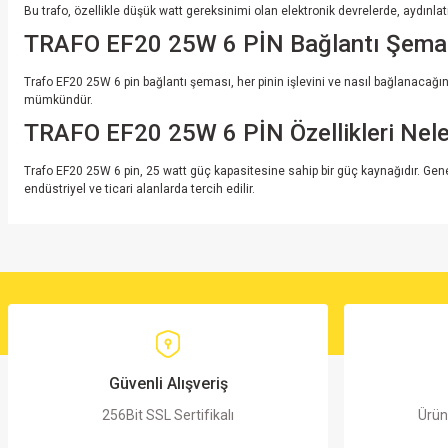
Bu trafo, özellikle düşük watt gereksinimi olan elektronik devrelerde, aydınl
TRAFO EF20 25W 6 PİN Bağlantı Şemas
Trafo EF20 25W 6 pin bağlantı şeması, her pinin işlevini ve nasıl bağlanacağın
mümkündür.
TRAFO EF20 25W 6 PİN Özellikleri Nele
Trafo EF20 25W 6 pin, 25 watt güç kapasitesine sahip bir güç kaynağıdır. Genelde
endüstriyel ve ticari alanlarda tercih edilir.
Bu ürünün fiyat bilgisi, resim, ürün açıklamalarında ve diğer konularda yete
Görüş ve önerileriniz için teşekkür ederiz.
Ürün resmi kalitesiz, bozuk veya görüntülenemiyor.
Ürün açıklamasında eksik bilgiler bulunuyor.
Ürün bilgilerinde hatalar bulunuyor.
Güvenli Alışveriş
Ürün fiyatı diğer sitelerden daha pahalı.
256Bit SSL Sertifikalı
Ürün
Bu ürüne benzer farklı alternatifler olmalı.