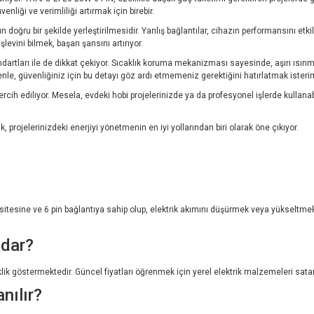
enliği ve verimliliği artırmak için birebir.
doğru bir şekilde yerleştirilmesidir. Yanlış bağlantılar, cihazın performansını etki
evini bilmek, başarı şansını artırıyor.
artları ile de dikkat çekiyor. Sıcaklık koruma mekanizması sayesinde, aşırı ısınm
edenle, güvenliğiniz için bu detayı göz ardı etmemeniz gerektiğini hatırlatmak isteri
cih ediliyor. Mesela, evdeki hobi projelerinizde ya da profesyonel işlerde kullanabil
projelerinizdeki enerjiyi yönetmenin en iyi yollarından biri olarak öne çıkıyor.
apasitesine ve 6 pin bağlantıya sahip olup, elektrik akımını düşürmek veya yükseltme
adar?
şiklik göstermektedir. Güncel fiyatları öğrenmek için yerel elektrik malzemeleri sa
nılır?