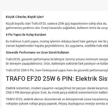
Küçük Cihazlar, Büyük İşler!
Küçük boyutlu olan Trafo EF20, sadece 25W güç kapasitesine sahip olsa da, su
getirmenize yardımcı olur. Enerji tasarrufu sağlarken, kullanım ömrü de uz
6 Pin Yapısı ile Kolay Kurulum
Bu trafonun 6 pinli yapısı, montaj işlemini oldukça basit hale getiriyor. Her bi
zaman kaybetmeden hayata geçirebilirsiniz. Bu uygulama, özellikle hobi elektr
Güvenilir Performans ve Uzun Süreli Kullanım
Trafo EF20, güvenilir performansı ile biliniyor. Isınma sorunu minimum seviy
bir deneyim yaşayabilirsiniz. Ürün, kalitesiyle sektörde fark yaratıyor ve kull
Trafo EF20 25W 6 Pin, hem fonksiyonel yapısı hem de güvenilir performansıyl
TRAFO EF20 25W 6 PIN: Elektrik Sist
Elektrik sistemleri, modern yaşamın vazgeçilmez bir parçası olarak karşımıza 
25W 6 PIN devreye giriyor. Evet, bu minik parça elektrik sistemlerinizin kalbin
TRAFO EF20, elektrik akımını düzenlemek ve dönüştürmek üzere tasarlanmıştır. İ
voltajdan yüksek voltaja geçiş yaparak, ihtiyaç duyduğunuz enerjiyi anında sun