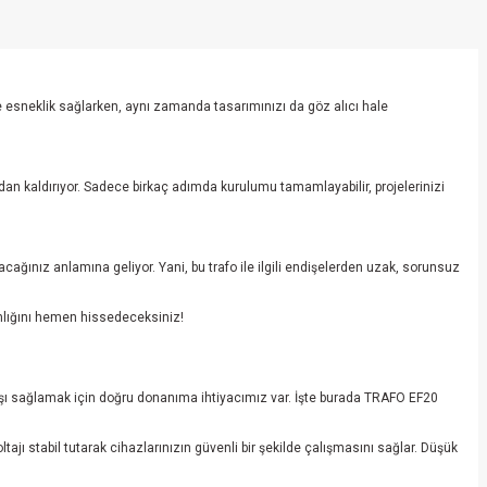
e esneklik sağlarken, aynı zamanda tasarımınızı da göz alıcı hale
rtadan kaldırıyor. Sadece birkaç adımda kurulumu tamamlayabilir, projelerinizi
ğınız anlamına geliyor. Yani, bu trafo ile ilgili endişelerden uzak, sorunsuz
amlığını hemen hissedeceksiniz!
akışı sağlamak için doğru donanıma ihtiyacımız var. İşte burada TRAFO EF20
jı stabil tutarak cihazlarınızın güvenli bir şekilde çalışmasını sağlar. Düşük