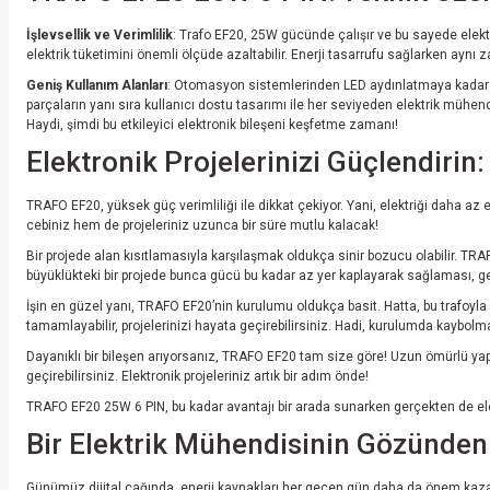
İşlevsellik ve Verimlilik
: Trafo EF20, 25W gücünde çalışır ve bu sayede elektri
elektrik tüketimini önemli ölçüde azaltabilir. Enerji tasarrufu sağlarken aynı 
Geniş Kullanım Alanları
: Otomasyon sistemlerinden LED aydınlatmaya kadar geniş
parçaların yanı sıra kullanıcı dostu tasarımı ile her seviyeden elektrik mühen
Haydi, şimdi bu etkileyici elektronik bileşeni keşfetme zamanı!
Elektronik Projelerinizi Güçlendirin
TRAFO EF20, yüksek güç verimliliği ile dikkat çekiyor. Yani, elektriği daha 
cebiniz hem de projeleriniz uzunca bir süre mutlu kalacak!
Bir projede alan kısıtlamasıyla karşılaşmak oldukça sinir bozucu olabilir. TRA
büyüklükteki bir projede bunca gücü bu kadar az yer kaplayarak sağlaması, ge
İşin en güzel yanı, TRAFO EF20’nin kurulumu oldukça basit. Hatta, bu trafoyla 
tamamlayabilir, projelerinizi hayata geçirebilirsiniz. Hadi, kurulumda kaybolm
Dayanıklı bir bileşen arıyorsanız, TRAFO EF20 tam size göre! Uzun ömürlü yapısı
geçirebilirsiniz. Elektronik projeleriniz artık bir adım önde!
TRAFO EF20 25W 6 PIN, bu kadar avantajı bir arada sunarken gerçekten de elek
Bir Elektrik Mühendisinin Gözünde
Günümüz dijital çağında, enerji kaynakları her geçen gün daha da önem kazanı