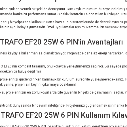
ksel yükleri verimli bir şekilde dönüştürür. Güç kaybı minimum düzeye indirilmiş ol
zamanda harika bir performans sunar. Sıcaklık kontrolü ile donatılan bu bileşen, uzu
 bir yelpazede kullanılır. Hatta bazı audio sistemlerinde de destekleyici bir parça 
disinin işini kolaylaştırmasıdır. Özel uygulamalar için mükemmel bir seçenek arıyor
: TRAFO EF20 25W 6 PIN'in Avantajları
az enerji kaybıyla kullanmanıza olanak tanıyor. Projenizde daha az enerji harcark
FO EF20’nin kompakt tasarımı, onu kolayca yerleştirmenizi sağlıyor. Bu sayede projel
rçekten bir buluş değil mi?
projelerinizi güçlendirirken karmaşık bir kurulum süreciyle yüzleşmeyeceksiniz. Tü
ak yerine, projenizin keyfini çıkarmaya odaklanın!
, projelerinizin en zorlu koşullarda bile güvenilir bir şekilde çalışmasını sağlar. 
tronik dünyasında bir devrim niteliğinde. Projelerinizi güçlendirmek için harika 
n TRAFO EF20 25W 6 PIN Kullanım Kıla
yor. TRAFO EF20 25W 6 PIN, özellikle düşük güç tüketimi gerektiren projelerde gerç