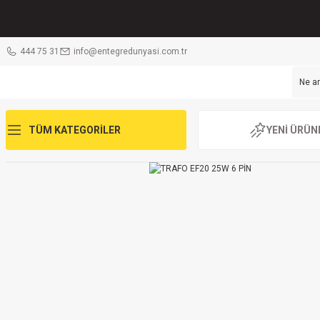
444 75 31
info@entegredunyasi.com.tr
TÜM KATEGORİLER
YENİ ÜRÜN