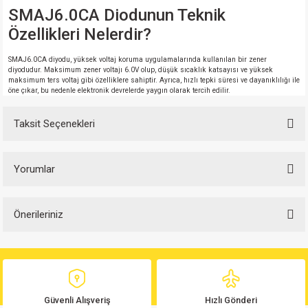
SMAJ6.0CA Diodunun Teknik
Özellikleri Nelerdir?
SMAJ6.0CA diyodu, yüksek voltaj koruma uygulamalarında kullanılan bir zener
diyodudur. Maksimum zener voltajı 6.0V olup, düşük sıcaklık katsayısı ve yüksek
maksimum ters voltaj gibi özelliklere sahiptir. Ayrıca, hızlı tepki süresi ve dayanıklılığı ile
öne çıkar, bu nedenle elektronik devrelerde yaygın olarak tercih edilir.
Taksit Seçenekleri
Yorumlar
Önerileriniz
Bu ürüne ilk yorumu siz yapın!
Bu ürünün fiyat bilgisi, resim, ürün açıklamalarında ve diğer konularda
yetersiz gördüğünüz noktaları öneri formunu kullanarak tarafımıza
Yorum Yaz
iletebilirsiniz.
Görüş ve önerileriniz için teşekkür ederiz.
Güvenli Alışveriş
Hızlı Gönderi