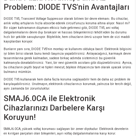
Problem: DIODE TVS'nin Avantajları
isi
DIODE TVS, Transient Voltage Suppressor olarak bilinen bir devre elemanı. Bu cihazlar,
anlık voltaj artışlarını hızla absorbe ederek circuit’unuzu koruma altına alıyor. Nasıl mı?
Bir süper kahramanın düşmanı etkisiz hale getirmesi gibi, DIODE TVS, ani voltaj
si
dalgalanmalarını devre dışı bırakıyor ve hassas bileşenlerinizi tehdit eden bu durumu
hızlı bir şekilde savuşturuyor. Böylelikle, hem cihazların ömrü uzuyor hem de sizi maddi
kayıplardan koruyor.
isi
Bunların yanı sıra, DIODE TVS'nin montajı ve kullanımı oldukça basit. Elektronik bilgisini
iyi bilen birisi olarak bunu kendi başınıza yapabilirsiniz. Anlayacağınız, karmaşık devre
tasarımlarına gerek kalmadan, sadece birkaç adımda sisteminizi bu güvenlik
isi
katmanıyla donatabilirsiniz. Yani, bir nevi güvenlik asistanı gibi düşünebilirsiniz. Ayrıca,
bu cihazların çeşitli boyut ve tipleri mevcut, böylece ihtiyacınıza tam olarak uyacak ürünü
bulmanız mümkün.
risi
DIODE TVS kullanarak hem daha fazla koruma sağlayabilir hem de daha az problem ile
karşılaşabilirsiniz. Unutmayın, elektronik cihazlarınızı korumak, yalnızca bir tercih değil,
aynı zamanda bir zorunluluktur.
risi
SMAJ6.0CA ile Elektronik
si
Cihazlarınızı Darbelere Karşı
Koruyun!
si
SMAJ6.0CA, yüksek voltaj koruması sağlayan bir zener diyotudur. Elektronik devrelerin
risi
en kırılgan parçaları olan bileşenleri, aşırı voltaj dalgalanmalarına karşı korur.