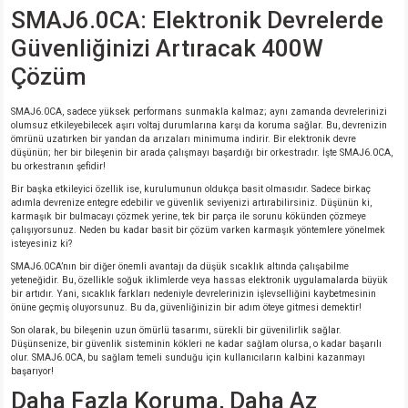
si
ansatör
 Kılıf
SMAJ6.0CA: Elektronik Devrelerde
Güvenliğinizi Artıracak 400W
si
a Tipi Kondansatör
 Kılıf
Çözüm
risi
Tipi Kondansatör
 Kılıf
SMAJ6.0CA, sadece yüksek performans sunmakla kalmaz; aynı zamanda devrelerinizi
olumsuz etkileyebilecek aşırı voltaj durumlarına karşı da koruma sağlar. Bu, devrenizin
si
nsatör
 Kılıf
ömrünü uzatırken bir yandan da arızaları minimuma indirir. Bir elektronik devre
düşünün; her bir bileşenin bir arada çalışmayı başardığı bir orkestradır. İşte SMAJ6.0CA,
bu orkestranın şefidir!
si
r 1206 Kılıf
Kılıf
Bir başka etkileyici özellik ise, kurulumunun oldukça basit olmasıdır. Sadece birkaç
adımla devrenize entegre edebilir ve güvenlik seviyenizi artırabilirsiniz. Düşünün ki,
karmaşık bir bulmacayı çözmek yerine, tek bir parça ile sorunu kökünden çözmeye
si
 402 Kılıf
Kılıf
çalışıyorsunuz. Neden bu kadar basit bir çözüm varken karmaşık yöntemlere yönelmek
isteyesiniz ki?
SMAJ6.0CA’nın bir diğer önemli avantajı da düşük sıcaklık altında çalışabilme
isi
 603 Kılıf
Kılıf
yeteneğidir. Bu, özellikle soğuk iklimlerde veya hassas elektronik uygulamalarda büyük
bir artıdır. Yani, sıcaklık farkları nedeniyle devrelerinizin işlevselliğini kaybetmesinin
önüne geçmiş oluyorsunuz. Bu da, güvenliğinizin bir adım öteye gitmesi demektir!
si
 805 Kılıf
5W
Son olarak, bu bileşenin uzun ömürlü tasarımı, sürekli bir güvenilirlik sağlar.
Düşünsenize, bir güvenlik sisteminin kökleri ne kadar sağlam olursa, o kadar başarılı
olur. SMAJ6.0CA, bu sağlam temeli sunduğu için kullanıcıların kalbini kazanmayı
isi
nsatör
W
başarıyor!
Daha Fazla Koruma, Daha Az
si
atör
W