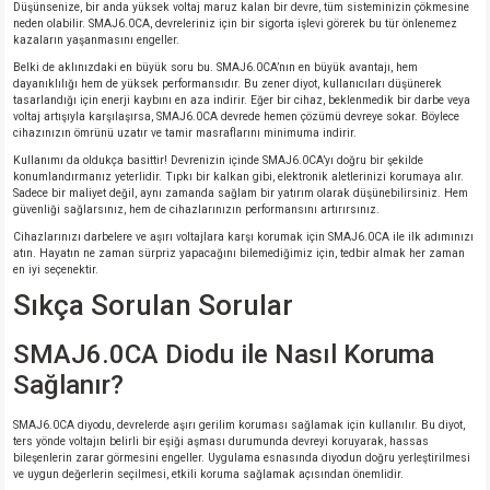
Düşünsenize, bir anda yüksek voltaj maruz kalan bir devre, tüm sisteminizin çökmesine
neden olabilir. SMAJ6.0CA, devreleriniz için bir sigorta işlevi görerek bu tür önlenemez
kazaların yaşanmasını engeller.
isi
Belki de aklınızdaki en büyük soru bu. SMAJ6.0CA’nın en büyük avantajı, hem
dayanıklılığı hem de yüksek performansıdır. Bu zener diyot, kullanıcıları düşünerek
erisi
tasarlandığı için enerji kaybını en aza indirir. Eğer bir cihaz, beklenmedik bir darbe veya
voltaj artışıyla karşılaşırsa, SMAJ6.0CA devrede hemen çözümü devreye sokar. Böylece
cihazınızın ömrünü uzatır ve tamir masraflarını minimuma indirir.
releri
Kullanımı da oldukça basittir! Devrenizin içinde SMAJ6.0CA’yı doğru bir şekilde
konumlandırmanız yeterlidir. Tıpkı bir kalkan gibi, elektronik aletlerinizi korumaya alır.
Sadece bir maliyet değil, aynı zamanda sağlam bir yatırım olarak düşünebilirsiniz. Hem
P MARKA)
güvenliği sağlarsınız, hem de cihazlarınızın performansını artırırsınız.
Cihazlarınızı darbelere ve aşırı voltajlara karşı korumak için SMAJ6.0CA ile ilk adımınızı
atın. Hayatın ne zaman sürpriz yapacağını bilemediğimiz için, tedbir almak her zaman
en iyi seçenektir.
Sıkça Sorulan Sorular
SMAJ6.0CA Diodu ile Nasıl Koruma
Sağlanır?
SMAJ6.0CA diyodu, devrelerde aşırı gerilim koruması sağlamak için kullanılır. Bu diyot,
ters yönde voltajın belirli bir eşiği aşması durumunda devreyi koruyarak, hassas
bileşenlerin zarar görmesini engeller. Uygulama esnasında diyodun doğru yerleştirilmesi
ve uygun değerlerin seçilmesi, etkili koruma sağlamak açısından önemlidir.