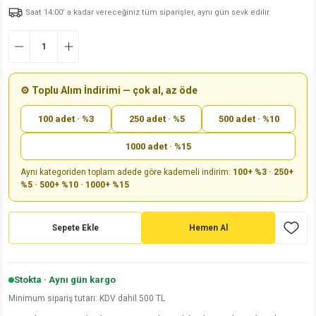
Saat 14:00’ a kadar vereceğiniz tüm siparişler, aynı gün sevk edilir.
md
risi
Klemens 180C
nsatör
erisi
renç %5 2W
Kılıf
risi
Klemens 90C
atör
risi
enç 1/8w
Kılıf
i
satör
risi
enç %1 1/2W
k kapasitör
⚙️ Toplu Alım İndirimi — çok al, az öde
100 adet · %3
250 adet · %5
500 adet · %10
si
atör
risi
enç %1 1/4W
1000 adet · %15
si
tör
risi
renç 1/2W
ad
iyot
Aynı kategoriden toplam adede göre kademeli indirim:
100+ %3 · 250+
%5 · 500+ %10 · 1000+ %15
si
atör
Serisi
renç 10W
isi
satör
Serisi
enç 1W
r 1206 Kılıf
Sepete Ekle
Hemen Al
 Serisi,45 Serisi
atör
Serisi
renç 20W
 1206 Kılıf - 25 Adet
iyot
Stokta · Aynı gün kargo
risi
tör
isi
enç 2W
 402 Kılıf
Minimum sipariş tutarı: KDV dahil 500 TL