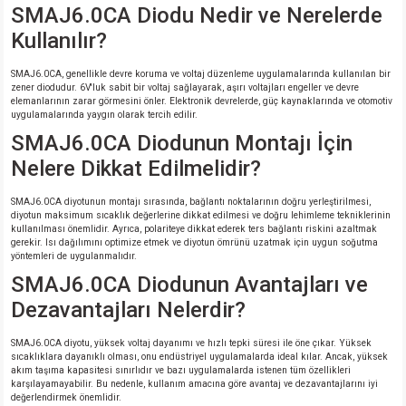
SMAJ6.0CA Diodu Nedir ve Nerelerde
Kullanılır?
SMAJ6.0CA, genellikle devre koruma ve voltaj düzenleme uygulamalarında kullanılan bir
zener diodudur. 6V'luk sabit bir voltaj sağlayarak, aşırı voltajları engeller ve devre
elemanlarının zarar görmesini önler. Elektronik devrelerde, güç kaynaklarında ve otomotiv
uygulamalarında yaygın olarak tercih edilir.
SMAJ6.0CA Diodunun Montajı İçin
Nelere Dikkat Edilmelidir?
SMAJ6.0CA diyotunun montajı sırasında, bağlantı noktalarının doğru yerleştirilmesi,
diyotun maksimum sıcaklık değerlerine dikkat edilmesi ve doğru lehimleme tekniklerinin
kullanılması önemlidir. Ayrıca, polariteye dikkat ederek ters bağlantı riskini azaltmak
gerekir. Isı dağılımını optimize etmek ve diyotun ömrünü uzatmak için uygun soğutma
yöntemleri de uygulanmalıdır.
SMAJ6.0CA Diodunun Avantajları ve
Dezavantajları Nelerdir?
SMAJ6.0CA diyotu, yüksek voltaj dayanımı ve hızlı tepki süresi ile öne çıkar. Yüksek
sıcaklıklara dayanıklı olması, onu endüstriyel uygulamalarda ideal kılar. Ancak, yüksek
akım taşıma kapasitesi sınırlıdır ve bazı uygulamalarda istenen tüm özellikleri
karşılayamayabilir. Bu nedenle, kullanım amacına göre avantaj ve dezavantajlarını iyi
değerlendirmek önemlidir.