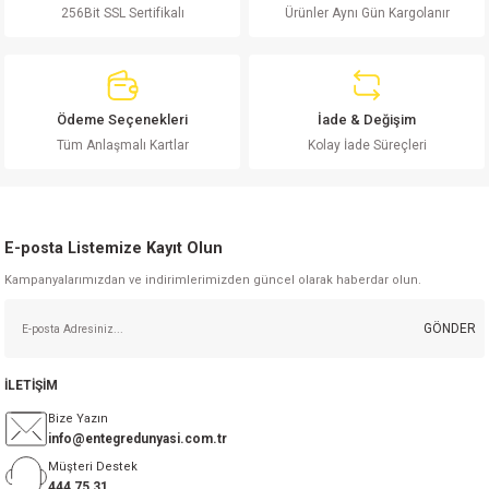
256Bit SSL Sertifikalı
Ürünler Aynı Gün Kargolanır
Ürün resmi kalitesiz, bozuk veya görüntülenemiyor.
Ürün açıklamasında eksik bilgiler bulunuyor.
Ürün bilgilerinde hatalar bulunuyor.
Ürün fiyatı diğer sitelerden daha pahalı.
Ödeme Seçenekleri
İade & Değişim
Bu ürüne benzer farklı alternatifler olmalı.
Tüm Anlaşmalı Kartlar
Kolay İade Süreçleri
E-posta Listemize Kayıt Olun
Kampanyalarımızdan ve indirimlerimizden güncel olarak haberdar olun.
Gönder
GÖNDER
İLETİŞİM
Bize Yazın
info@entegredunyasi.com.tr
Müşteri Destek
444 75 31