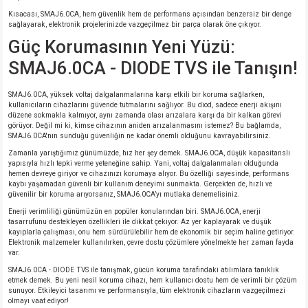
si
nsatörler
ç 25W
od
Kısacası, SMAJ6.0CA, hem güvenlik hem de performans açısından benzersiz bir denge
sağlayarak, elektronik projelerinizde vazgeçilmez bir parça olarak öne çıkıyor.
Güç Korumasının Yeni Yüzü:
ndansatör
ç 3W
ç
SMAJ6.0CA - DIODE TVS ile Tanışın!
ver
d Kondansatörler
ç 4W
SMAJ6.0CA, yüksek voltaj dalgalanmalarına karşı etkili bir koruma sağlarken,
kullanıcıların cihazlarını güvende tutmalarını sağlıyor. Bu diod, sadece enerji akışını
si
ansatör
ç 6W
düzene sokmakla kalmıyor, aynı zamanda olası arızalara karşı da bir kalkan görevi
görüyor. Değil mi ki, kimse cihazının aniden arızalanmasını istemez? Bu bağlamda,
SMAJ6.0CA'nın sunduğu güvenliğin ne kadar önemli olduğunu kavrayabilirsiniz.
si
Kondansatör
ç 7W
d
Zamanla yarıştığımız günümüzde, hız her şey demek. SMAJ6.0CA, düşük kapasitanslı
yapısıyla hızlı tepki verme yeteneğine sahip. Yani, voltaj dalgalanmaları olduğunda
hemen devreye giriyor ve cihazınızı korumaya alıyor. Bu özelliği sayesinde, performans
isi
ansatör
ç 8W
kaybı yaşamadan güvenli bir kullanım deneyimi sunmakta. Gerçekten de, hızlı ve
güvenilir bir koruma arıyorsanız, SMAJ6.0CA’yı mutlaka denemelisiniz.
si
ster AXİAL Kondansatör
ç 9W
Enerji verimliliği günümüzün en popüler konularından biri. SMAJ6.0CA, enerji
tasarrufunu destekleyen özellikleri ile dikkat çekiyor. Az yer kaplayarak ve düşük
kayıplarla çalışması, onu hem sürdürülebilir hem de ekonomik bir seçim haline getiriyor.
Elektronik malzemeler kullanılırken, çevre dostu çözümlere yönelmekte her zaman fayda
risi
ndansatörler
var.
SMAJ6.0CA - DIODE TVS ile tanışmak, gücün koruma tarafındaki atılımlara tanıklık
isi
atör
etmek demek. Bu yeni nesil koruma cihazı, hem kullanıcı dostu hem de verimli bir çözüm
sunuyor. Etkileyici tasarımı ve performansıyla, tüm elektronik cihazların vazgeçilmezi
olmayı vaat ediyor!