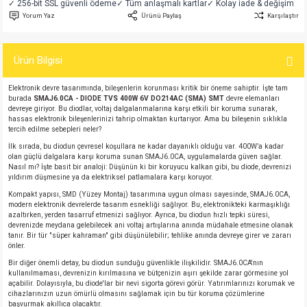
✓ 256-bit SSL güvenli ödeme
✓ Tüm anlaşmalı kartlar
✓ Kolay iade & değişim
si
atör
Serisi
enç 3W
 603 Kılıf
Yorum Yaz
Ürünü Paylaş
Karşılaştır
si
satör
erisi
enç 4W
 603 Kılıf - 25 Adet
Ürün Bilgisi
4 Serisi,27 Serisi,93 Serisi
atör
Serisi
enç 5W
 805 Kılıf
Elektronik devre tasarımında, bileşenlerin korunması kritik bir öneme sahiptir. İşte tam
burada
SMAJ6.0CA - DIODE TVS 400W 6V DO214AC (SMA) SMT
devre elemanları
devreye giriyor. Bu diodlar, voltaj dalgalanmalarına karşı etkili bir koruma sunarak,
tör
 Serisi
ç 10W
 805 Kılıf - 25 Adet
hassas elektronik bileşenlerinizi tahrip olmaktan kurtarıyor. Ama bu bileşenin sıklıkla
tercih edilme sebepleri neler?
İlk sırada, bu diodun çevresel koşullara ne kadar dayanıklı olduğu var. 400W’a kadar
erisi
atör
erisi
ç 11W
d
olan güçlü dalgalara karşı koruma sunan SMAJ6.0CA, uygulamalarda güven sağlar.
Nasıl mı? İşte basit bir analoji: Düşünün ki bir koruyucu kalkan gibi, bu diode, devrenizi
yıldırım düşmesine ya da elektriksel patlamalara karşı koruyor.
isi
satör
ç 13W
Kompakt yapısı, SMD (Yüzey Montaj) tasarımına uygun olması sayesinde, SMAJ6.0CA,
modern elektronik devrelerde tasarım esnekliği sağlıyor. Bu, elektronikteki karmaşıklığı
isi
atör
ç 14W
azaltırken, yerden tasarruf etmenizi sağlıyor. Ayrıca, bu diodun hızlı tepki süresi,
devrenizde meydana gelebilecek ani voltaj artışlarına anında müdahale etmesine olanak
tanır. Bir tür "süper kahraman" gibi düşünülebilir; tehlike anında devreye girer ve zararı
önler.
i
satör
ç 15W
Bir diğer önemli detay, bu diodun sunduğu güvenlikle ilişkilidir. SMAJ6.0CA'nın
kullanılmaması, devrenizin kırılmasına ve bütçenizin aşırı şekilde zarar görmesine yol
isi
atör
ç 17W
iyot
açabilir. Dolayısıyla, bu diode'lar bir nevi sigorta görevi görür. Yatırımlarınızı korumak ve
cihazlarınızın uzun ömürlü olmasını sağlamak için bu tür koruma çözümlerine
başvurmak akıllıca olacaktır.