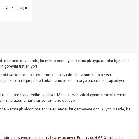
Karşılaştır
-bit mimarisi sayesinde, bu mikrodenetleyici, karmaşık uygulamalar için etkili
n görevini üstleniyor!
, hafif ve kompakt bir tasarıma sahip. Bu da cihazların daha az yer
çin kapsamlı projelere kadar geniş bir kullanıcı yelpazesine hitap ediyor.
nu bu alanlarda vazgeçilmez kılıyor. Mesela, evinizdeki aydınlatma sistemini
üketimi ile uzun ömürlü bir performans sunuyor.
de, karmaşık algoritmalar bile eğlenceli bir çerçeveye dönüşüyor. Özetle, bu
t süreleri sayesinde işlerinizi kolaylaştırıyor. Emrinizdeki GPIO pinleri ile