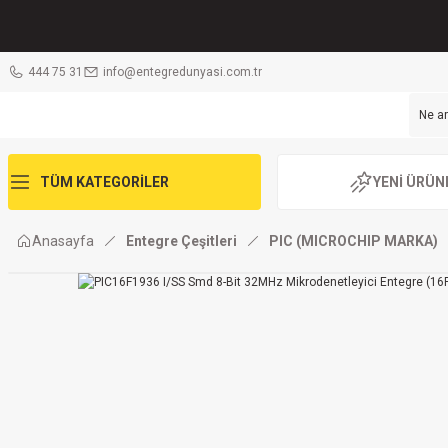
444 75 31
info@entegredunyasi.com.tr
TÜM KATEGORİLER
YENİ ÜRÜN
Anasayfa
Entegre Çeşitleri
PIC (MICROCHIP MARKA)