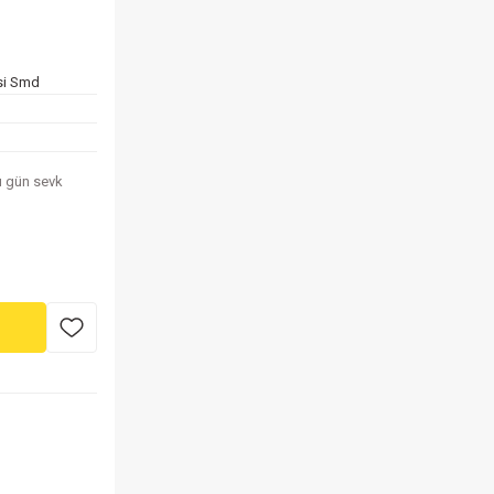
si Smd
nı gün sevk