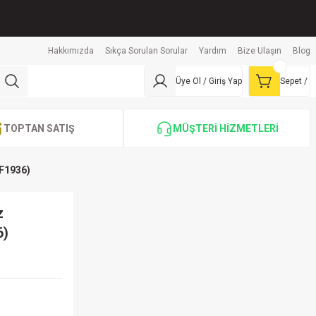
Hakkımızda
Sıkça Sorulan Sorular
Yardım
Bize Ulaşın
Blog
Üye Ol / Giriş Yap
Sepet /
TOPTAN SATIŞ
MÜŞTERİ HİZMETLERİ
6F1936)
z
6)