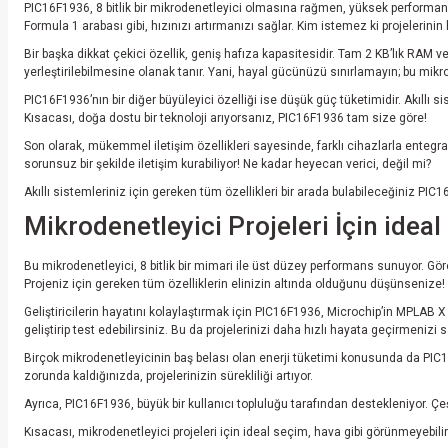
PIC16F1936, 8 bitlik bir mikrodenetleyici olmasına rağmen, yüksek performans sun
Formula 1 arabası gibi, hızınızı artırmanızı sağlar. Kim istemez ki projelerinin 
Bir başka dikkat çekici özellik, geniş hafıza kapasitesidir. Tam 2 KB’lık RAM v
yerleştirilebilmesine olanak tanır. Yani, hayal gücünüzü sınırlamayın; bu mikrod
PIC16F1936’nın bir diğer büyüleyici özelliği ise düşük güç tüketimidir. Akıllı s
Kısacası, doğa dostu bir teknoloji arıyorsanız, PIC16F1936 tam size göre!
Son olarak, mükemmel iletişim özellikleri sayesinde, farklı cihazlarla entegras
sorunsuz bir şekilde iletişim kurabiliyor! Ne kadar heyecan verici, değil mi?
Akıllı sistemleriniz için gereken tüm özellikleri bir arada bulabileceğiniz PI
Mikrodenetleyici Projeleri İçin ide
Bu mikrodenetleyici, 8 bitlik bir mimari ile üst düzey performans sunuyor. Görev
Projeniz için gereken tüm özelliklerin elinizin altında olduğunu düşünsenize! S
Geliştiricilerin hayatını kolaylaştırmak için PIC16F1936, Microchip’in MPLA
geliştirip test edebilirsiniz. Bu da projelerinizi daha hızlı hayata geçirmenizi s
Birçok mikrodenetleyicinin baş belası olan enerji tüketimi konusunda da PIC1
zorunda kaldığınızda, projelerinizin sürekliliği artıyor.
Ayrıca, PIC16F1936, büyük bir kullanıcı topluluğu tarafından destekleniyor. Ç
Kısacası, mikrodenetleyici projeleri için ideal seçim, hava gibi görünmeyebil