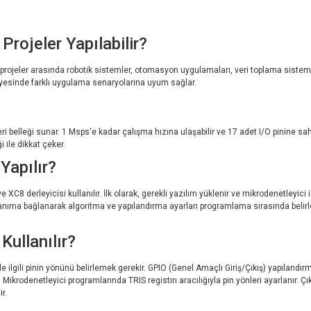
rojeler Yapılabilir?
projeler arasında robotik sistemler, otomasyon uygulamaları, veri toplama sistemler
ri sayesinde farklı uygulama senaryolarına uyum sağlar.
ri belleği sunar. 1 Msps'e kadar çalışma hızına ulaşabilir ve 17 adet I/O pinine sahip
i ile dikkat çeker.
Yapılır?
8 derleyicisi kullanılır. İlk olarak, gerekli yazılım yüklenir ve mikrodenetleyici 
nanıma bağlanarak algoritma ve yapılandırma ayarları programlama sırasında belirlen
Kullanılır?
lgili pinin yönünü belirlemek gerekir. GPIO (Genel Amaçlı Giriş/Çıkış) yapılandırmasın
ır. Mikrodenetleyici programlarında TRIS registırı aracılığıyla pin yönleri ayarlanır
r.