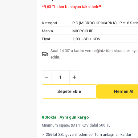
*9,63 TL den başlayan taksitlerle!!
Kategori
PIC (MICROCHIP MARKA)
,
Pic16 Seri
Marka
MİCROCHİP
Fiyat
1,80 USD + KDV
Saat 14:00’ a kadar vereceğiniz tüm siparişler, ay
edilir.
Sepete Ekle
Hemen Al
Stokta · Aynı gün kargo
Minimum sipariş tutarı: KDV dahil 500 TL
✓ 256-bit SSL güvenli ödeme
✓ Tüm anlaşmalı kartlar