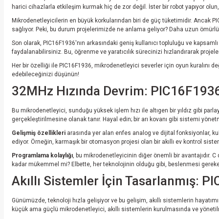
harici cihazlarla etkileşim kurmak hiç de zor değil. İster bir robot yapıyor olu
Mikrodenetleyicilerin en büyük korkularından biri de güç tüketimidir. Ancak PI
sağlıyor. Peki, bu durum projelerimizde ne anlama geliyor? Daha uzun ömürlü p
Son olarak, PIC16F1936'nın arkasındaki geniş kullanıcı topluluğu ve kapsamlı do
faydalanabilirsiniz. Bu, öğrenme ve yaratıcılık sürecinizi hızlandırarak projele
Her bir özelliği ile PIC16F1936, mikrodenetleyici severler için oyun kuralını de
edebileceğinizi düşünün!
32MHz Hızında Devrim: PIC16F1936 
Bu mikrodenetleyici, sunduğu yüksek işlem hızı ile altıgen bir yıldız gibi par
gerçekleştirilmesine olanak tanır. Hayal edin; bir arı kovanı gibi sistemi yöne
Gelişmiş özellikleri
arasında yer alan enfes analog ve dijital fonksiyonlar, ku
ediyor. Örneğin, karmaşık bir otomasyon projesi olan bir akıllı ev kontrol siste
Programlama kolaylığı
, bu mikrodenetleyicinin diğer önemli bir avantajıdır.
kadar mükemmel mi? Elbette, her teknolojinin olduğu gibi, beslenmesi gereken
Akıllı Sistemler İçin Tasarlanmış: P
Günümüzde, teknoloji hızla gelişiyor ve bu gelişim, akıllı sistemlerin hayatımı
küçük ama güçlü mikrodenetleyici, akıllı sistemlerin kurulmasında ve yönetilme