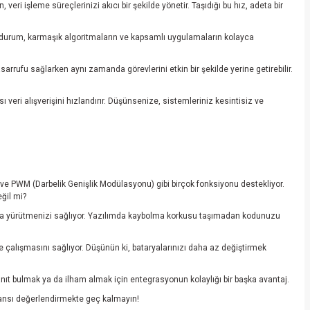
eri işleme süreçlerinizi akıcı bir şekilde yönetir. Taşıdığı bu hız, adeta bir
. Bu durum, karmaşık algoritmaların ve kapsamlı uygulamaların kolayca
asarrufu sağlarken aynı zamanda görevlerini etkin bir şekilde yerine getirebilir.
 veri alışverişini hızlandırır. Düşünsenize, sistemleriniz kesintisiz ve
ici) ve PWM (Darbelik Genişlik Modülasyonu) gibi birçok fonksiyonu destekliyor.
eğil mi?
ğıyla yürütmenizi sağlıyor. Yazılımda kaybolma korkusu taşımadan kodunuzu
 çalışmasını sağlıyor. Düşünün ki, bataryalarınızı daha az değiştirmek
anıt bulmak ya da ilham almak için entegrasyonun kolaylığı bir başka avantaj.
 şansı değerlendirmekte geç kalmayın!