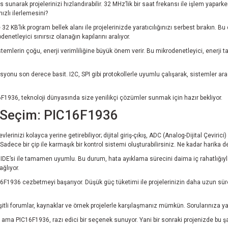
arak projelerinizi hızlandırabilir. 32 MHz’lik bir saat frekansı ile işlem yaparken, v
hızlı ilerlemesini?
e 32 KB’lık program bellek alanı ile projelerinizde yaratıcılığınızı serbest bırakın
enetleyici sınırsız olanağın kapılarını aralıyor.
istemlerin çoğu, enerji verimliliğine büyük önem verir. Bu mikrodenetleyici, enerji t
yonu son derece basit. I2C, SPI gibi protokollerle uyumlu çalışarak, sistemler arası
C16F1936, teknoloji dünyasında size yenilikçi çözümler sunmak için hazır bekliyor.
al Seçim: PIC16F1936
lerinizi kolayca yerine getirebiliyor; dijital giriş-çıkış, ADC (Analog-Dijital Çevir
adece bir çip ile karmaşık bir kontrol sistemi oluşturabilirsiniz. Ne kadar harika d
B X IDE’si ile tamamen uyumlu. Bu durum, hata ayıklama sürecini daima iç rahatlı
ağlıyor.
6F1936 cezbetmeyi başarıyor. Düşük güç tüketimi ile projelerinizin daha uzun süre
eşitli forumlar, kaynaklar ve örnek projelerle karşılaşmanız mümkün. Sorularınıza y
ir ama PIC16F1936, razı edici bir seçenek sunuyor. Yani bir sonraki projenizde bu