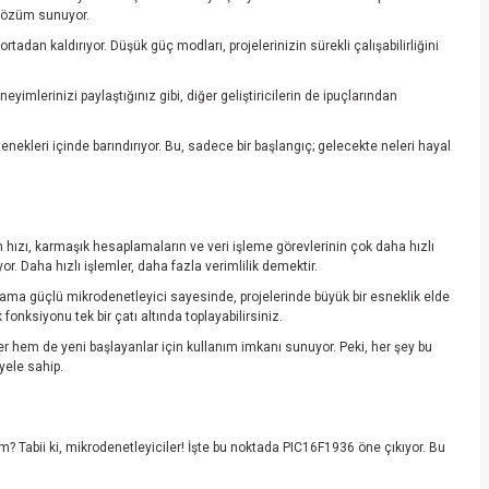
r çözüm sunuyor.
dan kaldırıyor. Düşük güç modları, projelerinizin sürekli çalışabilirliğini
imlerinizi paylaştığınız gibi, diğer geliştiricilerin de ipuçlarından
tenekleri içinde barındırıyor. Bu, sadece bir başlangıç; gelecekte neleri hayal
m hızı, karmaşık hesaplamaların ve veri işleme görevlerinin çok daha hızlı
r. Daha hızlı işlemler, daha fazla verimlilik demektir.
if ama güçlü mikrodenetleyici sayesinde, projelerinde büyük bir esneklik elde
fonksiyonu tek bir çatı altında toplayabilirsiniz.
er hem de yeni başlayanlar için kullanım imkanı sunuyor. Peki, her şey bu
yele sahip.
im? Tabii ki, mikrodenetleyiciler! İşte bu noktada PIC16F1936 öne çıkıyor. Bu