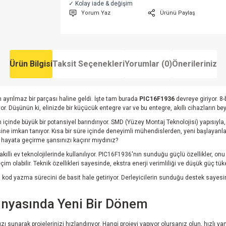
✓ Kolay iade & değişim
Yorum Yaz
Ürünü Paylaş
Ürün Bilgisi
Taksit Seçenekleri
Yorumlar (0)
Önerileriniz
 ayrılmaz bir parçası haline geldi. İşte tam burada
PIC16F1936
devreye giriyor. 8
 Düşünün ki, elinizde bir küçücük entegre var ve bu entegre, akıllı cihazların beyi
 içinde büyük bir potansiyel barındırıyor. SMD (Yüzey Montaj Teknolojisi) yapısıyla
e imkan tanıyor. Kısa bir süre içinde deneyimli mühendislerden, yeni başlayanlar i
yi hayata geçirme şansınızı kaçırır mıydınız?
kıllı ev teknolojilerinde kullanılıyor. PIC16F1936'nın sunduğu güçlü özellikler, o
im olabilir. Teknik özellikleri sayesinde, ekstra enerji verimliliği ve düşük güç t
 kod yazma sürecini de basit hale getiriyor. Derleyicilerin sunduğu destek sayesin
.
ünyasında Yeni Bir Dönem
 sunarak projelerinizi hızlandırıyor. Hangi projeyi yapıyor olursanız olun, hızlı yanı