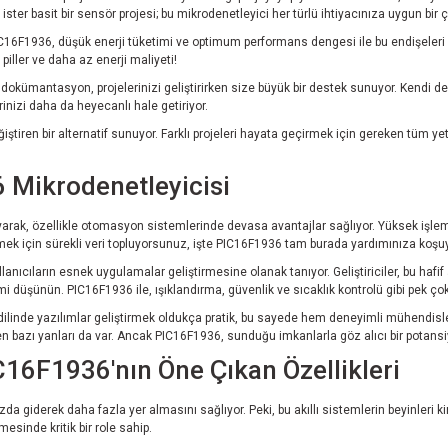
n, ister basit bir sensör projesi; bu mikrodenetleyici her türlü ihtiyacınıza uygun bi
C16F1936, düşük enerji tüketimi ve optimum performans dengesi ile bu endişeleri orta
iller ve daha az enerji maliyeti!
kümantasyon, projelerinizi geliştirirken size büyük bir destek sunuyor. Kendi deney
rinizi daha da heyecanlı hale getiriyor.
ğiştiren bir alternatif sunuyor. Farklı projeleri hayata geçirmek için gereken tüm ye
Mikrodenetleyicisi
layarak, özellikle otomasyon sistemlerinde devasa avantajlar sağlıyor. Yüksek işle
tmek için sürekli veri topluyorsunuz, işte PIC16F1936 tam burada yardımınıza koşuyo
llanıcıların esnek uygulamalar geliştirmesine olanak tanıyor. Geliştiriciler, bu haf
mi düşünün. PIC16F1936 ile, ışıklandırma, güvenlik ve sıcaklık kontrolü gibi pek çok 
 C dilinde yazılımlar geliştirmek oldukça pratik, bu sayede hem deneyimli mühendisl
 bazı yanları da var. Ancak PIC16F1936, sunduğu imkanlarla göz alıcı bir potansi
IC16F1936'nın Öne Çıkan Özellikleri
zda giderek daha fazla yer almasını sağlıyor. Peki, bu akıllı sistemlerin beyinleri k
sinde kritik bir role sahip.