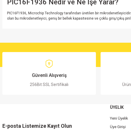
PIC16F1936 Nedir ve Ne İşe Yarar?
PIC16F1936, Microchip Technology tarafından üretilen bir mikrodenetleyicidir. G
olan bu mikrodenetleyici, geniş bir bellek kapasitesine ve çoklu giriş/çıkış pinl
Bu ürünün fiyat bilgisi, resim, ürün açıklamalarında ve diğer konularda yete
Görüş ve önerileriniz için teşekkür ederiz.
Ürün resmi kalitesiz, bozuk veya görüntülenemiyor.
Ürün açıklamasında eksik bilgiler bulunuyor.
Ürün bilgilerinde hatalar bulunuyor.
Güvenli Alışveriş
Ürün fiyatı diğer sitelerden daha pahalı.
256Bit SSL Sertifikalı
Ürün
Bu ürüne benzer farklı alternatifler olmalı.
ÜYELİK
Yeni Üyelik
E-posta Listemize Kayıt Olun
Üye Girişi