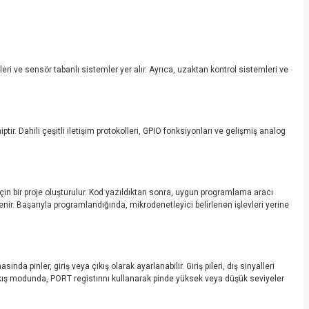
i ve sensör tabanlı sistemler yer alır. Ayrıca, uzaktan kontrol sistemleri ve
tir. Dahili çeşitli iletişim protokolleri, GPIO fonksiyonları ve gelişmiş analog
için bir proje oluşturulur. Kod yazıldıktan sonra, uygun programlama aracı
ir. Başarıyla programlandığında, mikrodenetleyici belirlenen işlevleri yerine
da pinler, giriş veya çıkış olarak ayarlanabilir. Giriş pileri, dış sinyalleri
. Çıkış modunda, PORT registırını kullanarak pinde yüksek veya düşük seviyeler