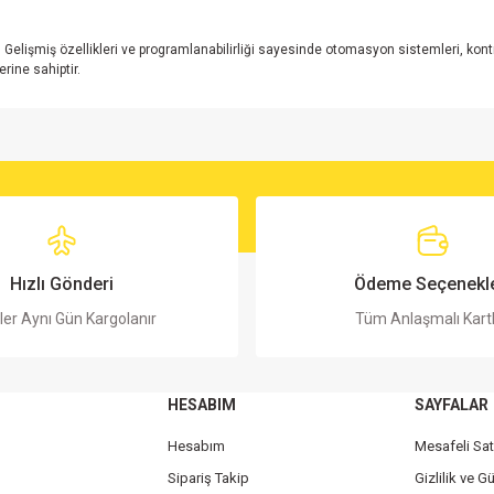
elişmiş özellikleri ve programlanabilirliği sayesinde otomasyon sistemleri, kontrol
erine sahiptir.
rsiz gördüğünüz noktaları öneri formunu kullanarak tarafımıza iletebilirsiniz.
Bu ürüne ilk yorumu siz yapın!
Yorum Yaz
Hızlı Gönderi
Ödeme Seçenekle
ler Aynı Gün Kargolanır
Tüm Anlaşmalı Kart
HESABIM
SAYFALAR
Hesabım
Mesafeli Sa
Sipariş Takip
Gizlilik ve G
Gönder