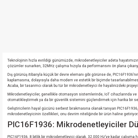
Teknolojinin hızla evrildiği günümüzde, mikrodenetleyiciler adeta hayatımızın
çözümler sunarken, 32MHz çalışma hızıyla da performansını ön plana çıkarıyor.
Dış görünüş itibarıyla küçük bir devre elemanı gibi görünse de, PIC16F1936’nın
kaplamasına, dolayısıyla daha modern ve estetik bir biçimde tasarlanabilmesin
Acaba, bir tasarımcı olarak bu tür bir mikrodenetleyici ile hayalinizdeki proje
Mikrodenetleyiciler, genellikle otomasyon sistemlerinde, IoT cihazlarında ve a
otomatikleştirmek ya da bir güvenlik sistemini güçlendirmek için harika bir seç
Geliştiricilerin hayal gücünü serbest bırakmasına olanak tanıyan PIC16F1936,
mikrodenetleyicinin özellikleri, onu devrim niteliğinde bir ürün haline getiriyor
PIC16F1936: Mikrodenetleyiciler D
PIC16F1936, 8 bitlik bir mikrodenetleyici olarak, 32.000 Hz’ye kadar çalışma hızı