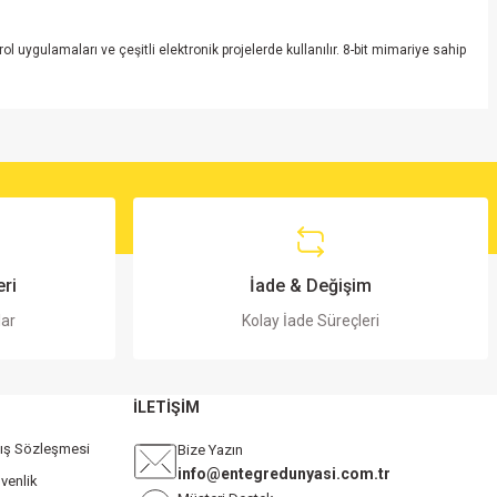
 uygulamaları ve çeşitli elektronik projelerde kullanılır. 8-bit mimariye sahip
ri
İade & Değişim
lar
Kolay İade Süreçleri
İLETİŞİM
tış Sözleşmesi
Bize Yazın
info@entegredunyasi.com.tr
üvenlik