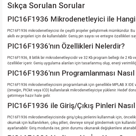
Sıkça Sorulan Sorular
PIC16F1936 Mikrodenetleyici ile Hangi P
PIC16F1936 mikrodenetleyicisi ile çeşitli projeler geliştirmek mümkündür. Bu 
akıllı ev projeleri için de kullanılabilir. Geniş pin sayısı ve entegre özellikle
PIC16F1936'nın Özellikleri Nelerdir?
PIC16F1936, 8 bitlik bir mikrodenetleyicidir ve 32 Kb program belleği ile 2 Kb ve
özellikler içerir. Geniş uygulama alanları için tasarlanmış olup, enerji verimliliğ
PIC16F1936'nın Programlanması Nasıl 
PIC16F1936 mikrodenetleyicisini programlamak için genellikle MPLAB X IDE ve XC
(örneğin, PICkit veya ICD) kullanılarak mikrodenetleyiciye yüklenir. Hedef do
getirmeye hazır hale gelir.
PIC16F1936 ile Giriş/Çıkış Pinleri Nasıl 
PIC16F1936 mikrodenetleyicisinde giriş/çıkış pinlerini kullanmak için, öncelikle i
okumak için kullanılırken, çıkış pilleri, devreye sinyal göndermek için kullanıl
ayarlanabilir. Giriş modunda ise, pinin durumu okunarak değişkenlere atanabili