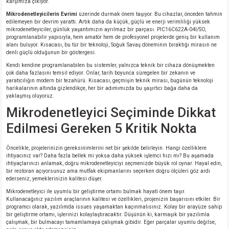
karşımıza çıkıyor.
si
ansatör
 Kılıf
Mikrodenetleyicilerin Evrimi
üzerinde durmak önem taşıyor. Bu cihazlar, önceden tahmin
edilemeyen bir devrim yarattı. Artık daha da küçük, güçlü ve enerji verimliliği yüksek
si
a Tipi Kondansatör
 Kılıf
mikrodenetleyiciler, günlük yaşantımızın ayrılmaz bir parçası. PIC16C622A-04I/SO,
programlanabilir yapısıyla, hem amatör hem de profesyonel projelerde geniş bir kullanım
alanı buluyor. Kısacası, bu tür bir teknoloji, Soğuk Savaş döneminin bıraktığı mirasın ne
denli güçlü olduğunun bir göstergesi.
risi
Tipi Kondansatör
 Kılıf
Kendi kendine programlanabilen bu sistemler, yalnızca teknik bir cihaza dönüşmekten
çok daha fazlasını temsil ediyor. Onlar, tarih boyunca süregelen bir zekanın ve
si
nsatör
 Kılıf
yaratıcılığın modern bir tezahürü. Kısacası, geçmişin teknik mirası, bugünün teknoloji
harikalarının altında gizlendikçe, her bir adımımızda bu şaşırtıcı bağa daha da
yaklaşmış oluyoruz.
si
r 1206 Kılıf
Kılıf
Mikrodenetleyici Seçiminde Dikkat
Edilmesi Gereken 5 Kritik Nokta
si
 402 Kılıf
Kılıf
Öncelikle, projelerinizin gereksinimlerini net bir şekilde belirleyin. Hangi özelliklere
isi
 603 Kılıf
Kılıf
ihtiyacınız var? Daha fazla bellek mi yoksa daha yüksek işlemci hızı mı? Bu aşamada
ihtiyaçlarınızı anlamak, doğru mikrodenetleyiciyi seçmenizde büyük rol oynar. Hayal edin,
bir restoran açıyorsunuz ama mutfak ekipmanlarını seçerken doğru ölçüleri göz ardı
si
 805 Kılıf
5W
ederseniz, yemeklerinizin kalitesi düşer.
Mikrodenetleyici ile uyumlu bir geliştirme ortamı bulmak hayati önem taşır.
Kullanacağınız yazılım araçlarının kalitesi ve özellikleri, projenizin başarısını etkiler. Bir
isi
nsatör
W
programcı olarak, yazılımda issues yaşamaktan kaçınmalısınız. Kolay bir arayüze sahip
bir geliştirme ortamı, işlerinizi kolaylaştıracaktır. Düşünün ki, karmaşık bir yazılımla
çalışmak, bir bulmacayı tamamlamaya çalışmak gibidir. Eğer parçalar uyumlu değilse,
si
atör
W