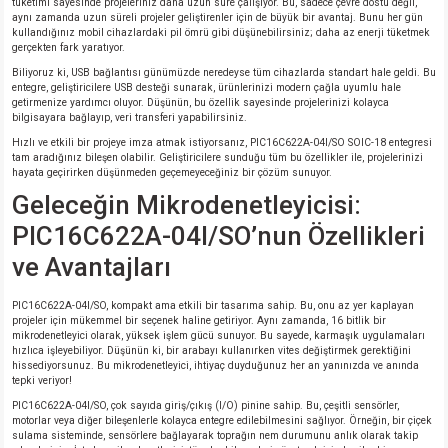
tüketimi sayesinde projeleriniz daha uzun süre çalışıyor. Bu, sadece çevre dostu değil,
aynı zamanda uzun süreli projeler geliştirenler için de büyük bir avantaj. Bunu her gün
si
atör
Serisi
enç 3W
 603 Kılıf
kullandığınız mobil cihazlardaki pil ömrü gibi düşünebilirsiniz; daha az enerji tüketmek
gerçekten fark yaratıyor.
si
satör
erisi
enç 4W
 603 Kılıf - 25 Adet
Biliyoruz ki, USB bağlantısı günümüzde neredeyse tüm cihazlarda standart hale geldi. Bu
entegre, geliştiricilere USB desteği sunarak, ürünlerinizi modern çağla uyumlu hale
getirmenize yardımcı oluyor. Düşünün, bu özellik sayesinde projelerinizi kolayca
4 Serisi,27 Serisi,93 Serisi
atör
Serisi
enç 5W
 805 Kılıf
bilgisayara bağlayıp, veri transferi yapabilirsiniz.
Hızlı ve etkili bir projeye imza atmak istiyorsanız, PIC16C622A-04I/SO SOIC-18 entegresi
tam aradığınız bileşen olabilir. Geliştiricilere sunduğu tüm bu özellikler ile, projelerinizi
tör
 Serisi
ç 10W
 805 Kılıf - 25 Adet
hayata geçirirken düşünmeden geçemeyeceğiniz bir çözüm sunuyor.
Geleceğin Mikrodenetleyicisi:
erisi
atör
erisi
ç 11W
d
PIC16C622A-04I/SO’nun Özellikleri
ve Avantajları
isi
satör
ç 13W
PIC16C622A-04I/SO, kompakt ama etkili bir tasarıma sahip. Bu, onu az yer kaplayan
isi
atör
ç 14W
projeler için mükemmel bir seçenek haline getiriyor. Aynı zamanda, 16 bitlik bir
mikrodenetleyici olarak, yüksek işlem gücü sunuyor. Bu sayede, karmaşık uygulamaları
hızlıca işleyebiliyor. Düşünün ki, bir arabayı kullanırken vites değiştirmek gerektiğini
i
satör
ç 15W
hissediyorsunuz. Bu mikrodenetleyici, ihtiyaç duyduğunuz her an yanınızda ve anında
tepki veriyor!
PIC16C622A-04I/SO, çok sayıda giriş/çıkış (I/O) pinine sahip. Bu, çeşitli sensörler,
isi
atör
ç 17W
iyot
motorlar veya diğer bileşenlerle kolayca entegre edilebilmesini sağlıyor. Örneğin, bir çiçek
sulama sisteminde, sensörlere bağlayarak toprağın nem durumunu anlık olarak takip