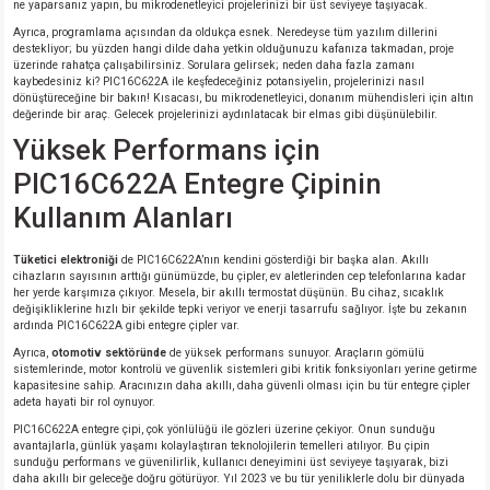
ne yaparsanız yapın, bu mikrodenetleyici projelerinizi bir üst seviyeye taşıyacak.
Ayrıca, programlama açısından da oldukça esnek. Neredeyse tüm yazılım dillerini
destekliyor; bu yüzden hangi dilde daha yetkin olduğunuzu kafanıza takmadan, proje
üzerinde rahatça çalışabilirsiniz. Sorulara gelirsek; neden daha fazla zamanı
kaybedesiniz ki? PIC16C622A ile keşfedeceğiniz potansiyelin, projelerinizi nasıl
dönüştüreceğine bir bakın! Kısacası, bu mikrodenetleyici, donanım mühendisleri için altın
değerinde bir araç. Gelecek projelerinizi aydınlatacak bir elmas gibi düşünülebilir.
Yüksek Performans için
PIC16C622A Entegre Çipinin
Kullanım Alanları
Tüketici elektroniği
de PIC16C622A’nın kendini gösterdiği bir başka alan. Akıllı
cihazların sayısının arttığı günümüzde, bu çipler, ev aletlerinden cep telefonlarına kadar
her yerde karşımıza çıkıyor. Mesela, bir akıllı termostat düşünün. Bu cihaz, sıcaklık
değişikliklerine hızlı bir şekilde tepki veriyor ve enerji tasarrufu sağlıyor. İşte bu zekanın
ardında PIC16C622A gibi entegre çipler var.
Ayrıca,
otomotiv sektöründe
de yüksek performans sunuyor. Araçların gömülü
sistemlerinde, motor kontrolü ve güvenlik sistemleri gibi kritik fonksiyonları yerine getirme
kapasitesine sahip. Aracınızın daha akıllı, daha güvenli olması için bu tür entegre çipler
adeta hayati bir rol oynuyor.
PIC16C622A entegre çipi, çok yönlülüğü ile gözleri üzerine çekiyor. Onun sunduğu
avantajlarla, günlük yaşamı kolaylaştıran teknolojilerin temelleri atılıyor. Bu çipin
sunduğu performans ve güvenilirlik, kullanıcı deneyimini üst seviyeye taşıyarak, bizi
daha akıllı bir geleceğe doğru götürüyor. Yıl 2023 ve bu tür yeniliklerle dolu bir dünyada