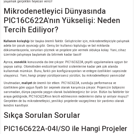
yaşamak gerçekten heyecan verici!
Mikrodenetleyici Dünyasında
PIC16C622A'nın Yükselişi: Neden
Tercih Ediliyor?
Kullanım kolaylığı
bir başka önemli faktör. Geliştiriciler için, mikrodenetleyiciyle çalışmak
adeta bir çocuk oyuncağı gibi. Geniş bir kullanıcı topluluğu ve bol miktarda
dökümantasyonla, sorunları çözmek ve projelere yön vermek oldukça kolay. Yani, cihaz
üzerinde çalışmaya başlamak da bitirmek kadar basit!
Ayrıca,
esneklik
konusunda da öne çıkıyor. PIC16C622A, çeşitli uygulamalara uygun bir
yapıya sahip. Otomotivden endüstriyel kontrol sistemlerine kadar pek çok alanda
kullanmak mümkün. Bunu, farklı pin konfigürasyonları ve entegre özellikleri sayesinde
ulaşıyoruz. Yani, hangi projeyi yürütüyorsanız yürütün; bu mikrodenetleyici yanınızda!
Unutmadan,
maliyet
de önemli bir etken. PIC16C622A, sunduğu performansa ve
özelliklere göre uygun fiyatlı bir seçenek olarak karşımıza çıkıyor. Projenizin bütçesini
sarsmadan, dünya çapında yaygın olarak bulabileceğiniz bir ürün. Bütün bu faktörler bir
araya geldiğinde, PIC16C622A'nın tercih edilmesinin nedenlerini daha iyi anlıyor muyuz?
Gerçekten de bu mikrodenetleyici, yenilikçi projelerde vazgeçilmez bir yardımcı olarak
kendini kanıtlıyor.
Sıkça Sorulan Sorular
PIC16C622A-04I/SO ile Hangi Projeler