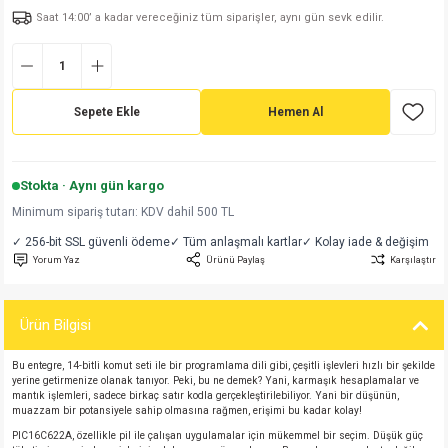
Saat 14:00’ a kadar vereceğiniz tüm siparişler, aynı gün sevk edilir.
md
risi
Klemens 180C
nsatör
erisi
renç %5 2W
Kılıf
risi
Klemens 90C
atör
risi
enç 1/8w
Kılıf
Sepete Ekle
Hemen Al
i
satör
risi
enç %1 1/2W
k kapasitör
si
atör
risi
enç %1 1/4W
Stokta · Aynı gün kargo
Minimum sipariş tutarı: KDV dahil 500 TL
si
tör
risi
renç 1/2W
ad
iyot
✓ 256-bit SSL güvenli ödeme
✓ Tüm anlaşmalı kartlar
✓ Kolay iade & değişim
Yorum Yaz
Ürünü Paylaş
Karşılaştır
si
atör
Serisi
renç 10W
isi
satör
Serisi
enç 1W
r 1206 Kılıf
Ürün Bilgisi
Bu entegre, 14-bitli komut seti ile bir programlama dili gibi, çeşitli işlevleri hızlı bir şekilde
 Serisi,45 Serisi
atör
Serisi
renç 20W
 1206 Kılıf - 25 Adet
iyot
yerine getirmenize olanak tanıyor. Peki, bu ne demek? Yani, karmaşık hesaplamalar ve
mantık işlemleri, sadece birkaç satır kodla gerçekleştirilebiliyor. Yani bir düşünün,
muazzam bir potansiyele sahip olmasına rağmen, erişimi bu kadar kolay!
risi
tör
isi
enç 2W
 402 Kılıf
PIC16C622A, özellikle pil ile çalışan uygulamalar için mükemmel bir seçim. Düşük güç