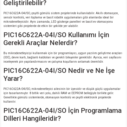
Geliştirilebilir?
PIC16C622A-04I/SO, çeşitli gömülü sistem projelerinde kullanılabilir. Akıllı otomasyon,
sensör kontrolü, veri toplama ve basit robotik uygulamaları gibi alanlarda ideal bir
mikrodenetleyicidir. Aynı zamanda, LED gösterge panelleri ve basit ev otomasyonu
sistemleri gibi projelerde de etkin bir şekilde yer alabilir.
PIC16C622A-04I/SO Kullanımı İçin
Gerekli Araçlar Nelerdir?
Bu mikrodenetleyiciyi kullanmak için bir programlayıcı, uygun yazılım geliştirme araçları
(IDE), devre kartı, bağlantı kabloları ve gerekli bileşenler gereklidir. Ayrıca, veri sayfasını
inceleyerek pin yapılandırmasını ve çalışma koşullarını anlamak önemlidir.
PIC16C622A-04I/SO Nedir ve Ne İşe
Yarar?
PIC16C622A-04I/SO, mikrodenetleyici ailesinin bir üyesidir ve düşük güçlü uygulamalar
için tasarlanmıştır. 8 bitlik veri yolu, dahili RAM ve EEPROM belleğiyle birlikte gelir.
Genellikle gömülü sistemlerde, otomasyon kontrolü ve çeşitli elektronik projelerde
kullanılır.
PIC16C622A-04I/SO İçin Programlama
Dilleri Hangileridir?