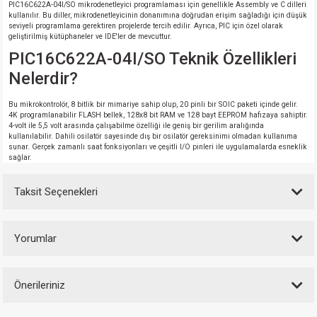
PIC16C622A-04I/SO mikrodenetleyici programlaması için genellikle Assembly ve C dilleri
kullanılır. Bu diller, mikrodenetleyicinin donanımına doğrudan erişim sağladığı için düşük
seviyeli programlama gerektiren projelerde tercih edilir. Ayrıca, PIC için özel olarak
geliştirilmiş kütüphaneler ve IDE'ler de mevcuttur.
PIC16C622A-04I/SO Teknik Özellikleri
Nelerdir?
Bu mikrokontrolör, 8 bitlik bir mimariye sahip olup, 20 pinli bir SOIC paketi içinde gelir.
4K programlanabilir FLASH bellek, 128x8 bit RAM ve 128 bayt EEPROM hafızaya sahiptir.
4-volt ile 5,5 volt arasında çalışabilme özelliği ile geniş bir gerilim aralığında
kullanılabilir. Dahili osilatör sayesinde dış bir osilatör gereksinimi olmadan kullanıma
sunar. Gerçek zamanlı saat fonksiyonları ve çeşitli I/O pinleri ile uygulamalarda esneklik
sağlar.
Taksit Seçenekleri
Yorumlar
Önerileriniz
Bu ürüne ilk yorumu siz yapın!
Bu ürünün fiyat bilgisi, resim, ürün açıklamalarında ve diğer konularda