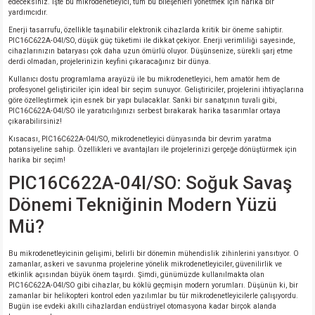
edeceksiniz. İşte bu mikrodenetleyici, tüm bu bileşenleri yönetmek için harika bir
si
nsatörler
ç 25W
od
yardımcıdır.
Enerji tasarrufu, özellikle taşınabilir elektronik cihazlarda kritik bir öneme sahiptir.
PIC16C622A-04I/SO, düşük güç tüketimi ile dikkat çekiyor. Enerji verimliliği sayesinde,
ndansatör
ç 3W
ç
cihazlarınızın bataryası çok daha uzun ömürlü oluyor. Düşünsenize, sürekli şarj etme
derdi olmadan, projelerinizin keyfini çıkaracağınız bir dünya.
ver
d Kondansatörler
ç 4W
Kullanıcı dostu programlama arayüzü ile bu mikrodenetleyici, hem amatör hem de
profesyonel geliştiriciler için ideal bir seçim sunuyor. Geliştiriciler, projelerini ihtiyaçlarına
göre özelleştirmek için esnek bir yapı bulacaklar. Sanki bir sanatçının tuvali gibi,
PIC16C622A-04I/SO ile yaratıcılığınızı serbest bırakarak harika tasarımlar ortaya
si
ansatör
ç 6W
çıkarabilirsiniz!
Kısacası, PIC16C622A-04I/SO, mikrodenetleyici dünyasında bir devrim yaratma
si
Kondansatör
ç 7W
d
potansiyeline sahip. Özellikleri ve avantajları ile projelerinizi gerçeğe dönüştürmek için
harika bir seçim!
PIC16C622A-04I/SO: Soğuk Savaş
isi
ansatör
ç 8W
Dönemi Tekniğinin Modern Yüzü
si
ster AXİAL Kondansatör
ç 9W
Mü?
risi
ndansatörler
Bu mikrodenetleyicinin gelişimi, belirli bir dönemin mühendislik zihinlerini yansıtıyor. O
zamanlar, askeri ve savunma projelerine yönelik mikrodenetleyiciler, güvenilirlik ve
etkinlik açısından büyük önem taşırdı. Şimdi, günümüzde kullanılmakta olan
isi
atör
PIC16C622A-04I/SO gibi cihazlar, bu köklü geçmişin modern yorumları. Düşünün ki, bir
zamanlar bir helikopteri kontrol eden yazılımlar bu tür mikrodenetleyicilerle çalışıyordu.
Bugün ise evdeki akıllı cihazlardan endüstriyel otomasyona kadar birçok alanda