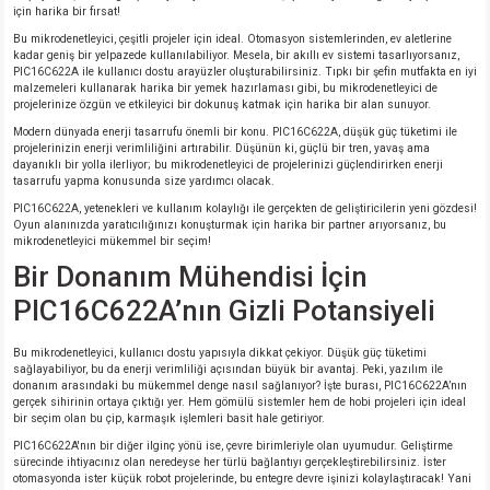
için harika bir fırsat!
Bu mikrodenetleyici, çeşitli projeler için ideal. Otomasyon sistemlerinden, ev aletlerine
isi
kadar geniş bir yelpazede kullanılabiliyor. Mesela, bir akıllı ev sistemi tasarlıyorsanız,
PIC16C622A ile kullanıcı dostu arayüzler oluşturabilirsiniz. Tıpkı bir şefin mutfakta en iyi
malzemeleri kullanarak harika bir yemek hazırlaması gibi, bu mikrodenetleyici de
erisi
projelerinize özgün ve etkileyici bir dokunuş katmak için harika bir alan sunuyor.
Modern dünyada enerji tasarrufu önemli bir konu. PIC16C622A, düşük güç tüketimi ile
projelerinizin enerji verimliliğini artırabilir. Düşünün ki, güçlü bir tren, yavaş ama
releri
dayanıklı bir yolla ilerliyor; bu mikrodenetleyici de projelerinizi güçlendirirken enerji
tasarrufu yapma konusunda size yardımcı olacak.
P MARKA)
PIC16C622A, yetenekleri ve kullanım kolaylığı ile gerçekten de geliştiricilerin yeni gözdesi!
Oyun alanınızda yaratıcılığınızı konuşturmak için harika bir partner arıyorsanız, bu
mikrodenetleyici mükemmel bir seçim!
Bir Donanım Mühendisi İçin
PIC16C622A’nın Gizli Potansiyeli
Bu mikrodenetleyici, kullanıcı dostu yapısıyla dikkat çekiyor. Düşük güç tüketimi
sağlayabiliyor, bu da enerji verimliliği açısından büyük bir avantaj. Peki, yazılım ile
donanım arasındaki bu mükemmel denge nasıl sağlanıyor? İşte burası, PIC16C622A’nın
gerçek sihirinin ortaya çıktığı yer. Hem gömülü sistemler hem de hobi projeleri için ideal
bir seçim olan bu çip, karmaşık işlemleri basit hale getiriyor.
PIC16C622A'nın bir diğer ilginç yönü ise, çevre birimleriyle olan uyumudur. Geliştirme
sürecinde ihtiyacınız olan neredeyse her türlü bağlantıyı gerçekleştirebilirsiniz. İster
otomasyonda ister küçük robot projelerinde, bu entegre devre işinizi kolaylaştıracak! Yani