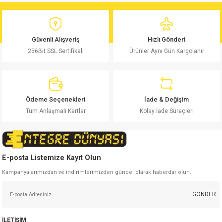
yetersiz gördüğünüz noktaları öneri formunu kullanarak tarafımıza
Yorum Yaz
iletebilirsiniz.
Görüş ve önerileriniz için teşekkür ederiz.
Güvenli Alışveriş
Hızlı Gönderi
256Bit SSL Sertifikalı
Ürünler Aynı Gün Kargolanır
Ürün resmi kalitesiz, bozuk veya görüntülenemiyor.
Ürün açıklamasında eksik bilgiler bulunuyor.
Ürün bilgilerinde hatalar bulunuyor.
Ürün fiyatı diğer sitelerden daha pahalı.
Ödeme Seçenekleri
İade & Değişim
Bu ürüne benzer farklı alternatifler olmalı.
Tüm Anlaşmalı Kartlar
Kolay İade Süreçleri
E-posta Listemize Kayıt Olun
Kampanyalarımızdan ve indirimlerimizden güncel olarak haberdar olun.
Gönder
GÖNDER
İLETİŞİM