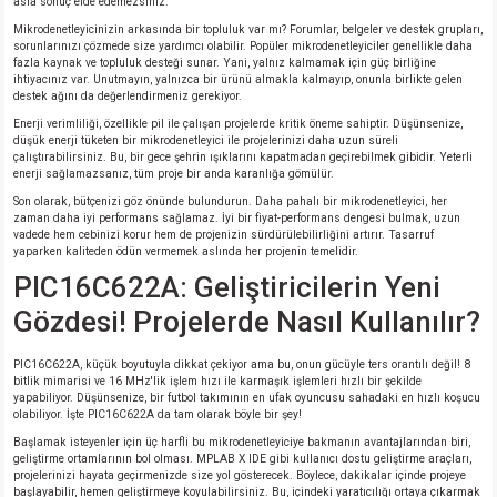
asla sonuç elde edemezsiniz.
Mikrodenetleyicinizin arkasında bir topluluk var mı? Forumlar, belgeler ve destek grupları,
sorunlarınızı çözmede size yardımcı olabilir. Popüler mikrodenetleyiciler genellikle daha
isi
fazla kaynak ve topluluk desteği sunar. Yani, yalnız kalmamak için güç birliğine
ihtiyacınız var. Unutmayın, yalnızca bir ürünü almakla kalmayıp, onunla birlikte gelen
destek ağını da değerlendirmeniz gerekiyor.
si
Enerji verimliliği, özellikle pil ile çalışan projelerde kritik öneme sahiptir. Düşünsenize,
düşük enerji tüketen bir mikrodenetleyici ile projelerinizi daha uzun süreli
çalıştırabilirsiniz. Bu, bir gece şehrin ışıklarını kapatmadan geçirebilmek gibidir. Yeterli
isi
enerji sağlamazsanız, tüm proje bir anda karanlığa gömülür.
Son olarak, bütçenizi göz önünde bulundurun. Daha pahalı bir mikrodenetleyici, her
isi
zaman daha iyi performans sağlamaz. İyi bir fiyat-performans dengesi bulmak, uzun
vadede hem cebinizi korur hem de projenizin sürdürülebilirliğini artırır. Tasarruf
yaparken kaliteden ödün vermemek aslında her projenin temelidir.
risi
PIC16C622A: Geliştiricilerin Yeni
Gözdesi! Projelerde Nasıl Kullanılır?
risi
PIC16C622A, küçük boyutuyla dikkat çekiyor ama bu, onun gücüyle ters orantılı değil! 8
si
bitlik mimarisi ve 16 MHz'lik işlem hızı ile karmaşık işlemleri hızlı bir şekilde
yapabiliyor. Düşünsenize, bir futbol takımının en ufak oyuncusu sahadaki en hızlı koşucu
olabiliyor. İşte PIC16C622A da tam olarak böyle bir şey!
si
Başlamak isteyenler için üç harfli bu mikrodenetleyiciye bakmanın avantajlarından biri,
geliştirme ortamlarının bol olması. MPLAB X IDE gibi kullanıcı dostu geliştirme araçları,
projelerinizi hayata geçirmenizde size yol gösterecek. Böylece, dakikalar içinde projeye
risi
başlayabilir, hemen geliştirmeye koyulabilirsiniz. Bu, içindeki yaratıcılığı ortaya çıkarmak