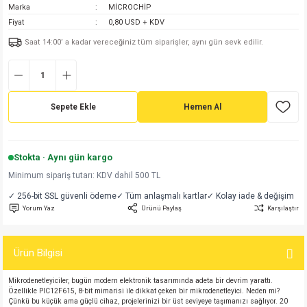
Marka
MİCROCHİP
md
risi
Klemens 180C
nsatör
erisi
renç %5 2W
Kılıf
Fiyat
0,80 USD + KDV
Saat 14:00’ a kadar vereceğiniz tüm siparişler, aynı gün sevk edilir.
risi
Klemens 90C
atör
risi
enç 1/8w
Kılıf
i
satör
risi
enç %1 1/2W
k kapasitör
Sepete Ekle
Hemen Al
si
atör
risi
enç %1 1/4W
si
tör
risi
renç 1/2W
ad
iyot
Stokta · Aynı gün kargo
Minimum sipariş tutarı: KDV dahil 500 TL
si
atör
Serisi
renç 10W
✓ 256-bit SSL güvenli ödeme
✓ Tüm anlaşmalı kartlar
✓ Kolay iade & değişim
Yorum Yaz
Ürünü Paylaş
Karşılaştır
isi
satör
Serisi
enç 1W
r 1206 Kılıf
Ürün Bilgisi
 Serisi,45 Serisi
atör
Serisi
renç 20W
 1206 Kılıf - 25 Adet
iyot
Mikrodenetleyiciler, bugün modern elektronik tasarımında adeta bir devrim yarattı.
risi
tör
isi
enç 2W
 402 Kılıf
Özellikle PIC12F615, 8-bit mimarisi ile dikkat çeken bir mikrodenetleyici. Neden mi?
Çünkü bu küçük ama güçlü cihaz, projelerinizi bir üst seviyeye taşımanızı sağlıyor. 20