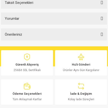
Taksit Seçenekleri
Yorumlar
Önerileriniz
Bu ürüne ilk yorumu siz yapın!
Bu ürünün fiyat bilgisi, resim, ürün açıklamalarında ve diğer konularda
yetersiz gördüğünüz noktaları öneri formunu kullanarak tarafımıza
Yorum Yaz
iletebilirsiniz.
Görüş ve önerileriniz için teşekkür ederiz.
Güvenli Alışveriş
Hızlı Gönderi
256Bit SSL Sertifikalı
Ürünler Aynı Gün Kargolanır
Ürün resmi kalitesiz, bozuk veya görüntülenemiyor.
Ürün açıklamasında eksik bilgiler bulunuyor.
Ürün bilgilerinde hatalar bulunuyor.
Ürün fiyatı diğer sitelerden daha pahalı.
Ödeme Seçenekleri
İade & Değişim
Bu ürüne benzer farklı alternatifler olmalı.
Tüm Anlaşmalı Kartlar
Kolay İade Süreçleri