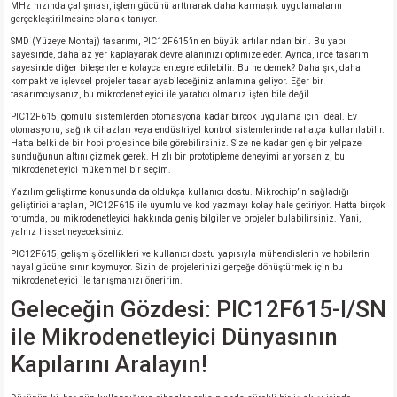
MHz hızında çalışması, işlem gücünü arttırarak daha karmaşık uygulamaların
si
atör
Serisi
enç 3W
 603 Kılıf
gerçekleştirilmesine olanak tanıyor.
SMD (Yüzeye Montaj) tasarımı, PIC12F615’in en büyük artılarından biri. Bu yapı
sayesinde, daha az yer kaplayarak devre alanınızı optimize eder. Ayrıca, ince tasarımı
si
satör
erisi
enç 4W
 603 Kılıf - 25 Adet
sayesinde diğer bileşenlerle kolayca entegre edilebilir. Bu ne demek? Daha şık, daha
kompakt ve işlevsel projeler tasarlayabileceğiniz anlamına geliyor. Eğer bir
tasarımcıysanız, bu mikrodenetleyici ile yaratıcı olmanız işten bile değil.
4 Serisi,27 Serisi,93 Serisi
atör
Serisi
enç 5W
 805 Kılıf
PIC12F615, gömülü sistemlerden otomasyona kadar birçok uygulama için ideal. Ev
otomasyonu, sağlık cihazları veya endüstriyel kontrol sistemlerinde rahatça kullanılabilir.
Hatta belki de bir hobi projesinde bile görebilirsiniz. Size ne kadar geniş bir yelpaze
tör
 Serisi
ç 10W
 805 Kılıf - 25 Adet
sunduğunun altını çizmek gerek. Hızlı bir prototipleme deneyimi arıyorsanız, bu
mikrodenetleyici mükemmel bir seçim.
erisi
atör
erisi
ç 11W
d
Yazılım geliştirme konusunda da oldukça kullanıcı dostu. Mikrochip’in sağladığı
geliştirici araçları, PIC12F615 ile uyumlu ve kod yazmayı kolay hale getiriyor. Hatta birçok
forumda, bu mikrodenetleyici hakkında geniş bilgiler ve projeler bulabilirsiniz. Yani,
yalnız hissetmeyeceksiniz.
isi
satör
ç 13W
PIC12F615, gelişmiş özellikleri ve kullanıcı dostu yapısıyla mühendislerin ve hobilerin
hayal gücüne sınır koymuyor. Sizin de projelerinizi gerçeğe dönüştürmek için bu
isi
atör
ç 14W
mikrodenetleyici ile tanışmanızı öneririm.
Geleceğin Gözdesi: PIC12F615-I/SN
i
satör
ç 15W
ile Mikrodenetleyici Dünyasının
Kapılarını Aralayın!
isi
atör
ç 17W
iyot