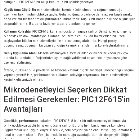
si
ansatör
 Kılıf
olduğunu. PIC12F615 bu akışı kusursuz bir şekilde yönetiyor.
Küçük Ama Güçlü
: Bu mikrodenetleyici, boyutu küçük olmasına rağmen sunduğu
özellikler bakımından oldukça güçlü. Geliştirdiğiniz projelerde daha az yer kaplayarak,
si
a Tipi Kondansatör
 Kılıf
daha verimli bir tasarım oluşturmanıza imkan tanır. Küçük bir kasanın içinde büyük işler
başarabilirsiniz. Bu, daha fazla yer tasarrufu anlamına geliyor.
Kullanım Kolaylığı
: PIC12F615, kullanıcı dostu bir yapıya sahip. Geliştiriciler için geniş
risi
Tipi Kondansatör
 Kılıf
bir destek ve dokümantasyon sunması, onu tercih edilir kılan faktörlerden biri. Yeni
başlayanlar bile bu mikrodenetleyici ile hızlıca sonuç alabilirler. Hangi projeyi
düşünürseniz düşünün, bu çipin sunduğu kaynaklarla işlerinizi kolaylaştırabilirsiniz.
si
nsatör
 Kılıf
Geniş Uygulama Alanı
: Mesela, otomasyon sistemlerinden ev aletlerine kadar pek çok
alanda kullanılabilir. Projelerinize uyum sağlayabilmesi sayesinde ihtiyacınıza göre
si
r 1206 Kılıf
Kılıf
özelleştirebilirsiniz.
Özetle, PIC12F615 ile projelerinize heyecan katmak hiç de zor değil. Sadece doğru seçimi
yapmak yeterli! Hız, performans ve kullanım kolaylığı arıyorsanız, bu mikrodenetleyici
si
 402 Kılıf
Kılıf
kesinliklelistenizde olmalı.
Mikrodenetleyici Seçerken Dikkat
isi
 603 Kılıf
Kılıf
Edilmesi Gerekenler: PIC12F615'in
Avantajları
si
 805 Kılıf
5W
Öncelikle,
performansa
bakalım. PIC12F615, 8 bitlik bir mikrodenetleyici olmasıyla
isi
nsatör
W
birlikte, oldukça güçlü bir işlem gücüne sahip. Bu, onu hem basit hem de kompleks
uygulamalar için uygun kılıyor. Özellikle, hobi projeleri ya da endüstriyel uygulamalar için
ideal bir seçim olabilir. Peki, bu modelin sunduğu avantajlardan biri de çok yönlülüğü.
si
atör
W