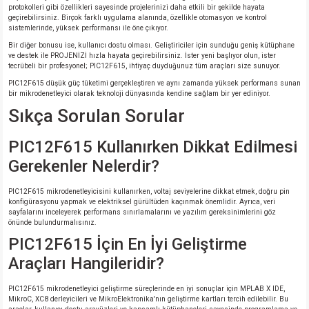
protokolleri gibi özellikleri sayesinde projelerinizi daha etkili bir şekilde hayata
geçirebilirsiniz. Birçok farklı uygulama alanında, özellikle otomasyon ve kontrol
isi
sistemlerinde, yüksek performansı ile öne çıkıyor.
Bir diğer bonusu ise, kullanıcı dostu olması. Geliştiriciler için sunduğu geniş kütüphane
ve destek ile PROJENİZİ hızla hayata geçirebilirsiniz. İster yeni başlıyor olun, ister
erisi
tecrübeli bir profesyonel; PIC12F615, ihtiyaç duyduğunuz tüm araçları size sunuyor.
PIC12F615 düşük güç tüketimi gerçekleştiren ve aynı zamanda yüksek performans sunan
bir mikrodenetleyici olarak teknoloji dünyasında kendine sağlam bir yer ediniyor.
releri
Sıkça Sorulan Sorular
P MARKA)
PIC12F615 Kullanırken Dikkat Edilmesi
Gerekenler Nelerdir?
PIC12F615 mikrodenetleyicisini kullanırken, voltaj seviyelerine dikkat etmek, doğru pin
konfigürasyonu yapmak ve elektriksel gürültüden kaçınmak önemlidir. Ayrıca, veri
sayfalarını inceleyerek performans sınırlamalarını ve yazılım gereksinimlerini göz
önünde bulundurmalısınız.
PIC12F615 İçin En İyi Geliştirme
Araçları Hangileridir?
PIC12F615 mikrodenetleyici geliştirme süreçlerinde en iyi sonuçlar için MPLAB X IDE,
MikroC, XC8 derleyicileri ve MikroElektronika'nın geliştirme kartları tercih edilebilir. Bu