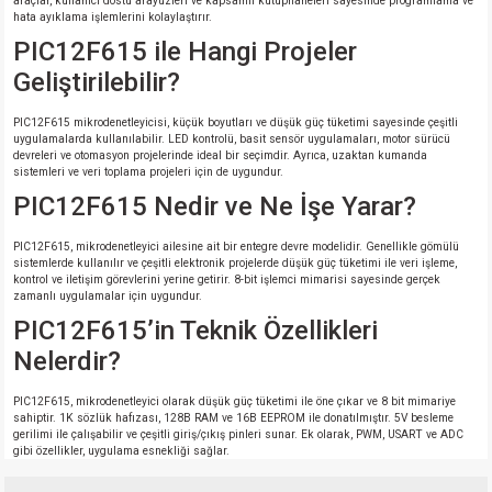
araçlar, kullanıcı dostu arayüzleri ve kapsamlı kütüphaneleri sayesinde programlama ve
hata ayıklama işlemlerini kolaylaştırır.
PIC12F615 ile Hangi Projeler
Geliştirilebilir?
PIC12F615 mikrodenetleyicisi, küçük boyutları ve düşük güç tüketimi sayesinde çeşitli
uygulamalarda kullanılabilir. LED kontrolü, basit sensör uygulamaları, motor sürücü
devreleri ve otomasyon projelerinde ideal bir seçimdir. Ayrıca, uzaktan kumanda
sistemleri ve veri toplama projeleri için de uygundur.
PIC12F615 Nedir ve Ne İşe Yarar?
PIC12F615, mikrodenetleyici ailesine ait bir entegre devre modelidir. Genellikle gömülü
sistemlerde kullanılır ve çeşitli elektronik projelerde düşük güç tüketimi ile veri işleme,
kontrol ve iletişim görevlerini yerine getirir. 8-bit işlemci mimarisi sayesinde gerçek
zamanlı uygulamalar için uygundur.
PIC12F615’in Teknik Özellikleri
Nelerdir?
PIC12F615, mikrodenetleyici olarak düşük güç tüketimi ile öne çıkar ve 8 bit mimariye
sahiptir. 1K sözlük hafızası, 128B RAM ve 16B EEPROM ile donatılmıştır. 5V besleme
gerilimi ile çalışabilir ve çeşitli giriş/çıkış pinleri sunar. Ek olarak, PWM, USART ve ADC
gibi özellikler, uygulama esnekliği sağlar.