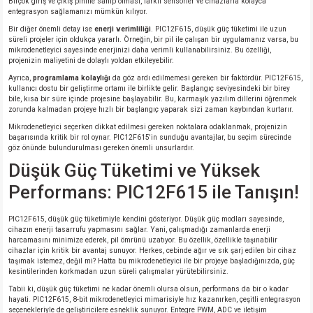
Birçok giriş ve çıkış pinine sahip olması, farklı sensörler ve cihazlarla kolayca
entegrasyon sağlamanızı mümkün kılıyor.
Bir diğer önemli detay ise
enerji verimliliği
. PIC12F615, düşük güç tüketimi ile uzun
isi
süreli projeler için oldukça yararlı. Örneğin, bir pil ile çalışan bir uygulamanız varsa, bu
mikrodenetleyici sayesinde enerjinizi daha verimli kullanabilirsiniz. Bu özelliği,
projenizin maliyetini de dolaylı yoldan etkileyebilir.
si
Ayrıca,
programlama kolaylığı
da göz ardı edilmemesi gereken bir faktördür. PIC12F615,
kullanıcı dostu bir geliştirme ortamı ile birlikte gelir. Başlangıç seviyesindeki bir birey
bile, kısa bir süre içinde projesine başlayabilir. Bu, karmaşık yazılım dillerini öğrenmek
isi
zorunda kalmadan projeye hızlı bir başlangıç yaparak sizi zaman kaybından kurtarır.
Mikrodenetleyici seçerken dikkat edilmesi gereken noktalara odaklanmak, projenizin
isi
başarısında kritik bir rol oynar. PIC12F615'in sunduğu avantajlar, bu seçim sürecinde
göz önünde bulundurulması gereken önemli unsurlardır.
Düşük Güç Tüketimi ve Yüksek
risi
Performans: PIC12F615 ile Tanışın!
risi
PIC12F615, düşük güç tüketimiyle kendini gösteriyor. Düşük güç modları sayesinde,
cihazın enerji tasarrufu yapmasını sağlar. Yani, çalışmadığı zamanlarda enerji
si
harcamasını minimize ederek, pil ömrünü uzatıyor. Bu özellik, özellikle taşınabilir
cihazlar için kritik bir avantaj sunuyor. Herkes, cebinde ağır ve sık şarj edilen bir cihaz
taşımak istemez, değil mi? Hatta bu mikrodenetleyici ile bir projeye başladığınızda, güç
kesintilerinden korkmadan uzun süreli çalışmalar yürütebilirsiniz.
si
Tabii ki, düşük güç tüketimi ne kadar önemli olursa olsun, performans da bir o kadar
hayati. PIC12F615, 8-bit mikrodenetleyici mimarisiyle hız kazanırken, çeşitli entegrasyon
risi
seçenekleriyle de geliştiricilere esneklik sunuyor. Entegre PWM, ADC ve iletişim