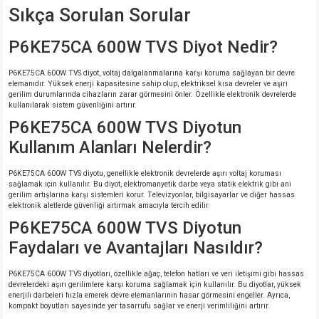
Sıkça Sorulan Sorular
P6KE75CA 600W TVS Diyot Nedir?
P6KE75CA 600W TVS diyot, voltaj dalgalanmalarına karşı koruma sağlayan bir devre
elemanıdır. Yüksek enerji kapasitesine sahip olup, elektriksel kısa devreler ve aşırı
gerilim durumlarında cihazların zarar görmesini önler. Özellikle elektronik devrelerde
kullanılarak sistem güvenliğini artırır.
P6KE75CA 600W TVS Diyotun
Kullanım Alanları Nelerdir?
P6KE75CA 600W TVS diyotu, genellikle elektronik devrelerde aşırı voltaj koruması
sağlamak için kullanılır. Bu diyot, elektromanyetik darbe veya statik elektrik gibi ani
gerilim artışlarına karşı sistemleri korur. Televizyonlar, bilgisayarlar ve diğer hassas
elektronik aletlerde güvenliği artırmak amacıyla tercih edilir.
P6KE75CA 600W TVS Diyotun
Faydaları ve Avantajları Nasıldır?
P6KE75CA 600W TVS diyotları, özellikle ağaç, telefon hatları ve veri iletişimi gibi hassas
devrelerdeki aşırı gerilimlere karşı koruma sağlamak için kullanılır. Bu diyotlar, yüksek
enerjili darbeleri hızla emerek devre elemanlarının hasar görmesini engeller. Ayrıca,
kompakt boyutları sayesinde yer tasarrufu sağlar ve enerji verimliliğini artırır.