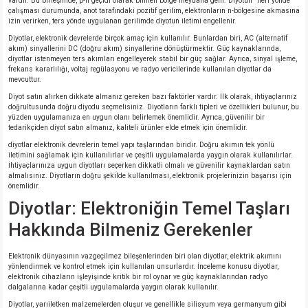
vardır. Bu birleşimde, p-n geçidi olarak bilinen bölge meydana gelir. Diyotun "ileri yönde"
çalışması durumunda, anot tarafındaki pozitif gerilim, elektronların n-bölgesine akmasına
izin verirken, ters yönde uygulanan gerilimde diyotun iletimi engellenir.
Diyotlar, elektronik devrelerde birçok amaç için kullanılır. Bunlardan biri, AC (alternatif
akım) sinyallerini DC (doğru akım) sinyallerine dönüştürmektir. Güç kaynaklarında,
diyotlar istenmeyen ters akımları engelleyerek stabil bir güç sağlar. Ayrıca, sinyal işleme,
frekans kararlılığı, voltaj regülasyonu ve radyo vericilerinde kullanılan diyotlar da
mevcuttur.
Diyot satın alırken dikkate almanız gereken bazı faktörler vardır. İlk olarak, ihtiyaçlarınız
doğrultusunda doğru diyodu seçmelisiniz. Diyotların farklı tipleri ve özellikleri bulunur, bu
yüzden uygulamanıza en uygun olanı belirlemek önemlidir. Ayrıca, güvenilir bir
tedarikçiden diyot satın almanız, kaliteli ürünler elde etmek için önemlidir.
diyotlar elektronik devrelerin temel yapı taşlarından biridir. Doğru akımın tek yönlü
iletimini sağlamak için kullanılırlar ve çeşitli uygulamalarda yaygın olarak kullanılırlar.
İhtiyaçlarınıza uygun diyotları seçerken dikkatli olmalı ve güvenilir kaynaklardan satın
almalısınız. Diyotların doğru şekilde kullanılması, elektronik projelerinizin başarısı için
önemlidir.
Diyotlar: Elektroniğin Temel Taşları
Hakkında Bilmeniz Gerekenler
Elektronik dünyasının vazgeçilmez bileşenlerinden biri olan diyotlar, elektrik akımını
yönlendirmek ve kontrol etmek için kullanılan unsurlardır. İnceleme konusu diyotlar,
elektronik cihazların işleyişinde kritik bir rol oynar ve güç kaynaklarından radyo
dalgalarına kadar çeşitli uygulamalarda yaygın olarak kullanılır.
Diyotlar, yarıiletken malzemelerden oluşur ve genellikle silisyum veya germanyum gibi