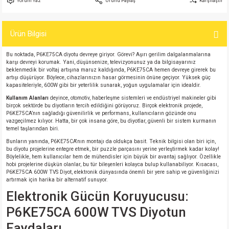
Yorum Yaz
Ürünü Paylaş
Karşılaştır
si
atör
Serisi
enç 3W
 603 Kılıf
Ürün Bilgisi
si
satör
erisi
enç 4W
 603 Kılıf - 25 Adet
Bu noktada, P6KE75CA diyotu devreye giriyor. Görevi? Aşırı gerilim dalgalanmalarına
4 Serisi,27 Serisi,93 Serisi
atör
Serisi
enç 5W
 805 Kılıf
karşı devreyi korumak. Yani, düşünsenize, televizyonunuz ya da bilgisayarınız
beklenmedik bir voltaj artışına maruz kaldığında, P6KE75CA hemen devreye girerek bu
artışı düşürüyor. Böylece, cihazlarınızın hasar görmesinin önüne geçiyor. Yüksek güç
tör
 Serisi
ç 10W
 805 Kılıf - 25 Adet
kapasiteleriyle, 600W gibi bir yeterlilik sunarak, yoğun uygulamalar için idealdir.
Kullanım Alanları
deyince, otomotiv, haberleşme sistemleri ve endüstriyel makineler gibi
birçok sektörde bu diyotların tercih edildiğini görüyoruz. Birçok elektronik projede,
erisi
atör
erisi
ç 11W
d
P6KE75CA’nın sağladığı güvenilirlik ve performans, kullanıcıların gözünde onu
vazgeçilmez kılıyor. Hatta, bir çok insana göre, bu diyotlar, güvenli bir sistem kurmanın
temel taşlarından biri.
isi
satör
ç 13W
Bunların yanında, P6KE75CA'nın montajı da oldukça basit. Teknik bilgisi olan biri için,
bu diyotu projelerine entegre etmek, bir puzzle parçasını yerine yerleştirmek kadar kolay!
Böylelikle, hem kullanıcılar hem de mühendisler için büyük bir avantaj sağlıyor. Özellikle
isi
atör
ç 14W
hobi projelerine düşkün olanlar, bu tür bileşenleri kolayca bulup kullanabiliyor. Kısacası,
P6KE75CA 600W TVS Diyot, elektronik dünyasında önemli bir yere sahip ve güvenliğinizi
artırmak için harika bir alternatif sunuyor.
i
satör
ç 15W
Elektronik Gücün Koruyucusu:
P6KE75CA 600W TVS Diyotun
isi
atör
ç 17W
iyot
Faydaları