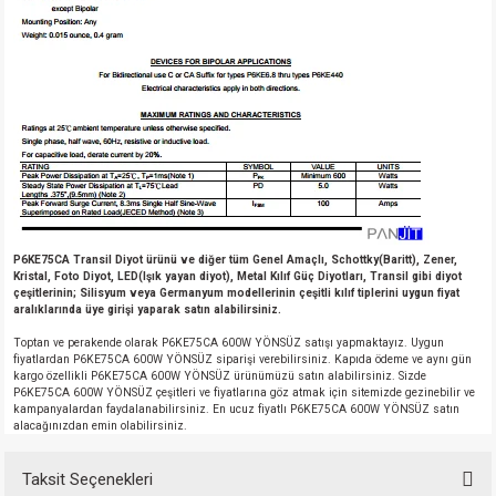
P6KE75CA Transil Diyot ürünü ve diğer tüm Genel Amaçlı, Schottky(Baritt), Zener,
Kristal, Foto Diyot, LED(Işık yayan diyot), Metal Kılıf Güç Diyotları, Transil gibi diyot
çeşitlerinin; Silisyum veya Germanyum modellerinin çeşitli kılıf tiplerini uygun fiyat
aralıklarında üye girişi yaparak satın alabilirsiniz.
Toptan ve perakende olarak P6KE75CA 600W YÖNSÜZ satışı yapmaktayız. Uygun
fiyatlardan P6KE75CA 600W YÖNSÜZ siparişi verebilirsiniz. Kapıda ödeme ve aynı gün
kargo özellikli P6KE75CA 600W YÖNSÜZ ürünümüzü satın alabilirsiniz. Sizde
P6KE75CA 600W YÖNSÜZ çeşitleri ve fiyatlarına göz atmak için sitemizde gezinebilir ve
kampanyalardan faydalanabilirsiniz. En ucuz fiyatlı P6KE75CA 600W YÖNSÜZ satın
alacağınızdan emin olabilirsiniz.
Taksit Seçenekleri