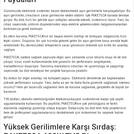
si
nsatörler
ç 25W
od
Günümüzde elektronik sistemler, bazen beklenmedik aşırı gerilimlerle karşılaşabiliyor. Bu
aşırı gerilimler, cihazların zarar görmesine neden olabilir. İşte P6KE75CA burada devreye
ndansatör
ç 3W
ç
giriyor. Bu diot, hızlı bir şekilde aşırı voltajları absorbe ederek, sisteminizi korur. Yani, bu
cihaz sayesinde, yıldırım düşmelerinden veya elektrik şebekesindeki dalgalanmalardan
korkmanıza gerek kalmıyor.
ver
d Kondansatörler
ç 4W
Bu etkin koruma, P6KE75CA'nın bir başka önemli özelliği ile birleşiyor: olağanüstü hızlı
tepki süresi. Düşünün, bir ışık hızında gelerek gelen bir aşırı gerilime karşı anında tepki
verebilmek! Bu, devrenizdeki bileşenlerin zarar görmesini önlemek için kritik bir avantaj
si
ansatör
ç 6W
sağlıyor.
P6KE75CA, sadece sağlam yapısıyla değil, aynı zamanda uzun ömürlü oluşu ile de öne
çıkıyor. Uzun süreli kullanımlarda bile güvenilir bir performans sergileyerek,
si
Kondansatör
ç 7W
d
maliyetlerinizi düşürüyor. Tanınmış markaların cihazları ile uyumluluğu ve yaygınlığı
sayesinde, bu diot neredeyse her projede karşınıza çıkabilir.
isi
ansatör
ç 8W
Bu diotun bir diğer avantajı ise kompakt yapısı. Elektronik devrelerde yer kaplamadan
yüksek performans sunuyor. Yani, daha az yer ile daha fazla güvenlik sağlamak istemez
misiniz? Hem yer tasarrufu sağlarken hem de koruma sağlamak, gerçekten de büyük bir
si
ster AXİAL Kondansatör
ç 9W
kazanım.
TVS diotları, otomotiv elektroniğinden telekomünikasyon sistemlerine kadar çok çeşitli
uygulamalarda kullanılıyor. Bu çeşitlilik, P6KE75CA'nın çok yönlülüğünü ve farklı
risi
ndansatörler
alanlarda sağladığı güvenliği ortaya koyuyor. Dolayısıyla, bu diot hem hobi projelerinizi
hem de profesyonel uygulamalarınızı desteklemek için mükemmel bir seçenek haline
geliyor.
isi
atör
Yüksek Gerilimlere Karşı Sırdaş: