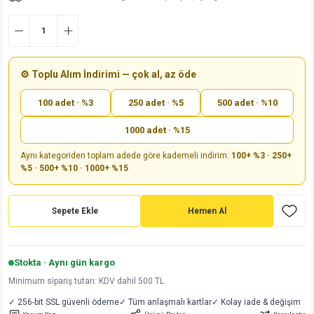
md
risi
Klemens 180C
nsatör
erisi
renç %5 2W
Kılıf
risi
Klemens 90C
atör
risi
enç 1/8w
Kılıf
⚙️ Toplu Alım İndirimi — çok al, az öde
i
satör
risi
enç %1 1/2W
k kapasitör
100 adet · %3
250 adet · %5
500 adet · %10
si
atör
risi
enç %1 1/4W
1000 adet · %15
Aynı kategoriden toplam adede göre kademeli indirim:
100+ %3 · 250+
si
tör
risi
renç 1/2W
ad
iyot
%5 · 500+ %10 · 1000+ %15
si
atör
Serisi
renç 10W
Sepete Ekle
Hemen Al
isi
satör
Serisi
enç 1W
r 1206 Kılıf
 Serisi,45 Serisi
atör
Serisi
renç 20W
 1206 Kılıf - 25 Adet
iyot
Stokta · Aynı gün kargo
Minimum sipariş tutarı: KDV dahil 500 TL
risi
tör
isi
enç 2W
 402 Kılıf
✓ 256-bit SSL güvenli ödeme
✓ Tüm anlaşmalı kartlar
✓ Kolay iade & değişim