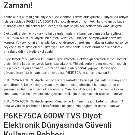
Zamanı!
isi
Teknolojinin sürekli gelişimiyle birlikte, elektronik devrelerde güvenlik ihtiyacı da artıyor.
İşte bu noktada P6KE75CA 600W TVS diyotu devreye giriyor! Peki, bu diyotun bu kadar
dikkat çekmesinin sebebi ne? Cevap, sıfır hata ve yüksek performans vaadiyle gizli.
erisi
Elektronik sistemler, yüksek voltaj dalgalanmalarına karşı savunmasız kalabiliyor.
P6KE75CA 600W TVS diyotu, bu tür tehlikeleri etkili bir şekilde toplayarak devrenizi
releri
koruyor. Yüksek voltaj anlarında, bu diyot devreye girerek enerji akışını kontrol ediyor ve
böylece sisteminizin ömrünü uzatıyor. Tam aksi halde, sistemlerinizde oluşabilecek
arızalar ciddi maliyetlere yol açabilir.
P MARKA)
Diyot, birçok farklı alanda kullanılabiliyor. Otomotiv elektroniğinden endüstriyel kontrol
sistemlerine kadar her yerde karşınıza çıkabilir. Yüksek performansı, onu yalnızca bir
bileşen değil, aynı zamanda işinizi sağlama alan bir ortak yapıyor. Her yönüyle
güvenebileceğiniz bir yapı taşı arıyorsanız, P6KE75CA ile tanışmanız şart!
P6KE75CA 600W TVS diyotu ile devrenizi tasarlarken karmaşık çözümler aramaya son
verebilirsiniz. Kolay entegrasyonu sayesinde, montaj sürecinde herhangi bir sorun
yaşamadan hızlı bir çözüm elde edersiniz. Yani, teknik bilgiye derinlemesine hakim
olmasanız bile, bu diyot projenizi güçlendirmek için mükemmel bir seçenek sunuyor.
P6KE75CA 600W TVS diyotu, güvenliğiniz ve performansınız için kritik bir bileşen. Sıfır
hata ve yüksek performans hedeflerinize ulaşmanızda sağlam bir destek sunuyor.
P6KE75CA 600W TVS Diyot:
Elektronik Dünyasında Güvenli
Kullanım Rehberi