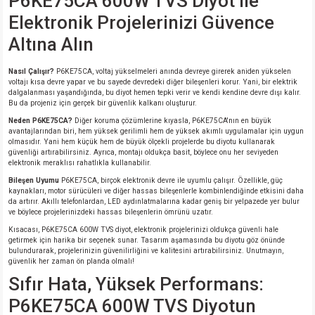
P6KE75CA 600W TVS Diyot ile
Elektronik Projelerinizi Güvence
isi
Altına Alın
si
Nasıl Çalışır?
P6KE75CA, voltaj yükselmeleri anında devreye girerek aniden yükselen
voltajı kısa devre yapar ve bu sayede devredeki diğer bileşenleri korur. Yani, bir elektrik
dalgalanması yaşandığında, bu diyot hemen tepki verir ve kendi kendine devre dışı kalır.
isi
Bu da projeniz için gerçek bir güvenlik kalkanı oluşturur.
Neden P6KE75CA?
Diğer koruma çözümlerine kıyasla, P6KE75CA'nın en büyük
avantajlarından biri, hem yüksek gerilimli hem de yüksek akımlı uygulamalar için uygun
isi
olmasıdır. Yani hem küçük hem de büyük ölçekli projelerde bu diyotu kullanarak
güvenliği artırabilirsiniz. Ayrıca, montajı oldukça basit, böylece onu her seviyeden
elektronik meraklısı rahatlıkla kullanabilir.
risi
Bileşen Uyumu
P6KE75CA, birçok elektronik devre ile uyumlu çalışır. Özellikle, güç
kaynakları, motor sürücüleri ve diğer hassas bileşenlerle kombinlendiğinde etkisini daha
da artırır. Akıllı telefonlardan, LED aydınlatmalarına kadar geniş bir yelpazede yer bulur
risi
ve böylece projelerinizdeki hassas bileşenlerin ömrünü uzatır.
Kısacası, P6KE75CA 600W TVS diyot, elektronik projelerinizi oldukça güvenli hale
si
getirmek için harika bir seçenek sunar. Tasarım aşamasında bu diyotu göz önünde
bulundurarak, projelerinizin güvenilirliğini ve kalitesini artırabilirsiniz. Unutmayın,
güvenlik her zaman ön planda olmalı!
si
Sıfır Hata, Yüksek Performans:
P6KE75CA 600W TVS Diyotun
risi