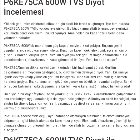
P6KE75CA 600W TVS Diyot
si
ansatör
 Kılıf
İncelemesi
si
a Tipi Kondansatör
 Kılıf
Yüksek gerilimler, elektronik cihazlar için ciddi bir tehdit oluşturuyor. İşte tam burada
P6KE75CA 600W TVS diyot devreye giriyor. Bu küçük ama etkili bileşen, devrelerinizi
risi
Tipi Kondansatör
 Kılıf
korumada gerçekten önemli bir rol oynuyor. Ama neden bu kadar özel? Gelin daha
yakından bakalım!
P6KE75CA, 600W'lık maksimum güç kapasitesiyle dikkat çekiyor. Bu, onu çeşitli
si
nsatör
 Kılıf
uygulamalarda oldukça esnek kılıyor. Düşünün ki, evindeki elektronik eşyalar için bir
güvenlik kalkanı oluşturuyorsunuz. Bu diyot, yüksek gerilim dalgalanmalarını hızla
absorbe ederek, cihazlarınızın zarar görmesini önlüyor. Peki, bu nasıl oluyor?
si
r 1206 Kılıf
Kılıf
P6KE75CA'nın en dikkat çekici özelliklerinden biri hızlı yanıt süresi. Gerilim
dalgalanmaları meydana geldiğinde, bu diyot hemen devreye giriyor. Yani, bir saniye
içinde devreyi kesip yükselen gerilimi toplayarak, cihazlarınızı korumak için hemen
si
 402 Kılıf
Kılıf
harekete geçiyor. Bu, kullanıcıların gözünde gerçekten büyük bir avantaj sağlıyor. Sanki
bir süper kahraman gibi düşünün; siz bir tehlikeyle karşılaştığınızda, o hemen orada!
isi
 603 Kılıf
Kılıf
Bu diyotun bir diğer faydası ise dayanıklılığı. Yüksek sıcaklık aralıklarında çalışabilmesi
onu endüstriyel uygulamalar için de uygun hale getiriyor. Alüminyum oksit teknolojisi, ona
ekstra bir direnç kazandırıyor. Yani, yapınızda bu diyot varsa, sanki koruyucu bir zırh
varmış gibi hissediyorsunuz.
si
 805 Kılıf
5W
P6KE75CA sadece evde değil, aynı zamanda otomasyon sistemleri, telekomünikasyon
ekipmanları gibi birçok alanda da karşımıza çıkıyor. Elektronik cihazların güvenliği için
isi
nsatör
W
olmazsa olmaz bir bileşen! Hem pratik hem de etkili bir çözüm arıyorsanız, bu diyot tam
size göre.
si
atör
W