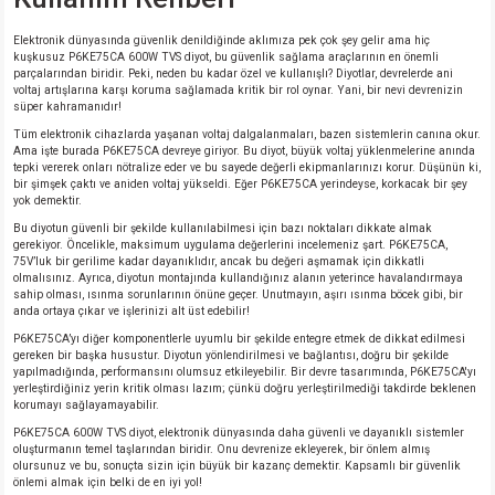
Elektronik dünyasında güvenlik denildiğinde aklımıza pek çok şey gelir ama hiç
kuşkusuz P6KE75CA 600W TVS diyot, bu güvenlik sağlama araçlarının en önemli
parçalarından biridir. Peki, neden bu kadar özel ve kullanışlı? Diyotlar, devrelerde ani
voltaj artışlarına karşı koruma sağlamada kritik bir rol oynar. Yani, bir nevi devrenizin
süper kahramanıdır!
Tüm elektronik cihazlarda yaşanan voltaj dalgalanmaları, bazen sistemlerin canına okur.
Ama işte burada P6KE75CA devreye giriyor. Bu diyot, büyük voltaj yüklenmelerine anında
tepki vererek onları nötralize eder ve bu sayede değerli ekipmanlarınızı korur. Düşünün ki,
bir şimşek çaktı ve aniden voltaj yükseldi. Eğer P6KE75CA yerindeyse, korkacak bir şey
yok demektir.
Bu diyotun güvenli bir şekilde kullanılabilmesi için bazı noktaları dikkate almak
gerekiyor. Öncelikle, maksimum uygulama değerlerini incelemeniz şart. P6KE75CA,
75V’luk bir gerilime kadar dayanıklıdır, ancak bu değeri aşmamak için dikkatli
olmalısınız. Ayrıca, diyotun montajında kullandığınız alanın yeterince havalandırmaya
sahip olması, ısınma sorunlarının önüne geçer. Unutmayın, aşırı ısınma böcek gibi, bir
anda ortaya çıkar ve işlerinizi alt üst edebilir!
P6KE75CA’yı diğer komponentlerle uyumlu bir şekilde entegre etmek de dikkat edilmesi
gereken bir başka husustur. Diyotun yönlendirilmesi ve bağlantısı, doğru bir şekilde
yapılmadığında, performansını olumsuz etkileyebilir. Bir devre tasarımında, P6KE75CA'yı
yerleştirdiğiniz yerin kritik olması lazım; çünkü doğru yerleştirilmediği takdirde beklenen
korumayı sağlayamayabilir.
P6KE75CA 600W TVS diyot, elektronik dünyasında daha güvenli ve dayanıklı sistemler
oluşturmanın temel taşlarından biridir. Onu devrenize ekleyerek, bir önlem almış
olursunuz ve bu, sonuçta sizin için büyük bir kazanç demektir. Kapsamlı bir güvenlik
önlemi almak için belki de en iyi yol!