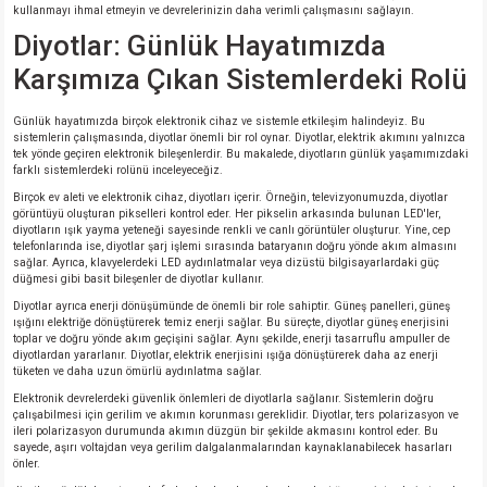
kullanmayı ihmal etmeyin ve devrelerinizin daha verimli çalışmasını sağlayın.
Diyotlar: Günlük Hayatımızda
Karşımıza Çıkan Sistemlerdeki Rolü
Günlük hayatımızda birçok elektronik cihaz ve sistemle etkileşim halindeyiz. Bu
sistemlerin çalışmasında, diyotlar önemli bir rol oynar. Diyotlar, elektrik akımını yalnızca
tek yönde geçiren elektronik bileşenlerdir. Bu makalede, diyotların günlük yaşamımızdaki
farklı sistemlerdeki rolünü inceleyeceğiz.
Birçok ev aleti ve elektronik cihaz, diyotları içerir. Örneğin, televizyonumuzda, diyotlar
görüntüyü oluşturan pikselleri kontrol eder. Her pikselin arkasında bulunan LED'ler,
diyotların ışık yayma yeteneği sayesinde renkli ve canlı görüntüler oluşturur. Yine, cep
telefonlarında ise, diyotlar şarj işlemi sırasında bataryanın doğru yönde akım almasını
sağlar. Ayrıca, klavyelerdeki LED aydınlatmalar veya dizüstü bilgisayarlardaki güç
düğmesi gibi basit bileşenler de diyotlar kullanır.
Diyotlar ayrıca enerji dönüşümünde de önemli bir role sahiptir. Güneş panelleri, güneş
ışığını elektriğe dönüştürerek temiz enerji sağlar. Bu süreçte, diyotlar güneş enerjisini
toplar ve doğru yönde akım geçişini sağlar. Aynı şekilde, enerji tasarruflu ampuller de
diyotlardan yararlanır. Diyotlar, elektrik enerjisini ışığa dönüştürerek daha az enerji
tüketen ve daha uzun ömürlü aydınlatma sağlar.
Elektronik devrelerdeki güvenlik önlemleri de diyotlarla sağlanır. Sistemlerin doğru
çalışabilmesi için gerilim ve akımın korunması gereklidir. Diyotlar, ters polarizasyon ve
ileri polarizasyon durumunda akımın düzgün bir şekilde akmasını kontrol eder. Bu
sayede, aşırı voltajdan veya gerilim dalgalanmalarından kaynaklanabilecek hasarları
önler.