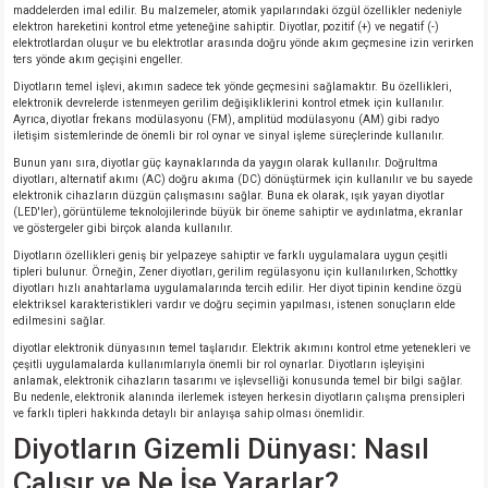
maddelerden imal edilir. Bu malzemeler, atomik yapılarındaki özgül özellikler nedeniyle
elektron hareketini kontrol etme yeteneğine sahiptir. Diyotlar, pozitif (+) ve negatif (-)
elektrotlardan oluşur ve bu elektrotlar arasında doğru yönde akım geçmesine izin verirken
ters yönde akım geçişini engeller.
Diyotların temel işlevi, akımın sadece tek yönde geçmesini sağlamaktır. Bu özellikleri,
elektronik devrelerde istenmeyen gerilim değişikliklerini kontrol etmek için kullanılır.
Ayrıca, diyotlar frekans modülasyonu (FM), amplitüd modülasyonu (AM) gibi radyo
iletişim sistemlerinde de önemli bir rol oynar ve sinyal işleme süreçlerinde kullanılır.
Bunun yanı sıra, diyotlar güç kaynaklarında da yaygın olarak kullanılır. Doğrultma
diyotları, alternatif akımı (AC) doğru akıma (DC) dönüştürmek için kullanılır ve bu sayede
elektronik cihazların düzgün çalışmasını sağlar. Buna ek olarak, ışık yayan diyotlar
(LED'ler), görüntüleme teknolojilerinde büyük bir öneme sahiptir ve aydınlatma, ekranlar
ve göstergeler gibi birçok alanda kullanılır.
Diyotların özellikleri geniş bir yelpazeye sahiptir ve farklı uygulamalara uygun çeşitli
tipleri bulunur. Örneğin, Zener diyotları, gerilim regülasyonu için kullanılırken, Schottky
diyotları hızlı anahtarlama uygulamalarında tercih edilir. Her diyot tipinin kendine özgü
elektriksel karakteristikleri vardır ve doğru seçimin yapılması, istenen sonuçların elde
edilmesini sağlar.
diyotlar elektronik dünyasının temel taşlarıdır. Elektrik akımını kontrol etme yetenekleri ve
çeşitli uygulamalarda kullanımlarıyla önemli bir rol oynarlar. Diyotların işleyişini
anlamak, elektronik cihazların tasarımı ve işlevselliği konusunda temel bir bilgi sağlar.
Bu nedenle, elektronik alanında ilerlemek isteyen herkesin diyotların çalışma prensipleri
ve farklı tipleri hakkında detaylı bir anlayışa sahip olması önemlidir.
Diyotların Gizemli Dünyası: Nasıl
Çalışır ve Ne İşe Yararlar?