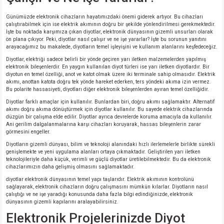
Günümüzde elektronik cihazların hayatımızdaki önemi giderek artıyor. Bu cihazları
çalıştırabilmek için ise elektrik akımının doğru bir şekilde yönlendirilmesi gerekmektedir.
İşte bu noktada karşımıza çıkan diyotlar, elektronik dünyasının gizemli unsurları olarak
ön plana çıkıyor. Peki, diyotlar nasıl çalışır ve ne işe yararlar? İşte bu sorunun yanıtını
arayacağımız bu makalede, diyotların temel işleyişini ve kullanım alanlarını keşfedeceğiz.
Diyotlar, elektriği sadece belirli bir yönde geçiren yarı iletken malzemelerden yapılmış
elektronik bileşenlerdir. En yaygın kullanılan diyot türleri ise yarı iletken diyotlardır. Bir
diyotun en temel özelliği, anot ve katot olmak üzere iki terminale sahip olmasıdır. Elektrik
akımı, anottan katota doğru tek yönde hareket ederken, ters yöndeki akıma izin vermez.
Bu polarite hassasiyeti, diyotları diğer elektronik bileşenlerden ayıran temel özelliğidir.
Diyotlar farklı amaçlar için kullanılır. Bunlardan biri, doğru akımı sağlamaktır. Alternatif
akımı doğru akıma dönüştürmek için diyotlar kullanılır. Bu sayede elektrik cihazlarında
düzgün bir çalışma elde edilir. Diyotlar ayrıca devrelerde koruma amacıyla da kullanılır.
Ani gerilim dalgalanmalarına karşı cihazları koruyarak, hassas bileşenlerin zarar
görmesini engeller.
Diyotların gizemli dünyası, bilim ve teknoloji alanındaki hızlı ilerlemelerle birlikte sürekli
genişlemekte ve yeni uygulama alanları ortaya çıkmaktadır. Geliştirilen yarı iletken
teknolojileriyle daha küçük, verimli ve güçlü diyotlar üretilebilmektedir. Bu da elektronik
cihazlarımızın daha gelişmiş olmasını sağlamaktadır.
diyotlar elektronik dünyasının temel yapı taşlarıdır. Elektrik akımının kontrolünü
sağlayarak, elektronik cihazların doğru çalışmasını mümkün kılarlar. Diyotların nasıl
çalıştığı ve ne işe yaradığı konusunda daha fazla bilgi edindiğinizde, elektronik
dünyasının gizemli kapılarını aralayabilirsiniz.
Elektronik Projelerinizde Diyot