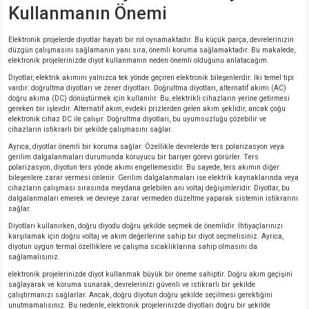
Kullanmanın Önemi
Elektronik projelerde diyotlar hayati bir rol oynamaktadır. Bu küçük parça, devrelerinizin
düzgün çalışmasını sağlamanın yanı sıra, önemli koruma sağlamaktadır. Bu makalede,
elektronik projelerinizde diyot kullanmanın neden önemli olduğunu anlatacağım.
Diyotlar, elektrik akımını yalnızca tek yönde geçiren elektronik bileşenlerdir. İki temel tipi
vardır: doğrultma diyotları ve zener diyotları. Doğrultma diyotları, alternatif akımı (AC)
doğru akıma (DC) dönüştürmek için kullanılır. Bu, elektrikli cihazların yerine getirmesi
gereken bir işlevdir. Alternatif akım, evdeki prizlerden gelen akım şeklidir, ancak çoğu
elektronik cihaz DC ile çalışır. Doğrultma diyotları, bu uyumsuzluğu çözebilir ve
cihazların istikrarlı bir şekilde çalışmasını sağlar.
Ayrıca, diyotlar önemli bir koruma sağlar. Özellikle devrelerde ters polarizasyon veya
gerilim dalgalanmaları durumunda koruyucu bir bariyer görevi görürler. Ters
polarizasyon, diyotun ters yönde akımı engellemesidir. Bu sayede, ters akımın diğer
bileşenlere zarar vermesi önlenir. Gerilim dalgalanmaları ise elektrik kaynaklarında veya
cihazların çalışması sırasında meydana gelebilen ani voltaj değişimleridir. Diyotlar, bu
dalgalanmaları emerek ve devreye zarar vermeden düzeltme yaparak sistemin istikrarını
sağlar.
Diyotları kullanırken, doğru diyodu doğru şekilde seçmek de önemlidir. İhtiyaçlarınızı
karşılamak için doğru voltaj ve akım değerlerine sahip bir diyot seçmelisiniz. Ayrıca,
diyotun uygun termal özelliklere ve çalışma sıcaklıklarına sahip olmasını da
sağlamalısınız.
elektronik projelerinizde diyot kullanmak büyük bir öneme sahiptir. Doğru akım geçişini
sağlayarak ve koruma sunarak, devrelerinizi güvenli ve istikrarlı bir şekilde
çalıştırmanızı sağlarlar. Ancak, doğru diyotun doğru şekilde seçilmesi gerektiğini
unutmamalısınız. Bu nedenle, elektronik projelerinizde diyotları doğru bir şekilde