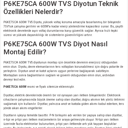
P6KE75CA 600W TVS Diyotun Teknik
Özellikleri Nelerdir?
P6KE75CA 600W TVS Diyotu, yüksek voltaj koruma amacıyla tasarlanmış bir bileşendir.
75V'luk çalışma gerilimi ve 600W'a kadar enerji yönlendirme kapasitesi sunar. Bu, çeşitli
elektronik devrelerde aşırı voltaj durumlarına karşı güvenlik sağlar. Ayrıca hızlı tepki
süresi ve yüksek dayanıklılığı ile sistemlerin güvenilirliğini artırır.
P6KE75CA 600W TVS Diyot Nasıl
Montaj Edilir?
P6KE75CA 600W TVS diyotunun montajı için öncelikle devrenin enerjisiz olduğundan
emin olun. Diyotu, devre elemanlarının ters voltajdan korunabilmesi için doğru polarite ile
yerleştirin. Diyotun anot ve katot uçlarını uygun yerlerine bağlayarak sabitleyin.
Montajdan sonra bağlantıların sağlam ve güvenli olduğundan emin olun, ardından
devreyi test edin.
P6KE75CA 600W
resmi ve fiyatı sitemize eklenmiştir.
Diyotlar, elektrik devrelerinde önemli bir rol oynayan yarı iletken bileşenlerdir. Elektronik
cihazların çalışmasında büyük öneme sahip olan diyotlar, doğru akımın tek yönlü iletimini
sağlamak için kullanılır. Diyotlar, yalnızca anot ve katoda giden akımı kabul ederken, ters
yönde akan akımı engellerler.
Diyotların işleyişi temelde basittir. P-N birleşimi adı verilen bir yapıya sahip olan diyotlar,
n-tipi ve p-tipi yarı iletken malzemelerin bir araya gelmesiyle oluşur. N-tipi yarı iletken
üzerinde fazla elektronlar bulunurken, p-tipi yarı iletkende artı yük taşıyan boşluklar