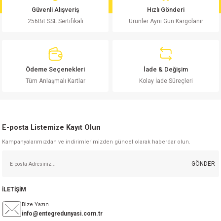
si
nsatörler
ç 25W
od
Güvenli Alışveriş
Hızlı Gönderi
Ürün bilgilerinde hatalar bulunuyor.
256Bit SSL Sertifikalı
Ürünler Aynı Gün Kargolanır
Ürün fiyatı diğer sitelerden daha pahalı.
ndansatör
ç 3W
ç
Bu ürüne benzer farklı alternatifler olmalı.
ver
d Kondansatörler
ç 4W
Ödeme Seçenekleri
İade & Değişim
si
ansatör
ç 6W
Tüm Anlaşmalı Kartlar
Kolay İade Süreçleri
si
Kondansatör
ç 7W
d
Gönder
E-posta Listemize Kayıt Olun
isi
ansatör
ç 8W
Kampanyalarımızdan ve indirimlerimizden güncel olarak haberdar olun.
si
ster AXİAL Kondansatör
ç 9W
GÖNDER
risi
ndansatörler
İLETİŞİM
isi
atör
Bize Yazın
info@entegredunyasi.com.tr