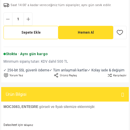
Saat 14:00’ a kadar vereceğiniz tüm siparişler, aynı gün sevk edilir.
md
risi
Klemens 180C
nsatör
erisi
renç %5 2W
Kılıf
risi
Klemens 90C
atör
risi
enç 1/8w
Kılıf
Sepete Ekle
Hemen Al
i
satör
risi
enç %1 1/2W
k kapasitör
si
atör
risi
enç %1 1/4W
Stokta · Aynı gün kargo
Minimum sipariş tutarı: KDV dahil 500 TL
si
tör
risi
renç 1/2W
ad
iyot
✓ 256-bit SSL güvenli ödeme
✓ Tüm anlaşmalı kartlar
✓ Kolay iade & değişim
Yorum Yaz
Ürünü Paylaş
Karşılaştır
si
atör
Serisi
renç 10W
isi
satör
Serisi
enç 1W
r 1206 Kılıf
Ürün Bilgisi
MOC3083, ENTEGRE
görseli ve fiyatı sitemize eklenmiştir.
 Serisi,45 Serisi
atör
Serisi
renç 20W
 1206 Kılıf - 25 Adet
iyot
risi
tör
isi
enç 2W
 402 Kılıf
Datasheet için
tıklayınız