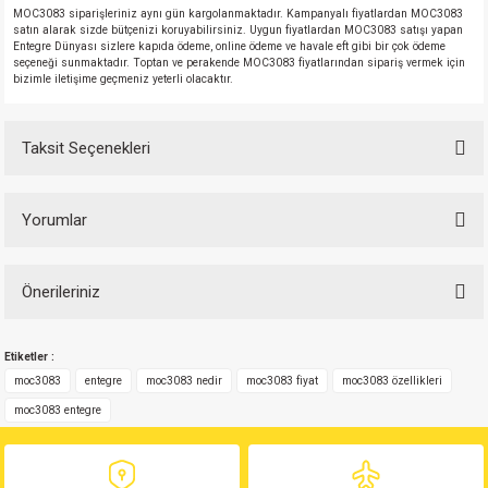
MOC3083 siparişleriniz aynı gün kargolanmaktadır. Kampanyalı fiyatlardan MOC3083
si
atör
Serisi
enç 3W
 603 Kılıf
satın alarak sizde bütçenizi koruyabilirsiniz. Uygun fiyatlardan MOC3083 satışı yapan
Entegre Dünyası sizlere kapıda ödeme, online ödeme ve havale eft gibi bir çok ödeme
seçeneği sunmaktadır. Toptan ve perakende MOC3083 fiyatlarından sipariş vermek için
si
satör
erisi
enç 4W
 603 Kılıf - 25 Adet
bizimle iletişime geçmeniz yeterli olacaktır.
4 Serisi,27 Serisi,93 Serisi
atör
Serisi
enç 5W
 805 Kılıf
Taksit Seçenekleri
tör
 Serisi
ç 10W
 805 Kılıf - 25 Adet
Yorumlar
erisi
atör
erisi
ç 11W
d
isi
satör
ç 13W
Önerileriniz
Bu ürüne ilk yorumu siz yapın!
Bu ürünün fiyat bilgisi, resim, ürün açıklamalarında ve diğer konularda
isi
atör
ç 14W
Etiketler :
yetersiz gördüğünüz noktaları öneri formunu kullanarak tarafımıza
Yorum Yaz
iletebilirsiniz.
moc3083
entegre
moc3083 nedir
moc3083 fiyat
moc3083 özellikleri
i
satör
ç 15W
Görüş ve önerileriniz için teşekkür ederiz.
moc3083 entegre
isi
atör
ç 17W
iyot
Ürün resmi kalitesiz, bozuk veya görüntülenemiyor.
Ürün açıklamasında eksik bilgiler bulunuyor.