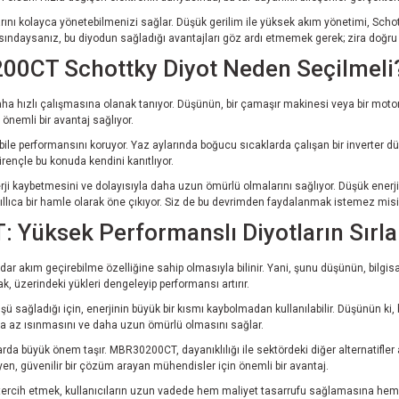
arını kolayca yönetebilmenizi sağlar. Düşük gerilim ile yüksek akım yönetimi, Sch
ındaysanız, bu diyodun sağladığı avantajları göz ardı etmemek gerek; zira doğru bi
00CT Schottky Diyot Neden Seçilmeli
n daha hızlı çalışmasına olanak tanıyor. Düşünün, bir çamaşır makinesi veya bir mot
önemli bir avantaj sağlıyor.
le performansını koruyor. Yaz aylarında boğucu sıcaklarda çalışan bir inverter dü
irençle bu konuda kendini kanıtlıyor.
rji kaybetmesini ve dolayısıyla daha uzun ömürlü olmalarını sağlıyor. Düşük enerji
llıca bir hamle olarak öne çıkıyor. Siz de bu devrimden faydalanmak istemez misi
 Yüksek Performanslı Diyotların Sırla
r akım geçirebilme özelliğine sahip olmasıyla bilinir. Yani, şunu düşünün, bilgisayar
k, üzerindeki yükleri dengeleyip performansı artırır.
şü sağladığı için, enerjinin büyük bir kısmı kaybolmadan kullanılabilir. Düşünün ki
ha az ısınmasını ve daha uzun ömürlü olmasını sağlar.
da büyük önem taşır. MBR30200CT, dayanıklılığı ile sektördeki diğer alternatifler ara
en, güvenilir bir çözüm arayan mühendisler için önemli bir avantaj.
tercih etmek, kullanıcıların uzun vadede hem maliyet tasarrufu sağlamasına hem 