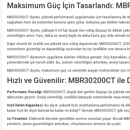
Maksimum Güç İçin Tasarlandı: MBR
MBR30200CT diyotu, yüksek performanslı uygulamalar için tasarlanmış bir elektro
sağlarken hem de sistemleri koruma işlevi görür. Gelişmiş yarı iletken teknoloj
MBR30200CT diyotu, yaklaşık 0.5V’luk düşük ileri voltaj düşüşü ile dikkat çeker
verimliliğini artırır. Yani, daha az enerji kaybı ile daha fazla güç elde etmek 
Diğer önemli bir özellik ise yüksek ters voltaj dayanımıdır. MBR30200CT, 200V
sistemlerin güvenliği ve dayanıklılığı açısından bu tür özellikler son derece kri
MBR30200CT diyotunun uygulama alanları oldukça geniştir. Güç kaynakları, güneş
yönlendirmek için tercih edilir. Bu, sistem verimliliğini artırırken, enerji tasar
MBR30200CT diyotu, maksimum güç ve verimlilik arayan mühendisler için mükem
Hızlı ve Güvenilir: MBR30200CT ile 
Performans Önceliği
: MBR30200CT, düşük ileri gerilim düşüşü ile yüksek ver
aklınızdan geçirin. Enerji verimliliği, özellikle bataryalı sistemlerde veya ener
Hızlı İletim Kapasitesi
: Bu diyot, yüksek hızlı anahtarlama performansı ile dikk
kadar hızlı bir diyot bulmak bu kadar mı kolay?" dersek, MBR30200CT gibi seç
Isı Yönetimi
: Elektronik devreler genellikle ısınma sorunları yaşar. Ancak
yönetimi, devre güvenilirliğini artırırken, cihazlarınızın ömrünü de uzatır.