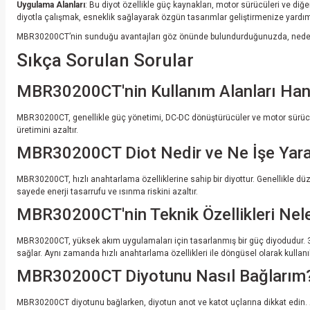
Uygulama Alanları
: Bu diyot özellikle güç kaynakları, motor sürücüleri ve diğe
diyotla çalışmak, esneklik sağlayarak özgün tasarımlar geliştirmenize yardım
MBR30200CT’nin sunduğu avantajları göz önünde bulundurduğunuzda, neden bu diyo
Sıkça Sorulan Sorular
MBR30200CT'nin Kullanım Alanları Hang
MBR30200CT, genellikle güç yönetimi, DC-DC dönüştürücüler ve motor sürücüler g
üretimini azaltır.
MBR30200CT Diot Nedir ve Ne İşe Yara
MBR30200CT, hızlı anahtarlama özelliklerine sahip bir diyottur. Genellikle düz
sayede enerji tasarrufu ve ısınma riskini azaltır.
MBR30200CT'nin Teknik Özellikleri Nele
MBR30200CT, yüksek akım uygulamaları için tasarlanmış bir güç diyodudur. 30A
sağlar. Aynı zamanda hızlı anahtarlama özellikleri ile döngüsel olarak kullanıla
MBR30200CT Diyotunu Nasıl Bağlarım
MBR30200CT diyotunu bağlarken, diyotun anot ve katot uçlarına dikkat edin. Ano