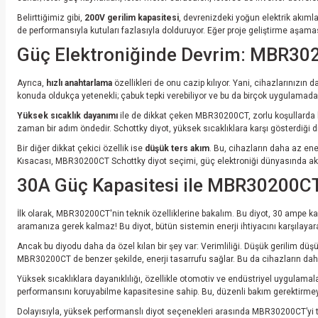
Belirttiğimiz gibi,
200V gerilim kapasitesi
, devrenizdeki yoğun elektrik akıml
de performansıyla kutuları fazlasıyla dolduruyor. Eğer proje geliştirme aşamas
Güç Elektroniğinde Devrim: MBR302
Ayrıca,
hızlı anahtarlama
özellikleri de onu cazip kılıyor. Yani, cihazlarınızı
konuda oldukça yetenekli; çabuk tepki verebiliyor ve bu da birçok uygulamada 
Yüksek sıcaklık dayanımı
ile de dikkat çeken MBR30200CT, zorlu koşullarda bi
zaman bir adım öndedir. Schottky diyot, yüksek sıcaklıklara karşı gösterdiği d
Bir diğer dikkat çekici özellik ise
düşük ters akım
. Bu, cihazların daha az ene
Kısacası, MBR30200CT Schottky diyot seçimi, güç elektroniği dünyasında akı
30A Güç Kapasitesi ile MBR30200CT:
İlk olarak, MBR30200CT'nin teknik özelliklerine bakalım. Bu diyot, 30 ampe kada
aramanıza gerek kalmaz! Bu diyot, bütün sistemin enerji ihtiyacını karşılayara
Ancak bu diyodu daha da özel kılan bir şey var: Verimliliği. Düşük gerilim düşü
MBR30200CT de benzer şekilde, enerji tasarrufu sağlar. Bu da cihazların da
Yüksek sıcaklıklara dayanıklılığı, özellikle otomotiv ve endüstriyel uygulamalar
performansını koruyabilme kapasitesine sahip. Bu, düzenli bakım gerektirmey
Dolayısıyla, yüksek performanslı diyot seçenekleri arasında MBR30200CT’yi 