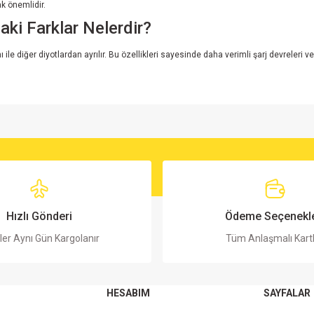
k önemlidir.
ki Farklar Nelerdir?
e diğer diyotlardan ayrılır. Bu özellikleri sayesinde daha verimli şarj devreleri ve
rsiz gördüğünüz noktaları öneri formunu kullanarak tarafımıza iletebilirsiniz.
Bu ürüne ilk yorumu siz yapın!
Yorum Yaz
Hızlı Gönderi
Ödeme Seçenekle
ler Aynı Gün Kargolanır
Tüm Anlaşmalı Kart
HESABIM
SAYFALAR