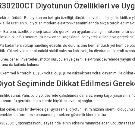
30200CT Diyotunun Özellikleri ve Uyg
t türüdür. Bu diyotun en belirgin özelliği, düşük ileri voltaj düşüşü ile birlikte y
isi ile üretilen bu diyotlar, modern elektronik tasarımlarında sıkça tercih edilmekt
. Bu, onu, özellikle enerji tasarrufu gerektiren uygulamalar için mükemmel bir seçi
mümkün olur. Bu tasarım, bir nevi enerji kaçaklarını önleyerek kullanıcıya gerçek bir
'a kadar ters voltajı handling edebilir. Bu durum, onu hem endüstriyel hem de otomo
tik. Yüksek voltajlar altındaki stabil çalışma kabiliyeti, bu diyotun en önemli avantaj
 paneli inverterleri, motor sürücüleri ve çeşitli elektronik devrelerde yaygın olar
rufuna da katkıda bulunur.
mel bir tercih. Düşük voltaj düşüşü ve yüksek ters voltaj dayanımı ile dikkat çek
Diyot Seçiminde Dikkat Edilmesi Gerek
imlilik sunar. Yani, bu diyot devrede çalıştığında daha az enerji kaybı yaşarsınız
ji tasarrufu gerektiren projelerde büyük bir avantaj sağlar.
at çeker. Hızlı bir devrede çalışıyorsanız, diyotun iletim hızının önemli olduğunu bi
enekler, performans konusunda gerçekten güvenilir birer dosttur.
 MBR30200CT, optimizasyonu sayesinde ısının etkisini minimize eder. Soğutma tasa