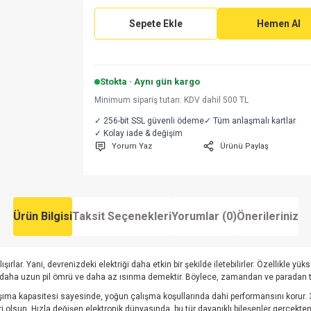
Sepete Ekle
Hemen Al
Stokta · Aynı gün kargo
Minimum sipariş tutarı: KDV dahil 500 TL
✓ 256-bit SSL güvenli ödeme
✓ Tüm anlaşmalı kartlar
✓ Kolay iade & değişim
Yorum Yaz
Ürünü Paylaş
Ürün Bilgisi
Taksit Seçenekleri
Yorumlar (0)
Önerileriniz
ışırlar. Yani, devrenizdeki elektriği daha etkin bir şekilde iletebilirler. Özellikle y
ı, daha uzun pil ömrü ve daha az ısınma demektir. Böylece, zamandan ve paradan ta
taşıma kapasitesi sayesinde, yoğun çalışma koşullarında dahi performansını korur. 
ri olsun. Hızla değişen elektronik dünyasında, bu tür dayanıklı bileşenler gerçekten 