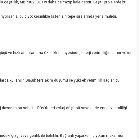
i çeşitlilik, MBR30200CT’yi daha da cazip hale getirir. Çeşitli projelerde bu
rsanız, bu diyot kesinlikle listenizin tepe sıralarında yer almalıdır.
ve hızlı anahtarlama özellikleri sayesinde, enerji verimliliğini artırır ve ısı
arda kullanılır. Düşük ters akım düşümü ile yüksek verimlilik sağlar, bu
ayanımına sahiptir. Düşük ileri voltaj düşümü sayesinde enerji verimliliği
ndeki çizgi veya çentik ile belirtilir. Bağlantı yaparken, diyotun maksimum