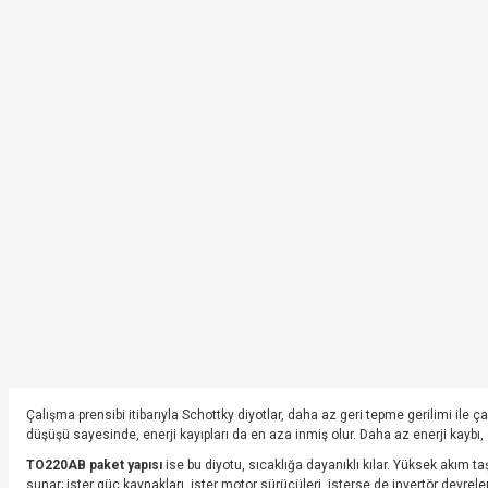
Çalışma prensibi itibarıyla Schottky diyotlar, daha az geri tepme gerilimi ile çal
düşüşü sayesinde, enerji kayıpları da en aza inmiş olur. Daha az enerji kayb
TO220AB paket yapısı
ise bu diyotu, sıcaklığa dayanıklı kılar. Yüksek akım 
sunar; ister güç kaynakları, ister motor sürücüleri, isterse de invertör devrele