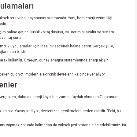
ulamaları
üksek ters voltaj dayanımını sunmasıdır. Yani, hem enerji verimliliği
edir.
m haline getirir. Düşük voltaj düşüşü, ısı üretimini azaltır ve sistem
 avantaj sunar.
tiv uygulamaları için ideal bir seçenek haline getirir. Gerçek şu ki,
larından biridir.
ak kullanılır. Örneğin, güneş enerjisi sistemlerinde enerji akışını
en bu diyot, modern elektronik devrelerin kalbinde yer alıyor.
enler
. "Gerçekten, daha az enerji kaybı her zaman faydalı olmaz mı?" sorusunu
lirsiniz. Yavaş bir diyot, devrenizde gecikmelere neden olabilir. "Peki, bu
rımı yapmak zorunda kalmadan da yüksek performans elde edebilirsiniz. Isı