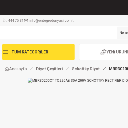
444 75 31
info@entegredunyasi.com.tr
TÜM KATEGORİLER
YENİ ÜRÜN
Anasayfa
Diyot Çeşitleri
Schottky Diyot
MBR30200