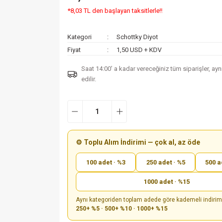
*8,03 TL den başlayan taksitlerle!!
Kategori
Schottky Diyot
Fiyat
1,50 USD + KDV
Saat 14:00’ a kadar vereceğiniz tüm siparişler, ay
edilir.
⚙️ Toplu Alım İndirimi — çok al, az öde
100 adet · %3
250 adet · %5
500 a
1000 adet · %15
Aynı kategoriden toplam adede göre kademeli indiri
250+ %5 · 500+ %10 · 1000+ %15