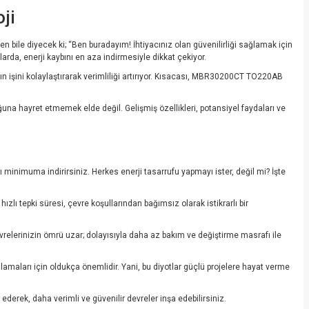
ji
bile diyecek ki; “Ben buradayım! İhtiyacınız olan güvenilirliği sağlamak için
rda, enerji kaybını en aza indirmesiyle dikkat çekiyor.
rın işini kolaylaştırarak verimliliği artırıyor. Kısacası, MBR30200CT TO220AB
ğuna hayret etmemek elde değil. Gelişmiş özellikleri, potansiyel faydaları ve
minimuma indirirsiniz. Herkes enerji tasarrufu yapmayı ister, değil mi? İşte
zlı tepki süresi, çevre koşullarından bağımsız olarak istikrarlı bir
relerinizin ömrü uzar; dolayısıyla daha az bakım ve değiştirme masrafı ile
amaları için oldukça önemlidir. Yani, bu diyotlar güçlü projelere hayat verme
ederek, daha verimli ve güvenilir devreler inşa edebilirsiniz.