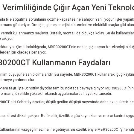
erimliliğinde Çığır Açan Yeni Teknolo
bile soğutma sorunlarını çözme kapasitesine sahiptir. Yani, yoğun işler yaparken 
 gösteriyor. Örneğin, güneş enerjisi sistemleri ve elektrikli araçlar gibi alanla
 verimli kullanmanızı sağlıyor. Üstelik, montajı da oldukça kolay. Bu da kullanıcıla
 çıkıyor.
dolduruyor. Şimdi bakıldığında, MBR30200CT’nin neden çığır açan bir teknoloji oldu
nlerden biri olacağa benziyor.
R30200CT Kullanmanın Faydaları
erilim düşüşüne sahip olmalarıdır. Bu sayede, MBR30200CT kullanarak, güç kaybını 
önetmeye yardımcı olur.
nem taşır. İşte Schottky diyotlar tam bu noktada devreye giriyor. MBR30200CT’nin hı
formans, özellikle yüksek frekanslı uygulamalarda hayat kurtarıcıdır.
CT gibi Schottky diyotlar, düşük gerilim düşüşü sayesinde daha az ısı üretir. dev
itesi dikkat çekiyor. Bu özellik, özellikle güç kaynakları ve motor kontrol uygul
utkunlarının vazgeçilmezi haline getiriyor. Bu özellikleriyle MBR30200CT’yi tercih 