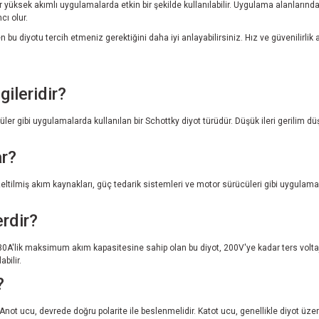
r yüksek akımlı uygulamalarda etkin bir şekilde kullanılabilir. Uygulama alanlarındak
cı olur.
tu tercih etmeniz gerektiğini daha iyi anlayabilirsiniz. Hız ve güvenilirlik arıyo
ileridir?
ibi uygulamalarda kullanılan bir Schottky diyot türüdür. Düşük ileri gerilim düşüşü 
r?
eltilmiş akım kaynakları, güç tedarik sistemleri ve motor sürücüleri gibi uygulamal
rdir?
'lik maksimum akım kapasitesine sahip olan bu diyot, 200V'ye kadar ters voltaj d
bilir.
?
t ucu, devrede doğru polarite ile beslenmelidir. Katot ucu, genellikle diyot üzeri