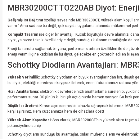
MBR30200CT TO220AB Diyot: Enerji V
Gelişmiş Isı Dağıtımı
özelliği sayesinde MBR30200CT, yüksek akım koşullarında 
varım.” Ama sadece bu değil, çok sayıda uygulama alanında mükemmel performans
Kompakt Tasarım
ise diğer bir avantajı. Küçük boyutuyla devre alanınızı daha
diyot, yalnızca teknik özellikleriyle değil; sunduğu kullanım rahatlığıyla da öne
Enerji tasarrufu sağlamak bir yana, performans artıran özellikleri ile de göz 
enerji verimliliğine katkıları ile bu diyot, gelecekte en çok tercih edilen bileşe
Schottky Diodların Avantajları: MB
Yüksek Verimlilik:
Schottky diyotların en büyük avantajlarından biri, düşük g
bu diyot, elektriği neredeyse kayıpsız ileterek, enerji faturalarınızı ustaca y
Hızlı Anahtarlama:
Elektronik devrelerde hızlı anahtarlama süreleri büyük bir ö
performans sunar. Düşünün ki, bir ışık açtığınızda hemen yanıyor! Bu hızlı per
Düşük Isı Üretimi:
Kimse aşırı ısınmış bir cihazla uğraşmak istemez. MBR30200
karşılaşırsınız. Hem cüzdanınıza hem de cihazlara dost!
Yüksek Akım Kapasitesi:
Son olarak, MBR30200CT’nin yüksek akım taşıma kapas
potansiyeline sahip.
Schottky diyotların sunduğu bu avantajlar, onları mühendislerin ve elektronik t