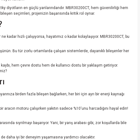
ottky diyotların en güçlü yanlarındandır. MBR30200CT, hem güvenilirliği hem
leşen seçimleri, projenizin başarısında kritik rol oynar.
?
or ne kadar hızlı çalışıyorsa, hayatımız o kadar kolaylaşıyor. MBR30200CT, bu
şünün. Bu tür zorlu ortamlarda çalışan sistemlerde, dayanıklı bileşenler her
 kaybı, hem çevre dostu hem de kullanıcı dostu bir yaklaşım getiriyor.
niz?
rı
ınıza birden fazla bileşen bağlarken, her biri için ayrı bir enerji kaynağı
, bir aracın motoru çalışırken yakıtın sadece %10'unu harcadığını hayal edin!
sında sıyrılmayı başarıyor. Yani, bir yarış arabası gibi, zor koşullarda bile
de daha iyi bir deneyim yaşamasına yardımcı olacaktır.