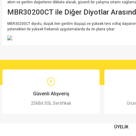
akım ve gerilim değerlerini dikkate alarak, güvenli bir çalışma ortamı sağlama
MBR30200CT ile Diğer Diyotlar Arasında
MBR30200CT diyotu, düşük ileri gerilim düşüşü ve yüksek ters voltaj dayanımı il
yetenekleri ile yüksek frekanslı uygulamalarda da ön plana çıkar.
Bu ürünün fiyat bilgisi, resim, ürün açıklamalarında ve diğer konularda yete
Görüş ve önerileriniz için teşekkür ederiz.
Ürün resmi kalitesiz, bozuk veya görüntülenemiyor.
Ürün açıklamasında eksik bilgiler bulunuyor.
Ürün bilgilerinde hatalar bulunuyor.
Güvenli Alışveriş
Ürün fiyatı diğer sitelerden daha pahalı.
256Bit SSL Sertifikalı
Ürün
Bu ürüne benzer farklı alternatifler olmalı.
ÜYELİK