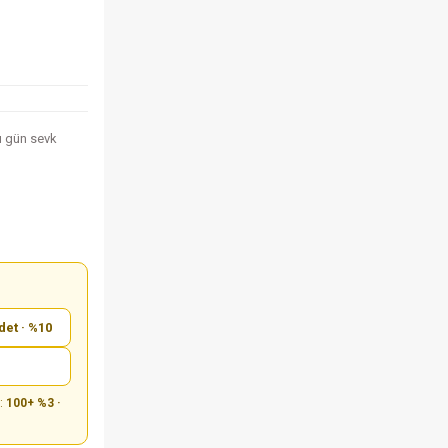
nı gün sevk
det · %10
m:
100+ %3 ·