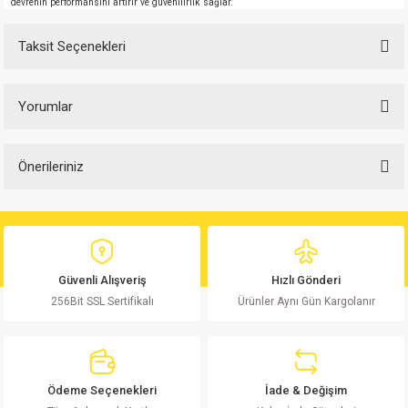
devrenin performansını artırır ve güvenilirlik sağlar.
Taksit Seçenekleri
Yorumlar
Önerileriniz
Bu ürüne ilk yorumu siz yapın!
Bu ürünün fiyat bilgisi, resim, ürün açıklamalarında ve diğer konularda
yetersiz gördüğünüz noktaları öneri formunu kullanarak tarafımıza
Yorum Yaz
iletebilirsiniz.
Görüş ve önerileriniz için teşekkür ederiz.
Güvenli Alışveriş
Hızlı Gönderi
256Bit SSL Sertifikalı
Ürünler Aynı Gün Kargolanır
Ürün resmi kalitesiz, bozuk veya görüntülenemiyor.
Ürün açıklamasında eksik bilgiler bulunuyor.
Ürün bilgilerinde hatalar bulunuyor.
Ürün fiyatı diğer sitelerden daha pahalı.
Ödeme Seçenekleri
İade & Değişim
Bu ürüne benzer farklı alternatifler olmalı.