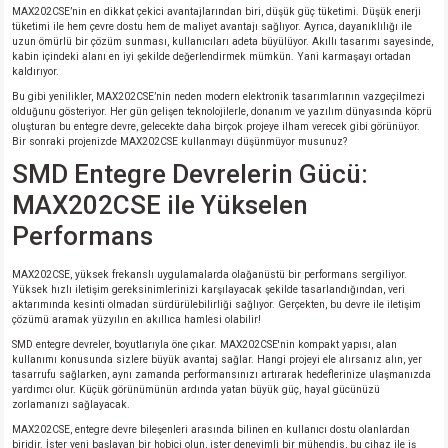
MAX202CSE’nin en dikkat çekici avantajlarından biri, düşük güç tüketimi. Düşük enerji
si
nsatörler
ç 25W
od
tüketimi ile hem çevre dostu hem de maliyet avantajı sağlıyor. Ayrıca, dayanıklılığı ile
uzun ömürlü bir çözüm sunması, kullanıcıları adeta büyülüyor. Akıllı tasarımı sayesinde,
kabin içindeki alanı en iyi şekilde değerlendirmek mümkün. Yani karmaşayı ortadan
ndansatör
ç 3W
ç
kaldırıyor.
Bu gibi yenilikler, MAX202CSE’nin neden modern elektronik tasarımlarının vazgeçilmezi
ver
d Kondansatörler
ç 4W
olduğunu gösteriyor. Her gün gelişen teknolojilerle, donanım ve yazılım dünyasında köprü
oluşturan bu entegre devre, gelecekte daha birçok projeye ilham verecek gibi görünüyor.
Bir sonraki projenizde MAX202CSE kullanmayı düşünmüyor musunuz?
si
ansatör
ç 6W
SMD Entegre Devrelerin Gücü:
MAX202CSE ile Yükselen
si
Kondansatör
ç 7W
d
Performans
isi
ansatör
ç 8W
MAX202CSE, yüksek frekanslı uygulamalarda olağanüstü bir performans sergiliyor.
Yüksek hızlı iletişim gereksinimlerinizi karşılayacak şekilde tasarlandığından, veri
aktarımında kesinti olmadan sürdürülebilirliği sağlıyor. Gerçekten, bu devre ile iletişim
si
ster AXİAL Kondansatör
ç 9W
çözümü aramak yüzyılın en akıllıca hamlesi olabilir!
SMD entegre devreler, boyutlarıyla öne çıkar. MAX202CSE'nin kompakt yapısı, alan
risi
ndansatörler
kullanımı konusunda sizlere büyük avantaj sağlar. Hangi projeyi ele alırsanız alın, yer
tasarrufu sağlarken, aynı zamanda performansınızı artırarak hedeflerinize ulaşmanızda
yardımcı olur. Küçük görünümünün ardında yatan büyük güç, hayal gücünüzü
isi
atör
zorlamanızı sağlayacak.
MAX202CSE, entegre devre bileşenleri arasında bilinen en kullanıcı dostu olanlardan
biridir. İster yeni başlayan bir hobici olun, ister deneyimli bir mühendis, bu cihaz ile iş