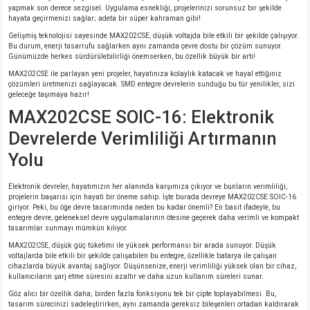
si
ansatör
 Kılıf
yapmak son derece sezgisel. Uygulama esnekliği, projelerinizi sorunsuz bir şekilde
hayata geçirmenizi sağlar; adeta bir süper kahraman gibi!
Gelişmiş teknolojisi sayesinde MAX202CSE, düşük voltajda bile etkili bir şekilde çalışıyor.
si
a Tipi Kondansatör
 Kılıf
Bu durum, enerji tasarrufu sağlarken aynı zamanda çevre dostu bir çözüm sunuyor.
Günümüzde herkes sürdürülebilirliği önemserken, bu özellik büyük bir artı!
risi
Tipi Kondansatör
 Kılıf
MAX202CSE ile parlayan yeni projeler, hayatınıza kolaylık katacak ve hayal ettiğiniz
çözümleri üretmenizi sağlayacak. SMD entegre devrelerin sunduğu bu tür yenilikler, sizi
geleceğe taşımaya hazır!
si
nsatör
 Kılıf
MAX202CSE SOIC-16: Elektronik
Devrelerde Verimliliği Artırmanın
si
r 1206 Kılıf
Kılıf
Yolu
si
 402 Kılıf
Kılıf
Elektronik devreler, hayatımızın her alanında karşımıza çıkıyor ve bunların verimliliği,
projelerin başarısı için hayati bir öneme sahip. İşte burada devreye MAX202CSE SOIC-16
isi
 603 Kılıf
Kılıf
giriyor. Peki, bu öğe devre tasarımında neden bu kadar önemli? En basit ifadeyle, bu
entegre devre, geleneksel devre uygulamalarının ötesine geçerek daha verimli ve kompakt
tasarımlar sunmayı mümkün kılıyor.
si
 805 Kılıf
5W
MAX202CSE, düşük güç tüketimi ile yüksek performansı bir arada sunuyor. Düşük
voltajlarda bile etkili bir şekilde çalışabilen bu entegre, özellikle batarya ile çalışan
cihazlarda büyük avantaj sağlıyor. Düşünsenize, enerji verimliliği yüksek olan bir cihaz,
isi
nsatör
W
kullanıcıların şarj etme süresini azaltır ve daha uzun kullanım süreleri sunar.
Göz alıcı bir özellik daha; birden fazla fonksiyonu tek bir çipte toplayabilmesi. Bu,
tasarım sürecinizi sadeleştirirken, aynı zamanda gereksiz bileşenleri ortadan kaldırarak
si
atör
W