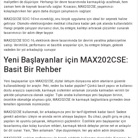
maliyetleri de düşürüyor. Herhangi bir devre tasarımında karmaşıklığı azaltmak, hem
zaman hem de kaynak tasarrufu sağlar. Kısacası, MAX202CSE, yaşamınızı
kolaylaştırırken her şeyin daha düzgün çalışmasını sağlıyor.
isi
MAX202CSE SOIC-16’nın esnekliği, onu birçok uygulama için ideal bir seçenek haline
getiriyor. Otomotiv elektroniğinden medikal cihazlara kadar pek çok alanda kullanılabilir.
Hangi projede çalışıyor olursanız olun, bu entegre, kaliteyi artıracak çözümler sunarak
si
tasarımınızı bir adım öteye taşıyor.
MAX202CSE SOIC-16, elektronik devre tasarımında bir devrim yaratma potansiyeline
isi
sahip. Verimlilik, performans ve basitlik arayanlar için, bu entegre bileşen, gelecek
vadeden bir yol arkadaşlığı sunuyor.
Yeni Başlayanlar için MAX202CSE:
isi
Basit Bir Rehber
risi
Yeni başlayanlar için MAX202CSE, dijital iletişim dünyasına adım atanların güvenle
kullanabileceği bir araçtır. Peki, neden bu kadar popüler? Çünkü basit yapısı ve kullanıcı
risi
dostu arayüzü sayesinde, karmaşık sistemleri anlamak zorunda kalmadan verimli bir
şekilde çalışmanıza olanak sağlar. Tıpkı araba kullanmaya yeni başlayan birinin,
öncelikle otomatiğe alışması gibi, MAX202CSE ile karmaşık bağlantılara girmeden önce
temelleri öğrenmek mümkündür.
si
MAX202CSE kullanmak, bir arkadaşınıza yeni bir tarif öğretmek kadar basit. Sadece
gerekli adımları izleyin ve anında verim almaya başlayın. Bu cihaz, çeşitli giriş ve çıkış
si
yapıları ile uyumlu çalışarak, iletişiminizi güçlendirir. Özellikle yeni başlayanlar için
tasarlanmış olan kolay kurulum rehberi, karmaşık teknik detaylar yerine net ve anlaşılır
bir dil sunar. Yani, “Ben anlamam.” diye düşünmeyin; her şey adım adım önünüzde.
risi