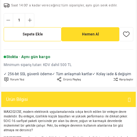
Saat 14:00’ a kadar vereceğiniz tüm siparişler, aynı gün sevk edilir.
md
risi
Klemens 180C
nsatör
erisi
renç %5 2W
Kılıf
risi
Klemens 90C
atör
risi
enç 1/8w
Kılıf
Sepete Ekle
Hemen Al
i
satör
risi
enç %1 1/2W
k kapasitör
si
atör
risi
enç %1 1/4W
Stokta · Aynı gün kargo
Minimum sipariş tutarı: KDV dahil 500 TL
si
tör
risi
renç 1/2W
ad
iyot
✓ 256-bit SSL güvenli ödeme
✓ Tüm anlaşmalı kartlar
✓ Kolay iade & değişim
Yorum Yaz
Ürünü Paylaş
Karşılaştır
si
atör
Serisi
renç 10W
isi
satör
Serisi
enç 1W
r 1206 Kılıf
Ürün Bilgisi
MAX202CSE, modern elektronik uygulamalarında sıkça tercih edilen bir entegre devre
 Serisi,45 Serisi
atör
Serisi
renç 20W
 1206 Kılıf - 25 Adet
iyot
modelidir. Bu entegre, özellikle küçük boyutları ve yüksek performansı ile dikkat çeker.
SOIC-16 sarfiyat paketi içerisinde yer alan bu devre, yoğun ve karmaşık devrelerde
mükemmel bir şekilde çalışır. Peki, bu entegre devrenin kullanım alanlarına bir göz
risi
tör
isi
enç 2W
 402 Kılıf
atmaya ne dersiniz?