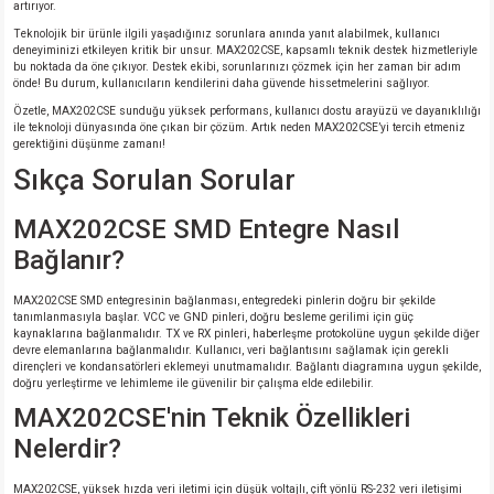
artırıyor.
Teknolojik bir ürünle ilgili yaşadığınız sorunlara anında yanıt alabilmek, kullanıcı
deneyiminizi etkileyen kritik bir unsur. MAX202CSE, kapsamlı teknik destek hizmetleriyle
bu noktada da öne çıkıyor. Destek ekibi, sorunlarınızı çözmek için her zaman bir adım
önde! Bu durum, kullanıcıların kendilerini daha güvende hissetmelerini sağlıyor.
Özetle, MAX202CSE sunduğu yüksek performans, kullanıcı dostu arayüzü ve dayanıklılığı
ile teknoloji dünyasında öne çıkan bir çözüm. Artık neden MAX202CSE’yi tercih etmeniz
gerektiğini düşünme zamanı!
Sıkça Sorulan Sorular
MAX202CSE SMD Entegre Nasıl
Bağlanır?
MAX202CSE SMD entegresinin bağlanması, entegredeki pinlerin doğru bir şekilde
tanımlanmasıyla başlar. VCC ve GND pinleri, doğru besleme gerilimi için güç
kaynaklarına bağlanmalıdır. TX ve RX pinleri, haberleşme protokolüne uygun şekilde diğer
devre elemanlarına bağlanmalıdır. Kullanıcı, veri bağlantısını sağlamak için gerekli
dirençleri ve kondansatörleri eklemeyi unutmamalıdır. Bağlantı diagramına uygun şekilde,
doğru yerleştirme ve lehimleme ile güvenilir bir çalışma elde edilebilir.
MAX202CSE'nin Teknik Özellikleri
Nelerdir?
MAX202CSE, yüksek hızda veri iletimi için düşük voltajlı, çift yönlü RS-232 veri iletişimi