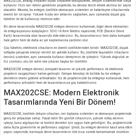
MAX202CSE, analog sinyalleri dijital sinyallere dönüştürerek, iletişim sistemlerinde sıkça
kullanılır. Hızlı veri iletimi gerektiren projelerde, bu devreyi tercih etmek akıllıca bir seçim
si
atör
Serisi
enç 3W
 603 Kılıf
olacaktır. Mesela, bu entegre, özellikle otomasyon sistemleri ve haberleşme cihazlarında
önemli bir rol oynar. Yüksek hızda veri aktarımı sağlarken, aynı zamanda düşük güç
tüketimi ile de kullanıcıyı memnun eder.
si
satör
erisi
enç 4W
 603 Kılıf - 25 Adet
Bir devre tasarımında MAX202CSE entegre devresini kullanmak, diğer devre elemanları
ile entegrasyonunu kolaylaştırır. SOIC-16 form faktörü sayesinde, PCB (Baskılı Devre
4 Serisi,27 Serisi,93 Serisi
atör
Serisi
enç 5W
 805 Kılıf
Kartı) tasarımında alan tasarrufu elde edersiniz. Bu, tasarımlarınızı hem daha kompakt
hale getirir hem de daha az yer kaplamasına yardımcı olur.
Güç tüketimi, elektronik cihazların en önemli özelliklerinden biridir. MAX202CSE, düşük
tör
 Serisi
ç 10W
 805 Kılıf - 25 Adet
voltajda çalışarak enerjiyi verimli bir şekilde kullanır. Bu, özellikle taşınabilir cihazların
ömrünü uzatırken, aynı zamanda kullanıcı deneyimini de iyileştirir. Yüksek doğruluk ve
hız sunması, onu bir adım öne çıkaran başka bir özelliktir.
erisi
atör
erisi
ç 11W
d
MAX202CSE entegre devresi, kompakt tasarımı ve yüksek performansı ile elektronik
projelerin vazgeçilmezi haline gelmiştir. Gelişen teknoloji ile birlikte bu tür entegre
devrelerin önemi giderek artmaktadır. Siz de projelerinizde bu entegreyi kullanarak, hem
isi
satör
ç 13W
performansı artırabilir hem de tasarımlarınıza güç katabilirsiniz.
MAX202CSE: Modern Elektronik
isi
atör
ç 14W
Tasarımlarında Yeni Bir Dönem!
i
satör
ç 15W
MAX202CSE, özellikle iletişim cihazları, veri toplama sistemleri ve otomasyon projelerinde
geniş bir yelpazeye sahip. Hayal edin! Bir günlük cihazınızın, yüksek voltaj akımını
işleyip, bunu algılayıcılar ve kontrol devreleri için uygun hale getirdiğini. Bu, projelerinizde
isi
atör
ç 17W
iyot
daha fazla güvenilirlik ve performans sağlıyor. Şimdi, bu entegre devrenin basit ama etkili
yapısı sayesinde, karmaşık devre tasarımlarını bile kısa sürede tamamlamak mümkün.