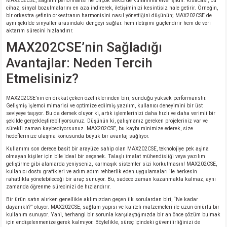
MAX202CSE, sağlam performansı ile birçok sektörde kullanıma elverişlidir. Kısacası, bu
cihaz, sinyal bozulmalarını en aza indirerek, iletişiminizi kesintisiz hale getirir. Örneğin,
bir orkestra şefinin orkestranın harmonisini nasıl yönettiğini düşünün; MAX202CSE de
isi
aynı şekilde sinyaller arasındaki dengeyi sağlar. hem iletişimi güçlendirir hem de veri
aktarım sürecini hızlandırır.
MAX202CSE’nin Sağladığı
erisi
Avantajlar: Neden Tercih
releri
Etmelisiniz?
P MARKA)
MAX202CSE’nin en dikkat çeken özelliklerinden biri, sunduğu yüksek performanstır.
Gelişmiş işlemci mimarisi ve optimize edilmiş yazılım, kullanıcı deneyimini bir üst
seviyeye taşıyor. Bu da demek oluyor ki, artık işlemlerinizi daha hızlı ve daha verimli bir
şekilde gerçekleştirebiliyorsunuz. Düşünün ki, çalışmanız gereken projeleriniz var ve
sürekli zaman kaybediyorsunuz. MAX202CSE, bu kaybı minimize ederek, size
hedeflerinize ulaşma konusunda büyük bir avantaj sağlıyor.
Kullanımı son derece basit bir arayüze sahip olan MAX202CSE, teknolojiye pek aşina
olmayan kişiler için bile ideal bir seçenek. Talaşlı imalat mühendisliği veya yazılım
geliştirme gibi alanlarda yeniyseniz, karmaşık sistemler sizi korkutmasın! MAX202CSE,
kullanıcı dostu grafikleri ve adım adım rehberlik eden uygulamaları ile herkesin
rahatlıkla yönetebileceği bir araç sunuyor. Bu, sadece zaman kazanmakla kalmaz, aynı
zamanda öğrenme sürecinizi de hızlandırır.
Bir ürün satın alırken genellikle aklımızdan geçen ilk sorulardan biri, “Ne kadar
dayanıklı?” oluyor. MAX202CSE, sağlam yapısı ve kaliteli malzemeleri ile uzun ömürlü bir
kullanım sunuyor. Yani, herhangi bir sorunla karşılaştığınızda bir an önce çözüm bulmak
için endişelenmenize gerek kalmıyor. Böylelikle, süreç içindeki güvenilirliğinizi de