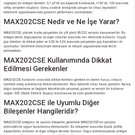
sağlayan bir entegre devredir. 0,1 µF'lık dış kapasite kullanarak, +10V ile -10V arasında
voltaj seviyeleri oluşturur. Geniş sıcaklık aralığında çalışan bu cihaz, taşınabilir
elektronik uygulamalarında güvenilir performans sunmaktadır.
MAX202CSE Nedir ve Ne İşe Yarar?
MAX202CSE, yüksek hızda çalışabilen bir çift yönlü RS-232 veriyolu transceiver'dır. Bu
entegre devre, bilgisayarlar ve diğer cihazlar arasında veri iletiminde kullanılır. Düşük
güç tüketimi ile dikkat çeker ve 3,0V ile 5,5V arasında çalışabilen güç kaynakları ile
uyumludur. Genellikle endüstriyel otomasyon ve iletişim uygulamalarında tercih
edilmektedir.
MAX202CSE Kullanımında Dikkat
Edilmesi Gerekenler
MAX202CSE kullanımı sırasında dikkat edilmesi gereken en önemli husus, cihazın
özellikle voltaj aralıklarına dikkat edilmesidir. Aksi takdirde cihaz hasar görebilir. Ayrıca,
doğru tamponlama ve bağlantı teknikleriyle çalışmak, güvenli ve verimli bir kullanım
sağlar. ESD (Statik Elektrik Deşarjı) korumasına da özen gösterilmelidir.
MAX202CSE ile Uyumlu Diğer
Bileşenler Hangileridir?
MAX202CSE entegresi ile uyumlu bileşenler, genellikle MAX202CSE'nin çalışma
prensiplerine uygun tasarlanmış elemanlardır. Bu bileşenler arasında düşük profite,
kapasitörler, dirençler ve diğer entegre devreler bulunur. Doğru kombinasyonlar, entegre