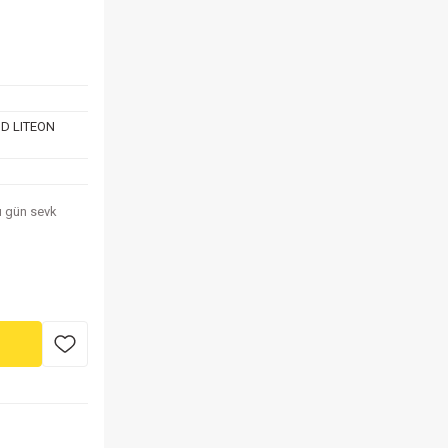
MD LITEON
nı gün sevk