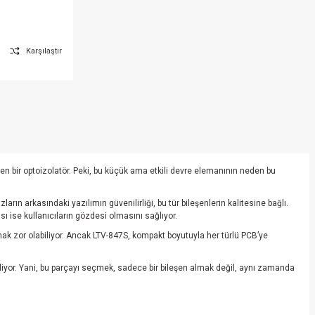
Karşılaştır
ken bir optoizolatör. Peki, bu küçük ama etkili devre elemanının neden bu
arın arkasındaki yazılımın güvenilirliği, bu tür bileşenlerin kalitesine bağlı.
ası ise kullanıcıların gözdesi olmasını sağlıyor.
mak zor olabiliyor. Ancak LTV-847S, kompakt boyutuyla her türlü PCB’ye
iliyor. Yani, bu parçayı seçmek, sadece bir bileşen almak değil, aynı zamanda