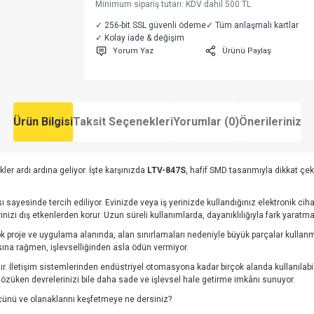
Minimum sipariş tutarı: KDV dahil 500 TL
✓ 256-bit SSL güvenli ödeme
✓ Tüm anlaşmalı kartlar
✓ Kolay iade & değişim
Yorum Yaz
Ürünü Paylaş
Ürün Bilgisi
Taksit Seçenekleri
Yorumlar (0)
Önerileriniz
kler ardı ardına geliyor. İşte karşınızda
LTV-847S
, hafif SMD tasarımıyla dikkat çe
 sayesinde tercih ediliyor. Evinizde veya iş yerinizde kullandığınız elektronik cihazl
rinizi dış etkenlerden korur. Uzun süreli kullanımlarda, dayanıklılığıyla fark yaratm
ok proje ve uygulama alanında, alan sınırlamaları nedeniyle büyük parçalar kullan
ına rağmen, işlevselliğinden asla ödün vermiyor.
dır. İletişim sistemlerinden endüstriyel otomasyona kadar birçok alanda kullanılab
 gözüken devrelerinizi bile daha sade ve işlevsel hale getirme imkânı sunuyor.
cünü ve olanaklarını keşfetmeye ne dersiniz?