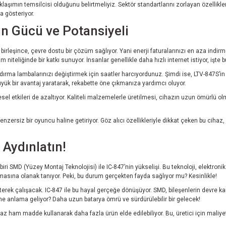
aşımın temsilcisi olduğunu belirtmeliyiz. Sektör standartlarını zorlayan özellikleri
a gösteriyor.
in Gücü ve Potansiyeli
birleşince, çevre dostu bir çözüm sağlıyor. Yani enerji faturalarınızı en aza indirm
m niteliğinde bir katkı sunuyor. İnsanlar genellikle daha hızlı internet istiyor, işte b
ıklandırma lambalarınızı değiştirmek için saatler harcıyordunuz. Şimdi ise, LTV-847S’
yük bir avantaj yaratarak, rekabette öne çıkmanıza yardımcı oluyor.
sel etkileri de azaltıyor. Kaliteli malzemelerle üretilmesi, cihazın uzun ömürlü 
enzersiz bir oyuncu haline getiriyor. Göz alıcı özellikleriyle dikkat çeken bu ci
 Aydınlatın!
i SMD (Yüzey Montaj Teknolojisi) ile IC-847’nin yükselişi. Bu teknoloji, elektronik
olmasına olanak tanıyor. Peki, bu durum gerçekten fayda sağlıyor mu? Kesinlikle!
terek çalışacak. IC-847 ile bu hayal gerçeğe dönüşüyor. SMD, bileşenlerin devre ka
in ne anlama geliyor? Daha uzun batarya ömrü ve sürdürülebilir bir gelecek!
z ham madde kullanarak daha fazla ürün elde edilebiliyor. Bu, üretici için maliyetl