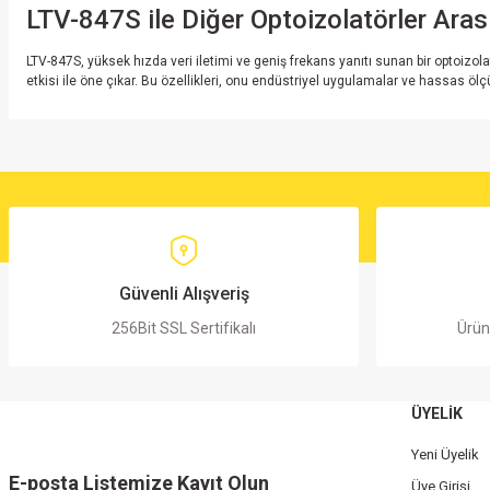
LTV-847S ile Diğer Optoizolatörler Aras
LTV-847S, yüksek hızda veri iletimi ve geniş frekans yanıtı sunan bir optoizolatö
etkisi ile öne çıkar. Bu özellikleri, onu endüstriyel uygulamalar ve hassas ölçü
Bu ürünün fiyat bilgisi, resim, ürün açıklamalarında ve diğer konularda yete
Görüş ve önerileriniz için teşekkür ederiz.
Ürün resmi kalitesiz, bozuk veya görüntülenemiyor.
Ürün açıklamasında eksik bilgiler bulunuyor.
Ürün bilgilerinde hatalar bulunuyor.
Güvenli Alışveriş
Ürün fiyatı diğer sitelerden daha pahalı.
256Bit SSL Sertifikalı
Ürün
Bu ürüne benzer farklı alternatifler olmalı.
ÜYELİK
Yeni Üyelik
E-posta Listemize Kayıt Olun
Üye Girişi