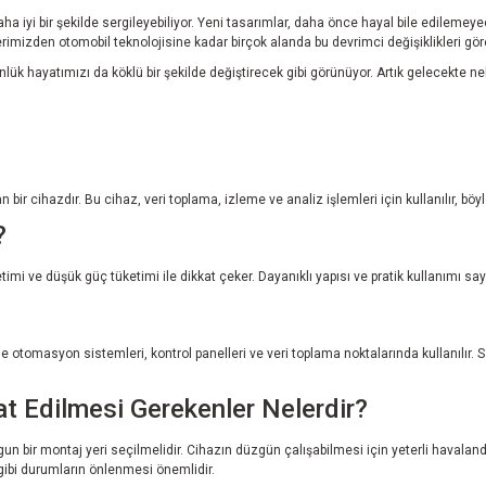
ha iyi bir şekilde sergileyebiliyor. Yeni tasarımlar, daha önce hayal bile edilemeye
lerimizden otomobil teknolojisine kadar birçok alanda bu devrimci değişiklikleri gö
nlük hayatımızı da köklü bir şekilde değiştirecek gibi görünüyor. Artık gelecekte
bir cihazdır. Bu cihaz, veri toplama, izleme ve analiz işlemleri için kullanılır, bö
?
timi ve düşük güç tüketimi ile dikkat çeker. Dayanıklı yapısı ve pratik kullanımı sa
kle otomasyon sistemleri, kontrol panelleri ve veri toplama noktalarında kullanılır.
t Edilmesi Gerekenler Nelerdir?
un bir montaj yeri seçilmelidir. Cihazın düzgün çalışabilmesi için yeterli havalandı
gibi durumların önlenmesi önemlidir.