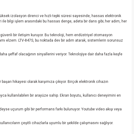
Yüksek izolasyon direnci ve hızlı tepki süresi sayesinde, hassas elektronik
 ile bilgi işlem arasındaki bu hassas denge, adeta bir dans gibi; her adım, her
 güvenli bir iletişim kuruyor. Bu teknoloji, hem endüstriyel otomasyon
ortamı elzem. LTV-847S, bu noktada dev bir adım atarak, sistemlerin sorunsuz
ha şeffaf olacağının sinyallerini veriyor. Teknolojiye dair daha fazla keşfe
 başarı hikayesi olarak karşımıza çıkıyor. Birçok elektronik cihazın
yca kullanılabilen bir arayüze sahip. Ekran boyutu, kullanıcı deneyimini en
edeyse uçurum gibi bir performans farkı bulunuyor. Youtube video akışı veya
llanıcıların çeşitli cihazlarla uyumlu bir şekilde çalışmasını sağlıyor.