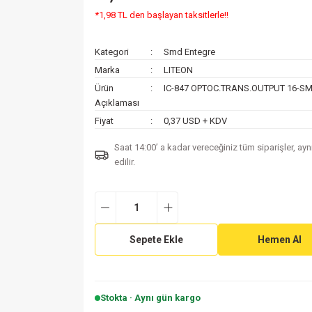
*1,98 TL den başlayan taksitlerle!!
Kategori
Smd Entegre
Marka
LITEON
Ürün
IC-847 OPTOC.TRANS.OUTPUT 16-S
Açıklaması
Fiyat
0,37 USD + KDV
Saat 14:00’ a kadar vereceğiniz tüm siparişler, ay
edilir.
Sepete Ekle
Hemen Al
Stokta · Aynı gün kargo