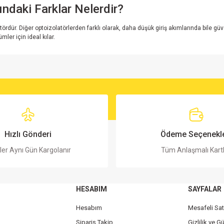
ındaki Farklar Nelerdir?
rdür. Diğer optoizolatörlerden farklı olarak, daha düşük giriş akımlarında bile güveni
mler için ideal kılar.
rsiz gördüğünüz noktaları öneri formunu kullanarak tarafımıza iletebilirsiniz.
Bu ürüne ilk yorumu siz yapın!
Yorum Yaz
Hızlı Gönderi
Ödeme Seçenekle
ler Aynı Gün Kargolanır
Tüm Anlaşmalı Kart
HESABIM
SAYFALAR
Hesabım
Mesafeli Sa
Sipariş Takip
Gizlilik ve G