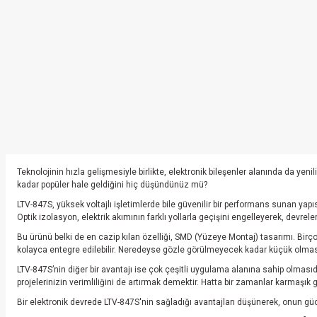
Teknolojinin hızla gelişmesiyle birlikte, elektronik bileşenler alanında da yenili
kadar popüler hale geldiğini hiç düşündünüz mü?
LTV-847S, yüksek voltajlı işletimlerde bile güvenilir bir performans sunan yapısı
Optik izolasyon, elektrik akımının farklı yollarla geçişini engelleyerek, devrele
Bu ürünü belki de en cazip kılan özelliği, SMD (Yüzeye Montaj) tasarımı. Birç
kolayca entegre edilebilir. Neredeyse gözle görülmeyecek kadar küçük olmas
LTV-847S’nin diğer bir avantajı ise çok çeşitli uygulama alanına sahip olması
projelerinizin verimliliğini de artırmak demektir. Hatta bir zamanlar karmaşık
Bir elektronik devrede LTV-847S'nin sağladığı avantajları düşünerek, onun gü