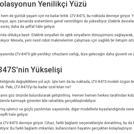
zolasyonun Yenilikçi Yüzü
ri hem de günlük yaşam için ne kadar kritik. LTV-847S, bu noktada devreye giriyor. 
yor, aynı zamanda sistemlerin genel verimliliğini de yükseltiyor. Elektrik devreleri
 süreç daha da şeffaf hâle geliyor.
da oldukça basit. Elektrik sinyalleri ile optik sinyallerin dönüşümünü sağlayarak,
kıyor. Mesela, yeni nesil robot makinelerinin çalışması için sağlıklı bir iletişim 
asında LTV-847S gibi yenilikçi cihazların varlığı, bize geleceğin daha güvenli ve da
847S’nin Yükselişi
eliğinde değişikliklere yol açtı. İşte tam da bu noktada, LTV-847S modeli özgün bir
dı. Peki, LTV-847S’yi bu kadar özel kılan ne?
açlarını göz önünde bulundurarak geliştirilmiş. Hemen hemen herkes tarafından kola
lemle karmaşık görevleri bile rahatlıkla gerçekleştirebiliyor.
şmiş işlemci ve güçlü yazılımları sayesinde, diğer modellerle kıyaslandığında ner
ifli hale geliyor.
 LTV-847S devreye giriyor. Cihaz, farklı bağlantı seçenekleriyle donatılmış, bu da ku
yor. Bu farklı bağlantı imkanları, kullanıcıların hayatını gerçekten kolaylaştırıyor.