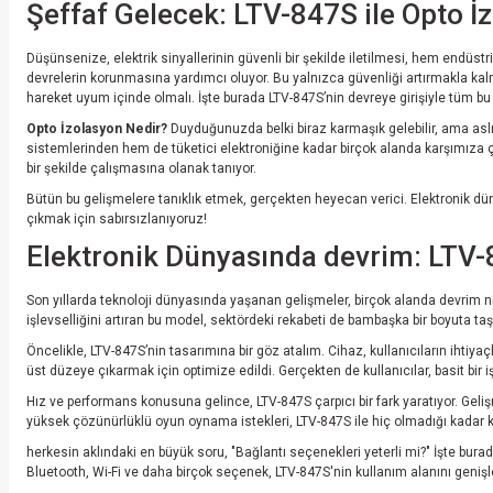
Şeffaf Gelecek: LTV-847S ile Opto İ
Düşünsenize, elektrik sinyallerinin güvenli bir şekilde iletilmesi, hem endüst
devrelerin korunmasına yardımcı oluyor. Bu yalnızca güvenliği artırmakla kalmı
hareket uyum içinde olmalı. İşte burada LTV-847S’nin devreye girişiyle tüm bu
Opto İzolasyon Nedir?
Duyduğunuzda belki biraz karmaşık gelebilir, ama aslın
sistemlerinden hem de tüketici elektroniğine kadar birçok alanda karşımıza çı
bir şekilde çalışmasına olanak tanıyor.
Bütün bu gelişmelere tanıklık etmek, gerçekten heyecan verici. Elektronik düny
çıkmak için sabırsızlanıyoruz!
Elektronik Dünyasında devrim: LTV-
Son yıllarda teknoloji dünyasında yaşanan gelişmeler, birçok alanda devrim nit
işlevselliğini artıran bu model, sektördeki rekabeti de bambaşka bir boyuta taşı
Öncelikle, LTV-847S’nin tasarımına bir göz atalım. Cihaz, kullanıcıların ihtiy
üst düzeye çıkarmak için optimize edildi. Gerçekten de kullanıcılar, basit bir iş
Hız ve performans konusuna gelince, LTV-847S çarpıcı bir fark yaratıyor. Geli
yüksek çözünürlüklü oyun oynama istekleri, LTV-847S ile hiç olmadığı kadar key
herkesin aklındaki en büyük soru, "Bağlantı seçenekleri yeterli mi?" İşte burada
Bluetooth, Wi-Fi ve daha birçok seçenek, LTV-847S'nin kullanım alanını genişleti