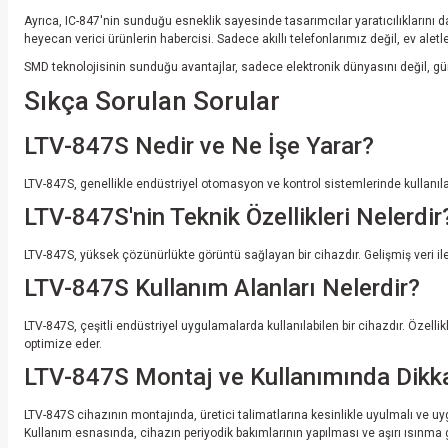
Ayrıca, IC-847'nin sunduğu esneklik sayesinde tasarımcılar yaratıcılıklarını da
heyecan verici ürünlerin habercisi. Sadece akıllı telefonlarımız değil, ev alet
SMD teknolojisinin sunduğu avantajlar, sadece elektronik dünyasını değil, gü
Sıkça Sorulan Sorular
LTV-847S Nedir ve Ne İşe Yarar?
LTV-847S, genellikle endüstriyel otomasyon ve kontrol sistemlerinde kullanılan 
LTV-847S'nin Teknik Özellikleri Nelerdir
LTV-847S, yüksek çözünürlükte görüntü sağlayan bir cihazdır. Gelişmiş veri ile
LTV-847S Kullanım Alanları Nelerdir?
LTV-847S, çeşitli endüstriyel uygulamalarda kullanılabilen bir cihazdır. Özelli
optimize eder.
LTV-847S Montaj ve Kullanımında Dikka
LTV-847S cihazının montajında, üretici talimatlarına kesinlikle uyulmalı ve uyg
Kullanım esnasında, cihazın periyodik bakımlarının yapılması ve aşırı ısınma 