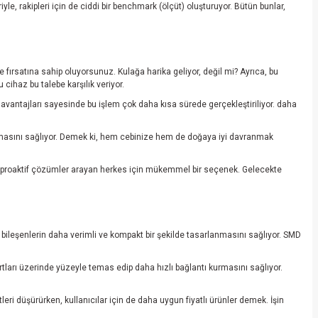
yle, rakipleri için de ciddi bir benchmark (ölçüt) oluşturuyor. Bütün bunlar,
e fırsatına sahip oluyorsunuz. Kulağa harika geliyor, değil mi? Ayrıca, bu
u cihaz bu talebe karşılık veriyor.
in avantajları sayesinde bu işlem çok daha kısa sürede gerçekleştiriliyor. daha
olmasını sağlıyor. Demek ki, hem cebinize hem de doğaya iyi davranmak
haz, proaktif çözümler arayan herkes için mükemmel bir seçenek. Gelecekte
 bileşenlerin daha verimli ve kompakt bir şekilde tasarlanmasını sağlıyor. SMD
rtları üzerinde yüzeyle temas edip daha hızlı bağlantı kurmasını sağlıyor.
eri düşürürken, kullanıcılar için de daha uygun fiyatlı ürünler demek. İşin