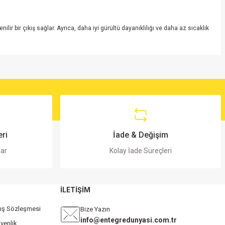
lir bir çıkış sağlar. Ayrıca, daha iyi gürültü dayanıklılığı ve daha az sıcaklık
ri
İade & Değişim
lar
Kolay İade Süreçleri
İLETİŞİM
tış Sözleşmesi
Bize Yazın
info@entegredunyasi.com.tr
üvenlik