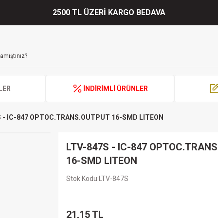
2500 TL ÜZERİ KARGO BEDAVA
LER
İNDİRİMLİ ÜRÜNLER
S - IC-847 OPTOC.TRANS.OUTPUT 16-SMD LITEON
LTV-847S - IC-847 OPTOC.TRAN
16-SMD LITEON
Stok Kodu
LTV-847S
21,15 TL