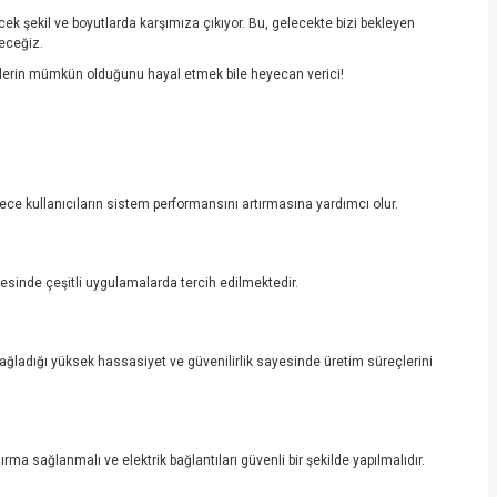
cek şekil ve boyutlarda karşımıza çıkıyor. Bu, gelecekte bizi bekleyen
receğiz.
 nelerin mümkün olduğunu hayal etmek bile heyecan verici!
ylece kullanıcıların sistem performansını artırmasına yardımcı olur.
yesinde çeşitli uygulamalarda tercih edilmektedir.
 Sağladığı yüksek hassasiyet ve güvenilirlik sayesinde üretim süreçlerini
rma sağlanmalı ve elektrik bağlantıları güvenli bir şekilde yapılmalıdır.