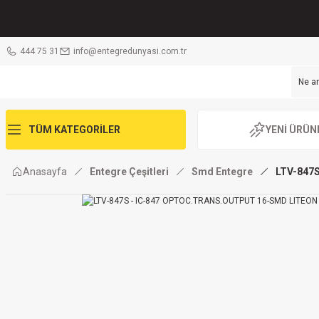
444 75 31
info@entegredunyasi.com.tr
TÜM KATEGORİLER
YENİ ÜRÜN
Anasayfa
Entegre Çeşitleri
Smd Entegre
LTV-847