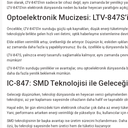
Son olarak, LTV-847S’nin sadece bir cihaz değil, aynı zamanda bir yenilikçi yakl
LTV-847S’nin elektronik dünyasında neden bu kadar heyecan yarattığını açıkç
Optoelektronik Mucizesi: LTV-847S’
Öncelikle, LTV-847S’in sunduğu güçlü ışık kaynakları, düşük enerji tüketimiyle 
teknolojiyle birlikte gelen hızlı veri iletimi, optik haberleşme sistemlerine devri
Elde edilen verimlilik artışı, üretkenliği de artırıyor. Düşünün ki, eskiden ış
az zamanda daha fazla iş yapabiliyorsunuz. Bu da, özellikle iş dünyasında bü
LTV-847S, yalnızca enerji tasarrufu sağlamakla kalmıyor, aynı zamanda çevre
mümkün!
LTV-847S’in sunduğu yenilikler ve avantajlar, onu optoelektronik dünyasında b
daha da fazla yenilik beklemek mümkün.
IC-847: SMD Teknolojisi ile Geleceği
Geleceği düşünürken, teknoloji dünyasında en heyecan verici gelişmelerden bir
teknolojisi, az yer kaplaması sayesinde cihazların daha hafif ve taşınabilir 
Hayal edin, bir gün elimizdeki tüm elektronik cihazlar çok daha az enerji tüke
Yani, performans artarken enerji verimliliği de yükseliyor. Bu, kullanıcılar iç
SMD teknolojisinin bir başka avantajı ise üretim sürecini hızlandırması. Daha a
özü, bu teknoloji sayesinde hem üretici hem de tüketici kazanıyor.