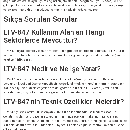
çeşitli sistemlere kolayca uyum sağlarken, projelerinizi zenginleştiriyor. Kısaca, IC-847
gibi opto transistörlerin arkasındaki bu özellikler, onları kaçırılmayacak bir hale getiriyor
ve teknoloji meraklılarının gözdesi olmasının nedenini ortaya koyuyor.
Sıkça Sorulan Sorular
LTV-847 Kullanım Alanları Hangi
Sektörlerde Mevcuttur?
LTV-847, inşaat, otomotiv, elektrik ve elektronik gibi sektörlerde kullanılmaktadır. Bu ürün,
yapısal uygulamalardan montaj süreçlerine kadar geniş bir yelpazede yer alır, sağlamlık
ve güvenilirlik sunar.
LTV-847 Nedir ve Ne İşe Yarar?
LTV-847, finansal hizmetlerde kullanılan bir kredi değeri ölçüm aracıdır. Bu araç,
borçlunun kredi geri ödeme kapasitesini değerlendirmek için kredi miktarının, borçlunun
sahip olduğu varlıkların değerine oranını gösterir. Yüksek bir LTV oranı, kredi riskini
artırabilirken, düşük bir oran more güvenilir bir geri ödeme profili sunar.
LTV-847'nin Teknik Özellikleri Nelerdir?
LTV-847, yüksek verimlilik ve dayanıklılık sunan bir cihazdır. Gelişmiş teknoloji ile
donatılmış olan bu ürün, enerji tüketimini minimize ederken maksimum performans
sağlamaktadır. Teknik özellikleri arasında yüksek çözünürlük, hızlı işlemci kapasitesi ve
kullanıcı dostu arayüz bulunmaktadır. Ayrıca, uzaktan erişim ve kontrol imkanları ile de
dikkat çekmektedir.