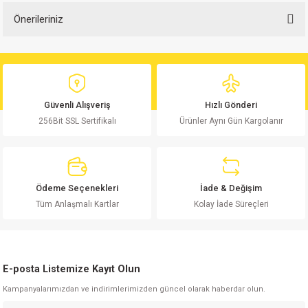
Önerileriniz
Bu ürüne ilk yorumu siz yapın!
Bu ürünün fiyat bilgisi, resim, ürün açıklamalarında ve diğer konularda
yetersiz gördüğünüz noktaları öneri formunu kullanarak tarafımıza
Yorum Yaz
iletebilirsiniz.
Görüş ve önerileriniz için teşekkür ederiz.
Güvenli Alışveriş
Hızlı Gönderi
256Bit SSL Sertifikalı
Ürünler Aynı Gün Kargolanır
Ürün resmi kalitesiz, bozuk veya görüntülenemiyor.
Ürün açıklamasında eksik bilgiler bulunuyor.
Ürün bilgilerinde hatalar bulunuyor.
Ürün fiyatı diğer sitelerden daha pahalı.
Ödeme Seçenekleri
İade & Değişim
Bu ürüne benzer farklı alternatifler olmalı.
Tüm Anlaşmalı Kartlar
Kolay İade Süreçleri
E-posta Listemize Kayıt Olun
Kampanyalarımızdan ve indirimlerimizden güncel olarak haberdar olun.
Gönder