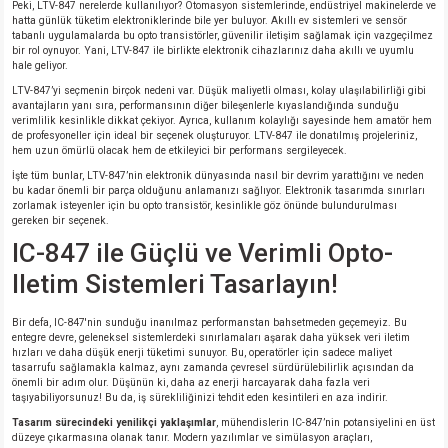
Peki, LTV-847 nerelerde kullanılıyor? Otomasyon sistemlerinde, endüstriyel makinelerde ve
si
nsatörler
ç 25W
od
hatta günlük tüketim elektroniklerinde bile yer buluyor. Akıllı ev sistemleri ve sensör
tabanlı uygulamalarda bu opto transistörler, güvenilir iletişim sağlamak için vazgeçilmez
bir rol oynuyor. Yani, LTV-847 ile birlikte elektronik cihazlarınız daha akıllı ve uyumlu
ndansatör
ç 3W
ç
hale geliyor.
LTV-847’yi seçmenin birçok nedeni var. Düşük maliyetli olması, kolay ulaşılabilirliği gibi
avantajların yanı sıra, performansının diğer bileşenlerle kıyaslandığında sunduğu
ver
d Kondansatörler
ç 4W
verimlilik kesinlikle dikkat çekiyor. Ayrıca, kullanım kolaylığı sayesinde hem amatör hem
de profesyoneller için ideal bir seçenek oluşturuyor. LTV-847 ile donatılmış projeleriniz,
hem uzun ömürlü olacak hem de etkileyici bir performans sergileyecek.
si
ansatör
ç 6W
İşte tüm bunlar, LTV-847’nin elektronik dünyasında nasıl bir devrim yarattığını ve neden
bu kadar önemli bir parça olduğunu anlamanızı sağlıyor. Elektronik tasarımda sınırları
zorlamak isteyenler için bu opto transistör, kesinlikle göz önünde bulundurulması
si
Kondansatör
ç 7W
d
gereken bir seçenek.
IC-847 ile Güçlü ve Verimli Opto-
isi
ansatör
ç 8W
Iletim Sistemleri Tasarlayın!
si
ster AXİAL Kondansatör
ç 9W
Bir defa, IC-847'nin sunduğu inanılmaz performanstan bahsetmeden geçemeyiz. Bu
entegre devre, geleneksel sistemlerdeki sınırlamaları aşarak daha yüksek veri iletim
hızları ve daha düşük enerji tüketimi sunuyor. Bu, operatörler için sadece maliyet
risi
ndansatörler
tasarrufu sağlamakla kalmaz, aynı zamanda çevresel sürdürülebilirlik açısından da
önemli bir adım olur. Düşünün ki, daha az enerji harcayarak daha fazla veri
taşıyabiliyorsunuz! Bu da, iş sürekliliğinizi tehdit eden kesintileri en aza indirir.
isi
atör
Tasarım sürecindeki yenilikçi yaklaşımlar
, mühendislerin IC-847’nin potansiyelini en üst
düzeye çıkarmasına olanak tanır. Modern yazılımlar ve simülasyon araçları,