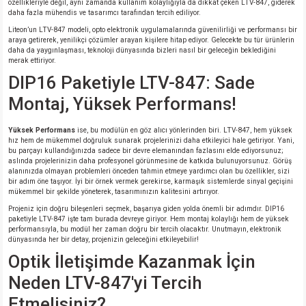
özellikleriyle değil, aynı zamanda kullanım kolaylığıyla da dikkat çeken LTV-847, giderek
daha fazla mühendis ve tasarımcı tarafından tercih ediliyor.
Liteon’un LTV-847 modeli, opto elektronik uygulamalarında güvenilirliği ve performansı bir
isi
araya getirerek, yenilikçi çözümler arayan kişilere hitap ediyor. Gelecekte bu tür ürünlerin
daha da yaygınlaşması, teknoloji dünyasında bizleri nasıl bir geleceğin beklediğini
merak ettiriyor.
si
DIP16 Paketiyle LTV-847: Sade
Montaj, Yüksek Performans!
isi
Yüksek Performans
ise, bu modülün en göz alıcı yönlerinden biri. LTV-847, hem yüksek
isi
hız hem de mükemmel doğruluk sunarak projelerinizi daha etkileyici hale getiriyor. Yani,
bu parçayı kullandığınızda sadece bir devre elemanından fazlasını elde ediyorsunuz;
aslında projelerinizin daha profesyonel görünmesine de katkıda bulunuyorsunuz. Görüş
risi
alanınızda olmayan problemleri önceden tahmin etmeye yardımcı olan bu özellikler, sizi
bir adım öne taşıyor. İyi bir örnek vermek gerekirse, karmaşık sistemlerde sinyal geçişini
mükemmel bir şekilde yöneterek, tasarımınızın kalitesini artırıyor.
risi
Projeniz için doğru bileşenleri seçmek, başarıya giden yolda önemli bir adımdır. DIP16
paketiyle LTV-847 işte tam burada devreye giriyor. Hem montaj kolaylığı hem de yüksek
performansıyla, bu modül her zaman doğru bir tercih olacaktır. Unutmayın, elektronik
si
dünyasında her bir detay, projenizin geleceğini etkileyebilir!
Optik İletişimde Kazanmak İçin
si
Neden LTV-847'yi Tercih
Etmelisiniz?
risi