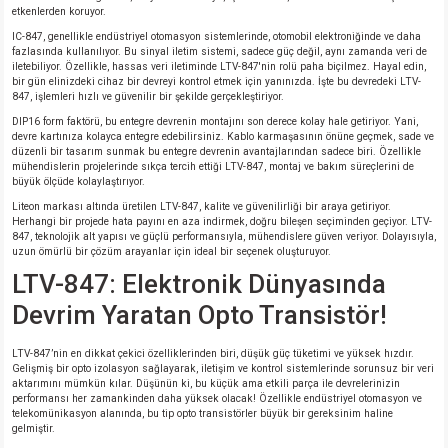
etkenlerden koruyor.
si
atör
Serisi
enç 3W
 603 Kılıf
IC-847, genellikle endüstriyel otomasyon sistemlerinde, otomobil elektroniğinde ve daha
fazlasında kullanılıyor. Bu sinyal iletim sistemi, sadece güç değil, aynı zamanda veri de
iletebiliyor. Özellikle, hassas veri iletiminde LTV-847'nin rolü paha biçilmez. Hayal edin,
si
satör
erisi
enç 4W
 603 Kılıf - 25 Adet
bir gün elinizdeki cihaz bir devreyi kontrol etmek için yanınızda. İşte bu devredeki LTV-
847, işlemleri hızlı ve güvenilir bir şekilde gerçekleştiriyor.
4 Serisi,27 Serisi,93 Serisi
atör
Serisi
enç 5W
 805 Kılıf
DIP16 form faktörü, bu entegre devrenin montajını son derece kolay hale getiriyor. Yani,
devre kartınıza kolayca entegre edebilirsiniz. Kablo karmaşasının önüne geçmek, sade ve
düzenli bir tasarım sunmak bu entegre devrenin avantajlarından sadece biri. Özellikle
tör
 Serisi
ç 10W
 805 Kılıf - 25 Adet
mühendislerin projelerinde sıkça tercih ettiği LTV-847, montaj ve bakım süreçlerini de
büyük ölçüde kolaylaştırıyor.
Liteon markası altında üretilen LTV-847, kalite ve güvenilirliği bir araya getiriyor.
erisi
atör
erisi
ç 11W
d
Herhangi bir projede hata payını en aza indirmek, doğru bileşen seçiminden geçiyor. LTV-
847, teknolojik alt yapısı ve güçlü performansıyla, mühendislere güven veriyor. Dolayısıyla,
uzun ömürlü bir çözüm arayanlar için ideal bir seçenek oluşturuyor.
isi
satör
ç 13W
LTV-847: Elektronik Dünyasında
Devrim Yaratan Opto Transistör!
isi
atör
ç 14W
LTV-847’nin en dikkat çekici özelliklerinden biri, düşük güç tüketimi ve yüksek hızdır.
i
satör
ç 15W
Gelişmiş bir opto izolasyon sağlayarak, iletişim ve kontrol sistemlerinde sorunsuz bir veri
aktarımını mümkün kılar. Düşünün ki, bu küçük ama etkili parça ile devrelerinizin
performansı her zamankinden daha yüksek olacak! Özellikle endüstriyel otomasyon ve
isi
atör
ç 17W
iyot
telekomünikasyon alanında, bu tip opto transistörler büyük bir gereksinim haline
gelmiştir.