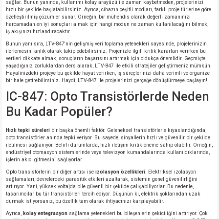
sağlar. Bunun yanında, kullanımı kolay arayüzü ile zaman kaybetmeden, projelerinizi
hızlı bir şekilde başlatabilirsiniz. Ayrıca, cihazın çeşitli modları, farklı proje türlerine göre
özelleştirilmiş çözümler sunar. Örneğin, bir mühendis olarak değerli zamanınızı
harcamadan en iyi sonuçları almak için hangi modun ne zaman kullanılacağını bilmek,
iş akışınızı hızlandıracaktır.
Bunun yanı sıra, LTV-847'nin gelişmiş veri toplama yetenekleri sayesinde, projelerinizin
ilerlemesini anlık olarak takip edebilirsiniz. Projenizle ilgili kritik kararları verirken bu
verileri dikkate almak, sonuçların başarısını artırmak için oldukça önemlidir. Geçmişte
yaşadığınız zorluklardan ders alarak, LTV-847 ile etkili stratejiler geliştirmeniz mümkün.
Hayalinizdeki projeye bu şekilde hayat verirken, iş süreçlerinizi daha verimli ve organize
bir hale getirebilirsiniz. Haydi, LTV-847 ile projelerinizi gerçeğe dönüştürmeye başlayın!
IC-847: Opto Transistörlerde Neden
Bu Kadar Popüler?
Hızlı tepki süreleri
bir başka önemli faktör. Geleneksel transistörlerle kıyaslandığında,
opto transistörler anında tepki veriyor. Bu sayede, sinyallerin hızlı ve güvenilir bir şekilde
iletilmesi sağlanıyor. Belirli durumlarda, hızlı iletişim kritik öneme sahip olabilir. Örneğin,
endüstriyel otomasyon sistemlerinde veya televizyon kumandalarında kullanıldıklarında,
işlerin akıcı gitmesini sağlıyorlar.
Opto transistörlerin bir diğer artısı ise
izolasyon özellikleri
. Elektriksel izolasyon
sağlamaları, devrelerdeki parasitik etkileri azaltarak, sistemin genel güvenilirliğini
artırıyor. Yani, yüksek voltajda bile güvenli bir şekilde çalışabiliyorlar. Bu nedenle,
tasarımcılar bu tür transistörleri tercih ediyor. Düşünün ki, elektrik şoklarından uzak
durmak istiyorsanız, bu özellik tam olarak ihtiyacınızı karşılayabilir.
Ayrıca,
kolay entegrasyon
sağlama yetenekleri bu bileşenlerin çekiciliğini artırıyor. Çok