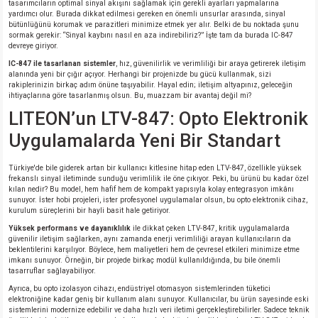
tasarımcıların optimal sinyal akışını sağlamak için gerekli ayarları yapmalarına
si
ansatör
 Kılıf
yardımcı olur. Burada dikkat edilmesi gereken en önemli unsurlar arasında, sinyal
bütünlüğünü korumak ve parazitleri minimize etmek yer alır. Belki de bu noktada şunu
sormak gerekir: “Sinyal kaybını nasıl en aza indirebiliriz?” İşte tam da burada IC-847
si
a Tipi Kondansatör
 Kılıf
devreye giriyor.
IC-847 ile tasarlanan sistemler
, hız, güvenilirlik ve verimliliği bir araya getirerek iletişim
risi
Tipi Kondansatör
 Kılıf
alanında yeni bir çığır açıyor. Herhangi bir projenizde bu gücü kullanmak, sizi
rakiplerinizin birkaç adım önüne taşıyabilir. Hayal edin; iletişim altyapınız, geleceğin
ihtiyaçlarına göre tasarlanmış olsun. Bu, muazzam bir avantaj değil mi?
si
nsatör
 Kılıf
LITEON’un LTV-847: Opto Elektronik
Uygulamalarda Yeni Bir Standart
si
r 1206 Kılıf
Kılıf
Türkiye'de bile giderek artan bir kullanıcı kitlesine hitap eden LTV-847, özellikle yüksek
si
 402 Kılıf
Kılıf
frekanslı sinyal iletiminde sunduğu verimlilik ile öne çıkıyor. Peki, bu ürünü bu kadar özel
kılan nedir? Bu model, hem hafif hem de kompakt yapısıyla kolay entegrasyon imkânı
sunuyor. İster hobi projeleri, ister profesyonel uygulamalar olsun, bu opto elektronik cihaz,
kurulum süreçlerini bir hayli basit hale getiriyor.
isi
 603 Kılıf
Kılıf
Yüksek performans ve dayanıklılık
ile dikkat çeken LTV-847, kritik uygulamalarda
güvenilir iletişim sağlarken, aynı zamanda enerji verimliliği arayan kullanıcıların da
si
 805 Kılıf
5W
beklentilerini karşılıyor. Böylece, hem maliyetleri hem de çevresel etkileri minimize etme
imkanı sunuyor. Örneğin, bir projede birkaç modül kullanıldığında, bu bile önemli
tasarruflar sağlayabiliyor.
isi
nsatör
W
Ayrıca, bu opto izolasyon cihazı, endüstriyel otomasyon sistemlerinden tüketici
elektroniğine kadar geniş bir kullanım alanı sunuyor. Kullanıcılar, bu ürün sayesinde eski
sistemlerini modernize edebilir ve daha hızlı veri iletimi gerçekleştirebilirler. Sadece teknik
si
atör
W