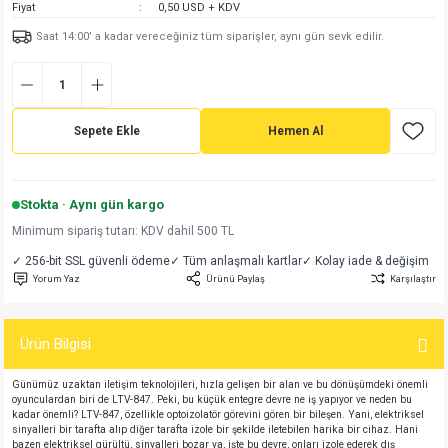
Fiyat
0,50 USD + KDV
md
risi
Klemens 180C
nsatör
erisi
renç %5 2W
Kılıf
Saat 14:00’ a kadar vereceğiniz tüm siparişler, aynı gün sevk edilir.
risi
Klemens 90C
atör
risi
enç 1/8w
Kılıf
i
satör
risi
enç %1 1/2W
k kapasitör
Sepete Ekle
Hemen Al
si
atör
risi
enç %1 1/4W
Stokta · Aynı gün kargo
si
tör
risi
renç 1/2W
ad
iyot
Minimum sipariş tutarı: KDV dahil 500 TL
✓ 256-bit SSL güvenli ödeme
✓ Tüm anlaşmalı kartlar
✓ Kolay iade & değişim
si
atör
Serisi
renç 10W
Yorum Yaz
Ürünü Paylaş
Karşılaştır
isi
satör
Serisi
enç 1W
r 1206 Kılıf
Ürün Bilgisi
 Serisi,45 Serisi
atör
Serisi
renç 20W
 1206 Kılıf - 25 Adet
iyot
Günümüz uzaktan iletişim teknolojileri, hızla gelişen bir alan ve bu dönüşümdeki önemli
oyunculardan biri de LTV-847. Peki, bu küçük entegre devre ne iş yapıyor ve neden bu
kadar önemli? LTV-847, özellikle optoizolatör görevini gören bir bileşen. Yani, elektriksel
risi
tör
isi
enç 2W
 402 Kılıf
sinyalleri bir tarafta alıp diğer tarafta izole bir şekilde iletebilen harika bir cihaz. Hani
bazen elektriksel gürültü, sinyalleri bozar ya, işte bu devre, onları izole ederek dış