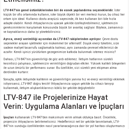
LTV-847’nin genel üstünlüklerinden biri de esnek yapılandırma seçenekleridir.
İster
isi
küçük bir ofis ortamında kullanın, ister büyük ölçekli bir veri merkezi kurun, bu cihaz her
ortam için ideal. Kullanıcı dostu arayüzü sayesinde, ilk kez kullanan biri bile hızla
adapte olabilir. Kendi ihtiyaçlarınıza uyacak şekilde özelleştirebilmeniz, işletmenizin
erisi
gereksinimlerini karşılamak konusunda büyük bir avantaj sağlıyor. Böylece, zamanınızı
ve kaynaklarınızı daha iyi yönetebilirsiniz.
Ayrıca, enerji verimliliği açısından da LTV-847 rakiplerinden ayrılıyor.
Çevre dostu
releri
seçenekler arayan işletmeler için mükemmel bir alternatif. Düşük enerji tüketimi, size
sadece maliyet tasarrufu sağlamakla kalmaz, aynı zamanda çevresel etkilerinizi de
azaltır. Kendi işinizi yürütürken gezegenimize katkıda bulunmak istemez misiniz?
P MARKA)
Dahası, LTV-847’nin güvenilirliği de göz ardı edilemez. İletişim hatlarının sürekli
kesintisiz çalışması, işletmenizin verimliliğini doğrudan etkiler. Yüksek kaliteli bileşenleri
ile uzun ömürlü bir performans sunar. Bu özellikler, sizi sürekli yeni ekipman alma
derdinden kurtarır.
Sonuçta, optik iletişimde kalitenin ve güvenilirliğin yanına hız ve enerji verimliliği eklemek
istiyorsanız, LTV-847 doğru tercih! İhtiyaçlarınıza uygun şekilde bu cihazı tanıyıp
kullanmak, iletişim alışkanlıklarınızı köklü bir şekilde değiştirebilir.
LTV-847 ile Projelerinize Hayat
Verin: Uygulama Alanları ve İpuçları
İpuçları
kullanarak LTV-847’den maksimum verim almak oldukça basit. Öncelikle,
projenizin ihtiyaçlarını belirlemelisiniz. Hedeflerinizi net bir şekilde tanımlamak, LTV-
847’nin sunduğu özelliklerden nasıl yararlanacağınıza dair bir yol haritası oluşturmanızı