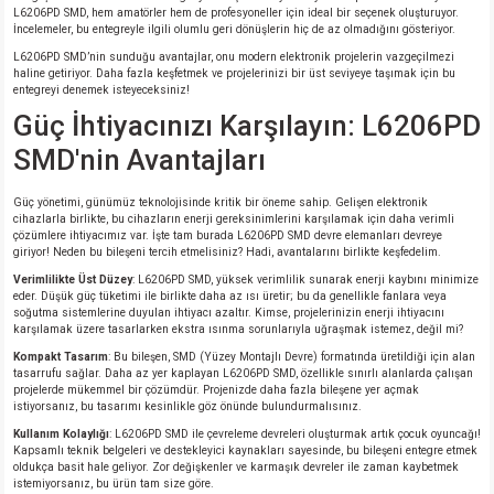
L6206PD SMD, hem amatörler hem de profesyoneller için ideal bir seçenek oluşturuyor.
si
nsatörler
ç 25W
od
İncelemeler, bu entegreyle ilgili olumlu geri dönüşlerin hiç de az olmadığını gösteriyor.
L6206PD SMD’nin sunduğu avantajlar, onu modern elektronik projelerin vazgeçilmezi
ndansatör
ç 3W
ç
haline getiriyor. Daha fazla keşfetmek ve projelerinizi bir üst seviyeye taşımak için bu
entegreyi denemek isteyeceksiniz!
Güç İhtiyacınızı Karşılayın: L6206PD
ver
d Kondansatörler
ç 4W
SMD'nin Avantajları
si
ansatör
ç 6W
Güç yönetimi, günümüz teknolojisinde kritik bir öneme sahip. Gelişen elektronik
cihazlarla birlikte, bu cihazların enerji gereksinimlerini karşılamak için daha verimli
si
Kondansatör
ç 7W
d
çözümlere ihtiyacımız var. İşte tam burada L6206PD SMD devre elemanları devreye
giriyor! Neden bu bileşeni tercih etmelisiniz? Hadi, avantalarını birlikte keşfedelim.
Verimlilikte Üst Düzey
: L6206PD SMD, yüksek verimlilik sunarak enerji kaybını minimize
isi
ansatör
ç 8W
eder. Düşük güç tüketimi ile birlikte daha az ısı üretir; bu da genellikle fanlara veya
soğutma sistemlerine duyulan ihtiyacı azaltır. Kimse, projelerinizin enerji ihtiyacını
karşılamak üzere tasarlarken ekstra ısınma sorunlarıyla uğraşmak istemez, değil mi?
si
ster AXİAL Kondansatör
ç 9W
Kompakt Tasarım
: Bu bileşen, SMD (Yüzey Montajlı Devre) formatında üretildiği için alan
tasarrufu sağlar. Daha az yer kaplayan L6206PD SMD, özellikle sınırlı alanlarda çalışan
projelerde mükemmel bir çözümdür. Projenizde daha fazla bileşene yer açmak
risi
ndansatörler
istiyorsanız, bu tasarımı kesinlikle göz önünde bulundurmalısınız.
Kullanım Kolaylığı
: L6206PD SMD ile çevreleme devreleri oluşturmak artık çocuk oyuncağı!
isi
atör
Kapsamlı teknik belgeleri ve destekleyici kaynakları sayesinde, bu bileşeni entegre etmek
oldukça basit hale geliyor. Zor değişkenler ve karmaşık devreler ile zaman kaybetmek
istemiyorsanız, bu ürün tam size göre.