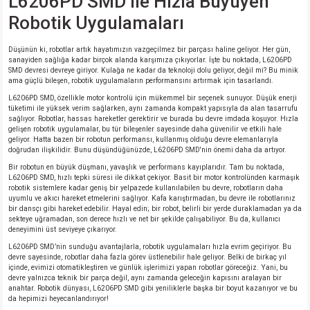
L6206PD SMD ile Hızla Büyüyen
Robotik Uygulamaları
isi
Düşünün ki, robotlar artık hayatımızın vazgeçilmez bir parçası haline geliyor. Her gün,
sanayiden sağlığa kadar birçok alanda karşımıza çıkıyorlar. İşte bu noktada, L6206PD
si
SMD devresi devreye giriyor. Kulağa ne kadar da teknoloji dolu geliyor, değil mi? Bu minik
ama güçlü bileşen, robotik uygulamaların performansını artırmak için tasarlandı.
L6206PD SMD, özellikle motor kontrolü için mükemmel bir seçenek sunuyor. Düşük enerji
isi
tüketimi ile yüksek verim sağlarken, aynı zamanda kompakt yapısıyla da alan tasarrufu
sağlıyor. Robotlar, hassas hareketler gerektirir ve burada bu devre imdada koşuyor. Hızla
gelişen robotik uygulamalar, bu tür bileşenler sayesinde daha güvenilir ve etkili hale
isi
geliyor. Hatta bazen bir robotun performansı, kullanmış olduğu devre elemanlarıyla
doğrudan ilişkilidir. Bunu düşündüğünüzde, L6206PD SMD'nin önemi daha da artıyor.
Bir robotun en büyük düşmanı, yavaşlık ve performans kayıplarıdır. Tam bu noktada,
risi
L6206PD SMD, hızlı tepki süresi ile dikkat çekiyor. Basit bir motor kontrolünden karmaşık
robotik sistemlere kadar geniş bir yelpazede kullanılabilen bu devre, robotların daha
uyumlu ve akıcı hareket etmelerini sağlıyor. Kafa karıştırmadan, bu devre ile robotlarınız
risi
bir dansçı gibi hareket edebilir. Hayal edin; bir robot, belirli bir yerde duraklamadan ya da
sekteye uğramadan, son derece hızlı ve net bir şekilde çalışabiliyor. Bu da, kullanıcı
deneyimini üst seviyeye çıkarıyor.
si
L6206PD SMD’nin sunduğu avantajlarla, robotik uygulamaları hızla evrim geçiriyor. Bu
devre sayesinde, robotlar daha fazla görev üstlenebilir hale geliyor. Belki de birkaç yıl
içinde, evimizi otomatikleştiren ve günlük işlerimizi yapan robotlar göreceğiz. Yani, bu
si
devre yalnızca teknik bir parça değil, aynı zamanda geleceğin kapısını aralayan bir
anahtar. Robotik dünyası, L6206PD SMD gibi yeniliklerle başka bir boyut kazanıyor ve bu
da hepimizi heyecanlandırıyor!
risi