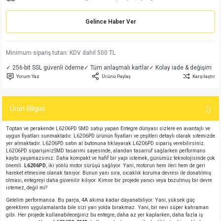
md
risi
Klemens 180C
nsatör
erisi
renç %5 2W
Kılıf
Gelince Haber Ver
risi
Klemens 90C
atör
risi
enç 1/8w
Kılıf
Minimum sipariş tutarı: KDV dahil 500 TL
i
satör
risi
enç %1 1/2W
k kapasitör
✓ 256-bit SSL güvenli ödeme
✓ Tüm anlaşmalı kartlar
✓ Kolay iade & değişim
Yorum Yaz
Ürünü Paylaş
Karşılaştır
si
atör
risi
enç %1 1/4W
Ürün Bilgisi
si
tör
risi
renç 1/2W
ad
iyot
Toptan ve perakende L6206PD SMD satışı yapan Entegre dünyası sizlere en avantajlı ve
si
atör
Serisi
renç 10W
uygun fiyatları sunmaktadır. L6206PD ürünün fiyatları ve çeşitleri detaylı olarak sitemizde
yer almaktadır. L6206PD satın al butonuna tıklayarak L6206PD sipariş verebilirsiniz.
L6206PD siparişinizSMD tasarımı sayesinde, alandan tasarruf sağlarken performans
isi
satör
Serisi
enç 1W
r 1206 Kılıf
kaybı yaşamazsınız. Daha kompakt ve hafif bir yapı istemek, günümüz teknolojisinde çok
önemli.
L6206PD
, iki yönlü motor sürüşü sağlıyor. Yani, motorun hem ileri hem de geri
hareket etmesine olanak tanıyor. Bunun yanı sıra, sıcaklık koruma devresi ile donatılmış
olması, entegreyi daha güvenilir kılıyor. Kimse bir projede yanıcı veya bozulmuş bir devre
 Serisi,45 Serisi
atör
Serisi
renç 20W
 1206 Kılıf - 25 Adet
iyot
istemez, değil mi?
Gelelim performansa. Bu parça, 4A akıma kadar dayanabiliyor. Yani, yüksek güç
risi
tör
isi
enç 2W
 402 Kılıf
gerektiren uygulamalarda bile sizi yarı yolda bırakmaz. Yani, bir nevi süper kahraman
gibi. Her projede kullanabileceğiniz bu entegre, daha az yer kaplarken, daha fazla iş