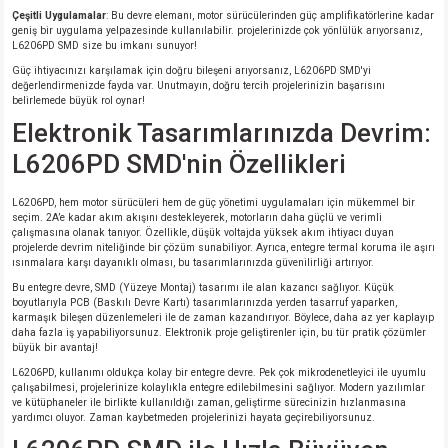
si
ansatör
 Kılıf
Çeşitli Uygulamalar
: Bu devre elemanı, motor sürücülerinden güç amplifikatörlerine kadar
geniş bir uygulama yelpazesinde kullanılabilir. projelerinizde çok yönlülük arıyorsanız,
L6206PD SMD size bu imkanı sunuyor!
si
a Tipi Kondansatör
 Kılıf
Güç ihtiyacınızı karşılamak için doğru bileşeni arıyorsanız, L6206PD SMD'yi
değerlendirmenizde fayda var. Unutmayın, doğru tercih projelerinizin başarısını
belirlemede büyük rol oynar!
risi
Tipi Kondansatör
 Kılıf
Elektronik Tasarımlarınızda Devrim:
si
nsatör
 Kılıf
L6206PD SMD'nin Özellikleri
si
r 1206 Kılıf
Kılıf
L6206PD, hem motor sürücüleri hem de güç yönetimi uygulamaları için mükemmel bir
seçim. 2A’e kadar akım akışını destekleyerek, motorların daha güçlü ve verimli
çalışmasına olanak tanıyor. Özellikle, düşük voltajda yüksek akım ihtiyacı duyan
projelerde devrim niteliğinde bir çözüm sunabiliyor. Ayrıca, entegre termal koruma ile aşırı
si
 402 Kılıf
Kılıf
ısınmalara karşı dayanıklı olması, bu tasarımlarınızda güvenilirliği artırıyor.
Bu entegre devre, SMD (Yüzeye Montaj) tasarımı ile alan kazancı sağlıyor. Küçük
isi
 603 Kılıf
Kılıf
boyutlarıyla PCB (Baskılı Devre Kartı) tasarımlarınızda yerden tasarruf yaparken,
karmaşık bileşen düzenlemeleri ile de zaman kazandırıyor. Böylece, daha az yer kaplayıp
daha fazla iş yapabiliyorsunuz. Elektronik proje geliştirenler için, bu tür pratik çözümler
büyük bir avantaj!
si
 805 Kılıf
5W
L6206PD, kullanımı oldukça kolay bir entegre devre. Pek çok mikrodenetleyici ile uyumlu
çalışabilmesi, projelerinize kolaylıkla entegre edilebilmesini sağlıyor. Modern yazılımlar
isi
nsatör
W
ve kütüphaneler ile birlikte kullanıldığı zaman, geliştirme sürecinizin hızlanmasına
yardımcı oluyor. Zaman kaybetmeden projelerinizi hayata geçirebiliyorsunuz.
si
atör
W