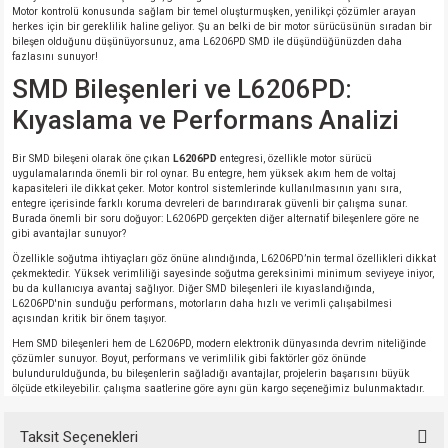
Motor kontrolü konusunda sağlam bir temel oluşturmuşken, yenilikçi çözümler arayan
herkes için bir gereklilik haline geliyor. Şu an belki de bir motor sürücüsünün sıradan bir
bileşen olduğunu düşünüyorsunuz, ama L6206PD SMD ile düşündüğünüzden daha
fazlasını sunuyor!
SMD Bileşenleri ve L6206PD:
Kıyaslama ve Performans Analizi
Bir SMD bileşeni olarak öne çıkan
L6206PD
entegresi, özellikle motor sürücü
uygulamalarında önemli bir rol oynar. Bu entegre, hem yüksek akım hem de voltaj
kapasiteleri ile dikkat çeker. Motor kontrol sistemlerinde kullanılmasının yanı sıra,
entegre içerisinde farklı koruma devreleri de barındırarak güvenli bir çalışma sunar.
Burada önemli bir soru doğuyor: L6206PD gerçekten diğer alternatif bileşenlere göre ne
gibi avantajlar sunuyor?
Özellikle soğutma ihtiyaçları göz önüne alındığında, L6206PD’nin termal özellikleri dikkat
çekmektedir. Yüksek verimliliği sayesinde soğutma gereksinimi minimum seviyeye iniyor,
bu da kullanıcıya avantaj sağlıyor. Diğer SMD bileşenleri ile kıyaslandığında,
L6206PD'nin sunduğu performans, motorların daha hızlı ve verimli çalışabilmesi
açısından kritik bir önem taşıyor.
Hem SMD bileşenleri hem de L6206PD, modern elektronik dünyasında devrim niteliğinde
çözümler sunuyor. Boyut, performans ve verimlilik gibi faktörler göz önünde
bulundurulduğunda, bu bileşenlerin sağladığı avantajlar, projelerin başarısını büyük
ölçüde etkileyebilir. çalışma saatlerine göre aynı gün kargo seçeneğimiz bulunmaktadır.
Taksit Seçenekleri