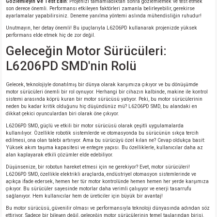
Gözlemleyin ve Test Edin
: Projenizi tamamladıktan sonra gözlemlemek ve test etmek
son derece önemli. Performansı etkileyen faktörleri zamanla belirleyebilir, gerekirse
ayarlamalar yapabilirsiniz. Deneme yanılma yöntemi aslında mühendisliğin ruhudur!
Unutmayın, her detay önemli! Bu ipuçlarıyla L6206PD kullanarak projenizde yüksek
performans elde etmek hiç de zor değil.
Geleceğin Motor Sürücüleri:
L6206PD SMD'nin Rolü
Gelecek, teknolojiyle donatılmış bir dünya olarak karşımıza çıkıyor ve bu dönüşümde
motor sürücüleri önemli bir rol oynuyor. Herhangi bir cihazın kalbinde, makine ile kontrol
sistemi arasında köprü kuran bir motor sürücüsü yatıyor. Peki, bu motor sürücülerinin
neden bu kadar kritik olduğunu hiç düşündünüz mü? L6206PD SMD, bu alandaki en
dikkat çekici oyunculardan biri olarak öne çıkıyor.
L6206PD SMD, güçlü ve etkili bir motor sürücüsü olarak çeşitli uygulamalarda
kullanılıyor. Özellikle robotik sistemlerde ve otomasyonda bu sürücünün sıkça tercih
edilmesi, ona olan talebi artırıyor. Ama bu sürücüyü özel kılan ne? Cevap oldukça basit:
Yüksek akım taşıma kapasitesi ve entegre yapısı. Bu özelliklerle, kullanıcılar daha az
alan kaplayarak etkili çözümler elde edebiliyor.
Düşünsenize, bir robotun hareket etmesi için ne gerekiyor? Evet, motor sürücüleri!
L6206PD SMD, özellikle elektrikli araçlarda, endüstriyel otomasyon sistemlerinde ve
açıkça ifade edersek, hemen her tür motor kontrolünde hemen hemen her yerde karşımıza
çıkıyor. Bu sürücüler sayesinde motorlar daha verimli çalışıyor ve enerji tasarrufu
sağlanıyor. Hem kullanıcılar hem de üreticiler için büyük bir avantaj!
Bu motor sürücüsü, güvenilir olması ve performansıyla teknoloji dünyasında adından söz
ettiriyor. Sadece bir bileşen değil, geleceğin motor sürücülerinin temel taşlarından birisi.