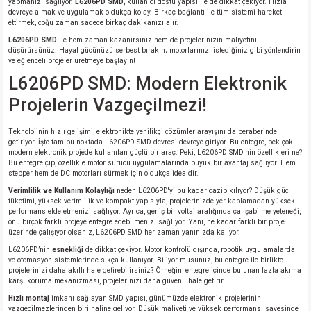
yapmanızı sağlıyor.
L6206PD SMD
, kullanıcı dostu yapısı ile de dikkat çekiyor. Hızla
devreye almak ve uygulamak oldukça kolay. Birkaç bağlantı ile tüm sistemi hareket
si
atör
Serisi
enç 3W
 603 Kılıf
ettirmek, çoğu zaman sadece birkaç dakikanızı alır.
L6206PD SMD
ile hem zaman kazanırsınız hem de projelerinizin maliyetini
si
satör
erisi
enç 4W
 603 Kılıf - 25 Adet
düşürürsünüz. Hayal gücünüzü serbest bırakın; motorlarınızı istediğiniz gibi yönlendirin
ve eğlenceli projeler üretmeye başlayın!
L6206PD SMD: Modern Elektronik
4 Serisi,27 Serisi,93 Serisi
atör
Serisi
enç 5W
 805 Kılıf
Projelerin Vazgeçilmezi!
tör
 Serisi
ç 10W
 805 Kılıf - 25 Adet
Teknolojinin hızlı gelişimi, elektronikte yenilikçi çözümler arayışını da beraberinde
getiriyor. İşte tam bu noktada L6206PD SMD devresi devreye giriyor. Bu entegre, pek çok
erisi
atör
erisi
ç 11W
d
modern elektronik projede kullanılan güçlü bir araç. Peki, L6206PD SMD'nin özellikleri ne?
Bu entegre çip, özellikle motor sürücü uygulamalarında büyük bir avantaj sağlıyor. Hem
stepper hem de DC motorları sürmek için oldukça idealdir.
isi
satör
ç 13W
Verimlilik ve Kullanım Kolaylığı
neden L6206PD'yi bu kadar cazip kılıyor? Düşük güç
tüketimi, yüksek verimlilik ve kompakt yapısıyla, projelerinizde yer kaplamadan yüksek
performans elde etmenizi sağlıyor. Ayrıca, geniş bir voltaj aralığında çalışabilme yeteneği,
isi
atör
ç 14W
onu birçok farklı projeye entegre edebilmenizi sağlıyor. Yani, ne kadar farklı bir proje
üzerinde çalışıyor olsanız, L6206PD SMD her zaman yanınızda kalıyor.
L6206PD’nin
esnekliği
de dikkat çekiyor. Motor kontrolü dışında, robotik uygulamalarda
i
satör
ç 15W
ve otomasyon sistemlerinde sıkça kullanıyor. Biliyor musunuz, bu entegre ile birlikte
projelerinizi daha akıllı hale getirebilirsiniz? Örneğin, entegre içinde bulunan fazla akıma
karşı koruma mekanizması, projelerinizi daha güvenli hale getirir.
isi
atör
ç 17W
iyot
Hızlı montaj
imkanı sağlayan SMD yapısı, günümüzde elektronik projelerinin
vazgeçilmezlerinden biri haline geliyor. Düşük maliyeti ve yüksek performansı sayesinde