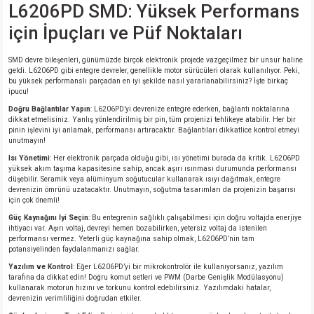
L6206PD SMD: Yüksek Performans
için İpuçları ve Püf Noktaları
isi
SMD devre bileşenleri, günümüzde birçok elektronik projede vazgeçilmez bir unsur haline
erisi
geldi. L6206PD gibi entegre devreler, genellikle motor sürücüleri olarak kullanılıyor. Peki,
bu yüksek performanslı parçadan en iyi şekilde nasıl yararlanabilirsiniz? İşte birkaç
ipucu!
releri
Doğru Bağlantılar Yapın
: L6206PD’yi devrenize entegre ederken, bağlantı noktalarına
dikkat etmelisiniz. Yanlış yönlendirilmiş bir pin, tüm projenizi tehlikeye atabilir. Her bir
pinin işlevini iyi anlamak, performansı artıracaktır. Bağlantıları dikkatlice kontrol etmeyi
P MARKA)
unutmayın!
Isı Yönetimi
: Her elektronik parçada olduğu gibi, ısı yönetimi burada da kritik. L6206PD
yüksek akım taşıma kapasitesine sahip, ancak aşırı ısınması durumunda performansı
düşebilir. Seramik veya alüminyum soğutucular kullanarak ısıyı dağıtmak, entegre
devrenizin ömrünü uzatacaktır. Unutmayın, soğutma tasarımları da projenizin başarısı
için çok önemli!
Güç Kaynağını İyi Seçin
: Bu entegrenin sağlıklı çalışabilmesi için doğru voltajda enerjiye
ihtiyacı var. Aşırı voltaj, devreyi hemen bozabilirken, yetersiz voltaj da istenilen
performansı vermez. Yeterli güç kaynağına sahip olmak, L6206PD’nin tam
potansiyelinden faydalanmanızı sağlar.
Yazılım ve Kontrol
: Eğer L6206PD’yi bir mikrokontrolör ile kullanıyorsanız, yazılım
tarafına da dikkat edin! Doğru komut setleri ve PWM (Darbe Genişlik Modülasyonu)
kullanarak motorun hızını ve torkunu kontrol edebilirsiniz. Yazılımdaki hatalar,
devrenizin verimliliğini doğrudan etkiler.