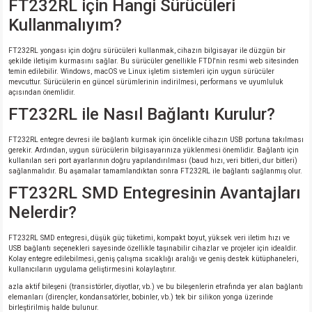
FT232RL için Hangi Sürücüleri
Kullanmalıyım?
FT232RL yongası için doğru sürücüleri kullanmak, cihazın bilgisayar ile düzgün bir
şekilde iletişim kurmasını sağlar. Bu sürücüler genellikle FTDI'nin resmi web sitesinden
temin edilebilir. Windows, macOS ve Linux işletim sistemleri için uygun sürücüler
mevcuttur. Sürücülerin en güncel sürümlerinin indirilmesi, performans ve uyumluluk
açısından önemlidir.
FT232RL ile Nasıl Bağlantı Kurulur?
FT232RL entegre devresi ile bağlantı kurmak için öncelikle cihazın USB portuna takılması
gerekir. Ardından, uygun sürücülerin bilgisayarınıza yüklenmesi önemlidir. Bağlantı için
kullanılan seri port ayarlarının doğru yapılandırılması (baud hızı, veri bitleri, dur bitleri)
sağlanmalıdır. Bu aşamalar tamamlandıktan sonra FT232RL ile bağlantı sağlanmış olur.
FT232RL SMD Entegresinin Avantajları
Nelerdir?
FT232RL SMD entegresi, düşük güç tüketimi, kompakt boyut, yüksek veri iletim hızı ve
USB bağlantı seçenekleri sayesinde özellikle taşınabilir cihazlar ve projeler için idealdir.
Kolay entegre edilebilmesi, geniş çalışma sıcaklığı aralığı ve geniş destek kütüphaneleri,
kullanıcıların uygulama geliştirmesini kolaylaştırır.
azla aktif bileşeni (transistörler, diyotlar, vb.) ve bu bileşenlerin etrafında yer alan bağlantı
elemanları (dirençler, kondansatörler, bobinler, vb.) tek bir silikon yonga üzerinde
birleştirilmiş halde bulunur.