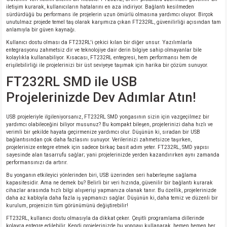
iletişim kurarak, kullanıcıların hatalarını en aza indiriyor. Bağlantı kesilmeden
sürdürdüğü bu performans ile projelerin uzun ömürlü olmasına yardımcı oluyor. Birçok
unutulmaz projede temel taş olarak karşımıza çıkan FT232RL, güvenilirliği açısından tam
isi
anlamıyla bir güven kaynağı.
Kullanıcı dostu olması da FT232RL'i çekici kılan bir diğer unsur. Yazılımlarla
si
entegrasyonu zahmetsiz dir ve teknolojiye dair derin bilgiye sahip olmayanlar bile
kolaylıkla kullanabiliyor. Kısacası, FT232RL entegresi, hem performansı hem de
erişilebilirliği ile projelerinizi bir üst seviyeye taşımak için harika bir çözüm sunuyor.
isi
FT232RL SMD ile USB
Projelerinizde Dev Adımlar Atın!
isi
USB projeleriyle ilgileniyorsanız, FT232RL SMD yongasının sizin için vazgeçilmez bir
risi
yardımcı olabileceğini biliyor musunuz? Bu kompakt bileşen, projelerinizi daha hızlı ve
verimli bir şekilde hayata geçirmenize yardımcı olur. Düşünün ki, sıradan bir USB
bağlantısından çok daha fazlasını sunuyor. Verilerinizi zahmetsizce taşırken,
projelerinize entegre etmek için sadece birkaç basit adım yeter. FT232RL, SMD yapısı
risi
sayesinde alan tasarrufu sağlar; yani projelerinizde yerden kazandırırken aynı zamanda
performansınızı da artırır.
si
Bu yonganın etkileyici yönlerinden biri, USB üzerinden seri haberleşme sağlama
kapasitesidir. Ama ne demek bu? Belirli bir veri hızında, güvenilir bir bağlantı kurarak
cihazlar arasında hızlı bilgi alışverişi yapmanıza olanak tanır. Bu özellik, projelerinizde
si
daha az kabloyla daha fazla iş yapmanızı sağlar. Düşünün ki, daha temiz ve düzenli bir
kurulum, projenizin tüm görünümünü değiştirebilir!
FT232RL, kullanıcı dostu olmasıyla da dikkat çeker. Çeşitli programlama dillerinde
risi
kolayca entegre edilebilir. Kendi projelerinizde bu yongayı kullanarak, hemen hemen her