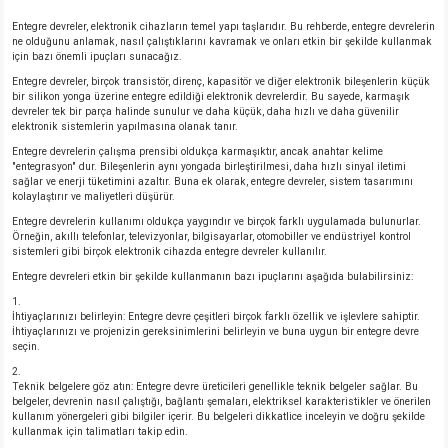
Entegre devreler, elektronik cihazların temel yapı taşlarıdır. Bu rehberde, entegre devrelerin
ne olduğunu anlamak, nasıl çalıştıklarını kavramak ve onları etkin bir şekilde kullanmak
için bazı önemli ipuçları sunacağız.
Entegre devreler, birçok transistör, direnç, kapasitör ve diğer elektronik bileşenlerin küçük
bir silikon yonga üzerine entegre edildiği elektronik devrelerdir. Bu sayede, karmaşık
devreler tek bir parça halinde sunulur ve daha küçük, daha hızlı ve daha güvenilir
elektronik sistemlerin yapılmasına olanak tanır.
Entegre devrelerin çalışma prensibi oldukça karmaşıktır, ancak anahtar kelime
"entegrasyon" dur. Bileşenlerin aynı yongada birleştirilmesi, daha hızlı sinyal iletimi
sağlar ve enerji tüketimini azaltır. Buna ek olarak, entegre devreler, sistem tasarımını
kolaylaştırır ve maliyetleri düşürür.
Entegre devrelerin kullanımı oldukça yaygındır ve birçok farklı uygulamada bulunurlar.
Örneğin, akıllı telefonlar, televizyonlar, bilgisayarlar, otomobiller ve endüstriyel kontrol
sistemleri gibi birçok elektronik cihazda entegre devreler kullanılır.
Entegre devreleri etkin bir şekilde kullanmanın bazı ipuçlarını aşağıda bulabilirsiniz:
İhtiyaçlarınızı belirleyin: Entegre devre çeşitleri birçok farklı özellik ve işlevlere sahiptir.
İhtiyaçlarınızı ve projenizin gereksinimlerini belirleyin ve buna uygun bir entegre devre
seçin.
Teknik belgelere göz atın: Entegre devre üreticileri genellikle teknik belgeler sağlar. Bu
belgeler, devrenin nasıl çalıştığı, bağlantı şemaları, elektriksel karakteristikler ve önerilen
kullanım yönergeleri gibi bilgiler içerir. Bu belgeleri dikkatlice inceleyin ve doğru şekilde
kullanmak için talimatları takip edin.