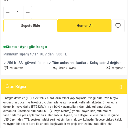
md
risi
Klemens 180C
nsatör
erisi
renç %5 2W
Kılıf
risi
Klemens 90C
atör
risi
enç 1/8w
Kılıf
Sepete Ekle
Hemen Al
i
satör
risi
enç %1 1/2W
k kapasitör
Stokta · Aynı gün kargo
si
atör
risi
enç %1 1/4W
Minimum sipariş tutarı: KDV dahil 500 TL
✓ 256-bit SSL güvenli ödeme
✓ Tüm anlaşmalı kartlar
✓ Kolay iade & değişim
si
tör
risi
renç 1/2W
ad
iyot
Yorum Yaz
Ürünü Paylaş
Karşılaştır
si
atör
Serisi
renç 10W
Ürün Bilgisi
isi
satör
Serisi
enç 1W
r 1206 Kılıf
Entegre devreler (ED), elektronik cihazların temel yapı taşlarıdır ve günümüzde birçok
endüstriyel, ticari ve tüketici uygulamada yaygın olarak kullanılmaktadır. Bir entegre
 Serisi,45 Serisi
atör
Serisi
renç 20W
 1206 Kılıf - 25 Adet
iyot
devre, bir veya daha fFT232RL’nin en büyük avantajlarından biri, kullanıcı dostu
olmasıdır. Üzerinde bulunan SMD (Yüzeye Montaj) yapısı sayesinde, minimalist
tasarımlarda yer kaplamadan kullanılabilir. Ayrıca, bu entegre ile kısa bir süre içinde
risi
tör
isi
enç 2W
 402 Kılıf
USB üzerinden TTL seviyesindeki seri iletişim kurmak çok kolaydır. Sadece birkaç kablo
ve uygun bir devre kartı ile anında başlayabilir ve projelerinize hız katabilirsiniz.