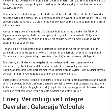
ihtiyaçlarınızı belirlemek için projenizin gereksinimlerini tam olarak anlamak önemlidir.
Hangi tür entegre devreye ihtiyacınız olduğunu belirlemek, doğru ürünleri aramanızı
kolaylaştıracaktır.
Bununla birlikte, kalite ve güvenilirlik de önemli bir etkendir. Güvenilir bir tedarikçiden
entegre devre satın almak, ürünün performansını ve dayanıklılığını artırabilir. Kaliteli bir
entegre devre, daha az arıza olasılığına sahip olacak ve projenizin sağlamlığını garanti
altına alacaktır.
Ayrıca, entegre devre fiyatları da göz önünde bulundurmanız gereken bir faktördür.
Piyasada farklı fiyat aralıklarına sahip birçok seçenek bulunmaktadır. Bütçenizi
belirleyerek, ihtiyaçlarınıza uygun kaliteli bir entegre devre bulmak için daha iyi bir
odaklanma yapabilirsiniz.
Tedarik zinciri de dikkate almanız gereken bir konudur. Güvenilir bir tedarikçi ile
çalışmak, zamanında teslimat ve etkili müşteri hizmetleri gibi avantajlar sağlayabilir.
Tedarik zincirinin güvenilirliği, projenizin sürekliliğini ve başarısını etkileyebilir.
Son olarak, teknik destek ve belgelendirme de değerlendirmeniz gereken önemli
unsurlardır. İyi bir teknik destek sunan bir tedarikçi, proje geliştirme sürecinde
karşılaşabileceğiniz sorunları çözmenize yardımcı olabilir. Ayrıca, ürün belgelendirmesi
de tasarımınızın uygunluğunu göstermek açısından önemlidir.
Entegre devre piyasası, teknolojik gelişmelere bağlı olarak hızla büyümekte olan heyecan
verici bir sektördür. Doğru entegre devreleri seçmek, projelerinizi başarıya taşımak için
kritik öneme sahiptir. İhtiyaçlarınızı doğru şekilde belirleyerek, güvenilir tedarikçilerden
kaliteli ve fiyat açısından uygun entegre devreler satın alabilirsiniz.
Enerji Verimliliği ve Entegre
Devreler: Geleceğe Yolculuk