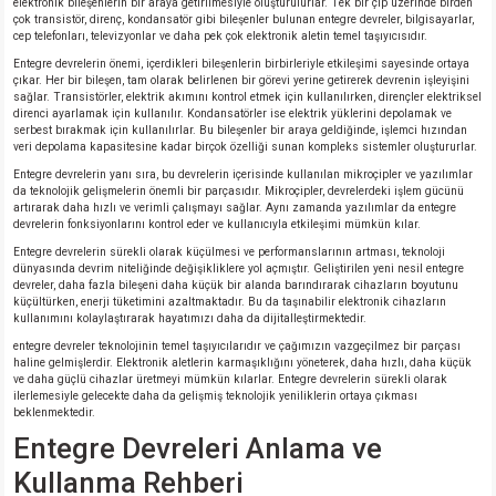
elektronik bileşenlerin bir araya getirilmesiyle oluşturulurlar. Tek bir çip üzerinde birden
çok transistör, direnç, kondansatör gibi bileşenler bulunan entegre devreler, bilgisayarlar,
cep telefonları, televizyonlar ve daha pek çok elektronik aletin temel taşıyıcısıdır.
Entegre devrelerin önemi, içerdikleri bileşenlerin birbirleriyle etkileşimi sayesinde ortaya
çıkar. Her bir bileşen, tam olarak belirlenen bir görevi yerine getirerek devrenin işleyişini
sağlar. Transistörler, elektrik akımını kontrol etmek için kullanılırken, dirençler elektriksel
direnci ayarlamak için kullanılır. Kondansatörler ise elektrik yüklerini depolamak ve
serbest bırakmak için kullanılırlar. Bu bileşenler bir araya geldiğinde, işlemci hızından
veri depolama kapasitesine kadar birçok özelliği sunan kompleks sistemler oluştururlar.
Entegre devrelerin yanı sıra, bu devrelerin içerisinde kullanılan mikroçipler ve yazılımlar
da teknolojik gelişmelerin önemli bir parçasıdır. Mikroçipler, devrelerdeki işlem gücünü
artırarak daha hızlı ve verimli çalışmayı sağlar. Aynı zamanda yazılımlar da entegre
devrelerin fonksiyonlarını kontrol eder ve kullanıcıyla etkileşimi mümkün kılar.
Entegre devrelerin sürekli olarak küçülmesi ve performanslarının artması, teknoloji
dünyasında devrim niteliğinde değişikliklere yol açmıştır. Geliştirilen yeni nesil entegre
devreler, daha fazla bileşeni daha küçük bir alanda barındırarak cihazların boyutunu
küçültürken, enerji tüketimini azaltmaktadır. Bu da taşınabilir elektronik cihazların
kullanımını kolaylaştırarak hayatımızı daha da dijitalleştirmektedir.
entegre devreler teknolojinin temel taşıyıcılarıdır ve çağımızın vazgeçilmez bir parçası
haline gelmişlerdir. Elektronik aletlerin karmaşıklığını yöneterek, daha hızlı, daha küçük
ve daha güçlü cihazlar üretmeyi mümkün kılarlar. Entegre devrelerin sürekli olarak
ilerlemesiyle gelecekte daha da gelişmiş teknolojik yeniliklerin ortaya çıkması
beklenmektedir.
Entegre Devreleri Anlama ve
Kullanma Rehberi