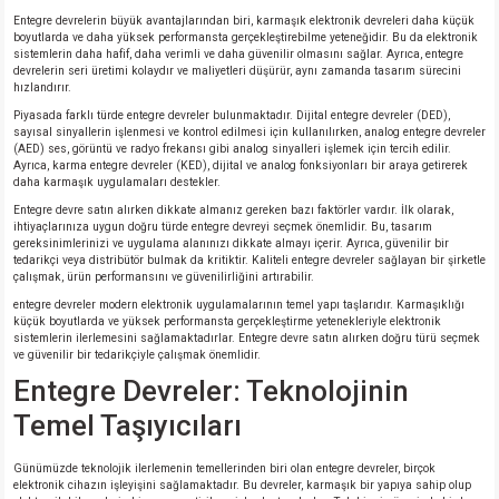
Entegre devrelerin büyük avantajlarından biri, karmaşık elektronik devreleri daha küçük
boyutlarda ve daha yüksek performansta gerçekleştirebilme yeteneğidir. Bu da elektronik
sistemlerin daha hafif, daha verimli ve daha güvenilir olmasını sağlar. Ayrıca, entegre
devrelerin seri üretimi kolaydır ve maliyetleri düşürür, aynı zamanda tasarım sürecini
hızlandırır.
Piyasada farklı türde entegre devreler bulunmaktadır. Dijital entegre devreler (DED),
sayısal sinyallerin işlenmesi ve kontrol edilmesi için kullanılırken, analog entegre devreler
(AED) ses, görüntü ve radyo frekansı gibi analog sinyalleri işlemek için tercih edilir.
Ayrıca, karma entegre devreler (KED), dijital ve analog fonksiyonları bir araya getirerek
daha karmaşık uygulamaları destekler.
Entegre devre satın alırken dikkate almanız gereken bazı faktörler vardır. İlk olarak,
ihtiyaçlarınıza uygun doğru türde entegre devreyi seçmek önemlidir. Bu, tasarım
gereksinimlerinizi ve uygulama alanınızı dikkate almayı içerir. Ayrıca, güvenilir bir
tedarikçi veya distribütör bulmak da kritiktir. Kaliteli entegre devreler sağlayan bir şirketle
çalışmak, ürün performansını ve güvenilirliğini artırabilir.
entegre devreler modern elektronik uygulamalarının temel yapı taşlarıdır. Karmaşıklığı
küçük boyutlarda ve yüksek performansta gerçekleştirme yetenekleriyle elektronik
sistemlerin ilerlemesini sağlamaktadırlar. Entegre devre satın alırken doğru türü seçmek
ve güvenilir bir tedarikçiyle çalışmak önemlidir.
Entegre Devreler: Teknolojinin
Temel Taşıyıcıları
Günümüzde teknolojik ilerlemenin temellerinden biri olan entegre devreler, birçok
elektronik cihazın işleyişini sağlamaktadır. Bu devreler, karmaşık bir yapıya sahip olup