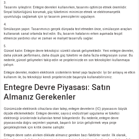
Tasarımı iyileştirin: Entegre devreleri kullanırken, tasarımı optimize etmek önemlidir.
Sinyal bütünlüğünü korumak, güç tüketimini minimize etmek ve elektromanyetik
uyumluluğu sağlamak için iyi tasarım prensiplerini uygulayın.
Simülasyon yapın: Tasarımınızı gerçek dünyada test etmeden önce, simülasyon araçları
kullanarak sanal ortamda test edin. Bu, tasarım hatalarını erken aşamada tespit
etmenize yardımcı olur ve zaman ve maliyet tasarrufu sağlar.
Güncel kalın: Entegre devre teknolojisi sürekli olarak gelişmektedir. Yeni entegre devreler,
daha yüksek performans, daha düşük güç tüketimi ve daha fazla entegrasyon sunar. Bu
nedenle, güncel gelişmeleri takip edin ve projelerinizde en son teknolojileri kullanmaya
çalışın.
Entegre devreler, modern elektronik sistemlerin temel yapı taşlarıdır. İyi bir anlayış ve etkin
kullanım ile, bu teknolojiyi kendi projelerinizde başarıyla kullanabilirsiniz.
Entegre Devre Piyasası: Satın
Almanız Gerekenler
Günümüzde elektronik cihazlara olan talep, entegre devrelerin (IC) piyasasını büyük
ölçüde etkilemektedir. Entegre devreler, sayısız endüstriyel uygulama ve tüketici
elektroniği ürünlerinde kullanılan temel bileşenlerdir. Bu nedenle, entegre devre
piyasasında doğru seçimleri yapmak, başarılı bir ürün geliştirmek veya proje
gerçekleştirmek için kritik öneme sahiptir.
Entegre devre satın alırken dikkate almanız gereken bazı faktörler vardır. İlk olarak,