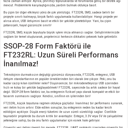
fazla zaman almıyor. Ayrıca, çevrimiçi topluluklarda ve forumlarda geniş bir destek ağı
si
ansatör
 Kılıf
mevcut. Problemlerle karşılaştığınızda, yardım bulmak oldukça basit.
Bu çipin bir diğer etkileyici yönü de çok yönlülüğü. FT232RL SMD, sadece belirli bir
si
a Tipi Kondansatör
 Kılıf
projeyle sınırlı kalmayıp, birçok farklı uygulamada kullanılabiliyor. Hangi projede yer
alırsa alsın, USB iletişimini basit ve etkili bir şekilde yönetebiliyor. Yani, bu çipin
potansiyeli, hayal gücünüzle sınırlı!
risi
Tipi Kondansatör
 Kılıf
FT232RL SMD, küçük boyutuyla büyük işlere imza atmanızı sağlar. Geliştirimlerinizde
sağlam bir temel oluşturarak, projelerinizi herkesin dikkatini çekecek hale getirebilir.
SSOP-28 Form Faktörü ile
si
nsatör
 Kılıf
FT232RL: Uzun Süreli Performans
si
r 1206 Kılıf
Kılıf
İnanılmaz!
si
 402 Kılıf
Kılıf
Teknolojinin durmaksızın değiştiği günümüz dünyasında, FT232RL entegresi, USB
iletişim standartlarının en popüler örneklerinden biri olarak öne çıkıyor. Peki, onu bu
kadar cazip kılan özellikler neler? Düşünsenize; bir mikrodenetleyiciyi USB üzerinden
isi
 603 Kılıf
Kılıf
hızlı ve kolay bir şekilde bağlayabilmek! FT232RL sayesinde bu artık sadece bir hayal
değil. SSOP-28 form faktörü ise, bu entegrenin fiziksel yapı olarak kompakt ve etkili bir
tasarım sunmasını sağlıyor. Kendisi, sınıfının en iyilerinden biri!
si
 805 Kılıf
5W
FT232RL, küçük boyutuna rağmen oldukça güçlüdür. İnanılmaz bir performans sunarak,
veri iletim hızını artırır. Elde edilen sonuçlar, bu entegrenin neden bu kadar tercih
edildiğini açıklıyor. Düşük enerji tüketimi ile uzun süreli sürekliliği sağlar. Özellikle
isi
nsatör
W
taşınabilir projelerde bu durum kritik bir avantajdır. Entegre, 3.3V veya 5V ile çalışabilme
yeteneğine sahip, bu da onu farklı uygulamalar için esnek hale getiriyor.
si
atör
W
Güvenilir veri iletimi önemli bir mesele. FT232RL, UART protokolü üzerinden güvenilir bir