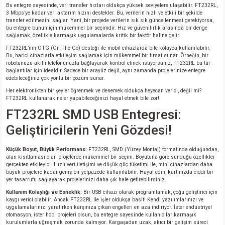
Bu entegre sayesinde, veri transfer hızları oldukça yüksek seviyelere ulaşabilir. FT232RL,
si
atör
Serisi
enç 3W
 603 Kılıf
3 Mbps’ye kadar veri aktarım hızını destekler. Bu, verilerin hızlı ve etkili bir şekilde
transfer edilmesini sağlar. Yani, bir projede verilerin sık sık güncellenmesi gerekiyorsa,
bu entegre bunun için mükemmel bir seçimdir. Hız ve güvenilirlik arasında bir denge
si
satör
erisi
enç 4W
 603 Kılıf - 25 Adet
sağlamak, özellikle karmaşık uygulamalarda kritik bir faktör haline gelir.
FT232RL’nin OTG (On-The-Go) desteği ile mobil cihazlarda bile kolayca kullanılabilir.
Bu, harici cihazlarla etkileşim sağlamak için mükemmel bir fırsat sunar. Örneğin, bir
4 Serisi,27 Serisi,93 Serisi
atör
Serisi
enç 5W
 805 Kılıf
robotunuzu akıllı telefonunuzla bağlayarak kontrol etmek istiyorsanız, FT232RL bu tür
bağlantılar için idealdir. Sadece bir arayüz değil, aynı zamanda projelerinize entegre
edebileceğiniz çok yönlü bir çözüm sunar.
tör
 Serisi
ç 10W
 805 Kılıf - 25 Adet
Her elektronikten bir şeyler öğrenmek ve denemek oldukça heyecan verici, değil mi?
FT232RL kullanarak neler yapabileceğinizi hayal etmek bile zor!
erisi
atör
erisi
ç 11W
d
FT232RL SMD USB Entegresi:
Geliştiricilerin Yeni Gözdesi!
isi
satör
ç 13W
Küçük Boyut, Büyük Performans:
FT232RL, SMD (Yüzey Montaj) formatında olduğundan,
alan kısıtlaması olan projelerde mükemmel bir seçim. Boyutuna göre sunduğu özellikler
isi
atör
ç 14W
gerçekten etkileyici. Hızlı veri iletişimi ve düşük güç tüketimi ile, mini cihazlardan daha
büyük projelere kadar geniş bir yelpazede kullanılabilir. Hayal edin, kartınızda ciddi bir
yer tasarrufu sağlayarak projelerinizi daha şık hale getirebilirsiniz.
i
satör
ç 15W
Kullanım Kolaylığı ve Esneklik:
Bir USB cihazı olarak programlamak, çoğu geliştirici için
kaygı verici olabilir. Ancak FT232RL ile işler oldukça basit! Kendi yazılımlarınızı ve
isi
atör
ç 17W
iyot
uygulamalarınızı yaratırken karşınıza çıkan engelleri en aza indiriyor. İster endüstriyel
otomasyon, ister hobi projeleri olsun, bu entegre sayesinde kullanıcılar karmaşık
kurulumlarla uğraşmak zorunda kalmıyor. Kargaşadan uzak, akıcı bir gelişim süreci