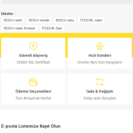
Bu ürünün fiyat bilgisi, resim, ürün açıklamalarında ve diğer konularda
Etiketler :
yetersiz gördüğünüz noktaları öneri formunu kullanarak tarafımıza
Yorum Yaz
iletebilirsiniz.
ft232/rl nedir
ft232/rl nerede
ft232/rl satış
fT232/RL satan
Görüş ve önerileriniz için teşekkür ederiz.
ft232/rl satan firmalar
fT232/RL fiyat
Ürün resmi kalitesiz, bozuk veya görüntülenemiyor.
Ürün açıklamasında eksik bilgiler bulunuyor.
Güvenli Alışveriş
Hızlı Gönderi
Ürün bilgilerinde hatalar bulunuyor.
256Bit SSL Sertifikalı
Ürünler Aynı Gün Kargolanır
Ürün fiyatı diğer sitelerden daha pahalı.
Bu ürüne benzer farklı alternatifler olmalı.
Ödeme Seçenekleri
İade & Değişim
Tüm Anlaşmalı Kartlar
Kolay İade Süreçleri
Gönder
E-posta Listemize Kayıt Olun