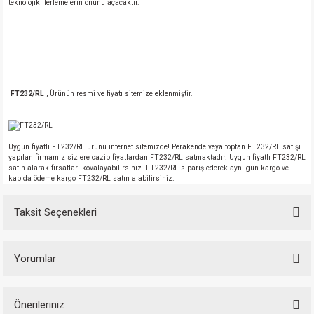
teknolojik ilerlemelerin önünü açacaktır.
FT232/RL
, Ürünün resmi ve fiyatı sitemize eklenmiştir.
Uygun fiyatlı FT232/RL ürünü internet sitemizde! Perakende veya toptan FT232/RL satışı
yapılan firmamız sizlere cazip fiyatlardan FT232/RL satmaktadır. Uygun fiyatlı FT232/RL
satın alarak fırsatları kovalayabilirsiniz. FT232/RL sipariş ederek aynı gün kargo ve
kapıda ödeme kargo FT232/RL satın alabilirsiniz.
Taksit Seçenekleri
Yorumlar
Önerileriniz
Bu ürüne ilk yorumu siz yapın!