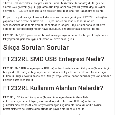
cihazla USB üzerinden etkileşim kurabilirsiniz. Mükemmel bir analog-dijital çevirici
olarak işlev görerek, çeşitli uygulamaların kapılarını aralıyor. Bu yeterli değilmiş gibi
isi
geliyorsa, FT232RL’nin esnekliğiyle projelerinize uzun ömür de kazandırabilirsiniz.
Projenizi başlatmak için karmaşık devreler kurmanıza gerek yok. FT232RL ile bağlantı
yapmanız son derece basit ve hızlı. Bu, karmaşık mühendislik sorunlarıyla
erisi
cebelleşmeden daha fazla zaman kazanmanızı sağlar. Projelerinizi daha yaratıcı ve
organik bir şekilde geliştirebilir, hayal gücünüzü özgürce ortaya çıkarabilirsiniz.
FT232RL SMD, USB projelerinizi bir üst seviyeye taşımanın harika bir yolu! Başlamak için
releri
tek yapmanız gereken uygun ekipman ve biraz hayal gücü.
Sıkça Sorulan Sorular
P MARKA)
FT232RL SMD USB Entegresi Nedir?
FT232RL SMD USB entegrasyonu, USB bağlantısı üzerinden seri iletişim sağlayan bir çip
bileşenidir. Bu entegre, bilgisayarlar ve mikrodenetleyiciler arasında veri transferi için
kullanılır. Küçük boyutu sayesinde SMD (Yüzeye Montaj) tasarımlarında yer kaplamadan
kolayca entegre edilebilir.
FT232RL Kullanım Alanları Nelerdir?
FT232RL, USB ile seri iletişim sağlayan bir entegre devredir. Genellikle
mikrodenetleyicilerle iletişim, veri transferi, eski cihazların USB bağlantısı ile
güncellenmesi ve çeşitli endüstriyel otomasyon uygulamalarında kullanılır. Ayrıca,
prototipleme ve geliştirme alanlarında da yaygın olarak tercih edilir.