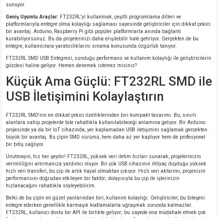
sunuyor.
si
nsatörler
ç 25W
od
Geniş Uyumlu Araçlar:
FT232RL'yi kullanmak, çeşitli programlama dilleri ve
platformlarıyla entegre olma kolaylığı sağlaması sayesinde geliştiriciler için dikkat çekici
ndansatör
ç 3W
ç
bir avantaj. Arduino, Raspberry Pi gibi popüler platformlarla anında bağlantı
kurabiliyorsunuz. Bu da projelerinizi daha erişilebilir hale getiriyor. Gerçekten de bu
entegre, kullanıcılara yaratıcılıklarını sınama konusunda özgürlük tanıyor.
ver
d Kondansatörler
ç 4W
FT232RL SMD USB Entegresi, sunduğu performans ve kullanım kolaylığı ile geliştiricilerin
gözdesi haline geliyor. Hemen denemek istemez misiniz?
Küçük Ama Güçlü: FT232RL SMD ile
si
ansatör
ç 6W
USB İletişimini Kolaylaştırın
si
Kondansatör
ç 7W
d
FT232RL SMD'nin en dikkat çekici özelliklerinden biri kompakt tasarımı. Bu, sınırlı
alanlara sahip projelerde bile rahatlıkla kullanılabileceği anlamına geliyor. Bir Arduino
isi
ansatör
ç 8W
projesinde ya da bir IoT cihazında, yer kaplamadan USB iletişimini sağlamak gerçekten
büyük bir avantaj. Bu çipin SMD sürümü, hem daha az yer kaplıyor hem de profesyonel
bir bitiş sağlıyor.
si
ster AXİAL Kondansatör
ç 9W
Unutmayın, hız her şeydir! FT232RL, yüksek veri iletim hızları sunarak, projelerinizin
verimliliğini artırmanıza yardımcı oluyor. Bir çok USB cihazının ihtiyaç duyduğu yüksek
hızlı veri transferi, bu çip ile artık hayal olmaktan çıkıyor. Hızlı veri aktarımı, projenizin
risi
ndansatörler
performansını doğrudan etkileyen bir faktör; dolayısıyla bu çip ile işlerinizin
hızlanacağını rahatlıkla söyleyebilirim.
isi
atör
Belki de bu çipin en güzel yanlarından biri, kullanım kolaylığı. Geliştiriciler, bu bileşeni
entegre ederken genellikle karmaşık kodlamalarla uğraşmak zorunda kalmazlar.
FT232RL, kullanıcı dostu bir API ile birlikte geliyor; bu sayede ona müdahale etmek çok