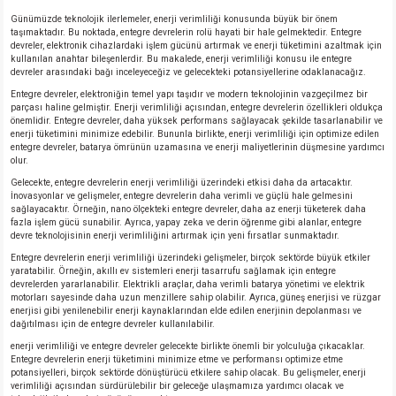
Günümüzde teknolojik ilerlemeler, enerji verimliliği konusunda büyük bir önem
taşımaktadır. Bu noktada, entegre devrelerin rolü hayati bir hale gelmektedir. Entegre
devreler, elektronik cihazlardaki işlem gücünü artırmak ve enerji tüketimini azaltmak için
kullanılan anahtar bileşenlerdir. Bu makalede, enerji verimliliği konusu ile entegre
devreler arasındaki bağı inceleyeceğiz ve gelecekteki potansiyellerine odaklanacağız.
Entegre devreler, elektroniğin temel yapı taşıdır ve modern teknolojinin vazgeçilmez bir
parçası haline gelmiştir. Enerji verimliliği açısından, entegre devrelerin özellikleri oldukça
önemlidir. Entegre devreler, daha yüksek performans sağlayacak şekilde tasarlanabilir ve
enerji tüketimini minimize edebilir. Bununla birlikte, enerji verimliliği için optimize edilen
entegre devreler, batarya ömrünün uzamasına ve enerji maliyetlerinin düşmesine yardımcı
olur.
Gelecekte, entegre devrelerin enerji verimliliği üzerindeki etkisi daha da artacaktır.
İnovasyonlar ve gelişmeler, entegre devrelerin daha verimli ve güçlü hale gelmesini
sağlayacaktır. Örneğin, nano ölçekteki entegre devreler, daha az enerji tüketerek daha
fazla işlem gücü sunabilir. Ayrıca, yapay zeka ve derin öğrenme gibi alanlar, entegre
devre teknolojisinin enerji verimliliğini artırmak için yeni fırsatlar sunmaktadır.
Entegre devrelerin enerji verimliliği üzerindeki gelişmeler, birçok sektörde büyük etkiler
yaratabilir. Örneğin, akıllı ev sistemleri enerji tasarrufu sağlamak için entegre
devrelerden yararlanabilir. Elektrikli araçlar, daha verimli batarya yönetimi ve elektrik
motorları sayesinde daha uzun menzillere sahip olabilir. Ayrıca, güneş enerjisi ve rüzgar
enerjisi gibi yenilenebilir enerji kaynaklarından elde edilen enerjinin depolanması ve
dağıtılması için de entegre devreler kullanılabilir.
enerji verimliliği ve entegre devreler gelecekte birlikte önemli bir yolculuğa çıkacaklar.
Entegre devrelerin enerji tüketimini minimize etme ve performansı optimize etme
potansiyelleri, birçok sektörde dönüştürücü etkilere sahip olacak. Bu gelişmeler, enerji
verimliliği açısından sürdürülebilir bir geleceğe ulaşmamıza yardımcı olacak ve