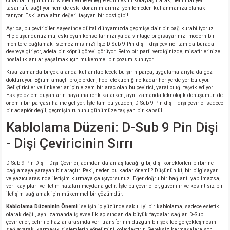
cihazların günümüz sistemlerine entegre edilmesini kolaylaştırarak, hem maliyet
si
nsatörler
ç 25W
od
tasarrufu sağlıyor hem de eski donanımlarınızı yenilemeden kullanmanıza olanak
tanıyor. Eski ama altın değeri taşıyan bir dost gibi!
Ayrıca, bu çeviriciler sayesinde dijital dünyamızda geçmişe dair bir bağ kurabiliyoruz.
ndansatör
ç 3W
ç
Hiç düşündünüz mü, eski oyun konsollarınızı ya da vintage bilgisayarınızı modern bir
monitöre bağlamak istemez misiniz? İşte D-Sub 9 Pin dişi - dişi çevirici tam da burada
devreye giriyor, adeta bir köprü görevi görüyor. Retro bir parti verdiğinizde, misafirlerinize
ver
d Kondansatörler
ç 4W
nostaljik anılar yaşatmak için mükemmel bir çözüm sunuyor.
Kısa zamanda birçok alanda kullanılabilecek bu şirin parça, uygulamalarıyla da göz
dolduruyor. Eğitim amaçlı projelerden, hobi elektroniğine kadar her yerde yer buluyor.
si
ansatör
ç 6W
Geliştiriciler ve tinkererlar için elzem bir araç olan bu çevirici, yaratıcılığı teşvik ediyor.
Eskiye özlem duyanların hayatına renk katarken, aynı zamanda teknolojik dönüşümün de
önemli bir parçası haline geliyor. İşte tam bu yüzden, D-Sub 9 Pin dişi - dişi çevirici sadece
si
Kondansatör
ç 7W
d
bir adaptör değil, geçmişin ruhunu günümüze taşıyan bir kapsül!
Kablolama Düzeni: D-Sub 9 Pin Dişi
isi
ansatör
ç 8W
- Dişi Çeviricinin Sırrı
si
ster AXİAL Kondansatör
ç 9W
D-Sub 9 Pin Dişi - Dişi Çevirici, adından da anlaşılacağı gibi, dişi konektörleri birbirine
bağlamaya yarayan bir araçtır. Peki, neden bu kadar önemli? Düşünün ki, bir bilgisayar
ve yazıcı arasında iletişim kurmaya çalışıyorsunuz. Eğer doğru bir bağlantı yapılmazsa,
risi
ndansatörler
veri kayıpları ve iletim hataları meydana gelir. İşte bu çeviriciler, güvenilir ve kesintisiz bir
iletişim sağlamak için mükemmel bir çözümdür.
Kablolama Düzeninin Önemi
ise işin iç yüzünde saklı. İyi bir kablolama, sadece estetik
isi
atör
olarak değil, aynı zamanda işlevsellik açısından da büyük faydalar sağlar. D-Sub
çeviriciler, belirli cihazlar arasında veri transferinin düzgün bir şekilde gerçekleşmesini
sağlayarak, karmaşık sistemlerin yönetimini kolaylaştırır. Gereksiz karmaşalara son