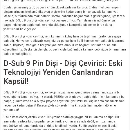
köprü görevi görmesi; artık belgelerinizi yazdırmak için endişelenmenize gerek yok!
si
atör
Serisi
enç 3W
 603 Kılıf
Bunlar yetmezmiş gibi, bu çevirici birçok sektörde yer buluyor. Endüstriyel otomasyon
sistemlerinden, telekomünikasyon projelerine kadar geniş bir yelpazede kullanılıyor.
Mesela, bir fabrikada makinaların kontrol paneline bağlanmanız gerektiğinde, işte tam o
si
satör
erisi
enç 4W
 603 Kılıf - 25 Adet
noktada D-Sub 9 pin dişi - dişi çevirici devreye giriyor. Yani demek istediğim, onun
sayesinde uyum sağlamak zorunda olduğunuz kompleks sistemler biraz daha
yönetilebilir hale geliyor.
4 Serisi,27 Serisi,93 Serisi
atör
Serisi
enç 5W
 805 Kılıf
D-Sub 9 pin dişi - dişi çevirici, hem kullanımı kolay hem de taşınması pratik bir yapıya
sahiptir. Her yerde rastlayabileceğiniz bu parça, hem hafif hem de kompakt bir tasarıma
sahip. Böylece, istediğiniz her yere yanınıza alabilir ve bağlantı sorunlarını anında
tör
 Serisi
ç 10W
 805 Kılıf - 25 Adet
çözebilirsiniz. Başka bir deyişle, bu çeviriciyle bağlantıda kalmak, cebinizde bir anahtara
sahip olmak gibidir.
D-Sub 9 Pin Dişi - Dişi Çevirici: Eski
erisi
atör
erisi
ç 11W
d
Teknolojiyi Yeniden Canlandıran
isi
satör
ç 13W
Kapsül!
isi
atör
ç 14W
D-Sub 9 Pin dişi - dişi çevirici, teknolojinin geçmişten günümüze uzanan muazzam bir
yolculuğunu temsil ediyor. İlk olarak 1980'lerde bilgisayar bağlantıları için kullanılan bu
parça, günümüzde hala birçok projede hayat buluyor. Peki, bu küçük ama önemli eleman
i
satör
ç 15W
neden bu kadar değerli? Kısaca şöyle söyleyebilirim ki, nostaljinin modern döneme
yansıması!
D-Sub konektörler, özellikle veri iletişiminde oldukça yaygın bir kullanıma sahipti. Bir
isi
atör
ç 17W
iyot
zamanlar sadece bilgisayarlar ve periferik aygıtlar arasında değil, aynı zamanda
endüstriyel ekipmanlarda da sıklıkla tercih ediliyordu. Bu tür çeviriciler, çeşitli eski