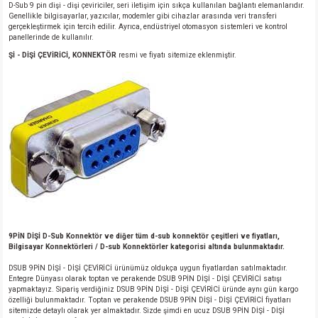
D-Sub 9 pin dişi - dişi çeviriciler, seri iletişim için sıkça kullanılan bağlantı elemanlarıdır.
Genellikle bilgisayarlar, yazıcılar, modemler gibi cihazlar arasında veri transferi
gerçekleştirmek için tercih edilir. Ayrıca, endüstriyel otomasyon sistemleri ve kontrol
panellerinde de kullanılır.
Şİ - DİŞİ ÇEVİRİCİ, KONNEKTÖR
resmi ve fiyatı sitemize eklenmiştir.
9PİN DİŞİ D-Sub Konnektör ve diğer tüm d-sub konnektör çeşitleri ve fiyatları,
Bilgisayar Konnektörleri / D-sub Konnektörler kategorisi altında bulunmaktadır.
DSUB 9PİN DİŞİ - DİŞİ ÇEVİRİCİ ürünümüz oldukça uygun fiyatlardan satılmaktadır.
Entegre Dünyası olarak toptan ve perakende DSUB 9PİN DİŞİ - DİŞİ ÇEVİRİCİ satışı
yapmaktayız. Sipariş verdiğiniz DSUB 9PİN DİŞİ - DİŞİ ÇEVİRİCİ üründe aynı gün kargo
özelliği bulunmaktadır. Toptan ve perakende DSUB 9PİN DİŞİ - DİŞİ ÇEVİRİCİ fiyatları
sitemizde detaylı olarak yer almaktadır. Sizde şimdi en ucuz DSUB 9PİN DİŞİ - DİŞİ