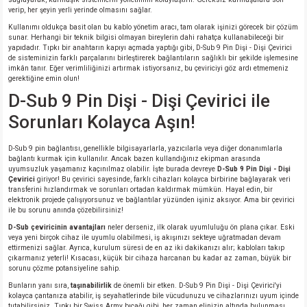
si
ansatör
 Kılıf
verip, her şeyin yerli yerinde olmasını sağlar.
Kullanımı oldukça basit olan bu kablo yönetim aracı, tam olarak işinizi görecek bir çözüm
si
a Tipi Kondansatör
 Kılıf
sunar. Herhangi bir teknik bilgisi olmayan bireylerin dahi rahatça kullanabileceği bir
yapıdadır. Tıpkı bir anahtarın kapıyı açmada yaptığı gibi, D-Sub 9 Pin Dişi - Dişi Çevirici
de sisteminizin farklı parçalarını birleştirerek bağlantıların sağlıklı bir şekilde işlemesine
imkân tanır. Eğer verimliliğinizi artırmak istiyorsanız, bu çeviriciyi göz ardı etmemeniz
risi
Tipi Kondansatör
 Kılıf
gerektiğine emin olun!
D-Sub 9 Pin Dişi - Dişi Çevirici ile
si
nsatör
 Kılıf
Sorunları Kolayca Aşın!
si
r 1206 Kılıf
Kılıf
D-Sub 9 pin bağlantısı, genellikle bilgisayarlarla, yazıcılarla veya diğer donanımlarla
bağlantı kurmak için kullanılır. Ancak bazen kullandığınız ekipman arasında
uyumsuzluk yaşamanız kaçınılmaz olabilir. İşte burada devreye
D-Sub 9 Pin Dişi - Dişi
si
 402 Kılıf
Kılıf
Çevirici
giriyor! Bu çevirici sayesinde, farklı cihazları kolayca birbirine bağlayarak veri
transferini hızlandırmak ve sorunları ortadan kaldırmak mümkün. Hayal edin, bir
elektronik projede çalışıyorsunuz ve bağlantılar yüzünden işiniz aksıyor. Ama bir çevirici
isi
 603 Kılıf
Kılıf
ile bu sorunu anında çözebilirsiniz!
D-Sub çeviricinin avantajları
neler derseniz, ilk olarak uyumluluğu ön plana çıkar. Eski
veya yeni birçok cihaz ile uyumlu olabilmesi, iş akışınızı sekteye uğratmadan devam
si
 805 Kılıf
5W
ettirmenizi sağlar. Ayrıca, kurulum süresi de en az iki dakikanızı alır; kabloları takıp
çıkarmanız yeterli! Kısacası, küçük bir cihaza harcanan bu kadar az zaman, büyük bir
sorunu çözme potansiyeline sahip.
isi
nsatör
W
Bunların yanı sıra,
taşınabilirlik
de önemli bir etken. D-Sub 9 Pin Dişi - Dişi Çevirici'yi
kolayca çantanıza atabilir, iş seyahatlerinde bile vücudunuzu ve cihazlarınızı uyum içinde
si
atör
W
tutabilirsiniz. Tıpkı bir Swiss Army bıçağı gibi, her zaman elinizin altında bulunması