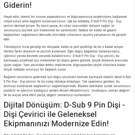
Giderin!
isi
Hayal edin; önemli bir sunum yapacaksınız ve bilgisayarınıza projeksiyonu bağlamak
istiyorsunuz ama bağlantı kuramıyorsunuz. İşte bu noktada, D-Sub 9 Pin Dişi - Dişi
çevirici devreye giriyor. Bu basit parça, iki cihaz arasındaki iletişimi sağlar ve
erisi
sorununuzu çözmek için mükemmel bir yardımcıdır. Sadece bir kablo ile geçerli
bağlantıları sağlamanın ötesinde, elinizdeki cihazların uyumlu çalışmasını da garanti
eder.
releri
Teknolojinin hızla geliştiği bir dünyada, kablo ve port çeşitliliği de bir o kadar artıyor.
Herkes farklı donanım ve yazılım kullanıyor. Eğer doğru bağlantıyı bulamazsanız,
işlerinizi yarıda kesmek zorunda kalabilirsiniz. D-Sub 9 Pin Dişi - Dişi çevirici, bu
P MARKA)
karmaşayı azaltmak için mükemmel bir köprü görevi görerek, birçok donanım arasında
uyum sağlar. Yani yazıcıdan teleks makinesine, bilgisayardan çeşitli cihazlara kadar
birçok noktada sorunsuz bir bağlantı sunar.
Bağlantı sorunlarını gidermek için doğru çözümleri bulmak karmaşık olabilir, fakat D-Sub
9 Pin Dişi - Dişi çevirici ile bu süreç oldukça kolaylaşır. Tek yapmanız gereken, bu
çeviriciyi kullanarak bağlantınızı sağlamlaştırmak. Böylece dakikalar içinde sorununuzu
çözebilir ve işlerinizi kaldığınız yerden devam ettirebilirsiniz. Unutmayın, zaman değerli!
Ve bu küçük ama etkili parça, değerli zamanınızı kurtarabilir.
Dijital Dönüşüm: D-Sub 9 Pin Dişi -
Dişi Çevirici ile Geleneksel
Ekipmanınızı Modernize Edin!