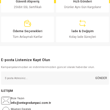
Güvenli Alışveriş
Hızlı Gönderi
Bu ürüne benzer farklı alternatifler olmalı.
256Bit SSL Sertifikalı
Ürünler Aynı Gün Kargolanır
Ödeme Seçenekleri
İade & Değişim
Gönder
Tüm Anlaşmalı Kartlar
Kolay İade Süreçleri
E-posta Listemize Kayıt Olun
Kampanyalarımızdan ve indirimlerimizden güncel olarak haberdar olun.
GÖNDER
İLETİŞİM
Bize Yazın
info@entegredunyasi.com.tr
Müşteri Destek