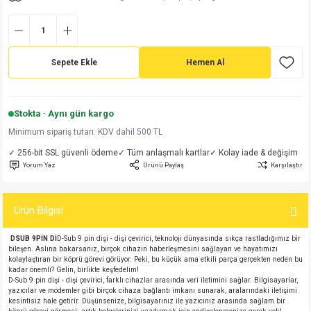
md
risi
Klemens 180C
nsatör
erisi
renç %5 2W
Kılıf
risi
Klemens 90C
atör
risi
enç 1/8w
Kılıf
Sepete Ekle
Hemen Al
i
satör
risi
enç %1 1/2W
k kapasitör
Stokta · Aynı gün kargo
si
atör
risi
enç %1 1/4W
Minimum sipariş tutarı: KDV dahil 500 TL
✓ 256-bit SSL güvenli ödeme
✓ Tüm anlaşmalı kartlar
✓ Kolay iade & değişim
si
tör
risi
renç 1/2W
ad
iyot
Yorum Yaz
Ürünü Paylaş
Karşılaştır
si
atör
Serisi
renç 10W
Ürün Bilgisi
isi
satör
Serisi
enç 1W
r 1206 Kılıf
DSUB 9PİN Dİ
D-Sub 9 pin dişi - dişi çevirici, teknoloji dünyasında sıkça rastladığımız bir
bileşen. Aslına bakarsanız, birçok cihazın haberleşmesini sağlayan ve hayatımızı
 Serisi,45 Serisi
atör
Serisi
renç 20W
 1206 Kılıf - 25 Adet
iyot
kolaylaştıran bir köprü görevi görüyor. Peki, bu küçük ama etkili parça gerçekten neden bu
kadar önemli? Gelin, birlikte keşfedelim!
D-Sub 9 pin dişi - dişi çevirici, farklı cihazlar arasında veri iletimini sağlar. Bilgisayarlar,
risi
tör
isi
enç 2W
 402 Kılıf
yazıcılar ve modemler gibi birçok cihaza bağlantı imkanı sunarak, aralarındaki iletişimi
kesintisiz hale getirir. Düşünsenize, bilgisayarınız ile yazıcınız arasında sağlam bir