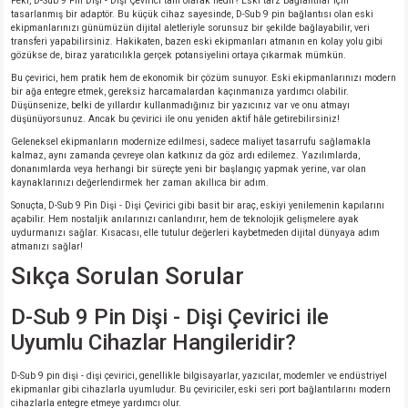
Peki, D-Sub 9 Pin Dişi - Dişi Çevirici tam olarak nedir? Eski tarz bağlantılar için
tasarlanmış bir adaptör. Bu küçük cihaz sayesinde, D-Sub 9 pin bağlantısı olan eski
ekipmanlarınızı günümüzün dijital aletleriyle sorunsuz bir şekilde bağlayabilir, veri
transferi yapabilirsiniz. Hakikaten, bazen eski ekipmanları atmanın en kolay yolu gibi
gözükse de, biraz yaratıcılıkla gerçek potansiyelini ortaya çıkarmak mümkün.
Bu çevirici, hem pratik hem de ekonomik bir çözüm sunuyor. Eski ekipmanlarınızı modern
bir ağa entegre etmek, gereksiz harcamalardan kaçınmanıza yardımcı olabilir.
Düşünsenize, belki de yıllardır kullanmadığınız bir yazıcınız var ve onu atmayı
düşünüyorsunuz. Ancak bu çevirici ile onu yeniden aktif hâle getirebilirsiniz!
Geleneksel ekipmanların modernize edilmesi, sadece maliyet tasarrufu sağlamakla
kalmaz, aynı zamanda çevreye olan katkınız da göz ardı edilemez. Yazılımlarda,
donanımlarda veya herhangi bir süreçte yeni bir başlangıç yapmak yerine, var olan
kaynaklarınızı değerlendirmek her zaman akıllıca bir adım.
Sonuçta, D-Sub 9 Pin Dişi - Dişi Çevirici gibi basit bir araç, eskiyi yenilemenin kapılarını
açabilir. Hem nostaljik anılarınızı canlandırır, hem de teknolojik gelişmelere ayak
uydurmanızı sağlar. Kısacası, elle tutulur değerleri kaybetmeden dijital dünyaya adım
atmanızı sağlar!
Sıkça Sorulan Sorular
D-Sub 9 Pin Dişi - Dişi Çevirici ile
Uyumlu Cihazlar Hangileridir?
D-Sub 9 pin dişi - dişi çevirici, genellikle bilgisayarlar, yazıcılar, modemler ve endüstriyel
ekipmanlar gibi cihazlarla uyumludur. Bu çeviriciler, eski seri port bağlantılarını modern
cihazlarla entegre etmeye yardımcı olur.