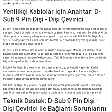
gereken pratik bir araç!
Yenilikçi Kablolar için Anahtar: D-
isi
Sub 9 Pin Dişi - Dişi Çevirici
si
Bu çeviriciler, özellikle endüstriyel uygulamalarda ve veri iletişiminde büyük bir esneklik
sunuyor. Çeşitli cihazlar arasında kolayca bağlantı kurmanızı sağlıyor. Belki de eski bir
isi
cihazı yeni bir teknolojiyle bağlamanız gerekti. İşte tam burada D-Sub 9 Pin Dişi - Dişi
çevirici devreye giriyor. Hemen soralım: Kablolarınız arasında kaybolduğunuzda, böyle
pratik bir çözüm mü arıyorsunuz?
isi
Bu çeviriciler, kullanıcı dostu tasarımlarıyla dikkat çekiyor. Montajı son derece basit,
böylece karmaşık kurulumlarla uğraşmak zorunda kalmıyorsunuz. hızlı bir bağlantı
süreci ile zamandan tasarruf ediyorsunuz. Teknik bilginiz minimal olsa bile, bu ürünle
risi
bağlantı yaparken hiç zorlanmayacaksınız!
D-Sub 9 Pin Dişi - Dişi çeviricinin bir diğer avantajı, uzun ömürlü yapısıdır. Kaliteli
malzemelerle tasarlanmış olması, dış etkenlere karşı dayanıklı olmasını sağlıyor.
risi
Dışarıda, sert hava koşullarında bile üstün performans gösteriyor. Yani, bir kez aldınız
mı, uzun süreli bir çözümünüz olmuş oluyor!
D-Sub 9 Pin Dişi - Dişi çevirici, değiştirmek için aradığınız anahtar olabilir. Gelişmiş
si
bağlantı olanakları ile yenilikçi kabloların önünü açan bu ürün, teknoloji dünyasında
önemli bir yere sahip. Unutmayın, doğru bağlantıların gücünü asla küçümsemeyin!
si
Teknik Destek: D-Sub 9 Pin Dişi -
Dişi Çevirici ile Bağlantı Sorunlarını
risi