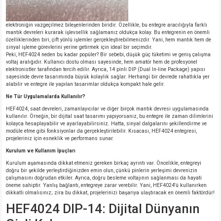
si
atör
Serisi
enç 3W
 603 Kılıf
elektroniğin vazgeçilmez bileşenlerinden biridir. Özellikle, bu entegre aracılığıyla farklı
mantık devreleri kurarak işlevsellik sağlamanız oldukça kolay. Bu entegrenin en önemli
si
satör
erisi
enç 4W
 603 Kılıf - 25 Adet
özelliklerinden biri, çift yönlü işlemler gerçekleştirebilmenizdir. Yani, hem mantık hem de
sinyal işleme görevlerini yerine getirmek için ideal bir seçimdir.
Peki, HEF4024 neden bu kadar popüler? Bir sebebi, düşük güç tüketimi ve geniş çalışma
4 Serisi,27 Serisi,93 Serisi
atör
Serisi
enç 5W
 805 Kılıf
voltaj aralığıdır. Kullanıcı dostu olması sayesinde, hem amatör hem de profesyonel
elektronistler tarafından tercih edilir. Ayrıca, 14 pinli DIP (Dual In-line Package) yapısı
sayesinde devre tasarımında büyük kolaylık sağlar. Herhangi bir devrede rahatlıkla yer
tör
 Serisi
ç 10W
 805 Kılıf - 25 Adet
alabilir ve entegre ile yapılan tasarımlar oldukça kompakt hale gelir.
Ne Tür Uygulamalarda Kullanılır?
erisi
atör
erisi
ç 11W
d
HEF4024, saat devreleri, zamanlayıcılar ve diğer birçok mantık devresi uygulamasında
kullanılır. Örneğin, bir dijital saat tasarımı yapıyorsanız, bu entegre ile zaman dilimlerini
kolayca hesaplayabilir ve ayarlayabilirsiniz. Hatta, sinyal dalgalarını şekillendirme ve
isi
satör
ç 13W
modüle etme gibi fonksiyonlar da gerçekleştirilebilir. Kısacası, HEF4024 entegresi,
projeleriniz için esneklik ve performans sunar.
Kurulum ve Kullanım İpuçları
isi
atör
ç 14W
Kurulum aşamasında dikkat etmeniz gereken birkaç ayrıntı var. Öncelikle, entegreyi
doğru bir şekilde yerleştirdiğinizden emin olun, çünkü pinlerin yerleşimi devrenizin
çalışmasını doğrudan etkiler. Ayrıca, doğru besleme voltajının sağlanması da hayati
i
satör
ç 15W
öneme sahiptir. Yanlış bağlantı, entegreye zarar verebilir. Yani, HEF4024'ü kullanırken
dikkatli olmalısınız; zira bu dikkat, projelerinizi başarıya ulaştıracak en önemli faktördür!
isi
atör
ç 17W
iyot
HEF4024 DIP-14: Dijital Dünyanın