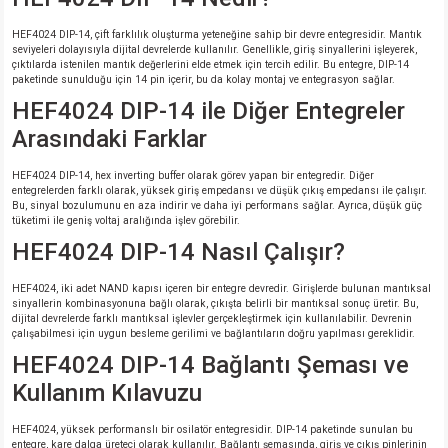
HEF4024 DIP-14, çift farklılık oluşturma yeteneğine sahip bir devre entegresidir. Mantık
seviyeleri dolayısıyla dijital devrelerde kullanılır. Genellikle, giriş sinyallerini işleyerek,
çıktılarda istenilen mantık değerlerini elde etmek için tercih edilir. Bu entegre, DIP-14
paketinde sunulduğu için 14 pin içerir, bu da kolay montaj ve entegrasyon sağlar.
HEF4024 DIP-14 ile Diğer Entegreler
Arasındaki Farklar
HEF4024 DIP-14, hex inverting buffer olarak görev yapan bir entegredir. Diğer
entegrelerden farklı olarak, yüksek giriş empedansı ve düşük çıkış empedansı ile çalışır.
Bu, sinyal bozulumunu en aza indirir ve daha iyi performans sağlar. Ayrıca, düşük güç
tüketimi ile geniş voltaj aralığında işlev görebilir.
HEF4024 DIP-14 Nasıl Çalışır?
HEF4024, iki adet NAND kapısı içeren bir entegre devredir. Girişlerde bulunan mantıksal
sinyallerin kombinasyonuna bağlı olarak, çıkışta belirli bir mantıksal sonuç üretir. Bu,
dijital devrelerde farklı mantıksal işlevler gerçekleştirmek için kullanılabilir. Devrenin
çalışabilmesi için uygun besleme gerilimi ve bağlantıların doğru yapılması gereklidir.
HEF4024 DIP-14 Bağlantı Şeması ve
Kullanım Kılavuzu
HEF4024, yüksek performanslı bir osilatör entegresidir. DIP-14 paketinde sunulan bu
entegre, kare dalga üreteci olarak kullanılır. Bağlantı şemasında, giriş ve çıkış pinlerinin