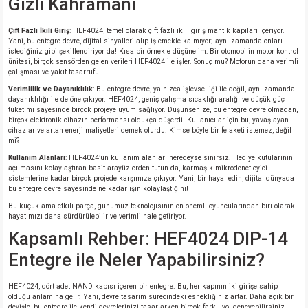
Gizli Kahramanı
si
nsatörler
ç 25W
od
Çift Fazlı İkili Giriş
: HEF4024, temel olarak çift fazlı ikili giriş mantık kapıları içeriyor.
Yani, bu entegre devre, dijital sinyalleri alıp işlemekle kalmıyor; aynı zamanda onları
ndansatör
ç 3W
ç
istediğiniz gibi şekillendiriyor da! Kısa bir örnekle düşünelim: Bir otomobilin motor kontrol
ünitesi, birçok sensörden gelen verileri HEF4024 ile işler. Sonuç mu? Motorun daha verimli
çalışması ve yakıt tasarrufu!
ver
d Kondansatörler
ç 4W
Verimlilik ve Dayanıklılık
: Bu entegre devre, yalnızca işlevselliği ile değil, aynı zamanda
dayanıklılığı ile de öne çıkıyor. HEF4024, geniş çalışma sıcaklığı aralığı ve düşük güç
si
ansatör
ç 6W
tüketimi sayesinde birçok projeye uyum sağlıyor. Düşünsenize, bu entegre devre olmadan,
birçok elektronik cihazın performansı oldukça düşerdi. Kullanıcılar için bu, yavaşlayan
cihazlar ve artan enerji maliyetleri demek olurdu. Kimse böyle bir felaketi istemez, değil
mi?
si
Kondansatör
ç 7W
d
Kullanım Alanları
: HEF4024’ün kullanım alanları neredeyse sınırsız. Hediye kutularının
açılmasını kolaylaştıran basit arayüzlerden tutun da, karmaşık mikrodenetleyici
isi
ansatör
ç 8W
sistemlerine kadar birçok projede karşımıza çıkıyor. Yani, bir hayal edin, dijital dünyada
bu entegre devre sayesinde ne kadar işin kolaylaştığını!
Bu küçük ama etkili parça, günümüz teknolojisinin en önemli oyuncularından biri olarak
si
ster AXİAL Kondansatör
ç 9W
hayatımızı daha sürdürülebilir ve verimli hale getiriyor.
Kapsamlı Rehber: HEF4024 DIP-14
risi
ndansatörler
Entegre ile Neler Yapabilirsiniz?
isi
atör
HEF4024, dört adet NAND kapısı içeren bir entegre. Bu, her kapının iki girişe sahip
olduğu anlamına gelir. Yani, devre tasarım sürecindeki esnekliğiniz artar. Daha açık bir
deyişle, bu entegre ile kendi devrelerinizi tasarlarken birçok farklı yol deneyebilirsiniz.