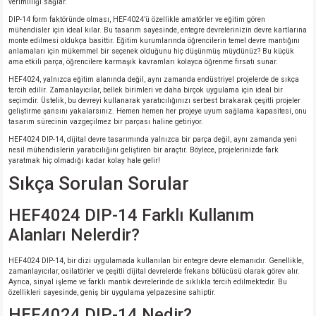
verimliliği sağlar.
DIP-14 form faktöründe olması, HEF4024’ü özellikle amatörler ve eğitim gören
mühendisler için ideal kılar. Bu tasarım sayesinde, entegre devrelerinizin devre kartlarına
monte edilmesi oldukça basittir. Eğitim kurumlarında öğrencilerin temel devre mantığını
anlamaları için mükemmel bir seçenek olduğunu hiç düşünmüş müydünüz? Bu küçük
ama etkili parça, öğrencilere karmaşık kavramları kolayca öğrenme fırsatı sunar.
HEF4024, yalnızca eğitim alanında değil, aynı zamanda endüstriyel projelerde de sıkça
tercih edilir. Zamanlayıcılar, bellek birimleri ve daha birçok uygulama için ideal bir
seçimdir. Üstelik, bu devreyi kullanarak yaratıcılığınızı serbest bırakarak çeşitli projeler
geliştirme şansını yakalarsınız. Hemen hemen her projeye uyum sağlama kapasitesi, onu
tasarım sürecinin vazgeçilmez bir parçası haline getiriyor.
HEF4024 DIP-14, dijital devre tasarımında yalnızca bir parça değil, aynı zamanda yeni
nesil mühendislerin yaratıcılığını geliştiren bir araçtır. Böylece, projelerinizde fark
yaratmak hiç olmadığı kadar kolay hale gelir!
Sıkça Sorulan Sorular
HEF4024 DIP-14 Farklı Kullanım
Alanları Nelerdir?
HEF4024 DIP-14, bir dizi uygulamada kullanılan bir entegre devre elemanıdır. Genellikle,
zamanlayıcılar, osilatörler ve çeşitli dijital devrelerde frekans bölücüsü olarak görev alır.
Ayrıca, sinyal işleme ve farklı mantık devrelerinde de sıklıkla tercih edilmektedir. Bu
özellikleri sayesinde, geniş bir uygulama yelpazesine sahiptir.
HEF4024 DIP-14 Nedir?