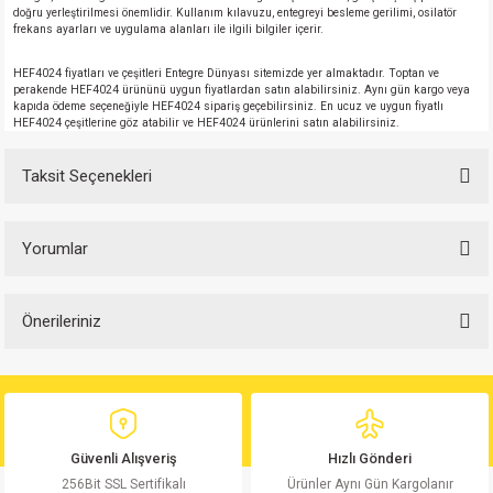
doğru yerleştirilmesi önemlidir. Kullanım kılavuzu, entegreyi besleme gerilimi, osilatör
frekans ayarları ve uygulama alanları ile ilgili bilgiler içerir.
HEF4024 fiyatları ve çeşitleri Entegre Dünyası sitemizde yer almaktadır. Toptan ve
perakende HEF4024 ürününü uygun fiyatlardan satın alabilirsiniz. Aynı gün kargo veya
kapıda ödeme seçeneğiyle HEF4024 sipariş geçebilirsiniz. En ucuz ve uygun fiyatlı
HEF4024 çeşitlerine göz atabilir ve HEF4024 ürünlerini satın alabilirsiniz.
Taksit Seçenekleri
Yorumlar
Önerileriniz
Bu ürüne ilk yorumu siz yapın!
Bu ürünün fiyat bilgisi, resim, ürün açıklamalarında ve diğer konularda
yetersiz gördüğünüz noktaları öneri formunu kullanarak tarafımıza
Yorum Yaz
iletebilirsiniz.
Görüş ve önerileriniz için teşekkür ederiz.
Güvenli Alışveriş
Hızlı Gönderi
256Bit SSL Sertifikalı
Ürünler Aynı Gün Kargolanır
Ürün resmi kalitesiz, bozuk veya görüntülenemiyor.