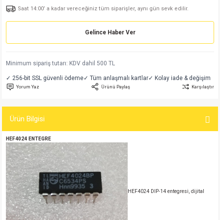
Saat 14:00’ a kadar vereceğiniz tüm siparişler, aynı gün sevk edilir.
md
risi
Klemens 180C
nsatör
erisi
renç %5 2W
Kılıf
Gelince Haber Ver
risi
Klemens 90C
atör
risi
enç 1/8w
Kılıf
i
satör
risi
enç %1 1/2W
k kapasitör
Minimum sipariş tutarı: KDV dahil 500 TL
✓ 256-bit SSL güvenli ödeme
✓ Tüm anlaşmalı kartlar
✓ Kolay iade & değişim
si
atör
risi
enç %1 1/4W
Yorum Yaz
Ürünü Paylaş
Karşılaştır
si
tör
risi
renç 1/2W
ad
iyot
Ürün Bilgisi
si
atör
Serisi
renç 10W
HEF
4024 ENTEGRE
isi
satör
Serisi
enç 1W
r 1206 Kılıf
 Serisi,45 Serisi
atör
Serisi
renç 20W
 1206 Kılıf - 25 Adet
iyot
HEF4024 DIP-14 entegresi, dijital
risi
tör
isi
enç 2W
 402 Kılıf