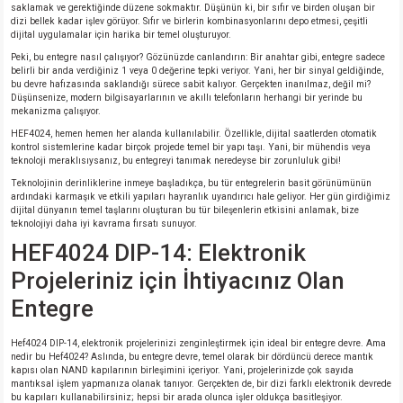
saklamak ve gerektiğinde düzene sokmaktır. Düşünün ki, bir sıfır ve birden oluşan bir
dizi bellek kadar işlev görüyor. Sıfır ve birlerin kombinasyonlarını depo etmesi, çeşitli
dijital uygulamalar için harika bir temel oluşturuyor.
isi
Peki, bu entegre nasıl çalışıyor? Gözünüzde canlandırın: Bir anahtar gibi, entegre sadece
belirli bir anda verdiğiniz 1 veya 0 değerine tepki veriyor. Yani, her bir sinyal geldiğinde,
bu devre hafızasında saklandığı sürece sabit kalıyor. Gerçekten inanılmaz, değil mi?
si
Düşünsenize, modern bilgisayarlarının ve akıllı telefonların herhangi bir yerinde bu
mekanizma çalışıyor.
isi
HEF4024, hemen hemen her alanda kullanılabilir. Özellikle, dijital saatlerden otomatik
kontrol sistemlerine kadar birçok projede temel bir yapı taşı. Yani, bir mühendis veya
teknoloji meraklısıysanız, bu entegreyi tanımak neredeyse bir zorunluluk gibi!
isi
Teknolojinin derinliklerine inmeye başladıkça, bu tür entegrelerin basit görünümünün
ardındaki karmaşık ve etkili yapıları hayranlık uyandırıcı hale geliyor. Her gün girdiğimiz
dijital dünyanın temel taşlarını oluşturan bu tür bileşenlerin etkisini anlamak, bize
risi
teknolojiyi daha iyi kavrama fırsatı sunuyor.
HEF4024 DIP-14: Elektronik
risi
Projeleriniz için İhtiyacınız Olan
Entegre
si
Hef4024 DIP-14, elektronik projelerinizi zenginleştirmek için ideal bir entegre devre. Ama
si
nedir bu Hef4024? Aslında, bu entegre devre, temel olarak bir dördüncü derece mantık
kapısı olan NAND kapılarının birleşimini içeriyor. Yani, projelerinizde çok sayıda
mantıksal işlem yapmanıza olanak tanıyor. Gerçekten de, bir dizi farklı elektronik devrede
risi
bu kapıları kullanabilirsiniz; hepsi bir arada olunca işler oldukça basitleşiyor.