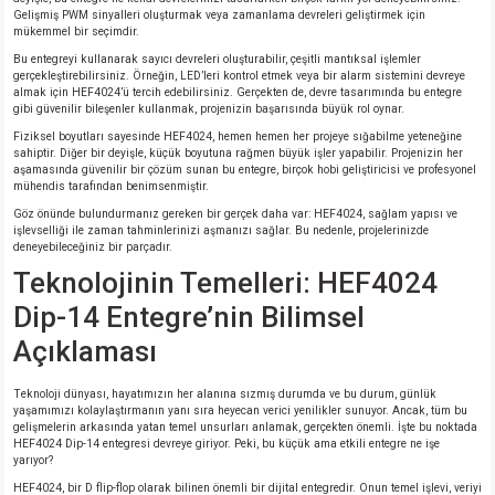
si
ansatör
 Kılıf
Gelişmiş PWM sinyalleri oluşturmak veya zamanlama devreleri geliştirmek için
mükemmel bir seçimdir.
Bu entegreyi kullanarak sayıcı devreleri oluşturabilir, çeşitli mantıksal işlemler
si
a Tipi Kondansatör
 Kılıf
gerçekleştirebilirsiniz. Örneğin, LED’leri kontrol etmek veya bir alarm sistemini devreye
almak için HEF4024’ü tercih edebilirsiniz. Gerçekten de, devre tasarımında bu entegre
gibi güvenilir bileşenler kullanmak, projenizin başarısında büyük rol oynar.
risi
Tipi Kondansatör
 Kılıf
Fiziksel boyutları sayesinde HEF4024, hemen hemen her projeye sığabilme yeteneğine
sahiptir. Diğer bir deyişle, küçük boyutuna rağmen büyük işler yapabilir. Projenizin her
si
nsatör
 Kılıf
aşamasında güvenilir bir çözüm sunan bu entegre, birçok hobi geliştiricisi ve profesyonel
mühendis tarafından benimsenmiştir.
Göz önünde bulundurmanız gereken bir gerçek daha var: HEF4024, sağlam yapısı ve
si
r 1206 Kılıf
Kılıf
işlevselliği ile zaman tahminlerinizi aşmanızı sağlar. Bu nedenle, projelerinizde
deneyebileceğiniz bir parçadır.
Teknolojinin Temelleri: HEF4024
si
 402 Kılıf
Kılıf
Dip-14 Entegre’nin Bilimsel
isi
 603 Kılıf
Kılıf
Açıklaması
si
 805 Kılıf
5W
Teknoloji dünyası, hayatımızın her alanına sızmış durumda ve bu durum, günlük
yaşamımızı kolaylaştırmanın yanı sıra heyecan verici yenilikler sunuyor. Ancak, tüm bu
gelişmelerin arkasında yatan temel unsurları anlamak, gerçekten önemli. İşte bu noktada
isi
nsatör
W
HEF4024 Dip-14 entegresi devreye giriyor. Peki, bu küçük ama etkili entegre ne işe
yarıyor?
HEF4024, bir D flip-flop olarak bilinen önemli bir dijital entegredir. Onun temel işlevi, veriyi
si
atör
W