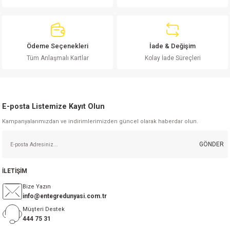
Ürün açıklamasında eksik bilgiler bulunuyor.
Ürün bilgilerinde hatalar bulunuyor.
Ürün fiyatı diğer sitelerden daha pahalı.
Ödeme Seçenekleri
İade & Değişim
Bu ürüne benzer farklı alternatifler olmalı.
Tüm Anlaşmalı Kartlar
Kolay İade Süreçleri
E-posta Listemize Kayıt Olun
Kampanyalarımızdan ve indirimlerimizden güncel olarak haberdar olun.
Gönder
GÖNDER
İLETİŞİM
Bize Yazın
info@entegredunyasi.com.tr
Müşteri Destek
444 75 31