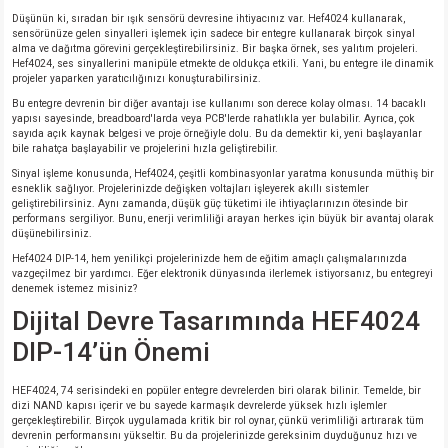
Düşünün ki, sıradan bir ışık sensörü devresine ihtiyacınız var. Hef4024 kullanarak,
sensörünüze gelen sinyalleri işlemek için sadece bir entegre kullanarak birçok sinyal
isi
alma ve dağıtma görevini gerçekleştirebilirsiniz. Bir başka örnek, ses yalıtım projeleri.
Hef4024, ses sinyallerini manipüle etmekte de oldukça etkili. Yani, bu entegre ile dinamik
projeler yaparken yaratıcılığınızı konuşturabilirsiniz.
erisi
Bu entegre devrenin bir diğer avantajı ise kullanımı son derece kolay olması. 14 bacaklı
yapısı sayesinde, breadboard'larda veya PCB'lerde rahatlıkla yer bulabilir. Ayrıca, çok
sayıda açık kaynak belgesi ve proje örneğiyle dolu. Bu da demektir ki, yeni başlayanlar
releri
bile rahatça başlayabilir ve projelerini hızla geliştirebilir.
Sinyal işleme konusunda, Hef4024, çeşitli kombinasyonlar yaratma konusunda müthiş bir
P MARKA)
esneklik sağlıyor. Projelerinizde değişken voltajları işleyerek akıllı sistemler
geliştirebilirsiniz. Aynı zamanda, düşük güç tüketimi ile ihtiyaçlarınızın ötesinde bir
performans sergiliyor. Bunu, enerji verimliliği arayan herkes için büyük bir avantaj olarak
düşünebilirsiniz.
Hef4024 DIP-14, hem yenilikçi projelerinizde hem de eğitim amaçlı çalışmalarınızda
vazgeçilmez bir yardımcı. Eğer elektronik dünyasında ilerlemek istiyorsanız, bu entegreyi
denemek istemez misiniz?
Dijital Devre Tasarımında HEF4024
DIP-14’ün Önemi
HEF4024, 74 serisindeki en popüler entegre devrelerden biri olarak bilinir. Temelde, bir
dizi NAND kapısı içerir ve bu sayede karmaşık devrelerde yüksek hızlı işlemler
gerçekleştirebilir. Birçok uygulamada kritik bir rol oynar, çünkü verimliliği artırarak tüm
devrenin performansını yükseltir. Bu da projelerinizde gereksinim duyduğunuz hızı ve